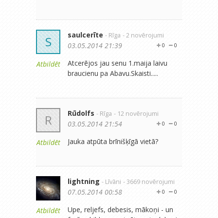
saulcerīte
- Rīga
- 2 novērojumi
S
03.05.2014 21:39
0
0
Atcerējos jau senu 1.maija laivu
Atbildēt
braucienu pa Abavu.Skaisti.....
Rūdolfs
- Rīga
- 12 novērojumi
R
03.05.2014 21:54
0
0
Jauka atpūta brīnišķīgā vietā?
Atbildēt
lightning
- Līvāni
- 3669 novērojumi
07.05.2014 00:58
0
0
Upe, reljefs, debesis, mākoņi - un
Atbildēt