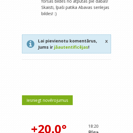
foršas bildes no atpūtas pie dabas!
Skaisti, īpaši patika Abavas senlejas
bildes! :)
x
Lai pievienotu komentārus,
Jums ir
jāautentificējas
!
Iesniegt novērojumus
+20.0°
18:20
Rīga