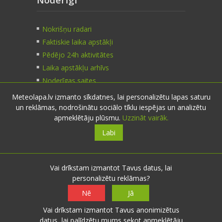
Nokrišņu radari
Faktiskie laika apstākļi
Pēdējo 24h aktivitātes
Laika apstākļu arhīvs
Noderīgas saites
Meteolapa.lv izmanto sīkdatnes, lai personalizētu lapas saturu
un reklāmas, nodrošinātu sociālo tīklu iespējas un analizētu
Kontakti
apmeklētāju plūsmu.
Uzzināt vairāk.
Labi
Sazinies:
nosūti ziņu
E-pasts:
info@meteolapa.lv
Vai drīkstam izmantot Tavus datus, lai
personalizētu reklāmas?
Seko mums
Nē
Jā
Vai drīkstam izmantot Tavus anonimizētus
datus, lai palīdzētu mums sekot apmeklētāju