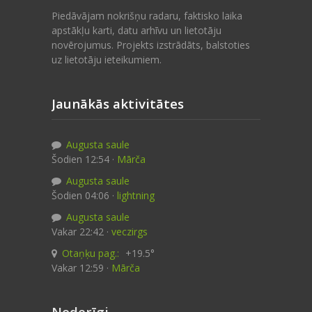
Piedāvājam nokrišņu radaru, faktisko laika
apstākļu karti, datu arhīvu un lietotāju
novērojumus. Projekts izstrādāts, balstoties
uz lietotāju ieteikumiem.
Jaunākās aktivitātes
Augusta saule
Šodien 12:54 ·
Mārča
Augusta saule
Šodien 04:06 ·
lightning
Augusta saule
Vakar 22:42 ·
veczirgs
Otaņķu pag.:
+19.5°
Vakar 12:59 ·
Mārča
Noderīgi