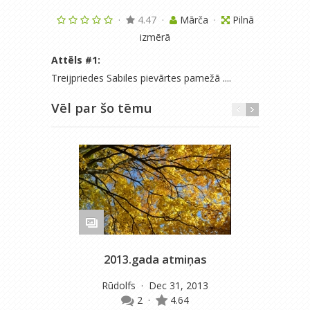
·
4.47
·
Mārča
·
Pilnā
izmērā
Attēls #
1
:
Treijpriedes Sabiles pievārtes pamežā ....
Vēl par šo tēmu
2013.gada atmiņas
Rūdolfs
· Dec 31, 2013
2
·
4.64