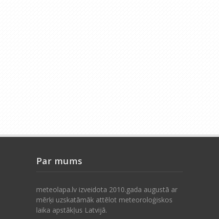
Par mums
meteolapa.lv izveidota 2010.gada augustā ar
mērķi uzskatāmāk attēlot meteoroloģiskos
laika apstākļus Latvijā.