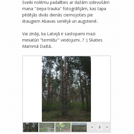
Sveiki nolēmu padalīties ar dažām izdevušām
mana "ziepa trauka" fotogrāfijām, kas tapa
pēdējās divās dienās ciemojoties pie
draugiem Abavas senlējā un augstienē..
Vai zināji, ka Latvijā ir sastopami mazi
miniatūri "termīdu"' veidojumi...? :) Skaties
Mammā DaBā..