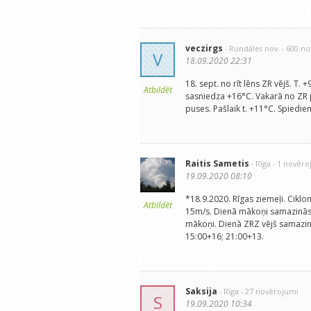
veczirgs
- Rundāles nov.
- 600 n
V
18.09.2020 22:31
18. sept. no rīt lēns ZR vējš. T
Atbildēt
sasniedza +16°C. Vakarā no ZR 
puses. Pašlaik t. +11°C. Spiedi
Raitis Sametis
- Rīga
- 1 novēr
19.09.2020 08:10
*18.9.2020. Rīgas ziemeļi. Ciklo
Atbildēt
15m/s. Dienā mākoņi samazinās- b
mākoņi. Dienā ZRZ vējš samazinā
15:00+16; 21:00+13.
Saksija
- Rīga
- 27 novērojumi
S
19.09.2020 10:34