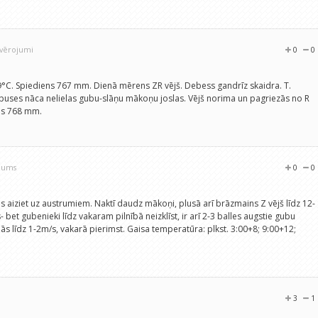
ovērojumi
0
0
. +9°C. Spiediens 767 mm. Dienā mērens ZR vējš. Debess gandrīz skaidra. T.
puses nāca nelielas gubu-slāņu mākoņu joslas. Vējš norima un pagriezās no R
ens 768 mm.
ojums
0
0
ns aiziet uz austrumiem. Naktī daudz mākoņi, plusā arī brāzmains Z vējš līdz 12-
et gubenieki līdz vakaram pilnībā neizklīst, ir arī 2-3 balles augstie gubu
s līdz 1-2m/s, vakarā pierimst. Gaisa temperatūra: plkst. 3:00+8; 9:00+12;
3
1