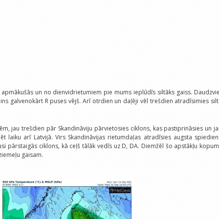
 apmākušās un no dienvidrietumiem pie mums ieplūdīs siltāks gaiss. Daudzvie
s galvenokārt R puses vējš. Arī otrdien un daļēji vēl trešdien atradīsimies sil
m, jau trešdien pār Skandināviju pārvietosies ciklons, kas pastiprināsies un j
ēt laiku arī Latvijā. Virs Skandināvijas rietumdaļas atradīsies augsta spiedie
i pārstaigās ciklons, kā ceļš tālāk vedīs uz D, DA. Diemžēl šo apstākļu kopu
ziemeļu gaisam.