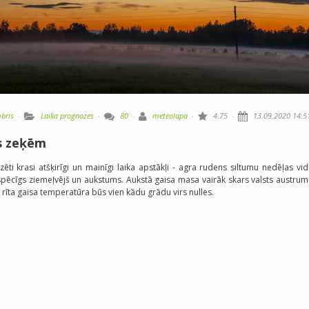
bris
·
Laika prognozes
·
80
·
meteolapa
·
4.75
·
13.09.2020 14:5
as zeķēm
ti krasi atšķirīgi un mainīgi laika apstākļi - agra rudens siltumu nedēļas vi
pēcīgs ziemeļvējš un aukstums. Aukstā gaisa masa vairāk skars valsts austru
rīta gaisa temperatūra būs vien kādu grādu virs nulles.