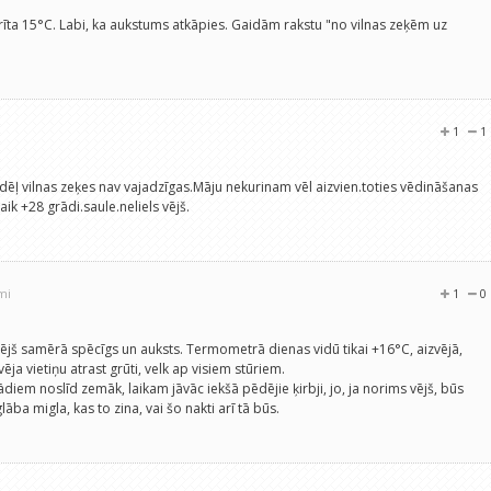
 rīta 15°C. Labi, ka aukstums atkāpies. Gaidām rakstu "no vilnas zeķēm uz
1
1
dēļ vilnas zeķes nav vajadzīgas.Māju nekurinam vēl aizvien.toties vēdināšanas
aik +28 grādi.saule.neliels vējš.
mi
1
0
 jo vējš samērā spēcīgs un auksts. Termometrā dienas vidū tikai +16°C, aizvējā,
ēja vietiņu atrast grūti, velk ap visiem stūriem.
rādiem noslīd zemāk, laikam jāvāc iekšā pēdējie ķirbji, jo, ja norims vējš, būs
lāba migla, kas to zina, vai šo nakti arī tā būs.