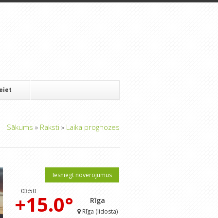
Ieiet
Sākums
»
Raksti
»
Laika prognozes
Iesniegt novērojumus
03:50
+15.0°
Rīga
Rīga (lidosta)