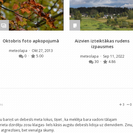
Oktobris foto apkopojumā
Aizvien izteiktākas rudens
izpausmes
meteolapa
· Okt 27, 2013
0
·
5.00
meteolapa
· Sep 11, 2022
30
·
4.86
mi
3
0
u bariņš un debesīs meta lokus, šķiet , ka meklēja bara vadoni tālajam
ieta dzirdēju zosu klaigas- liels kāsis augstu debesīs lidoja uz dienvidiem. Zinu,
 atgriezīsies, bet vienalga skumji.