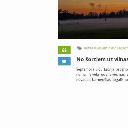
rudens
aukstums
ciklons
septem
No šortiem uz viln
Septembra vidū Latvijā prognozē
nomainīs vēla rudens vēsmas, s
novadus, kur nedēļas nogalē no 