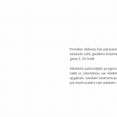
Pirmdien debesis būs pārsvarā
nedaudz uzlīs, gaidāms brāzmain
gaisa Z, ZA malā.
Atbilstoši pašreizējām prognozē
naktī uz ceturtdienu var ietekm
apgabals, savukārt austrumu pus
pie mums pavērs ceļu aukstam 