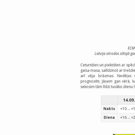
ECMW
Latvija atrodas siltajā g
Ceturtdien un piektdien ar spēc
gaisa masa, salīdzinot ar trešdi
arī vēja brāzmas. Nedēļas n
prognozēti. Jāņem gan vērā, ka
sekosim tām līdzi tuvāko dienu l
14.09.
Nakts
+10 ... +
Diena
+16 ... +