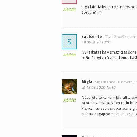
Rīgā labs laiks, jau desmitos no
Atbildēt
šortiem". :))
saulcerīte
- Rīga
- 2 novērojumi
S
19.09.2020 13:01
Nu.izskatās ka vismaz Rīgā šone
Atbildēt
režīmā logi vaļā visu dienu . Pašl
Migla
- Siguldas nov.
- 8 novēroju
19.09.2020 15:10
Nevarētu teikt, ka ir ļoti silts,
Atbildēt
protams, ir siltāks, bet tādu bezv
P.s. Kā nav saules, t par pāris g
salnas. Pagājušo nakti situāciju g