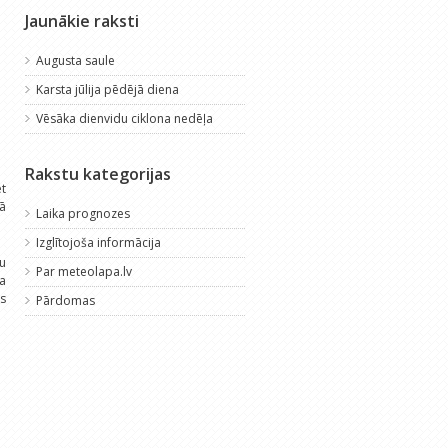
Jaunākie raksti
Augusta saule
Karsta jūlija pēdējā diena
Vēsāka dienvidu ciklona nedēļa
Rakstu kategorijas
t
tā
Laika prognozes
Izglītojoša informācija
au
Par meteolapa.lv
na
ms
Pārdomas