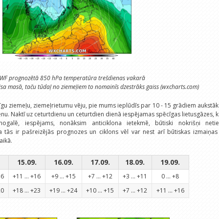
F prognozētā 850 hPa temperatūra trešdienas vakarā
aisa masā, taču tūdaļ no ziemeļiem to nomainīs dzestrāks gaiss (wxcharts.com)
īgu ziemeļu, ziemeļrietumu vēju, pie mums ieplūdīs par 10 - 15 grādiem aukstā
enu. Naktī uz ceturtdienu un ceturtdien dienā iespējamas spēcīgas lietusgāzes, 
ogalē, iespējams, nonāksim anticiklona ietekmē, būtiski nokrišņi netie
 tās ir pašreizējās prognozes un ciklons vēl var nest arī būtiskas izmaiņas
aikā.
15.09.
16.09.
17.09.
18.09.
19.09.
16
+11 ... +16
+9 ... +15
+7 ... +12
+3 ... +11
0 ... +8
20
+18 ... +23
+19 ... +24
+10 ... +15
+7 ... +12
+11 ... +16