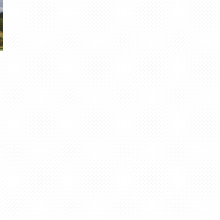
Devītais ir klāt
Zelta rudens sagaidīt
Migla
· Sep 3, 2015
Rūdolfs
· Okt 26, 2015
7
·
4.52
7
·
4.68