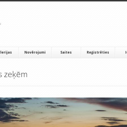
lerijas
Novērojumi
Saites
Reģistrēties
as zeķēm