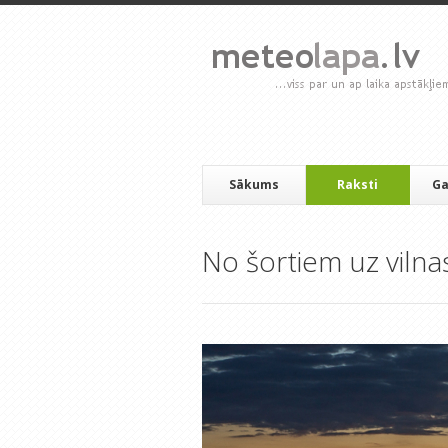
Sākums
Raksti
Ga
No šortiem uz viln