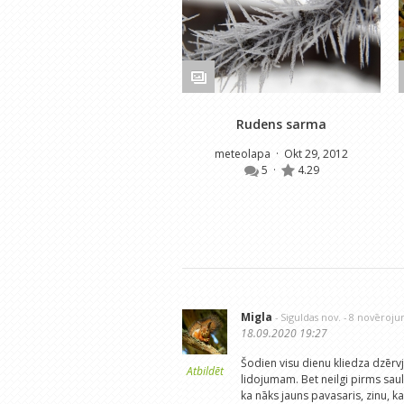
Rudens sarma
meteolapa
· Okt 29, 2012
5
·
4.29
Migla
- Siguldas nov.
- 8 novēroju
18.09.2020 19:27
Šodien visu dienu kliedza dzērvj
Atbildēt
lidojumam. Bet neilgi pirms saulr
ka nāks jauns pavasaris, zinu, ka