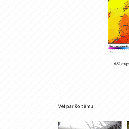
GFS progn
Vēl par šo tēmu