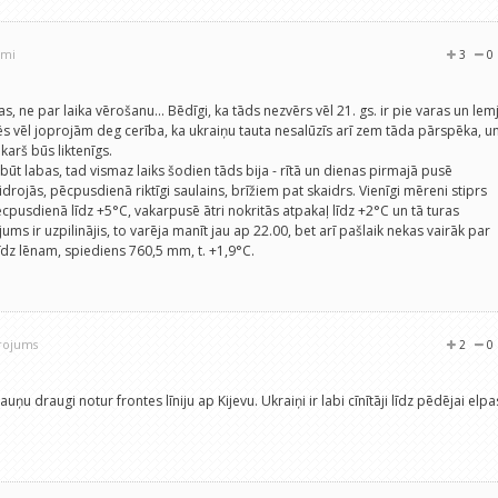
umi
3
0
 ne par laika vērošanu... Bēdīgi, ka tāds nezvērs vēl 21. gs. ir pie varas un lem
īlēs vēl joprojām deg cerība, ka ukraiņu tauta nesalūzīs arī zem tāda pārspēka, u
arš būs liktenīgs.
 būt labas, tad vismaz laiks šodien tāds bija - rītā un dienas pirmajā pusē
rojās, pēcpusdienā riktīgi saulains, brīžiem pat skaidrs. Vienīgi mēreni stiprs
pēcpusdienā līdz +5°C, vakarpusē ātri nokritās atpakaļ līdz +2°C un tā turas
ums ir uzpilinājis, to varēja manīt jau ap 22.00, bet arī pašlaik nekas vairāk par
līdz lēnam, spiediens 760,5 mm, t. +1,9°C.
ērojums
2
0
u draugi notur frontes līniju ap Kijevu. Ukraiņi ir labi cīnītāji līdz pēdējai elpa