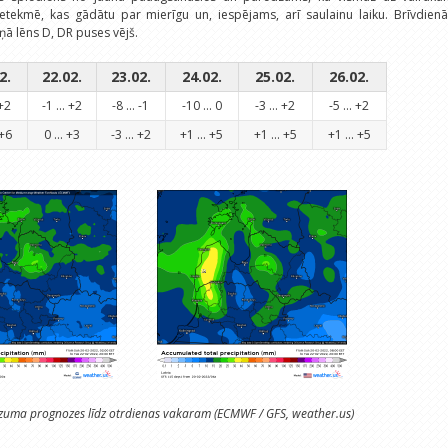
etekmē, kas gādātu par mierīgu un, iespējams, arī saulainu laiku. Brīvdienā
ā lēns D, DR puses vējš.
2.
22.02.
23.02.
24.02.
25.02.
26.02.
 +2
-1 ... +2
-8 ... -1
-10 ... 0
-3 ... +2
-5 ... +2
 +6
0 ... +3
-3 ... +2
+1 ... +5
+1 ... +5
+1 ... +5
uma prognozes līdz otrdienas vakaram (ECMWF / GFS, weather.us)