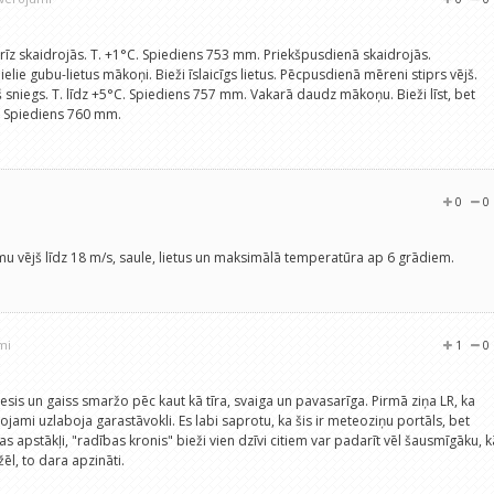
drīz skaidrojās. T. +1°C. Spiediens 753 mm. Priekšpusdienā skaidrojās.
lielie gubu-lietus mākoņi. Bieži īslaicīgs lietus. Pēcpusdienā mēreni stiprs vējš.
apjš sniegs. T. līdz +5°C. Spiediens 757 mm. Vakarā daudz mākoņu. Bieži līst, bet
C. Spiediens 760 mm.
0
0
mu vējš līdz 18 m/s, saule, lietus un maksimālā temperatūra ap 6 grādiem.
mi
1
0
besis un gaiss smaržo pēc kaut kā tīra, svaiga un pavasarīga. Pirmā ziņa LR, ka
ērojami uzlaboja garastāvokli. Es labi saprotu, ka šis ir meteoziņu portāls, bet
as apstākļi, "radības kronis" bieži vien dzīvi citiem var padarīt vēl šausmīgāku, k
žēl, to dara apzināti.