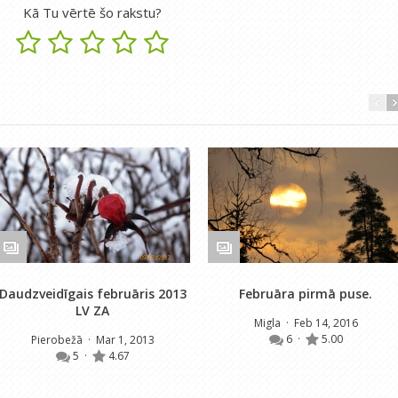
Kā Tu vērtē šo rakstu?
Daudzveidīgais februāris 2013
Februāra pirmā puse.
LV ZA
Migla
· Feb 14, 2016
6
·
5.00
Pierobežā
· Mar 1, 2013
5
·
4.67