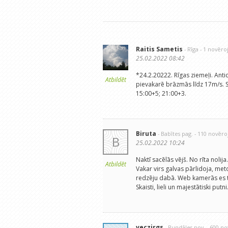
Raitis Sametis
- Rīga
- 1 novēr
25.02.2022 08:42
*24.2.20222. Rīgas ziemeļi. Ant
Atbildēt
pievakarē brāzmās līdz 17m/s. S
15:00+5; 21:00+3.
Biruta
- Babītes pag.
- 110 novēr
B
25.02.2022 10:24
Naktī sacēlās vējš. No rīta noli
Atbildēt
Vakar virs galvas pārlidoja, metot
redzēju dabā. Web kamerās es ti
Skaisti, lieli un majestātiski putni
veczirgs
- Rundāles nov.
- 600 n