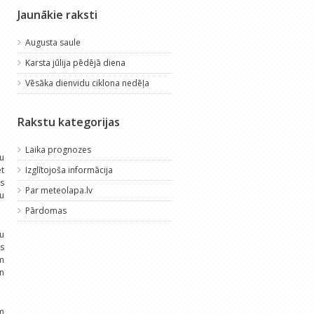
Jaunākie raksti
Augusta saule
Karsta jūlija pēdējā diena
Vēsāka dienvidu ciklona nedēļa
Rakstu kategorijas
Laika prognozes
tu
et
Izglītojoša informācija
es
Par meteolapa.lv
mu
Pārdomas
ru
ēs
ām
un
m