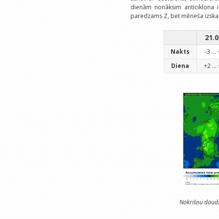
dienām nonāksim anticiklona i
paredzams Z, bet mēneša izskaņ
21.0
Nakts
-3 ...
Diena
+2 ...
Nokrišņu daudz