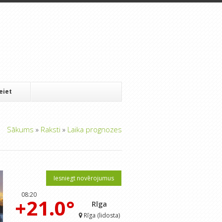
Ieiet
Sākums
»
Raksti
»
Laika prognozes
Iesniegt novērojumus
08:20
+21.0°
Rīga
Rīga (lidosta)