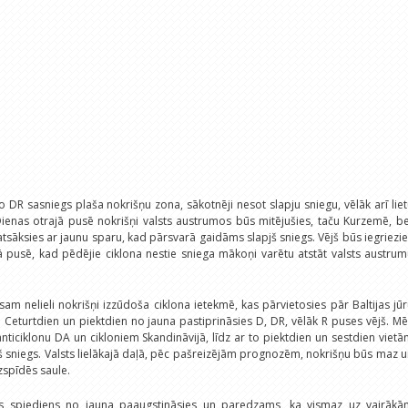
o DR sasniegs plaša nokrišņu zona, sākotnēji nesot slapju sniegu, vēlāk arī lie
enas otrajā pusē nokrišņi valsts austrumos būs mitējušies, taču Kurzemē, b
ī atsāksies ar jaunu sparu, kad pārsvarā gaidāms slapjš sniegs. Vējš būs iegriezi
ā pusē, kad pēdējie ciklona nestie sniega mākoņi varētu atstāt valsts austru
am nelieli nokrišņi izzūdoša ciklona ietekmē, kas pārvietosies pār Baltijas jū
u. Ceturtdien un piektdien no jauna pastiprināsies D, DR, vēlāk R puses vējš. M
nticiklonu DA un cikloniem Skandināvijā, līdz ar to piektdien un sestdien viet
pjš sniegs. Valsts lielākajā daļā, pēc pašreizējām prognozēm, nokrišņu būs maz 
zspīdēs saule.
as spiediens no jauna paaugstināsies un paredzams, ka vismaz uz vairākā