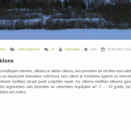
klons
·
Laika prognozes
·
39
·
meteolapa
·
4.83
·
20.02.2022 13:4
iklons
izvadītajām dienām, sāksies ar aktīvu ciklonu, kas pirmdien un otrdien visā vals
u un daudzviet intensīvus nokrišņus, taču sākot ar trešdienu ilgstoši un intensī
udzviet nedēļas otrajā pusē uzspīdēs saule. Aiz ciklona nedēļas sākumā gai
s atgriezīsies sals (trešdien un ceturtdien iespējami arī -7 ... -10 grādi), ta
ādus virs nulles.