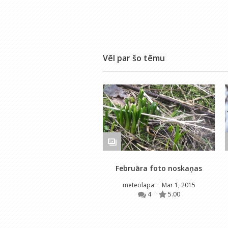
Vēl par šo tēmu
Februāra foto noskaņas
meteolapa
· Mar 1, 2015
4
·
5.00