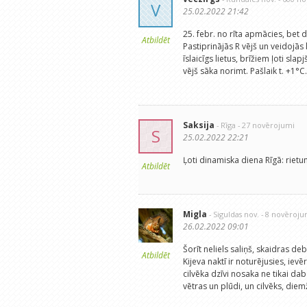
V
25.02.2022 21:42
25. febr. no rīta apmācies, bet 
Atbildēt
Pastiprinājās R vējš un veidojās 
īslaicīgs lietus, brīžiem ļoti sl
vējš sāka norimt. Pašlaik t. +1°
Saksija
- Rīga
- 27 novērojumi
S
25.02.2022 22:21
Ļoti dinamiska diena Rīgā: rietu
Atbildēt
Migla
- Siguldas nov.
- 8 novēroju
26.02.2022 09:01
Šorīt neliels saliņš, skaidras de
Atbildēt
Kijeva naktī ir noturējusies, iev
cilvēka dzīvi nosaka ne tikai dab
vētras un plūdi, un cilvēks, diem