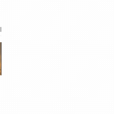
Februāra noskaņas
Februāra trešā nedēļ
fotoattēlos
Migla
· Feb 21, 2016
4
·
4.83
meteolapa
· Mar 1, 2013
2
·
5.00