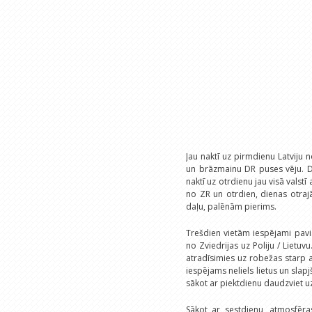
Jau naktī uz pirmdienu Latviju n
un brāzmainu DR puses vēju. Di
naktī uz otrdienu jau visā valst
no ZR un otrdien, dienas otraj
daļu, palēnām pierims.
Trešdien vietām iespējami pavis
no Zviedrijas uz Poliju / Lietuv
atradīsimies uz robežas starp a
iespējams neliels lietus un sla
sākot ar piektdienu daudzviet u
Sākot ar sestdienu, atmosfēr