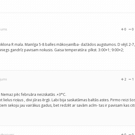
ojums
0
0
iciklona R mala. Mainīga 5-8 balles mākoņainība- dažādos augstumos. D vējš 2-7,
niegs gandrīz pavisam nokusis. Gaisa temperatūra: plkst. 3:00+1; 9:00+2;
ojumi
2
1
ja. Nemaz pēc februāra neizskatās .+3*C.
 lielus riņķus , divi jūras ērgļi. Labi bija saskatāmas baltās astes. Pirmo reizi šo
em sekoju jau vairākus gadus, bet redzēt ar savām acīm- tas ir pavisam kas cit
.
ovērojumi
0
0