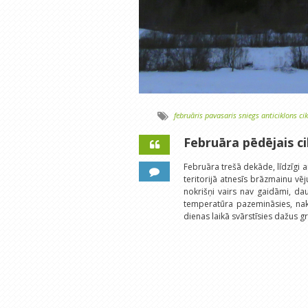
februāris
pavasaris
sniegs
anticiklons
ci
Februāra pēdējais c
Februāra trešā dekāde, līdzīgi a
teritorijā atnesīs brāzmainu vēj
nokrišņi vairs nav gaidāmi, da
temperatūra pazemināsies, naktī
dienas laikā svārstīsies dažus gr