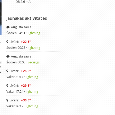
DR 2.6 m/s
Jaunākās aktivitātes
Augusta saule
Šodien 04:51 ·
lightning
Līvāni:
+22.5°
2
Šodien 00:23 ·
lightning
Augusta saule
ts
Šodien 00:05 ·
veczirgs
vi
Līvāni:
+26.0°
sa
ču
Vakar 21:17 ·
lightning
Līvāni:
+29.8°
Vakar 17:24 ·
lightning
Līvāni:
+30.5°
Vakar 16:19 ·
lightning