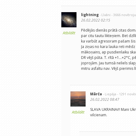
lightning
- Līvāni
- 3666 novēroj
26.02.2022 02:15
Pēdējās dienās prātā citas domas,
Atbildēt
par citu tautu likteņiem. Bet dz
ka varbūt agresoram pašam šis k
Ja ziņas no kara lauka reti mēdz
mākoņains, ap pusdienlaiku skaid
DR vējš pūta. T. rītā +1...+2°C, 
joprojām. Jau tumsā neliels slapj
mitru asfaltu nav. Vējš pierimis 
Mārča
- Liepāja
- 1291 nov
26.02.2022 08:47
SLAVA UKRAINAi!! Mani Ukrauņ
Atbildēt
vilcienam.