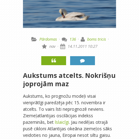
Pārdomas
·
136
·
boms tricis
·
nav
·
14.11.2011 10:27
Aukstums atcelts. Nokrišņu
joprojām maz
Aukstums, ko prognožu modeļi visai
vienprātīgi paredzēja pēc 15. novembra ir
atcelts. To vairs īsti neprognozē neviens.
Ziemeļatlantijas oscilācijas indekss
pazeminās, bet
īslaicīgi
. Jau nedēļas otrajā
pusē cikloni Atlantijas okeāna ziemeļos sāks
veidoties no jauna, Eiropai nesot siltu gaisu.