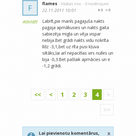
flames
- Viļakas nov.
- 0 novērojumi
F
22.11.2011 10:01
0
0
Labrīt,pie manīs pagajuša nakts
Atbildēt
pagaja apmākusies un nakts gaita
sabiezēja migla un vēja vispar
nebija.Bet grādi nakts vidu nokrīta
līdz -3,1,bet uz rīta pusi kļuva
siltāks,lai arī nepacēlas virs nulles un
bija -0,3.Bet pašlaik apmācies un ir
-1,2 grādi.
<<
<
1
2
3
4
>
>>
x
Lai pievienotu komentārus,