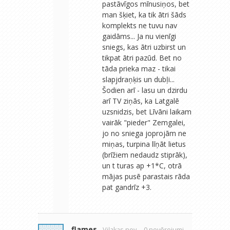
pastāvīgos mīnusiņos, bet
man šķiet, ka tik ātri šāds
komplekts ne tuvu nav
gaidāms... Ja nu vienīgi
sniegs, kas ātri uzbirst un
tikpat ātri pazūd. Bet no
tāda prieka maz - tikai
slapjdraņķis un dubļi...
Šodien arī - lasu un dzirdu
arī TV ziņās, ka Latgalē
uzsnidzis, bet Līvāni laikam
vairāk "pieder" Zemgalei,
jo no sniega joprojām ne
miņas, turpina līņāt lietus
(brīžiem nedaudz stiprāk),
un t turas ap +1*C, otrā
mājas pusē parastais rāda
pat gandrīz +3.
flames
- Viļakas nov.
- 0 novērojumi