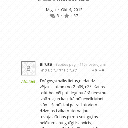
Migla
· Okt 4, 2015
5
·
4.67
Biruta
- Babītes pag.
- 110 novērojumi
B
21.11.2011 11:37
0
0
Drēgns,smalks lietus,nedaudz
Atbildēt
vējains,laikam no Z pūš,+2*. Kauns
teikt,bet vēl pat degunu ārā neesmu
izbāzusi,un kaut kā arī nevelk.Mani
siāmieši arī tikai pa radiatoriem
dzīvojas.Laikam ziema jau
tuvojas.Gribas pirmo sniegu,tas
pelēkums nu galīgi ir apnicis,