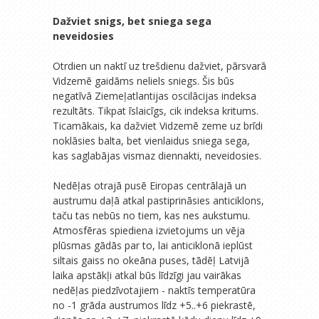
Dažviet snigs, bet sniega sega
neveidosies
Otrdien un naktī uz trešdienu dažviet, pārsvarā
Vidzemē gaidāms neliels sniegs. Šis būs
negatīvā Ziemeļatlantijas oscilācijas indeksa
rezultāts. Tikpat īslaicīgs, cik indeksa kritums.
Ticamākais, ka dažviet Vidzemē zeme uz brīdi
noklāsies balta, bet vienlaidus sniega sega,
kas saglabājas vismaz diennakti, neveidosies.
Nedēļas otrajā pusē Eiropas centrālajā un
austrumu daļā atkal pastiprināsies anticiklons,
taču tas nebūs no tiem, kas nes aukstumu.
Atmosfēras spiediena izvietojums un vēja
plūsmas gādās par to, lai anticiklonā ieplūst
siltais gaiss no okeāna puses, tādēļ Latvijā
laika apstākļi atkal būs līdzīgi jau vairākas
nedēļas piedzīvotajiem - naktīs temperatūra
no -1 grāda austrumos līdz +5..+6 piekrastē,