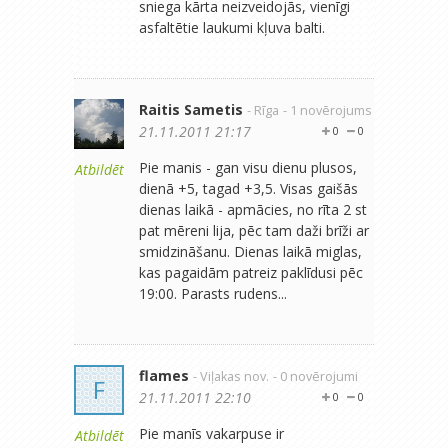
sniega kārta neizveidojās, vienīgi
asfaltētie laukumi kļuva balti.
Raitis Sametis
- Rīga
- 1 novērojums
21.11.2011 21:17
0
0
Pie manis - gan visu dienu plusos,
Atbildēt
dienā +5, tagad +3,5. Visas gaišās
dienas laikā - apmācies, no rīta 2 st
pat mēreni lija, pēc tam daži brīži ar
smidzināšanu. Dienas laikā miglas,
kas pagaidām patreiz paklīdusi pēc
19:00. Parasts rudens...
flames
- Viļakas nov.
- 0 novērojumi
F
21.11.2011 22:10
0
0
Pie manīs vakarpuse ir
Atbildēt