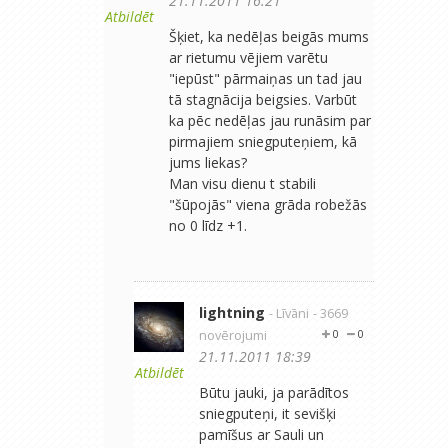
21.11.2011 16:21
Atbildēt
Šķiet, ka nedēļas beigās mums
ar rietumu vējiem varētu
"iepūst" pārmaiņas un tad jau
tā stagnācija beigsies. Varbūt
ka pēc nedēļas jau runāsim par
pirmajiem sniegputeņiem, kā
jums liekas?
Man visu dienu t stabili
"šūpojās" viena grāda robežās
no 0 līdz +1.
lightning
- Līvāni
- 3669
novērojumi
0
0
21.11.2011 18:39
Atbildēt
Būtu jauki, ja parādītos
sniegputeņi, it sevišķi
pamīšus ar Sauli un