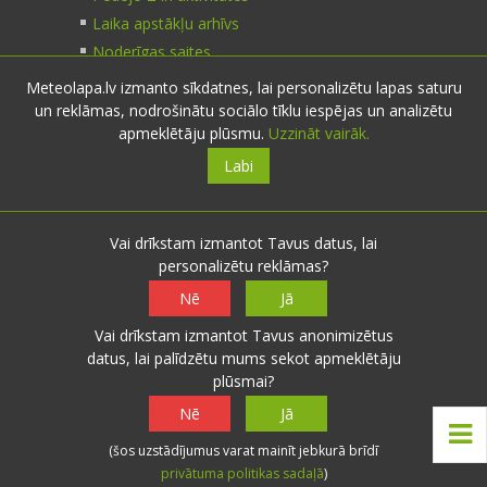
Laika apstākļu arhīvs
Noderīgas saites
Meteolapa.lv izmanto sīkdatnes, lai personalizētu lapas saturu
un reklāmas, nodrošinātu sociālo tīklu iespējas un analizētu
Kontakti
apmeklētāju plūsmu.
Uzzināt vairāk.
Labi
Sazinies:
nosūti ziņu
E-pasts:
info@meteolapa.lv
Vai drīkstam izmantot Tavus datus, lai
personalizētu reklāmas?
Seko mums
Nē
Jā
Vai drīkstam izmantot Tavus anonimizētus
datus, lai palīdzētu mums sekot apmeklētāju
plūsmai?
© 2026 meteolapa.lv. v2
Nē
Jā
Sākums
·
Raksti
·
Galerijas
·
Radars
·
Faktiskie
(šos uzstādījumus varat mainīt jebkurā brīdī
laika apstākļi
·
Sazināties
·
Privātuma politika
·
privātuma politikas sadaļā
)
Lietošanas noteikumi
·
Par mums