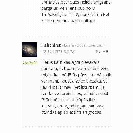
apmācies,bet toties neliela snigšana
pargājusi.Vējš lēns pūš no D
1m/s.Bet gradi ir -2,5 aukstuma.Bet
zeme nedaudz balta palīkusi.
lightning
- Līvāni
- 3669 novērojumi
22.11.2011 00:18
0
0
Lietus kaut kad agrā pievakarē
Atbildēt
pārstāja, bet pamazām sāka biezēt
migla, kas pēdējās pāris stundās, cik
var manīt, kļūst aizvien biezāka. Vēl
jau "ķīselis" nav, bet līdz rītam, ja
tendence turpināsies, visādi var būt.
Grādi pēc lietus pakāpās līdz
+1,5*C, un tagad tā jau vairākas
stundas ap šo atzīmi arī grozās.