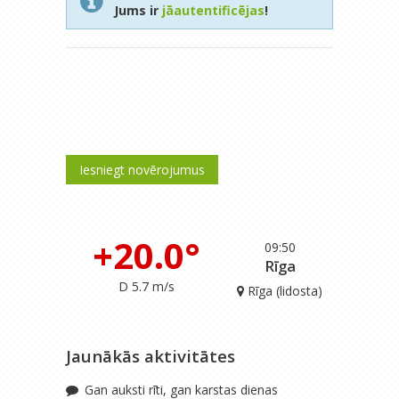
Jums ir
jāautentificējas
!
Iesniegt novērojumus
+20.0°
09:50
Rīga
D 5.7 m/s
Rīga (lidosta)
Jaunākās aktivitātes
Gan auksti rīti, gan karstas dienas