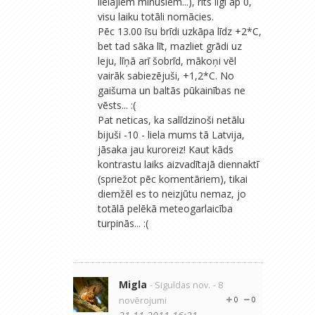
lielajiem mīnusiem...), rīts ilgi ap 0,
visu laiku totāli nomācies.
Pēc 13.00 īsu brīdi uzkāpa līdz +2*C,
bet tad sāka līt, mazliet grādi uz
leju, līņā arī šobrīd, mākoņi vēl
vairāk sabiezējuši, +1,2*C. No
gaišuma un baltās pūkainības ne
vēsts... :(
Pat neticas, ka salīdzinoši netālu
bijuši -10 - liela mums tā Latvija,
jāsaka jau kuroreiz! Kaut kāds
kontrastu laiks aizvadītajā diennaktī
(spriežot pēc komentāriem), tikai
diemžēl es to neizjūtu nemaz, jo
totālā pelēkā meteogarlaicība
turpinās... :(
Migla
- Siguldas nov.
- 8
novērojumi
0
0