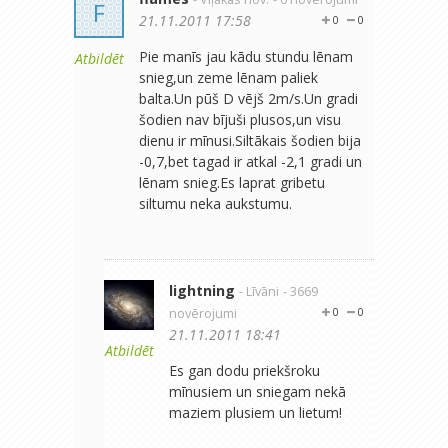
F
21.11.2011 17:58
0
0
Pie manīs jau kādu stundu lēnam
Atbildēt
snieg,un zeme lēnam paliek
balta.Un pūš D vējš 2m/s.Un gradi
šodien nav bījuši plusos,un visu
dienu ir mīnusi.Siltākais šodien bija
-0,7,bet tagad ir atkal -2,1 gradi un
lēnam snieg.Es laprat gribetu
siltumu neka aukstumu.
lightning
- Līvāni
- 3669
novērojumi
0
0
21.11.2011 18:41
Atbildēt
Es gan dodu priekšroku
mīnusiem un sniegam nekā
maziem plusiem un lietum!