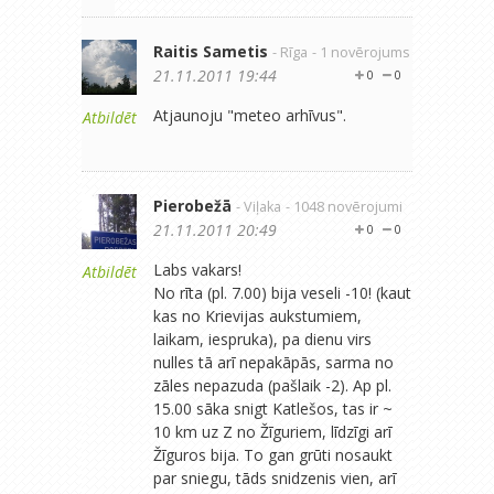
Raitis Sametis
- Rīga
- 1 novērojums
21.11.2011 19:44
0
0
Atjaunoju "meteo arhīvus".
Atbildēt
Pierobežā
- Viļaka
- 1048 novērojumi
21.11.2011 20:49
0
0
Labs vakars!
Atbildēt
No rīta (pl. 7.00) bija veseli -10! (kaut
kas no Krievijas aukstumiem,
laikam, iespruka), pa dienu virs
nulles tā arī nepakāpās, sarma no
zāles nepazuda (pašlaik -2). Ap pl.
15.00 sāka snigt Katlešos, tas ir ~
10 km uz Z no Žīguriem, līdzīgi arī
Žīguros bija. To gan grūti nosaukt
par sniegu, tāds snidzenis vien, arī