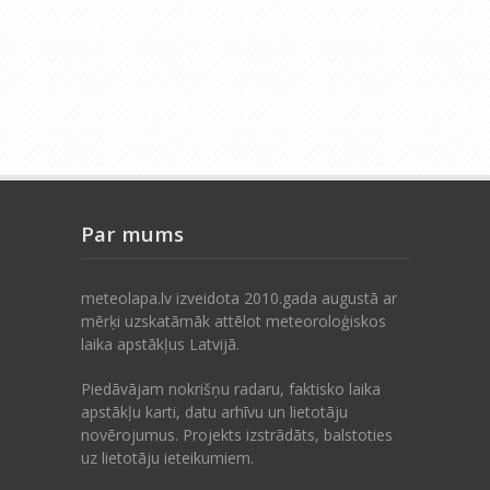
Par mums
meteolapa.lv izveidota 2010.gada augustā ar
mērķi uzskatāmāk attēlot meteoroloģiskos
laika apstākļus Latvijā.
Piedāvājam nokrišņu radaru, faktisko laika
apstākļu karti, datu arhīvu un lietotāju
novērojumus. Projekts izstrādāts, balstoties
uz lietotāju ieteikumiem.