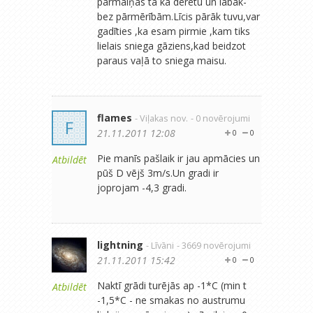
pārmaiņas tā kā derētu un labāk-
bez pārmērībām.Līcis pārāk tuvu,var
gadīties ,ka esam pirmie ,kam tiks
lielais sniega gāziens,kad beidzot
paraus vaļā to sniega maisu.
flames
- Viļakas nov.
- 0 novērojumi
F
21.11.2011 12:08
0
0
Pie manīs pašlaik ir jau apmācies un
Atbildēt
pūš D vējš 3m/s.Un gradi ir
joprojam -4,3 gradi.
lightning
- Līvāni
- 3669 novērojumi
21.11.2011 15:42
0
0
Naktī grādi turējās ap -1*C (min t
Atbildēt
-1,5*C - ne smakas no austrumu