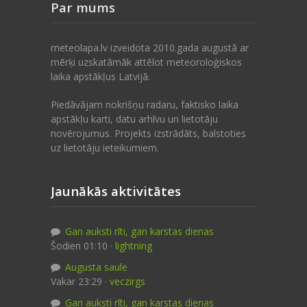
Par mums
meteolapa.lv izveidota 2010.gada augustā ar
mērķi uzskatāmāk attēlot meteoroloģiskos
laika apstākļus Latvijā.
Piedāvājam nokrišņu radaru, faktisko laika
apstākļu karti, datu arhīvu un lietotāju
novērojumus. Projekts izstrādāts, balstoties
uz lietotāju ieteikumiem.
Jaunākās aktivitātes
Gan auksti rīti, gan karstas dienas
Šodien 01:10 ·
lightning
Augusta saule
Vakar 23:29 ·
veczirgs
Gan auksti rīti, gan karstas dienas