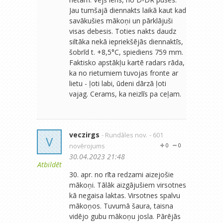
Jau tumšajā diennakts laikā kaut kad
savākušies mākoņi un pārklājuši
visas debesis. Toties nakts daudz
siltāka nekā iepriekšējās diennaktīs,
šobrīd t. +8,5°C, spiediens 759 mm.
Faktisko apstākļu kartē radars rāda,
ka no rietumiem tuvojas fronte ar
lietu - ļoti labi, ūdeni dārzā ļoti
vajag. Cerams, ka neizlīs pa ceļam.
veczirgs
- Rundāles nov.
- 601
V
novērojums
0
0
30.04.2023 21:48
Atbildēt
30. apr. no rīta redzami aizejošie
mākoņi. Tālāk aizgājušiem virsotnes
kā negaisa laktas. Virsotnes spalvu
mākoņos. Tuvumā šaura, taisna
vidējo gubu mākoņu josla. Pārējās