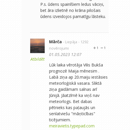
P.s. ūdens spainīšiem ledus vāciņi,
bet āra izlietnē no krāna pilošais
ūdens izveidojos pamatīgu lāsteku.
Mārča
- Liepāja
- 1292
novērojumi
1
1
01.05.2023 12:07
Atbildēt
Lūk laika vērotāja Vilis Bukša
prognozē Maija mēnesim .
Labā ziņa ap 20.maiju iestāsies
meteorloģiskā vasara. Sliktā
ziņa gaidāmam salnas arī
Jūnijā. Jāatzīmē ka viņš nav
meteorlogs. Bet dabas
pētnieks kas paļaujās un
senlatviešu "māņticības"
ticējumiem.
meiravietis.typepad.com