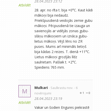
28.04.2023 23:12
Atbildēt
28. apr. no rīta t. bija +0°C. Kaut kādi
mākoņi bija nedaudz.
Priekšpusdienā veidojās zemie gubu
mākoņi. Pēcpusdienā tie izauga un
savienojās ar vidējās zonas gubu-
slāņu mākoņiem un iznāca gubu-
lietus mākoņi. Vējš lēns no ZR
puses. Mums arī minimāls lietiņš
bija kādas 2 reizes. T. dienā +11°C.
Lietus mākoņi grozījās līdz
saulrietam. Pašlaik t. +2°C.
Spiediens 765 mm.
Mulkari
- Saulkrastu nov.
- 6
M
novērojumi
1
0
28.04.2023 23:19
Atbildēt
Vakar un šodien Engures piekrastē