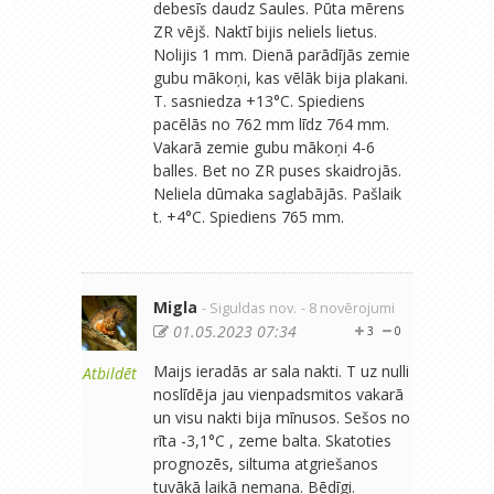
debesīs daudz Saules. Pūta mērens
ZR vējš. Naktī bijis neliels lietus.
Nolijis 1 mm. Dienā parādījās zemie
gubu mākoņi, kas vēlāk bija plakani.
T. sasniedza +13°C. Spiediens
pacēlās no 762 mm līdz 764 mm.
Vakarā zemie gubu mākoņi 4-6
balles. Bet no ZR puses skaidrojās.
Neliela dūmaka saglabājās. Pašlaik
t. +4°C. Spiediens 765 mm.
Migla
- Siguldas nov.
- 8 novērojumi
01.05.2023 07:34
3
0
Maijs ieradās ar sala nakti. T uz nulli
Atbildēt
noslīdēja jau vienpadsmitos vakarā
un visu nakti bija mīnusos. Sešos no
rīta -3,1°C , zeme balta. Skatoties
prognozēs, siltuma atgriešanos
tuvākā laikā nemana. Bēdīgi.