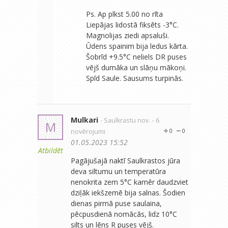
Ps. Ap plkst 5.00 no rīta
Liepājas lidostā fiksēts -3°C.
Magnolijas ziedi apsaluši.
Ūdens spainim bija ledus kārta.
Šobrīd +9.5°C neliels DR puses
vējš dumāka un slāņu mākoņi.
Spīd Saule. Sausums turpinās.
Mulkari
- Saulkrastu nov.
- 6
M
novērojumi
0
0
01.05.2023 15:52
Atbildēt
Pagājušajā naktī Saulkrastos jūra
deva siltumu un temperatūra
nenokrita zem 5°C kamēr daudzviet
dziļāk iekšzemē bija salnas. Šodien
dienas pirmā puse saulaina,
pēcpusdienā nomācās, lidz 10°C
silts un lēns R puses vējš.