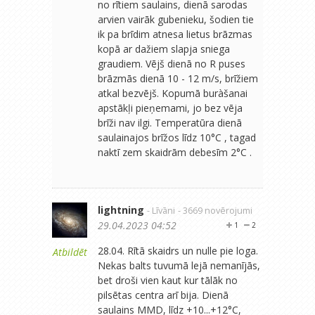
no rītiem saulains, dienā sarodas
arvien vairāk gubenieku, šodien tie
ik pa brīdim atnesa lietus brāzmas
kopā ar dažiem slapja sniega
graudiem. Vējš dienā no R puses
brāzmās dienā 10 - 12 m/s, brīžiem
atkal bezvējš. Kopumā buràšanai
apstākļi pieņemami, jo bez vēja
brīži nav ilgi. Temperatūra dienā
saulainajos brīžos līdz 10°C , tagad
naktī zem skaidrām debesīm 2°C .
lightning
- Līvāni
- 3669 novērojumi
29.04.2023 04:52
1
2
28.04. Rītā skaidrs un nulle pie loga.
Atbildēt
Nekas balts tuvumā lejā nemanījās,
bet droši vien kaut kur tālāk no
pilsētas centra arī bija. Dienā
saulains MMD, līdz +10...+12°C,