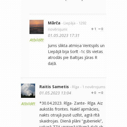
Mārča
- Liepāja
- 1292
novērojumi
1
0
01.05.2023 17:31
Atbildēt
Jums slikta atmiņa Ventspils un
Liepājā bija šorīt -1c šīs vietas
atrodās pie Baltijas jūras R
daļā.
Raitis Sametis
- Rīga
- 1 novērojums
01.05.2023 13:04
0
0
*30.04.2023. Rīga- Zante- Rīga. Aiz
Atbildēt
aukstās frontes. Naktī apmācies,
nakts otrajā pusē uzlīst, agrā rītā
skaidrojas. Dienā plāni “gubenieki”,
vakarā ZZA virzienā tālumā daži cb.