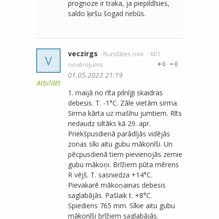
prognoze ir traka, ja piepildīsies,
saldo ķiršu šogad nebūs.
veczirgs
- Rundāles nov.
- 601
V
novērojums
0
0
01.05.2023 21:19
Atbildēt
1. maijā no rīta pilnīgi skaidras
debesis. T. -1°C. Zāle vietām sirma.
Sirma kārta uz mašīnu jumtiem. Rīts
nedaudz siltāks kā 29. apr.
Priekšpusdienā parādījās vidējās
zonas sīki aitu gubu mākonīši. Un
pēcpusdienā tiem pievienojās zemie
gubu mākoņi. Brīžiem pūta mērens
R vējš. T. sasniedza +14°C.
Pievakarē mākoņainas debesis
saglabājās. Pašlaik t. +8°C.
Spiediens 765 mm. Sīkie aitu gubu
mākonīši brīžiem saglabājās.