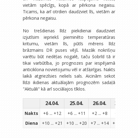
vietām spēcīgs, kopā ar pērkona negaisu.
Ticams, ka arī otrdien daudzviet līs, vietām ar
pērkona negaisu.
No trešdienas līdz piekdienai daudzviet
izjutīsim iepriekš pieminēto temperatūras
kritumu, vietām līs, pūtīs mērens līdz
brāzmains DR puses vējš. Mazāk nokrišņu
varētu būt nedēļas nogalē, taču šobrīd tā ir
tikai varbūtība, jo prognozes par iespējamā
anticiklona novietojumu vēl ir atšķirīgas. Nakts
laikā atgriezīsies neliels sals. Aicinām sekot
līdzi ikdienas aktuālajām prognozēm sadaļā
"Aktuāli" kā arī sociālajos tīklos.
24.04.
25.04.
26.04.
27.04.
Nakts
+6 ... +12
+6 ... +11
+2 ... +8
0 ... +6
-
Diena
+10 ... +21
+10 ... +20
+7 ... +14
+7 ... +12
+7