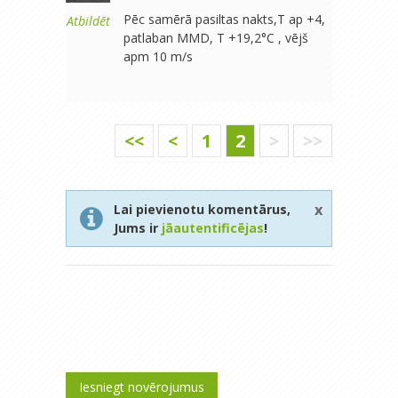
Pēc samērā pasiltas nakts,T ap +4,
Atbildēt
patlaban MMD, T +19,2°C , vējš
apm 10 m/s
<<
<
1
2
>
>>
x
Lai pievienotu komentārus,
Jums ir
jāautentificējas
!
Iesniegt novērojumus