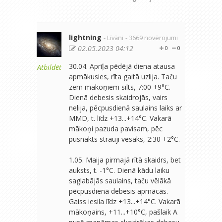
lightning
- Līvāni
- 3669 novērojumi
02.05.2023 04:12
0
0
30.04. Aprīļa pēdējā diena atausa
Atbildēt
apmākusies, rīta gaitā uzlija. Taču
zem mākoņiem silts, 7:00 +9°C.
Dienā debesis skaidrojās, vairs
nelija, pēcpusdienā saulains laiks ar
MMD, t. līdz +13...+14°C. Vakarā
mākoņi pazuda pavisam, pēc
pusnakts strauji vēsāks, 2:30 +2°C.
1.05. Maija pirmajā rītā skaidrs, bet
auksts, t. -1°C. Dienā kādu laiku
saglabājās saulains, taču vēlākā
pēcpusdienā debesis apmācās.
Gaiss iesila līdz +13...+14°C. Vakarā
mākoņains, +11...+10°C, pašlaik A