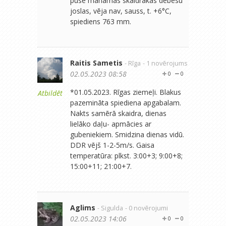
pusē manāmas skaidrākas debesu
joslas, vēja nav, sauss, t. +6°C,
spiediens 763 mm.
Raitis Sametis
- Rīga
- 1 novērojums
02.05.2023 08:58
0
0
*01.05.2023. Rīgas ziemeļi. Blakus
Atbildēt
pazemināta spiediena apgabalam.
Nakts samērā skaidra, dienas
lielāko daļu- apmācies ar
gubeniekiem. Smidzina dienas vidū.
DDR vējš 1-2-5m/s. Gaisa
temperatūra: plkst. 3:00+3; 9:00+8;
15:00+11; 21:00+7.
Aglims
- Sigulda
- 0 novērojumi
02.05.2023 14:06
0
0