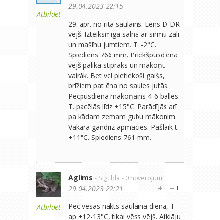
29.04.2023 22:15
Atbildēt
29. apr. no rīta saulains. Lēns D-DR
vējš. Izteiksmīga salna ar sirmu zāli
un mašīnu jumtiem. T. -2°C.
Spiediens 766 mm. Priekšpusdienā
vējš palika stiprāks un mākoņu
vairāk. Bet vel pietiekoši gaišs,
brīžiem pat ēna no saules jutās.
Pēcpusdienā mākoņains 4-6 balles.
T. pacēlās līdz +15°C. Parādījās arī
pa kādam zemam gubu mākonim.
Vakarā gandrīz apmācies. Pašlaik t.
+11°C. Spiediens 761 mm.
Aglims
- Sigulda
- 0 novērojumi
29.04.2023 22:21
1
1
Pēc vēsas nakts saulaina diena, T
Atbildēt
ap +12-13°C, tikai vēss vējš. Atklāju