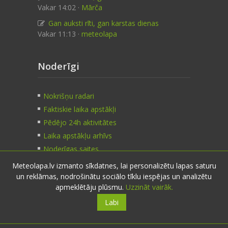
Vakar 14:02 ·
Mārča
Gan auksti rīti, gan karstas dienas
Vakar 11:13 ·
meteolapa
Noderīgi
Nokrišņu radari
Faktiskie laika apstākļi
Pēdējo 24h aktivitātes
Laika apstākļu arhīvs
Noderīgas saites
Meteolapa.lv izmanto sīkdatnes, lai personalizētu lapas saturu
un reklāmas, nodrošinātu sociālo tīklu iespējas un analizētu
Kontakti
apmeklētāju plūsmu.
Uzzināt vairāk.
Labi
Sazinies:
nosūti ziņu