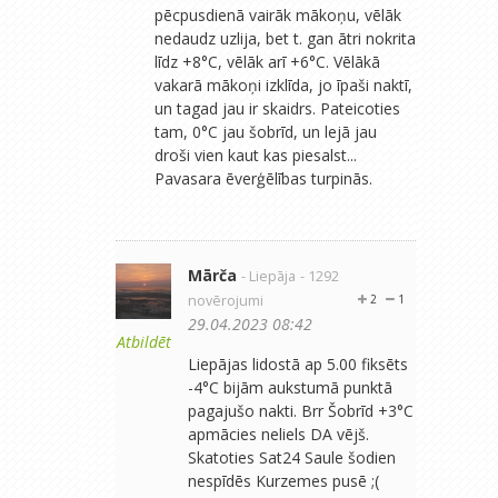
pēcpusdienā vairāk mākoņu, vēlāk
nedaudz uzlija, bet t. gan ātri nokrita
līdz +8°C, vēlāk arī +6°C. Vēlākā
vakarā mākoņi izklīda, jo īpaši naktī,
un tagad jau ir skaidrs. Pateicoties
tam, 0°C jau šobrīd, un lejā jau
droši vien kaut kas piesalst...
Pavasara ēverģēlības turpinās.
Mārča
- Liepāja
- 1292
novērojumi
2
1
29.04.2023 08:42
Atbildēt
Liepājas lidostā ap 5.00 fiksēts
-4°C bijām aukstumā punktā
pagajušo nakti. Brr Šobrīd +3°C
apmācies neliels DA vējš.
Skatoties Sat24 Saule šodien
nespīdēs Kurzemes pusē ;(