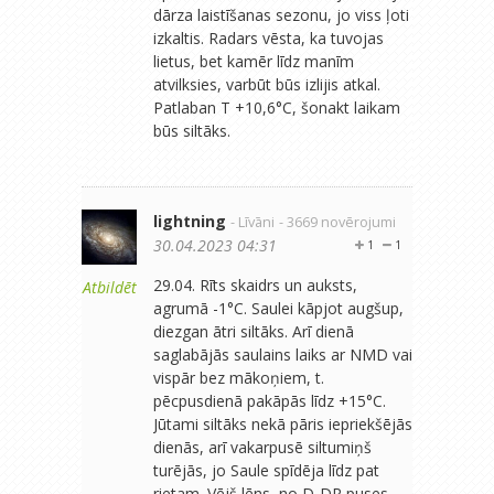
dārza laistīšanas sezonu, jo viss ļoti
izkaltis. Radars vēsta, ka tuvojas
lietus, bet kamēr līdz manīm
atvilksies, varbūt būs izlijis atkal.
Patlaban T +10,6°C, šonakt laikam
būs siltāks.
lightning
- Līvāni
- 3669 novērojumi
30.04.2023 04:31
1
1
29.04. Rīts skaidrs un auksts,
Atbildēt
agrumā -1°C. Saulei kāpjot augšup,
diezgan ātri siltāks. Arī dienā
saglabājās saulains laiks ar NMD vai
vispār bez mākoņiem, t.
pēcpusdienā pakāpās līdz +15°C.
Jūtami siltāks nekā pāris iepriekšējās
dienās, arī vakarpusē siltumiņš
turējās, jo Saule spīdēja līdz pat
rietam. Vējš lēns, no D-DR puses.