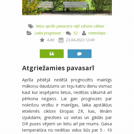
lietus
aprīlis
pavasaris
vējš
siltums
cikloni
·
Laika prognozes
·
52
·
meteolapa
·
4.80
·
23.04.2023 12:49
Atgriežamies pavasarī
Aprīļa pēdējā nedēļā prognozēts mainīgs
mākoņu daudzums un teju katru dienu vismaz
kaut kur iespējams lietus, nedēļas sākumā arī
pērkona negaiss. Lai gan prognozes par
nokrišņu virzību ir mainīgas, laika apstākļus
ietekmēs cikloni Eiropas ZR, kas, lēnām
izjukdami, griezīsies uz vietas un gādās par
DR puses vējiem un lietu arī pie mums. Gaisa
temperatūra no nedēļas vidus būs par 5 - 10