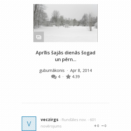
Aprīlis šajās dienās šogad
Zie
un pērn...
gubumākonis
· Apr 8, 2014
4
·
4.39
veczirgs
- Rundāles nov.
- 601
V
novērojums
0
0