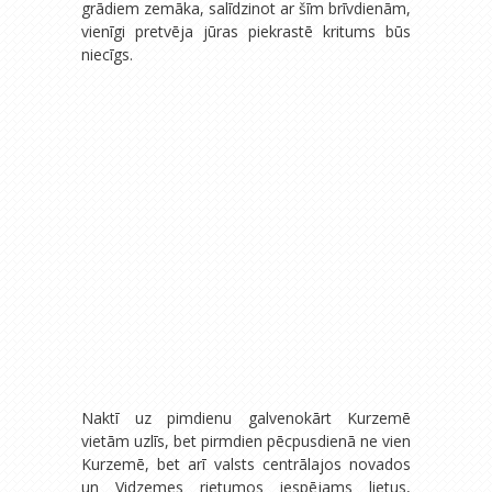
grādiem zemāka, salīdzinot ar šīm brīvdienām,
vienīgi pretvēja jūras piekrastē kritums būs
niecīgs.
Naktī uz pimdienu galvenokārt Kurzemē
vietām uzlīs, bet pirmdien pēcpusdienā ne vien
Kurzemē, bet arī valsts centrālajos novados
un Vidzemes rietumos iespējams lietus,