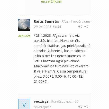
en.sat24.com
Raitis Sametis
- Rīga
- 1 novērojums
29.04.2023 14:35
0
0
*28.4.2023. Rīgas ziemeļi. Aiz
Atbildēt
aukstās frontes. Nakts un rīts –
samērā skaidras. Jau priekšpusdienā
sarodas gubenieki, kas pusdienas
laikā aiziet līdz neizteiktiem cb. Ir
lietus brāzma agrā pievakarē.
Mākoņainība turpinās līdz vakaram.
R vējš 1-2m/s. Gaisa temperatūra:
plkst. 3:00+2; 9:00+6; 15:00+12;
21:00+7.
veczirgs
- Rundāles nov.
- 601
V
novērojums
0
0