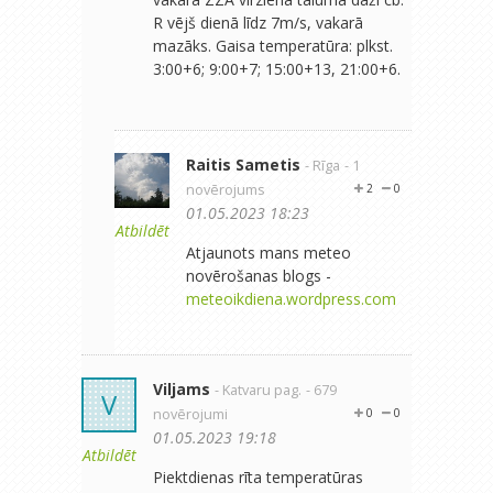
R vējš dienā līdz 7m/s, vakarā
mazāks. Gaisa temperatūra: plkst.
3:00+6; 9:00+7; 15:00+13, 21:00+6.
Raitis Sametis
- Rīga
- 1
novērojums
2
0
01.05.2023 18:23
Atbildēt
Atjaunots mans meteo
novērošanas blogs -
meteoikdiena.wordpress.com
Viljams
- Katvaru pag.
- 679
V
novērojumi
0
0
01.05.2023 19:18
Atbildēt
Piektdienas rīta temperatūras