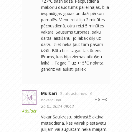
+27°C sasniedza. Pēcpusdienā
mākoņu daudzums palielinājās, bija
iespaidīgas gubas un daži pērkoni
pamalēs. Vienu reizi lija 2 minūtes
pēcpusdienā, otru reizi 5 minūtes
vakarā. Sausums turpinās, sāku
dārza laistīšanu, jo labāk dīķi uz
dārzu izliet nekā ļaut tam pašam
izžūt. Būtu bijis tagad tas ūdens
lērums, kas bija ziemas atkušņu
laikā ... Tagad T uz +15°C nokrita,
gandrīz vai auksti paliek.
Mulkari
- Saulkrastu nov.
- 6
M
novērojumi
0
0
26.05.2024 09:43
Atbildēt
Vakar Saulkrastu piekrastē aktīva
meteodiena, kas vairāk piestāvētu
jūlijam vai augustam nekā maijam.