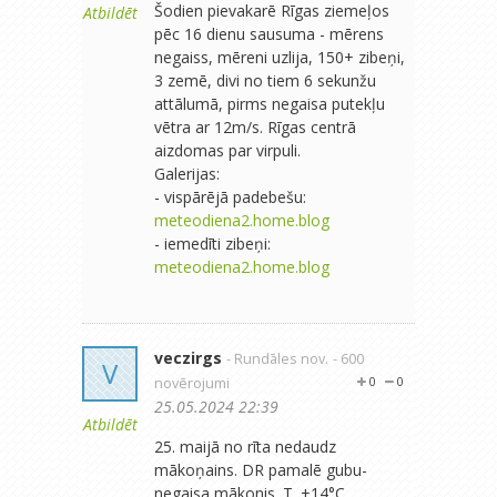
Šodien pievakarē Rīgas ziemeļos
Atbildēt
pēc 16 dienu sausuma - mērens
negaiss, mēreni uzlija, 150+ zibeņi,
3 zemē, divi no tiem 6 sekunžu
attālumā, pirms negaisa putekļu
vētra ar 12m/s. Rīgas centrā
aizdomas par virpuli.
Galerijas:
- vispārējā padebešu:
meteodiena2.home.blog
- iemedīti zibeņi:
meteodiena2.home.blog
veczirgs
- Rundāles nov.
- 600
V
novērojumi
0
0
25.05.2024 22:39
Atbildēt
25. maijā no rīta nedaudz
mākoņains. DR pamalē gubu-
negaisa mākonis. T. +14°C.