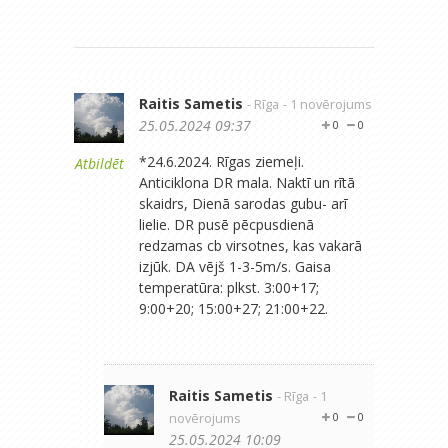
Raitis Sametis
- Rīga
- 1 novērojums
25.05.2024 09:37
0
0
*24.6.2024. Rīgas ziemeļi.
Atbildēt
Anticiklona DR mala. Naktī un rītā
skaidrs, Dienā sarodas gubu- arī
lielie. DR pusē pēcpusdienā
redzamas cb virsotnes, kas vakarā
izjūk. DA vējš 1-3-5m/s. Gaisa
temperatūra: plkst. 3:00+17;
9:00+20; 15:00+27; 21:00+22.
Raitis Sametis
- Rīga
- 1
novērojums
0
0
25.05.2024 10:09