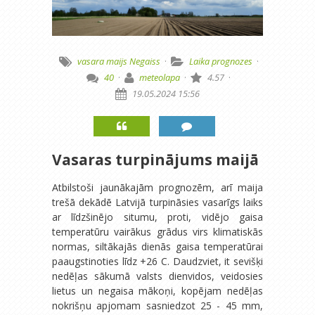
vasara
maijs
Negaiss
·
Laika prognozes
·
40
·
meteolapa
·
4.57
·
19.05.2024 15:56
Vasaras turpinājums maijā
Atbilstoši jaunākajām prognozēm, arī maija
trešā dekādē Latvijā turpināsies vasarīgs laiks
ar līdzšinējo situmu, proti, vidējo gaisa
temperatūru vairākus grādus virs klimatiskās
normas, siltākajās dienās gaisa temperatūrai
paaugstinoties līdz +26 C. Daudzviet, it sevišķi
nedēļas sākumā valsts dienvidos, veidosies
lietus un negaisa mākoņi, kopējam nedēļas
nokrišņu apjomam sasniedzot 25 - 45 mm,