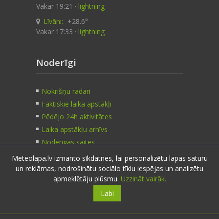
Vakar 19:21 ·
lightning
Līvāni:
+28.6°
Vakar 17:33 ·
lightning
Noderīgi
Nokrišņu radari
Faktiskie laika apstākļi
Pēdējo 24h aktivitātes
Laika apstākļu arhīvs
Noderīgas saites
Meteolapa.lv izmanto sīkdatnes, lai personalizētu lapas saturu
un reklāmas, nodrošinātu sociālo tīklu iespējas un analizētu
Kontakti
apmeklētāju plūsmu.
Uzzināt vairāk.
Labi
Sazinies:
nosūti ziņu