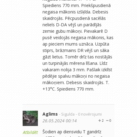
Spiediens 770 mm. Priekšpusdienā
negaisa mākonis izšķīda. Debesis
skaidrojās. Pēcpusdienā sacēlās
neliels D-DA vējš un parādījās
zemie gubu mākoņi. Pievakarē D
pusē veidojās negaisa mākonis, kas
ap pieciem mums uznāca. Uzpūta
stiprs, brāzmains DR vējš un sāka
gāzt lietus. Tomēr drīz tas nostājās
un turpinājās mērena līšana. Līdz
vakaram nolija 3 mm. Pašlaik izklīst
pēdējie spalvu mākoņi no negaisa
mākoņiem. Debesis skaidrojās. T.
+13°C. Spiediens 770 mm.
Aglims
- Sigulda
- 0 novērojumi
26.05.2024 00:14
2
0
Šodien ap diensvidu T gandrīz
Atbildēt