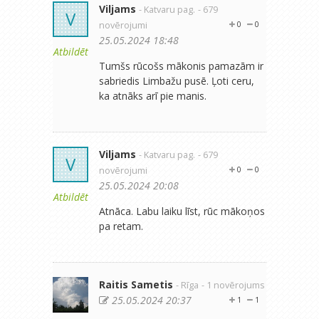
Viljams
- Katvaru pag.
- 679
V
novērojumi
0
0
25.05.2024 18:48
Atbildēt
Tumšs rūcošs mākonis pamazām ir
sabriedis Limbažu pusē. Ļoti ceru,
ka atnāks arī pie manis.
Viljams
- Katvaru pag.
- 679
V
novērojumi
0
0
25.05.2024 20:08
Atbildēt
Atnāca. Labu laiku līst, rūc mākoņos
pa retam.
Raitis Sametis
- Rīga
- 1 novērojums
25.05.2024 20:37
1
1