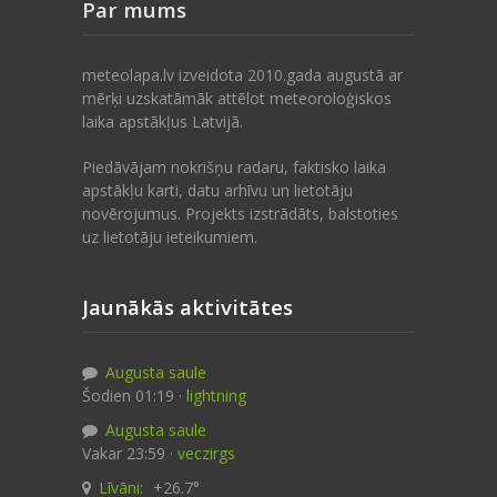
Par mums
meteolapa.lv izveidota 2010.gada augustā ar
mērķi uzskatāmāk attēlot meteoroloģiskos
laika apstākļus Latvijā.
Piedāvājam nokrišņu radaru, faktisko laika
apstākļu karti, datu arhīvu un lietotāju
novērojumus. Projekts izstrādāts, balstoties
uz lietotāju ieteikumiem.
Jaunākās aktivitātes
Augusta saule
Šodien 01:19 ·
lightning
Augusta saule
Vakar 23:59 ·
veczirgs
Līvāni:
+26.7°