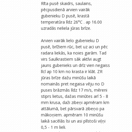
Rīta pusē skaidrs, saulains,
pēcpusdienā arvien vairāk
gubenieku D pusē, krastā
temperatūra līdz 26°C . ap 16.00
uzradās neliela jūras brīze.
Arvien vairāk lielo gubenieku D
pusē, brīžiem rūc, bet uz aci un pēc
radara liekās, ka noies garām. Tad
virs Saulkrastiem sāk aktīvi augt
jauns gubenieks un drīz vien negaiss
līcī ap 10 km no krasta ir klāt. ZR
jūras brīze dažu minūšu laikā
nomainās pret negaisa vēju no D
puses brāzmās līdz 17 m/s, mēreni
stiprs lietus, dažas minūtes arī 5 - 8
mm krusa, daži zibeņi apmēram km
attālumā, bet pārsvarā zibeņo pa
mākoņiem. apmēram 10 minūšu
laikā sacēlās īsi un asi plīstoši viļņi
0,5 - 1 m lieli.