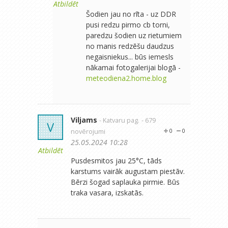
Atbildēt
Šodien jau no rīta - uz DDR
pusi redzu pirmo cb torni,
paredzu šodien uz rietumiem
no manis redzēšu daudzus
negaisniekus... būs iemesls
nākamai fotogalerijai blogā -
meteodiena2.home.blog
Viljams
- Katvaru pag.
- 679
V
novērojumi
0
0
25.05.2024 10:28
Atbildēt
Pusdesmitos jau 25°C, tāds
karstums vairāk augustam piestāv.
Bērzi šogad saplauka pirmie. Būs
traka vasara, izskatās.