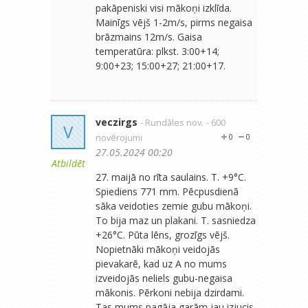
pakāpeniski visi mākoņi izklīda.
Mainīgs vējš 1-2m/s, pirms negaisa
brāzmains 12m/s. Gaisa
temperatūra: plkst. 3:00+14;
9:00+23; 15:00+27; 21:00+17.
veczirgs
- Rundāles nov.
- 600
V
novērojumi
0
0
27.05.2024 00:20
Atbildēt
27. maijā no rīta saulains. T. +9°C.
Spiediens 771 mm. Pēcpusdienā
sāka veidoties zemie gubu mākoņi.
To bija maz un plakani. T. sasniedza
+26°C. Pūta lēns, grozīgs vējš.
Nopietnāki mākoņi veidojās
pievakarē, kad uz A no mums
izveidojās neliels gubu-negaisa
mākonis. Pērkoni nebija dzirdami.
Tas mums pagāja garām jau izjucis.