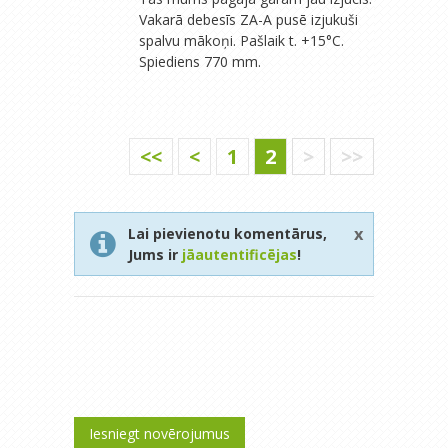
Vakarā debesīs ZA-A pusē izjukuši
spalvu mākoņi. Pašlaik t. +15°C.
Spiediens 770 mm.
<<
<
1
2
>
>>
x
Lai pievienotu komentārus,
Jums ir
jāautentificējas
!
Iesniegt novērojumus