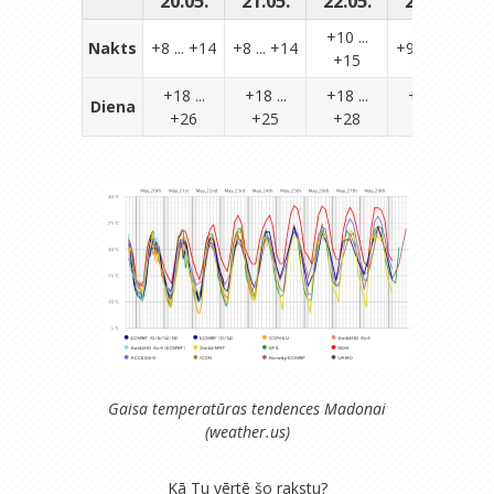
20.05.
21.05.
22.05.
23.05.
2
+10 ...
Nakts
+8 ... +14
+8 ... +14
+9 ... +16
+15
+18 ...
+18 ...
+18 ...
+18 ...
Diena
+26
+25
+28
+26
Gaisa temperatūras tendences Madonai
(weather.us)
Kā Tu vērtē šo rakstu?