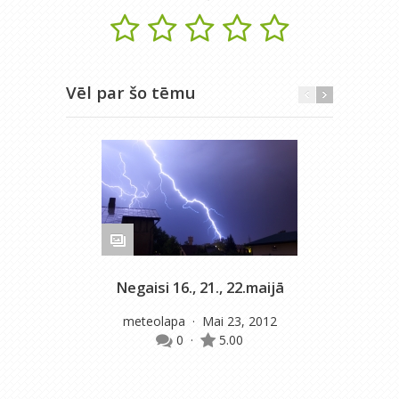
Vēl par šo tēmu
Negaisi 16., 21., 22.maijā
D
meteolapa
· Mai 23, 2012
0
·
5.00