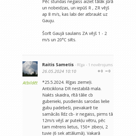
Pēc stundas negaiss aiziet tālāk jūrā
un nobeidzas, un iepūš R , ZR vējš
ap 8 m/s, kas labi der atbraukt uz
Gauju.
Šorīt Gaujā saulains ZA vējš 1 - 2
m/s un 20°C silts.
Raitis Sametis
- Rīga
- 1 novērojums
26.05.2024 10:10
0
0
*25.5.2024. Rīgas ziemeļi.
Atbildēt
Anticiklona DR nestabilā mala.
Nakts skaidra, rītā tālie cb
gubenieki, pusdienās sarodas lielie
gubu padebeši, pievakarē tie
samācās līdz cb- ir negaiss, pirms tā
12m/s vējš ar putekļu vētru, pēc
tam mērens lietus, 150+ zibeņi, 2
tuvie (6 sek attālumā). Vakarā