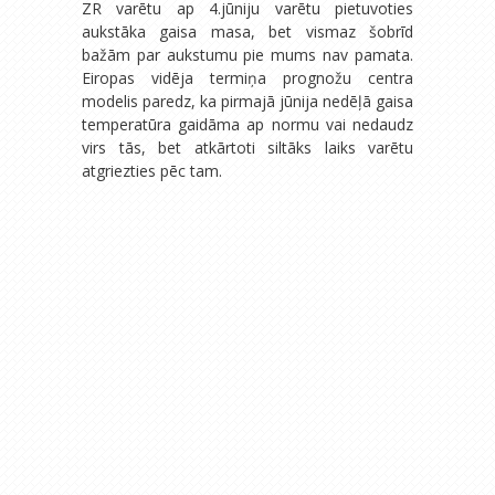
ZR varētu ap 4.jūniju varētu pietuvoties
aukstāka gaisa masa, bet vismaz šobrīd
bažām par aukstumu pie mums nav pamata.
Eiropas vidēja termiņa prognožu centra
modelis paredz, ka pirmajā jūnija nedēļā gaisa
temperatūra gaidāma ap normu vai nedaudz
virs tās, bet atkārtoti siltāks laiks varētu
atgriezties pēc tam.