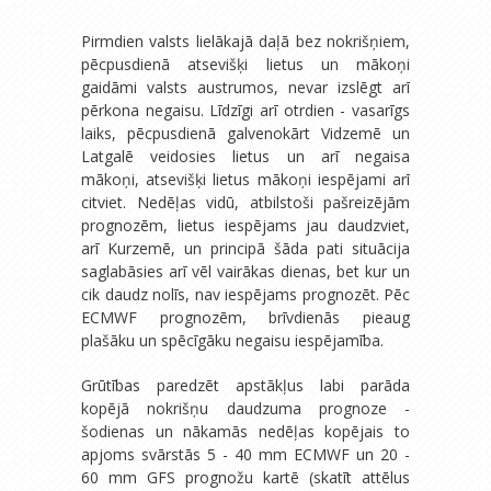
Pirmdien valsts lielākajā daļā bez nokrišņiem,
pēcpusdienā atsevišķi lietus un mākoņi
gaidāmi valsts austrumos, nevar izslēgt arī
pērkona negaisu. Līdzīgi arī otrdien - vasarīgs
laiks, pēcpusdienā galvenokārt Vidzemē un
Latgalē veidosies lietus un arī negaisa
mākoņi, atsevišķi lietus mākoņi iespējami arī
citviet. Nedēļas vidū, atbilstoši pašreizējām
prognozēm, lietus iespējams jau daudzviet,
arī Kurzemē, un principā šāda pati situācija
saglabāsies arī vēl vairākas dienas, bet kur un
cik daudz nolīs, nav iespējams prognozēt. Pēc
ECMWF prognozēm, brīvdienās pieaug
plašāku un spēcīgāku negaisu iespējamība.
Grūtības paredzēt apstākļus labi parāda
kopējā nokrišņu daudzuma prognoze -
šodienas un nākamās nedēļas kopējais to
apjoms svārstās 5 - 40 mm ECMWF un 20 -
60 mm GFS prognožu kartē (skatīt attēlus