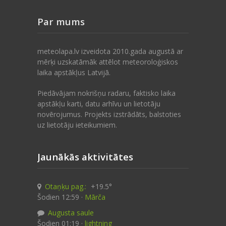
Par mums
meteolapa.lv izveidota 2010.gada augustā ar
mērķi uzskatāmāk attēlot meteoroloģiskos
laika apstākļus Latvijā.
Piedāvājam nokrišņu radaru, faktisko laika
apstākļu karti, datu arhīvu un lietotāju
novērojumus. Projekts izstrādāts, balstoties
uz lietotāju ieteikumiem.
Jaunākās aktivitātes
Otaņķu pag.:
+19.5°
Šodien 12:59 ·
Mārča
Augusta saule
Šodien 01:19 ·
lightning