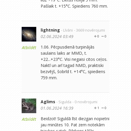
Pašlaik t. +15°C. Spiediens 760 mm.
lightning
- Līvāni
- 3669 novērojumi
02.06.2024 03:49
0
0
1.06. Pēcpusdienā turpinājās
Atbildēt
saulains laiks ar MMD, t.
+22...+23°C. Visi negaisi citos ceļos.
Naktī un arī tagad NMD, praktiski
bezvējš, šobrīd t. +14°C, spiediens
759 mm.
Aglims
- Sigulda
- 0 novērojumi
01.06.2024 16:39
1
0
Beidzot! Siguldā līst diezgan nopietni
Atbildēt
jau minūtes 10. Pat zem notekām
traukos satek. Pērkons tālās