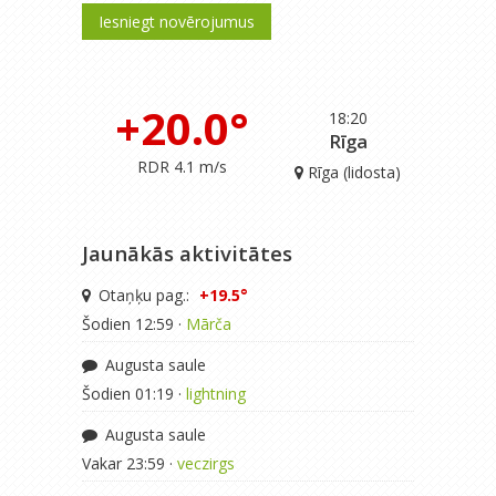
Iesniegt novērojumus
+20.0°
18:20
Rīga
RDR 4.1 m/s
Rīga (lidosta)
Jaunākās aktivitātes
Otaņķu pag.:
+19.5°
Šodien 12:59 ·
Mārča
Augusta saule
Šodien 01:19 ·
lightning
Augusta saule
Vakar 23:59 ·
veczirgs