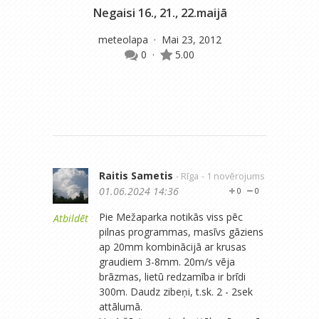
Negaisi 16., 21., 22.maijā
D
meteolapa
· Mai 23, 2012
0
·
5.00
Raitis Sametis
- Rīga
- 1 novērojums
01.06.2024 14:36
0
0
​​Pie Mežaparka notikās viss pēc
Atbildēt
pilnas programmas, masīvs gāziens
ap 20mm kombinācijā ar krusas
graudiem 3-8mm. 20m/s vēja
brāzmas, lietū redzamība ir brīdi
300m. Daudz zibeņi, t.sk. 2 - 2sek
attālumā.