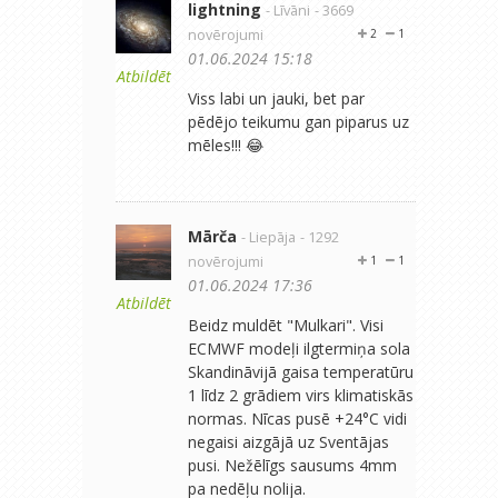
lightning
- Līvāni
- 3669
novērojumi
2
1
01.06.2024 15:18
Atbildēt
Viss labi un jauki, bet par
pēdējo teikumu gan piparus uz
mēles!!! 😂
Mārča
- Liepāja
- 1292
novērojumi
1
1
01.06.2024 17:36
Atbildēt
Beidz muldēt "Mulkari". Visi
ECMWF modeļi ilgtermiņa sola
Skandināvijā gaisa temperatūru
1 līdz 2 grādiem virs klimatiskās
normas. Nīcas pusē +24°C vidi
negaisi aizgājā uz Sventājas
pusi. Nežēlīgs sausums 4mm
pa nedēļu nolija.