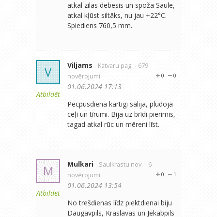
atkal zilas debesis un spoža Saule,
atkal kļūst siltāks, nu jau +22°C.
Spiediens 760,5 mm.
Viljams
- Katvaru pag.
- 679
V
novērojumi
0
0
01.06.2024 17:13
Atbildēt
Pēcpusdienā kārtīgi salija, pludoja
ceļi un tīrumi. Bija uz brīdi pierimis,
tagad atkal rūc un mēreni līst.
Mulkari
- Saulkrastu nov.
- 6
M
novērojumi
0
1
01.06.2024 13:54
Atbildēt
No trešdienas līdz piektdienai biju
Daugavpils, Kraslavas un Jēkabpils