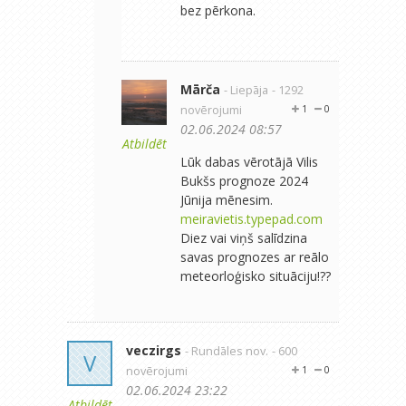
bez pērkona.
Mārča
- Liepāja
- 1292
novērojumi
1
0
02.06.2024 08:57
Atbildēt
Lūk dabas vērotājā Vilis
Bukšs prognoze 2024
Jūnija mēnesim.
meiravietis.typepad.com
Diez vai viņš salīdzina
savas prognozes ar reālo
meteorloģisko situāciju!??
veczirgs
- Rundāles nov.
- 600
V
novērojumi
1
0
02.06.2024 23:22
Atbildēt