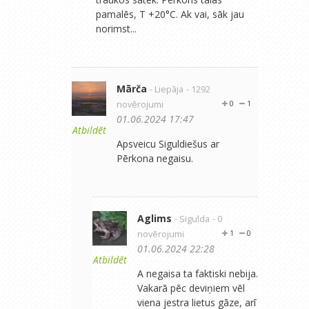
pamalēs, T +20°C. Ak vai, sāk jau
norimst...
Mārča
- Liepāja
- 1292
novērojumi
0
1
01.06.2024 17:47
Atbildēt
Apsveicu Siguldiešus ar
Pērkona negaisu.
Aglims
- Sigulda
- 0
novērojumi
1
0
01.06.2024 22:28
Atbildēt
A negaisa ta faktiski nebija.
Vakarā pēc deviņiem vēl
viena jestra lietus gāze, arī