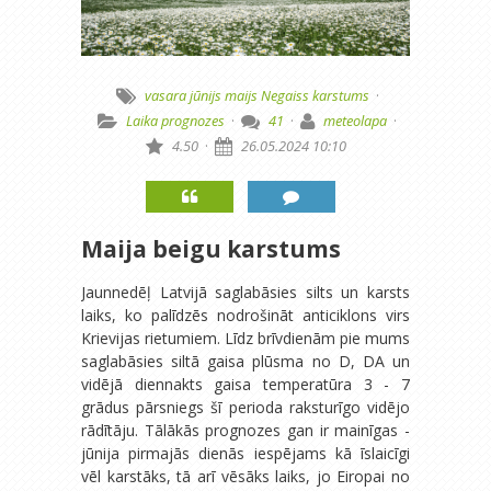
vasara
jūnijs
maijs
Negaiss
karstums
·
Laika prognozes
·
41
·
meteolapa
·
4.50
·
26.05.2024 10:10
Maija beigu karstums
Jaunnedēļ Latvijā saglabāsies silts un karsts
laiks, ko palīdzēs nodrošināt anticiklons virs
Krievijas rietumiem. Līdz brīvdienām pie mums
saglabāsies siltā gaisa plūsma no D, DA un
vidējā diennakts gaisa temperatūra 3 - 7
grādus pārsniegs šī perioda raksturīgo vidējo
rādītāju. Tālākās prognozes gan ir mainīgas -
jūnija pirmajās dienās iespējams kā īslaicīgi
vēl karstāks, tā arī vēsāks laiks, jo Eiropai no