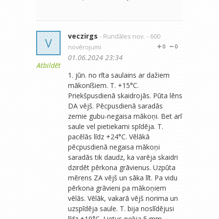
veczirgs
- Rundāles nov.
- 600
V
novērojumi
0
0
01.06.2024 23:34
Atbildēt
1. jūn. no rīta saulains ar dažiem
mākonīšiem. T. +15°C.
Priekšpusdienā skaidrojās. Pūta lēns
DA vējš. Pēcpusdienā saradās
zemie gubu-negaisa mākoņi. Bet arī
saule vel pietiekami spīdēja. T.
pacēlās līdz +24°C. Vēlākā
pēcpusdienā negaisa mākoņi
saradās tik daudz, ka varēja skaidri
dzirdēt pērkona grāvienus. Uzpūta
mērens ZA vējš un sāka līt. Pa vidu
pērkona grāvieni pa mākoņiem
vēlās. Vēlāk, vakarā vējš norima un
uzspīdēja saule. T. bija noslīdējusi
līdz +19°C. Lietus nolija 5 mm.