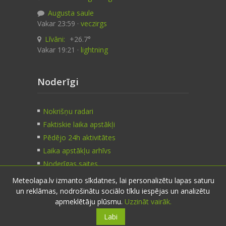
Augusta saule
Vakar 23:59 ·
veczirgs
Līvāni:
+26.7°
Vakar 19:21 ·
lightning
Noderīgi
Nokrišņu radari
Faktiskie laika apstākļi
Pēdējo 24h aktivitātes
Laika apstākļu arhīvs
Noderīgas saites
Meteolapa.lv izmanto sīkdatnes, lai personalizētu lapas saturu
un reklāmas, nodrošinātu sociālo tīklu iespējas un analizētu
Kontakti
apmeklētāju plūsmu.
Uzzināt vairāk.
Labi
Sazinies:
nosūti ziņu