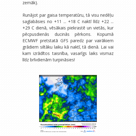
zemāk).
Runājot par gaisa temperatūru, tā visu nedēļu
saglabāsies no +11 ... +18 C naktī līdz +22 ...
+29 C dienā, vēsākais piekrastē un vietās, kur
pēcpusdienās ducinās pērkons. Kopumā
ECMWF pretstatā GFS paredz par vairākiem
grādiem siltāku laiku kā naktī, tā dienā. Lai vai
kam izrādītos taisnība, vasarīgs laiks vismaz
līdz brīvdienām turpināsies!