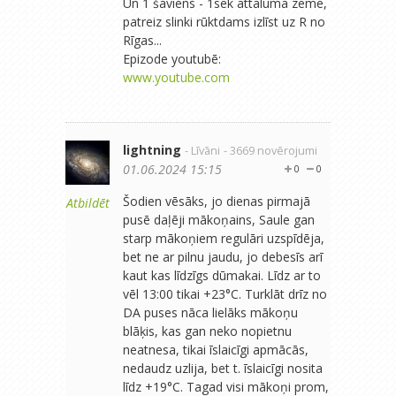
​​Un 1 šāviens - 1sek attālumā zemē,
patreiz slinki rūktdams izlīst uz R no
Rīgas...
Epizode youtubē:
www.youtube.com
lightning
- Līvāni
- 3669 novērojumi
01.06.2024 15:15
0
0
Šodien vēsāks, jo dienas pirmajā
Atbildēt
pusē daļēji mākoņains, Saule gan
starp mākoņiem regulāri uzspīdēja,
bet ne ar pilnu jaudu, jo debesīs arī
kaut kas līdzīgs dūmakai. Līdz ar to
vēl 13:00 tikai +23°C. Turklāt drīz no
DA puses nāca lielāks mākoņu
blāķis, kas gan neko nopietnu
neatnesa, tikai īslaicīgi apmācās,
nedaudz uzlija, bet t. īslaicīgi nosita
līdz +19°C. Tagad visi mākoņi prom,