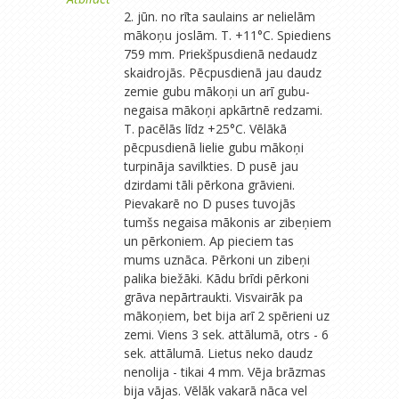
2. jūn. no rīta saulains ar nelielām
mākoņu joslām. T. +11°C. Spiediens
759 mm. Priekšpusdienā nedaudz
skaidrojās. Pēcpusdienā jau daudz
zemie gubu mākoņi un arī gubu-
negaisa mākoņi apkārtnē redzami.
T. pacēlās līdz +25°C. Vēlākā
pēcpusdienā lielie gubu mākoņi
turpināja savilkties. D pusē jau
dzirdami tāli pērkona grāvieni.
Pievakarē no D puses tuvojās
tumšs negaisa mākonis ar zibeņiem
un pērkoniem. Ap pieciem tas
mums uznāca. Pērkoni un zibeņi
palika biežāki. Kādu brīdi pērkoni
grāva nepārtraukti. Visvairāk pa
mākoņiem, bet bija arī 2 spērieni uz
zemi. Viens 3 sek. attālumā, otrs - 6
sek. attālumā. Lietus neko daudz
nenolija - tikai 4 mm. Vēja brāzmas
bija vājas. Vēlāk vakarā nāca vel