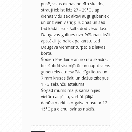
pusē, visas dienas no rīta skaidrs,
strauji iebilst līdz 27 - 29°C , ap
dienas vidu sāk aktīvi augt gubenieki
un drīz vien visriņķī rūcinās un šad
tad kādā lietus šalts dod vēsu dušu.
Daugavas gultnes uzmērīšanai ideāli
apstākļi, ja paliek pa karstu tad
Daugava vienmēr turpat aiz laivas
borta.
Šodien Priedainē arī no rīta skaidrs,
bet šobrīd visriņķī rūc un nupat viens
gubenieks atnesa īslaicīgu lietus un
7 mm krusas šalti un dažus zibeņus
1 - 3 sekunžu attālumā.
Šogad mums maijs samainījies
vietām ar jūliju, varbūt jūlijā
dabūsim arktisko gaisa masu ar 12
15°C pa dienu, salnas naktīs.