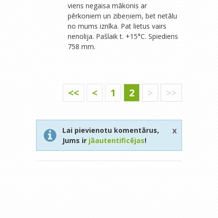
viens negaisa mākonis ar
pērkoniem un zibeņiem, bet netālu
no mums iznīka. Pat lietus vairs
nenolija. Pašlaik t. +15°C. Spiediens
758 mm.
<<
<
1
2
>
>>
x
Lai pievienotu komentārus,
Jums ir
jāautentificējas
!