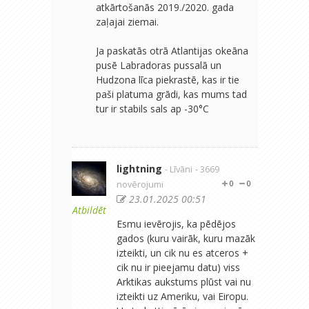
atkārtošanās 2019./2020. gada
zaļajai ziemai.
Ja paskatās otrā Atlantijas okeāna
pusē Labradoras pussalā un
Hudzona līca piekrastē, kas ir tie
paši platuma grādi, kas mums tad
tur ir stabils sals ap -30°C
lightning
- Līvāni
- 3669
novērojumi
0
0
23.01.2025 00:51
Atbildēt
Esmu ievērojis, ka pēdējos
gados (kuru vairāk, kuru mazāk
izteikti, un cik nu es atceros +
cik nu ir pieejamu datu) viss
Arktikas aukstums plūst vai nu
izteikti uz Ameriku, vai Eiropu.