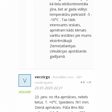
kā liela iekškontinentāla
jūra, bet ar gada vidējo
temperatūru piekrastē -5 -
-10°C . Tas tāds
interesants ieskats,
apmēram kāds klimats
varētu iestāties pie mums
ekstrēmākajā
Ziemeļatlantijas
cirkulācijas apstāšanās
gadījumā.
veczirgs
- Rundāles nov.
- 601
V
novērojums
0
0
23.01.2025 22:21
Atbildēt
23. janv. no rīta apmācies, neliels
lietus. T. +0°C. Spiediens 761 mm.
Dienā apmācies. Pūta lēns līdz