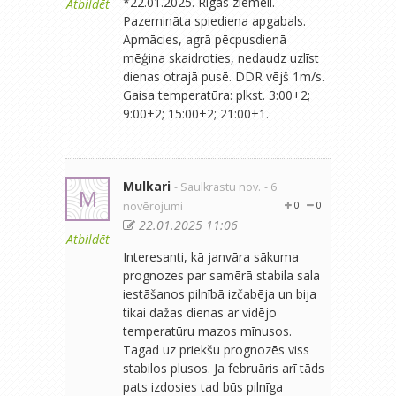
*22.01.2025. Rīgas ziemeli.
Atbildēt
Pazemināta spiediena apgabals.
Apmācies, agrā pēcpusdienā
mēģina skaidroties, nedaudz uzlīst
dienas otrajā pusē. DDR vējš 1m/s.
Gaisa temperatūra: plkst. 3:00+2;
9:00+2; 15:00+2; 21:00+1.
Mulkari
- Saulkrastu nov.
- 6
M
novērojumi
0
0
22.01.2025 11:06
Atbildēt
Interesanti, kā janvāra sākuma
prognozes par samērā stabila sala
iestāšanos pilnībā izčabēja un bija
tikai dažas dienas ar vidējo
temperatūru mazos mīnusos.
Tagad uz priekšu prognozēs viss
stabilos plusos. Ja februāris arī tāds
pats izdosies tad būs pilnīga