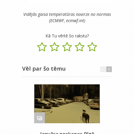
Vidējās gaisa temperatūras novirze no normas
(ECMWF, ecmwf.int)
Kā Tu vērtē šo rakstu?
Vēl par šo tēmu
Janvāra noskaņas Rīgā