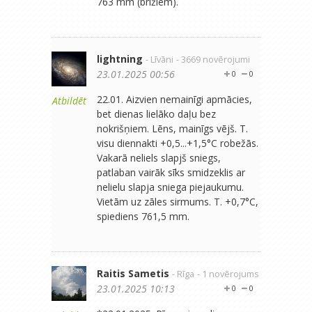
763 mm (brīžiem).
lightning
- Līvāni
- 3669 novērojumi
23.01.2025 00:56
0
0
22.01. Aizvien nemainīgi apmācies,
Atbildēt
bet dienas lielāko daļu bez
nokrišņiem. Lēns, mainīgs vējš. T.
visu diennakti +0,5...+1,5°C robežās.
Vakarā neliels slapjš sniegs,
patlaban vairāk sīks smidzeklis ar
nelielu slapja sniega piejaukumu.
Vietām uz zāles sirmums. T. +0,7°C,
spiediens 761,5 mm.
Raitis Sametis
- Rīga
- 1 novērojums
23.01.2025 10:13
0
0