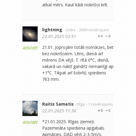
atkal mitrs. Kaut kādi nokrišņi krīt.
lightning
- Līvāni
- 3669 novērojumi
22.01.2025 03:51
0
0
21.01. Joprojām totāli nomācies, bet
Atbildēt
bez nokrišņiem. Lēns, dienā arī
mērens DA vējš. T. rītā 0°C, dienā,
vakarā un naktī gandrīz nemainīgi ap
+1°C. Tikpat arī šobrīd, spiediens
763 mm.
Raitis Sametis
- Rīga
- 1 novērojums
22.01.2025 11:36
0
0
*21.01.2025. Rīgas ziemeļi.
Atbildēt
Pazemināta spiediena apgabals.
Apmācies. DAD vējš 2-3-5m/s.