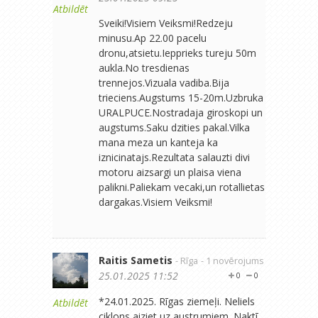
Atbildēt
Sveiki!Visiem Veiksmi!Redzeju
minusu.Ap 22.00 pacelu
dronu,atsietu.Iepprieks tureju 50m
aukla.No tresdienas
trennejos.Vizuala vadiba.Bija
trieciens.Augstums 15-20m.Uzbruka
URALPUCE.Nostradaja giroskopi un
augstums.Saku dzities pakal.Vilka
mana meza un kanteja ka
iznicinatajs.Rezultata salauzti divi
motoru aizsargi un plaisa viena
palikni.Paliekam vecaki,un rotallietas
dargakas.Visiem Veiksmi!
Raitis Sametis
- Rīga
- 1 novērojums
25.01.2025 11:52
0
0
*24.01.2025. Rīgas ziemeļi. Neliels
Atbildēt
ciklons aiziet uz austrumiem. Naktī