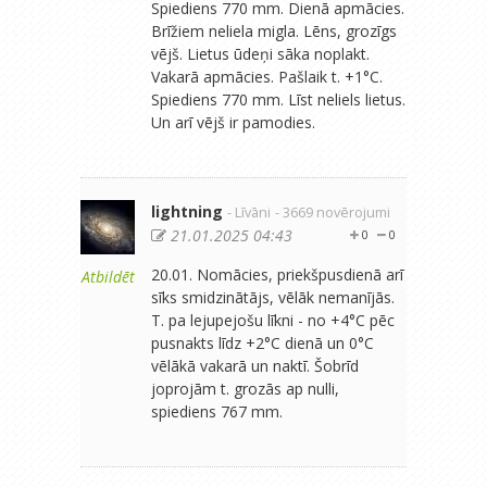
Spiediens 770 mm. Dienā apmācies.
Brīžiem neliela migla. Lēns, grozīgs
vējš. Lietus ūdeņi sāka noplakt.
Vakarā apmācies. Pašlaik t. +1°C.
Spiediens 770 mm. Līst neliels lietus.
Un arī vējš ir pamodies.
lightning
- Līvāni
- 3669 novērojumi
21.01.2025 04:43
0
0
20.01. Nomācies, priekšpusdienā arī
Atbildēt
sīks smidzinātājs, vēlāk nemanījās.
T. pa lejupejošu līkni - no +4°C pēc
pusnakts līdz +2°C dienā un 0°C
vēlākā vakarā un naktī. Šobrīd
joprojām t. grozās ap nulli,
spiediens 767 mm.