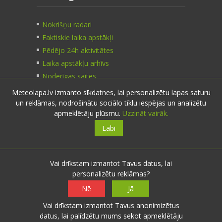
Nokrišņu radari
Faktiskie laika apstākļi
Pēdējo 24h aktivitātes
Laika apstākļu arhīvs
Noderīgas saites
Meteolapa.lv izmanto sīkdatnes, lai personalizētu lapas saturu
un reklāmas, nodrošinātu sociālo tīklu iespējas un analizētu
Kontakti
apmeklētāju plūsmu.
Uzzināt vairāk.
Labi
Sazinies:
nosūti ziņu
E-pasts:
info@meteolapa.lv
Vai drīkstam izmantot Tavus datus, lai
personalizētu reklāmas?
Seko mums
Nē
Jā
Vai drīkstam izmantot Tavus anonimizētus
datus, lai palīdzētu mums sekot apmeklētāju