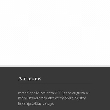
Par mums
meteolapa.lv izveidota 2010.gada augustā ar
mērķi uzskatāmāk attēlot meteoroloģiskos
laika apstākļus Latvijā.