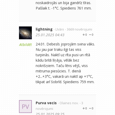
noskaidrojās un bija gandrīz tīras.
Pašlaik t. -1°C. Spiediens 761 mm.
lightning
- Līvāni
- 3669 novērojumi
25.01.2025 04:43
0
0
24.01. Debesīs joprojām svina vāks.
Atbildēt
Nu jau par traku ilgi tas viss
turpinās. Naktī uz rīta pusi un rītā
kādu brīdi līņāja, vēlāk bez
nokrišņiem. Taču lēns vējš, viss
mitruma piesūcies. T. dienā
+2...+3°C, vakarā un naktī ap +1°C,
tikpat arī šobrīd. Spiediens 759 mm.
Purva vecis
- Olaines nov.
- 3
PV
novērojumi
0
0
25.01.2025 09:25