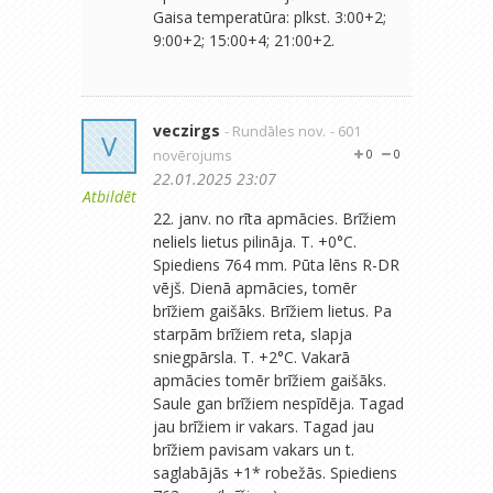
Gaisa temperatūra: plkst. 3:00+2;
9:00+2; 15:00+4; 21:00+2.
veczirgs
- Rundāles nov.
- 601
V
novērojums
0
0
22.01.2025 23:07
Atbildēt
22. janv. no rīta apmācies. Brīžiem
neliels lietus pilināja. T. +0°C.
Spiediens 764 mm. Pūta lēns R-DR
vējš. Dienā apmācies, tomēr
brīžiem gaišāks. Brīžiem lietus. Pa
starpām brīžiem reta, slapja
sniegpārsla. T. +2°C. Vakarā
apmācies tomēr brīžiem gaišāks.
Saule gan brīžiem nespīdēja. Tagad
jau brīžiem ir vakars. Tagad jau
brīžiem pavisam vakars un t.
saglabājās +1* robežās. Spiediens