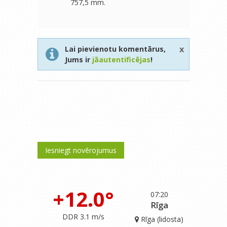
757,5 mm.
x
Lai pievienotu komentārus,
Jums ir
jāautentificējas
!
Iesniegt novērojumus
+12.0°
07:20
Rīga
DDR 3.1 m/s
Rīga (lidosta)