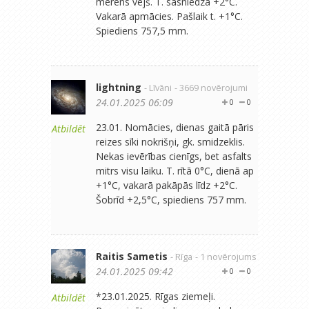
mērens vējš. T. sasniedza +2°C.
Vakarā apmācies. Pašlaik t. +1°C.
Spiediens 757,5 mm.
lightning
- Līvāni
- 3669 novērojumi
24.01.2025 06:09
0
0
23.01. Nomācies, dienas gaitā pāris
Atbildēt
reizes sīki nokrišņi, gk. smidzeklis.
Nekas ievērības cienīgs, bet asfalts
mitrs visu laiku. T. rītā 0°C, dienā ap
+1°C, vakarā pakāpās līdz +2°C.
Šobrīd +2,5°C, spiediens 757 mm.
Raitis Sametis
- Rīga
- 1 novērojums
24.01.2025 09:42
0
0
*23.01.2025. Rīgas ziemeļi.
Atbildēt