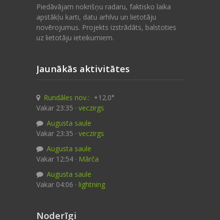
Piedāvājam nokrišņu radaru, faktisko laika
apstākļu karti, datu arhīvu un lietotāju
novērojumus. Projekts izstrādāts, balstoties
uz lietotāju ieteikumiem.
Jaunākās aktivitātes
Rundāles nov.:
+12.0°
Vakar 23:35 ·
veczirgs
Augusta saule
Vakar 23:35 ·
veczirgs
Augusta saule
Vakar 12:54 ·
Mārča
Augusta saule
Vakar 04:06 ·
lightning
Noderīgi