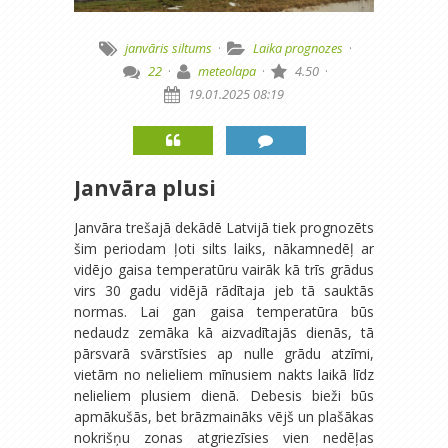
janvāris
siltums
·
Laika prognozes
·
22
·
meteolapa
·
4.50
·
19.01.2025 08:19
Janvāra plusi
Janvāra trešajā dekādē Latvijā tiek prognozēts
šim periodam ļoti silts laiks, nākamnedēļ ar
vidējo gaisa temperatūru vairāk kā trīs grādus
virs 30 gadu vidējā rādītaja jeb tā sauktās
normas. Lai gan gaisa temperatūra būs
nedaudz zemāka kā aizvadītajās dienās, tā
pārsvarā svārstīsies ap nulle grādu atzīmi,
vietām no nelieliem mīnusiem nakts laikā līdz
nelieliem plusiem dienā. Debesis bieži būs
apmākušās, bet brāzmaināks vējš un plašākas
nokrišņu zonas atgriezīsies vien nedēļas