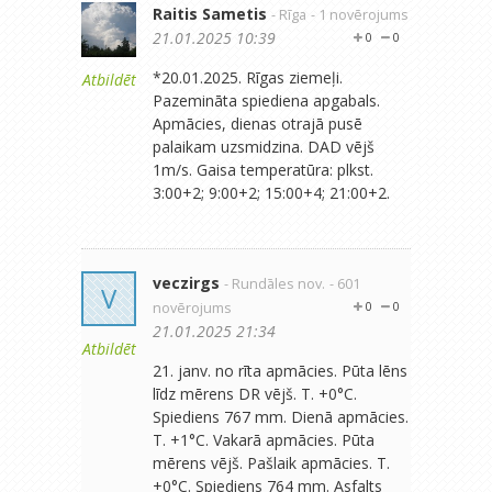
Raitis Sametis
- Rīga
- 1 novērojums
21.01.2025 10:39
0
0
*20.01.2025. Rīgas ziemeļi.
Atbildēt
Pazemināta spiediena apgabals.
Apmācies, dienas otrajā pusē
palaikam uzsmidzina. DAD vējš
1m/s. Gaisa temperatūra: plkst.
3:00+2; 9:00+2; 15:00+4; 21:00+2.
veczirgs
- Rundāles nov.
- 601
V
novērojums
0
0
21.01.2025 21:34
Atbildēt
21. janv. no rīta apmācies. Pūta lēns
līdz mērens DR vējš. T. +0°C.
Spiediens 767 mm. Dienā apmācies.
T. +1°C. Vakarā apmācies. Pūta
mērens vējš. Pašlaik apmācies. T.
+0°C. Spiediens 764 mm. Asfalts