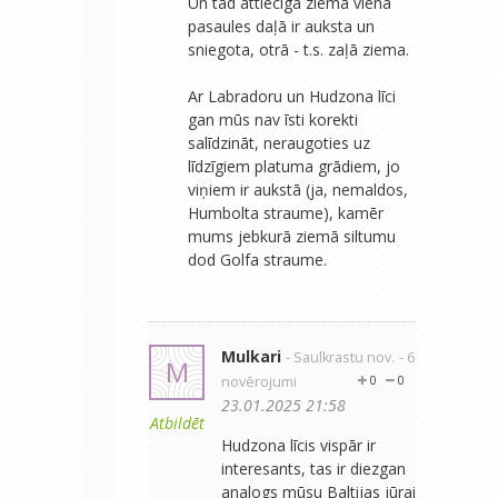
Un tad attiecīgā ziema vienā
pasaules daļā ir auksta un
sniegota, otrā - t.s. zaļā ziema.
Ar Labradoru un Hudzona līci
gan mūs nav īsti korekti
salīdzināt, neraugoties uz
līdzīgiem platuma grādiem, jo
viņiem ir aukstā (ja, nemaldos,
Humbolta straume), kamēr
mums jebkurā ziemā siltumu
dod Golfa straume.
Mulkari
- Saulkrastu nov.
- 6
M
novērojumi
0
0
23.01.2025 21:58
Atbildēt
Hudzona līcis vispār ir
interesants, tas ir diezgan
analogs mūsu Baltijas jūrai