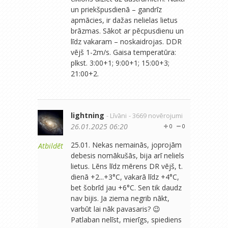
un priekšpusdienā – gandrīz
apmācies, ir dažas nelielas lietus
brāzmas. Sākot ar pēcpusdienu un
līdz vakaram – noskaidrojas. DDR
vējš 1-2m/s. Gaisa temperatūra:
plkst. 3:00+1; 9:00+1; 15:00+3;
21:00+2.
lightning
- Līvāni
- 3669 novērojumi
26.01.2025 06:20
0
0
25.01. Nekas nemainās, joprojām
Atbildēt
debesis nomākušās, bija arī neliels
lietus. Lēns līdz mērens DR vējš, t.
dienā +2...+3°C, vakarā līdz +4°C,
bet šobrīd jau +6°C. Sen tik daudz
nav bijis. Ja ziema negrib nākt,
varbūt lai nāk pavasaris? 😉
Patlaban nelīst, mierīgs, spiediens