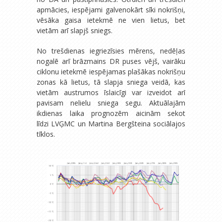
apmācies, iespējami galvenokārt sīki nokrišņi,
vēsāka gaisa ietekmē ne vien lietus, bet
vietām arī slapjš sniegs.
No trešdienas iegriezīsies mērens, nedēļas
nogalē arī brāzmains DR puses vējš, vairāku
ciklonu ietekmē iespējamas plašākas nokrišņu
zonas kā lietus, tā slapja sniega veidā, kas
vietām austrumos īslaicīgi var izveidot arī
pavisam nelielu sniega segu. Aktuālajām
ikdienas laika prognozēm aicinām sekot
līdzi LVĢMC un Martina Bergšteina sociālajos
tīklos.