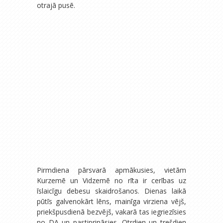
otrajā pusē.
Pirmdiena pārsvarā apmākusies, vietām
Kurzemē un Vidzemē no rīta ir cerības uz
īslaicīgu debesu skaidrošanos. Dienas laikā
pūtīs galvenokārt lēns, mainīga virziena vējš,
priekšpusdienā bezvējš, vakarā tas iegriezīsies
no DA un pastiprināsies. Otrdien un trešdien