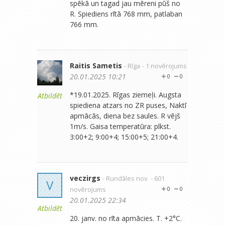
spēkā un tagad jau mēreni pūš no
R. Spiediens rītā 768 mm, patlaban
766 mm.
Raitis Sametis
- Rīga
- 1 novērojums
20.01.2025 10:21
0
0
*19.01.2025. Rīgas ziemeļi. Augsta
Atbildēt
spiediena atzars no ZR puses, Naktī
apmācās, diena bez saules. R vējš
1m/s. Gaisa temperatūra: plkst.
3:00+2; 9:00+4; 15:00+5; 21:00+4.
veczirgs
- Rundāles nov.
- 601
V
novērojums
0
0
20.01.2025 22:34
Atbildēt
20. janv. no rīta apmācies. T. +2°C.