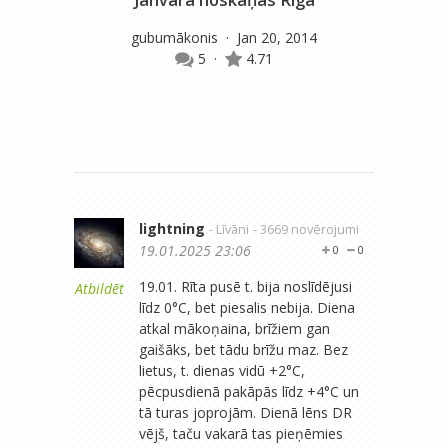
gubumākonis
· Jan 20, 2014
5
·
4.71
m
lightning
- Līvāni
- 3669 novērojumi
19.01.2025 23:06
0
0
19.01. Rīta pusē t. bija noslīdējusi
Atbildēt
līdz 0°C, bet piesalis nebija. Diena
atkal mākoņaina, brīžiem gan
gaišāks, bet tādu brīžu maz. Bez
lietus, t. dienas vidū +2°C,
pēcpusdienā pakāpās līdz +4°C un
tā turas joprojām. Dienā lēns DR
vējš, taču vakarā tas pieņēmies