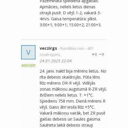
Pazemināta spiediena apgabals.
Apmācies, neliels lietus dienas
otrajā pusē. D vējš 1-2, vakarā 3-
4m/s. Gaisa temperatūra: plkst.
3:00+1; 9:00+1; 15:00+2; 21:00+3.
veczirgs
- Rundāles nov.
- 601
V
novērojums
0
0
24.01.2025 22:04
Atbildēt
24. janv. naktī bija mērens lietus. No
rīta debesis skaidrojās. Pūta lēns
līdz mērens DR-R vējš. Vidējās
zonas mākoņu augstumā R-ZR vējš.
Brīžiem neliels lietus. T. +1°C.
Spiediens 758 mm. Dienā mērens R
vējš. Gaiss ātri iesila līdz +5°C.
Vakarā mākoņu vairāk, bet ZR pusē
gaišas debesis un Saules gaisma.
Saulrieta laikā debesis strauji