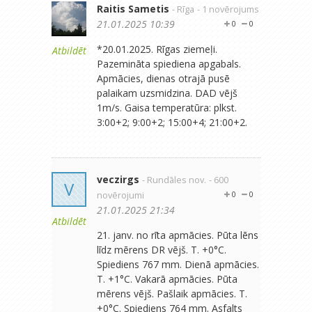
Raitis Sametis
- Rīga
- 1 novērojums
21.01.2025 10:39
0
0
*20.01.2025. Rīgas ziemeļi.
Atbildēt
Pazemināta spiediena apgabals.
Apmācies, dienas otrajā pusē
palaikam uzsmidzina. DAD vējš
1m/s. Gaisa temperatūra: plkst.
3:00+2; 9:00+2; 15:00+4; 21:00+2.
veczirgs
- Rundāles nov.
- 600
V
novērojumi
0
0
21.01.2025 21:34
Atbildēt
21. janv. no rīta apmācies. Pūta lēns
līdz mērens DR vējš. T. +0°C.
Spiediens 767 mm. Dienā apmācies.
T. +1°C. Vakarā apmācies. Pūta
mērens vējš. Pašlaik apmācies. T.
+0°C. Spiediens 764 mm. Asfalts