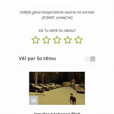
Vidējās gaisa temperatūras novirze no normas
(ECMWF, ecmwf.int)
Kā Tu vērtē šo rakstu?
Vēl par šo tēmu
Janvāra noskaņas Rīgā