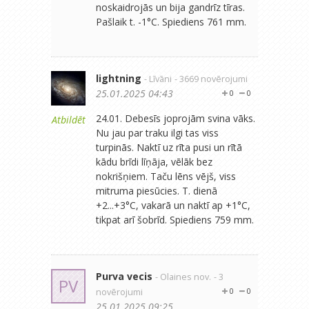
noskaidrojās un bija gandrīz tīras.
Pašlaik t. -1°C. Spiediens 761 mm.
lightning
- Līvāni
- 3669 novērojumi
25.01.2025 04:43
0
0
24.01. Debesīs joprojām svina vāks.
Atbildēt
Nu jau par traku ilgi tas viss
turpinās. Naktī uz rīta pusi un rītā
kādu brīdi līņāja, vēlāk bez
nokrišņiem. Taču lēns vējš, viss
mitruma piesūcies. T. dienā
+2...+3°C, vakarā un naktī ap +1°C,
tikpat arī šobrīd. Spiediens 759 mm.
Purva vecis
- Olaines nov.
- 3
PV
novērojumi
0
0
25.01.2025 09:25