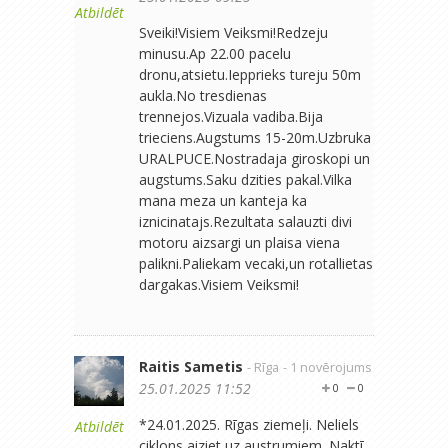
Atbildēt
Sveiki!Visiem Veiksmi!Redzeju
minusu.Ap 22.00 pacelu
dronu,atsietu.Iepprieks tureju 50m
aukla.No tresdienas
trennejos.Vizuala vadiba.Bija
trieciens.Augstums 15-20m.Uzbruka
URALPUCE.Nostradaja giroskopi un
augstums.Saku dzities pakal.Vilka
mana meza un kanteja ka
iznicinatajs.Rezultata salauzti divi
motoru aizsargi un plaisa viena
palikni.Paliekam vecaki,un rotallietas
dargakas.Visiem Veiksmi!
Raitis Sametis
- Rīga
- 1 novērojums
25.01.2025 11:52
0
0
*24.01.2025. Rīgas ziemeļi. Neliels
Atbildēt
ciklons aiziet uz austrumiem. Naktī