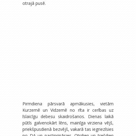
otrajā pusē.
Pirmdiena pārsvarā apmākusies, vietām
Kurzemē un Vidzemē no rīta ir cerības uz
īslaicīgu debesu skaidrošanos. Dienas laikā
pūtīs galvenokārt lēns, mainīga virziena vējš,
priekšpusdienā bezvējš, vakarā tas iegriezīsies
no DA un pastiprināsies. Otrdien un trešdien