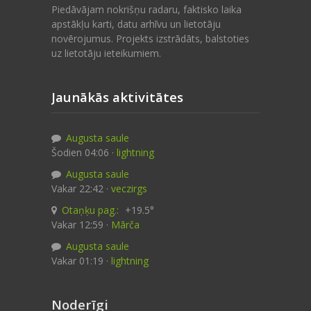
Piedāvājam nokrišņu radaru, faktisko laika
apstākļu karti, datu arhīvu un lietotāju
novērojumus. Projekts izstrādāts, balstoties
uz lietotāju ieteikumiem.
Jaunākās aktivitātes
Augusta saule
Šodien 04:06 ·
lightning
Augusta saule
Vakar 22:42 ·
veczirgs
Otaņķu pag.:
+19.5°
Vakar 12:59 ·
Mārča
Augusta saule
Vakar 01:19 ·
lightning
Noderīgi