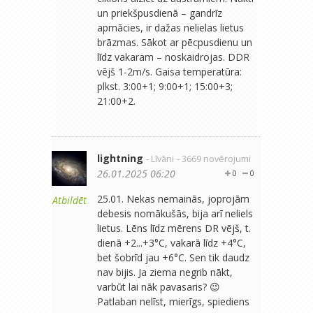
un priekšpusdienā – gandrīz
apmācies, ir dažas nelielas lietus
brāzmas. Sākot ar pēcpusdienu un
līdz vakaram – noskaidrojas. DDR
vējš 1-2m/s. Gaisa temperatūra:
plkst. 3:00+1; 9:00+1; 15:00+3;
21:00+2.
lightning
- Līvāni
- 3669 novērojumi
26.01.2025 06:20
0
0
25.01. Nekas nemainās, joprojām
Atbildēt
debesis nomākušās, bija arī neliels
lietus. Lēns līdz mērens DR vējš, t.
dienā +2...+3°C, vakarā līdz +4°C,
bet šobrīd jau +6°C. Sen tik daudz
nav bijis. Ja ziema negrib nākt,
varbūt lai nāk pavasaris? 😉
Patlaban nelīst, mierīgs, spiediens