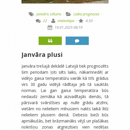
janvāris
siltums
·
Laika prognozes
·
22
·
meteolapa
·
4.50
·
19.01.2025 08:19
Janvāra plusi
Janvāra trešajā dekādē Latvijā tiek prognozēts
šim periodam ļoti silts laiks, nākamnedēļ ar
vidējo gaisa temperatūru vairāk kā trīs grādus
virs 30 gadu vidējā rādītaja jeb tā sauktās
normas. Lai gan gaisa temperatūra būs
nedaudz zemāka kā aizvadītajās dienās, tā
pārsvarā svārstīsies ap nulle grādu atzīmi,
vietām no nelieliem mīnusiem nakts laikā līdz
nelieliem plusiem dienā. Debesis bieži būs
apmākušās, bet brāzmaināks vējš un plašākas
nokrišņu zonas atgriezīsies vien nedēļas