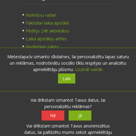
Nokrišņu radari
Faktiskie laika apstākļi
Pēdējo 24h aktivitātes
Laika apstākļu arhīvs
Noderīgas saites
Meteolapa.lv izmanto sīkdatnes, lai personalizētu lapas saturu
un reklāmas, nodrošinātu sociālo tīklu iespējas un analizētu
Kontakti
apmeklētāju plūsmu.
Uzzināt vairāk.
Labi
Sazinies:
nosūti ziņu
E-pasts:
info@meteolapa.lv
Vai drīkstam izmantot Tavus datus, lai
personalizētu reklāmas?
Seko mums
Nē
Jā
Vai drīkstam izmantot Tavus anonimizētus
datus, lai palīdzētu mums sekot apmeklētāju