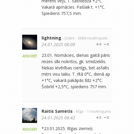
mērens vējš. T. sasniedza +2°C.
Vakarā apmācies. Pašlaik t. +1°C.
Spiediens 757,5 mm.
lightning
- Līvāni
- 3669 novērojumi
24.01.2025 06:09
0
0
23.01. Nomācies, dienas gaitā pāris
Atbildēt
reizes sīki nokrišņi, gk. smidzeklis.
Nekas ievērības cienīgs, bet asfalts
mitrs visu laiku. T. rītā 0°C, dienā ap
+1°C, vakarā pakāpās līdz +2°C.
Šobrīd +2,5°C, spiediens 757 mm.
Raitis Sametis
- Rīga
- 1 novērojums
24.01.2025 09:42
0
0
*23.01.2025. Rīgas ziemeļi.
Atbildēt