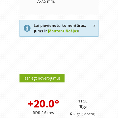
757,5 mm.
x
Lai pievienotu komentārus,
Jums ir
jāautentificējas
!
Iesniegt novērojumus
+20.0°
11:50
Rīga
RDR 2.6 m/s
Rīga (lidosta)