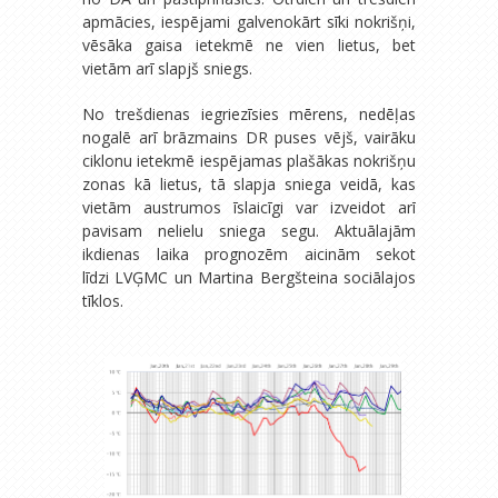
apmācies, iespējami galvenokārt sīki nokrišņi,
vēsāka gaisa ietekmē ne vien lietus, bet
vietām arī slapjš sniegs.
No trešdienas iegriezīsies mērens, nedēļas
nogalē arī brāzmains DR puses vējš, vairāku
ciklonu ietekmē iespējamas plašākas nokrišņu
zonas kā lietus, tā slapja sniega veidā, kas
vietām austrumos īslaicīgi var izveidot arī
pavisam nelielu sniega segu. Aktuālajām
ikdienas laika prognozēm aicinām sekot
līdzi LVĢMC un Martina Bergšteina sociālajos
tīklos.