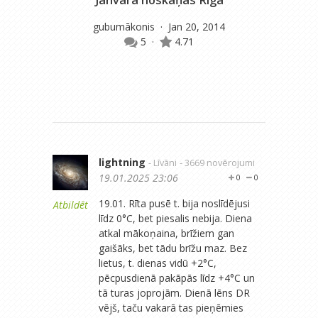
gubumākonis
· Jan 20, 2014
5
·
4.71
m
lightning
- Līvāni
- 3669 novērojumi
19.01.2025 23:06
0
0
19.01. Rīta pusē t. bija noslīdējusi
Atbildēt
līdz 0°C, bet piesalis nebija. Diena
atkal mākoņaina, brīžiem gan
gaišāks, bet tādu brīžu maz. Bez
lietus, t. dienas vidū +2°C,
pēcpusdienā pakāpās līdz +4°C un
tā turas joprojām. Dienā lēns DR
vējš, taču vakarā tas pieņēmies