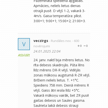
Pazemināta spiediena apgabals.
Apmācies, neliels lietus dienas
otrajā pusē. D vējš 1-2, vakarā 3-
4m/s. Gaisa temperatūra: plkst.
3:00+1; 9:00+1; 15:00+2; 21:00+3.
veczirgs
- Rundāles nov.
- 600
V
novērojumi
0
0
24.01.2025 22:04
Atbildēt
24. janv. naktī bija mērens lietus. No
rīta debesis skaidrojās. Pūta lēns
līdz mērens DR-R vējš. Vidējās
zonas mākoņu augstumā R-ZR vējš.
Brīžiem neliels lietus. T. +1°C.
Spiediens 758 mm. Dienā mērens R
vējš. Gaiss ātri iesila līdz +5°C.
Vakarā mākoņu vairāk, bet ZR pusē
gaišas debesis un Saules gaisma.
Saulrieta laikā debesis strauji