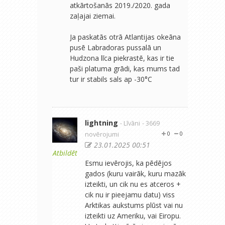
atkārtošanās 2019./2020. gada
zaļajai ziemai.
Ja paskatās otrā Atlantijas okeāna
pusē Labradoras pussalā un
Hudzona līca piekrastē, kas ir tie
paši platuma grādi, kas mums tad
tur ir stabils sals ap -30°C
lightning
- Līvāni
- 3669
novērojumi
0
0
23.01.2025 00:51
Atbildēt
Esmu ievērojis, ka pēdējos
gados (kuru vairāk, kuru mazāk
izteikti, un cik nu es atceros +
cik nu ir pieejamu datu) viss
Arktikas aukstums plūst vai nu
izteikti uz Ameriku, vai Eiropu.