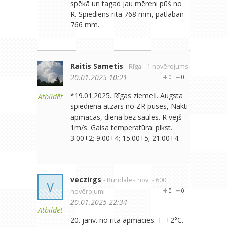
spēkā un tagad jau mēreni pūš no
R. Spiediens rītā 768 mm, patlaban
766 mm.
Raitis Sametis
- Rīga
- 1 novērojums
20.01.2025 10:21
0
0
*19.01.2025. Rīgas ziemeļi. Augsta
Atbildēt
spiediena atzars no ZR puses, Naktī
apmācās, diena bez saules. R vējš
1m/s. Gaisa temperatūra: plkst.
3:00+2; 9:00+4; 15:00+5; 21:00+4.
veczirgs
- Rundāles nov.
- 600
V
novērojumi
0
0
20.01.2025 22:34
Atbildēt
20. janv. no rīta apmācies. T. +2°C.