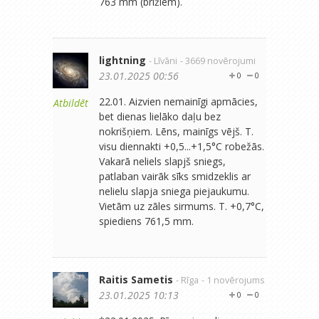
763 mm (brīžiem).
lightning
- Līvāni
- 3669 novērojumi
23.01.2025 00:56
0
0
22.01. Aizvien nemainīgi apmācies,
Atbildēt
bet dienas lielāko daļu bez
nokrišņiem. Lēns, mainīgs vējš. T.
visu diennakti +0,5...+1,5°C robežās.
Vakarā neliels slapjš sniegs,
patlaban vairāk sīks smidzeklis ar
nelielu slapja sniega piejaukumu.
Vietām uz zāles sirmums. T. +0,7°C,
spiediens 761,5 mm.
Raitis Sametis
- Rīga
- 1 novērojums
23.01.2025 10:13
0
0