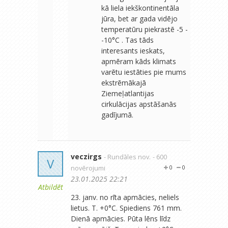
kā liela iekškontinentāla
jūra, bet ar gada vidējo
temperatūru piekrastē -5 -
-10°C . Tas tāds
interesants ieskats,
apmēram kāds klimats
varētu iestāties pie mums
ekstrēmākajā
Ziemeļatlantijas
cirkulācijas apstāšanās
gadījumā.
veczirgs
- Rundāles nov.
- 600
V
novērojumi
0
0
23.01.2025 22:21
Atbildēt
23. janv. no rīta apmācies, neliels
lietus. T. +0°C. Spiediens 761 mm.
Dienā apmācies. Pūta lēns līdz