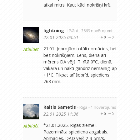
atkal mitrs. Kaut kādi nokrišņi krīt.
lightning
- Līvāni
- 3669 novērojumi
22.01.2025 03:51
0
0
21.01. Joprojām totāli nomācies, bet
Atbildēt
bez nokrišņiem. Lēns, dienā arī
mērens DA vējš. T. rītā 0°C, dienā,
vakarā un naktī gandrīz nemainīgi ap
+1°C. Tikpat arī šobrīd, spiediens
763 mm.
Raitis Sametis
- Rīga
- 1 novērojums
22.01.2025 11:36
0
0
*21.01.2025. Rīgas ziemeļi.
Atbildēt
Pazemināta spiediena apgabals.
Apmācies. DAD vējš 2-3-5m/s.