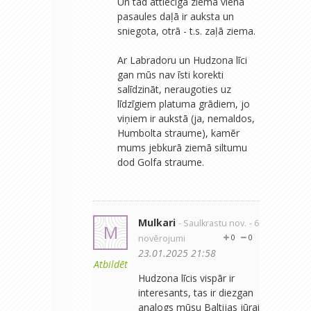
Un tad attiecīgā ziema vienā
pasaules daļā ir auksta un
sniegota, otrā - t.s. zaļā ziema.
Ar Labradoru un Hudzona līci
gan mūs nav īsti korekti
salīdzināt, neraugoties uz
līdzīgiem platuma grādiem, jo
viņiem ir aukstā (ja, nemaldos,
Humbolta straume), kamēr
mums jebkurā ziemā siltumu
dod Golfa straume.
Mulkari
- Saulkrastu nov.
- 6
M
novērojumi
0
0
23.01.2025 21:58
Atbildēt
Hudzona līcis vispār ir
interesants, tas ir diezgan
analogs mūsu Baltijas jūrai