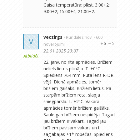
Gaisa temperatūra: plkst. 3:00+2;
9:00+2; 15:00+4; 21:00+2.
veczirgs
- Rundāles nov.
- 600
V
novērojumi
0
0
22.01.2025 23:07
Atbildēt
22. janv. no rīta apmācies. Brīžiem
neliels lietus pilināja. T. +0°C.
Spiediens 764 mm. Pūta lēns R-DR
vējš. Dienā apmācies, tomēr
brīžiem gaišāks. Brīžiem lietus. Pa
starpām brīžiem reta, slapja
sniegpārsla. T. +2°C. Vakarā
apmācies tomēr brīžiem gaišāks.
Saule gan brīžiem nespīdēja. Tagad
jau brīžiem ir vakars. Tagad jau
brīžiem pavisam vakars un t.
saglabājās +1* robežās. Spiediens