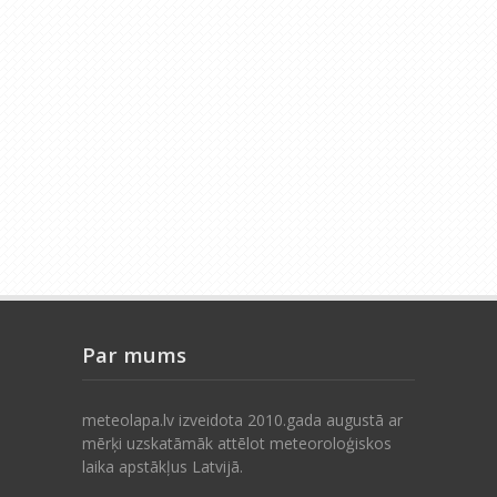
Par mums
meteolapa.lv izveidota 2010.gada augustā ar
mērķi uzskatāmāk attēlot meteoroloģiskos
laika apstākļus Latvijā.