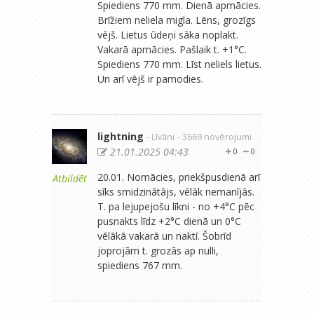
Spiediens 770 mm. Dienā apmācies.
Brīžiem neliela migla. Lēns, grozīgs
vējš. Lietus ūdeņi sāka noplakt.
Vakarā apmācies. Pašlaik t. +1°C.
Spiediens 770 mm. Līst neliels lietus.
Un arī vējš ir pamodies.
lightning
- Līvāni
- 3669 novērojumi
21.01.2025 04:43
0
0
20.01. Nomācies, priekšpusdienā arī
Atbildēt
sīks smidzinātājs, vēlāk nemanījās.
T. pa lejupejošu līkni - no +4°C pēc
pusnakts līdz +2°C dienā un 0°C
vēlākā vakarā un naktī. Šobrīd
joprojām t. grozās ap nulli,
spiediens 767 mm.