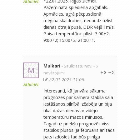
*22.01.2025. Rīgas ziemeli.
Atbildēt
Pazemināta spiediena apgabals.
Apmācies, agrā pēcpusdienā
mēģina skaidroties, nedaudz uzlīst
dienas otrajā pusē. DDR vējš 1m/s.
Gaisa temperatūra: plkst. 3:00+2;
9:00+2; 15:00+2; 21:00+1.
Mulkari
- Saulkrastu nov.
- 6
M
novērojumi
0
0
22.01.2025 11:06
Atbildēt
Interesanti, kā janvāra sākuma
prognozes par samērā stabila sala
iestāšanos pilnībā izčabēja un bija
tikai dažas dienas ar vidējo
temperatūru mazos mīnusos.
Tagad uz priekšu prognozēs viss
stabilos plusos. Ja februāris arī tāds
pats izdosies tad būs pilnīga