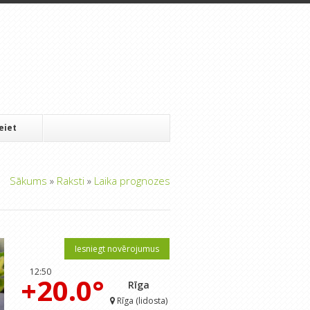
Ieiet
Sākums
»
Raksti
»
Laika prognozes
Iesniegt novērojumus
12:50
+20.0°
Rīga
Rīga (lidosta)