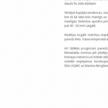
daudz līs, būtu kļūdaini.
Vērtējot kopējās tendences, vis
bet tā kā laiks būs mainīgs un 
mainīgas. Nokrišņu apmērs pir
pat 40 - 50 mm Latgalē.
Nedēļas nogalē nokrišņu iespē
paredz lietu. Gaisa temperatūr
Arī tālākās prognozes paredz
klimatiskās normas jeb pēdējo
Krievijas rietumos un būtiski si
noteikti iespējamas korekcija
līdzi LVĢMC un Martina Bergštein