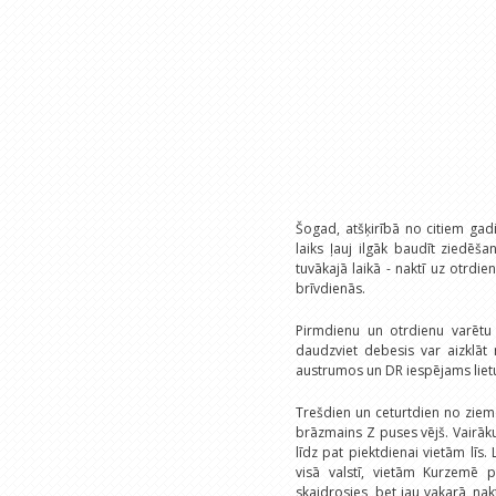
Šogad, atšķirībā no citiem gadi
laiks ļauj ilgāk baudīt ziedēš
tuvākajā laikā - naktī uz otrdie
brīvdienās.
Pirmdienu un otrdienu varētu 
daudzviet debesis var aizklāt
austrumos un DR iespējams liet
Trešdien un ceturtdien no ziem
brāzmains Z puses vējš. Vairāku 
līdz pat piektdienai vietām līs
visā valstī, vietām Kurzemē
skaidrosies, bet jau vakarā, nakt