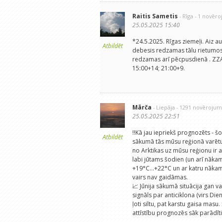
Raitis Sametis
- Rīga
- 1 novēr
25.05.2025 15:40
*24.5.2025. Rīgas ziemeļi. Aiz 
Atbildēt
debesis redzamas tālu rietumos.
redzamas arī pēcpusdienā . ZZA 
15:00+14; 21:00+9.
Mārča
- Liepāja
- 1291 novērojum
25.05.2025 22:51
‼️Kā jau iepriekš prognozēts - š
Atbildēt
sākumā tās mūsu reģionā varētu 
no Arktikas uz mūsu reģionu ir aps
labi jūtams šodien (un arī nākama
+19°C...+22°C un ar katru nākam
vairs nav gaidāmas.
📈 Jūnija sākumā situācija gan va
signāls par anticiklona (virs Die
ļoti siltu, pat karstu gaisa mas
attīstību prognozēs sāk parādīt