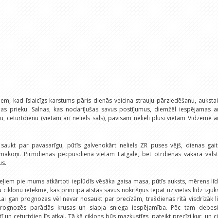
em, kad īslaicīgs karstums pāris dienās veicina strauju pārziedēšanu, auksta
anas prieku. Salnas, kas nodarījušas savus postījumus, diemžēl iespējamas a
nu, ceturtdienu (vietām arī neliels sals), pavisam nelieli plusi vietām Vidzemē a
saukt par pavasarīgu, pūtīs galvenokārt neliels ZR puses vējš, dienas gait
 mākoņi. Pirmdienas pēcpusdienā vietām Latgalē, bet otrdienas vakarā valst
us.
eļiem pie mums atkārtoti ieplūdīs vēsāka gaisa masa, pūtīs auksts, mērens lī
ciklonu ietekmē, kas principā atstās savus nokrišņus tepat uz vietas līdz izjuk
. Lai gan prognozes vēl nevar nosaukt par precīzām, trešdienas rītā visdrīzāk l
 prognozēs parādās krusas un slapja sniega iespējamība. Pēc tam debesi
ī un ceturtdien līs atkal. Tā kā ciklons būs mazkustīgs, pateikt precīzi kur, un c