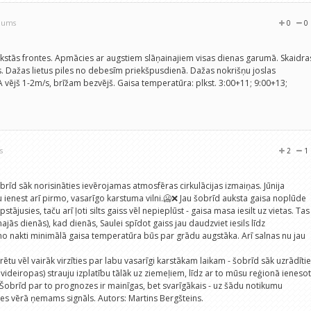
ojums
0
0
aukstās frontes. Apmācies ar augstiem slāņainajiem visas dienas garumā. Skaidra
 Dažas lietus piles no debesīm priekšpusdienā. Dažas nokrišņu joslas
vējš 1-2m/s, brīžam bezvējš. Gaisa temperatūra: plkst. 3:00+11; 9:00+13;
s
2
1
obrīd sāk norisināties ievērojamas atmosfēras cirkulācijas izmaiņas. Jūnija
ienest arī pirmo, vasarīgo karstuma vilni.🥶❌ Jau šobrīd auksta gaisa noplūde
tājusies, taču arī ļoti silts gaiss vēl nepieplūst - gaisa masa iesilt uz vietas. Tas
jās dienās), kad dienās, Saulei spīdot gaiss jau daudzviet iesils līdz
o nakti minimālā gaisa temperatūra būs par grādu augstāka. Arī salnas nu jau
rētu vēl vairāk virzīties par labu vasarīgi karstākam laikam - šobrīd sāk uzrādīti
nvideiropas) strauju izplatību tālāk uz ziemeļiem, līdz ar to mūsu reģionā ienesot
u. Šobrīd par to prognozes ir mainīgas, bet svarīgākais - uz šādu notikumu
ies vērā ņemams signāls. Autors: Martins Bergšteins.