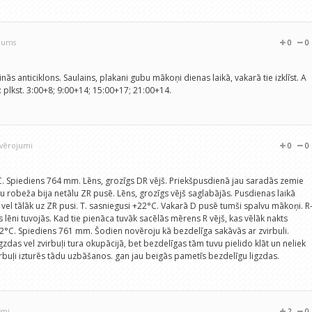
ojums
0
0
inās anticiklons. Saulains, plakani gubu mākoņi dienas laikā, vakarā tie izklīst. A
 plkst. 3:00+8; 9:00+14; 15:00+17; 21:00+14.
ovērojumi
0
0
4°C. Spiediens 764 mm. Lēns, grozīgs DR vējš. Priekšpusdienā jau saradās zemie
robeža bija netālu ZR pusē. Lēns, grozīgs vējš saglabājās. Pusdienas laikā
vel tālāk uz ZR pusi. T. sasniegusi +22°C. Vakarā D pusē tumši spalvu mākoņi. R
lēni tuvojās. Kad tie pienāca tuvāk sacēlās mērens R vējš, kas vēlāk nakts
12°C. Spiediens 761 mm. Šodien novēroju kā bezdelīga sakāvās ar zvirbuli.
igzdas vel zvirbuļi tura okupācijā, bet bezdelīgas tām tuvu pielido klāt un neliek
zvirbuļi izturēs tādu uzbāšanos. gan jau beigās pametīs bezdelīgu ligzdas.
umi
2
0