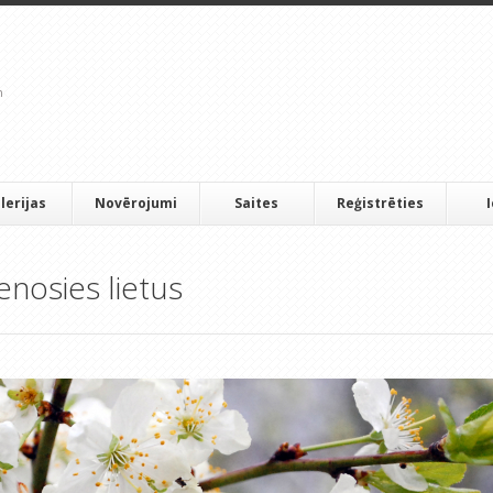
lerijas
Novērojumi
Saites
Reģistrēties
nosies lietus