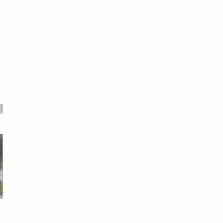
Foto izlase (2013)
Maija trešā nedēļa. Vid