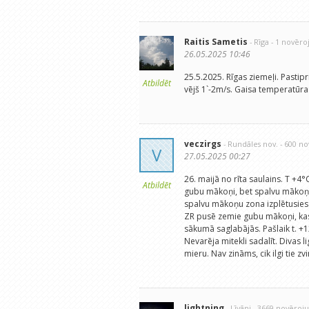
Raitis Sametis
- Rīga
- 1 novēr
26.05.2025 10:46
25.5.2025. Rīgas ziemeļi. Pastipr
Atbildēt
vējš 1`-2m/s. Gaisa temperatūra:
veczirgs
- Rundāles nov.
- 600 n
V
27.05.2025 00:27
26. maijā no rīta saulains. T +
Atbildēt
gubu mākoņi, bet spalvu mākoņu 
spalvu mākoņu zona izplētusies 
ZR pusē zemie gubu mākoņi, kas 
sākumā saglabājās. Pašlaik t. +
Nevarēja mitekli sadalīt. Divas l
mieru. Nav zināms, cik ilgi tie 
lightning
- Līvāni
- 3669 novēroj