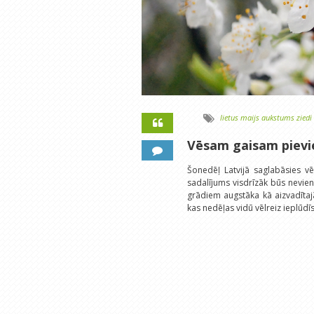
lietus
maijs
aukstums
ziedi
Vēsam gaisam pievie
Šonedēļ Latvijā saglabāsies vē
sadalījums visdrīzāk būs nevi
grādiem augstāka kā aizvadītaj
kas nedēļas vidū vēlreiz ieplūdī