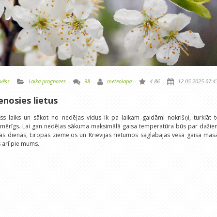
vēss
·
Laika prognozes
·
98
·
meteolapa
·
4.86
·
12.05.2025 07:4
nosies lietus
ss laiks un sākot no nedēļas vidus ik pa laikam gaidāmi nokrišņi, turklāt 
enmērīgs. Lai gan nedēļas sākuma maksimālā gaisa temperatūra būs par dažie
ās dienās, Eiropas ziemeļos un Krievijas rietumos saglabājas vēsa gaisa mas
s arī pie mums.