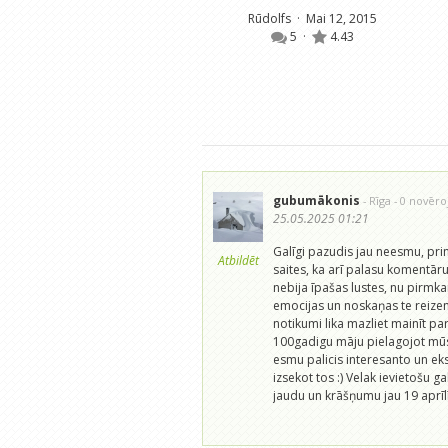
Rūdolfs
· Mai 12, 2015
5
·
4.43
gubumākonis
- Rīga
- 0 novēr
25.05.2025 01:21
Galīgi pazudis jau neesmu, prin
Atbildēt
saites, ka arī palasu komentārus
nebija īpašas lustes, nu pirmka
emocijas un noskaņas te reize
notikumi lika mazliet mainīt p
100gadigu māju pielagojot mūs
esmu palicis interesanto un eks
izsekot tos :) Velak ievietošu 
jaudu un krāšņumu jau 19 aprīlī