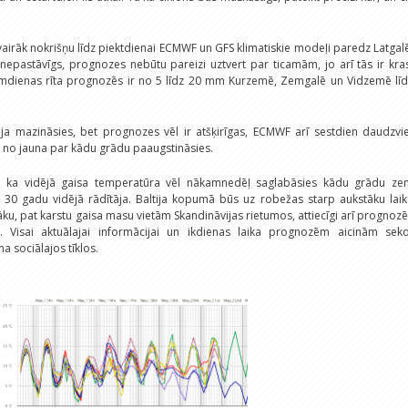
vairāk nokrišņu līdz piektdienai ECMWF un GFS klimatiskie modeļi paredz Latgal
nepastāvīgs, prognozes nebūtu pareizi uztvert par ticamām, jo arī tās ir kra
mdienas rīta prognozēs ir no 5 līdz 20 mm Kurzemē, Zemgalē un Vidzemē līd
ja mazināsies, bet prognozes vēl ir atšķirīgas, ECMWF arī sestdien daudzvie
a no jauna par kādu grādu paaugstināsies.
, ka vidējā gaisa temperatūra vēl nākamnedēļ saglabāsies kādu grādu ze
 30 gadu vidējā rādītāja. Baltija kopumā būs uz robežas starp aukstāku laik
ltāku, pat karstu gaisa masu vietām Skandināvijas rietumos, attiecīgi arī prognoz
s. Visai aktuālajai informācijai un ikdienas laika prognozēm aicinām seko
a sociālajos tīklos.