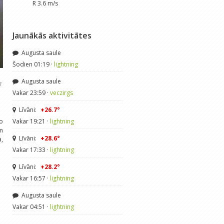
R 3.6 m/s
Jaunākās aktivitātes
Augusta saule
Šodien 01:19 ·
lightning
Augusta saule
3
Vakar 23:59 ·
veczirgs
Līvāni:
+26.7°
to
Vakar 19:21 ·
lightning
m
Līvāni:
+28.6°
a,
Vakar 17:33 ·
lightning
Līvāni:
+28.2°
Vakar 16:57 ·
lightning
Augusta saule
Vakar 04:51 ·
lightning