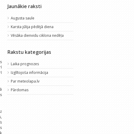
Jaunākie raksti
Augusta saule
Karsta jūlija pēdējā diena
Vēsāka dienvidu ciklona nedēļa
Rakstu kategorijas
is
Laika prognozes
rī
rī
Izglītojoša informācija
Par meteolapa.lv
ā
Pārdomas
s
dz
s,
īs
s
ik