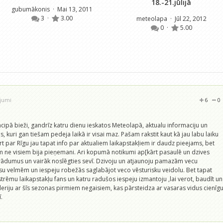
18.-21.jūlijā
gubumākonis
· Mai 13, 2011
3
·
3.00
meteolapa
· Jūl 22, 2012
0
·
5.00
ojumi
6
0
cipā bieži, gandrīz katru dienu ieskatos Meteolapā, aktualu informaciju un
, kuri gan tiešam pedeja laikā ir visai maz. Pašam rakstit kaut kā jau labu laiku
rt par Rīgu jau tapat info par aktualiem laikapstakļiem ir daudz pieejams, bet
m ne visiem bija pieņemani. Ari kopumā notikumi ap[kārt pasaulē un dzives
arādumus un vairāk noslēgties sevī. Dzivoju un atjaunoju pamazām vecu
u velmēm un iespeju robežās saglabājot veco vēsturisku veidolu. Bet tapat
trēmu laikapstakļu fans un katru radušos iespeju izmantoju ,lai verot, baudīt un
galeriju ar šīs sezonas pirmiem negaisiem, kas pārsteidza ar vasaras vidus cienīg
.