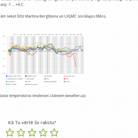
rp -1 ... +6 C.
inām sekot līdzi Martina Bergšteina un LVĢMC sociālajos tīklos.
Gaisa temperatūras tendences Līvāniem (weather.us)
Kā Tu vērtē šo rakstu?