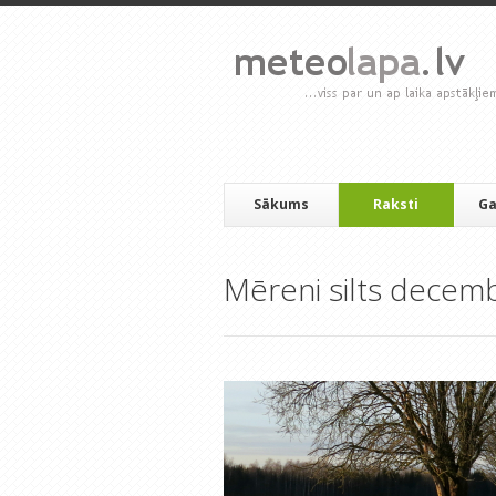
Sākums
Raksti
Ga
Mēreni silts decem