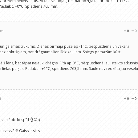
rīžiem neliels lietus. Atkala veidojās, bet nabadzīga un drūpoša. T.+1°C.
ašlaik t. +0°C. Spiediens 765 mm.
umi
0
0
a un gaismas trūkums. Dienas pirmajā pusē ap -1°C, pēcpusdienā un vakarā
, bez nokrišņiem, bet drēgnums lien līdz kauliem. Sniegs pamazām kūst.
ējš lēns, bet tāpat nejauki drēgns. Rītā ap 0°C, pēcpusdienā jau izteikts atkusnis
n lielas peļķes. Patlaban +1°C, spiediens 763,5 mm. Saule nav redzēta jau veselu
i
0
0
s un šobrīd spīd 👌😉☀️
es vējš! Gaiss ir silts.