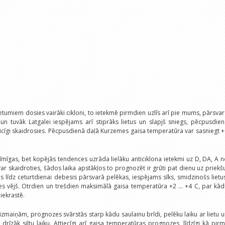
tumiem dosies vairāki cikloni, to ietekmē pirmdien uzlīs arī pie mums, pārsva
 un tuvāk Latgalei iespējams arī stiprāks lietus un slapjš sniegs, pēcpusdie
icīgi skaidrosies. Pēcpusdienā daļā Kurzemes gaisa temperatūra var sasniegt 
mīgas, bet kopējās tendences uzrāda lielāku anticiklona ietekmi uz D, DA, A 
r skaidroties, šādos laika apstākļos to prognozēt ir grūti pat dienu uz priekš
as līdz ceturtdienai debesis pārsvarā pelēkas, iespējams sīks, smidzinošs lietu
es vējš. Otrdien un trešdien maksimālā gaisa temperatūra +2 ... +4 C, par kā
iekrastē.
izmaiņām, prognozes svārstās starp kādu saulainu brīdi, pelēku laiku ar lietu 
drīzāk siltu laiku. Attiecīgi arī gaisa temperatūras prognozes, līdzīgi kā pir