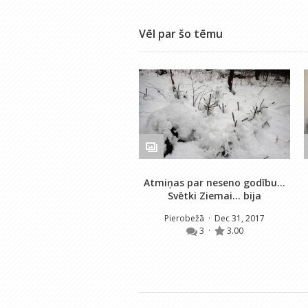
Vēl par šo tēmu
Atmiņas par neseno godību...
Svētki Ziemai... bija
Pierobežā
· Dec 31, 2017
3
·
3.00