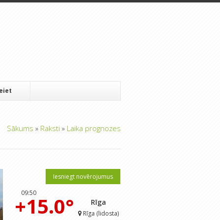
Ieiet
Sākums
»
Raksti
»
Laika prognozes
Iesniegt novērojumus
09:50
+15.0°
Rīga
Rīga (lidosta)