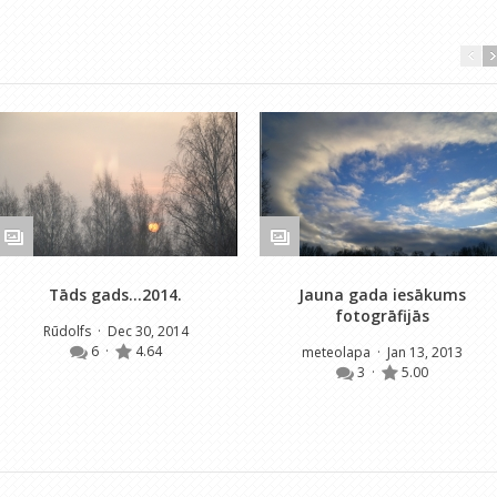
Tāds gads...2014.
Jauna gada iesākums
fotogrāfijās
Rūdolfs
· Dec 30, 2014
6
·
4.64
meteolapa
· Jan 13, 2013
3
·
5.00