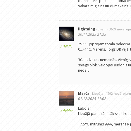
dūmaka. Pēcpusdienā apmācies, b
Vakarā miglains un dūmakains. P
lightning
- Līvāni
- 3669 novēroj
30.11.2025 21:35
29.11. Joprojām totāla pelēcīb
Atbildēt
0...+1°C. Mērens, lipīgs DR vējš
30.11. Nekas nemainās. Vienīgi v
sniegs plok, veidojas šķīdonis u
nedēļu.
Mārča
- Liepāja
- 1292 novērojum
01.12.2025 11:02
Labdien!
Atbildēt
Liepājā pamazām sāk skaidrotie
+7.5°C mitrums 99%, mērens R pus