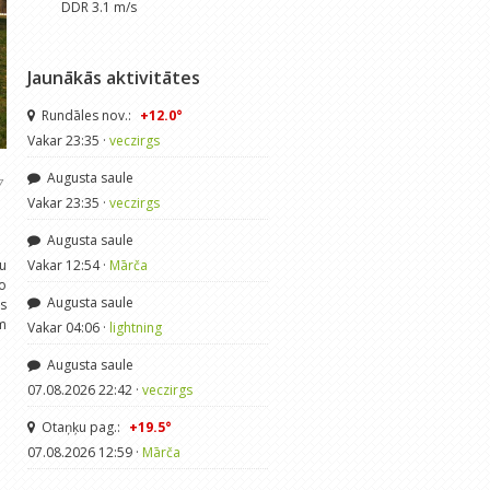
DDR 3.1 m/s
Jaunākās aktivitātes
Rundāles nov.:
+12.0°
Vakar 23:35 ·
veczirgs
Augusta saule
7
Vakar 23:35 ·
veczirgs
Augusta saule
ku
Vakar 12:54 ·
Mārča
no
Augusta saule
ūs
ām
Vakar 04:06 ·
lightning
Augusta saule
07.08.2026 22:42 ·
veczirgs
Otaņķu pag.:
+19.5°
07.08.2026 12:59 ·
Mārča