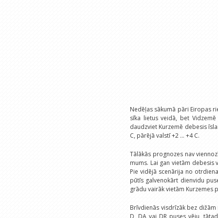
Nedēļas sākumā pāri Eiropas rie
sīka lietus veidā, bet Vidzemē
daudzviet Kurzemē debesis īsla
C, pārējā valstī +2 ... +4 C.
Tālākās prognozes nav viennozī
mums. Lai gan vietām debesis va
Pie vidējā scenārija no otrdien
pūtīs galvenokārt dienvidu pus
grādu vairāk vietām Kurzemes p
Brīvdienās visdrīzāk bez dižām 
D, DA vai DR puses vēju, tātad 