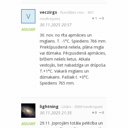
veczirgs
- Rundāles nov.
- 601
V
novērojums
1
0
30.11.2025 20:57
Atbildēt
30. nov. no rīta apmācies un
miglains. T. -1°C. Spiediens 766 mm.
Priekšpusdienā neliela, plāna migla
vai dūmaka. Pēcpusdienā apmācies,
brīžiem neliels lietus. Atkala
veidojās, bet nabadzīga un drūpoša.
T.+1°C. Vakarā miglains un
dūmakains. Pašlaik t. +0°C.
Spiediens 765 mm.
lightning
- Līvāni
- 3669 novērojumi
30.11.2025 21:35
0
0
29.11. Joprojām totāla pelēcība un
Atbildēt