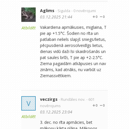
Aglims
- Sigulda
- 0 novērojumi
03.12.2025 21:44
0
0
Vakardiena apmākusies, miglaina, T
Atbildēt
pie ap +1.5°C. Šodien no rīta un
patlaban neliels slapjš sniegs/lietus,
pēcpusdienā aerosolveidīgs lietus,
dienas vidū daži īsi skaidrošanās un
pat saules brīži, T pie ap +2-2.5°C.
Ziema pagaidām atkāpusies un nav
zināms, kad atnāks, nu varbūt uz
Ziemassvētkiem.
veczirgs
- Rundāles nov.
- 601
V
novērojums
0
0
03.12.2025 23:04
Atbildēt
3. dec. no rīta apmācies, bet
mākoņu kārta plāna. Mākoņos