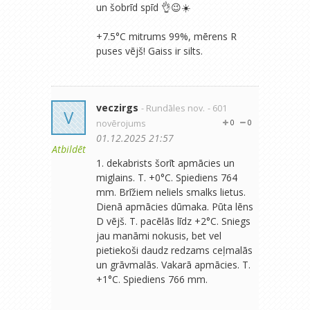
un šobrīd spīd 👌😉☀️
+7.5°C mitrums 99%, mērens R
puses vējš! Gaiss ir silts.
veczirgs
- Rundāles nov.
- 601
V
novērojums
0
0
01.12.2025 21:57
Atbildēt
1. dekabrists šorīt apmācies un
miglains. T. +0°C. Spiediens 764
mm. Brīžiem neliels smalks lietus.
Dienā apmācies dūmaka. Pūta lēns
D vējš. T. pacēlās līdz +2°C. Sniegs
jau manāmi nokusis, bet vel
pietiekoši daudz redzams ceļmalās
un grāvmalās. Vakarā apmācies. T.
+1°C. Spiediens 766 mm.