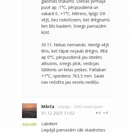
gaismas trūkums. Dienas pirmajā
pusē ap -1°C, pēcpusdienā un
vakarā 0...+1°C. Mērens, lipīgs DR
vējš, bez nokrišņiem, bet drēgnums
lien līdz kauliem. Sniegs pamazām
kūst.
30.11. Nekas nemainās. Vienīgi vējš
lēns, bet tāpat nejauki drēgns. Rītā
ap 0°C, pēcpusdienā jau izteikts
atkusnis, sniegs plok, veidojas
šķīdonis un lielas peļķes. Patlaban
+1°C, spiediens 763,5 mm. Saule
nav redzēta jau veselu nedēļu.
Mārča
- Liepāja
- 1292 novērojumi
01.12.2025 11:02
0
0
Labdien!
Atbildēt
Liepājā pamazām sāk skaidroties