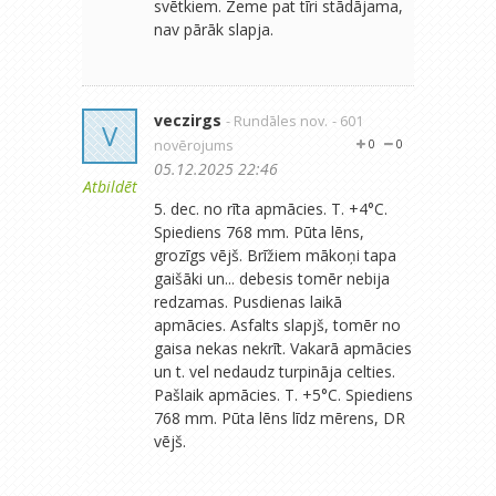
svētkiem. Zeme pat tīri stādājama,
nav pārāk slapja.
veczirgs
- Rundāles nov.
- 601
V
novērojums
0
0
05.12.2025 22:46
Atbildēt
5. dec. no rīta apmācies. T. +4°C.
Spiediens 768 mm. Pūta lēns,
grozīgs vējš. Brīžiem mākoņi tapa
gaišāki un... debesis tomēr nebija
redzamas. Pusdienas laikā
apmācies. Asfalts slapjš, tomēr no
gaisa nekas nekrīt. Vakarā apmācies
un t. vel nedaudz turpināja celties.
Pašlaik apmācies. T. +5°C. Spiediens
768 mm. Pūta lēns līdz mērens, DR
vējš.