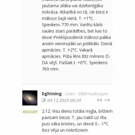
jaušama zilāka vai dzeltenīgāka
nokrāsa. Atkarībā no tā, cik biezi ir
mākoņi šajā vietā. T. +1°C.
Spiediens 770 mm. Varētu kāds
saules stars parādīties, bet kas to
deva! Priekšpusdienā mākoņi palika
arvien vienmuļāki un pelēkāki. Dienā
apmācies. T. +2°C. Vakarā
apmācies. Pūta lēns līdz mērens D-
DA vējš. Pašlaik t. +0°C. Spiediens
769 mm.
lightning
- Līvāni
- 3669 novērojumi
04.12.2025 00:24
0
0
2.12. Visu dienu totāla migla, brīžiem
Atbildēt
pavisam bieza. T. jau naktī uz rīta
pusi sāka kristies, un dienā 0...-1°C.
Bez vēja un nokrišņiem.