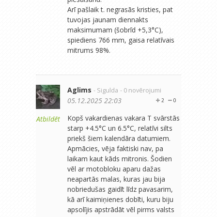
Arī pašlaik t. negrasās kristies, pat
tuvojas jaunam diennakts
maksimumam (šobrīd +5,3°C),
spiediens 766 mm, gaisa relatīvais
mitrums 98%.
Aglims
- Sigulda
- 0 novērojumi
05.12.2025 22:03
2
0
Kopš vakardienas vakara T svārstās
Atbildēt
starp +4.5°C un 6.5°C, relatīvi silts
priekš šiem kalendāra datumiem.
Apmācies, vēja faktiski nav, pa
laikam kaut kāds mitronis. Šodien
vēl ar motobloku aparu dažas
neapartās malas, kuras jau bija
nobriedušas gaidīt līdz pavasarim,
kā arī kaimiņienes dobīti, kuru biju
apsolījis apstrādāt vēl pirms valsts