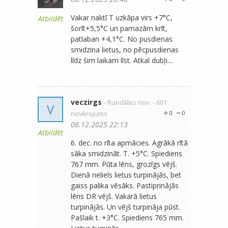
Vakar naktī T uzkāpa virs +7°C,
Atbildēt
šorīt+5,5°C un pamazām krīt,
patlaban +4,1°C. No pusdienas
smidzina lietus, no pēcpusdienas
līdz šim laikam līst. Atkal dubļi....
veczirgs
- Rundāles nov.
- 601
V
novērojums
0
0
06.12.2025 22:13
Atbildēt
6. dec. no rīta apmācies. Agrākā rītā
sāka smidzināt. T. +5°C. Spiediens
767 mm. Pūta lēns, grozīgs vējš.
Dienā neliels lietus turpinājās, bet
gaiss palika vēsāks. Pastiprinājās
lēns DR vējš. Vakarā lietus
turpinājās. Un vējš turpināja pūst.
Pašlaik t. +3°C. Spiediens 765 mm.