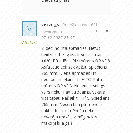
Lietus turpinās.
veczirgs
- Rundāles nov.
- 601
V
novērojums
0
0
07.12.2025 23:05
Atbildēt
7. dec. no rīta apmācies. Lietus
beidzies, bet gaiss ir vēss - tikai
+0°C. Pūta lēns līdz mērens DR vējš.
Asfaltētie ceļi sāk apžūt. Spiediens
765 mm. Dienā apmācies un
nedaudz miglains. T. +1°C. Pūta
mērens DR vējš. Nesenais sniegs
vairs nekur nav atrodams. Vakarā
viss tāpat. Pašlaik t. +1°C. Spiediens
765 mm. Nesen bija pilnmēness
naktis, bet no mēneša neko
nevarēja redzēt, vienīgi nakts
mākoņi bija gaiši.