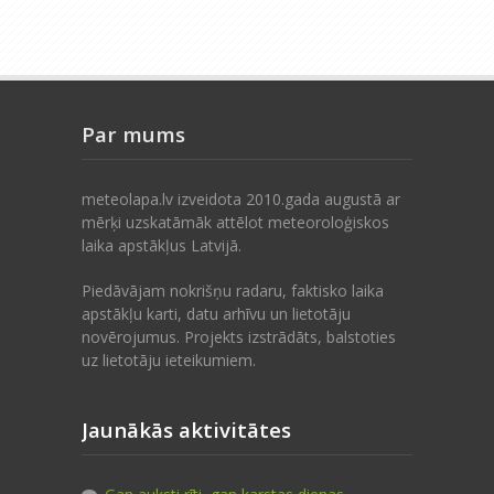
Par mums
meteolapa.lv izveidota 2010.gada augustā ar
mērķi uzskatāmāk attēlot meteoroloģiskos
laika apstākļus Latvijā.
Piedāvājam nokrišņu radaru, faktisko laika
apstākļu karti, datu arhīvu un lietotāju
novērojumus. Projekts izstrādāts, balstoties
uz lietotāju ieteikumiem.
Jaunākās aktivitātes