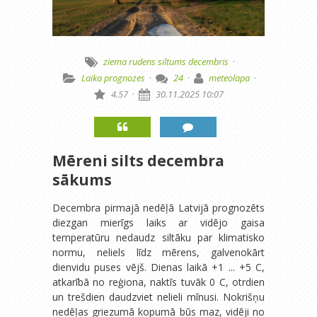
ziema
rudens
siltums
decembris
·
Laika prognozes
·
24
·
meteolapa
·
4.57
·
30.11.2025 10:07
Mēreni silts decembra
sākums
Decembra pirmajā nedēļā Latvijā prognozēts
diezgan mierīgs laiks ar vidējo gaisa
temperatūru nedaudz siltāku par klimatisko
normu, neliels līdz mērens, galvenokārt
dienvidu puses vējš. Dienas laikā +1 ... +5 C,
atkarībā no reģiona, naktīs tuvāk 0 C, otrdien
un trešdien daudzviet nelieli mīnusi. Nokrišņu
nedēļas griezumā kopumā būs maz, vidēji no