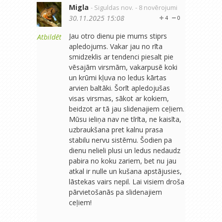
Migla
- Siguldas nov.
- 8 novērojumi
30.11.2025 15:08
4
0
Jau otro dienu pie mums stiprs
Atbildēt
apledojums. Vakar jau no rīta
smidzeklis ar tendenci piesalt pie
vēsajām virsmām, vakarpusē koki
un krūmi kļuva no ledus kārtas
arvien baltāki. Šorīt apledojušas
visas virsmas, sākot ar kokiem,
beidzot ar tā jau slidenajiem ceļiem.
Mūsu ieliņa nav ne tīrīta, ne kaisīta,
uzbraukšana pret kalnu prasa
stabilu nervu sistēmu. Šodien pa
dienu nelieli plusi un ledus nedaudz
pabira no koku zariem, bet nu jau
atkal ir nulle un kušana apstājusies,
lāstekas vairs nepil. Lai visiem droša
pārvietošanās pa slidenajiem
ceļiem!