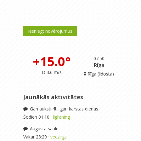
Iesniegt novērojumus
+15.0°
07:50
Rīga
D 3.6 m/s
Rīga (lidosta)
Jaunākās aktivitātes
Gan auksti rīti, gan karstas dienas
Šodien 01:10 ·
lightning
Augusta saule
Vakar 23:29 ·
veczirgs