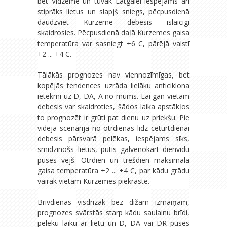
bet Vidzemē un tuvāk Latgalei iespējams arī
stiprāks lietus un slapjš sniegs, pēcpusdienā
daudzviet Kurzemē debesis īslaicīgi
skaidrosies. Pēcpusdienā daļā Kurzemes gaisa
temperatūra var sasniegt +6 C, pārējā valstī
+2 ... +4 C.
Tālākās prognozes nav viennozīmīgas, bet
kopējās tendences uzrāda lielāku anticiklona
ietekmi uz D, DA, A no mums. Lai gan vietām
debesis var skaidroties, šādos laika apstākļos
to prognozēt ir grūti pat dienu uz priekšu. Pie
vidējā scenārija no otrdienas līdz ceturtdienai
debesis pārsvarā pelēkas, iespējams sīks,
smidzinošs lietus, pūtīs galvenokārt dienvidu
puses vējš. Otrdien un trešdien maksimālā
gaisa temperatūra +2 ... +4 C, par kādu grādu
vairāk vietām Kurzemes piekrastē.
Brīvdienās visdrīzāk bez dižām izmaiņām,
prognozes svārstās starp kādu saulainu brīdi,
pelēku laiku ar lietu un D, DA vai DR puses