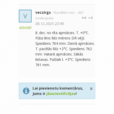
veczirgs
- Rundāles nov.
- 601
V
novērojums
0
0
08.12.2025 22:40
Atbildēt
8. dec. no rīta apmācies. T. +0°C.
Pūta lēns līdz mērens DR vējš.
Spiediens 764 mm. Dienā apmācies.
T. pacēlās līdz +2°C. Spiediens 762
mm. Vakarā apmācies. Sākās
lietavas. Pašlaik t. +3°C. Spiediens
761 mm.
x
Lai pievienotu komentārus,
Jums ir
jāautentificējas
!