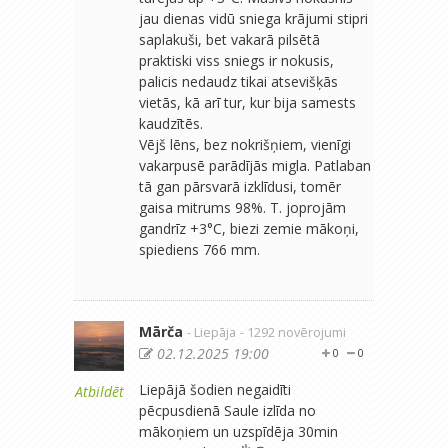
jau dienas vidū sniega krājumi stipri
saplakuši, bet vakarā pilsētā
praktiski viss sniegs ir nokusis,
palicis nedaudz tikai atsevišķās
vietās, kā arī tur, kur bija samests
kaudzītēs.
Vējš lēns, bez nokrišņiem, vienīgi
vakarpusē parādījās migla. Patlaban
tā gan pārsvarā izklīdusi, tomēr
gaisa mitrums 98%. T. joprojām
gandrīz +3°C, biezi zemie mākoņi,
spiediens 766 mm.
Mārča
- Liepāja
- 1292 novērojumi
02.12.2025 19:00
0
0
Liepājā šodien negaidīti
Atbildēt
pēcpusdienā Saule izlīda no
mākoņiem un uzspīdēja 30min