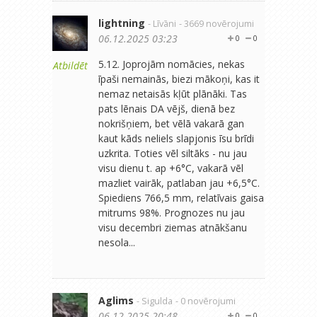
lightning
- Līvāni
- 3669 novērojumi
06.12.2025 03:23
0
0
5.12. Joprojām nomācies, nekas
Atbildēt
īpaši nemainās, biezi mākoņi, kas it
nemaz netaisās kļūt plānāki. Tas
pats lēnais DA vējš, dienā bez
nokrišņiem, bet vēlā vakarā gan
kaut kāds neliels slapjonis īsu brīdi
uzkrita. Toties vēl siltāks - nu jau
visu dienu t. ap +6°C, vakarā vēl
mazliet vairāk, patlaban jau +6,5°C.
Spiediens 766,5 mm, relatīvais gaisa
mitrums 98%. Prognozes nu jau
visu decembri ziemas atnākšanu
nesola...
Aglims
- Sigulda
- 0 novērojumi
06.12.2025 20:48
0
0