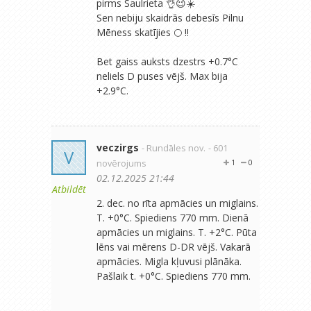
pirms Saulrieta 👌😉☀️
Sen nebiju skaidrās debesīs Pilnu
Mēness skatījies 🌕 !!
Bet gaiss auksts dzestrs +0.7°C
neliels D puses vējš. Max bija
+2.9°C.
veczirgs
- Rundāles nov.
- 601
V
novērojums
1
0
02.12.2025 21:44
Atbildēt
2. dec. no rīta apmācies un miglains.
T. +0°C. Spiediens 770 mm. Dienā
apmācies un miglains. T. +2°C. Pūta
lēns vai mērens D-DR vējš. Vakarā
apmācies. Migla kļuvusi plānāka.
Pašlaik t. +0°C. Spiediens 770 mm.