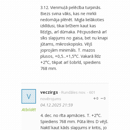
3.12. Vienmuļā pelēcība turpinās.
Biezs svina vāks, kas ne mirkli
nedomāja plēnēt. Migla lielākoties
izklīdusi, tikai brīžiem kaut kas
līdzīgs, arī dūmaka. Pēcpusdienā arī
sīks slapjums no gaisa, bet nu knapi
jūtams, mikroskopisks. Vējš
joprojām minimāls. T. mazos
plusos, +0,5...+1,5°C. Vakarā līdz
+2°C, tikpat arī šobrīd, spiediens
768 mm.
veczirgs
- Rundāles nov.
- 601
V
novērojums
0
0
04.12.2025 21:59
Atbildēt
4. dec. no rīta apmācies. T. +2°C.
Spiediens 768 mm. Pūta lēns D vējš.
Naktī kaut kāds slapjums ir kritis, jo