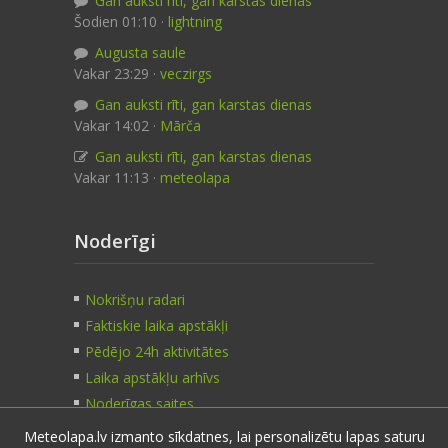
Gan auksti rīti, gan karstas dienas
Šodien 01:10 ·
lightning
Augusta saule
Vakar 23:29 ·
veczirgs
Gan auksti rīti, gan karstas dienas
Vakar 14:02 ·
Mārča
Gan auksti rīti, gan karstas dienas
Vakar 11:13 ·
meteolapa
Noderīgi
Nokrišņu radari
Faktiskie laika apstākļi
Pēdējo 24h aktivitātes
Laika apstākļu arhīvs
Noderīgas saites
Meteolapa.lv izmanto sīkdatnes, lai personalizētu lapas saturu