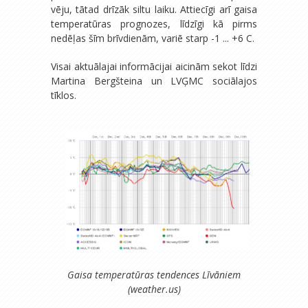
vēju, tātad drīzāk siltu laiku. Attiecīgi arī gaisa
temperatūras prognozes, līdzīgi kā pirms
nedēļas šīm brīvdienām, variē starp -1 ... +6 C.
Visai aktuālajai informācijai aicinām sekot līdzi
Martina Bergšteina un LVĢMC sociālajos
tīklos.
Gaisa temperatūras tendences Līvāniem
(weather.us)