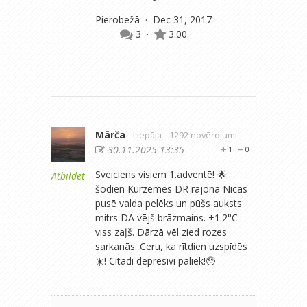
Pierobežā
· Dec 31, 2017
3
·
3.00
Mārča
- Liepāja
- 1292 novērojumi
30.11.2025 13:35
1
0
Sveiciens visiem 1.adventē! 🌟
Atbildēt
šodien Kurzemes DR rajonā Nīcas
pusē valda pelēks un pūšs auksts
mitrs DA vējš brāzmains. +1.2°C
viss zaļš. Dārzā vēl zied rozes
sarkanās. Ceru, ka rītdien uzspīdēs
☀️! Citādi depresīvi paliek!🥹