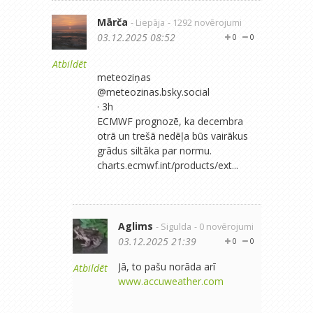
Mārča
- Liepāja
- 1292 novērojumi
03.12.2025 08:52
0
0
Atbildēt
‪meteoziņas‬
‪@meteozinas.bsky.social‬
· 3h
ECMWF prognozē, ka decembra
otrā un trešā nedēļa būs vairākus
grādus siltāka par normu.
charts.ecmwf.int/products/ext...
Aglims
- Sigulda
- 0 novērojumi
03.12.2025 21:39
0
0
Jā, to pašu norāda arī
Atbildēt
www.accuweather.com