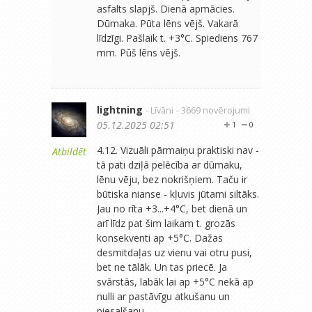
asfalts slapjš. Dienā apmācies.
Dūmaka. Pūta lēns vējš. Vakarā
līdzīgi. Pašlaik t. +3°C. Spiediens 767
mm. Pūš lēns vējš.
lightning
- Līvāni
- 3669 novērojumi
05.12.2025 02:51
1
0
4.12. Vizuāli pārmaiņu praktiski nav -
Atbildēt
tā pati dziļā pelēcība ar dūmaku,
lēnu vēju, bez nokrišņiem. Taču ir
būtiska nianse - kļuvis jūtami siltāks.
Jau no rīta +3...+4°C, bet dienā un
arī līdz pat šim laikam t. grozās
konsekventi ap +5°C. Dažas
desmitdaļas uz vienu vai otru pusi,
bet ne tālāk. Un tas priecē. Ja
svārstās, labāk lai ap +5°C nekā ap
nulli ar pastāvīgu atkušanu un
piesalšanu.