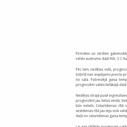
Pirmdien un otrdien galvenok
valsts austrumu daļā līdz -2 C K
Pēc tam, nedēļas vidū, prognozē
šobrīd nav iespējams precīzi prog
no sala. Pašreizējā gaisa temp
prognozēm valsts lielākajā daļā 
Nedēļas otrajā pusē iegriezīsies
prognozēm jau lietus veidā, bet
būs neliels. Ceturtdienas rītā 
sestdienas rītā jau teju visā vals
daļā no ceturtdienas gaisa tempe
Lai gan tālākās prognozes uzt