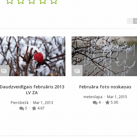
Daudzveidīgais februāris 2013
Februāra foto noskaņas
LV ZA
meteolapa
· Mar 1, 2015
4
·
5.00
Pierobežā
· Mar 1, 2013
5
·
4.67