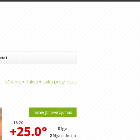
Ieiet
Sākums
»
Raksti
»
Laika prognozes
Iesniegt novērojumus
18:20
+25.0°
Rīga
Rīga (lidosta)