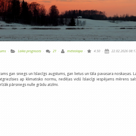
tums
·
Laika prognozes
·
21
·
meteolapa
·
4.50
·
22.02.2026 08:1
ms gan sniegs un īslaicīgs augstums, gan lietus un tāla pavasara noskaņas. L
tgriezīsies ap klimatisko normu, nedēļas vidū īslaicīgi iespējams mērens sal
rīzāk pārsniegs nulle grādu atzīmi.