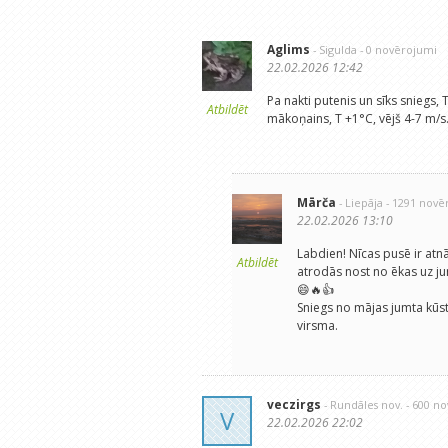
Aglims
- Sigulda
- 0 novērojumi
22.02.2026 12:42
Pa nakti putenis un sīks sniegs,
Atbildēt
mākoņains, T +1°C, vējš 4-7 m/s
Mārča
- Liepāja
- 1291 nov
22.02.2026 13:10
Labdien! Nīcas pusē ir atn
Atbildēt
atrodās nost no ēkas uz j
😄🔥👍
Sniegs no mājas jumta kūst 
virsma.
veczirgs
- Rundāles nov.
- 600 n
V
22.02.2026 22:02