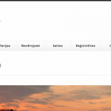
lerijas
Novērojumi
Saites
Reģistrēties
m