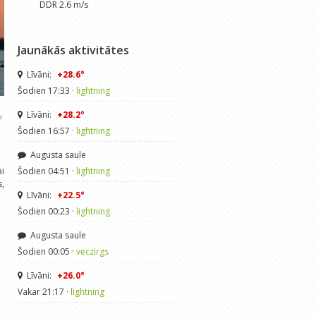
DDR 2.6 m/s
Jaunākās aktivitātes
Līvāni:
+28.6°
Šodien 17:33 ·
lightning
Līvāni:
+28.2°
7
Šodien 16:57 ·
lightning
Augusta saule
ai
Šodien 04:51 ·
lightning
s,
Līvāni:
+22.5°
Šodien 00:23 ·
lightning
Augusta saule
Šodien 00:05 ·
veczirgs
Līvāni:
+26.0°
Vakar 21:17 ·
lightning