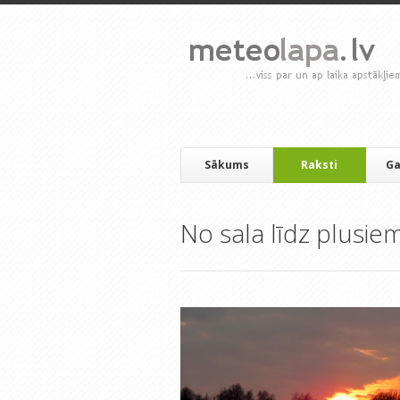
Sākums
Raksti
Ga
No sala līdz plusie