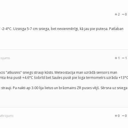
2
0
 T -2-4°C. Uzsniga 5-7 cm sniega, bet nevienmērīgi, kā jau pie puteņa. Patlaban
.
ērojums
1
1
ācis "atkusnis" sniegs strauji kūsts. Meteostacija man uzrādā sensors man
umta ēna pusē +4.6°C šobrīd bet Saules pusē pie loga termometrs uzrāda +13°
strauji. Pa nakti ap 3.00 lija lietus un brāzmains ZR puses vējš. Sērsna uz sniega
ovērojumi
0
0