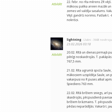
22. febr. no rīta mērens ZR vēj
Atbildēt
mākoņu palika arvien mazāk un sa
zemes vel valdīja sasalums. Vak
Vējš gandrīz norimis. Pašlaik t. 
nokrišņi.
lightning
- Līvāni
- 3668 novēroj
23.02.2026 03:18
20.02. Rītā un dienas pirmajā pu
Atbildēt
pilnīgi noskaidrojās. T. pakāpās
767,5 mm.
21.02. Rīta agrumā spoža Saule, 
mākoņiem uzspīdēja Saule, un pē
vakarpusi no R puses atkal apmācā
Spiediens 763 mm.
22.02. Rītā brīžiem sniegs, arī 
skaidrojās, pēcpusdienā pavisam
brīžiem brāzmains. T. pēcpusdie
pēdas neparādījās. Vakarā t. jau