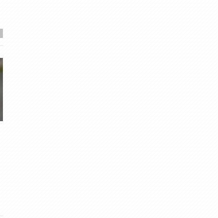
23.05. Negaiss Jaunpils novadā,
2013. gada retrospekci
Viesatās
Migla
· Dec 29, 2013
14
·
4.58
Madarela
· Mai 23, 2019
2
·
4.13