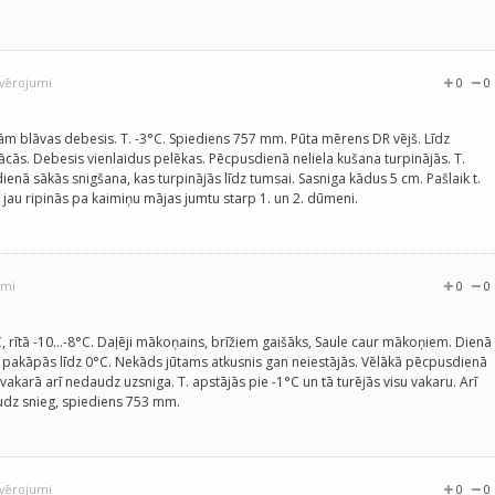
ovērojumi
0
0
tām blāvas debesis. T. -3°C. Spiediens 757 mm. Pūta mērens DR vējš. Līdz
ās. Debesis vienlaidus pelēkas. Pēcpusdienā neliela kušana turpinājās. T.
nā sākās snigšana, kas turpinājās līdz tumsai. Sasniga kādus 5 cm. Pašlaik t.
 jau ripinās pa kaimiņu mājas jumtu starp 1. un 2. dūmeni.
umi
0
0
°C, rītā -10...-8°C. Daļēji mākoņains, brīžiem gaišāks, Saule caur mākoņiem. Dienā
t. pakāpās līdz 0°C. Nekāds jūtams atkusnis gan neiestājās. Vēlākā pēcpusdienā
akarā arī nedaudz uzsniga. T. apstājās pie -1°C un tā turējās visu vakaru. Arī
udz snieg, spiediens 753 mm.
ovērojumi
0
0