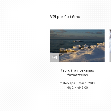
Vēl par šo tēmu
Februāra noskaņas
fotoattēlos
meteolapa
· Mar 1, 2013
2
·
5.00