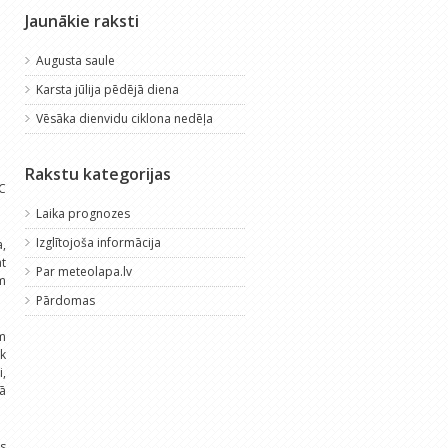
Jaunākie raksti
Augusta saule
Karsta jūlija pēdējā diena
Vēsāka dienvidu ciklona nedēļa
Rakstu kategorijas
C
Laika prognozes
Izglītojoša informācija
a,
āt
Par meteolapa.lv
ām
Pārdomas
ām
āk
i,
jā
s