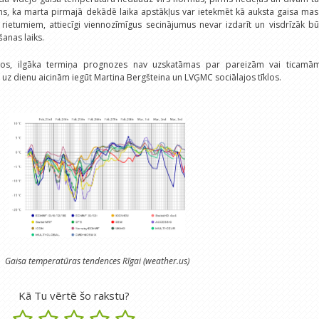
ams, ka marta pirmajā dekādē laika apstākļus var ietekmēt kā auksta gaisa ma
o rietumiem, attiecīgi viennozīmīgus secinājumus nevar izdarīt un visdrīzāk b
anas laiks.
kļos, ilgāka termiņa prognozes nav uzskatāmas par pareizām vai ticamām
 uz dienu aicinām iegūt Martina Bergšteina un LVĢMC sociālajos tīklos.
Gaisa temperatūras tendences Rīgai (weather.us)
Kā Tu vērtē šo rakstu?