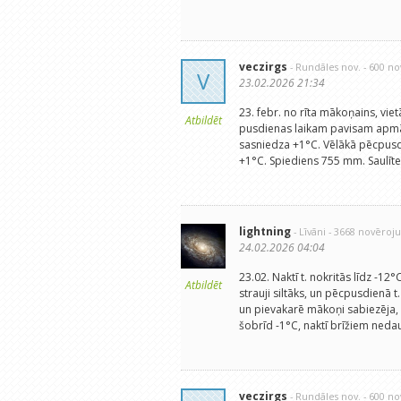
veczirgs
- Rundāles nov.
- 600 n
V
23.02.2026 21:34
23. febr. no rīta mākoņains, vie
Atbildēt
pusdienas laikam pavisam apmāc
sasniedza +1°C. Vēlākā pēcpusdie
+1°C. Spiediens 755 mm. Saulīte
lightning
- Līvāni
- 3668 novēroj
24.02.2026 04:04
23.02. Naktī t. nokritās līdz -12
Atbildēt
strauji siltāks, un pēcpusdienā 
un pievakarē mākoņi sabiezēja, v
šobrīd -1°C, naktī brīžiem neda
veczirgs
- Rundāles nov.
- 600 n