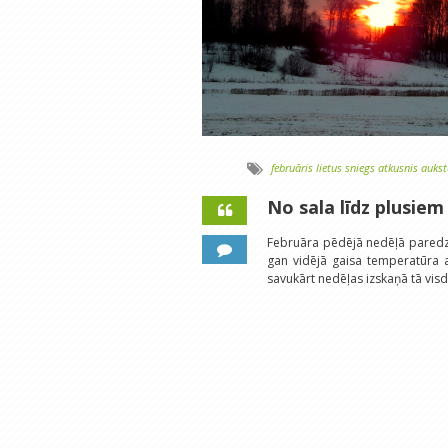
februāris
lietus
sniegs
atkusnis
auks
No sala līdz plusiem
Februāra pēdējā nedēļā paredza
gan vidējā gaisa temperatūra a
savukārt nedēļas izskaņā tā visd