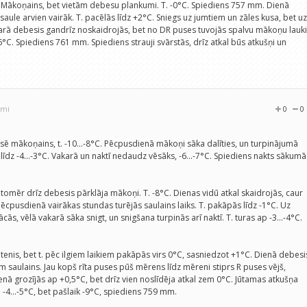
š. Mākoņains, bet vietām debesu plankumi. T. -0°C. Spiediens 757 mm. Dienā
ule arvien vairāk. T. pacēlās līdz +2°C. Sniegs uz jumtiem un zāles kusa, bet uz
arā debesis gandrīz noskaidrojās, bet no DR puses tuvojās spalvu mākoņu lauki
-6°C. Spiediens 761 mm. Spiediens strauji svārstās, drīz atkal būs atkušņi un
umi
0
0
sē mākoņains, t. -10...-8°C. Pēcpusdienā mākoņi sāka dalīties, un turpinājumā
 līdz -4...-3°C. Vakarā un naktī nedaudz vēsāks, -6...-7°C. Spiediens nakts sākumā
tomēr drīz debesis pārklāja mākoņi. T. -8°C. Dienas vidū atkal skaidrojās, caur
cpusdienā vairākas stundas turējās saulains laiks. T. pakāpās līdz -1°C. Uz
s, vēlā vakarā sāka snigt, un snigšana turpinās arī naktī. T. turas ap -3...-4°C.
putenis, bet t. pēc ilgiem laikiem pakāpās virs 0°C, sasniedzot +1°C. Dienā debesi
 saulains. Jau kopš rīta puses pūš mērens līdz mēreni stiprs R puses vējš,
nā grozījās ap +0,5°C, bet drīz vien noslīdēja atkal zem 0°C. Jūtamas atkušņa
 -4...-5°C, bet pašlaik -9°C, spiediens 759 mm.