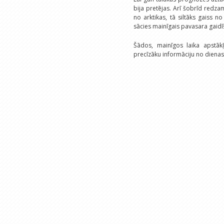
bija pretējas. Arī šobrīd redz
no arktikas, tā siltāks gaiss n
sācies mainīgais pavasara gaidīš
Šādos, mainīgos laika apstā
precīzāku informāciju no dienas