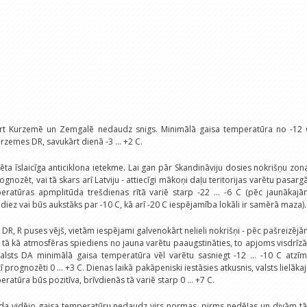
ārt Kurzemē un Zemgalē nedaudz snigs. Minimālā gaisa temperatūra no -12 
urzemes DR, savukārt dienā -3 ... +2 C.
ta īslaicīga anticiklona ietekme. Lai gan pār Skandināviju dosies nokrišņu zon
nozēt, vai tā skars arī Latviju - attiecīgi mākoņi daļu teritorijas varētu pasarg
eratūras apmplitūda trešdienas rītā variē starp -22 ... -6 C (pēc jaunākaj
diez vai būs aukstāks par -10 C, kā arī -20 C iespējamība lokāli ir samērā maza).
 DR, R puses vējš, vietām iespējami galvenokārt nelieli nokrišņi - pēc pašreizēj
 tā kā atmosfēras spiediens no jauna varētu paaugstināties, to apjoms visdrīz
valsts DA minimālā gaisa temperatūra vēl varētu sasniegt -12 ... -10 C atzīm
tī prognozēti 0 ... +3 C. Dienas laikā pakāpeniski iestāsies atkusnis, valsts lielāka
ratūra būs pozitīva, brīvdienās tā variē starp 0 ... +7 C.
āda vidējo gaisa temperatūru nedaudz virs normas, pirms nedēļas un divām tā