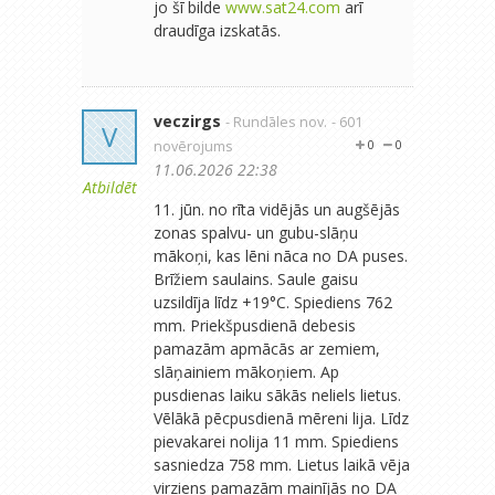
jo šī bilde
www.sat24.com
arī
draudīga izskatās.
veczirgs
- Rundāles nov.
- 601
V
novērojums
0
0
11.06.2026 22:38
Atbildēt
11. jūn. no rīta vidējās un augšējās
zonas spalvu- un gubu-slāņu
mākoņi, kas lēni nāca no DA puses.
Brīžiem saulains. Saule gaisu
uzsildīja līdz +19°C. Spiediens 762
mm. Priekšpusdienā debesis
pamazām apmācās ar zemiem,
slāņainiem mākoņiem. Ap
pusdienas laiku sākās neliels lietus.
Vēlākā pēcpusdienā mēreni lija. Līdz
pievakarei nolija 11 mm. Spiediens
sasniedza 758 mm. Lietus laikā vēja
virziens pamazām mainījās no DA