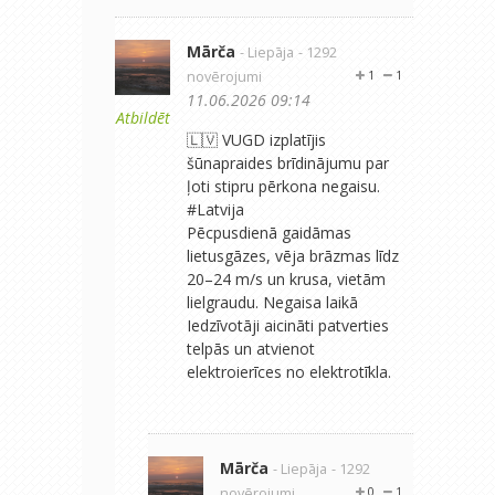
Mārča
- Liepāja
- 1292
novērojumi
1
1
11.06.2026 09:14
Atbildēt
🇱🇻 VUGD izplatījis
šūnapraides brīdinājumu par
ļoti stipru pērkona negaisu.
#Latvija
Pēcpusdienā gaidāmas
lietusgāzes, vēja brāzmas līdz
20–24 m/s un krusa, vietām
lielgraudu. Negaisa laikā
Iedzīvotāji aicināti patverties
telpās un atvienot
elektroierīces no elektrotīkla.
Mārča
- Liepāja
- 1292
novērojumi
0
1