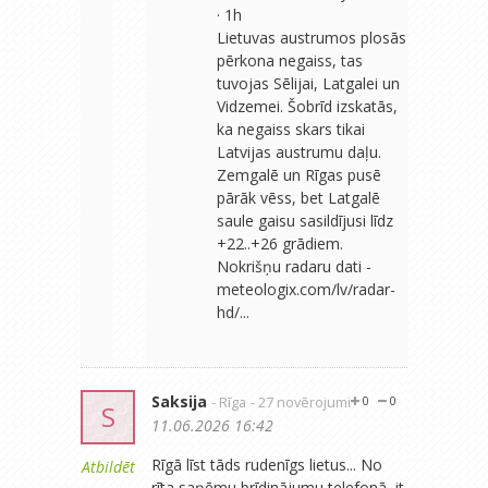
· 1h
Lietuvas austrumos plosās
pērkona negaiss, tas
tuvojas Sēlijai, Latgalei un
Vidzemei. Šobrīd izskatās,
ka negaiss skars tikai
Latvijas austrumu daļu.
Zemgalē un Rīgas pusē
pārāk vēss, bet Latgalē
saule gaisu sasildījusi līdz
+22..+26 grādiem.
Nokrišņu radaru dati -
meteologix.com/lv/radar-
hd/...
Saksija
- Rīga
- 27 novērojumi
0
0
S
11.06.2026 16:42
Rīgā līst tāds rudenīgs lietus... No
Atbildēt
rīta saņēmu brīdinājumu telefonā, it