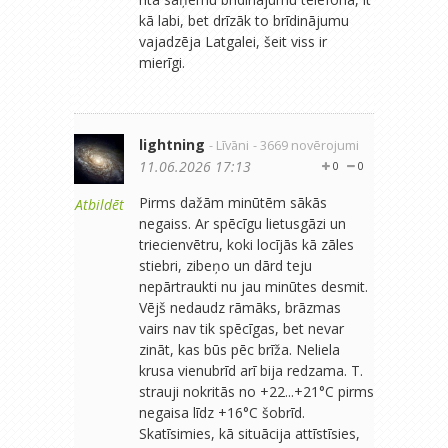
kā labi, bet drīzāk to brīdinājumu
vajadzēja Latgalei, šeit viss ir
mierīgi.
lightning
- Līvāni
- 3669 novērojumi
11.06.2026 17:13
0
0
Pirms dažām minūtēm sākās
Atbildēt
negaiss. Ar spēcīgu lietusgāzi un
triecienvētru, koki locījās kā zāles
stiebri, zibeņo un dārd teju
nepārtraukti nu jau minūtes desmit.
Vējš nedaudz rāmāks, brāzmas
vairs nav tik spēcīgas, bet nevar
zināt, kas būs pēc brīža. Neliela
krusa vienubrīd arī bija redzama. T.
strauji nokritās no +22...+21°C pirms
negaisa līdz +16°C šobrīd.
Skatīsimies, kā situācija attīstīsies,