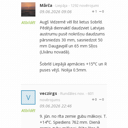
Mārča
- Liepāja
- 1292 novērojumi
09.06.2026 09:06
1
0
Augš Vidzemē vēl līst lietus šobrīd.
Atbildēt
Pēdējā diennaktī daudzviet Latvijas
austrumu pusē nokrišņu daudzums
pārsniedzis 30 mm, sasniedzot 50
mm Daugavpilī un 65 mm Sīļos
(Līvānu novadā).
Šobrīd Liepājā apmācies +15°C un R
puses vējš. Nolija 0.5mm.
veczirgs
- Rundāles nov.
- 601
V
novērojums
0
0
09.06.2026 22:46
Atbildēt
9. jūn. no rīta zemie gubu mākoņi. T.
+14°C. Spiediens 762 mm. Dienā