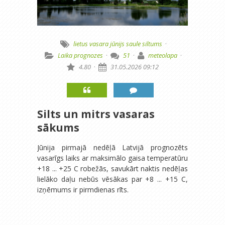
lietus
vasara
jūnijs
saule
siltums
·
Laika prognozes
·
51
·
meteolapa
·
4.80
·
31.05.2026 09:12
Silts un mitrs vasaras
sākums
Jūnija pirmajā nedēļā Latvijā prognozēts
vasarīgs laiks ar maksimālo gaisa temperatūru
+18 ... +25 C robežās, savukārt naktis nedēļas
lielāko daļu nebūs vēsākas par +8 ... +15 C,
izņēmums ir pirmdienas rīts.