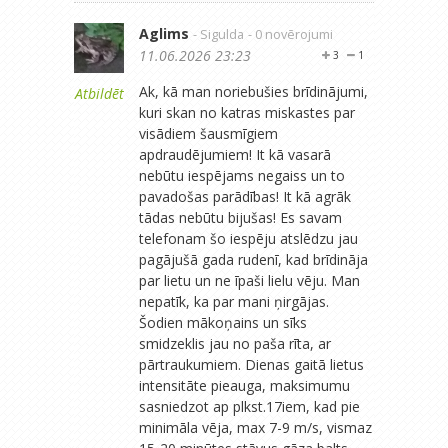
Aglims
- Sigulda
- 0 novērojumi
11.06.2026 23:23
3
1
Ak, kā man noriebušies brīdinājumi,
Atbildēt
kuri skan no katras miskastes par
visādiem šausmīgiem
apdraudējumiem! It kā vasarā
nebūtu iespējams negaiss un to
pavadošas parādības! It kā agrāk
tādas nebūtu bijušas! Es savam
telefonam šo iespēju atslēdzu jau
pagājušā gada rudenī, kad brīdināja
par lietu un ne īpaši lielu vēju. Man
nepatīk, ka par mani ņirgājas.
Šodien mākoņains un sīks
smidzeklis jau no paša rīta, ar
pārtraukumiem. Dienas gaitā lietus
intensitāte pieauga, maksimumu
sasniedzot ap plkst.17iem, kad pie
minimāla vēja, max 7-9 m/s, vismaz