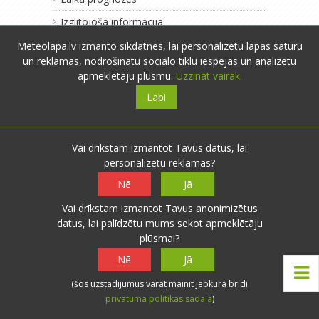
Izglītojoša informācija
Par meteolapa.lv
Meteolapa.lv izmanto sīkdatnes, lai personalizētu lapas saturu
un reklāmas, nodrošinātu sociālo tīklu iespējas un analizētu
Pārdomas
apmeklētāju plūsmu.
Uzzināt vairāk.
Labi
Vai drīkstam izmantot Tavus datus, lai
personalizētu reklāmas?
Nē
Jā
Vai drīkstam izmantot Tavus anonimizētus
datus, lai palīdzētu mums sekot apmeklētāju
plūsmai?
Nē
Jā
(šos uzstādījumus varat mainīt jebkurā brīdī
privātuma politikas sadaļā
)