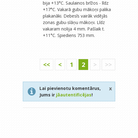
bija +13°C. Saulainos brīžos - līdz
+17°C. Vakarā gubu mākoņi palika
plakanāki. Debesīs vairāk vidējās
zonas gubu-slāņu mākoņi. Līdz
vakaram nolija 4 mm. Pašlaik t.
+11°C. Spiediens 753 mm.
<<
<
1
2
>
>>
x
Lai pievienotu komentārus,
Jums ir
jāautentificējas
!