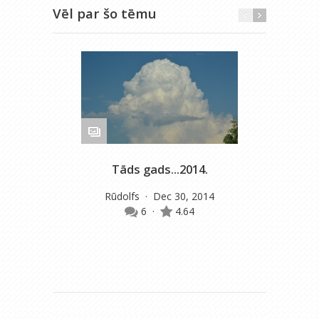
Vēl par šo tēmu
Tāds gads...2014.
M
Rūdolfs
· Dec 30, 2014
6
·
4.64