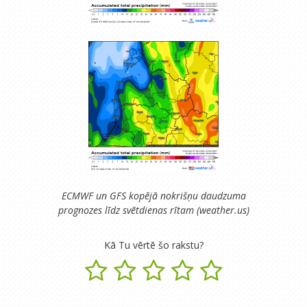
ECMWF un GFS kopējā nokrišņu daudzuma
prognozes līdz svētdienas rītam (weather.us)
Kā Tu vērtē šo rakstu?