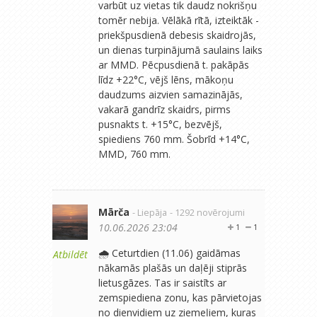
varbūt uz vietas tik daudz nokrišņu
tomēr nebija. Vēlākā rītā, izteiktāk -
priekšpusdienā debesis skaidrojās,
un dienas turpinājumā saulains laiks
ar MMD. Pēcpusdienā t. pakāpās
līdz +22°C, vējš lēns, mākoņu
daudzums aizvien samazinājās,
vakarā gandrīz skaidrs, pirms
pusnakts t. +15°C, bezvējš,
spiediens 760 mm. Šobrīd +14°C,
MMD, 760 mm.
Mārča
- Liepāja
- 1292 novērojumi
10.06.2026 23:04
1
1
🌧️ Ceturtdien (11.06) gaidāmas
Atbildēt
nākamās plašās un daļēji stiprās
lietusgāzes. Tas ir saistīts ar
zemspiediena zonu, kas pārvietojas
no dienvidiem uz ziemeļiem, kuras