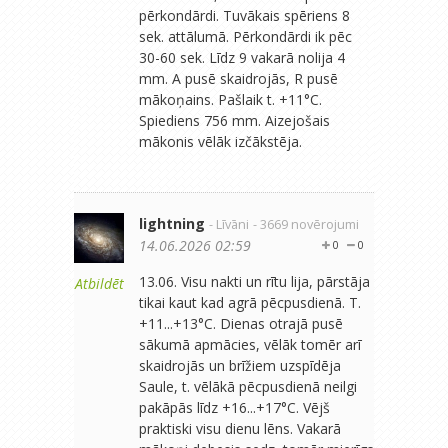
pērkondārdi. Tuvākais spēriens 8
sek. attālumā. Pērkondārdi ik pēc
30-60 sek. Līdz 9 vakarā nolija 4
mm. A pusē skaidrojās, R pusē
mākoņains. Pašlaik t. +11°C.
Spiediens 756 mm. Aizejošais
mākonis vēlāk izčākstēja.
lightning
- Līvāni
- 3669 novērojumi
14.06.2026 02:59
0
0
13.06. Visu nakti un rītu lija, pārstāja
Atbildēt
tikai kaut kad agrā pēcpusdienā. T.
+11...+13°C. Dienas otrajā pusē
sākumā apmācies, vēlāk tomēr arī
skaidrojās un brīžiem uzspīdēja
Saule, t. vēlākā pēcpusdienā neilgi
pakāpās līdz +16...+17°C. Vējš
praktiski visu dienu lēns. Vakarā