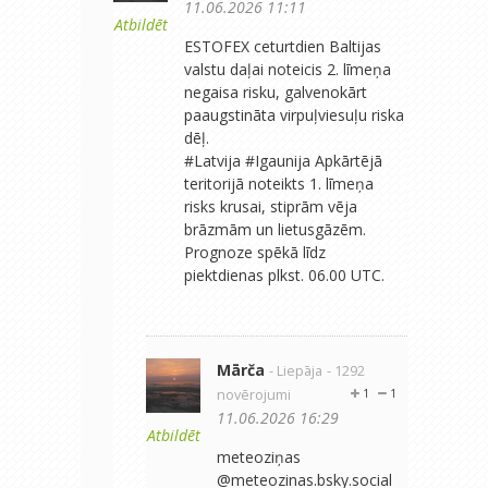
11.06.2026 11:11
Atbildēt
ESTOFEX ceturtdien Baltijas
valstu daļai noteicis 2. līmeņa
negaisa risku, galvenokārt
paaugstināta virpuļviesuļu riska
dēļ.
#Latvija #Igaunija Apkārtējā
teritorijā noteikts 1. līmeņa
risks krusai, stiprām vēja
brāzmām un lietusgāzēm.
Prognoze spēkā līdz
piektdienas plkst. 06.00 UTC.
Mārča
- Liepāja
- 1292
novērojumi
1
1
11.06.2026 16:29
Atbildēt
‪meteoziņas‬
‪@meteozinas.bsky.social‬