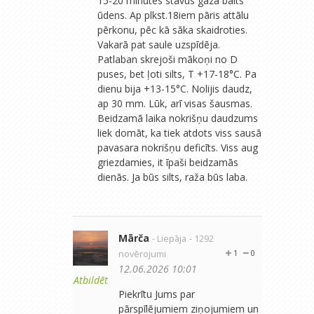
15-20 minūtes stāvus gāza balts
ūdens. Ap plkst.18iem pāris attālu
pērkonu, pēc kā sāka skaidroties.
Vakarā pat saule uzspīdēja.
Patlaban skrejoši mākoņi no D
puses, bet ļoti silts, T +17-18°C. Pa
dienu bija +13-15°C. Nolijis daudz,
ap 30 mm. Lūk, arī visas šausmas.
Beidzamā laika nokrišņu daudzums
liek domāt, ka tiek atdots viss sausā
pavasara nokrišņu deficīts. Viss aug
griezdamies, it īpaši beidzamās
dienās. Ja būs silts, raža būs laba.
Mārča
- Liepāja
- 1292
novērojumi
1
0
12.06.2026 10:01
Atbildēt
Piekrītu Jums par
pārspīlējumiem ziņojumiem un