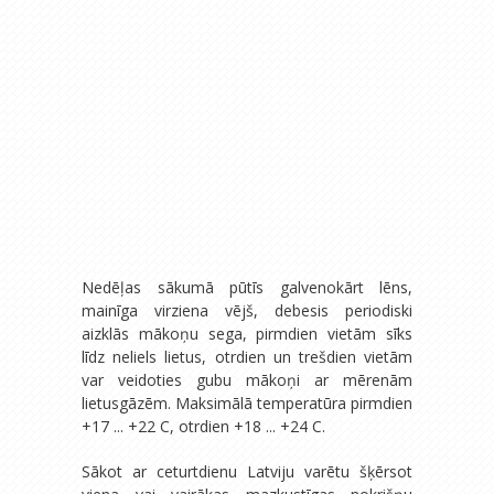
Nedēļas sākumā pūtīs galvenokārt lēns,
mainīga virziena vējš, debesis periodiski
aizklās mākoņu sega, pirmdien vietām sīks
līdz neliels lietus, otrdien un trešdien vietām
var veidoties gubu mākoņi ar mērenām
lietusgāzēm. Maksimālā temperatūra pirmdien
+17 ... +22 C, otrdien +18 ... +24 C.
Sākot ar ceturtdienu Latviju varētu šķērsot