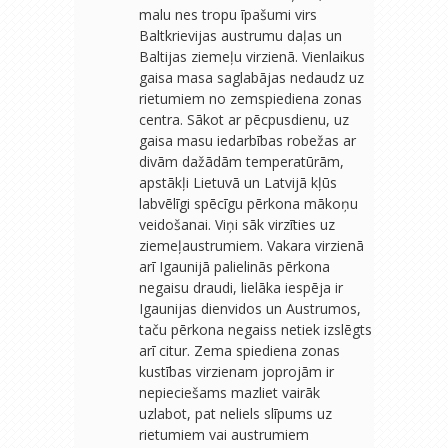
malu nes tropu īpašumi virs
Baltkrievijas austrumu daļas un
Baltijas ziemeļu virzienā. Vienlaikus
gaisa masa saglabājas nedaudz uz
rietumiem no zemspiediena zonas
centra. Sākot ar pēcpusdienu, uz
gaisa masu iedarbības robežas ar
divām dažādām temperatūrām,
apstākļi Lietuvā un Latvijā kļūs
labvēlīgi spēcīgu pērkona mākoņu
veidošanai. Viņi sāk virzīties uz
ziemeļaustrumiem. Vakara virzienā
arī Igaunijā palielinās pērkona
negaisu draudi, lielāka iespēja ir
Igaunijas dienvidos un Austrumos,
taču pērkona negaiss netiek izslēgts
arī citur. Zema spiediena zonas
kustības virzienam joprojām ir
nepieciešams mazliet vairāk
uzlabot, pat neliels slīpums uz
rietumiem vai austrumiem