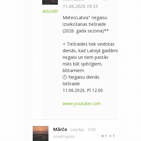
11.06.2026 10:33
Atbildēt
MeteoLatvia" negaisu
izsekošanas tiešraide
(2026. gada sezona)**
⚡ Tiešraides tiek veidotas
dienās, kad Latvijā gaidāmi
negaisi un tiem pastāv
risks būt spēcīgiem,
bīstamiem
🕛 Negaisu dienās
tiešraide
11.06.2026. Pl 12.00
www.youtube.com
Mārča
- Liepāja
- 1292
novērojumi
1
1