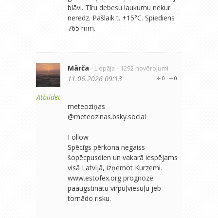
blāvi. Tīru debesu laukumu nekur
neredz. Pašlaik t. +15°C. Spiediens
765 mm.
Mārča
- Liepāja
- 1292 novērojumi
11.06.2026 09:13
0
0
Atbildēt
meteoziņas
‪@meteozinas.bsky.social‬
Follow
Spēcīgs pērkona negaiss
šopēcpusdien un vakarā iespējams
visā Latvijā, izņemot Kurzemi.
www.estofex.org prognozē
paaugstinātu virpuļviesuļu jeb
tornādo risku.