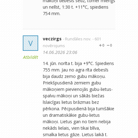
mākoņi debesis sedz, tomēr mierīgs
un nelīst, 1:30 t. +11°C, spiediens
754 mm.
veczirgs
- Rundāles nov.
- 601
V
novērojums
0
0
14.06.2026 23:06
Atbildēt
14. jūn. norīta t. bija +9°C. Spiediens
755 mm. Jau no agra rīta debesīs
bija daudz zemo gubu mākoņu.
Priekšpusdienā zemiem gubu
mākoņiem pievienojās gubu-lietus-
spalvu mākoņi un sākās biežas
īslaicīgas lietus brāzmas bez
pērkona. Pēcpusdienā bija tumšākie
un dramatiskākie gubu-lietus
mākoņi. Lietus gan no tiem nebija
nekāds lielais, vien tikai blīva,
smalka lietus gāze. Lietus laikā t.