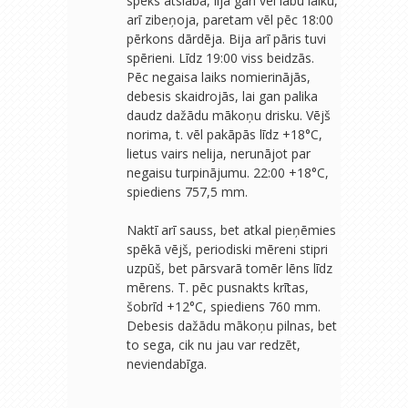
spēks atslāba, lija gan vēl labu laiku,
arī zibeņoja, paretam vēl pēc 18:00
pērkons dārdēja. Bija arī pāris tuvi
spērieni. Līdz 19:00 viss beidzās.
Pēc negaisa laiks nomierinājās,
debesis skaidrojās, lai gan palika
daudz dažādu mākoņu drisku. Vējš
norima, t. vēl pakāpās līdz +18°C,
lietus vairs nelija, nerunājot par
negaisu turpinājumu. 22:00 +18°C,
spiediens 757,5 mm.
Naktī arī sauss, bet atkal pieņēmies
spēkā vējš, periodiski mēreni stipri
uzpūš, bet pārsvarā tomēr lēns līdz
mērens. T. pēc pusnakts krītas,
šobrīd +12°C, spiediens 760 mm.
Debesis dažādu mākoņu pilnas, bet
to sega, cik nu jau var redzēt,
neviendabīga.