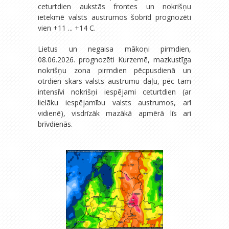
ceturtdien aukstās frontes un nokrišņu
ietekmē valsts austrumos šobrīd prognozēti
vien +11 ... +14 C.
Lietus un negaisa mākoņi pirmdien,
08.06.2026. prognozēti Kurzemē, mazkustīga
nokrišņu zona pirmdien pēcpusdienā un
otrdien skars valsts austrumu daļu, pēc tam
intensīvi nokrišņi iespējami ceturtdien (ar
lielāku iespējamību valsts austrumos, arī
vidienē), visdrīzāk mazākā apmērā līs arī
brīvdienās.