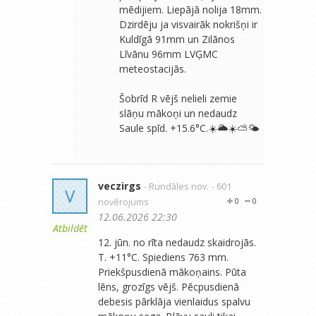
mēdijiem. Liepājā nolija 18mm.
Dzirdēju ja visvairāk nokrišņi ir
Kuldīgā 91mm un Zilānos
Līvānu 96mm LVĢMC
meteostacijās.
Šobrīd R vējš nelieli zemie
slāņu mākoņi un nedaudz
Saule spīd. +15.6°C.☀️🌥☀️⛅️🌤
veczirgs
- Rundāles nov.
- 601
V
novērojums
0
0
12.06.2026 22:30
Atbildēt
12. jūn. no rīta nedaudz skaidrojās.
T. +11°C. Spiediens 763 mm.
Priekšpusdienā mākoņains. Pūta
lēns, grozīgs vējš. Pēcpusdienā
debesis pārklāja vienlaidus spalvu