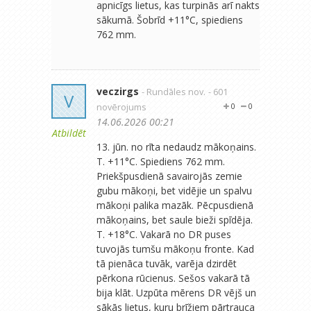
apnicīgs lietus, kas turpinās arī nakts
sākumā. Šobrīd +11°C, spiediens
762 mm.
veczirgs
- Rundāles nov.
- 601
V
novērojums
0
0
14.06.2026 00:21
Atbildēt
13. jūn. no rīta nedaudz mākoņains.
T. +11°C. Spiediens 762 mm.
Priekšpusdienā savairojās zemie
gubu mākoņi, bet vidējie un spalvu
mākoņi palika mazāk. Pēcpusdienā
mākoņains, bet saule bieži spīdēja.
T. +18°C. Vakarā no DR puses
tuvojās tumšu mākoņu fronte. Kad
tā pienāca tuvāk, varēja dzirdēt
pērkona rūcienus. Sešos vakarā tā
bija klāt. Uzpūta mērens DR vējš un
sākās lietus, kuru brīžiem pārtrauca