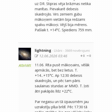
uz DR. Stipras vēja brāzmas netika
manītas. Pievakarē debesis
skaidrojās. Virs zemiem gubu
mākoņiem vietām bija redzami
spalvu mākoņi. Vējš bija mērens.
Pašlaik t. +14°C. Spiediens 759 mm.
lightning
- Līvāni
- 3669 novērojumi
12.06.2026 03:46
0
0
11.06. Rīta pusē mākoņains, vēlāk
Atbildēt
apmācās, bet bez lietus. T.
+14...+15°C. Ap 12:30 debesis
skaidrojās, un pēc tam pāris
saulainas stundas ar MMD. T. ļoti
ātri pakāpās līdz +22°C.
Par negaisu un tā izpausmēm jau
uzrakstīju pīķa brīdī. Pēc 17:30 tā