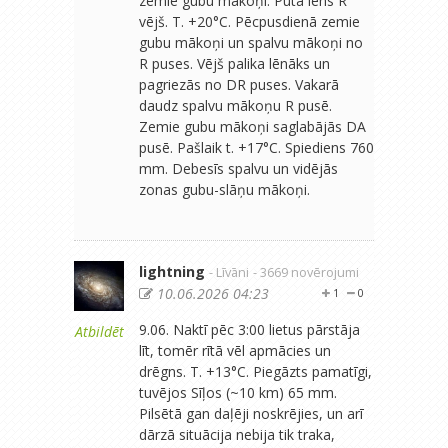
zemie gubu mākoņi. Pūta lēns R
vējš. T. +20°C. Pēcpusdienā zemie
gubu mākoņi un spalvu mākoņi no
R puses. Vējš palika lēnāks un
pagriezās no DR puses. Vakarā
daudz spalvu mākoņu R pusē.
Zemie gubu mākoņi saglabājās DA
pusē. Pašlaik t. +17°C. Spiediens 760
mm. Debesīs spalvu un vidējās
zonas gubu-slāņu mākoņi.
lightning
- Līvāni
- 3669 novērojumi
10.06.2026 04:23
1
0
9.06. Naktī pēc 3:00 lietus pārstāja
Atbildēt
līt, tomēr rītā vēl apmācies un
drēgns. T. +13°C. Piegāzts pamatīgi,
tuvējos Sīļos (~10 km) 65 mm.
Pilsētā gan daļēji noskrējies, un arī
dārzā situācija nebija tik traka,