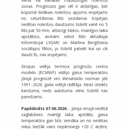
viena vai vairākas mazkustīgas nokrišņu
zonas. Prognozes gan vēl ir atšķirīgas, bet
kopumā lielākais nokrišņu apjoms iespējams
no ceturtdienas līdz sestdienai. Kopējais
nedēļas nokrišņu daudzums šobrīd variē no 5
līdz pat 50 mm, attiecīgi šādos, mainīgos laika
apstākļos, aicinām sekot līdzi aktuālajai
informācijai LVĢMC un Martina Bergšteina
sociālajos tīklos, jo šobrīd pateikt kur un cik
daudz līs, nav iespējams.
Eiropas vidēja termiņa prognožu centra
modelis (ECMWF) vidējo gaisa temperatūru
jūnijā prognozē virs klimatiskās normas jeb
1991.-2020. gada vidējā rādītāja. Nedz izteikts
karstuma, nedz aukstuma vilnis šobrīd nav
paredzams.
Papildināts 07.06.2026.
- jūnija otrajā nedēļā
saglabāsies mainīgi laika apstākļi, gaisa
temperatūra gan būs zemāka un no nedēļas
vidus biežāk vairs nepārsniegs +20 C atzīmi,