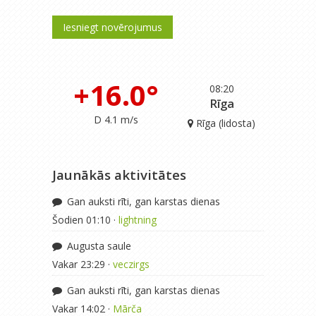
Iesniegt novērojumus
+16.0°
08:20
Rīga
D 4.1 m/s
Rīga (lidosta)
Jaunākās aktivitātes
Gan auksti rīti, gan karstas dienas
Šodien 01:10 ·
lightning
Augusta saule
Vakar 23:29 ·
veczirgs
Gan auksti rīti, gan karstas dienas
Vakar 14:02 ·
Mārča