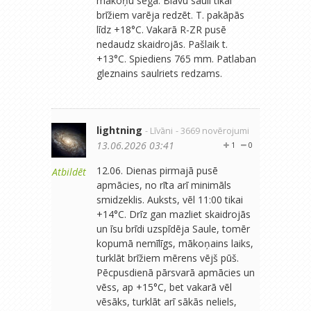
mākoņu sega. Blāvu sauli tikai
brīžiem varēja redzēt. T. pakāpās
līdz +18°C. Vakarā R-ZR pusē
nedaudz skaidrojās. Pašlaik t.
+13°C. Spiediens 765 mm. Patlaban
gleznains saulriets redzams.
lightning
- Līvāni
- 3669 novērojumi
13.06.2026 03:41
1
0
12.06. Dienas pirmajā pusē
Atbildēt
apmācies, no rīta arī minimāls
smidzeklis. Auksts, vēl 11:00 tikai
+14°C. Drīz gan mazliet skaidrojās
un īsu brīdi uzspīdēja Saule, tomēr
kopumā nemīlīgs, mākoņains laiks,
turklāt brīžiem mērens vējš pūš.
Pēcpusdienā pārsvarā apmācies un
vēss, ap +15°C, bet vakarā vēl
vēsāks, turklāt arī sākās neliels,