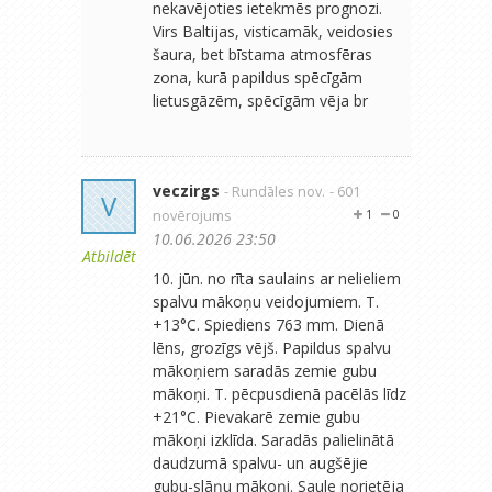
nekavējoties ietekmēs prognozi.
Virs Baltijas, visticamāk, veidosies
šaura, bet bīstama atmosfēras
zona, kurā papildus spēcīgām
lietusgāzēm, spēcīgām vēja br
veczirgs
- Rundāles nov.
- 601
V
novērojums
1
0
10.06.2026 23:50
Atbildēt
10. jūn. no rīta saulains ar nelieliem
spalvu mākoņu veidojumiem. T.
+13°C. Spiediens 763 mm. Dienā
lēns, grozīgs vējš. Papildus spalvu
mākoņiem saradās zemie gubu
mākoņi. T. pēcpusdienā pacēlās līdz
+21°C. Pievakarē zemie gubu
mākoņi izklīda. Saradās palielinātā
daudzumā spalvu- un augšējie
gubu-slāņu mākoņi. Saule norietēja