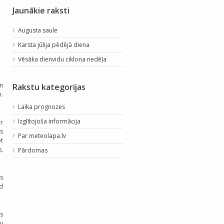
Jaunākie raksti
Augusta saule
Karsta jūlija pēdējā diena
Vēsāka dienvidu ciklona nedēļa
en
Rakstu kategorijas
m.
Laika prognozes
Izglītojoša informācija
ir
as
Par meteolapa.lv
ot
s,
Pārdomas
s
īd
ūs
u