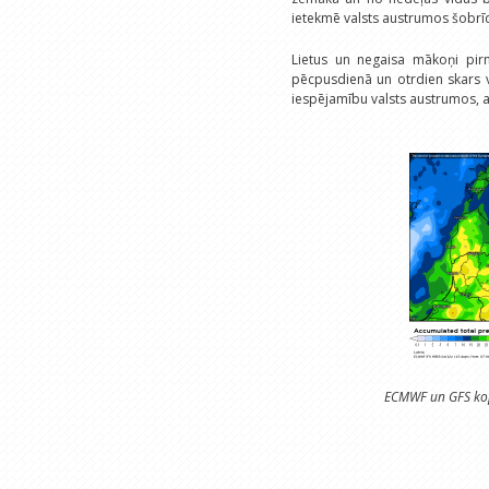
ietekmē valsts austrumos šobrīd
Lietus un negaisa mākoņi pir
pēcpusdienā un otrdien skars va
iespējamību valsts austrumos, ar
ECMWF un GFS kop