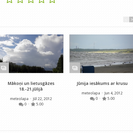
Mākoņi un lietusgāzes
Jūnija iesākums ar krusu
18.-21.jūlijā
meteolapa
· Jun 4, 2012
0
·
5.00
meteolapa
· Jūl 22, 2012
0
·
5.00