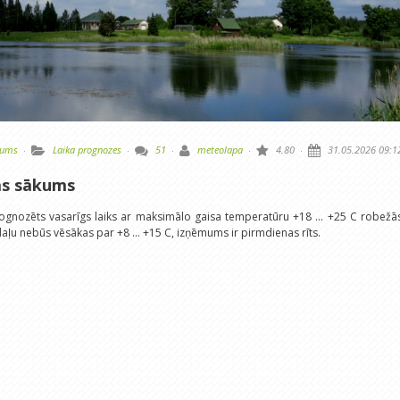
tums
·
Laika prognozes
·
51
·
meteolapa
·
4.80
·
31.05.2026 09:1
ras sākums
rognozēts vasarīgs laiks ar maksimālo gaisa temperatūru +18 ... +25 C robežā
daļu nebūs vēsākas par +8 ... +15 C, izņēmums ir pirmdienas rīts.