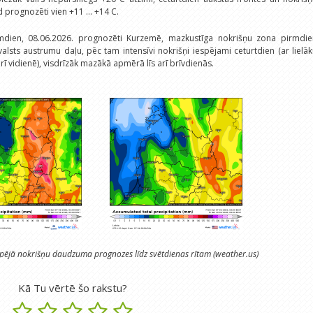
 prognozēti vien +11 ... +14 C.
mdien, 08.06.2026. prognozēti Kurzemē, mazkustīga nokrišņu zona pirmdie
lsts austrumu daļu, pēc tam intensīvi nokrišņi iespējami ceturtdien (ar lielā
ī vidienē), visdrīzāk mazākā apmērā līs arī brīvdienās.
ējā nokrišņu daudzuma prognozes līdz svētdienas rītam (weather.us)
Kā Tu vērtē šo rakstu?