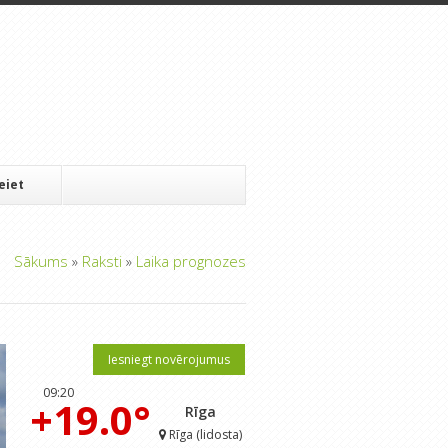
Ieiet
Sākums
»
Raksti
»
Laika prognozes
Iesniegt novērojumus
09:20
+19.0°
Rīga
Rīga (lidosta)