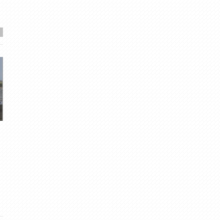
Daži iepriekšējo gadu mākoņu
2019. gada mirkli.
foto
gubumākonis
· Dec 31, 20
0
·
4.88
meteolapa
· Jūl 5, 2012
0
·
3.75