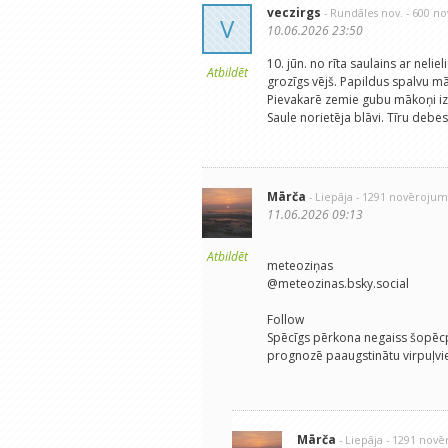
veczirgs
- Rundāles nov.
- 600 n
V
10.06.2026 23:50
10. jūn. no rīta saulains ar ne
Atbildēt
grozīgs vējš. Papildus spalvu 
Pievakarē zemie gubu mākoņi iz
Saule norietēja blāvi. Tīru deb
Mārča
- Liepāja
- 1291 novērojum
11.06.2026 09:13
Atbildēt
meteoziņas
‪@meteozinas.bsky.social‬
Follow
Spēcīgs pērkona negaiss šopēcp
prognozē paaugstinātu virpuļvie
Mārča
- Liepāja
- 1291 nov