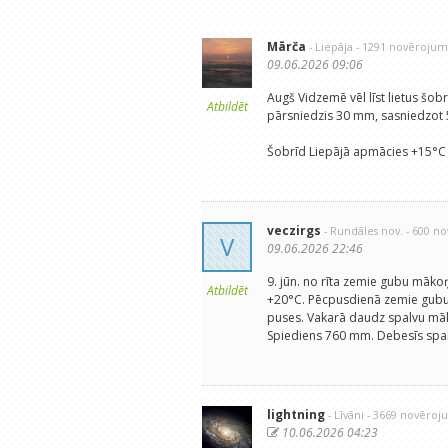
Mārča
- Liepāja
- 1291 novērojum
09.06.2026 09:06
Augš Vidzemē vēl līst lietus šo
Atbildēt
pārsniedzis 30 mm, sasniedzot 
Šobrīd Liepājā apmācies +15°C 
veczirgs
- Rundāles nov.
- 600 n
V
09.06.2026 22:46
9. jūn. no rīta zemie gubu māko
Atbildēt
+20°C. Pēcpusdienā zemie gubu 
puses. Vakarā daudz spalvu māk
Spiediens 760 mm. Debesīs spal
lightning
- Līvāni
- 3669 novēroj
10.06.2026 04:23