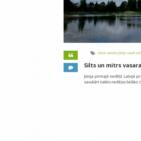
lietus
vasara
jūnijs
saule
sil
Silts un mitrs vasa
Jūnija pirmajā nedēļā Latvijā p
savukārt naktis nedēļas lielāko 