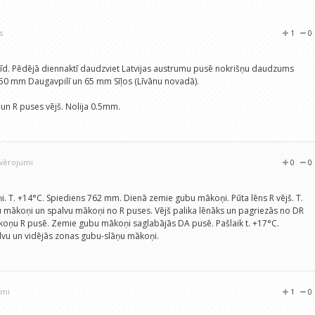
s
1
0
brīd. Pēdējā diennaktī daudzviet Latvijas austrumu pusē nokrišņu daudzums
50 mm Daugavpilī un 65 mm Sīļos (Līvānu novadā).
un R puses vējš. Nolija 0.5mm.
ovērojumi
0
0
ņi. T. +14°C. Spiediens 762 mm. Dienā zemie gubu mākoņi. Pūta lēns R vējš. T.
mākoņi un spalvu mākoņi no R puses. Vējš palika lēnāks un pagriezās no DR
oņu R pusē. Zemie gubu mākoņi saglabājās DA pusē. Pašlaik t. +17°C.
vu un vidējās zonas gubu-slāņu mākoņi.
umi
1
0