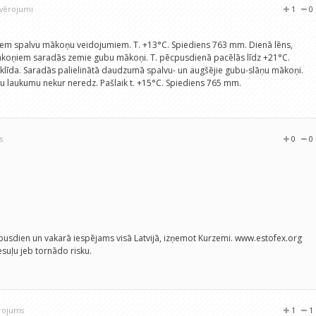
ovērojumi
1
0
lieliem spalvu mākoņu veidojumiem. T. +13°C. Spiediens 763 mm. Dienā lēns,
mākoņiem saradās zemie gubu mākoņi. T. pēcpusdienā pacēlās līdz +21°C.
klīda. Saradās palielinātā daudzumā spalvu- un augšējie gubu-slāņu mākoņi.
esu laukumu nekur neredz. Pašlaik t. +15°C. Spiediens 765 mm.
s
0
0
usdien un vakarā iespējams visā Latvijā, izņemot Kurzemi. www.estofex.org
suļu jeb tornādo risku.
ērojums
1
1