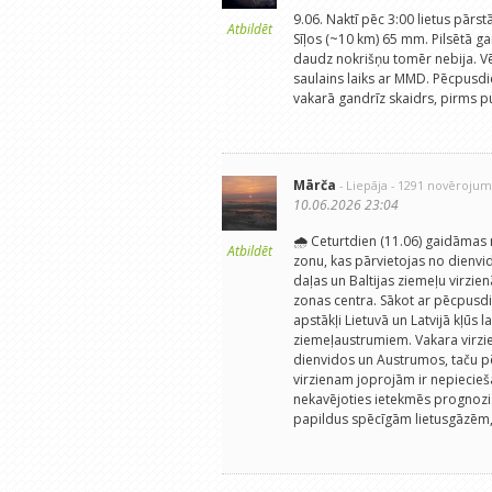
9.06. Naktī pēc 3:00 lietus pārst
Atbildēt
Sīļos (~10 km) 65 mm. Pilsētā gan 
daudz nokrišņu tomēr nebija. Vēl
saulains laiks ar MMD. Pēcpusdi
vakarā gandrīz skaidrs, pirms 
Mārča
- Liepāja
- 1291 novērojum
10.06.2026 23:04
🌧️ Ceturtdien (11.06) gaidāmas 
Atbildēt
zonu, kas pārvietojas no dienvi
daļas un Baltijas ziemeļu virzi
zonas centra. Sākot ar pēcpus
apstākļi Lietuvā un Latvijā kļūs 
ziemeļaustrumiem. Vakara virzien
dienvidos un Austrumos, taču pē
virzienam joprojām ir nepiecieš
nekavējoties ietekmēs prognozi. 
papildus spēcīgām lietusgāzēm,