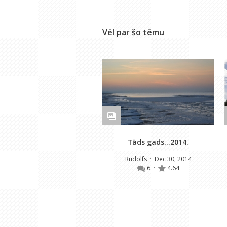
Vēl par šo tēmu
Tāds gads...2014.
Rūdolfs
· Dec 30, 2014
6
·
4.64