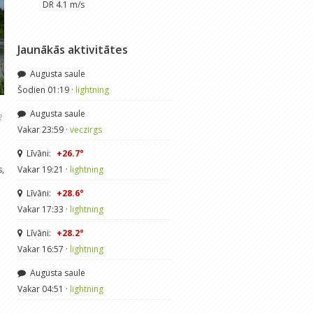
DR 4.1 m/s
Jaunākās aktivitātes
Augusta saule
Šodien 01:19 ·
lightning
Augusta saule
2
Vakar 23:59 ·
veczirgs
Līvāni:
+26.7°
s,
Vakar 19:21 ·
lightning
Līvāni:
+28.6°
Vakar 17:33 ·
lightning
Līvāni:
+28.2°
Vakar 16:57 ·
lightning
Augusta saule
Vakar 04:51 ·
lightning