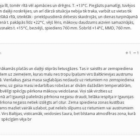
āja līt, tomēr rītā vēl apmācies un drēgns. T. +13°C. Piegāzts pamatīgi, tuvējos
daļēji noskrējies, un arī dārzā situācija nebija tik traka, varbūt uz vietas tik
ākā rītā, izteiktāk - priekšpusdienā debesis skaidrojās, un dienas turpinājumā
enā t. pakāpās līdz +22°C, vējš lēns, mākoņu daudzums aizvien samazinājās,
pusnakts t. +15°C, bezvējš, spiediens 760 mm. Šobrīd +14°C, MMD, 760 mm.
s
1
1
nākamās plašās un daļēji stiprās lietusgāzes. Tas ir saistīts ar zemspiediena
diem uz ziemeļiem, kuras malu nes tropu īpašumi virs Baltkrievijas austrumu
enā. Vienlaikus gaisa masa saglabājas nedaudz uz rietumiem no zemspiediena
dienu, uz gaisa masu iedarbības robežas ar divām dažādām temperatūrām,
labvēlīgi spēcīgu pērkona mākoņu veidošanai. Viņi sāk virzīties uz
ā arī Igaunijā palielinās pērkona negaisu draudi, lielāka iespēja ir Igaunijas
rkona negaiss netiek izslēgts arī citur. Zema spiediena zonas kustības
ams mazliet vairāk uzlabot, pat neliels slīpums uz rietumiem vai austrumiem
Virs Baltijas, visticamāk, veidosies šaura, bet bīstama atmosfēras zona, kurā
 spēcīgām vēja br