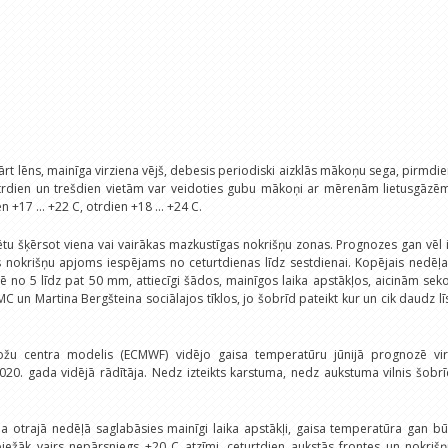
t lēns, mainīga virziena vējš, debesis periodiski aizklās mākoņu sega, pirmdi
, otrdien un trešdien vietām var veidoties gubu mākoņi ar mērenām lietusgāzē
17 ... +22 C, otrdien +18 ... +24 C.
rētu šķērsot viena vai vairākas mazkustīgas nokrišņu zonas. Prognozes gan vēl 
is nokrišņu apjoms iespējams no ceturtdienas līdz sestdienai. Kopējais nedēļ
 no 5 līdz pat 50 mm, attiecīgi šādos, mainīgos laika apstākļos, aicinām sek
MC un Martina Bergšteina sociālajos tīklos, jo šobrīd pateikt kur un cik daudz lī
ožu centra modelis (ECMWF) vidējo gaisa temperatūru jūnijā prognozē vir
020. gada vidējā rādītāja. Nedz izteikts karstuma, nedz aukstuma vilnis šobr
ja otrajā nedēļā saglabāsies mainīgi laika apstākļi, gaisa temperatūra gan b
ežāk vairs nepārsniegs +20 C atzīmi, ceturtdien aukstās frontes un nokrišņ