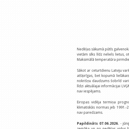
Nedēļas sākumā pūtīs galvenokār
vietām sīks līdz neliels lietus
Maksimālā temperatūra pirmdien +
Sākot ar ceturtdienu Latviju va
atšķirīgas, bet kopumā lielāka
nokrišņu daudzums šobrīd variē
līdzi aktuālajai informācijai LVĢ
nav iespējams.
Eiropas vidēja termiņa progn
klimatiskās normas jeb 1991.-2
nav paredzams.
Papildināts 07.06.2026.
- jūni
zemāka un no nedēļas vidus bi