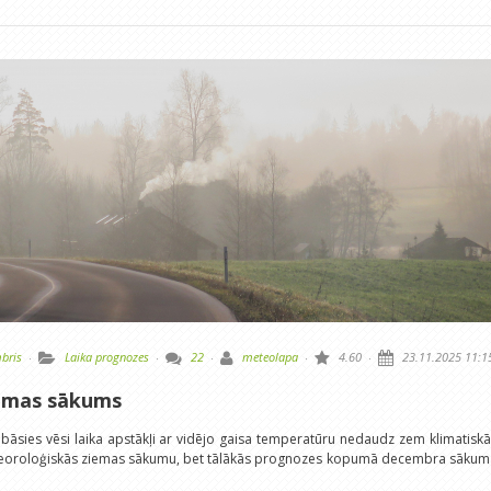
bris
·
Laika prognozes
·
22
·
meteolapa
·
4.60
·
23.11.2025 11:1
iemas sākums
sies vēsi laika apstākļi ar vidējo gaisa temperatūru nedaudz zem klimatisk
teoroloģiskās ziemas sākumu, bet tālākās prognozes kopumā decembra sākum