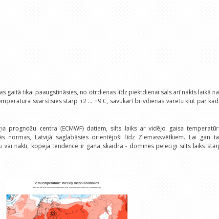
gaitā tikai paaugstināsies, no otrdienas līdz piektdienai sals arī nakts laikā n
emperatūra svārstīsies starp +2 ... +9 C, savukārt brīvdienās varētu kļūt par kā
miņa prognožu centra (ECMWF) datiem, silts laiks ar vidējo gaisa temperatūr
kās normas, Latvijā saglabāsies orientējoši līdz Ziemassvētkiem. Lai gan ta
 vai nakti, kopējā tendence ir gana skaidra - dominēs pelēcīgi silts laiks sta