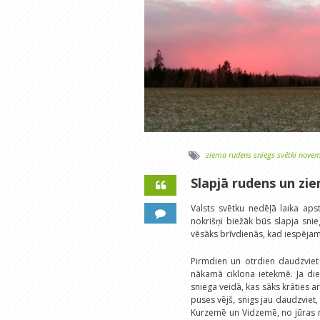
ziema
rudens
sniegs
svētki
novem
Slapjā rudens un zi
Valsts svētku nedēļā laika aps
nokrišņi biežāk būs slapja snie
vēsāks brīvdienās, kad iespējama ī
Pirmdien un otrdien daudzviet
nākamā ciklona ietekmē. Ja die
sniega veidā, kas sāks krāties a
puses vējš, snigs jau daudzviet
Kurzemē un Vidzemē, no jūras nā