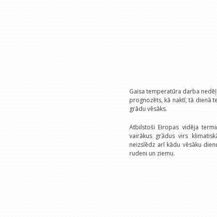
Gaisa temperatūra darba nedēļas 
prognozēts, kā naktī, tā dienā t
grādu vēsāks.
Atbilstoši Eiropas vidēja ter
vairākus grādus virs klimatis
neizslēdz arī kādu vēsāku dienu
rudeni un ziemu.