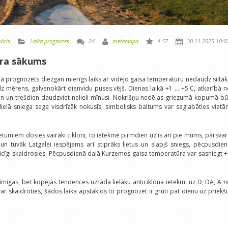
bris
·
Laika prognozes
·
24
·
meteolapa
·
4.57
·
30.11.2025 10:0
bra sākums
ā prognozēts diezgan mierīgs laiks ar vidējo gaisa temperatūru nedaudz siltā
dz mērens, galvenokārt dienvidu puses vējš. Dienas laikā +1 ... +5 C, atkarībā 
ien un trešdien daudzviet nelieli mīnusi. Nokrišņu nedēļas griezumā kopumā b
lielā sniega sega visdrīzāk nokusīs, simbolisks baltums var saglabāties viet
tumiem dosies vairāki cikloni, to ietekmē pirmdien uzlīs arī pie mums, pārsva
 un tuvāk Latgalei iespējams arī stiprāks lietus un slapjš sniegs, pēcpusdie
icīgi skaidrosies. Pēcpusdienā daļā Kurzemes gaisa temperatūra var sasniegt 
mīgas, bet kopējās tendences uzrāda lielāku anticiklona ietekmi uz D, DA, A 
r skaidroties, šādos laika apstākļos to prognozēt ir grūti pat dienu uz priekš