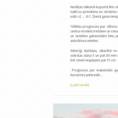
Nedēļas sākumā kopumā lēni vēj
naktī uz pirmdienu un otrdienu vi
vidū +2 ... -6 C. Dienā gaisa tem
Tālākās prognozes par ciklonu v
centra modelis trešdien un cetu
un sestdien galvenokārt lietu j
anticiklona ietekmi.
Attiecīgi dažādas, atkarībā n
svārstas starp 5 un pat 30 mm 
bet citviet iespējami pat 15 cm
Prognozes par maksimālo gais
Kurzemes piekrastē.…
[Lasīt vairāk]