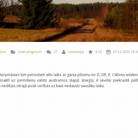
bris
·
Laika prognozes
·
27
·
meteolapa
·
4.50
·
07.12.2025 18:3
turpināsies šim periodam silts laiks ar gaisa plūsmu no D, DR, R. Ciklonu ietek
naktī uz pirmdienu valsts austrumos slapjš sniegs), it sevišķi piekrastē pūt
n nedēļas otrajā pusē cerības uz kaut nedaudz sausāku laiku.