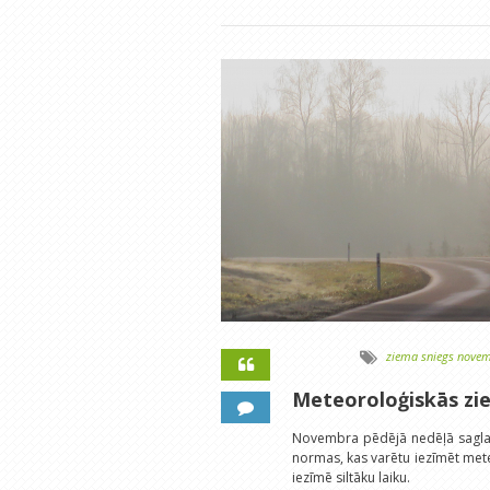
ziema
sniegs
novem
Meteoroloģiskās z
Novembra pēdējā nedēļā saglabā
normas, kas varētu iezīmēt me
iezīmē siltāku laiku.