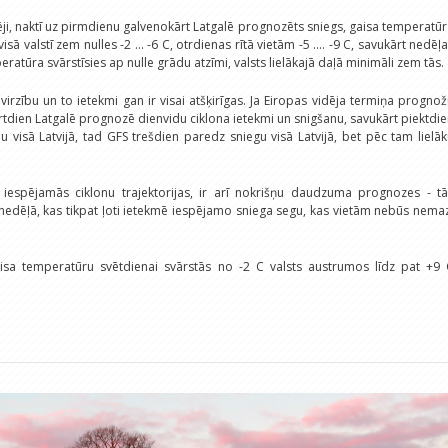
i, naktī uz pirmdienu galvenokārt Latgalē prognozēts sniegs, gaisa temperatū
sā valstī zem nulles -2 ... -6 C, otrdienas rītā vietām -5 .... -9 C, savukārt nedēļ
peratūra svārstīsies ap nulle grādu atzīmi, valsts lielākajā daļā minimāli zem tās.
irzību un to ietekmi gan ir visai atšķirīgas. Ja Eiropas vidēja termiņa progno
rtdien Latgalē prognozē dienvidu ciklona ietekmi un snigšanu, savukārt piektdi
au visā Latvijā, tad GFS trešdien paredz sniegu visā Latvijā, bet pēc tam lielā
o iespējamās ciklonu trajektorijas, ir arī nokrišņu daudzuma prognozes - tā
nedēļā, kas tikpat ļoti ietekmē iespējamo sniega segu, kas vietām nebūs nema
a temperatūru svētdienai svārstās no -2 C valsts austrumos līdz pat +9 