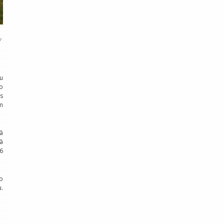
7
ku
no
ūs
ām
rā
nā
+6
no
u.