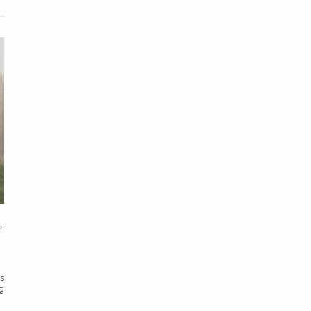
5
ās
ā