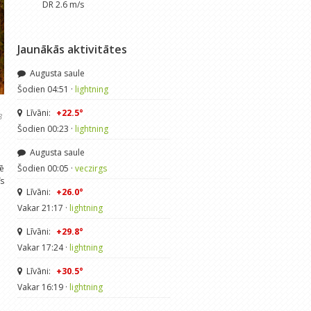
DR 2.6 m/s
Jaunākās aktivitātes
Augusta saule
Šodien 04:51 ·
lightning
Līvāni:
+22.5°
8
Šodien 00:23 ·
lightning
Augusta saule
mē
Šodien 00:05 ·
veczirgs
īs
Līvāni:
+26.0°
Vakar 21:17 ·
lightning
Līvāni:
+29.8°
Vakar 17:24 ·
lightning
Līvāni:
+30.5°
Vakar 16:19 ·
lightning