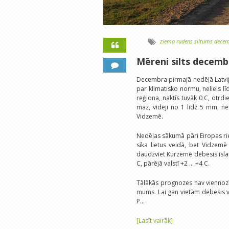
ziema
rudens
siltums
decem
Mēreni silts decem
Decembra pirmajā nedēļā Latvij
par klimatisko normu, neliels lī
reģiona, naktīs tuvāk 0 C, otrd
maz, vidēji no 1 līdz 5 mm, ne
Vidzemē.
Nedēļas sākumā pāri Eiropas rie
sīka lietus veidā, bet Vidzemē
daudzviet Kurzemē debesis īsla
C, pārējā valstī +2 ... +4 C.
Tālākās prognozes nav viennozī
mums. Lai gan vietām debesis va
P…
[Lasīt vairāk]