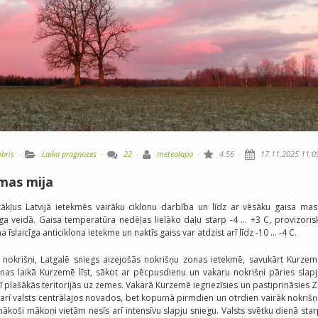
bris
·
Laika prognozes
·
22
·
meteolapa
·
4.56
·
17.11.2025 11:0
emas mija
tākļus Latvijā ietekmēs vairāku ciklonu darbība un līdz ar vēsāku gaisa ma
ga veidā. Gaisa temperatūra nedēļas lielāko daļu starp -4 ... +3 C, provizoris
slaicīga anticiklona ietekme un naktīs gaiss var atdzist arī līdz -10 ... -4 C.
 nokrišņi, Latgalē sniegs aizejošās nokrišņu zonas ietekmē, savukārt Kurzem
nas laikā Kurzemē līst, sākot ar pēcpusdienu un vakaru nokrišņi pāries slap
rī plašākās teritorijās uz zemes. Vakarā Kurzemē iegriezīsies un pastiprināsies 
, arī valsts centrālajos novados, bet kopumā pirmdien un otrdien vairāk nokriš
koši mākoņi vietām nesīs arī intensīvu slapju sniegu. Valsts svētku dienā sta