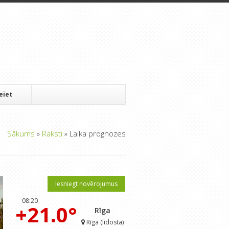
Ieiet
Sākums
»
Raksti
»
Laika prognozes
Iesniegt novērojumus
08:20
+21.0°
Rīga
Rīga (lidosta)