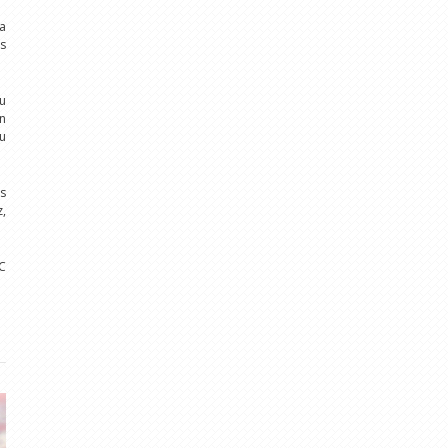
ra
as
žu
en
ku
s
z,
C