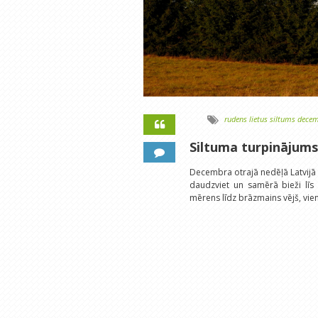
rudens
lietus
siltums
decem
Siltuma turpinājums
Decembra otrajā nedēļā Latvijā 
daudzviet un samērā bieži līs (
mērens līdz brāzmains vējš, vie