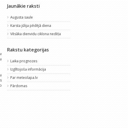
Jaunākie raksti
Augusta saule
Karsta jūlija pēdējā diena
Vēsāka dienvidu ciklona nedēļa
Rakstu kategorijas
av
du
Laika prognozes
Izglītojoša informācija
u
Par meteolapa.lv
s
rp
Pārdomas