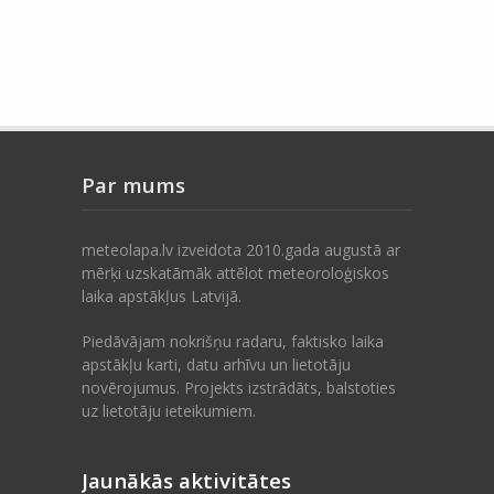
Par mums
meteolapa.lv izveidota 2010.gada augustā ar
mērķi uzskatāmāk attēlot meteoroloģiskos
laika apstākļus Latvijā.
Piedāvājam nokrišņu radaru, faktisko laika
apstākļu karti, datu arhīvu un lietotāju
novērojumus. Projekts izstrādāts, balstoties
uz lietotāju ieteikumiem.
Jaunākās aktivitātes