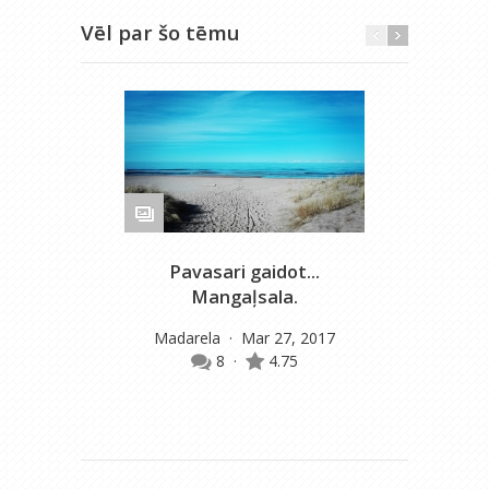
Vēl par šo tēmu
Pavasari gaidot...
Ma
Mangaļsala.
Madarela
· Mar 27, 2017
8
·
4.75