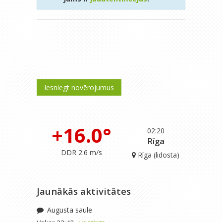
Iesniegt novērojumus
+16.0°
02:20
Rīga
DDR 2.6 m/s
Rīga (lidosta)
Jaunākās aktivitātes
Augusta saule