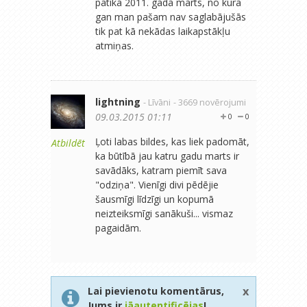
patika 2011. gada marts, no kura
gan man pašam nav saglabājušās
tik pat kā nekādas laikapstākļu
atmiņas.
lightning
- Līvāni
- 3669 novērojumi
09.03.2015 01:11
0
0
Ļoti labas bildes, kas liek padomāt,
Atbildēt
ka būtībā jau katru gadu marts ir
savādāks, katram piemīt sava
"odziņa". Vienīgi divi pēdējie
šausmīgi līdzīgi un kopumā
neizteiksmīgi sanākuši... vismaz
pagaidām.
x
Lai pievienotu komentārus,
Jums ir
jāautentificējas
!