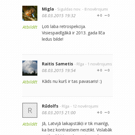
Migla
- Siguldas nov.
- 8 novērojumi
08.03.2015 19:32
0
0
Ļoti laba retrospekcija.
Atbildēt
Visiespaidīgākā ir 2013. gada līča
ledus bilde!
Raitis Sametis
- Rīga
- 1 novērojums
08.03.2015 19:54
0
0
Kāds nu kurš ir tas pavasaris! :)
Atbildēt
Rūdolfs
- Rīga
- 12 novērojumi
R
08.03.2015 21:00
0
0
Jā, Latvijā laikapstākļi ir tik mainīgi,
Atbildēt
ka bez kontrastiem neiztikt. Vislabāk