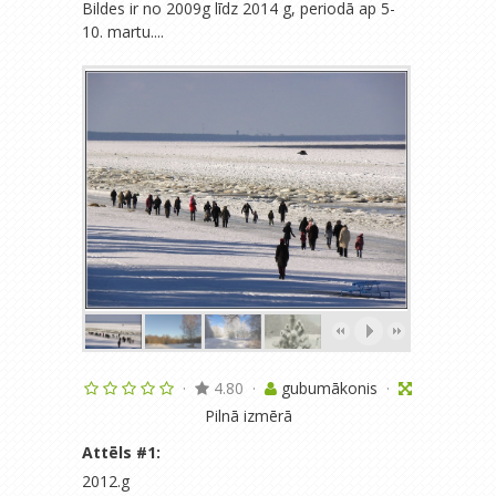
Bildes ir no 2009g līdz 2014 g, periodā ap 5-
10. martu....
·
4.80
·
gubumākonis
·
Pilnā izmērā
Attēls #
1
:
2012.g