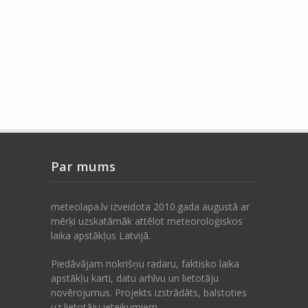
Par mums
meteolapa.lv izveidota 2010.gada augustā ar
mērķi uzskatāmāk attēlot meteoroloģiskos
laika apstākļus Latvijā.
Piedāvājam nokrišņu radaru, faktisko laika
apstākļu karti, datu arhīvu un lietotāju
novērojumus. Projekts izstrādāts, balstoties
uz lietotāju ieteikumiem.