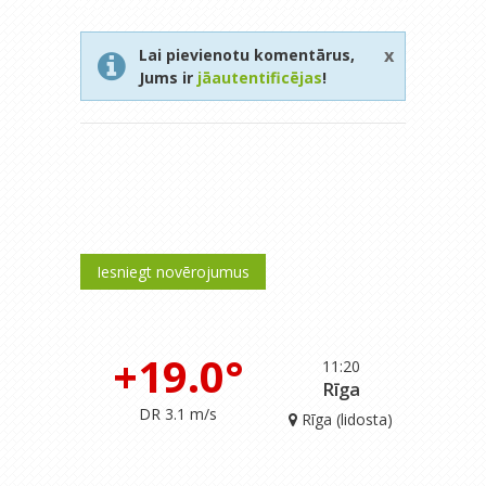
x
Lai pievienotu komentārus,
Jums ir
jāautentificējas
!
Iesniegt novērojumus
+19.0°
11:20
Rīga
DR 3.1 m/s
Rīga (lidosta)