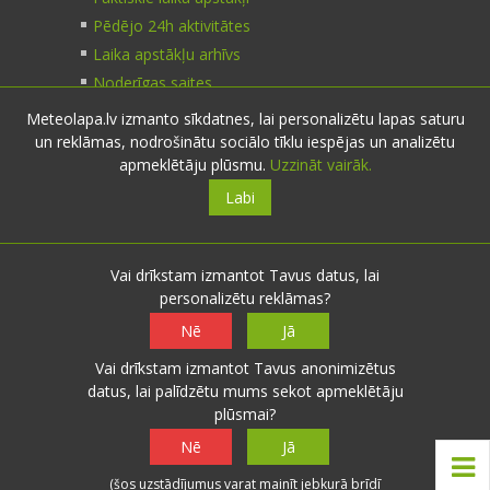
Pēdējo 24h aktivitātes
Laika apstākļu arhīvs
Noderīgas saites
Meteolapa.lv izmanto sīkdatnes, lai personalizētu lapas saturu
un reklāmas, nodrošinātu sociālo tīklu iespējas un analizētu
Kontakti
apmeklētāju plūsmu.
Uzzināt vairāk.
Labi
Sazinies:
nosūti ziņu
E-pasts:
info@meteolapa.lv
Vai drīkstam izmantot Tavus datus, lai
personalizētu reklāmas?
Seko mums
Nē
Jā
Vai drīkstam izmantot Tavus anonimizētus
datus, lai palīdzētu mums sekot apmeklētāju
plūsmai?
© 2026 meteolapa.lv. v2
Nē
Jā
Sākums
·
Raksti
·
Galerijas
·
Radars
·
Faktiskie
(šos uzstādījumus varat mainīt jebkurā brīdī