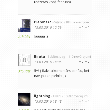
redzētas kopš februāra.
Pierobežā
- Viļaka
- 1048 novērojumi
13.03.2016 12:59
0
0
Jāāāaa :)
Atbildēt
Biruta
- Babītes pag.
- 110 novērojumi
B
13.03.2016 14:06
0
0
5+! ( Raksta:komentārs par īsu, bet
Atbildēt
nav jau ko piebilst:))
lightning
- Līvāni
- 3669 novērojumi
13.03.2016 18:48
0
0