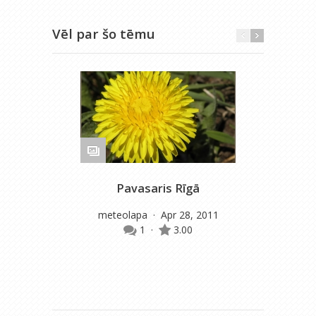
Vēl par šo tēmu
Pavasaris Rīgā
meteolapa
· Apr 28, 2011
m
1
·
3.00