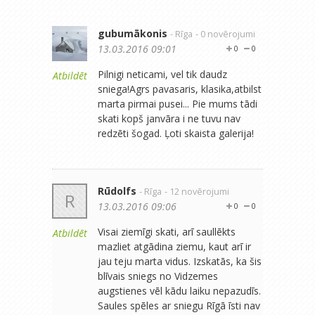
gubumākonis
- Rīga
- 0 novērojumi
13.03.2016 09:01
0
0
Pilnigi neticami, vel tik daudz
Atbildēt
sniega!Agrs pavasaris, klasika,atbilst
marta pirmai pusei... Pie mums tādi
skati kopš janvāra i ne tuvu nav
redzēti šogad. Ļoti skaista galerija!
Rūdolfs
- Rīga
- 12 novērojumi
R
13.03.2016 09:06
0
0
Visai ziemīgi skati, arī saullēkts
Atbildēt
mazliet atgādina ziemu, kaut arī ir
jau teju marta vidus. Izskatās, ka šis
blīvais sniegs no Vidzemes
augstienes vēl kādu laiku nepazudīs.
Saules spēles ar sniegu Rīgā īsti nav