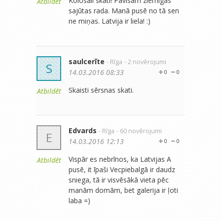
Kolosāli skati! Pavisam ziemīgas
Atbildēt
sajūtas rada. Manā pusē no tā sen
ne miņas. Latvija ir liela! :)
saulcerīte
- Rīga
- 2 novērojumi
S
14.03.2016 08:33
0
0
Skaisti sērsnas skati.
Atbildēt
Edvards
- Rīga
- 60 novērojumi
E
14.03.2016 12:13
0
0
Vispār es nebrīnos, ka Latvijas A
Atbildēt
pusē, it īpaši Vecpiebalgā ir daudz
sniega, tā ir visvēsākā vieta pēc
manām domām, bet galerija ir ļoti
laba =)