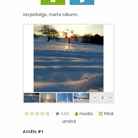
Vecpiebalga, marta sākums.
·
4.83
·
muntis
·
Pilnā
izmērā
Attēls #
1