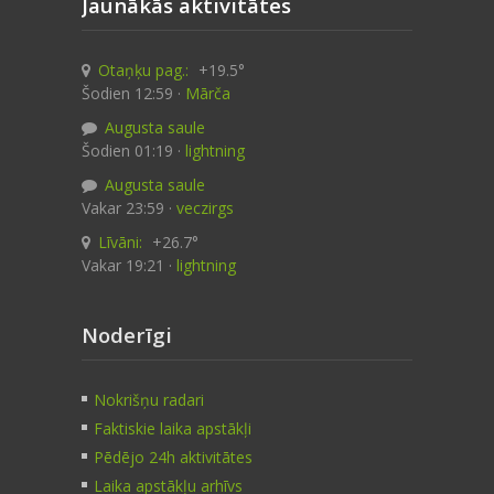
Jaunākās aktivitātes
Otaņķu pag.:
+19.5°
Šodien 12:59 ·
Mārča
Augusta saule
Šodien 01:19 ·
lightning
Augusta saule
Vakar 23:59 ·
veczirgs
Līvāni:
+26.7°
Vakar 19:21 ·
lightning
Noderīgi
Nokrišņu radari
Faktiskie laika apstākļi
Pēdējo 24h aktivitātes
Laika apstākļu arhīvs