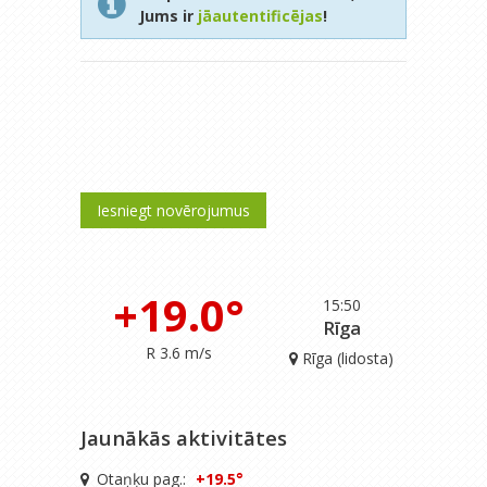
Jums ir
jāautentificējas
!
Iesniegt novērojumus
+19.0°
15:50
Rīga
R 3.6 m/s
Rīga (lidosta)
Jaunākās aktivitātes
Otaņķu pag.:
+19.5°