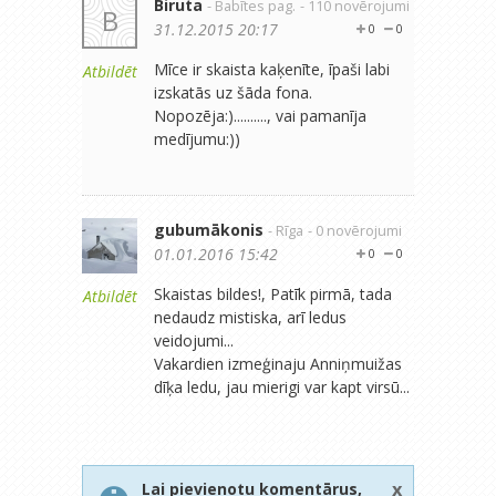
Biruta
- Babītes pag.
- 110 novērojumi
B
31.12.2015 20:17
0
0
Mīce ir skaista kaķenīte, īpaši labi
Atbildēt
izskatās uz šāda fona.
Nopozēja:).........., vai pamanīja
medījumu:))
gubumākonis
- Rīga
- 0 novērojumi
01.01.2016 15:42
0
0
Skaistas bildes!, Patīk pirmā, tada
Atbildēt
nedaudz mistiska, arī ledus
veidojumi...
Vakardien izmeģinaju Anniņmuižas
dīķa ledu, jau mierigi var kapt virsū...
x
Lai pievienotu komentārus,