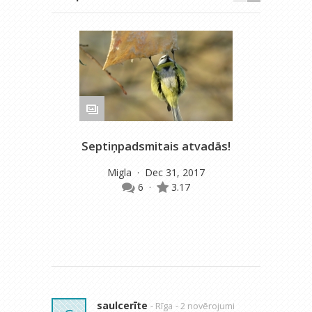
Septiņpadsmitais atvadās!
Migla
· Dec 31, 2017
6
·
3.17
saulcerīte
- Rīga
- 2 novērojumi