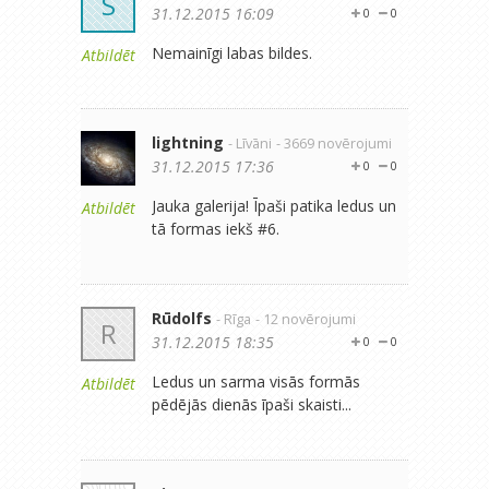
S
31.12.2015 16:09
0
0
Nemainīgi labas bildes.
Atbildēt
lightning
- Līvāni
- 3669 novērojumi
31.12.2015 17:36
0
0
Jauka galerija! Īpaši patika ledus un
Atbildēt
tā formas iekš #6.
Rūdolfs
- Rīga
- 12 novērojumi
R
31.12.2015 18:35
0
0
Ledus un sarma visās formās
Atbildēt
pēdējās dienās īpaši skaisti...