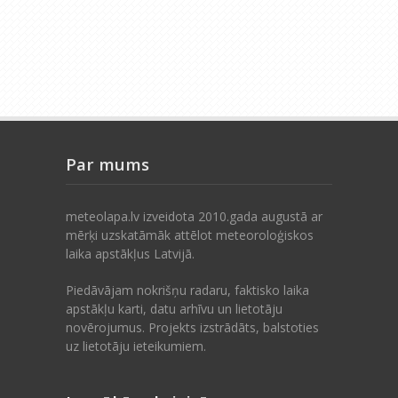
Par mums
meteolapa.lv izveidota 2010.gada augustā ar
mērķi uzskatāmāk attēlot meteoroloģiskos
laika apstākļus Latvijā.
Piedāvājam nokrišņu radaru, faktisko laika
apstākļu karti, datu arhīvu un lietotāju
novērojumus. Projekts izstrādāts, balstoties
uz lietotāju ieteikumiem.