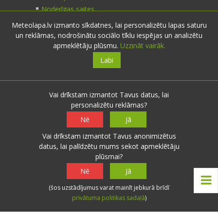
Noderīgas saites
Meteolapa.lv izmanto sīkdatnes, lai personalizētu lapas saturu
un reklāmas, nodrošinātu sociālo tīklu iespējas un analizētu
Kontakti
apmeklētāju plūsmu.
Uzzināt vairāk.
Labi
Sazinies:
nosūti ziņu
E-pasts:
info@meteolapa.lv
Vai drīkstam izmantot Tavus datus, lai
personalizētu reklāmas?
Seko mums
Nē
Jā
Vai drīkstam izmantot Tavus anonimizētus
datus, lai palīdzētu mums sekot apmeklētāju
plūsmai?
© 2026 meteolapa.lv. v2
Nē
Jā
Sākums
·
Raksti
·
Galerijas
·
Radars
·
Faktiskie
(šos uzstādījumus varat mainīt jebkurā brīdī
laika apstākļi
·
Sazināties
·
Privātuma politika
·
privātuma politikas sadaļā
)
Lietošanas noteikumi
·
Par mums