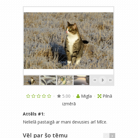
·
5.00
·
Migla
·
Pilnā
izmērā
Attēls #
1
:
Nelielā pastaigā ar mani devusies arī Mīce.
Vēl par šo tēmu