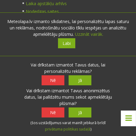
Laika apstākļu arhīvs
Noderīgas saites
Meteolapa.lv izmanto sīkdatnes, lai personalizētu lapas saturu
un reklāmas, nodrošinātu sociālo tīklu iespējas un analizētu
Kontakti
apmeklētāju plūsmu.
Uzzināt vairāk.
Labi
Sazinies:
nosūti ziņu
E-pasts:
info@meteolapa.lv
Vai drīkstam izmantot Tavus datus, lai
personalizētu reklāmas?
Seko mums
Nē
Jā
Vai drīkstam izmantot Tavus anonimizētus
datus, lai palīdzētu mums sekot apmeklētāju
plūsmai?
© 2026 meteolapa.lv. v2
Nē
Jā
Sākums
·
Raksti
·
Galerijas
·
Radars
·
Faktiskie
(šos uzstādījumus varat mainīt jebkurā brīdī
laika apstākļi
·
Sazināties
·
Privātuma politika
·
privātuma politikas sadaļā
)
Lietošanas noteikumi
·
Par mums