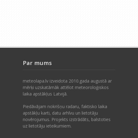
Par mums
meteolapa.lv izveidota 2010.gada augustā ar
mērķi uzskatāmāk attēlot meteoroloģiskos
laika apstākļus Latvijā.
Piedāvājam nokrišņu radaru, faktisko laika
apstākļu karti, datu arhīvu un lietotāju
novērojumus. Projekts izstrādāts, balstoties
uz lietotāju ieteikumiem.