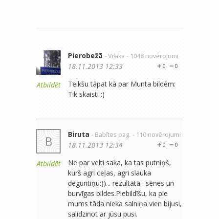
Pierobežā
- Viļaka
- 1048 novērojumi
18.11.2013 12:33
0
0
Teikšu tāpat kā par Munta bildēm:
Atbildēt
Tik skaisti :)
Biruta
- Babītes pag.
- 110 novērojumi
B
18.11.2013 12:34
0
0
Ne par velti saka, ka tas putniņš,
Atbildēt
kurš agri ceļas, agri slauka
deguntiņu:))... rezultātā : sēnes un
burvīgas bildes.Piebildīšu, ka pie
mums tāda nieka salniņa vien bijusi,
salīdzinot ar jūsu pusi.