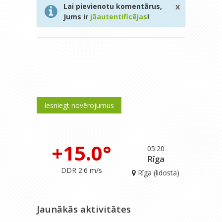
x
Lai pievienotu komentārus,
Jums ir
jāautentificējas
!
Iesniegt novērojumus
+15.0°
05:20
Rīga
DDR 2.6 m/s
Rīga (lidosta)
Jaunākās aktivitātes