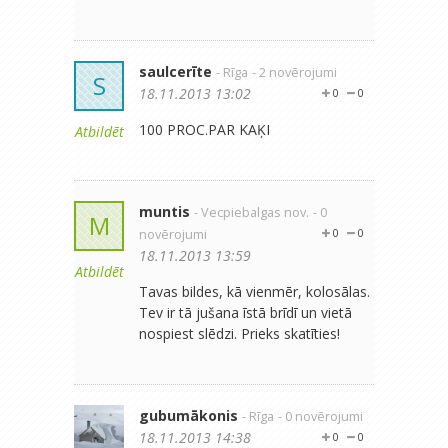
saulcerīte
- Rīga
- 2 novērojumi
S
18.11.2013 13:02
0
0
100 PROC.PAR KAĶI
Atbildēt
muntis
- Vecpiebalgas nov.
- 0
M
novērojumi
0
0
18.11.2013 13:59
Atbildēt
Tavas bildes, kā vienmēr, kolosālas.
Tev ir tā jušana īstā brīdī un vietā
nospiest slēdzi. Prieks skatīties!
gubumākonis
- Rīga
- 0 novērojumi
18.11.2013 14:38
0
0