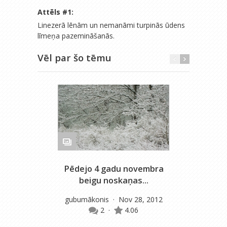
Attēls #
1
:
Linezerā lēnām un nemanāmi turpinās ūdens
līmeņa pazemināšanās.
Vēl par šo tēmu
Pēdejo 4 gadu novembra
beigu noskaņas...
gubumākonis
· Nov 28, 2012
2
·
4.06