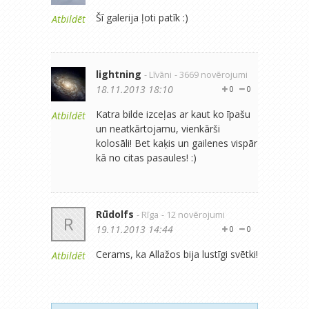
Šī galerija ļoti patīk :)
Atbildēt
lightning
- Līvāni
- 3669 novērojumi
18.11.2013 18:10
0
0
Katra bilde izceļas ar kaut ko īpašu
Atbildēt
un neatkārtojamu, vienkārši
kolosāli! Bet kaķis un gailenes vispār
kā no citas pasaules! :)
Rūdolfs
- Rīga
- 12 novērojumi
R
19.11.2013 14:44
0
0
Cerams, ka Allažos bija lustīgi svētki!
Atbildēt