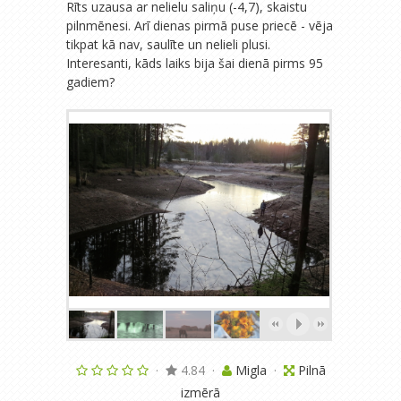
Rīts uzausa ar nelielu saliņu (-4,7), skaistu
pilnmēnesi. Arī dienas pirmā puse priecē - vēja
tikpat kā nav, saulīte un nelieli plusi.
Interesanti, kāds laiks bija šai dienā pirms 95
gadiem?
·
4.84
·
Migla
·
Pilnā
izmērā