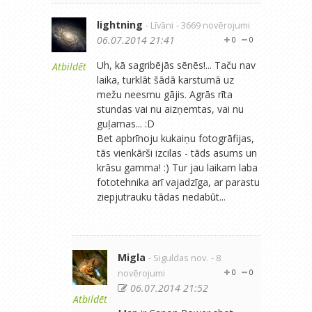
lightning
- Līvāni
- 3669 novērojumi
06.07.2014 21:41
0
0
Uh, kā sagribējās sēnēs!... Taču nav
Atbildēt
laika, turklāt šādā karstumā uz
mežu neesmu gājis. Agrās rīta
stundas vai nu aizņemtas, vai nu
guļamas... :D
Bet apbrīnoju kukaiņu fotogrāfijas,
tās vienkārši izcilas - tāds asums un
krāsu gamma! :) Tur jau laikam laba
fototehnika arī vajadzīga, ar parastu
ziepjutrauku tādas nedabūt...
Migla
- Siguldas nov.
- 8
novērojumi
0
0
06.07.2014 21:52
Atbildēt