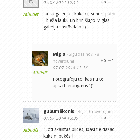
07.07.2014 12:11
0
0
Jauka galerija - kukaiņi, sēnes, putni
Atbildēt
- bieža lauku un brīnišķīgo Miglas
galeriju sastāvdaļa. :)
Migla
- Siguldas nov.
- 8
novērojumi
0
0
07.07.2014 13:16
Atbildēt
Fotogrāfēju to, kas nu te
apkārt ieraugāms:))).
gubumākonis
- Rīga
- 0 novērojumi
07.07.2014 13:39
0
0
"Loti skaistas bildes, īpaši tie dažadi
Atbildēt
kukaiņi puķēs!!!