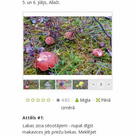
5. un 6. jūlijs, Allaži.
·
4.82
·
Migla
·
Pilnā
izmērā
Attēls #
1
:
Labas ziņa sēņotājiem - nupat dīgst
makavices jeb priežu bekas. Meklējiet