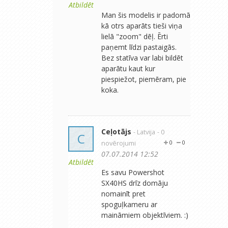
Atbildēt
Man šis modelis ir padomā
kā otrs aparāts tieši viņa
lielā "zoom" dēļ. Ērti
paņemt līdzi pastaigās.
Bez statīva var labi bildēt
aparātu kaut kur
piespiežot, piemēram, pie
koka.
Ceļotājs
- Latvija
- 0
C
novērojumi
0
0
07.07.2014 12:52
Atbildēt
Es savu Powershot
SX40HS drīz domāju
nomainīt pret
spoguļkameru ar
maināmiem objektīviem. :)