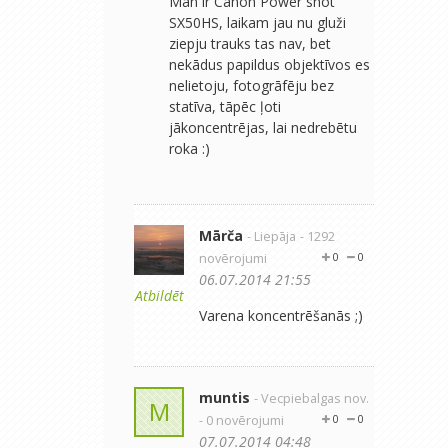
Man ir Canon Power shot
SX50HS, laikam jau nu gluži
ziepju trauks tas nav, bet
nekādus papildus objektīvos es
nelietoju, fotogrāfēju bez
statīva, tāpēc ļoti
jākoncentrējas, lai nedrebētu
roka :)
Mārča
- Liepāja
- 1292
novērojumi
0
0
06.07.2014 21:55
Atbildēt
Varena koncentrēšanās ;)
muntis
- Vecpiebalgas nov.
M
- 0 novērojumi
0
0
07.07.2014 04:48