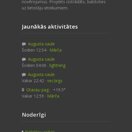
novērojumus. Projekts izstrādāts, balstoties
uz lietotāju ieteikumiem.
Jaunākās aktivitātes
Augusta saule
Šodien 12:54 ·
Mārča
Augusta saule
Šodien 04:06 ·
lightning
Augusta saule
Vakar 22:42 ·
veczirgs
Otaņķu pag.:
+19.5°
Vakar 12:59 ·
Mārča
Noderīgi
Nokrišņu radari