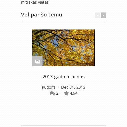
mitrākās vietās!
Vēl par šo tēmu
2013.gada atmiņas
Nos
Rūdolfs
· Dec 31, 2013
2
·
4.64