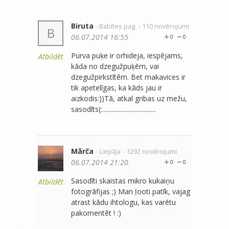
Biruta
- Babītes pag.
- 110 novērojumi
B
06.07.2014 16:55
0
0
Purva puķe ir orhideja, iespējams,
Atbildēt
kāda no dzegužpuķēm, vai
dzegužpirkstītēm. Bet makavices ir
tik apetelīgas, ka kāds jau ir
aizkodis:))Tā, atkal gribas uz mežu,
sasodīts(:...................................
Mārča
- Liepāja
- 1292 novērojumi
06.07.2014 21:20
0
0
Sasodīti skaistas mikro kukaiņu
Atbildēt
fotogrāfijas ;) Man ļooti patīk, vajag
atrast kādu ihtologu, kas varētu
pakomentēt ! :)