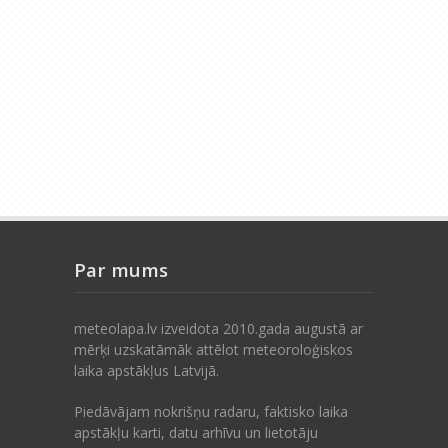
Par mums
meteolapa.lv izveidota 2010.gada augustā ar
mērķi uzskatāmāk attēlot meteoroloģiskos
laika apstākļus Latvijā.
Piedāvājam nokrišņu radaru, faktisko laika
apstākļu karti, datu arhīvu un lietotāju