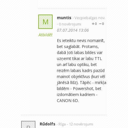
muntis
- Vecpiebalgas nov.
M
- 0 novērojumi
0
0
07.07.2014 13:06
Atbildēt
Es ieteiktu nevis nomainīt,
bet saglabāt. Protams,
dabā ļoti labas bildes var
uzņemt tikai ar labu TTL
un arī labu optiku, bet
reizēm labais kadrs pazūd
mainot objektīvus (kuri vēl
jānēsā līdz). Tāpēc - mirkļa
bildēm - Powershot, bet
izdomātiem kadriem -
CANON 6D.
Rūdolfs
- Rīga
- 12 novērojumi
R