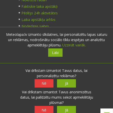
Faktiskie laika apstākļi
Pēdējo 24h aktivitātes
Laika apstākļu arhīvs
Noderīgas saites
Meteolapa.lv izmanto sīkdatnes, lai personalizētu lapas saturu
un reklāmas, nodrošinātu sociālo tīklu iespējas un analizētu
Kontakti
apmeklētāju plūsmu.
Uzzināt vairāk.
Labi
Sazinies:
nosūti ziņu
E-pasts:
info@meteolapa.lv
Vai drīkstam izmantot Tavus datus, lai
personalizētu reklāmas?
Seko mums
Nē
Jā
Vai drīkstam izmantot Tavus anonimizētus
datus, lai palīdzētu mums sekot apmeklētāju
plūsmai?
© 2026 meteolapa.lv. v2
Nē
Jā