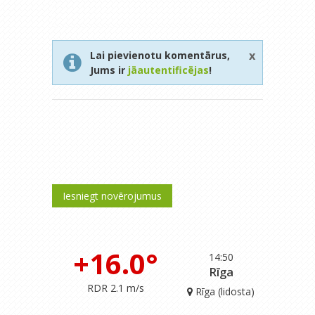
x
Lai pievienotu komentārus,
Jums ir
jāautentificējas
!
Iesniegt novērojumus
+16.0°
14:50
Rīga
RDR 2.1 m/s
Rīga (lidosta)