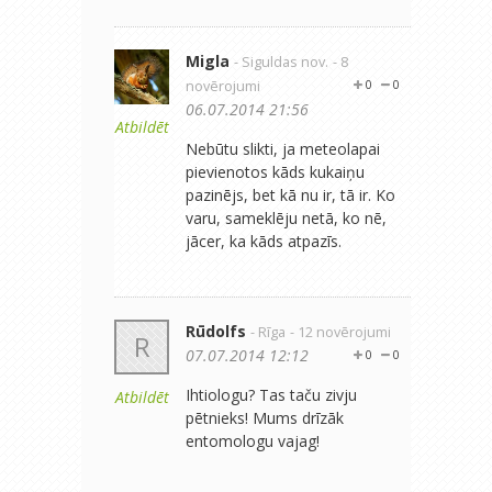
Migla
- Siguldas nov.
- 8
novērojumi
0
0
06.07.2014 21:56
Atbildēt
Nebūtu slikti, ja meteolapai
pievienotos kāds kukaiņu
pazinējs, bet kā nu ir, tā ir. Ko
varu, sameklēju netā, ko nē,
jācer, ka kāds atpazīs.
Rūdolfs
- Rīga
- 12 novērojumi
R
07.07.2014 12:12
0
0
Ihtiologu? Tas taču zivju
Atbildēt
pētnieks! Mums drīzāk
entomologu vajag!