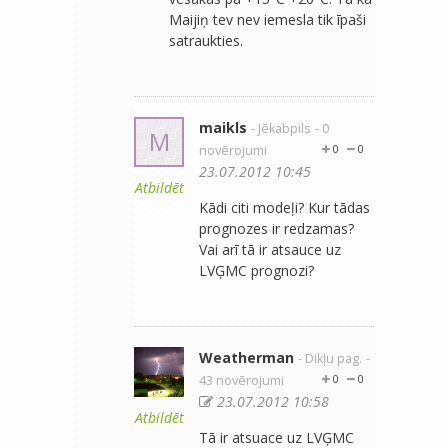
Maijiņ tev nev iemesla tik īpaši
satraukties.
maikls
- Jēkabpils
- 0
M
novērojumi
0
0
23.07.2012 10:45
Atbildēt
Kādi citi modeļi? Kur tādas
prognozes ir redzamas?
Vai arī tā ir atsauce uz
LVĢMC prognozi?
Weatherman
- Dikļu pag.
-
43 novērojumi
0
0
23.07.2012 10:58
Atbildēt
Tā ir atsuace uz LVĢMC