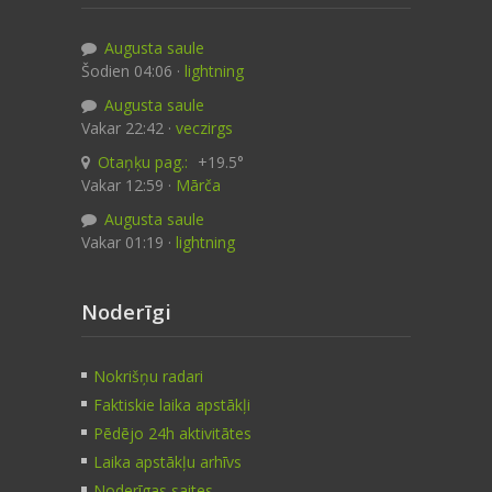
Augusta saule
Šodien 04:06 ·
lightning
Augusta saule
Vakar 22:42 ·
veczirgs
Otaņķu pag.:
+19.5°
Vakar 12:59 ·
Mārča
Augusta saule
Vakar 01:19 ·
lightning
Noderīgi
Nokrišņu radari
Faktiskie laika apstākļi
Pēdējo 24h aktivitātes
Laika apstākļu arhīvs
Noderīgas saites