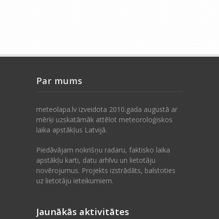
Par mums
meteolapa.lv izveidota 2010.gada augustā ar
mērķi uzskatāmāk attēlot meteoroloģiskos
laika apstākļus Latvijā.
Piedāvājam nokrišņu radaru, faktisko laika
apstākļu karti, datu arhīvu un lietotāju
novērojumus. Projekts izstrādāts, balstoties
uz lietotāju ieteikumiem.
Jaunākās aktivitātes