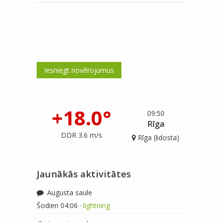
Iesniegt novērojumus
+18.0°
09:50
Rīga
DDR 3.6 m/s
Rīga (lidosta)
Jaunākās aktivitātes
Augusta saule
Šodien 04:06 ·
lightning