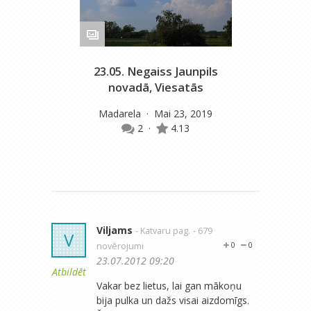
23.05. Negaiss Jaunpils
novadā, Viesatās
Madarela
· Mai 23, 2019
2
·
4.13
Viljams
- Katvaru pag.
- 679
V
novērojumi
0
0
23.07.2012 09:20
Atbildēt
Vakar bez lietus, lai gan mākoņu
bija pulka un dažs visai aizdomīgs.