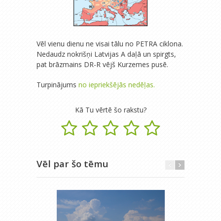
Vēl vienu dienu ne visai tālu no PETRA ciklona.
Nedaudz nokrišņi Latvijas A daļā un spirgts,
pat brāzmains DR-R vējš Kurzemes pusē.
Turpinājums
no iepriekšējās nedēļas.
Kā Tu vērtē šo rakstu?
Vēl par šo tēmu