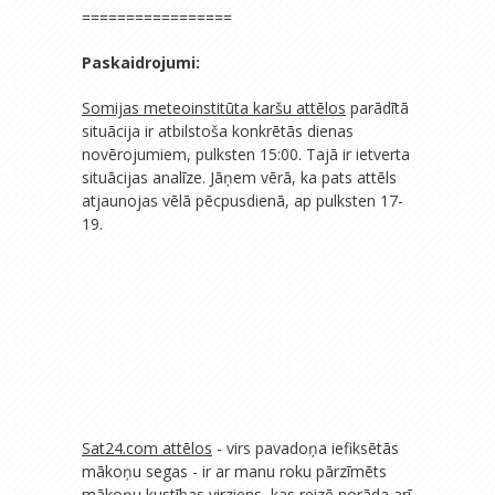
=================
Paskaidrojumi:
Somijas meteoinstitūta karšu attēlos
parādītā
situācija ir atbilstoša konkrētās dienas
novērojumiem, pulksten 15:00. Tajā ir ietverta
situācijas analīze. Jāņem vērā, ka pats attēls
atjaunojas vēlā pēcpusdienā, ap pulksten 17-
19.
Sat24.com attēlos
- virs pavadoņa iefiksētās
mākoņu segas - ir ar manu roku pārzīmēts
mākoņu kustības virziens, kas reizē norāda arī