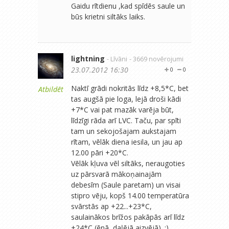
Gaidu rītdienu ,kad spīdēs saule un
būs krietni siltāks laiks.
lightning
- Līvāni
- 3669 novērojumi
23.07.2012 16:30
0
0
Naktī grādi nokritās līdz +8,5*C, bet
Atbildēt
tas augšā pie loga, lejā droši kādi
+7*C vai pat mazāk varēja būt,
līdzīgi rāda arī LVC. Taču, par spīti
tam un sekojošajam aukstajam
rītam, vēlāk diena iesila, un jau ap
12.00 pāri +20*C.
Vēlāk kļuva vēl siltāks, neraugoties
uz pārsvarā mākoņainajām
debesīm (Saule paretam) un visai
stipro vēju, kopš 14.00 temperatūra
svārstās ap +22...+23*C,
saulainākos brīžos pakāpās arī līdz
+24*C (ēnā, daļējā aizvējā). :)