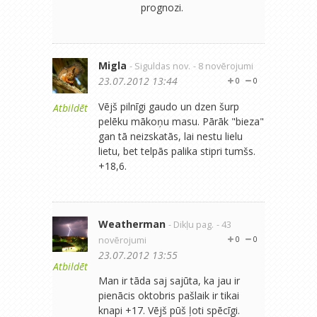
prognozi.
Migla
- Siguldas nov.
- 8 novērojumi
23.07.2012 13:44
0
0
Vējš pilnīgi gaudo un dzen šurp
Atbildēt
pelēku mākoņu masu. Pārāk "bieza"
gan tā neizskatās, lai nestu lielu
lietu, bet telpās palika stipri tumšs.
+18,6.
Weatherman
- Dikļu pag.
- 43
novērojumi
0
0
23.07.2012 13:55
Atbildēt
Man ir tāda saj sajūta, ka jau ir
pienācis oktobris pašlaik ir tikai
knapi +17. Vējš pūš ļoti spēcīgi.