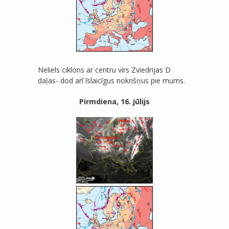
Neliels ciklons ar centru virs Zviedrijas D
daļas- dod arī īslaicīgus nokrišņus pie mums.
Pirmdiena, 16. jūlijs