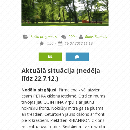
Laika prognozes
·
290
·
Raitis Sametis
·
4.50
·
16.07.2012 11:19
Aktuālā situācija (nedēļa
līdz 22.7.12.)
Nedēļa aizgājusi.
Pirmdiena - vēl aizvien
esam PETRA ciklona ietekmē. Otrdien mums
tuvojas jau QUINTINA virpulis ar jaunu
nokrišņu fronti. Nokrišņi mitrā gaisa plūsmā
arī trešdien. Ceturtdien jauns ciklons ar fronti
pie R krastiem. Piektdien RHIANNON ciklons
ar centru tuvu mums. Sestdiena - vismaz rīta