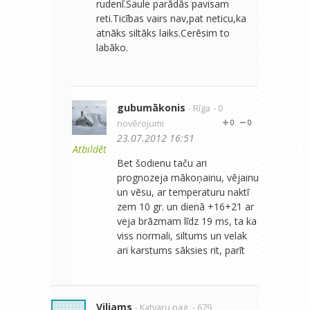
rudenī.Saule parādās pavisam
reti.Ticības vairs nav,pat neticu,ka
atnāks siltāks laiks.Cerēsim to
labāko.
gubumākonis
- Rīga
- 0
novērojumi
0
0
23.07.2012 16:51
Atbildēt
Bet šodienu taču ari
prognozeja mākoņainu, vējainu
un vēsu, ar temperaturu naktī
zem 10 gr. un dienā +16+21 ar
veja brāzmam līdz 19 ms, ta ka
viss normali, siltums un velak
ari karstums sāksies rit, parīt
Viljams
- Katvaru pag.
- 679