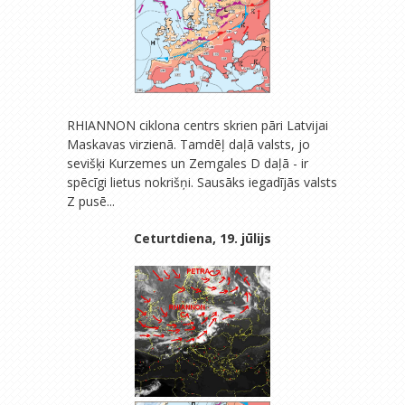
RHIANNON ciklona centrs skrien pāri Latvijai
Maskavas virzienā. Tamdēļ daļā valsts, jo
sevišķi Kurzemes un Zemgales D daļā - ir
spēcīgi lietus nokrišņi. Sausāks iegadījās valsts
Z pusē...
Ceturtdiena, 19. jūlijs