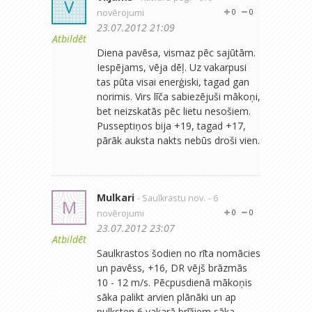
V
novērojumi
0
0
23.07.2012 21:09
Atbildēt
Diena pavēsa, vismaz pēc sajūtām.
Iespējams, vēja dēļ. Uz vakarpusi
tas pūta visai enerģiski, tagad gan
norimis. Virs līča sabiezējuši mākoņi,
bet neizskatās pēc lietu nesošiem.
Pusseptiņos bija +19, tagad +17,
pārāk auksta nakts nebūs droši vien.
Mulkari
- Saulkrastu nov.
- 6
M
novērojumi
0
0
23.07.2012 23:07
Atbildēt
Saulkrastos šodien no rīta nomācies
un pavēss, +16, DR vējš brāzmās
10 - 12 m/s. Pēcpusdienā mākoņis
sāka palikt arvien plānāki un ap
pulksten 6 vakarā brīžiem sāka