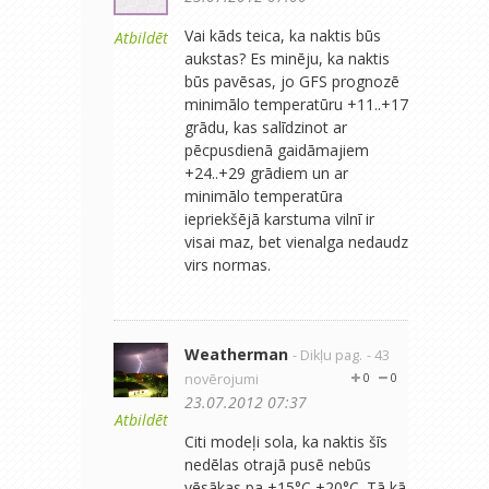
Vai kāds teica, ka naktis būs
Atbildēt
aukstas? Es minēju, ka naktis
būs pavēsas, jo GFS prognozē
minimālo temperatūru +11..+17
grādu, kas salīdzinot ar
pēcpusdienā gaidāmajiem
+24..+29 grādiem un ar
minimālo temperatūra
iepriekšējā karstuma vilnī ir
visai maz, bet vienalga nedaudz
virs normas.
Weatherman
- Dikļu pag.
- 43
novērojumi
0
0
23.07.2012 07:37
Atbildēt
Citi modeļi sola, ka naktis šīs
nedēlas otrajā pusē nebūs
vēsākas pa +15°C +20°C. Tā kā