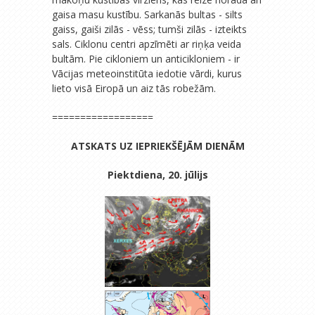
gaisa masu kustību. Sarkanās bultas - silts
gaiss, gaiši zilās - vēss; tumši zilās - izteikts
sals. Ciklonu centri apzīmēti ar riņķa veida
bultām. Pie cikloniem un anticikloniem - ir
Vācijas meteoinstitūta iedotie vārdi, kurus
lieto visā Eiropā un aiz tās robežām.
==================
ATSKATS UZ IEPRIEKŠĒJĀM DIENĀM
Piektdiena, 20. jūlijs