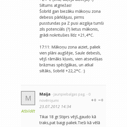
Siltums atgriežas!
Šobrīd gan biezāku mākoņu zona
debesis pārklājusi, pirms
pusstundas pa Z pusi aizgāja tumši
zils potenciāls (?) lietus mākonis,
grādi nokritušies līdz +21,4*C.
17:11: Mākoņu zona aiziet, paliek
vien plāni augšējie, Saule debesīs,
vējš rāmāks kļuvis, vien atsevišķas
brāzmas spēcīgākas, un atkal
siltāks, šobrīd +22,2*C. :)
Maija
- Jaunpiebalgas pag.
- 0
M
novērojumi
0
0
23.07.2012 14:34
Atbildēt
Tikai 18 gr.Stiprs vējš,gaudo kā
traks,pat baigi paliek.Tieši kā vēlā