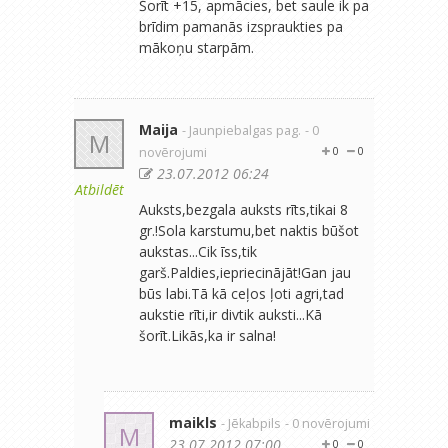
Šorīt +15, apmācies, bet saule ik pa
brīdim pamanās izspraukties pa
mākoņu starpām.
Maija
- Jaunpiebalgas pag.
- 0
M
novērojumi
0
0
23.07.2012 06:24
Atbildēt
Auksts,bezgala auksts rīts,tikai 8
gr.!Sola karstumu,bet naktis būšot
aukstas...Cik īss,tik
garš.Paldies,iepriecinājāt!Gan jau
būs labi.Tā kā ceļos ļoti agri,tad
aukstie rīti,ir divtik auksti...Kā
šorīt.Likās,ka ir salna!
maikls
- Jēkabpils
- 0 novērojumi
M
23.07.2012 07:00
0
0