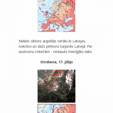
Neliels ciklons aizpildās netālu bi Latvijas,
nokrišņi un dažs pērkons turpinās Latvijā. Pie
austrumu robežām - nedaudz mierīgāks laiks.
Otrdiena, 17. jūlijs