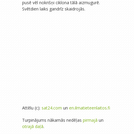
pusē vēl nokrišņi ciklona tālā aizmugurē.
Svētdien laiks gandrīz skaidrojās.
Attēlu (c):
sat24.com
un
en.ilmatieteenlaitos.fi
Turpinājums nākamās nedēļas
pirmajā
un
otrajā daļā
.