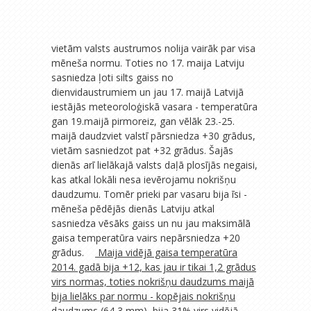
vietām valsts austrumos nolija vairāk par visa
mēneša normu. Toties no 17. maija Latviju
sasniedza ļoti silts gaiss no
dienvidaustrumiem un jau 17. maijā Latvijā
iestājās meteoroloģiskā vasara - temperatūra
gan 19.maijā pirmoreiz, gan vēlāk 23.-25.
maijā daudzviet valstī pārsniedza +30 grādus,
vietām sasniedzot pat +32 grādus. Šajās
dienās arī lielākajā valsts daļā plosījās negaisi,
kas atkal lokāli nesa ievērojamu nokrišņu
daudzumu. Tomēr prieki par vasaru bija īsi -
mēneša pēdējās dienās Latviju atkal
sasniedza vēsāks gaiss un nu jau maksimālā
gaisa temperatūra vairs nepārsniedza +20
grādus.
Maija vidējā gaisa temperatūra
2014. gadā bija +12, kas jau ir tikai 1,2 grādus
virs normas, toties nokrišņu daudzums maijā
bija lielāks par normu - kopējais nokrišņu
daudzums (64,3 mm), bija 31% virs vidējā