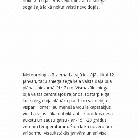
nokrišņu bija lietus veidā, līdz ar to sniega
sega šajā laikā nekur valstī neveidojās
.
Meteoroloģiskā ziema Latvijā iestājās tikai 12.
janvārī, taču sniega sega lielā valsts daļā bija
plāna - biezumā līdz 7 cm. Vismazāk sniega
bija valsts centrālajos rajonos, tostarp Rīgā,
kur sniega bija plānāka par 1 cm vai nebija
vispār. Tomēr jau mēneša vidū laikapstākļus
virs Latvijas sāka noteikt anticikloni, kas nesa
aukstu un sausu gaisu - ar -15...-20 grādus
zemām temperatūrām. Šajā laikā novērojām
arī sarmu. Visaukstākās janvāra un arī visa