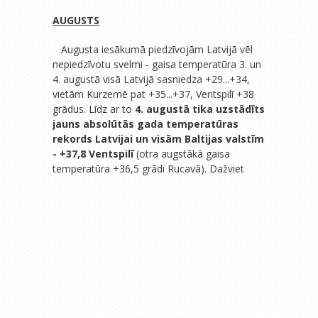
AUGUSTS
Augusta iesākumā piedzīvojām Latvijā vēl
nepiedzīvotu svelmi - gaisa temperatūra 3. un
4. augustā visā Latvijā sasniedza +29...+34,
vietām Kurzemē pat +35...+37, Ventspilī +38
grādus. Līdz ar to
4. augustā tika uzstādīts
jauns absolūtās gada temperatūras
rekords Latvijai un visām Baltijas valstīm
- +37,8 Ventspilī
(otra augstākā gaisa
temperatūra +36,5 grādi Rucavā). Dažviet