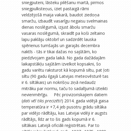
sniegputeni, lāsteku pilēšanu martā, pirmos
sniegpulksteņus, iziet pastaigā rāmi
veldzējošā maija vakarā, baudot ziedoņa
smaržu, izbaudīt vasarīgu negaisu svelmainas
dienas noslēgumā, izjust ābolu smaržu
vasaras noslēgumā, skraidīt pa koši zeltaino
lapu paklāju oktobrī un sadzirdēt lauska
spērienus tumšajās un garajās decembra
naktīs - tās ir tikai dažas no sajūtām, ko
piedzīvojam gada laikā. No gada dažādajām
laikapstākļu sajūtām izvelkot kopsakni, šo
gadu varētu raksturot kā kopumā siltu, pat ļoti
siltu (90 gadu ilgajā Latvijas meteovēsturē tas
ir 6. siltākais) un nokrišņu ziņā nedaudz
mitrāku par normu, taču to sadalījumā izteikti
nevienmērīgu. Pēc provizoriskajiem datiem
(
dati vēl tiks precizēti!
) 2014. gada vidējā gaisa
temperatūra ir +7,4 jeb pusotru grādu siltāka
par vidējo rādītāju, kas Latvijai vidēji ir augsts
rādītājs, līdz ar to šis gads kopumā ir 6.
siltākais Latvijā oficiāli reģistrētais. Par to