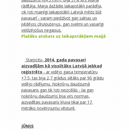
rādītāja. Maija dažādie laikapstākļi parādīja,
cik ļoti mainīgi laikapstākļi Latvijā mēdz būt
pavasarī - varam piedzīvot gan salnas un
pēdējos cīruļputeņus, gan svelmi un vasarīgi
veldzējošus negaisus.
Plašāks atskats uz laikapstākļiem maijā
Starpcitu,
2014. gada pavasari
aizvadījām kā vissiltāko Latvijā jebkad
reģistrēto
- ar vidējo gaisa temperatūru
+7,5, tas bija 2,7 grādus siltāks par 90 grādu
vidējo rādījumu. Nokrišņu daudzumā
pavasaris gan tik ļoti neizcēlās - lai gan
nokrišņu daudzums bija virs normas,
aizvadītais pavasaris kļuva tikai par 17.
mitrāko novērojumu vēsturē.
JŪNIJS