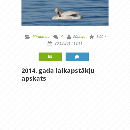
Pārdomas
·
6
·
Rūdolfs
·
5.00
·
30.12.2014 18:11
2014. gada laikapstākļu
apskats