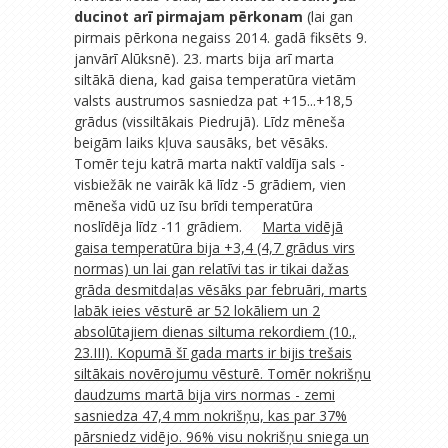
ducinot arī pirmajam pērkonam
(lai gan
pirmais pērkona negaiss 2014. gadā fiksēts 9.
janvārī Alūksnē). 23. marts bija arī marta
siltākā diena, kad gaisa temperatūra vietām
valsts austrumos sasniedza pat +15...+18,5
grādus (vissiltākais Piedrujā). Līdz mēneša
beigām laiks kļuva sausāks, bet vēsāks.
Tomēr teju katrā marta naktī valdīja sals -
visbiežāk ne vairāk kā līdz -5 grādiem, vien
mēneša vidū uz īsu brīdi temperatūra
noslīdēja līdz -11 grādiem.
Marta vidējā
gaisa temperatūra bija +3,4 (4,7 grādus virs
normas) un lai gan relatīvi tas ir tikai dažas
grāda desmitdaļas vēsāks par februāri, marts
labāk ieies vēsturē ar 52 lokāliem un 2
absolūtajiem dienas siltuma rekordiem (10.,
23.III). Kopumā šī gada marts ir bijis trešais
siltākais novērojumu vēsturē. Tomēr nokrišņu
daudzums martā bija virs normas - zemi
sasniedza 47,4 mm nokrišņu, kas par 37%
pārsniedz vidējo. 96% visu nokrišņu sniega un