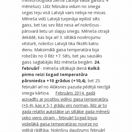
meteoroloģiskā ziema Latvijā valda gandrīz 4
mēnešus). Līdz februāra vidum no sniega
segas teju visā Latvijā vairs nebija ne miņas.
Mēneša vidū Latvijā turpināja ieplūst silts
gaiss, bet tas sev līdzi nesa arī nokrišņus -
pārsvarā lietu un slapju sniegu. Mēneša otrajā
dekādē, kas bija arī 3. siltākā novērojumu
vēsturē, nokrišņi Latvijā tika fiksēti katru
dienu. Maksimālā gaisa temperatūra bija
robežās no 0 līdz +7. Silts, bet jau sausāks
gaiss saglabājās līdz mēneša beigām.
24.
februārī
- mēneša siltākajā dienā
Kolkā
pirmo reizi šogad temperatūra
pārsniedza +10 grādus (+10,4)
, bet 25.
februārī arī no Alūksnes pazuda pēdējā niecīgā
sniega kārtiņa.
Februāris 2014. gadā
aizvadīts ar pozitīvu vidējo gaisa temperatūru
(+0,4), kas ir 5,1 grādu virs normas, līdz ar to
gada relatīvi aukstākie un siltākie gada mēneši
seko viens otram - februārī šogad bijusi
vislielākā gaisa temperatūras novirze no
vidējā rādītāja. Nokrišņu daudzums februārī