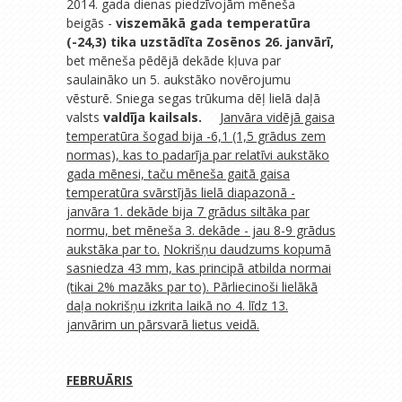
2014. gada dienas piedzīvojām mēneša
beigās -
viszemākā gada temperatūra
(-24,3) tika uzstādīta Zosēnos 26. janvārī,
bet mēneša pēdējā dekāde kļuva par
saulaināko un 5. aukstāko novērojumu
vēsturē. Sniega segas trūkuma dēļ lielā daļā
valsts
valdīja kailsals.
Janvāra vidējā gaisa
temperatūra šogad bija -6,1 (1,5 grādus zem
normas), kas to padarīja par relatīvi aukstāko
gada mēnesi, taču mēneša gaitā gaisa
temperatūra svārstījās lielā diapazonā -
janvāra 1. dekāde bija 7 grādus siltāka par
normu, bet mēneša 3. dekāde - jau 8-9 grādus
aukstāka par to.
Nokrišņu daudzums kopumā
sasniedza 43 mm, kas principā atbilda normai
(tikai 2% mazāks par to). Pārliecinoši lielākā
daļa nokrišņu izkrita laikā no 4. līdz 13.
janvārim un pārsvarā lietus veidā.
FEBRUĀRIS