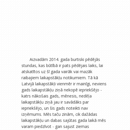
Aizvadām 2014. gada burtiski pēdējās
stundas, kas būtībā ir pats pēdējais laiks, lai
atskatītos uz šī gada vairāk vai mazāk
raibajiem laikapstākļu notikumiem. Tā kā
Latvijā laikapstākļi vienmēr ir mainīgi, neviens
gads laikapstākļu ziņā nekopē iepriekšējo -
katrs nākošais gads, mēnesis, nedēļa
laikapstākļu ziņā jau ir savādāks par
iepriekšējo, un šis gads noteikti nav
izņēmums. Mēs taču zinām, cik dažādas
laikapstākļu un dabas sajūtas gada laikā mēs
varam piedzīvot - gan sajust ziemas