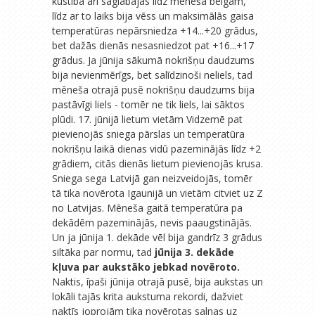
kustība arī saglabājās līdz mēneša beigām,
līdz ar to laiks bija vēss un maksimālās gaisa
temperatūras nepārsniedza +14...+20 grādus,
bet dažās dienās nesasniedzot pat +16...+17
grādus. Ja jūnija sākumā nokrišņu daudzums
bija nevienmērīgs, bet salīdzinoši neliels, tad
mēneša otrajā pusē nokrišņu daudzums bija
pastāvīgi liels - tomēr ne tik liels, lai sāktos
plūdi. 17. jūnijā lietum vietām Vidzemē pat
pievienojās sniega pārslas un temperatūra
nokrišņu laikā dienas vidū pazeminājās līdz +2
grādiem, citās dienās lietum pievienojās krusa.
Sniega sega Latvijā gan neizveidojās, tomēr
tā tika novērota Igaunijā un vietām citviet uz Z
no Latvijas. Mēneša gaitā temperatūra pa
dekādēm pazeminājās, nevis paaugstinājās.
Un ja jūnija 1. dekāde vēl bija gandrīz 3 grādus
siltāka par normu, tad
jūnija 3. dekāde
kļuva par aukstāko jebkad novēroto.
Naktis, īpaši jūnija otrajā pusē, bija aukstas un
lokāli tajās krita aukstuma rekordi, dažviet
naktīs joprojām tika novērotas salnas uz