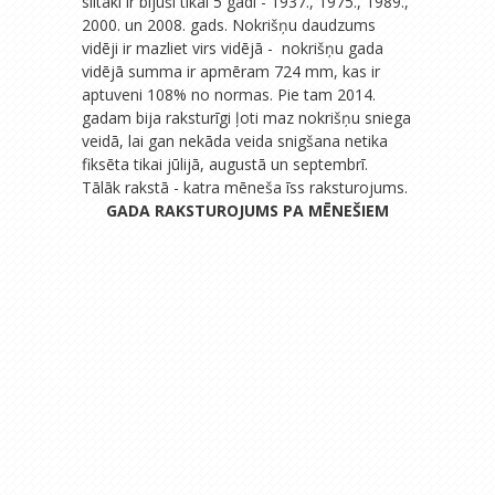
siltāki ir bijuši tikai 5 gadi - 1937., 1975., 1989.,
2000. un 2008. gads. Nokrišņu daudzums
vidēji ir mazliet virs vidējā - nokrišņu gada
vidējā summa ir apmēram 724 mm, kas ir
aptuveni 108% no normas. Pie tam 2014.
gadam bija raksturīgi ļoti maz nokrišņu sniega
veidā, lai gan nekāda veida snigšana netika
fiksēta tikai jūlijā, augustā un septembrī.
Tālāk rakstā - katra mēneša īss raksturojums.
GADA RAKSTUROJUMS PA MĒNEŠIEM