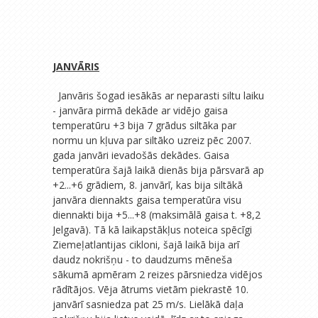
JANVĀRIS
Janvāris šogad iesākās ar neparasti siltu laiku
- janvāra pirmā dekāde ar vidējo gaisa
temperatūru +3 bija 7 grādus siltāka par
normu un kļuva par siltāko uzreiz pēc 2007.
gada janvāri ievadošās dekādes. Gaisa
temperatūra šajā laikā dienās bija pārsvarā ap
+2...+6 grādiem, 8. janvārī, kas bija siltākā
janvāra diennakts gaisa temperatūra visu
diennakti bija +5...+8 (maksimālā gaisa t. +8,2
Jelgavā). Tā kā laikapstākļus noteica spēcīgi
Ziemeļatlantijas cikloni, šajā laikā bija arī
daudz nokrišņu - to daudzums mēneša
sākumā apmēram 2 reizes pārsniedza vidējos
rādītājos. Vēja ātrums vietām piekrastē 10.
janvārī sasniedza pat 25 m/s. Lielākā daļa