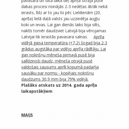
pavasara un siltā laika dēļ aprīļa otrajā pusē
dabas procesi risinājās 2-3 nedēļas ātrāk nekā
ierasts, līdz ar to jau īsi pēc Lieldienām (20.
aprīļa) lielā daļā valsts jau uzziedēja augļu
koki un ievas. Lai gan dienās laiks bija silts,
naktīs tomēr daudzviet Latvijā bija vērojamas
Latvijai tik ierastās pavasara salnas.
Aprīļa
vidējā gaisa temperatūra (+7,2) šogad bija 2,3
grādus augstāka par vidējo aprīļa rādītāju. Lai
gan nokrišņu mēneša pirmajā pusē bija
salīdzinoši daudz, mēneša otrajā pusē
valdošais sausums aprīli kopumā padarīja
sausāku par normu - kopējais nokrišņu
daudzums 30,9 mm bija 79% vidējā.
Plašāks atskats uz 2014. gada aprīļa
laikapstākļiem
MAIJS