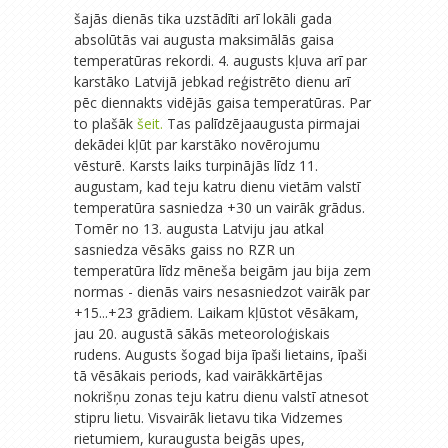
šajās dienās tika uzstādīti arī lokāli gada
absolūtās vai augusta maksimālās gaisa
temperatūras rekordi. 4. augusts kļuva arī par
karstāko Latvijā jebkad reģistrēto dienu arī
pēc diennakts vidējās gaisa temperatūras. Par
to plašāk
šeit.
Tas palīdzējaaugusta pirmajai
dekādei kļūt par karstāko novērojumu
vēsturē. Karsts laiks turpinājās līdz 11.
augustam, kad teju katru dienu vietām valstī
temperatūra sasniedza +30 un vairāk grādus.
Tomēr no 13. augusta Latviju jau atkal
sasniedza vēsāks gaiss no RZR un
temperatūra līdz mēneša beigām jau bija zem
normas - dienās vairs nesasniedzot vairāk par
+15...+23 grādiem. Laikam kļūstot vēsākam,
jau 20. augustā sākās meteoroloģiskais
rudens. Augusts šogad bija īpaši lietains, īpaši
tā vēsākais periods, kad vairākkārtējas
nokrišņu zonas teju katru dienu valstī atnesot
stipru lietu. Visvairāk lietavu tika Vidzemes
rietumiem, kuraugusta beigās upes,