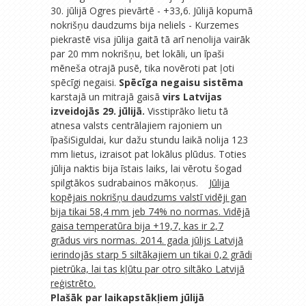
30. jūlijā Ogres pievārtē - +33,6. Jūlijā kopumā
nokrišņu daudzums bija neliels - Kurzemes
piekrastē visa jūlija gaitā tā arī nenolija vairāk
par 20 mm nokrišņu, bet lokāli, un īpaši
mēneša otrajā pusē, tika novēroti pat ļoti
spēcīgi negaisi.
Spēcīga negaisu sistēma
karstajā un mitrajā gaisā
virs Latvijas
izveidojās 29. jūlijā.
Visstiprāko lietu tā
atnesa valsts centrālajiem rajoniem un
īpašiSiguldai, kur dažu stundu laikā nolija 123
mm lietus, izraisot pat lokālus plūdus. Toties
jūlija naktis bija īstais laiks, lai vērotu šogad
spilgtākos sudrabainos mākoņus.
Jūlija
kopējais nokrišņu daudzums valstī vidēji gan
bija tikai 58,4 mm jeb 74% no normas. Vidējā
gaisa temperatūra bija +19,7, kas ir 2,7
grādus virs normas. 2014. gada jūlijs Latvijā
ierindojās starp 5 siltākajiem un tikai 0,2 grādi
pietrūka, lai tas kļūtu par otro siltāko Latvijā
reģistrēto.
Plašāk par laikapstākļiem jūlijā