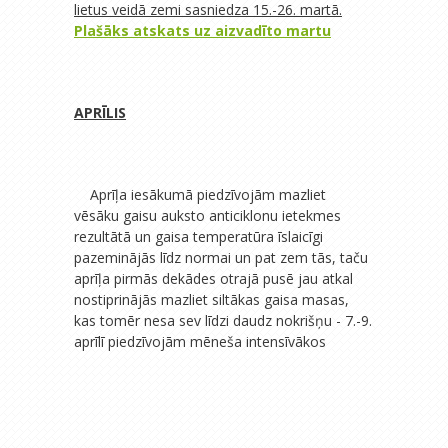
lietus veidā zemi sasniedza 15.-26. martā.
Plašāks atskats uz aizvadīto martu
APRĪLIS
Aprīļa iesākumā piedzīvojām mazliet
vēsāku gaisu auksto anticiklonu ietekmes
rezultātā un gaisa temperatūra īslaicīgi
pazeminājās līdz normai un pat zem tās, taču
aprīļa pirmās dekādes otrajā pusē jau atkal
nostiprinājās mazliet siltākas gaisa masas,
kas tomēr nesa sev līdzi daudz nokrišņu - 7.-9.
aprīlī
piedzīvojām mēneša intensīvākos