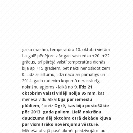
gaisa masām, temperatūra 10. oktobrī vietām
Latgalē pēdējoreiz šogad sasniedza +20...+22
grādus, arī pārējā valstī temperatūra dienās
bija ap +15 grādiem, bet naktī nenoslīdot zem
0. Līdz ar siltumu, līdzi nāca arī pamatīgs un
2014. gada rudenim kopumā neraksturīgs
nokrišņu apjoms - laikā no
9. līdz 21.
oktobrim valstī vidēji nolija 95 mm
, kas
mēneša vidū atkal
bija par iemeslu
plūdiem
, šoreiz
Ogrē, kas bija postošākie
pēc 2013. gada paliem
.
Lielā nokrišņu
daudzuma dēļ oktobra otrā dekāde kļuva
par vismitrāko novērojumu vēsturē
.
Mēneša otrajā pusē tikmēr piedzīvojām jau