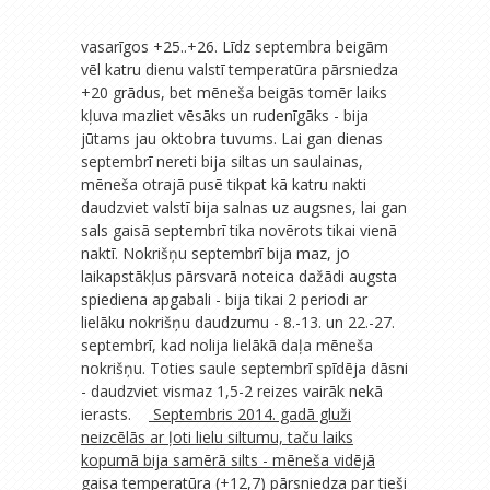
vasarīgos +25..+26. Līdz septembra beigām
vēl katru dienu valstī temperatūra pārsniedza
+20 grādus, bet mēneša beigās tomēr laiks
kļuva mazliet vēsāks un rudenīgāks - bija
jūtams jau oktobra tuvums. Lai gan dienas
septembrī nereti bija siltas un saulainas,
mēneša otrajā pusē tikpat kā katru nakti
daudzviet valstī bija salnas uz augsnes, lai gan
sals gaisā septembrī tika novērots tikai vienā
naktī. Nokrišņu septembrī bija maz, jo
laikapstākļus pārsvarā noteica dažādi augsta
spiediena apgabali - bija tikai 2 periodi ar
lielāku nokrišņu daudzumu - 8.-13. un 22.-27.
septembrī, kad nolija lielākā daļa mēneša
nokrišņu. Toties saule septembrī spīdēja dāsni
- daudzviet vismaz 1,5-2 reizes vairāk nekā
ierasts.
Septembris 2014. gadā gluži
neizcēlās ar ļoti lielu siltumu, taču laiks
kopumā bija samērā silts - mēneša vidējā
gaisa temperatūra (+12,7) pārsniedza par tieši