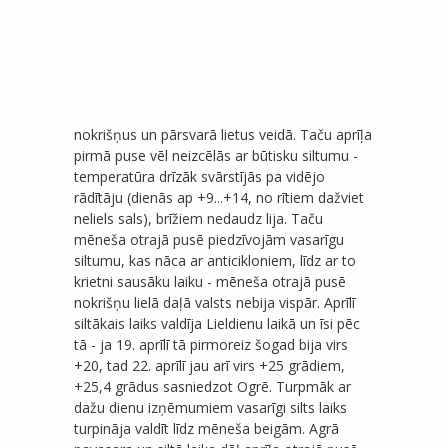
nokrišņus un pārsvarā lietus veidā. Taču aprīļa
pirmā puse vēl neizcēlās ar būtisku siltumu -
temperatūra drīzāk svārstījās pa vidējo
rādītāju (dienās ap +9...+14, no rītiem dažviet
neliels sals), brīžiem nedaudz lija. Taču
mēneša otrajā pusē piedzīvojām vasarīgu
siltumu, kas nāca ar anticikloniem, līdz ar to
krietni sausāku laiku - mēneša otrajā pusē
nokrišņu lielā daļā valsts nebija vispār. Aprīlī
siltākais laiks valdīja Lieldienu laikā un īsi pēc
tā - ja 19. aprīlī tā pirmoreiz šogad bija virs
+20, tad 22. aprīlī jau arī virs +25 grādiem,
+25,4 grādus sasniedzot Ogrē. Turpmāk ar
dažu dienu izņēmumiem vasarīgi silts laiks
turpināja valdīt līdz mēneša beigām. Agrā