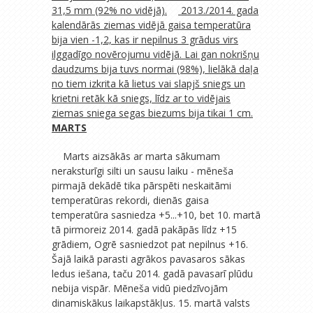
31,5 mm (92% no vidējā).
2013./2014. gada
kalendārās ziemas vidējā gaisa temperatūra
bija vien -1,2, kas ir nepilnus 3 grādus virs
ilggadīgo novērojumu vidējā. Lai gan nokrišņu
daudzums bija tuvs normai (98%), lielākā daļa
no tiem izkrita kā lietus vai slapjš sniegs un
krietni retāk kā sniegs, līdz ar to vidējais
ziemas sniega segas biezums bija tikai 1 cm.
MARTS
Marts aizsākās ar marta sākumam
neraksturīgi silti un sausu laiku - mēneša
pirmajā dekādē tika pārspēti neskaitāmi
temperatūras rekordi, dienās gaisa
temperatūra sasniedza +5...+10, bet 10. martā
tā pirmoreiz 2014. gadā pakāpās līdz +15
grādiem, Ogrē sasniedzot pat nepilnus +16.
Šajā laikā parasti agrākos pavasaros sākas
ledus iešana, taču 2014. gadā pavasarī plūdu
nebija vispār. Mēneša vidū piedzīvojām
dinamiskākus laikapstākļus. 15. martā valsts