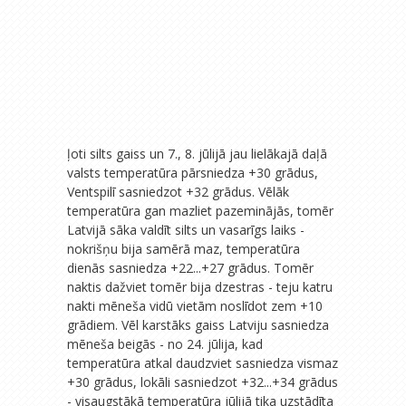
ļoti silts gaiss un 7., 8. jūlijā jau lielākajā daļā
valsts temperatūra pārsniedza +30 grādus,
Ventspilī sasniedzot +32 grādus. Vēlāk
temperatūra gan mazliet pazeminājās, tomēr
Latvijā sāka valdīt silts un vasarīgs laiks -
nokrišņu bija samērā maz, temperatūra
dienās sasniedza +22...+27 grādus. Tomēr
naktis dažviet tomēr bija dzestras - teju katru
nakti mēneša vidū vietām noslīdot zem +10
grādiem. Vēl karstāks gaiss Latviju sasniedza
mēneša beigās - no 24. jūlija, kad
temperatūra atkal daudzviet sasniedza vismaz
+30 grādus, lokāli sasniedzot +32...+34 grādus
- visaugstākā temperatūra jūlijā tika uzstādīta