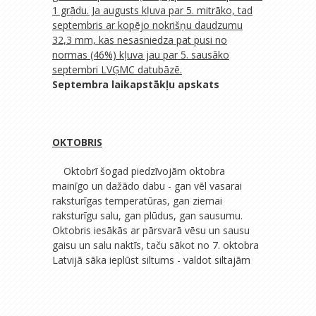
1 grādu. Ja augusts kļuva par 5. mitrāko, tad
septembris ar kopējo nokrišņu daudzumu
32,3 mm, kas nesasniedza pat pusi no
normas (46%) kļuva jau par 5. sausāko
septembri LVĢMC datubāzē.
Septembra laikapstākļu apskats
OKTOBRIS
Oktobrī šogad piedzīvojām oktobra
mainīgo un dažādo dabu - gan vēl vasarai
raksturīgas temperatūras, gan ziemai
raksturīgu salu, gan plūdus, gan sausumu.
Oktobris iesākās ar pārsvarā vēsu un sausu
gaisu un salu naktīs, taču sākot no 7. oktobra
Latvijā sāka ieplūst siltums - valdot siltajām