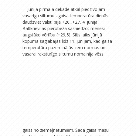
Jūnija pirmajā dekādē atkal piedzīvojām
vasarīgu siltumu - gaisa temperatūra dienās
daudzviet valstī bija +20...+27, 4. jūnijā
Baltkrievijas pierobežā sasniedzot mēnesī
augstāko vērtību (+29,5). Silts laiks jūnijā
kopumā saglabājās līdz 11. jūnijam, kad gaisa
temperatūra pazeminājās zem normas un
vasarai
raksturīgo siltumu nomainīja vēss
gaiss no ziemeļrietumiem. Šāda gaisa masu