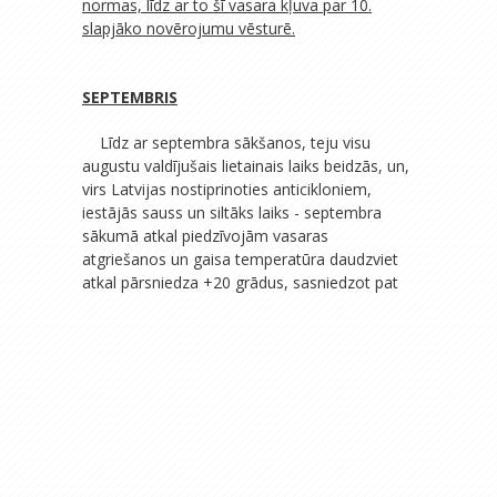
normas, līdz ar to šī vasara kļuva par 10.
slapjāko novērojumu vēsturē.
SEPTEMBRIS
Līdz ar septembra sākšanos, teju visu
augustu valdījušais lietainais laiks beidzās, un,
virs Latvijas nostiprinoties anticikloniem,
iestājās sauss un siltāks laiks - septembra
sākumā atkal piedzīvojām vasaras
atgriešanos un gaisa temperatūra daudzviet
atkal pārsniedza +20 grādus, sasniedzot pat