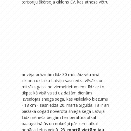
teritoriju šķērsoja ciklons EV, kas atnesa vētru
ar vēja brāzmām līdz 30 m/s. Aiz vētrainā
ciklona uz laiku Latviju sasniedza vēsāks un
mitrāks gaiss no ziemeļrietumiem, līdz ar to
tikpat kā visā valstī uz dažām dienām
izveidojās sniega sega, kas vislielāko biezumu
- 18 cm - sasniedza 20. martā Siguldā. Tā ir arī
biezākā šogad novērotā sniega sega Latvijā.
Līdz mēneša beigām temperatūra atkal
paaugstinājās un nokrišņi pār zemi atkal
nonāca lietus veidā,
23. martā vietām jau