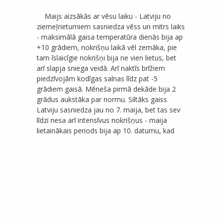
Maijs aizsākās ar vēsu laiku - Latviju no
ziemeļrietumiem sasniedza vēss un mitrs laiks
- maksimālā gaisa temperatūra dienās bija ap
+10 grādiem, nokrišņu laikā vēl zemāka, pie
tam īslaicīgie nokrišņi bija ne vien lietus, bet
arī slapja sniega veidā. Arī naktīs brīžiem
piedzīvojām kodīgas salnas līdz pat -5
grādiem gaisā. Mēneša pirmā dekāde bija 2
grādus aukstāka par normu. Siltāks gaiss
Latviju sasniedza jau no 7. maija, bet tas sev
līdzi nesa arī intensīvus nokrišņus - maija
lietainākais periods bija ap 10.
datumu
,
kad