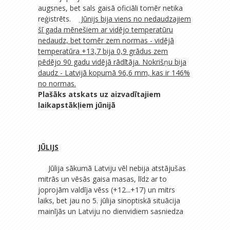
augsnes, bet sals gaisā oficiāli tomēr netika
reģistrēts.
Jūnijs bija viens no nedaudzajiem
šī gada mēnešiem ar vidējo temperatūru
nedaudz, bet tomēr zem normas - vidējā
temperatūra +13,7 bija 0,9 grādus zem
pēdējo 90 gadu vidējā rādītāja. Nokrišņu bija
daudz - Latvijā kopumā 96,6
mm, kas ir 146%
no normas.
Plašāks atskats uz aizvadītajiem
laikapstākļiem jūnijā
JŪLIJS
Jūlija sākumā Latviju vēl nebija atstājušas
mitrās un vēsās gaisa masas, līdz ar to
joprojām valdīja vēss (+12...+17) un mitrs
laiks, bet jau no 5. jūlija sinoptiskā situācija
mainījās un Latviju no dienvidiem
sasniedza