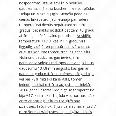
nespēdamas uzsūkt sevī lielo nokrišņu
daudzumu,izgāja no krastiem, izraisot plūdus
Lielajā un Mazajā Juglā. Mēneša pēdējās
dienās laikapstākļi jau liecināja par rudeni -
temperatūrai dienās nepārsniedzot +20
grādus, bet naktīs noslīdot pat zem +5 grādu
atzīmes, atsākās salnu periods.
Ar vidējo
temperatūru +17,3, kas ir 1,1 grādu virs
ilggadīgi vidējā temperatūras novērojuma,
augusts kopumā tomēr izrādījās gana silts.
Nokrišņu daudzums gan ievērojami
pārsniedza vidējos rādītājos - ar vidējo lietus
daudzumu 137,8 mm augusts, kas gan arī
parasti ir gada mitrākais mēnesis, šogad bijis
vēl par 78% mitrāks kā ierasts, tomēr
ierindojies tikai mitrāko augustu pieciniekā.
2014. gada vasaras vidējā gaisa temperatūra
bija +17, kas ir tikai 1 grādu virs normas. Līdz
ar to ar noturīgu siltumu tā gluži nav
izcēlusies, taču nokrišņu vidējā summa (293,7
mm) šoreiz izrādījusies iespaidīgāka - 131%