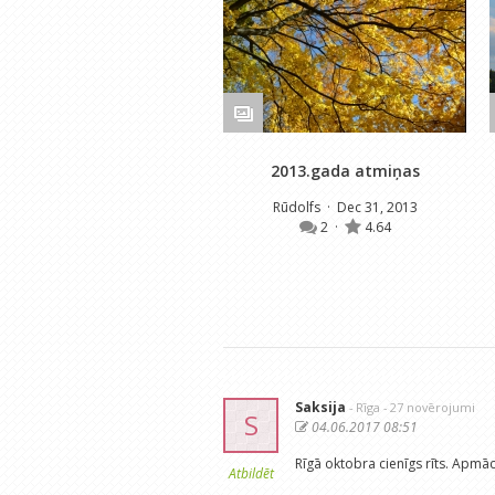
2013.gada atmiņas
Rūdolfs
· Dec 31, 2013
2
·
4.64
Saksija
- Rīga
- 27 novērojumi
S
04.06.2017 08:51
Rīgā oktobra cienīgs rīts. Apmāci
Atbildēt