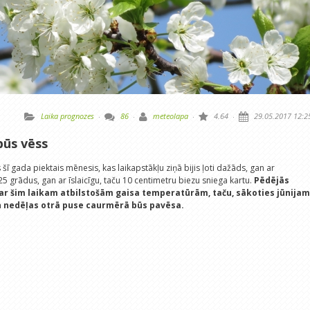
Laika prognozes
·
86
·
meteolapa
·
4.64
·
29.05.2017 12:2
būs vēss
šī gada piektais mēnesis, kas laikapstākļu ziņā bijis ļoti dažāds, gan ar
 grādus, gan ar īslaicīgu, taču 10 centimetru biezu sniega kartu.
Pēdējās
 ar šim laikam atbilstošām gaisa temperatūrām, taču, sākoties jūnijam
n nedēļas otrā puse caurmērā būs pavēsa.