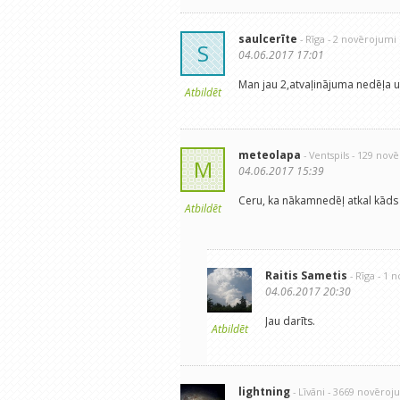
saulcerīte
- Rīga
- 2 novērojumi
S
04.06.2017 17:01
Man jau 2,atvaļinājuma nedēļa u
Atbildēt
meteolapa
- Ventspils
- 129 nov
M
04.06.2017 15:39
Ceru, ka nākamnedēļ atkal kāds 
Atbildēt
Raitis Sametis
- Rīga
- 1 
04.06.2017 20:30
Jau darīts.
Atbildēt
lightning
- Līvāni
- 3669 novēroj