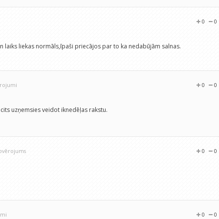
0
0
n laiks liekas normāls,īpaši priecājos par to ka nedabūjām salnas.
ērojumi
0
0
cits uzņemsies veidot iknedēļas rakstu.
novērojums
0
0
umi
0
0