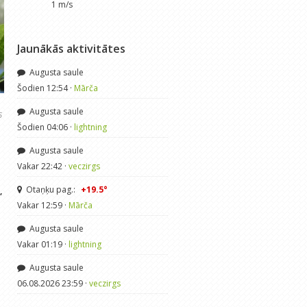
1 m/s
Jaunākās aktivitātes
Augusta saule
Šodien 12:54 ·
Mārča
Augusta saule
5
Šodien 04:06 ·
lightning
Augusta saule
Vakar 22:42 ·
veczirgs
Otaņķu pag.:
+19.5°
,
Vakar 12:59 ·
Mārča
Augusta saule
Vakar 01:19 ·
lightning
Augusta saule
06.08.2026 23:59 ·
veczirgs