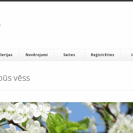
lerijas
Novērojumi
Saites
Reģistrēties
 būs vēss