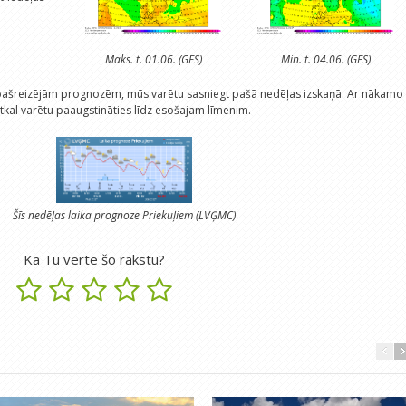
Maks. t. 01.06. (GFS)
Min. t. 04.06. (GFS)
pašreizējām prognozēm, mūs varētu sasniegt pašā nedēļas izskaņā. Ar nākamo
tkal varētu paaugstināties līdz esošajam līmenim.
Šīs nedēļas laika prognoze Priekuļiem (LVĢMC)
Kā Tu vērtē šo rakstu?