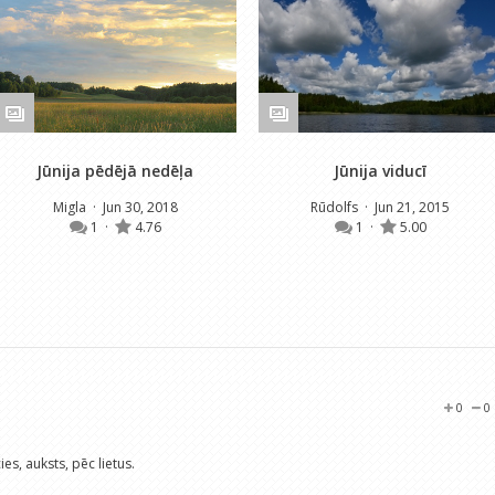
Jūnija pēdējā nedēļa
Jūnija viducī
Migla
· Jun 30, 2018
Rūdolfs
· Jun 21, 2015
1
·
4.76
1
·
5.00
0
0
es, auksts, pēc lietus.