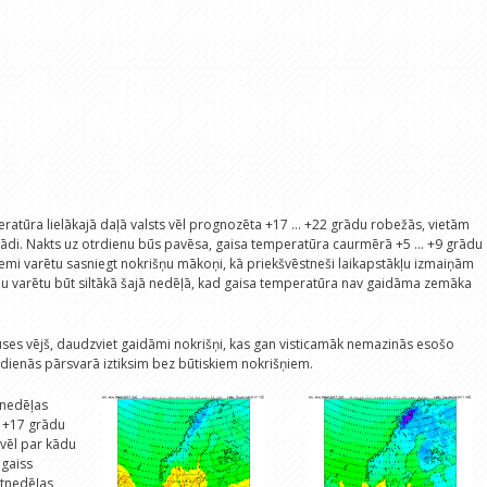
ratūra lielākajā daļā valsts vēl prognozēta +17 ... +22 grādu robežās, vietām
grādi. Nakts uz otrdienu būs pavēsa, gaisa temperatūra caurmērā +5 ... +9 grādu
mi varētu sasniegt nokrišņu mākoņi, kā priekšvēstneši laikapstākļu izmaiņām
nu varētu būt siltākā šajā nedēļā, kad gaisa temperatūra nav gaidāma zemāka
uses vējš, daudzviet gaidāmi nokrišņi, kas gan visticamāk nemazinās esošo
 dienās pārsvarā iztiksim bez būtiskiem nokrišņiem.
 nedēļas
. +17 grādu
 vēl par kādu
 gaiss
etnedēļas