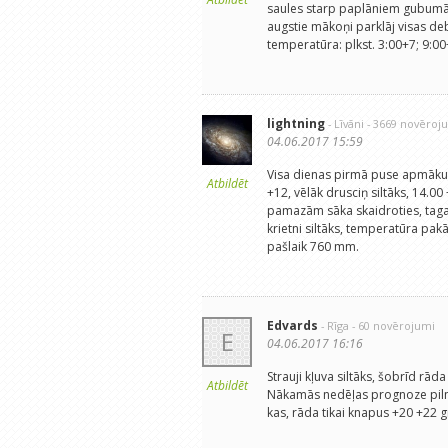
saules starp paplāniem gubumā
augstie mākoņi parklāj visas deb
temperatūra: plkst. 3:00+7; 9:0
lightning
- Līvāni
- 3669 novēroj
04.06.2017 15:59
Visa dienas pirmā puse apmākusie
Atbildēt
+12, vēlāk drusciņ siltāks, 14.00
pamazām sāka skaidroties, tagad
krietni siltāks, temperatūra pakā
pašlaik 760 mm.
Edvards
- Rīga
- 60 novērojumi
E
04.06.2017 16:16
Strauji kļuva siltāks, šobrīd r
Atbildēt
Nākamās nedēļas prognoze pilnīg
kas, rāda tikai knapus +20 +22 gr