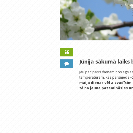
Jūnija sākumā laiks 
Jau pēc pāris dienām noslēgsies 
temperatūrām, kas pārsniedz +25
maija dienas vēl aizvadīsim
tā no jauna pazemināsies u