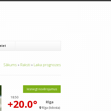
Ieiet
Sākums
»
Raksti
»
Laika prognozes
Iesniegt novērojumus
18:50
+20.0°
Rīga
Rīga (lidosta)