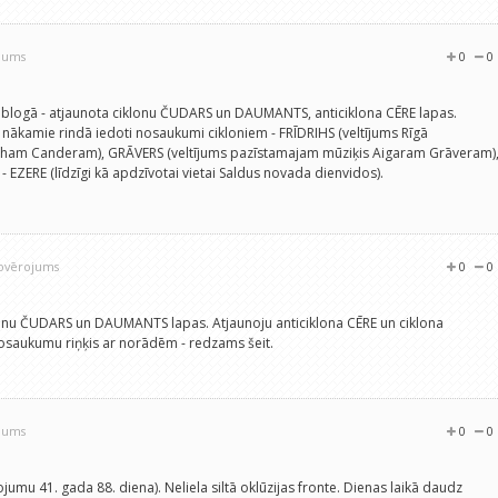
ojums
0
0
 blogā - atjaunota ciklonu ČUDARS un DAUMANTS, anticiklona CĒRE lapas.
ā nākamie rindā iedoti nosaukumi cikloniem - FRĪDRIHS (veltījums Rīgā
iham Canderam), GRĀVERS (veltījums pazīstamajam mūziķis Aigaram Grāveram)
- EZERE (līdzīgi kā apdzīvotai vietai Saldus novada dienvidos).
novērojums
0
0
lonu ČUDARS un DAUMANTS lapas. Atjaunoju anticiklona CĒRE un ciklona
nosaukumu riņķis ar norādēm - redzams šeit.
ojums
0
0
ojumu 41. gada 88. diena). Neliela siltā oklūzijas fronte. Dienas laikā daudz