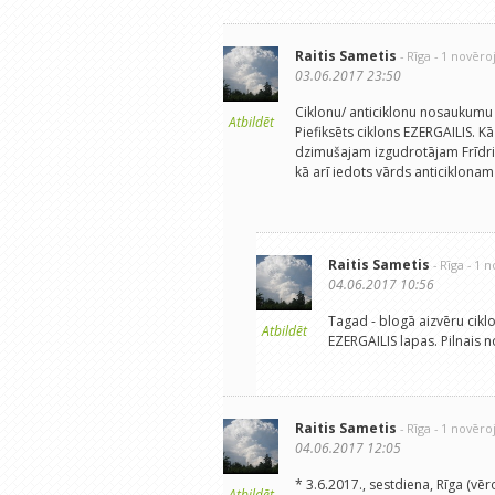
Raitis Sametis
- Rīga
- 1 novēr
03.06.2017 23:50
Ciklonu/ anticiklonu nosaukumu
Atbildēt
Piefiksēts ciklons EZERGAILIS. K
dzimušajam izgudrotājam Frīdr
kā arī iedots vārds anticiklonam 
Raitis Sametis
- Rīga
- 1 
04.06.2017 10:56
Tagad - blogā aizvēru cik
Atbildēt
EZERGAILIS lapas. Pilnais 
Raitis Sametis
- Rīga
- 1 novēr
04.06.2017 12:05
* 3.6.2017., sestdiena, Rīga (vēr
Atbildēt