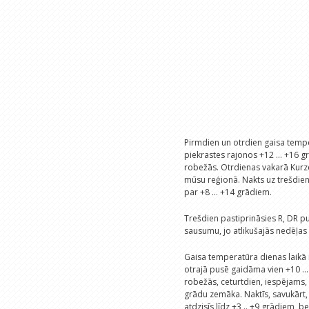
Pirmdien un otrdien gaisa tempe
piekrastes rajonos +12 ... +16 
robežās. Otrdienas vakarā Kurze
mūsu reģionā. Nakts uz trešdie
par +8 ... +14 grādiem.
Trešdien pastiprināsies R, DR p
sausumu, jo atlikušajās nedēļas
Gaisa temperatūra dienas laikā
otrajā pusē gaidāma vien +10 ..
robežās, ceturtdien, iespējams,
grādu zemāka. Naktīs, savukārt,
atdzisīs līdz +3 .. +9 grādiem, b