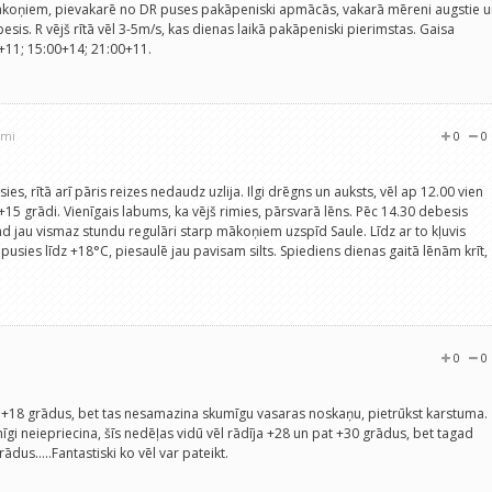
koņiem, pievakarē no DR puses pakāpeniski apmācās, vakarā mēreni augstie u
esis. R vējš rītā vēl 3-5m/s, kas dienas laikā pakāpeniski pierimstas. Gaisa
0+11; 15:00+14; 21:00+11.
umi
0
0
s, rītā arī pāris reizes nedaudz uzlija. Ilgi drēgns un auksts, vēl ap 12.00 vien
 +15 grādi. Vienīgais labums, ka vējš rimies, pārsvarā lēns. Pēc 14.30 debesis
 jau vismaz stundu regulāri starp mākoņiem uzspīd Saule. Līdz ar to kļuvis
pusies līdz +18°C, piesaulē jau pavisam silts. Spiediens dienas gaitā lēnām krīt,
0
0
āda +18 grādus, bet tas nesamazina skumīgu vasaras noskaņu, pietrūkst karstuma.
i neiepriecina, šīs nedēļas vidū vēl rādīja +28 un pat +30 grādus, bet tagad
ādus.....Fantastiski ko vēl var pateikt.