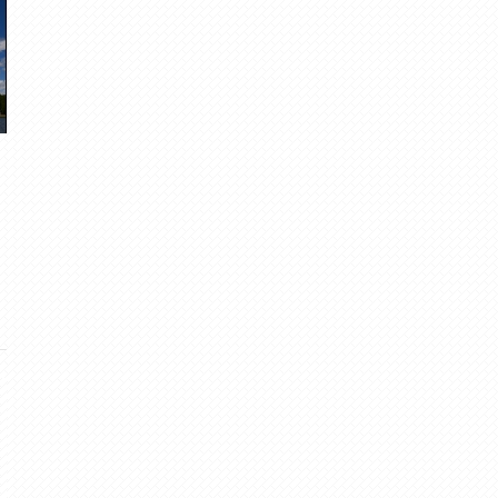
Jūnija aukstā nedēļa
Tāds gads...2014.
Migla
· Jun 12, 2016
Rūdolfs
· Dec 30, 2014
12
·
5.00
6
·
4.64