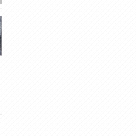
Ziemassvētku laiks 2006. -
Janvāra ziemas ierašan
2011.
Migla
· Jan 6, 2017
5
·
4.72
muntis
· Dec 25, 2012
4
·
4.50