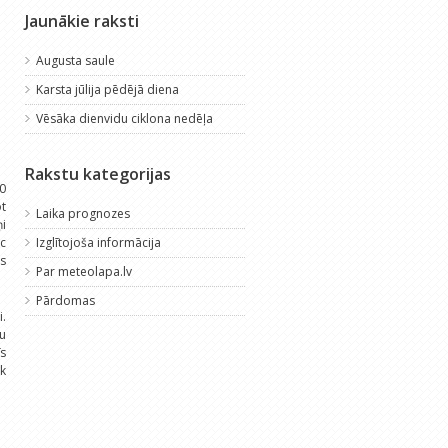
Jaunākie raksti
Augusta saule
Karsta jūlija pēdējā diena
Vēsāka dienvidu ciklona nedēļa
Rakstu kategorijas
10
ot
Laika prognozes
ņi
ēc
Izglītojoša informācija
s
Par meteolapa.lv
Pārdomas
i.
u
īs
ek