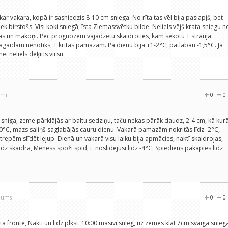
ar vakara, kopā ir sasniedzis 8-10 cm sniega. No rīta tas vēl bija paslapjš, bet
k birstošs. Visi koki sniegā, īsta Ziemassvētku bilde. Neliels vējš krata sniegu n
kas un mākoņi. Pēc prognozēm vajadzētu skaidroties, kam sekotu T strauja
pagaidām nenotiks, T krītas pamazām. Pa dienu bija +1-2°C, patlaban -1,5°C. Ja
ei neliels deķītis virsū.
umi
0
0
m sniga, zeme pārklājās ar baltu sedziņu, taču nekas pārāk daudz, 2-4 cm, kā kur
1...0°C, mazs saliņš saglabājās cauru dienu. Vakarā pamazām nokritās līdz -2°C,
trepēm slīdēt lejup. Dienā un vakarā visu laiku bija apmācies, naktī skaidrojas,
dz skaidra, Mēness spoži spīd, t. noslīdējusi līdz -4°C. Spiediens pakāpies līdz
ojums
0
0
ā fronte, Naktī un līdz plkst. 10:00 masivi snieg, uz zemes klāt 7cm svaiga snieg