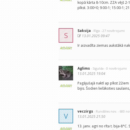
kopā kārta 8-10cm. ZZA vējš 2-
plkst. 3:00=0; 9:00-1; 15:00-1; 21
Saksija
- Rīga
- 27 novērojumi
S
13.01.2025 09:47
Ir aizvadīta ziemas aukstākā nak
Atbildēt
Aglims
- Sigulda
- 0 novērojumi
13.01.2025 19:04
Pagājušajā naktī ap plkst 22iem
Atbildēt
bijis. Šodien lielākoties saulain
veczirgs
- Rundāles nov.
- 600 n
V
13.01.2025 21:50
13. janv. agri no rīta t. bija-8
Atbildēt