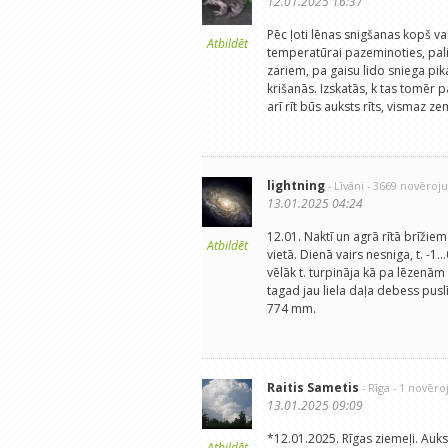
12.01.2025 16:37
Pēc ļoti lēnas snigšanas kopš vak
Atbildēt
temperatūrai pazeminoties, palie
zariem, pa gaisu lido sniega pi
krišanās. Izskatās, k tas tomēr 
arī rīt būs auksts rīts, vismaz zem
lightning
- Līvāni
- 3669 novēroj
13.01.2025 04:24
12.01. Naktī un agrā rītā brīžie
Atbildēt
vietā. Dienā vairs nesniga, t. -
vēlāk t. turpināja kā pa lēzenām 
tagad jau liela daļa debess puslī
774 mm.
Raitis Sametis
- Rīga
- 1 novēr
13.01.2025 09:09
*12.01.2025. Rīgas ziemeļi. Aukst
Atbildēt