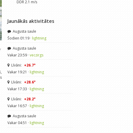
DDR 2.1 m/s
Jaunākās aktivitātes
Augusta saule
Šodien 01:19 ·
lightning
Augusta saule
7
Vakar 23:59 ·
veczirgs
Līvāni:
+26.7°
š,
Vakar 19:21 ·
lightning
as
Līvāni:
+28.6°
Vakar 17:33 ·
lightning
Līvāni:
+28.2°
Vakar 16:57 ·
lightning
Augusta saule
Vakar 04:51 ·
lightning