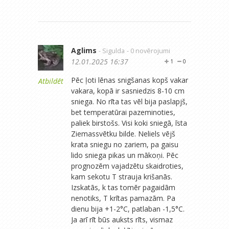
Aglims
- Sigulda
- 0 novērojumi
12.01.2025 16:37
1
0
Pēc ļoti lēnas snigšanas kopš vakar
Atbildēt
vakara, kopā ir sasniedzis 8-10 cm
sniega. No rīta tas vēl bija paslapjš,
bet temperatūrai pazeminoties,
paliek birstošs. Visi koki sniegā, īsta
Ziemassvētku bilde. Neliels vējš
krata sniegu no zariem, pa gaisu
lido sniega pikas un mākoņi. Pēc
prognozēm vajadzētu skaidroties,
kam sekotu T strauja krišanās.
Izskatās, k tas tomēr pagaidām
nenotiks, T krītas pamazām. Pa
dienu bija +1-2°C, patlaban -1,5°C.
Ja arī rīt būs auksts rīts, vismaz