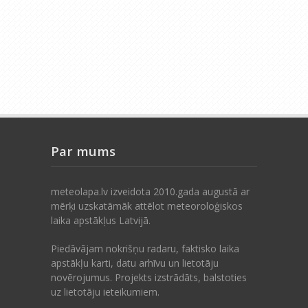
Par mums
meteolapa.lv izveidota 2010.gada augustā ar
mērķi uzskatāmāk attēlot meteoroloģiskos
laika apstākļus Latvijā.
Piedāvājam nokrišņu radaru, faktisko laika
apstākļu karti, datu arhīvu un lietotāju
novērojumus. Projekts izstrādāts, balstoties
uz lietotāju ieteikumiem.