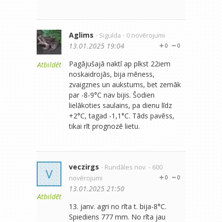
Aglims
- Sigulda
- 0 novērojumi
13.01.2025 19:04
0
0
Pagājušajā naktī ap plkst 22iem
Atbildēt
noskaidrojās, bija mēness,
zvaigznes un aukstums, bet zemāk
par -8-9°C nav bijis. Šodien
lielākoties saulains, pa dienu līdz
+2°C, tagad -1,1°C. Tāds pavēss,
tikai rīt prognozē lietu.
veczirgs
- Rundāles nov.
- 600
V
novērojumi
0
0
13.01.2025 21:50
Atbildēt
13. janv. agri no rīta t. bija-8°C.
Spiediens 777 mm. No rīta jau