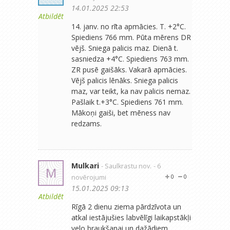
14.01.2025 22:53
Atbildēt
14. janv. no rīta apmācies. T. +2°C.
Spiediens 766 mm. Pūta mērens DR
vējš. Sniega palicis maz. Dienā t.
sasniedza +4°C. Spiediens 763 mm.
ZR pusē gaišāks. Vakarā apmācies.
Vējš palicis lēnāks. Sniega palicis
maz, var teikt, ka nav palicis nemaz.
Pašlaik t.+3°C. Spiediens 761 mm.
Mākoņi gaiši, bet mēness nav
redzams.
Mulkari
- Saulkrastu nov.
- 6
M
novērojumi
0
0
15.01.2025 09:13
Atbildēt
Rīgā 2 dienu ziema pārdzīvota un
atkal iestājušies labvēlīgi laikapstākļi
velo braukšanai un dažādiem