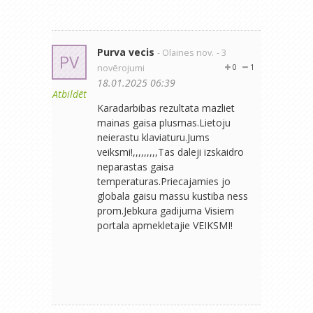
Purva vecis
- Olaines nov.
- 3
PV
novērojumi
0
1
18.01.2025 06:39
Atbildēt
Karadarbibas rezultata mazliet
mainas gaisa plusmas.Lietoju
neierastu klaviaturu.Jums
veiksmi!,,,,,,,,,Tas daleji izskaidro
neparastas gaisa
temperaturas.Priecajamies jo
globala gaisu massu kustiba ness
prom.Jebkura gadijuma Visiem
portala apmekletajie VEIKSMI!