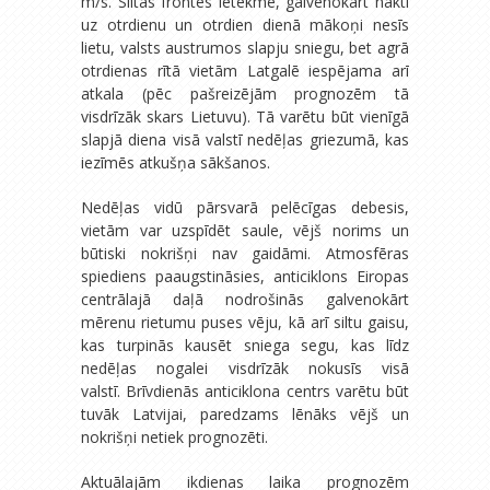
m/s. Siltās frontes ietekmē, galvenokārt naktī
uz otrdienu un otrdien dienā mākoņi nesīs
lietu, valsts austrumos slapju sniegu, bet agrā
otrdienas rītā vietām Latgalē iespējama arī
atkala (pēc pašreizējām prognozēm tā
visdrīzāk skars Lietuvu). Tā varētu būt vienīgā
slapjā diena visā valstī nedēļas griezumā, kas
iezīmēs atkušņa sākšanos.
Nedēļas vidū pārsvarā pelēcīgas debesis,
vietām var uzspīdēt saule, vējš norims un
būtiski nokrišņi nav gaidāmi. Atmosfēras
spiediens paaugstināsies, anticiklons Eiropas
centrālajā daļā nodrošinās galvenokārt
mērenu rietumu puses vēju, kā arī siltu gaisu,
kas turpinās kausēt sniega segu, kas līdz
nedēļas nogalei visdrīzāk nokusīs visā
valstī. Brīvdienās anticiklona centrs varētu būt
tuvāk Latvijai, paredzams lēnāks vējš un
nokrišņi netiek prognozēti.
Aktuālajām ikdienas laika prognozēm