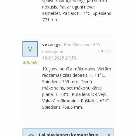
spalvu mākoņi. Sniegs jau sen kā
nokusis. Pat ar uguni nevar
sameklēt. Pašlaik t. +1°C. Spiediens
771 mm.
veczirgs
- Rundāles nov.
- 600
V
novērojumi
0
0
19.01.2025 21:59
Atbildēt
19. janv. no rīta mākoņains. Vietām
redzamas zilas debesis. T. +1°C.
Spiediens 769 mm. Dienā
mākoņains, bet mākoņu kārta
plāna. T. +3°C. Pūta lēns DR vējš.
Vakarā mākoņains. Pašlaik t. +2°C.
Spiediens 768,5 mm.
x
Lai pievienotu komentārus,