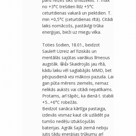
pāris reizes sīks smidzeklis. T. max
no +3°C trešdien līdz +5°C
ceturtdienas vakarā un piektdien. T.
min +0,5°C (ceturtdienas rītā). Citādi
laiks nomācošs, pastāvīgi trūka
enerģijas, bieži uz miegu vilka.
Toties šodien, 18.01., beidzot
Saule!!! Uzreiz arī fiziskās un
mentālās sajūtas vairākus līmeņus
augstāk. 🤩👍 Skaidrojās jau rītā,
kādu laiku vēl saglabājās MMD, bet
pēcpusdienā visi mākoņi pazuda. Lai
gan pūta mērens ziemelis, nemaz
nelikās auksts vai citādi nepatīkams.
Protams, arī tāpēc, ka dienā t. stabili
+5...+6°C robežās.
Beidzot sanāca kārtīga pastaiga,
izdevās vismaz kaut cik uzlādēt pa
tumšo nedēļu iztukšojušās
baterijas. Agrāk šajā ziemā nebiju
jutis tādu enerģijas trūkumu arī