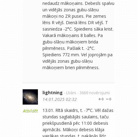
nedaudz mākoņains. Debesīs spalvu
un vidējās zonas gubu-slāņu
mākoņi no ZR puses. Pie zemes
lēns R vējš. Dienā lēns DR vējš. T
sasniedza -2°C. Spiediens sāka krist.
Vakarā mākoņains 8 balles. Pa
gubu-slāņu mākoņiem brida
pilnmēness. Pašlaik t. -2°C.
Spiediens 772 mm. Vel joprojām pa
vidējās zonas gubu-slāņu
mākoņiem brien pilnmēness.
lightning
- Līvāni
- 3669 novērojumi
14.01.2025 02:32
0
0
13.01. Rītā skaidrs, t. -7°C. Vēl dažas
Atbildēt
stundas saglabājās saulains, taču
priekšpusdienā pēc 11:00 debesis
apmācās. Mākoņi debesis klāja
vairākas stundas, t. pakāpās līdz