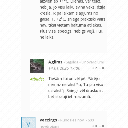
aizvien ap +1°C. Dienas, var teikt,
nebija, jo visu laiku svina vāks, dziļa
krēsla, ik pa laikam slapjums no
gaisa. T. +2°C, sniega praktiski vairs
nav, tikai vietām baltuma atliekas.
Plus visai spēcīgs, riebīgs vējš. Fui,
ne laiks.
Aglims
- Sigulda
- 0 novērojumi
14.01.2025 17:00
2
0
Tiešām fui un vēl pē. Pārējo
Atbildēt
nemaz nerakstīšu, Tu jau visu
uzrakstīji. Sniegs vēl drusku ir,
bet strauji iet mazumā.
veczirgs
- Rundāles nov.
- 600
V
novērojumi
0
0