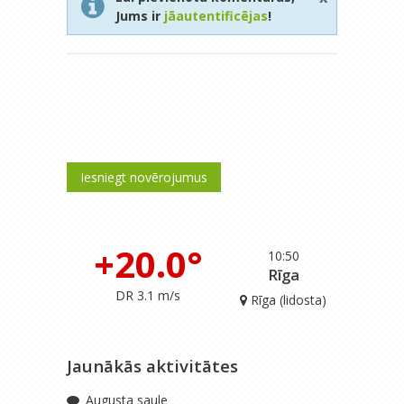
Jums ir
jāautentificējas
!
Iesniegt novērojumus
+20.0°
10:50
Rīga
DR 3.1 m/s
Rīga (lidosta)
Jaunākās aktivitātes
Augusta saule