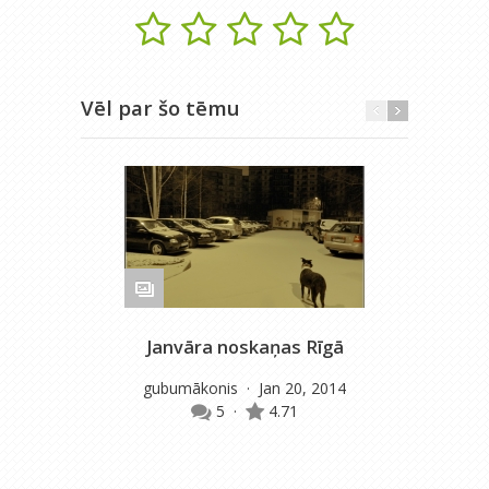
Vēl par šo tēmu
Janvāra noskaņas Rīgā
gubumākonis
· Jan 20, 2014
5
·
4.71