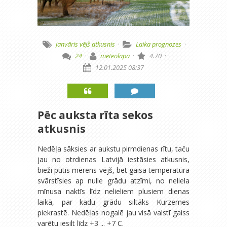
janvāris
vējš
atkusnis
·
Laika prognozes
·
24
·
meteolapa
·
4.70
·
12.01.2025 08:37
Pēc auksta rīta sekos
atkusnis
Nedēļa sāksies ar aukstu pirmdienas rītu, taču
jau no otrdienas Latvijā iestāsies atkusnis,
bieži pūtīs mērens vējš, bet gaisa temperatūra
svārstīsies ap nulle grādu atzīmi, no neliela
mīnusa naktīs līdz nelieliem plusiem dienas
laikā, par kadu grādu siltāks Kurzemes
piekrastē. Nedēļas nogalē jau visā valstī gaiss
varētu iesilt līdz +3 ... +7 C.