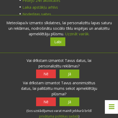
Pēdējo 24h aktivitātes
Laika apstākļu arhīvs
Noderīgas saites
Meteolapa.lv izmanto sīkdatnes, lai personalizētu lapas saturu
un reklāmas, nodrošinātu sociālo tīklu iespējas un analizētu
Kontakti
apmeklētāju plūsmu.
Uzzināt vairāk.
Labi
Sazinies:
nosūti ziņu
E-pasts:
info@meteolapa.lv
Vai drīkstam izmantot Tavus datus, lai
personalizētu reklāmas?
Seko mums
Nē
Jā
Vai drīkstam izmantot Tavus anonimizētus
datus, lai palīdzētu mums sekot apmeklētāju
plūsmai?
© 2026 meteolapa.lv. v2
Nē
Jā
Sākums
·
Raksti
·
Galerijas
·
Radars
·
Faktiskie
(šos uzstādījumus varat mainīt jebkurā brīdī
laika apstākļi
·
Sazināties
·
Privātuma politika
·
privātuma politikas sadaļā
)