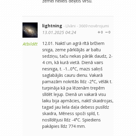
zemei neliels deķītis virsū.
lightning
- Līvāni
- 3669 novērojumi
13.01.2025 04:24
0
0
12.01. Naktī un agrā rītā brīžiem
Atbildēt
sniga, zeme pārklājās ar baltu
sedziņu, taču nekas pārāk daudz, 2-
4 cm, kā kurā vietā. Dienā vairs
nesniga, t. -1...0°C, mazs saliņš
saglabājās cauru dienu. Vakarā
pamazām nokritās līdz -2°C, vēlāk t.
turpināja kā pa lēzenām trepēm
slīdēt lejup. Dienā un vakarā visu
laiku bija apmācies, naktī skaidrojas,
tagad jau liela daļa debess puslīdz
skaidra, Mēness spoži spīd, t.
noslīdējusi līdz -4°C. Spiediens
pakāpies līdz 774 mm.