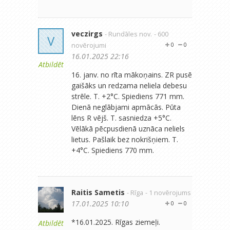
veczirgs
- Rundāles nov.
- 600
V
novērojumi
0
0
16.01.2025 22:16
Atbildēt
16. janv. no rīta mākoņains. ZR pusē
gaišāks un redzama neliela debesu
strēle. T. +2°C. Spiediens 771 mm.
Dienā neglābjami apmācās. Pūta
lēns R vējš. T. sasniedza +5°C.
Vēlākā pēcpusdienā uznāca neliels
lietus. Pašlaik bez nokrišņiem. T.
+4°C. Spiediens 770 mm.
Raitis Sametis
- Rīga
- 1 novērojums
17.01.2025 10:10
0
0
*16.01.2025. Rīgas ziemeļi.
Atbildēt