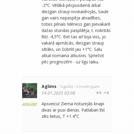
-2°C. Vēlākā pēcpusdienā atkal
diezgan strauji noskaidrojās, Saule
gan vairs nepaspēja atvadīties,
toties pilnais Mēness gan pievakarē
dažas stundas paspīdēja, t. nokritās
līdz -4,5°C. Bet tas arī bija viss, jo
vakarā apmācās, diezgan strauji
siltāks, un šobrīd jau +1°C. Salu
atkal nomaina atkusnis. Spriežot
pēc prognozēm - uz ilgu laiku.
Aglims
- Sigulda
- 0 novērojumi
14.01.2025 03:08
0
0
Apsveicu! Ziema noturejās knapi
Atbildēt
divas ar pusi dienas. Patlaban līst
sīks lietus, T +1.4°C