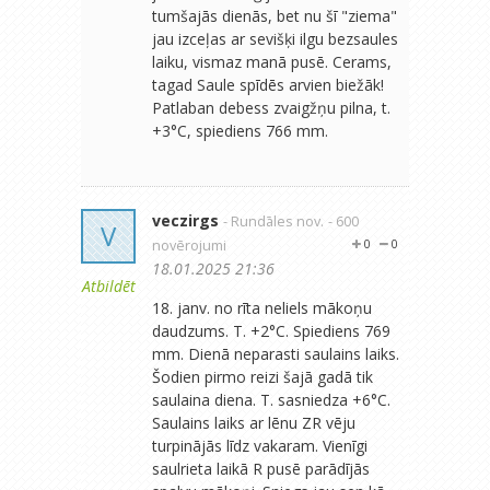
tumšajās dienās, bet nu šī "ziema"
jau izceļas ar sevišķi ilgu bezsaules
laiku, vismaz manā pusē. Cerams,
tagad Saule spīdēs arvien biežāk!
Patlaban debess zvaigžņu pilna, t.
+3°C, spiediens 766 mm.
veczirgs
- Rundāles nov.
- 600
V
novērojumi
0
0
18.01.2025 21:36
Atbildēt
18. janv. no rīta neliels mākoņu
daudzums. T. +2°C. Spiediens 769
mm. Dienā neparasti saulains laiks.
Šodien pirmo reizi šajā gadā tik
saulaina diena. T. sasniedza +6°C.
Saulains laiks ar lēnu ZR vēju
turpinājās līdz vakaram. Vienīgi
saulrieta laikā R pusē parādījās