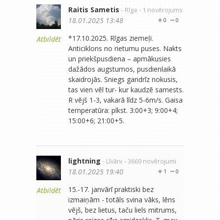
Raitis Sametis
- Rīga
- 1 novērojums
18.01.2025 13:48
0
0
*17.10.2025. Rīgas ziemeļi.
Atbildēt
Anticiklons no rietumu puses. Nakts
un priekšpusdiena – apmākusies
dažādos augstumos, pusdienlaikā
skaidrojās. Sniegs gandrīz nokusis,
tas vien vēl tur- kur kaudzē samests.
R vējš 1-3, vakarā līdz 5-6m/s. Gaisa
temperatūra: plkst. 3:00+3; 9:00+4;
15:00+6; 21:00+5.
lightning
- Līvāni
- 3669 novērojumi
18.01.2025 19:40
1
0
15.-17. janvārī praktiski bez
Atbildēt
izmaiņām - totāls svina vāks, lēns
vējš, bez lietus, taču liels mitrums,