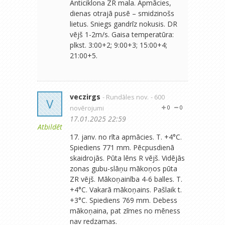
Anticiklona ZR mala. Apmācies,
dienas otrajā pusē – smidzinošs
lietus. Sniegs gandrīz nokusis. DR
vējš 1-2m/s. Gaisa temperatūra:
plkst. 3:00+2; 9:00+3; 15:00+4;
21:00+5.
veczirgs
- Rundāles nov.
- 600
V
novērojumi
0
0
17.01.2025 22:59
Atbildēt
17. janv. no rīta apmācies. T. +4°C.
Spiediens 771 mm. Pēcpusdienā
skaidrojās. Pūta lēns R vējš. Vidējās
zonas gubu-slāņu mākoņos pūta
ZR vējš. Mākoņainība 4-6 balles. T.
+4°C. Vakarā mākoņains. Pašlaik t.
+3°C. Spiediens 769 mm. Debess
mākoņaina, pat zīmes no mēness
nav redzamas.