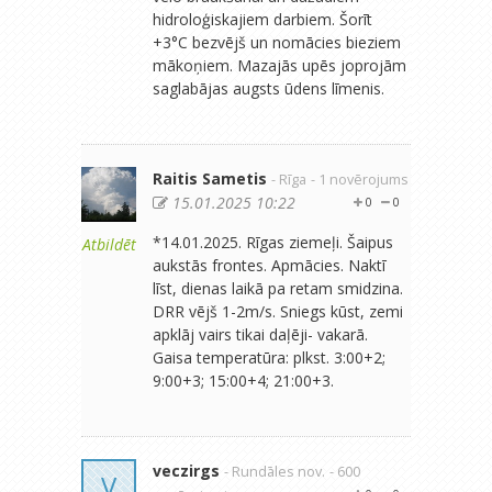
hidroloģiskajiem darbiem. Šorīt
+3°C bezvējš un nomācies bieziem
mākoņiem. Mazajās upēs joprojām
saglabājas augsts ūdens līmenis.
Raitis Sametis
- Rīga
- 1 novērojums
15.01.2025 10:22
0
0
*14.01.2025. Rīgas ziemeļi. Šaipus
Atbildēt
aukstās frontes. Apmācies. Naktī
līst, dienas laikā pa retam smidzina.
DRR vējš 1-2m/s. Sniegs kūst, zemi
apklāj vairs tikai daļēji- vakarā.
Gaisa temperatūra: plkst. 3:00+2;
9:00+3; 15:00+4; 21:00+3.
veczirgs
- Rundāles nov.
- 600
V