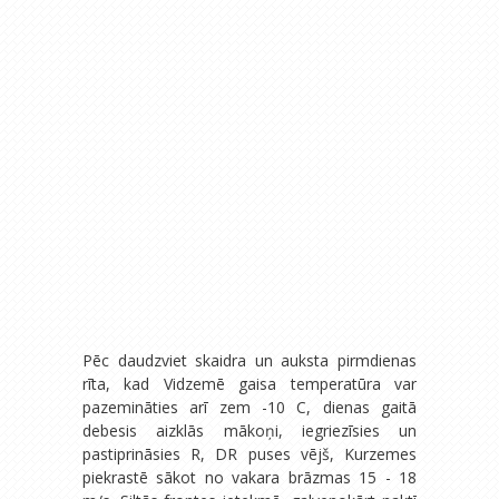
Pēc daudzviet skaidra un auksta pirmdienas
rīta, kad Vidzemē gaisa temperatūra var
pazemināties arī zem -10 C, dienas gaitā
debesis aizklās mākoņi, iegriezīsies un
pastiprināsies R, DR puses vējš, Kurzemes
piekrastē sākot no vakara brāzmas 15 - 18