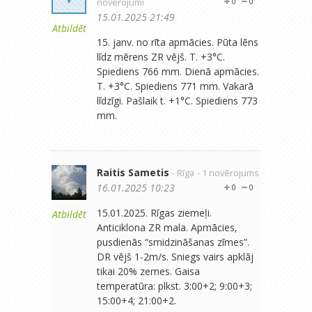
novērojumi
0
0
15.01.2025 21:49
Atbildēt
15. janv. no rīta apmācies. Pūta lēns
līdz mērens ZR vējš. T. +3°C.
Spiediens 766 mm. Dienā apmācies.
T. +3°C. Spiediens 771 mm. Vakarā
līdzīgi. Pašlaik t. +1°C. Spiediens 773
mm.
Raitis Sametis
- Rīga
- 1 novērojums
16.01.2025 10:23
0
0
15.01.2025. Rīgas ziemeļi.
Atbildēt
Anticiklona ZR mala. Apmācies,
pusdienās “smidzināšanas zīmes”.
DR vējš 1-2m/s. Sniegs vairs apklāj
tikai 20% zemes. Gaisa
temperatūra: plkst. 3:00+2; 9:00+3;
15:00+4; 21:00+2.