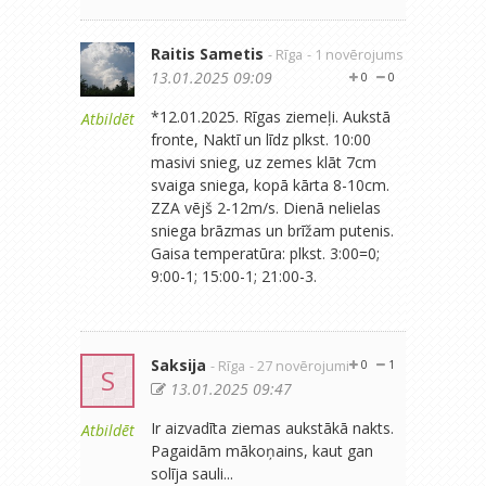
Raitis Sametis
- Rīga
- 1 novērojums
13.01.2025 09:09
0
0
*12.01.2025. Rīgas ziemeļi. Aukstā
Atbildēt
fronte, Naktī un līdz plkst. 10:00
masivi snieg, uz zemes klāt 7cm
svaiga sniega, kopā kārta 8-10cm.
ZZA vējš 2-12m/s. Dienā nelielas
sniega brāzmas un brīžam putenis.
Gaisa temperatūra: plkst. 3:00=0;
9:00-1; 15:00-1; 21:00-3.
Saksija
- Rīga
- 27 novērojumi
0
1
S
13.01.2025 09:47
Ir aizvadīta ziemas aukstākā nakts.
Atbildēt
Pagaidām mākoņains, kaut gan
solīja sauli...