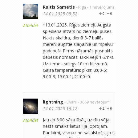
Raitis Sametis
- Rīga
- 1 novērojums
14.01.2025 09:52
0
0
*13.01.2025. Rīgas ziemeļi. Augsta
Atbildēt
spiediena atzars no ziemeļu puses.
Nakts skaidra, dienā 3-7 ballēs
mēreni augstie slāņainie un “spalvu”
padebeši. Pirms nākamās pusnakts
debesis nomācās. DRR vējš 1-2m/s.
Uz zemes sniegs 10cm biezumā.
Gaisa temperatūra: plksr. 3:00-5;
9:00-3; 15:00-1; 21:00=0.
lightning
- Līvāni
- 3669 novērojumi
14.01.2025 16:12
2
0
Jau ap 3:00 sāka līņāt, uz rītu vēja
Atbildēt
nests smalks lietus lija joprojām.
Par laimi, vismaz ne sasalstošs, jo t.