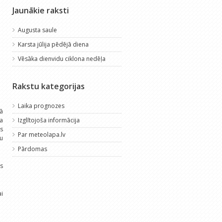
Jaunākie raksti
Augusta saule
Karsta jūlija pēdējā diena
Vēsāka dienvidu ciklona nedēļa
Rakstu kategorijas
Laika prognozes
jā
ta
Izglītojoša informācija
s
Par meteolapa.lv
u
Pārdomas
as
ai