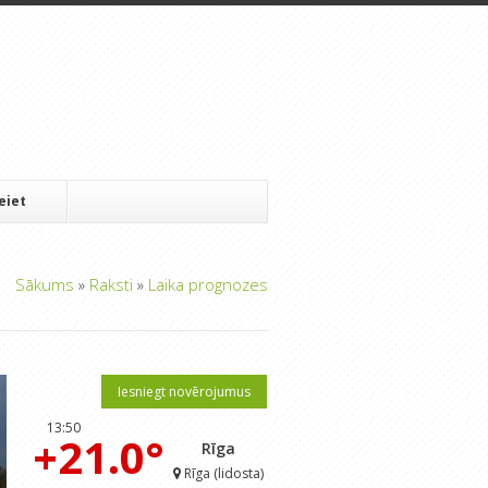
Ieiet
Sākums
»
Raksti
»
Laika prognozes
Iesniegt novērojumus
13:50
+21.0°
Rīga
Rīga (lidosta)