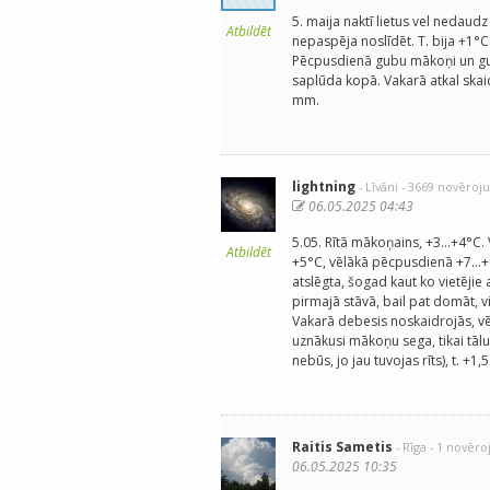
5. maija naktī lietus vel nedaudz 
Atbildēt
nepaspēja noslīdēt. T. bija +1°C
Pēcpusdienā gubu mākoņi un gub
saplūda kopā. Vakarā atkal skai
mm.
lightning
- Līvāni
- 3669 novēroj
06.05.2025 04:43
5.05. Rītā mākoņains, +3...+4°C. 
Atbildēt
+5°C, vēlākā pēcpusdienā +7...+9°
atslēgta, šogad kaut ko vietējie a
pirmajā stāvā, bail pat domāt, vi
Vakarā debesis noskaidrojās, vējš
uznākusi mākoņu sega, tikai tālu
nebūs, jo jau tuvojas rīts), t. +
Raitis Sametis
- Rīga
- 1 novēr
06.05.2025 10:35