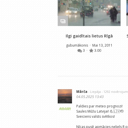
Ilgi gaidītais lietus Rīgā
gubumākonis
· Mai 13, 2011
3
·
3.00
Mārča
- Liepāja
- 1292 novērojum
04.05.2025 13:43
Paldies par meteo prognozi!
Atbildēt
Saules Mūžu Latvijai! 💪🇱🇻🫡
Sveiciens valsts svētkos!
Nīcas pusē apmācies neliels R p