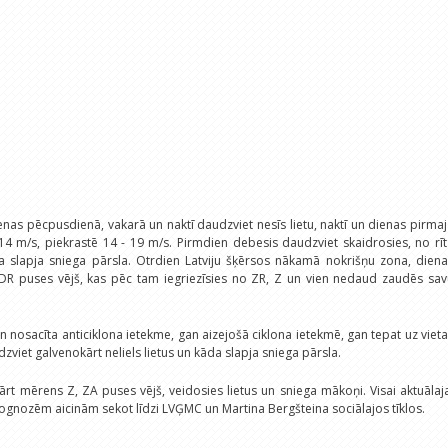
ienas pēcpusdienā, vakarā un naktī daudzviet nesīs lietu, naktī un dienas pirma
4 m/s, piekrastē 14 - 19 m/s. Pirmdien debesis daudzviet skaidrosies, no rī
a slapja sniega pārsla. Otrdien Latviju šķērsos nākamā nokrišņu zona, diena
DR puses vējš, kas pēc tam iegriezīsies no ZR, Z un vien nedaud zaudēs sav
n nosacīta anticiklona ietekme, gan aizejošā ciklona ietekmē, gan tepat uz viet
viet galvenokārt neliels lietus un kāda slapja sniega pārsla.
rt mērens Z, ZA puses vējš, veidosies lietus un sniega mākoņi. Visai aktuālaj
prognozēm aicinām sekot līdzi LVĢMC un Martina Bergšteina sociālajos tīklos.