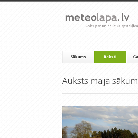
Sākums
Raksti
Ga
Auksts maija sākum