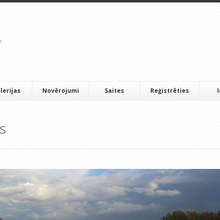
lerijas
Novērojumi
Saites
Reģistrēties
s