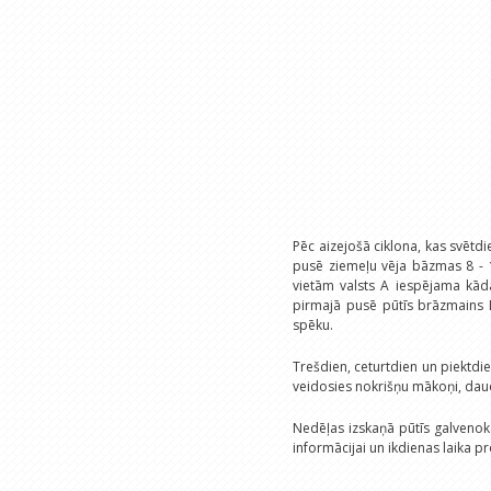
Pēc aizejošā ciklona, kas svētd
pusē ziemeļu vēja bāzmas 8 - 1
vietām valsts A iespējama kād
pirmajā pusē pūtīs brāzmains 
spēku.
Trešdien, ceturtdien un piektdie
veidosies nokrišņu mākoņi, daudz
Nedēļas izskaņā pūtīs galvenokā
informācijai un ikdienas laika 