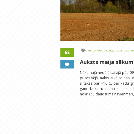
lietus
maijs
sniegs
aukstums
sa
Auksts maija sākum
Nākamajā nedēļā Latvijā pēc GF
puses vējš, nakts laikā salnas u
siltākas par +10 C, par kādu gr
gandrīz katru dienu kaut kur i
nokrišņu daudzums nevienmērīgs