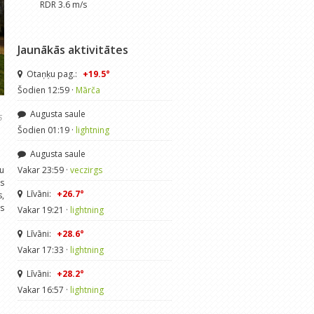
RDR 3.6 m/s
Jaunākās aktivitātes
Otaņķu pag.:
+19.5°
Šodien 12:59 ·
Mārča
Augusta saule
6
Šodien 01:19 ·
lightning
Augusta saule
ļu
Vakar 23:59 ·
veczirgs
ūs
Līvāni:
+26.7°
s,
is
Vakar 19:21 ·
lightning
.
Līvāni:
+28.6°
Vakar 17:33 ·
lightning
Līvāni:
+28.2°
Vakar 16:57 ·
lightning