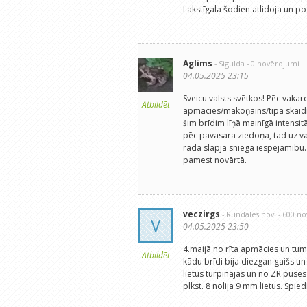
Lakstīgala šodien atlidoja un p
Aglims
- Sigulda
- 0 novērojumi
04.05.2025 23:15
Sveicu valsts svētkos! Pēc vakar
Atbildēt
apmācies/mākoņains/tipa skaidro
šim brīdim līņā mainīgā intensit
pēc pavasara ziedoņa, tad uz v
rāda slapja sniega iespējamību
pamest novārtā.
veczirgs
- Rundāles nov.
- 600 n
V
04.05.2025 23:50
4.maijā no rīta apmācies un tum
Atbildēt
kādu brīdi bija diezgan gaišs un 
lietus turpinājās un no ZR puses 
plkst. 8 nolija 9 mm lietus. Spi