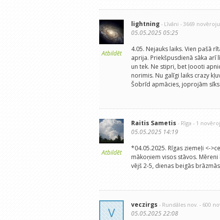
lightning
- Līvāni
- 3669 novēroj
05.05.2025 05:25
4.05. Nejauks laiks. Vien pašā r
Atbildēt
aprija. Priekšpusdienā sāka arī l
un tek. Ne stipri, bet ļoooti apni
norimis. Nu galīgi laiks crazy kļu
Šobrīd apmācies, joprojām sīks
Raitis Sametis
- Rīga
- 1 novēr
05.05.2025 14:19
*04.05.2025. Rīgas ziemeļi <->cen
Atbildēt
mākoņiem visos stāvos. Mēreni l
vējš 2-5, dienas beigās brāzmās 
veczirgs
- Rundāles nov.
- 600 n
V
05.05.2025 22:08