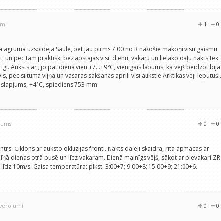
umi
1
0
īta agrumā uzspīdēja Saule, bet jau pirms 7:00 no R nākošie mākoņi visu gaismu
īt, un pēc tam praktiski bez apstājas visu dienu, vakaru un lielāko daļu nakts tek
cīgi. Auksts arī, jo pat dienā vien +7...+9°C, vienīgais labums, ka vējš beidzot bija
vis, pēc siltuma viļņa un vasaras sākšanās aprīlī visi aukstie Arktikas vēji iepūtuši.
 slapjums, +4°C, spiediens 753 mm.
ojums
0
0
trs. Ciklons ar auksto oklūzijas fronti. Nakts daļēji skaidra, rītā apmācas ar
īņā dienas otrā pusē un līdz vakaram. Dienā mainīgs vējš, sākot ar pievakari Z
līdz 10m/s. Gaisa temperatūra: plkst. 3:00+7; 9:00+8; 15:00+9; 21:00+6.
ovērojumi
0
0