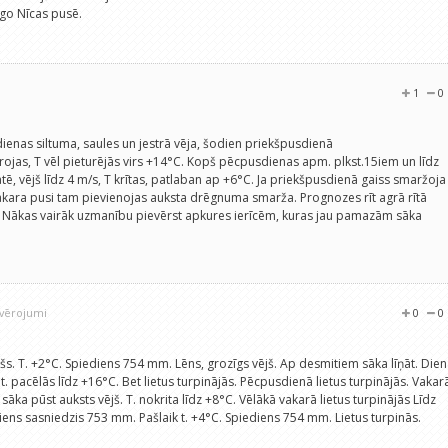
ogo Nīcas pusē.
1
0
dienas siltuma, saules un jestrā vēja, šodien priekšpusdienā
jas, T vēl pieturējās virs +14°C. Kopš pēcpusdienas apm. plkst.15iem un līdz
ātē, vējš līdz 4 m/s, T krītas, patlaban ap +6°C. Ja priekšpusdienā gaiss smaržoja
akara pusi tam pievienojas auksta drēgnuma smarža. Prognozes rīt agrā rītā
. Nākas vairāk uzmanību pievērst apkures ierīcēm, kuras jau pamazām sāka
ovērojumi
0
0
šs. T. +2°C. Spiediens 754 mm. Lēns, grozīgs vējš. Ap desmitiem sāka līņāt. Die
t. pacēlās līdz +16°C. Bet lietus turpinājās. Pēcpusdienā lietus turpinājās. Vakar
sāka pūst auksts vējš. T. nokrita līdz +8°C. Vēlākā vakarā lietus turpinājās Līdz
ediens sasniedzis 753 mm. Pašlaik t. +4°C. Spiediens 754 mm. Lietus turpinās.