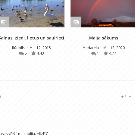
Salnas, ziedi, lietus un saulrieti
Maija sākums
Rūdolfs
· Mai 12, 2015
Madarela
· Mai 13, 2020
5
·
4.43
1
·
4.77
i
2
1
uses vējš 1mm nolija. +8.4°C