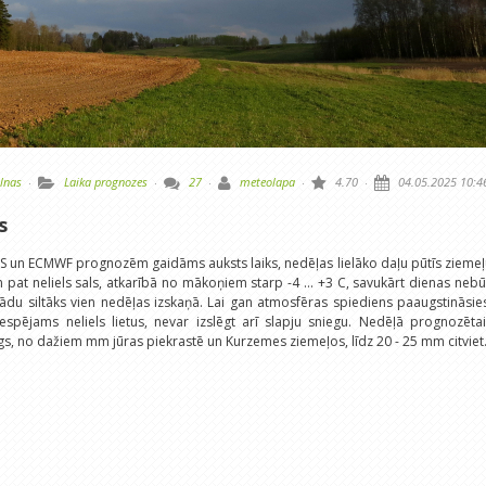
lnas
·
Laika prognozes
·
27
·
meteolapa
·
4.70
·
04.05.2025 10:4
s
S un ECMWF prognozēm gaidāms auksts laiks, nedēļas lielāko daļu pūtīs zieme
n pat neliels sals, atkarībā no mākoņiem starp -4 ... +3 C, savukārt dienas neb
ādu siltāks vien nedēļas izskaņā. Lai gan atmosfēras spiediens paaugstināsie
espējams neliels lietus, nevar izslēgt arī slapju sniegu. Nedēļā prognozēta
, no dažiem mm jūras piekrastē un Kurzemes ziemeļos, līdz 20 - 25 mm citviet