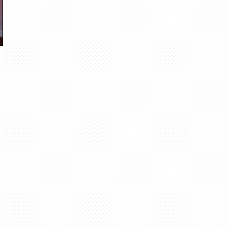
Maija otrās puses dabasskati
Mākoņi 4.-6.maijā
meteolapa
· Jun 1, 2013
meteolapa
· Mai 5, 2012
3
·
5.00
0
·
3.00