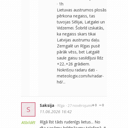
· 1h
Lietuvas austrumos plosās
pērkona negaiss, tas
tuvojas Sēlijai, Latgalei un
Vidzemei. Šobrīd izskatās,
ka negaiss skars tikai
Latvijas austrumu daļu.
Zemgalē un Rīgas pusē
pārāk vēss, bet Latgalē
saule gaisu sasildījusi līdz
+22..+26 grādiem.
Nokrišņu radaru dati -
meteologix.com/lv/radar-
hd/...
Saksija
- Rīga
- 27 novērojumi
0
0
S
11.06.2026 16:42
Rīgā līst tāds rudenīgs lietus... No
Atbildēt
rīta saņēmu brīdinājumu telefonā, it