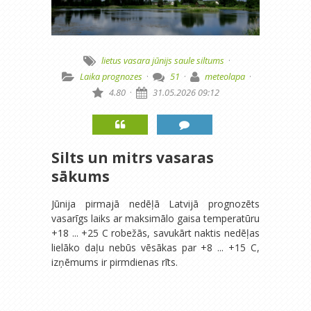
lietus
vasara
jūnijs
saule
siltums
·
Laika prognozes
·
51
·
meteolapa
·
4.80
·
31.05.2026 09:12
Silts un mitrs vasaras
sākums
Jūnija pirmajā nedēļā Latvijā prognozēts
vasarīgs laiks ar maksimālo gaisa temperatūru
+18 ... +25 C robežās, savukārt naktis nedēļas
lielāko daļu nebūs vēsākas par +8 ... +15 C,
izņēmums ir pirmdienas rīts.