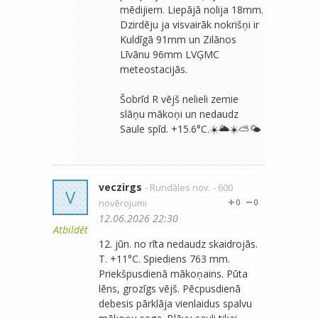
mēdijiem. Liepājā nolija 18mm.
Dzirdēju ja visvairāk nokrišņi ir
Kuldīgā 91mm un Zilānos
Līvānu 96mm LVĢMC
meteostacijās.
Šobrīd R vējš nelieli zemie
slāņu mākoņi un nedaudz
Saule spīd. +15.6°C.☀️🌥☀️⛅️🌤
veczirgs
- Rundāles nov.
- 600
V
novērojumi
0
0
12.06.2026 22:30
Atbildēt
12. jūn. no rīta nedaudz skaidrojās.
T. +11°C. Spiediens 763 mm.
Priekšpusdienā mākoņains. Pūta
lēns, grozīgs vējš. Pēcpusdienā
debesis pārklāja vienlaidus spalvu