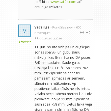
jo šī bilde
www.sat24.com
arī
draudīga izskatās.
veczirgs
- Rundāles nov.
- 600
V
novērojumi
0
0
11.06.2026 22:38
Atbildēt
11. jūn. no rīta vidējās un augšējās
zonas spalvu- un gubu-slāņu
mākoņi, kas lēni nāca no DA puses.
Brīžiem saulains. Saule gaisu
uzsildīja līdz +19°C. Spiediens 762
mm. Priekšpusdienā debesis
pamazām apmācās ar zemiem,
slāņainiem mākoņiem. Ap
pusdienas laiku sākās neliels lietus.
Vēlākā pēcpusdienā mēreni lija. Līdz
pievakarei nolija 11 mm. Spiediens
sasniedza 758 mm. Lietus laikā vēja
virziens pamazām mainījās no DA