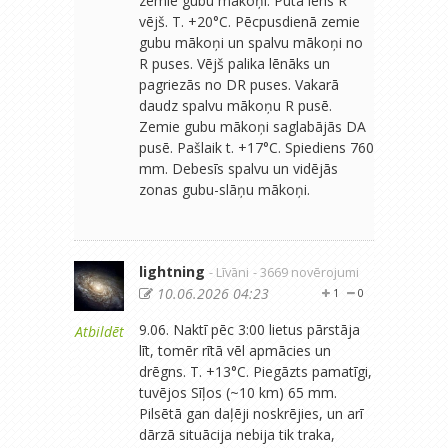
zemie gubu mākoņi. Pūta lēns R
vējš. T. +20°C. Pēcpusdienā zemie
gubu mākoņi un spalvu mākoņi no
R puses. Vējš palika lēnāks un
pagriezās no DR puses. Vakarā
daudz spalvu mākoņu R pusē.
Zemie gubu mākoņi saglabājās DA
pusē. Pašlaik t. +17°C. Spiediens 760
mm. Debesīs spalvu un vidējās
zonas gubu-slāņu mākoņi.
lightning
- Līvāni
- 3669 novērojumi
10.06.2026 04:23
1
0
9.06. Naktī pēc 3:00 lietus pārstāja
Atbildēt
līt, tomēr rītā vēl apmācies un
drēgns. T. +13°C. Piegāzts pamatīgi,
tuvējos Sīļos (~10 km) 65 mm.
Pilsētā gan daļēji noskrējies, un arī
dārzā situācija nebija tik traka,