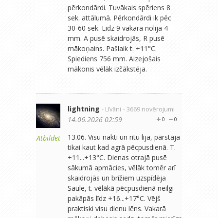
pērkondārdi. Tuvākais spēriens 8
sek. attālumā. Pērkondārdi ik pēc
30-60 sek. Līdz 9 vakarā nolija 4
mm. A pusē skaidrojās, R pusē
mākoņains. Pašlaik t. +11°C.
Spiediens 756 mm. Aizejošais
mākonis vēlāk izčākstēja.
lightning
- Līvāni
- 3669 novērojumi
14.06.2026 02:59
0
0
13.06. Visu nakti un rītu lija, pārstāja
Atbildēt
tikai kaut kad agrā pēcpusdienā. T.
+11...+13°C. Dienas otrajā pusē
sākumā apmācies, vēlāk tomēr arī
skaidrojās un brīžiem uzspīdēja
Saule, t. vēlākā pēcpusdienā neilgi
pakāpās līdz +16...+17°C. Vējš
praktiski visu dienu lēns. Vakarā