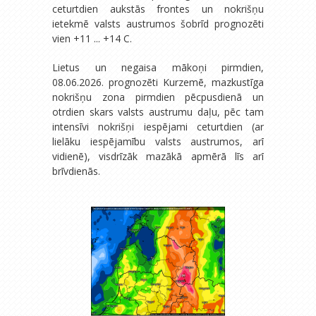
ceturtdien aukstās frontes un nokrišņu
ietekmē valsts austrumos šobrīd prognozēti
vien +11 ... +14 C.
Lietus un negaisa mākoņi pirmdien,
08.06.2026. prognozēti Kurzemē, mazkustīga
nokrišņu zona pirmdien pēcpusdienā un
otrdien skars valsts austrumu daļu, pēc tam
intensīvi nokrišņi iespējami ceturtdien (ar
lielāku iespējamību valsts austrumos, arī
vidienē), visdrīzāk mazākā apmērā līs arī
brīvdienās.