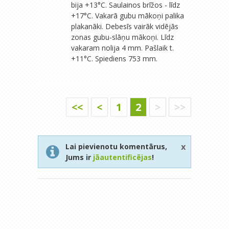
bija +13°C. Saulainos brīžos - līdz
+17°C. Vakarā gubu mākoņi palika
plakanāki. Debesīs vairāk vidējās
zonas gubu-slāņu mākoņi. Līdz
vakaram nolija 4 mm. Pašlaik t.
+11°C. Spiediens 753 mm.
<<
<
1
2
>
>>
x
Lai pievienotu komentārus,
Jums ir
jāautentificējas
!