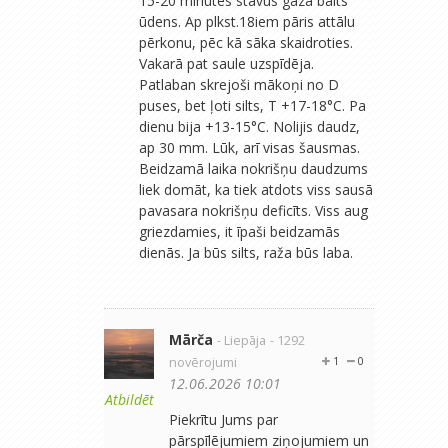
15-20 minūtes stāvus gāza balts
ūdens. Ap plkst.18iem pāris attālu
pērkonu, pēc kā sāka skaidroties.
Vakarā pat saule uzspīdēja.
Patlaban skrejoši mākoņi no D
puses, bet ļoti silts, T +17-18°C. Pa
dienu bija +13-15°C. Nolijis daudz,
ap 30 mm. Lūk, arī visas šausmas.
Beidzamā laika nokrišņu daudzums
liek domāt, ka tiek atdots viss sausā
pavasara nokrišņu deficīts. Viss aug
griezdamies, it īpaši beidzamās
dienās. Ja būs silts, raža būs laba.
Mārča
- Liepāja
- 1292
novērojumi
1
0
12.06.2026 10:01
Atbildēt
Piekrītu Jums par
pārspīlējumiem ziņojumiem un