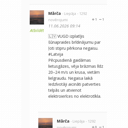
Mārča
- Liepāja
- 1292
novērojumi
1
1
11.06.2026 09:14
Atbildēt
🇱🇻 VUGD izplatījis
šūnapraides brīdinājumu par
ļoti stipru pērkona negaisu.
#Latvija
Pēcpusdienā gaidāmas
lietusgāzes, vēja brāzmas līdz
20–24 m/s un krusa, vietām
lielgraudu. Negaisa laikā
Iedzīvotāji aicināti patverties
telpās un atvienot
elektroierīces no elektrotīkla.
Mārča
- Liepāja
- 1292
novērojumi
0
1