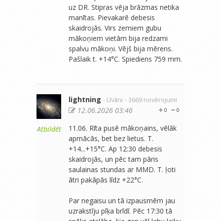
uz DR. Stipras vēja brāzmas netika
manītas. Pievakarē debesis
skaidrojās. Virs zemiem gubu
mākoņiem vietām bija redzami
spalvu mākoņi. Vējš bija mērens.
Pašlaik t. +14°C. Spiediens 759 mm.
lightning
- Līvāni
- 3669 novērojumi
12.06.2026 03:46
0
0
11.06. Rīta pusē mākoņains, vēlāk
Atbildēt
apmācās, bet bez lietus. T.
+14...+15°C. Ap 12:30 debesis
skaidrojās, un pēc tam pāris
saulainas stundas ar MMD. T. ļoti
ātri pakāpās līdz +22°C.
Par negaisu un tā izpausmēm jau
uzrakstīju pīķa brīdī. Pēc 17:30 tā