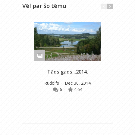
Vēl par šo tēmu
Tāds gads...2014.
M
Rūdolfs
· Dec 30, 2014
6
·
4.64