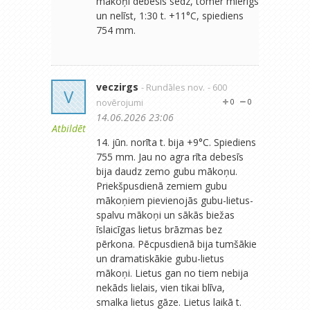
mākoņi debesis sedz, tomēr mierīgs
un nelīst, 1:30 t. +11°C, spiediens
754 mm.
veczirgs
- Rundāles nov.
- 600
V
novērojumi
0
0
14.06.2026 23:06
Atbildēt
14. jūn. norīta t. bija +9°C. Spiediens
755 mm. Jau no agra rīta debesīs
bija daudz zemo gubu mākoņu.
Priekšpusdienā zemiem gubu
mākoņiem pievienojās gubu-lietus-
spalvu mākoņi un sākās biežas
īslaicīgas lietus brāzmas bez
pērkona. Pēcpusdienā bija tumšākie
un dramatiskākie gubu-lietus
mākoņi. Lietus gan no tiem nebija
nekāds lielais, vien tikai blīva,
smalka lietus gāze. Lietus laikā t.