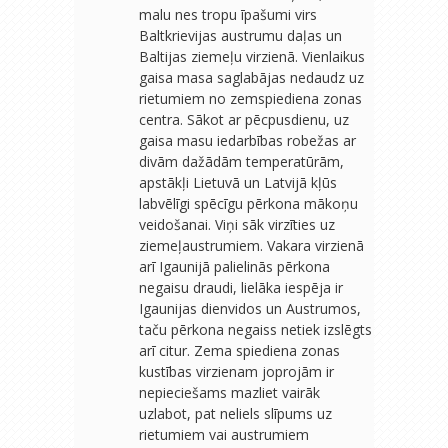
malu nes tropu īpašumi virs
Baltkrievijas austrumu daļas un
Baltijas ziemeļu virzienā. Vienlaikus
gaisa masa saglabājas nedaudz uz
rietumiem no zemspiediena zonas
centra. Sākot ar pēcpusdienu, uz
gaisa masu iedarbības robežas ar
divām dažādām temperatūrām,
apstākļi Lietuvā un Latvijā kļūs
labvēlīgi spēcīgu pērkona mākoņu
veidošanai. Viņi sāk virzīties uz
ziemeļaustrumiem. Vakara virzienā
arī Igaunijā palielinās pērkona
negaisu draudi, lielāka iespēja ir
Igaunijas dienvidos un Austrumos,
taču pērkona negaiss netiek izslēgts
arī citur. Zema spiediena zonas
kustības virzienam joprojām ir
nepieciešams mazliet vairāk
uzlabot, pat neliels slīpums uz
rietumiem vai austrumiem