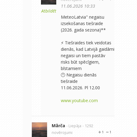
11.06.2026 10:33
Atbildēt
MeteoLatvia" negaisu
izsekošanas tiešraide
(2026. gada sezona)**
⚡ Tiešraides tiek veidotas
dienās, kad Latvijā gaidāmi
negaisi un tiem pastāv
risks būt spēcīgiem,
bīstamiem
🕛 Negaisu dienās
tiešraide
11.06.2026. Pl 12.00
www.youtube.com
Mārča
- Liepāja
- 1292
novērojumi
1
1