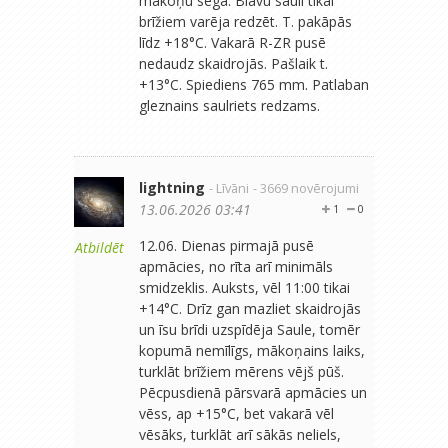
mākoņu sega. Blāvu sauli tikai
brīžiem varēja redzēt. T. pakāpās
līdz +18°C. Vakarā R-ZR pusē
nedaudz skaidrojās. Pašlaik t.
+13°C. Spiediens 765 mm. Patlaban
gleznains saulriets redzams.
lightning
- Līvāni
- 3669 novērojumi
13.06.2026 03:41
1
0
12.06. Dienas pirmajā pusē
Atbildēt
apmācies, no rīta arī minimāls
smidzeklis. Auksts, vēl 11:00 tikai
+14°C. Drīz gan mazliet skaidrojās
un īsu brīdi uzspīdēja Saule, tomēr
kopumā nemīlīgs, mākoņains laiks,
turklāt brīžiem mērens vējš pūš.
Pēcpusdienā pārsvarā apmācies un
vēss, ap +15°C, bet vakarā vēl
vēsāks, turklāt arī sākās neliels,