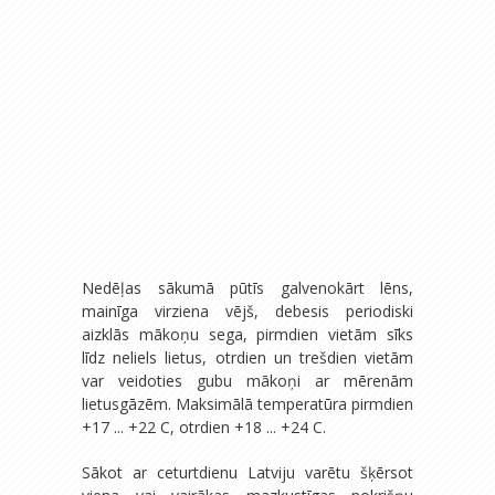
Nedēļas sākumā pūtīs galvenokārt lēns,
mainīga virziena vējš, debesis periodiski
aizklās mākoņu sega, pirmdien vietām sīks
līdz neliels lietus, otrdien un trešdien vietām
var veidoties gubu mākoņi ar mērenām
lietusgāzēm. Maksimālā temperatūra pirmdien
+17 ... +22 C, otrdien +18 ... +24 C.
Sākot ar ceturtdienu Latviju varētu šķērsot