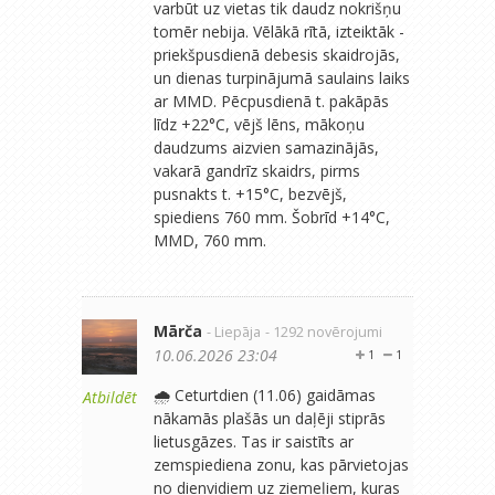
varbūt uz vietas tik daudz nokrišņu
tomēr nebija. Vēlākā rītā, izteiktāk -
priekšpusdienā debesis skaidrojās,
un dienas turpinājumā saulains laiks
ar MMD. Pēcpusdienā t. pakāpās
līdz +22°C, vējš lēns, mākoņu
daudzums aizvien samazinājās,
vakarā gandrīz skaidrs, pirms
pusnakts t. +15°C, bezvējš,
spiediens 760 mm. Šobrīd +14°C,
MMD, 760 mm.
Mārča
- Liepāja
- 1292 novērojumi
10.06.2026 23:04
1
1
🌧️ Ceturtdien (11.06) gaidāmas
Atbildēt
nākamās plašās un daļēji stiprās
lietusgāzes. Tas ir saistīts ar
zemspiediena zonu, kas pārvietojas
no dienvidiem uz ziemeļiem, kuras