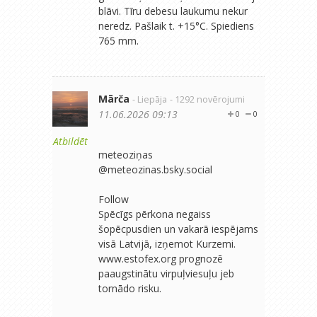
blāvi. Tīru debesu laukumu nekur
neredz. Pašlaik t. +15°C. Spiediens
765 mm.
Mārča
- Liepāja
- 1292 novērojumi
11.06.2026 09:13
0
0
Atbildēt
meteoziņas
‪@meteozinas.bsky.social‬
Follow
Spēcīgs pērkona negaiss
šopēcpusdien un vakarā iespējams
visā Latvijā, izņemot Kurzemi.
www.estofex.org prognozē
paaugstinātu virpuļviesuļu jeb
tornādo risku.