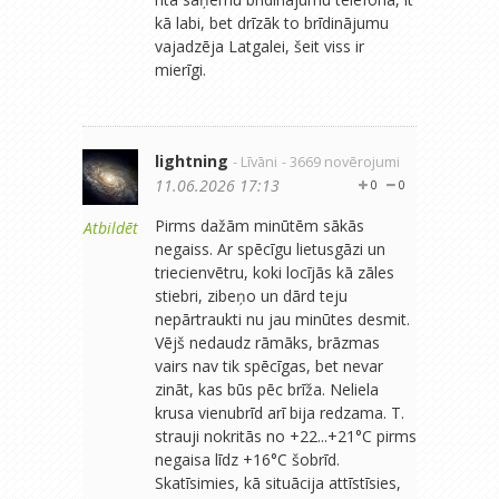
kā labi, bet drīzāk to brīdinājumu
vajadzēja Latgalei, šeit viss ir
mierīgi.
lightning
- Līvāni
- 3669 novērojumi
11.06.2026 17:13
0
0
Pirms dažām minūtēm sākās
Atbildēt
negaiss. Ar spēcīgu lietusgāzi un
triecienvētru, koki locījās kā zāles
stiebri, zibeņo un dārd teju
nepārtraukti nu jau minūtes desmit.
Vējš nedaudz rāmāks, brāzmas
vairs nav tik spēcīgas, bet nevar
zināt, kas būs pēc brīža. Neliela
krusa vienubrīd arī bija redzama. T.
strauji nokritās no +22...+21°C pirms
negaisa līdz +16°C šobrīd.
Skatīsimies, kā situācija attīstīsies,