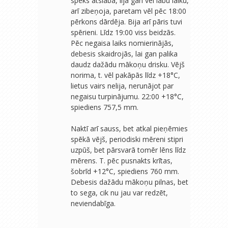
spēks atslāba, lija gan vēl labu laiku,
arī zibeņoja, paretam vēl pēc 18:00
pērkons dārdēja. Bija arī pāris tuvi
spērieni. Līdz 19:00 viss beidzās.
Pēc negaisa laiks nomierinājās,
debesis skaidrojās, lai gan palika
daudz dažādu mākoņu drisku. Vējš
norima, t. vēl pakāpās līdz +18°C,
lietus vairs nelija, nerunājot par
negaisu turpinājumu. 22:00 +18°C,
spiediens 757,5 mm.
Naktī arī sauss, bet atkal pieņēmies
spēkā vējš, periodiski mēreni stipri
uzpūš, bet pārsvarā tomēr lēns līdz
mērens. T. pēc pusnakts krītas,
šobrīd +12°C, spiediens 760 mm.
Debesis dažādu mākoņu pilnas, bet
to sega, cik nu jau var redzēt,
neviendabīga.