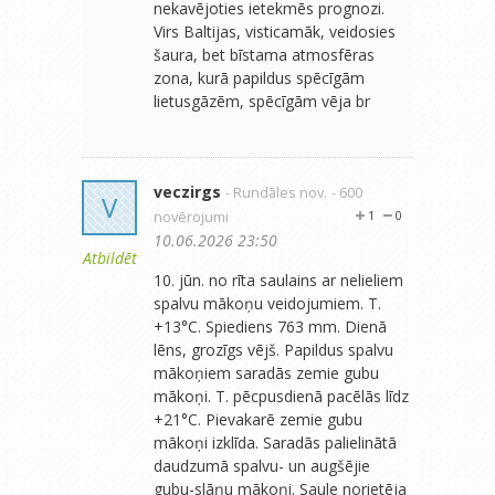
nekavējoties ietekmēs prognozi.
Virs Baltijas, visticamāk, veidosies
šaura, bet bīstama atmosfēras
zona, kurā papildus spēcīgām
lietusgāzēm, spēcīgām vēja br
veczirgs
- Rundāles nov.
- 600
V
novērojumi
1
0
10.06.2026 23:50
Atbildēt
10. jūn. no rīta saulains ar nelieliem
spalvu mākoņu veidojumiem. T.
+13°C. Spiediens 763 mm. Dienā
lēns, grozīgs vējš. Papildus spalvu
mākoņiem saradās zemie gubu
mākoņi. T. pēcpusdienā pacēlās līdz
+21°C. Pievakarē zemie gubu
mākoņi izklīda. Saradās palielinātā
daudzumā spalvu- un augšējie
gubu-slāņu mākoņi. Saule norietēja