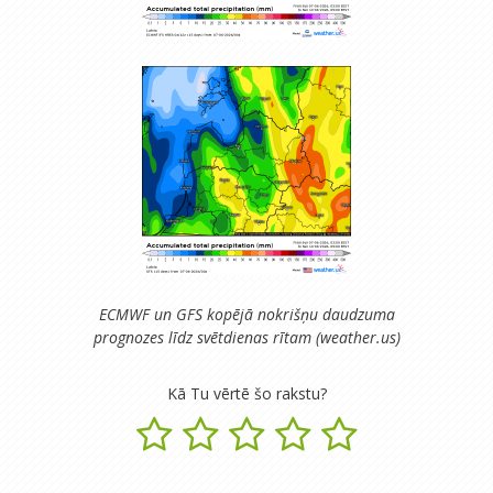
ECMWF un GFS kopējā nokrišņu daudzuma
prognozes līdz svētdienas rītam (weather.us)
Kā Tu vērtē šo rakstu?