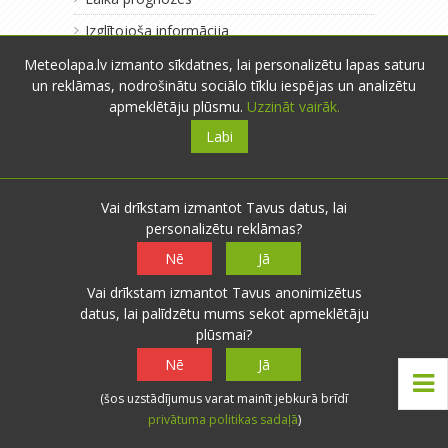
Izglītojoša informācija
Par meteolapa.lv
Meteolapa.lv izmanto sīkdatnes, lai personalizētu lapas saturu
un reklāmas, nodrošinātu sociālo tīklu iespējas un analizētu
Pārdomas
apmeklētāju plūsmu.
Uzzināt vairāk.
Labi
Vai drīkstam izmantot Tavus datus, lai
personalizētu reklāmas?
Nē
Jā
Vai drīkstam izmantot Tavus anonimizētus
datus, lai palīdzētu mums sekot apmeklētāju
plūsmai?
Nē
Jā
(šos uzstādījumus varat mainīt jebkurā brīdī
privātuma politikas sadaļā
)