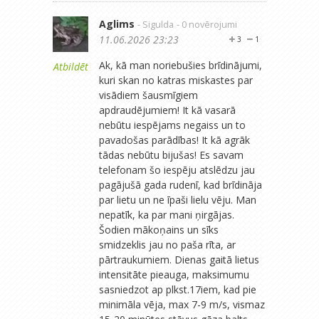
Aglims
- Sigulda
- 0 novērojumi
11.06.2026 23:23
3
1
Ak, kā man noriebušies brīdinājumi,
Atbildēt
kuri skan no katras miskastes par
visādiem šausmīgiem
apdraudējumiem! It kā vasarā
nebūtu iespējams negaiss un to
pavadošas parādības! It kā agrāk
tādas nebūtu bijušas! Es savam
telefonam šo iespēju atslēdzu jau
pagājušā gada rudenī, kad brīdināja
par lietu un ne īpaši lielu vēju. Man
nepatīk, ka par mani ņirgājas.
Šodien mākoņains un sīks
smidzeklis jau no paša rīta, ar
pārtraukumiem. Dienas gaitā lietus
intensitāte pieauga, maksimumu
sasniedzot ap plkst.17iem, kad pie
minimāla vēja, max 7-9 m/s, vismaz