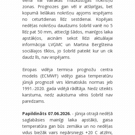
viena vai vairākas mazkustīgas nokrišņu
zonas. Prognozes gan vēl ir atšķirīgas, bet
kopumā lielākais nokrišņu apjoms iespējams
no ceturtdienas līdz sestdienai. Kopējais
nedēļas nokrišņu daudzums šobrīd variē no 5
līdz pat 50 mm, attiecīgi šādos, mainīgos laika
apstākļos, aicinām sekot līdzi aktuālajai
informācijai LVĢMC un Martina Bergšteina
sociālajos tīklos, jo šobrīd pateikt kur un cik
daudz līs, nav iespējams.
Eiropas vidēja termiņa prognožu centra
modelis (ECMWF) vidējo gaisa temperatūru
jūnijā prognozē virs klimatiskās normas jeb
1991.-2020. gada vidējā rādītāja. Nedz izteikts
karstuma, nedz aukstuma vilnis šobrīd nav
paredzams.
Papildināts 07.06.2026.
- jūnija otrajā nedēļā
saglabāsies mainīgi laika apstākļi, gaisa
temperatūra gan būs zemāka un no nedēļas
vidus biežāk vairs nepārsniegs +20 C atzīmi,