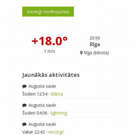
Iesniegt novērojumus
+18.0°
20:50
Rīga
1 m/s
Rīga (lidosta)
Jaunākās aktivitātes
Augusta saule
Šodien 12:54 ·
Mārča
Augusta saule
Šodien 04:06 ·
lightning
Augusta saule
Vakar 22:42 ·
veczirgs