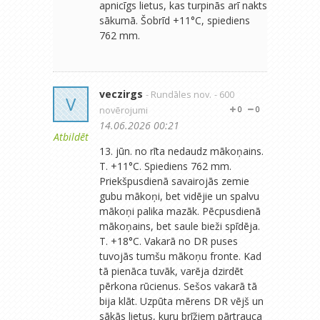
apnicīgs lietus, kas turpinās arī nakts
sākumā. Šobrīd +11°C, spiediens
762 mm.
veczirgs
- Rundāles nov.
- 600
V
novērojumi
0
0
14.06.2026 00:21
Atbildēt
13. jūn. no rīta nedaudz mākoņains.
T. +11°C. Spiediens 762 mm.
Priekšpusdienā savairojās zemie
gubu mākoņi, bet vidējie un spalvu
mākoņi palika mazāk. Pēcpusdienā
mākoņains, bet saule bieži spīdēja.
T. +18°C. Vakarā no DR puses
tuvojās tumšu mākoņu fronte. Kad
tā pienāca tuvāk, varēja dzirdēt
pērkona rūcienus. Sešos vakarā tā
bija klāt. Uzpūta mērens DR vējš un
sākās lietus, kuru brīžiem pārtrauca