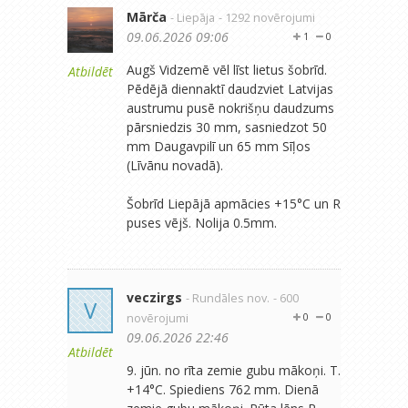
Mārča
- Liepāja
- 1292 novērojumi
09.06.2026 09:06
1
0
Augš Vidzemē vēl līst lietus šobrīd.
Atbildēt
Pēdējā diennaktī daudzviet Latvijas
austrumu pusē nokrišņu daudzums
pārsniedzis 30 mm, sasniedzot 50
mm Daugavpilī un 65 mm Sīļos
(Līvānu novadā).
Šobrīd Liepājā apmācies +15°C un R
puses vējš. Nolija 0.5mm.
veczirgs
- Rundāles nov.
- 600
V
novērojumi
0
0
09.06.2026 22:46
Atbildēt
9. jūn. no rīta zemie gubu mākoņi. T.
+14°C. Spiediens 762 mm. Dienā