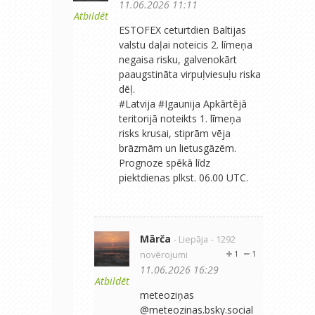
11.06.2026 11:11
Atbildēt
ESTOFEX ceturtdien Baltijas
valstu daļai noteicis 2. līmeņa
negaisa risku, galvenokārt
paaugstināta virpuļviesuļu riska
dēļ.
#Latvija #Igaunija Apkārtējā
teritorijā noteikts 1. līmeņa
risks krusai, stiprām vēja
brāzmām un lietusgāzēm.
Prognoze spēkā līdz
piektdienas plkst. 06.00 UTC.
Mārča
- Liepāja
- 1292
novērojumi
1
1
11.06.2026 16:29
Atbildēt
‪meteoziņas‬
‪@meteozinas.bsky.social‬