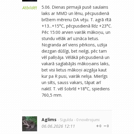
5.06. Dienas pirmajā pusē saulains
Atbildēt
laiks ar MMD un lēnu, pēcpusdienā
brīžiem mērenu DA vēju. T. agrā rītā
+13...+15°C, pēcpusdienā līdz +23°C.
Pēc 15:00 arvien vairāk mākoņu, un
stundu vēlāk arī uznāca lietus.
Nogranda arī viens pērkons, uzlija
diezgan dūšīgi, bet neilgi, pēc tam
vēl palīņāja. Vēlākā pēcpusdienā un
vakarā saglabājās mākoņains laiks,
bet visi lietus mākoņi aizgāja kaut
kur pa R pusi, vairāk nelija. Mierīgs
un silts, sauss vakars, tāpat arī
naktī. T. vēl šobrīd +18°C, spiediens
760,5 mm.
Aglims
- Sigulda
- 0 novērojumi
06.06.2026 12:11
0
0