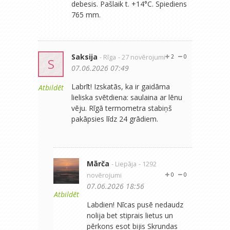
debesis. Pašlaik t. +14°C. Spiediens
765 mm.
Saksija
- Rīga
- 27 novērojumi
2
0
S
07.06.2026 07:49
Labrīt! Izskatās, ka ir gaidāma
Atbildēt
lieliska svētdiena: saulaina ar lēnu
vēju. Rīgā termometra stabiņš
pakāpsies līdz 24 grādiem.
Mārča
- Liepāja
- 1292
novērojumi
0
0
07.06.2026 18:56
Atbildēt
Labdien! Nīcas pusē nedaudz
nolija bet stiprais lietus un
pērkons esot bijis Skrundas