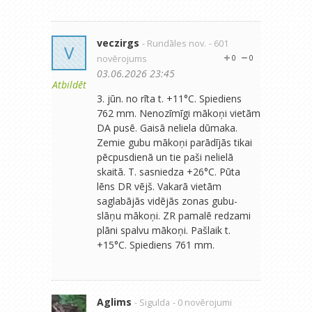
veczirgs
- Rundāles nov.
- 601
V
novērojums
0
0
03.06.2026 23:45
Atbildēt
3. jūn. no rīta t. +11°C. Spiediens
762 mm. Nenozīmīgi mākoņi vietām
DA pusē. Gaisā neliela dūmaka.
Zemie gubu mākoņi parādījās tikai
pēcpusdienā un tie paši nelielā
skaitā. T. sasniedza +26°C. Pūta
lēns DR vējš. Vakarā vietām
saglabājās vidējās zonas gubu-
slāņu mākoņi. ZR pamalē redzami
plāni spalvu mākoņi. Pašlaik t.
+15°C. Spiediens 761 mm.
Aglims
- Sigulda
- 0 novērojumi