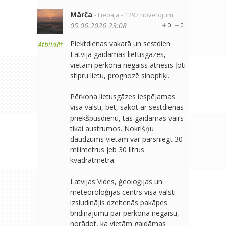
Mārča
- Liepāja
- 1292 novērojumi
05.06.2026 23:08
0
0
Piektdienas vakarā un sestdien
Atbildēt
Latvijā gaidāmas lietusgāzes,
vietām pērkona negaiss atnesīs ļoti
stipru lietu, prognozē sinoptiķi.
Pērkona lietusgāzes iespējamas
visā valstī, bet, sākot ar sestdienas
priekšpusdienu, tās gaidāmas vairs
tikai austrumos. Nokrišņu
daudzums vietām var pārsniegt 30
milimetrus jeb 30 litrus
kvadrātmetrā.
Latvijas Vides, ģeoloģijas un
meteoroloģijas centrs visā valstī
izsludinājis dzeltenās pakāpes
brīdinājumu par pērkona negaisu,
norādot, ka vietām gaidāmas