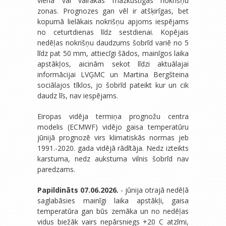
viena vai vairākas mazkustīgas nokrišņu
zonas. Prognozes gan vēl ir atšķirīgas, bet
kopumā lielākais nokrišņu apjoms iespējams
no ceturtdienas līdz sestdienai. Kopējais
nedēļas nokrišņu daudzums šobrīd variē no 5
līdz pat 50 mm, attiecīgi šādos, mainīgos laika
apstākļos, aicinām sekot līdzi aktuālajai
informācijai LVĢMC un Martina Bergšteina
sociālajos tīklos, jo šobrīd pateikt kur un cik
daudz līs, nav iespējams.
Eiropas vidēja termiņa prognožu centra
modelis (ECMWF) vidējo gaisa temperatūru
jūnijā prognozē virs klimatiskās normas jeb
1991.-2020. gada vidējā rādītāja. Nedz izteikts
karstuma, nedz aukstuma vilnis šobrīd nav
paredzams.
Papildināts 07.06.2026.
- jūnija otrajā nedēļā
saglabāsies mainīgi laika apstākļi, gaisa
temperatūra gan būs zemāka un no nedēļas
vidus biežāk vairs nepārsniegs +20 C atzīmi,