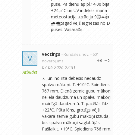
pusē. Pa dienu ap pl.14.00 bija
+24.5°C un UV indekss mana
meteostacija uzrādija 9🤯☀️👍
🌧🌨tagad vējš iegriezās no D
puses. Vasara🥳
veczirgs
- Rundāles nov.
- 601
V
novērojums
0
0
07.06.2026 22:31
Atbildēt
7. jūn. no rīta debesīs nedaudz
spalvu mākoņi. T. +10°C. Spiediens
767 mm. Dienā zemie gubu mākoņi
nelielā daudzumā un spalvu mākoņi
mainīgā daudzumā. T. pacēlās līdz
+22°C. Pūta lēns, grozīgs vējš.
Vakarā zemie gubu mākoņi izzuda,
bet spalvu mākoņi saglabājās.
Pašlaik t. +19°C. Spiediens 766 mm.