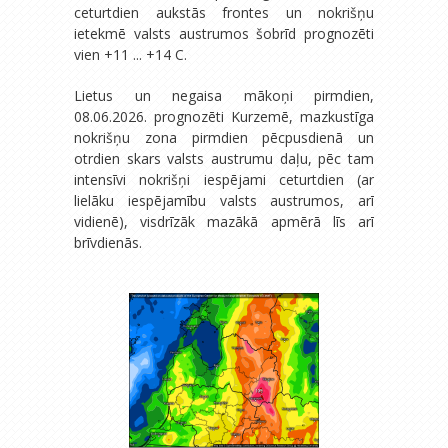
ceturtdien aukstās frontes un nokrišņu
ietekmē valsts austrumos šobrīd prognozēti
vien +11 ... +14 C.
Lietus un negaisa mākoņi pirmdien,
08.06.2026. prognozēti Kurzemē, mazkustīga
nokrišņu zona pirmdien pēcpusdienā un
otrdien skars valsts austrumu daļu, pēc tam
intensīvi nokrišņi iespējami ceturtdien (ar
lielāku iespējamību valsts austrumos, arī
vidienē), visdrīzāk mazākā apmērā līs arī
brīvdienās.