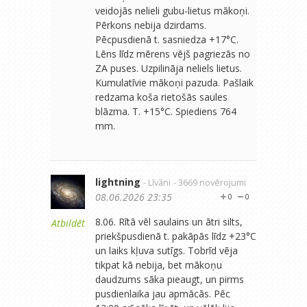
veidojās nelieli gubu-lietus mākoņi.
Pērkons nebija dzirdams.
Pēcpusdienā t. sasniedza +17°C.
Lēns līdz mērens vējš pagriezās no
ZA puses. Uzpilināja neliels lietus.
Kumulatīvie mākoņi pazuda. Pašlaik
redzama koša rietošās saules
blāzma. T. +15°C. Spiediens 764
mm.
lightning
- Līvāni
- 3669 novērojumi
08.06.2026 23:35
0
0
8.06. Rītā vēl saulains un ātri silts,
Atbildēt
priekšpusdienā t. pakāpās līdz +23°C
un laiks kļuva sutīgs. Tobrīd vēja
tikpat kā nebija, bet mākoņu
daudzums sāka pieaugt, un pirms
pusdienlaika jau apmācās. Pēc