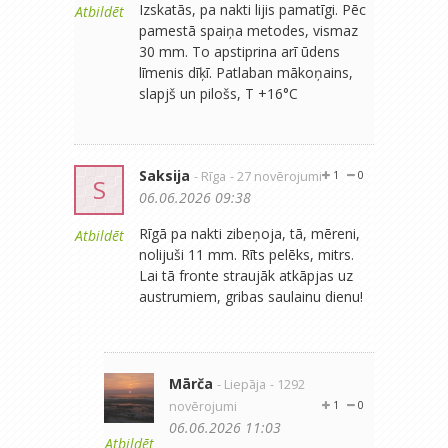
Izskatās, pa nakti lijis pamatīgi. Pēc
Atbildēt
pamestā spaiņa metodes, vismaz
30 mm. To apstiprina arī ūdens
līmenis dīķī. Patlaban mākoņains,
slapjš un pilošs, T +16°C
Saksija
- Rīga
- 27 novērojumi
1
0
S
06.06.2026 09:38
Rīgā pa nakti zibeņoja, tā, mēreni,
Atbildēt
nolijuši 11 mm. Rīts pelēks, mitrs.
Lai tā fronte straujāk atkāpjas uz
austrumiem, gribas saulainu dienu!
Mārča
- Liepāja
- 1292
novērojumi
1
0
06.06.2026 11:03
Atbildēt