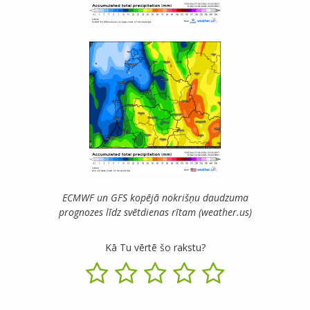
ECMWF un GFS kopējā nokrišņu daudzuma
prognozes līdz svētdienas rītam (weather.us)
Kā Tu vērtē šo rakstu?