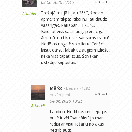
03.06.2026 22:45
3
1
Trešajā maijā bija +26°C, šodien
Atbildēt
apmēram tikpat, tikai nu jau daudz
vasarīgāk. Patlaban +17.5°C.
Beidzot viss sācis augt pienācīgā
ātrumā, nu tikai tas sausums traucē.
Nedēļas nogalē sola lietu. Cenšos
laistīt dārzu, labāk uz augiem izliešu,
nekā viss tāpat izžūs. Šovakar
izstādīju kāpostus.
Mārča
- Liepāja
- 1292
novērojumi
0
1
04.06.2026 10:25
Atbildēt
Labdien. Nu Nīcas un Liepājas
pusē ir vēl "sausāks" jo man
redīsi ar visu liešanu no akas
negrib augt.