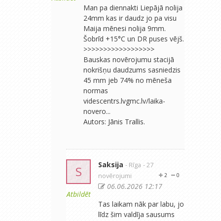
Man pa diennakti Liepājā nolija
24mm kas ir daudz jo pa visu
Maija mēnesi nolija 9mm.
Šobrīd +15°C un DR puses vējš.
>>>>>>>>>>>>>>>>>>
Bauskas novērojumu stacijā
nokrišņu daudzums sasniedzis
45 mm jeb 74% no mēneša
normas
videscentrs.lvgmc.lv/laika-
novero...
Autors: Jānis Trallis.
Saksija
- Rīga
- 27
S
novērojumi
2
0
06.06.2026 12:17
Atbildēt
Tas laikam nāk par labu, jo
līdz šim valdīja sausums