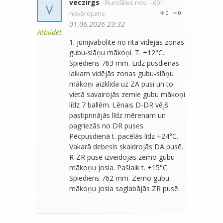
veczirgs
- Rundāles nov.
- 601
V
novērojums
0
0
01.06.2026 23:32
Atbildēt
1. jūnijvabolīte no rīta vidējās zonas
gubu-slāņu mākoņi. T. +12°C.
Spiediens 763 mm. Līdz pusdienas
laikam vidējās zonas gubu-slāņu
mākoņi aizklīda uz ZA pusi un to
vietā savairojās zemie gubu mākoņi
līdz 7 ballēm. Lēnais D-DR vējš
pastiprinājās līdz mērenam un
pagriezās no DR puses.
Pēcpusdienā t. pacēlās līdz +24°C.
Vakarā debesis skaidrojās DA pusē.
R-ZR pusē izveidojās zemo gubu
mākoņu josla. Pašlaik t. +15°C.
Spiediens 762 mm. Zemo gubu
mākoņu josla saglabājās ZR pusē.