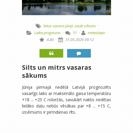
lietus
vasara
jūnijs
saule
siltums
·
Laika prognozes
·
51
·
meteolapa
·
4.80
·
31.05.2026 09:12
Silts un mitrs vasaras
sākums
Jūnija pirmajā nedēļā Latvijā prognozēts
vasarīgs laiks ar maksimālo gaisa temperatūru
+18 ... +25 C robežās, savukārt naktis nedēļas
lielāko daļu nebūs vēsākas par +8 ... +15 C,
izņēmums ir pirmdienas rīts.