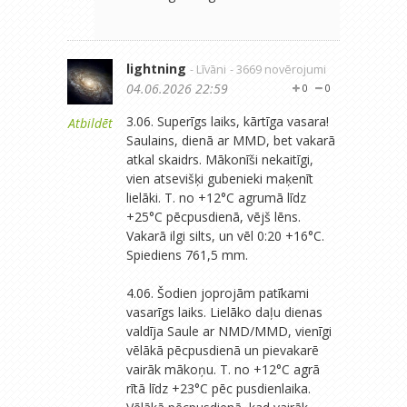
lightning
- Līvāni
- 3669 novērojumi
04.06.2026 22:59
0
0
3.06. Superīgs laiks, kārtīga vasara!
Atbildēt
Saulains, dienā ar MMD, bet vakarā
atkal skaidrs. Mākonīši nekaitīgi,
vien atsevišķi gubenieki maķenīt
lielāki. T. no +12°C agrumā līdz
+25°C pēcpusdienā, vējš lēns.
Vakarā ilgi silts, un vēl 0:20 +16°C.
Spiediens 761,5 mm.
4.06. Šodien joprojām patīkami
vasarīgs laiks. Lielāko daļu dienas
valdīja Saule ar NMD/MMD, vienīgi
vēlākā pēcpusdienā un pievakarē
vairāk mākoņu. T. no +12°C agrā
rītā līdz +23°C pēc pusdienlaika.