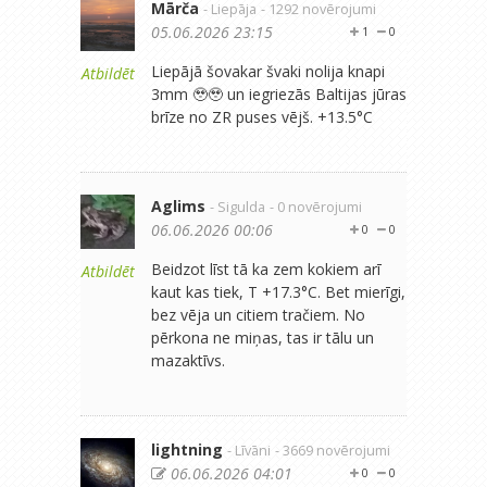
Mārča
- Liepāja
- 1292 novērojumi
05.06.2026 23:15
1
0
Liepājā šovakar švaki nolija knapi
Atbildēt
3mm 🥹🥹 un iegriezās Baltijas jūras
brīze no ZR puses vējš. +13.5°C
Aglims
- Sigulda
- 0 novērojumi
06.06.2026 00:06
0
0
Beidzot līst tā ka zem kokiem arī
Atbildēt
kaut kas tiek, T +17.3°C. Bet mierīgi,
bez vēja un citiem tračiem. No
pērkona ne miņas, tas ir tālu un
mazaktīvs.
lightning
- Līvāni
- 3669 novērojumi
06.06.2026 04:01
0
0