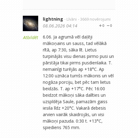
lightning
- Līvāni
- 3669 novērojumi
08.06.2026 04:14
0
0
6.06. Ja agrumā vēl daļēji
Atbildēt
mākoņains un sauss, tad vēlākā
rītā, ap 7:30, sāka līt. Lietus
turpinājās visu dienas pirmo pusi un
pārstāja tikai pirms pusdienlaika. T.
nemainīgi turējās ap +18°C. Ap
12:00 uznāca tumšs mākonis un vēl
nogāza porciju, bet pēc tam lietus
beidzās. T. ap +17°C. Pēc 16:00
beidzot mākoņi sāka dalīties un
uzspīdēja Saule, pamazām gaiss
iesila līdz +20°C. Vakarā debesis
arvien vairāk skaidrojās, un visi
mākoņi pazuda. 0:30 t. +13°C,
spiediens 765 mm.