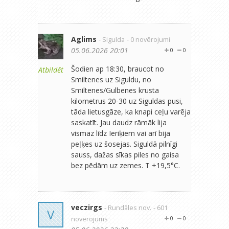
Aglims
- Sigulda
- 0 novērojumi
05.06.2026 20:01
0
0
Šodien ap 18:30, braucot no
Atbildēt
Smiltenes uz Siguldu, no
Smiltenes/Gulbenes krusta
kilometrus 20-30 uz Siguldas pusi,
tāda lietusgāze, ka knapi ceļu varēja
saskatīt. Jau daudz rāmāk lija
vismaz līdz Ieriķiem vai arī bija
peļķes uz šosejas. Siguldā pilnīgi
sauss, dažas sīkas piles no gaisa
bez pēdām uz zemes. T +19,5°C.
veczirgs
- Rundāles nov.
- 601
V
novērojums
0
0