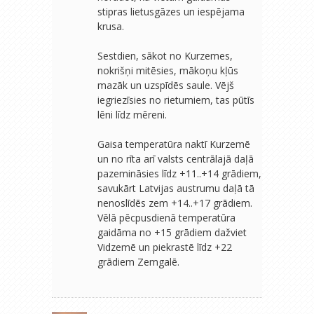
stipras lietusgāzes un iespējama
krusa.
Sestdien, sākot no Kurzemes,
nokrišņi mitēsies, mākoņu kļūs
mazāk un uzspīdēs saule. Vējš
iegriezīsies no rietumiem, tas pūtīs
lēni līdz mēreni.
Gaisa temperatūra naktī Kurzemē
un no rīta arī valsts centrālajā daļā
pazemināsies līdz +11..+14 grādiem,
savukārt Latvijas austrumu daļā tā
nenoslīdēs zem +14..+17 grādiem.
Vēlā pēcpusdienā temperatūra
gaidāma no +15 grādiem dažviet
Vidzemē un piekrastē līdz +22
grādiem Zemgalē.