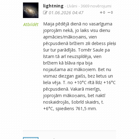
lightning
- Līvāni
- 3669 novērojumi
01.06.2026 04:47
0
0
Maija pēdējā dienā no vasarīguma
Atbildēt
joprojām nekā, jo laiks visu dienu
apmācies/mākoņains, vien
pēcpusdienā brīžiem zili debess pleķi
šur tur parādījās. Tomēr Saule pa
īstam tā arī neuzspīdēja, vien
brīžiem kā blāva ripa bija
nojaušama aiz mākoņiem. Bet nu
vismaz diezgan gaišs, bez lietus un
liela vēja. T. no +10°C rītā līdz +16°C
pēcpusdienā. Vakarā mierīgs,
joprojām mākoņains, bet naktī
noskaidrojās, šobrīd skaidrs, t.
+6°C, spiediens 761,5 mm.