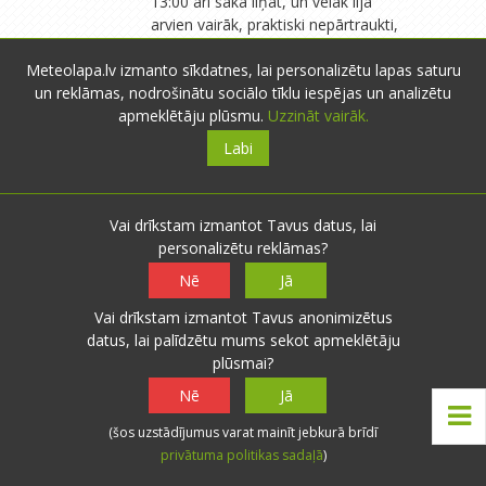
13:00 arī sāka līņāt, un vēlāk lija
arvien vairāk, praktiski nepārtraukti,
vēlākā pēcpusdienā un pievakarē
diezgan stipri. T. pamazām nokritās
Meteolapa.lv izmanto sīkdatnes, lai personalizētu lapas saturu
līdz +17...+15°C. Arī vakarā lietus
un reklāmas, nodrošinātu sociālo tīklu iespējas un analizētu
turpinās, vējš lēns, t. šobrīd +14°C,
apmeklētāju plūsmu.
Uzzināt vairāk.
spiediens 760,5 mm.
Labi
Vai drīkstam izmantot Tavus datus, lai
Mārča
- Liepāja
- 1292 novērojumi
personalizētu reklāmas?
09.06.2026 00:40
0
0
Nē
Jā
Ilgstoša, stipra lietus ietekmē,
Atbildēt
Daugavpilī nokrišņu daudzums
Vai drīkstam izmantot Tavus anonimizētus
šodien sasniedzis 50,2 mm (2/3 no
datus, lai palīdzētu mums sekot apmeklētāju
jūnija lietus normas). Citviet šajā
plūsmai?
reģionā ap 20-40 mm. Tikmēr
Nē
Jā
daudzviet Kurzemē turpinās
sausums, jo mēneša laikā nav lijis
(šos uzstādījumus varat mainīt jebkurā brīdī
vairāk par 20-35 mm. Padalies -
privātuma politikas sadaļā
)
kāda situācija pie Tevis!