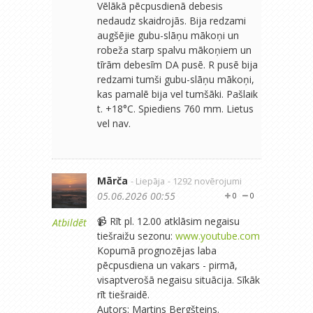
Vēlākā pēcpusdienā debesis
nedaudz skaidrojās. Bija redzami
augšējie gubu-slāņu mākoņi un
robeža starp spalvu mākoņiem un
tīrām debesīm DA pusē. R pusē bija
redzami tumši gubu-slāņu mākoņi,
kas pamalē bija vel tumšāki. Pašlaik
t. +18°C. Spiediens 760 mm. Lietus
vel nav.
Mārča
- Liepāja
- 1292 novērojumi
05.06.2026 00:55
0
0
📹 Rīt pl. 12.00 atklāsim negaisu
Atbildēt
tiešraižu sezonu:
www.youtube.com
Kopumā prognozējas laba
pēcpusdiena un vakars - pirmā,
visaptverošā negaisu situācija. Sīkāk
rīt tiešraidē.
Autors: Martins Bergšteins.