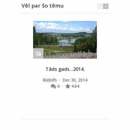
Vēl par šo tēmu
Tāds gads...2014.
M
Rūdolfs
· Dec 30, 2014
6
·
4.64