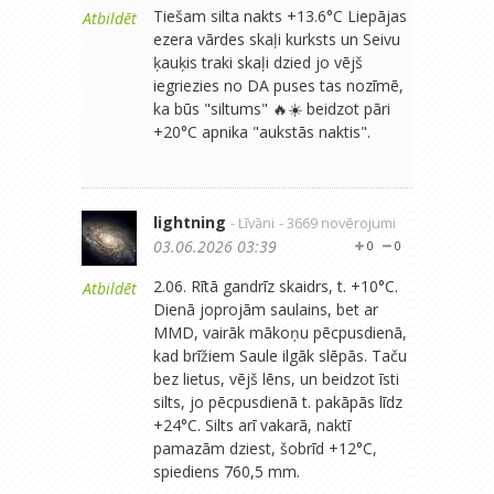
Tiešam silta nakts +13.6°C Liepājas
Atbildēt
ezera vārdes skaļi kurksts un Seivu
ķauķis traki skaļi dzied jo vējš
iegriezies no DA puses tas nozīmē,
ka būs "siltums" 🔥☀️ beidzot pāri
+20°C apnika "aukstās naktis".
lightning
- Līvāni
- 3669 novērojumi
03.06.2026 03:39
0
0
2.06. Rītā gandrīz skaidrs, t. +10°C.
Atbildēt
Dienā joprojām saulains, bet ar
MMD, vairāk mākoņu pēcpusdienā,
kad brīžiem Saule ilgāk slēpās. Taču
bez lietus, vējš lēns, un beidzot īsti
silts, jo pēcpusdienā t. pakāpās līdz
+24°C. Silts arī vakarā, naktī
pamazām dziest, šobrīd +12°C,
spiediens 760,5 mm.