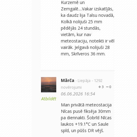
Kurzemē un
Zemgalē....Vakar izskatījās,
ka daudz lija Talsu novadā,
Kolkā nolijuši 25 mm
pēdējās 24 stundās,
vietām, kur nav
meteostaciju, noteikti ir vēl
vairāk. Jelgavā nolijuši 28
mm, Skrīveros 36 mm.
Mārča
- Liepāja
- 1292
novērojumi
3
0
06.06.2026 16:54
Atbildēt
Man privātā meteostacija
Nīcas pusē fiksēja 30mm
pa diennakti. Šobrīd Nīcas
laukos +19.1°C un Saule
spīd, un pūšs DR vējš.