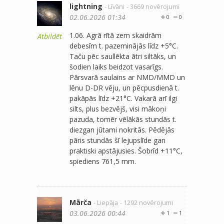
lightning
- Līvāni
- 3669 novērojumi
02.06.2026 01:34
0
0
1.06. Agrā rītā zem skaidrām
Atbildēt
debesīm t. pazeminājās līdz +5°C.
Taču pēc saullēkta ātri siltāks, un
šodien laiks beidzot vasarīgs.
Pārsvarā saulains ar NMD/MMD un
lēnu D-DR vēju, un pēcpusdienā t.
pakāpās līdz +21°C. Vakarā arī ilgi
silts, plus bezvējš, visi mākoņi
pazuda, tomēr vēlākās stundās t.
diezgan jūtami nokritās. Pēdējās
pāris stundās šī lejupslīde gan
praktiski apstājusies. Šobrīd +11°C,
spiediens 761,5 mm.
Mārča
- Liepāja
- 1292 novērojumi
03.06.2026 00:44
1
1