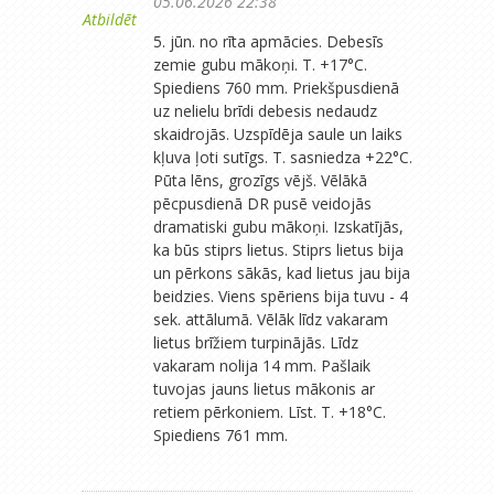
05.06.2026 22:38
Atbildēt
5. jūn. no rīta apmācies. Debesīs
zemie gubu mākoņi. T. +17°C.
Spiediens 760 mm. Priekšpusdienā
uz nelielu brīdi debesis nedaudz
skaidrojās. Uzspīdēja saule un laiks
kļuva ļoti sutīgs. T. sasniedza +22°C.
Pūta lēns, grozīgs vējš. Vēlākā
pēcpusdienā DR pusē veidojās
dramatiski gubu mākoņi. Izskatījās,
ka būs stiprs lietus. Stiprs lietus bija
un pērkons sākās, kad lietus jau bija
beidzies. Viens spēriens bija tuvu - 4
sek. attālumā. Vēlāk līdz vakaram
lietus brīžiem turpinājās. Līdz
vakaram nolija 14 mm. Pašlaik
tuvojas jauns lietus mākonis ar
retiem pērkoniem. Līst. T. +18°C.
Spiediens 761 mm.