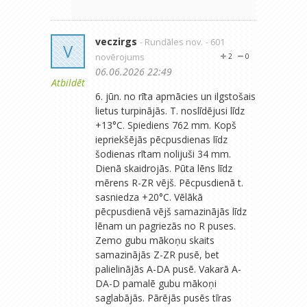
veczirgs
- Rundāles nov.
- 601
V
novērojums
2
0
06.06.2026 22:49
Atbildēt
6. jūn. no rīta apmācies un ilgstošais
lietus turpinājās. T. noslīdējusi līdz
+13°C. Spiediens 762 mm. Kopš
iepriekšējās pēcpusdienas līdz
šodienas rītam nolijuši 34 mm.
Dienā skaidrojās. Pūta lēns līdz
mērens R-ZR vējš. Pēcpusdienā t.
sasniedza +20°C. Vēlākā
pēcpusdienā vējš samazinājās līdz
lēnam un pagriezās no R puses.
Zemo gubu mākoņu skaits
samazinājās Z-ZR pusē, bet
palielinājās A-DA pusē. Vakarā A-
DA-D pamalē gubu mākoņi
saglabājās. Pārējās pusēs tīras