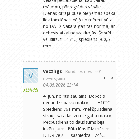
Vēlākā pēcpusdienā, kad vairāk
mākoņu, pāris grādus vēsāks.
Dienas otrajā pusē pieņēmās spēkā
līdz tam lēnais vējš un mēreni pūta
no DA-D. Vakarā gan tas norima, arī
debesis atkal noskaidrojās. Šobrīd
vēl silts, t. +17°C, spiediens 760,5
mm.
veczirgs
- Rundāles nov.
- 601
V
novērojums
1
0
04.06.2026 23:14
Atbildēt
4. jūn. no rīta saulains. Debesīs
nedaudz spalvu mākoņi. T. +10°C.
Spiediens 761 mm. Priekšpusdienā
strauji saradās zemie gubu mākoņi.
Pēcpusdienā to daudzums bija
ievērojams. Pūta lēns līdz mērens
D-DR vējš. T. sasniedza +24°C.