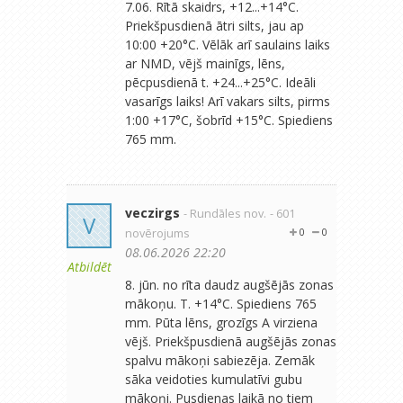
7.06. Rītā skaidrs, +12...+14°C.
Priekšpusdienā ātri silts, jau ap
10:00 +20°C. Vēlāk arī saulains laiks
ar NMD, vējš mainīgs, lēns,
pēcpusdienā t. +24...+25°C. Ideāli
vasarīgs laiks! Arī vakars silts, pirms
1:00 +17°C, šobrīd +15°C. Spiediens
765 mm.
veczirgs
- Rundāles nov.
- 601
V
novērojums
0
0
08.06.2026 22:20
Atbildēt
8. jūn. no rīta daudz augšējās zonas
mākoņu. T. +14°C. Spiediens 765
mm. Pūta lēns, grozīgs A virziena
vējš. Priekšpusdienā augšējās zonas
spalvu mākoņi sabiezēja. Zemāk
sāka veidoties kumulatīvi gubu
mākoņi. Pusdienas laikā no tiem