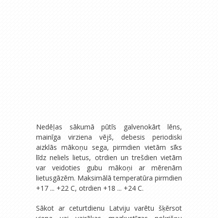
Nedēļas sākumā pūtīs galvenokārt lēns,
mainīga virziena vējš, debesis periodiski
aizklās mākoņu sega, pirmdien vietām sīks
līdz neliels lietus, otrdien un trešdien vietām
var veidoties gubu mākoņi ar mērenām
lietusgāzēm. Maksimālā temperatūra pirmdien
+17 ... +22 C, otrdien +18 ... +24 C.
Sākot ar ceturtdienu Latviju varētu šķērsot