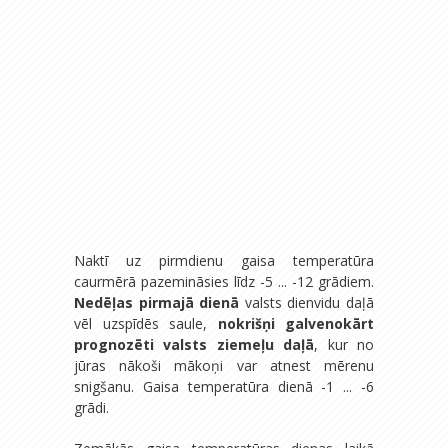
Naktī uz pirmdienu gaisa temperatūra
caurmērā pazemināsies līdz -5 ... -12 grādiem.
Nedēļas pirmajā dienā
valsts dienvidu daļā
vēl uzspīdēs saule,
nokrišņi galvenokārt
prognozēti valsts ziemeļu daļā
, kur no
jūras nākoši mākoņi var atnest mērenu
snigšanu. Gaisa temperatūra dienā -1 ... -6
grādi.