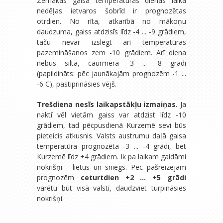
Zemākās gaisa temperatūras dienas laikā
nedēļas ietvaros šobrīd ir prognozētas
otrdien. No rīta, atkarībā no mākoņu
daudzuma, gaiss atdzisīs līdz -4 ... -9 grādiem,
taču nevar izslēgt arī temperatūras
pazemināšanos zem -10 grādiem. Arī diena
nebūs silta, caurmērā -3 ... -8 grādi
(papildināts: pēc jaunākajām prognozēm -1 ...
-6 C), pastiprināsies vējš.
Trešdiena nesīs laikapstākļu izmaiņas.
Ja
naktī vēl vietām gaiss var atdzist līdz -10
grādiem, tad pēcpusdienā Kurzemē sevi būs
pieteicis atkusnis. Valsts austrumu daļā gaisa
temperatūra prognozēta -3 ... -4 grādi, bet
Kurzemē līdz +4 grādiem. Ik pa laikam gaidāmi
nokrišņi - lietus un sniegs. Pēc pašreizējām
prognozēm
ceturtdien +2 ... +5 grādi
varētu būt visā valstī, daudzviet turpināsies
nokrišņi.