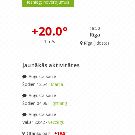
Iesniegt novērojumus
+20.0°
18:50
Rīga
1 m/s
Rīga (lidosta)
Jaunākās aktivitātes
Augusta saule
Šodien 12:54 ·
Mārča
Augusta saule
Šodien 04:06 ·
lightning
Augusta saule
Vakar 22:42 ·
veczirgs
Otaņķu pag.:
+19.5°