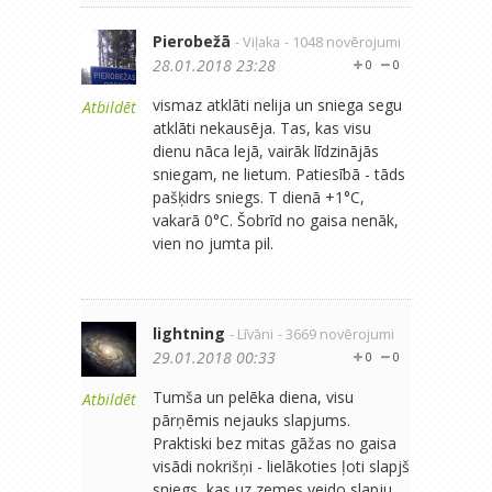
Pierobežā
- Viļaka
- 1048 novērojumi
28.01.2018 23:28
0
0
vismaz atklāti nelija un sniega segu
Atbildēt
atklāti nekausēja. Tas, kas visu
dienu nāca lejā, vairāk līdzinājās
sniegam, ne lietum. Patiesībā - tāds
pašķidrs sniegs. T dienā +1°C,
vakarā 0°C. Šobrīd no gaisa nenāk,
vien no jumta pil.
lightning
- Līvāni
- 3669 novērojumi
29.01.2018 00:33
0
0
Tumša un pelēka diena, visu
Atbildēt
pārņēmis nejauks slapjums.
Praktiski bez mitas gāžas no gaisa
visādi nokrišņi - lielākoties ļoti slapjš
sniegs, kas uz zemes veido slapju