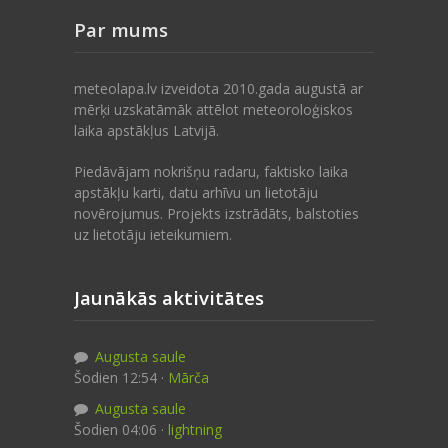
Par mums
meteolapa.lv izveidota 2010.gada augustā ar
mērķi uzskatāmāk attēlot meteoroloģiskos
laika apstākļus Latvijā.
Piedāvājam nokrišņu radaru, faktisko laika
apstākļu karti, datu arhīvu un lietotāju
novērojumus. Projekts izstrādāts, balstoties
uz lietotāju ieteikumiem.
Jaunākās aktivitātes
Augusta saule
Šodien 12:54 ·
Mārča
Augusta saule
Šodien 04:06 ·
lightning