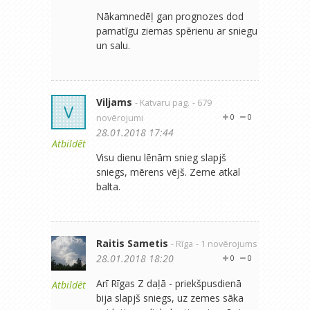
Nākamnedēļ gan prognozes dod
pamatīgu ziemas spērienu ar sniegu
un salu.
Viljams
- Katvaru pag.
- 679
V
novērojumi
0
0
28.01.2018 17:44
Atbildēt
Visu dienu lēnām snieg slapjš
sniegs, mērens vējš. Zeme atkal
balta.
Raitis Sametis
- Rīga
- 1 novērojums
28.01.2018 18:20
0
0
Arī Rīgas Z daļā - priekšpusdienā
Atbildēt
bija slapjš sniegs, uz zemes sāka