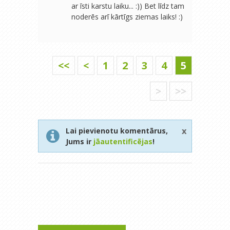
ar īsti karstu laiku... :)) Bet līdz tam
noderēs arī kārtīgs ziemas laiks! :)
<<
<
1
2
3
4
5
>
>>
x
Lai pievienotu komentārus,
Jums ir
jāautentificējas
!