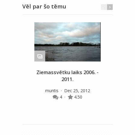
Vēl par šo tēmu
Ziemassvētku laiks 2006. -
M
2011.
muntis
· Dec 25, 2012
4
·
4.50