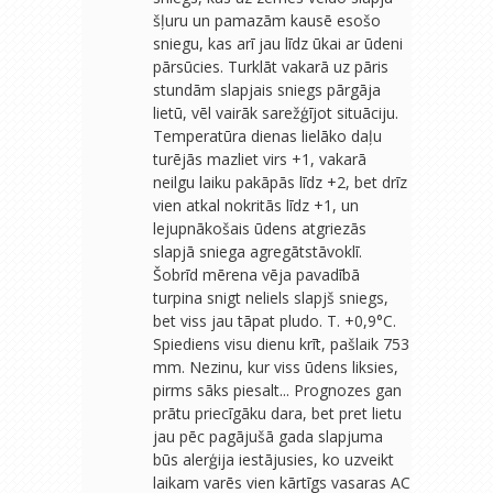
šļuru un pamazām kausē esošo
sniegu, kas arī jau līdz ūkai ar ūdeni
pārsūcies. Turklāt vakarā uz pāris
stundām slapjais sniegs pārgāja
lietū, vēl vairāk sarežģījot situāciju.
Temperatūra dienas lielāko daļu
turējās mazliet virs +1, vakarā
neilgu laiku pakāpās līdz +2, bet drīz
vien atkal nokritās līdz +1, un
lejupnākošais ūdens atgriezās
slapjā sniega agregātstāvoklī.
Šobrīd mērena vēja pavadībā
turpina snigt neliels slapjš sniegs,
bet viss jau tāpat pludo. T. +0,9°C.
Spiediens visu dienu krīt, pašlaik 753
mm. Nezinu, kur viss ūdens liksies,
pirms sāks piesalt... Prognozes gan
prātu priecīgāku dara, bet pret lietu
jau pēc pagājušā gada slapjuma
būs alerģija iestājusies, ko uzveikt
laikam varēs vien kārtīgs vasaras AC