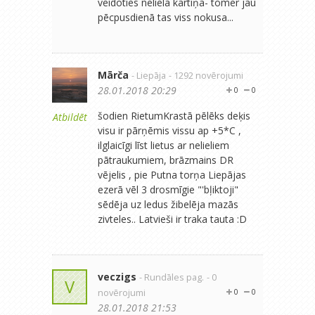
veidoties neliela kartiņa- tomēr jau
pēcpusdienā tas viss nokusa...
Mārča
- Liepāja
- 1292 novērojumi
28.01.2018 20:29
0
0
šodien RietumKrastā pēlēks deķis
Atbildēt
visu ir pārņēmis vissu ap +5*C ,
ilglaicīgi līst lietus ar nelieliem
pātraukumiem, brāzmains DR
vējelis , pie Putna torņa Liepājas
ezerā vēl 3 drosmīgie "'bļiktoji"
sēdēja uz ledus žibelēja mazās
zivteles.. Latvieši ir traka tauta :D
veczigs
- Rundāles pag.
- 0
V
novērojumi
0
0
28.01.2018 21:53