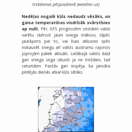
trešdienas pēcpusdienā (weather.us)
Nedēļas nogalē kļūs nedaudz vēsāks, un
gaisa temperatūras visdrīzāk svārstīsies
ap nulli.
Pēc GFS prognozēm sestdien valsti
varētu sķērsot jauni sniega mākoņi, tāpēc
jautājums par to, vai īsais atkusnis spēs
nokausēt sniegu arī valsts austrumu rajonos
joprojām paliek aktuāls. Lielākajā valsts daļā
gan sniega sega izkusīs ja ne trešdien, tad
ceturtdien. Pastāv gan iespēja, ka janvāra
pēdējās dienās atkal kļūs siltāks.