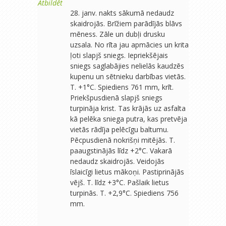
Atbildēt
28. janv. nakts sākumā nedaudz
skaidrojās. Brīžiem parādījās blāvs
mēness. Zāle un dubļi drusku
uzsala. No rīta jau apmācies un krita
ļoti slapjš sniegs. Iepriekšējais
sniegs saglabājies nelielās kaudzēs
kupenu un sētnieku darbības vietās.
T. +1°C. Spiediens 761 mm, krīt.
Priekšpusdienā slapjš sniegs
turpināja krist. Tas krājās uz asfalta
kā pelēka sniega putra, kas pretvēja
vietās rādīja pelēcīgu baltumu.
Pēcpusdienā nokrišņi mitējās. T.
paaugstinājās līdz +2°C. Vakarā
nedaudz skaidrojās. Veidojās
īslaicīgi lietus mākoņi. Pastiprinājās
vējš. T. līdz +3°C. Pašlaik lietus
turpinās. T. +2,9°C. Spiediens 756
mm.