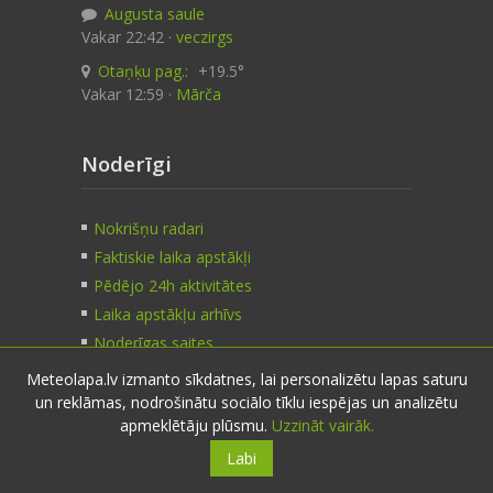
Augusta saule
Vakar 22:42 ·
veczirgs
Otaņķu pag.:
+19.5°
Vakar 12:59 ·
Mārča
Noderīgi
Nokrišņu radari
Faktiskie laika apstākļi
Pēdējo 24h aktivitātes
Laika apstākļu arhīvs
Noderīgas saites
Meteolapa.lv izmanto sīkdatnes, lai personalizētu lapas saturu
un reklāmas, nodrošinātu sociālo tīklu iespējas un analizētu
Kontakti
apmeklētāju plūsmu.
Uzzināt vairāk.
Labi
Sazinies:
nosūti ziņu