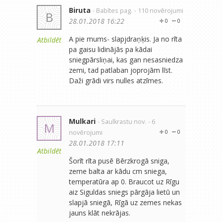
Biruta
- Babītes pag.
- 110 novērojumi
B
28.01.2018 16:22
0
0
A pie mums- slapjdraņķis. Ja no rīta
Atbildēt
pa gaisu lidinājās pa kādai
sniegpārsliņai, kas gan nesasniedza
zemi, tad patlaban joprojām līst.
Daži grādi virs nulles atzīmes.
Mulkari
- Saulkrastu nov.
- 6
M
novērojumi
0
0
28.01.2018 17:11
Atbildēt
Šorīt rīta pusē Bērzkrogā sniga,
zeme balta ar kādu cm sniega,
temperatūra ap 0. Braucot uz Rīgu
aiz Siguldas sniegs pārgāja lietū un
slapjā sniegā, Rīgā uz zemes nekas
jauns klāt nekrājas.