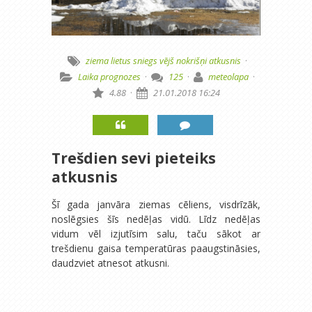
ziema
lietus
sniegs
vējš
nokrišņi
atkusnis
·
Laika prognozes
·
125
·
meteolapa
·
4.88
·
21.01.2018 16:24
Trešdien sevi pieteiks
atkusnis
Šī gada janvāra ziemas cēliens, visdrīzāk,
noslēgsies šīs nedēļas vidū. Līdz nedēļas
vidum vēl izjutīsim salu, taču sākot ar
trešdienu gaisa temperatūras paaugstināsies,
daudzviet atnesot atkusni.