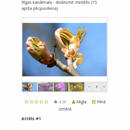
Rīgas kanālmala - divdesmit minūtēs (15.
aprīļa pēcpusdiena).
·
4.36
·
Migla
·
Pilnā
izmērā
Attēls #
1