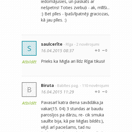
iedomājusies, un paskats ar
nešpetns! Toties zvirbuļi - ak, mīlīši...
:) Bet pīles - īpaši/īpatnēji graciozas,
kā jau pīles. :)
saulcerīte
- Rīga
- 2 novērojumi
S
16.04.2015 08:37
0
0
Prieks ka Migla ari līdz Rīgai tikusi!
Atbildēt
Biruta
- Babītes pag.
- 110 novērojumi
B
16.04.2015 11:29
0
0
Pavasarī katra diena savādāka.Ja
Atbildēt
vakar(15. 04) 3 stundas ar baudu
parosījos pa dārzu, re- cik smuka
saulīte bija, kā pie Miglas bildēs:),
vējš arī paciešams, tad nu