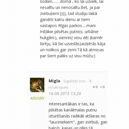
šodien.........domā , ko lai uzvelk, lai
nesalītu un nenosaltu.Bet, ja par
zvirbuļiem:)))), tad studiju laikā
gandrīz katru dienu ar tiem
sastapos Rīgas parkos.....mani
mīļākie pilsētas putniņi, urbānie
huligāni:), vienreiz viņu dēļ (kamēr
lūrēju, kā šie uzvedās)aizķērās kāja
un nolikos gar zemi.Tā kā atmiņas
par šiem paliks uz visu mūžu:)
Migla
- Siguldas nov.
- 8
novērojumi
0
0
16.04.2015 13:24
Atbildēt
Interesantākais ir tas, ka
pilsētas kanālmalas putnu
izturēšanās radikāli atšķiras no
"lauciniekiem", gan zvirbuļi, gan
baloži, kaijas un pīles tā