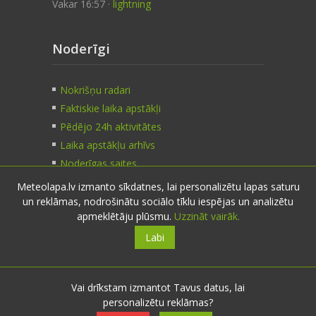
Vakar 16:57 ·
lightning
Noderīgi
Nokrišņu radari
Faktiskie laika apstākļi
Pēdējo 24h aktivitātes
Laika apstākļu arhīvs
Noderīgas saites
Meteolapa.lv izmanto sīkdatnes, lai personalizētu lapas saturu
un reklāmas, nodrošinātu sociālo tīklu iespējas un analizētu
Kontakti
apmeklētāju plūsmu.
Uzzināt vairāk.
Labi
Sazinies:
nosūti ziņu
E-pasts:
info@meteolapa.lv
Vai drīkstam izmantot Tavus datus, lai
personalizētu reklāmas?
Seko mums