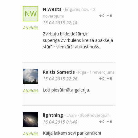
N Wests
- Engures nov.
- 0
NW
novērojumi
0
0
15.04.2015 22:18
Atbildēt
Zvirbuļu bilde,tiešām,ir
superīga.Zvirbulēns kreisā apakšējā
stūrī ir vienķārši aizkustinošs.
Raitis Sametis
- Rīga
- 1 novērojums
15.04.2015 22:26
0
0
Ļoti piesātināta galerija.
Atbildēt
lightning
- Līvāni
- 3669 novērojumi
16.04.2015 01:48
0
0
Kaija laikam sevi par karalieni
Atbildēt