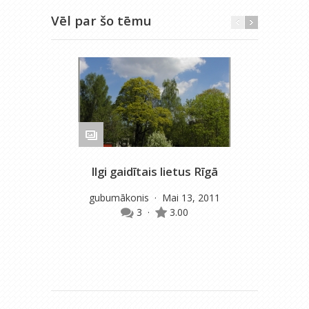
Vēl par šo tēmu
Ilgi gaidītais lietus Rīgā
La
gubumākonis
· Mai 13, 2011
gu
3
·
3.00