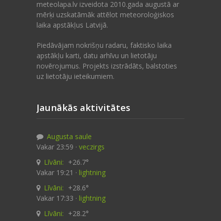
meteolapa.lv izveidota 2010.gada augustā ar
mērķi uzskatāmāk attēlot meteoroloģiskos
laika apstākļus Latvijā.
Piedāvājam nokrišņu radaru, faktisko laika
apstākļu karti, datu arhīvu un lietotāju
novērojumus. Projekts izstrādāts, balstoties
uz lietotāju ieteikumiem.
Jaunākās aktivitātes
Augusta saule
Vakar 23:59 ·
veczirgs
Līvāni:
+26.7°
Vakar 19:21 ·
lightning
Līvāni:
+28.6°
Vakar 17:33 ·
lightning
Līvāni:
+28.2°