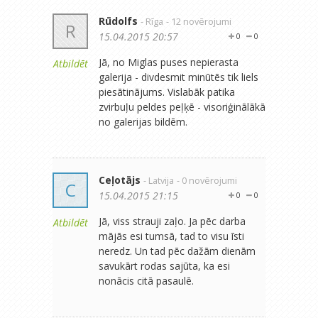
Rūdolfs
- Rīga
- 12 novērojumi
R
15.04.2015 20:57
0
0
Jā, no Miglas puses nepierasta
Atbildēt
galerija - divdesmit minūtēs tik liels
piesātinājums. Vislabāk patika
zvirbuļu peldes peļķē - visoriģinālākā
no galerijas bildēm.
Ceļotājs
- Latvija
- 0 novērojumi
C
15.04.2015 21:15
0
0
Jā, viss strauji zaļo. Ja pēc darba
Atbildēt
mājās esi tumsā, tad to visu īsti
neredz. Un tad pēc dažām dienām
savukārt rodas sajūta, ka esi
nonācis citā pasaulē.