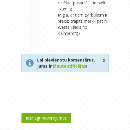
cilvēku "pasaulē", tie paši
likumi:))
Migla, ar tiem zvirbuļiem ir
precīzi trāpīts mērķī- pat N
Wests 'izlīdis no
krūmiem":))
x
Lai pievienotu komentārus,
Jums ir
jāautentificējas
!
Iesniegt novērojumus