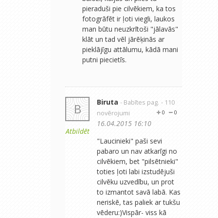
pieraduši pie cilvēkiem, ka tos
fotogrāfēt ir ļoti viegli, laukos
man būtu neuzkrītoši "jālavās"
klāt un tad vēl jārēķinās ar
pieklājīgu attālumu, kādā mani
putni piecietīs.
Biruta
- Babītes pag.
- 110
B
novērojumi
0
0
16.04.2015 16:10
Atbildēt
"Laucinieki" paši sevi
pabaro un nav atkarīgi no
cilvēkiem, bet "pilsētnieki"
toties ļoti labi izstudējuši
cilvēku uzvedību, un prot
to izmantot savā labā. Kas
neriskē, tas paliek ar tukšu
vēderu:)Vispār- viss kā