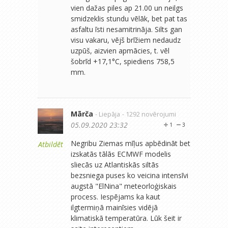
vien dažas piles ap 21.00 un neilgs
smidzeklis stundu vēlāk, bet pat tas
asfaltu īsti nesamitrināja. Silts gan
visu vakaru, vējš brīžiem nedaudz
uzpūš, aizvien apmācies, t. vēl
šobrīd +17,1°C, spiediens 758,5
mm.
Mārča
- Liepāja
- 1292 novērojumi
05.09.2020 23:32
1
3
Negribu Ziemas mīļus apbēdināt bet
Atbildēt
izskatās tālās ECMWF modelis
sliecās uz Atlantiskās siltās
bezsniega puses ko veicina intensīvi
augstā "ElNina" meteorloģiskais
process. Iespējams ka kaut
ilgtermiņā mainīsies vidējā
klimatiskā temperatūra. Lūk šeit ir