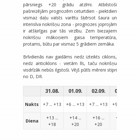
pārsniegs +20 grādu atzīmi. Atbilstoši
pašreizējām prognozēm ceturtdien - piektdien
vismaz daļu valsts varētu šķērsot šaura un
intensīva nokrišņu zona - prognozes joprojām
ir atšķirīgas par tās virzību. Zem biezajiem
nokrišņu mākoņiem gaisa temperatūra,
protams, būtu par vismaz 5 grādiem zemāka.
Brīvdienās nav gaidāms nedz izteikts ciklons,
nedz anticiklons - vietām līs, taču nokrišņu
visdrīzāk nebūs ilgstoši. Vējš pūtīs mēreni stipri
no D, DR.
31.08.
01.09.
02.09.
03.09.
0
Nakts
+7 ... +13
+6 ... +13
+7 ... +13
+9 ... +16
+9
+13 ...
+14 ...
+16 ...
+17 ...
Diena
+18
+20
+20
+22