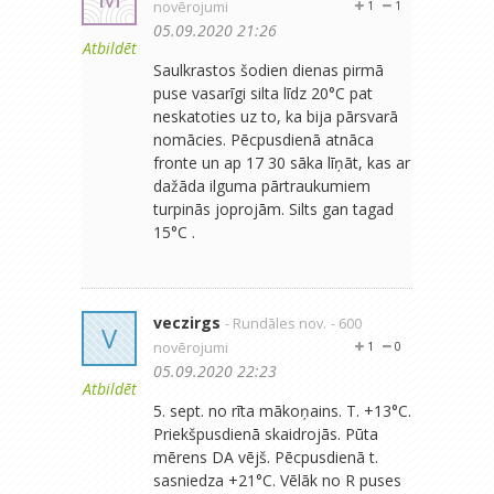
novērojumi
1
1
05.09.2020 21:26
Atbildēt
Saulkrastos šodien dienas pirmā
puse vasarīgi silta līdz 20°C pat
neskatoties uz to, ka bija pārsvarā
nomācies. Pēcpusdienā atnāca
fronte un ap 17 30 sāka līņāt, kas ar
dažāda ilguma pārtraukumiem
turpinās joprojām. Silts gan tagad
15°C .
veczirgs
- Rundāles nov.
- 600
V
novērojumi
1
0
05.09.2020 22:23
Atbildēt
5. sept. no rīta mākoņains. T. +13°C.
Priekšpusdienā skaidrojās. Pūta
mērens DA vējš. Pēcpusdienā t.
sasniedza +21°C. Vēlāk no R puses