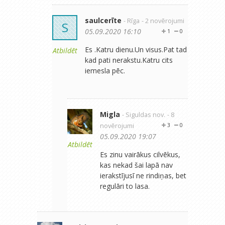
saulcerīte
- Rīga
- 2 novērojumi
S
05.09.2020 16:10
1
0
Es .Katru dienu.Un visus.Pat tad
Atbildēt
kad pati nerakstu.Katru cits
iemesla pēc.
Migla
- Siguldas nov.
- 8
novērojumi
3
0
05.09.2020 19:07
Atbildēt
Es zinu vairākus cilvēkus,
kas nekad šai lapā nav
ierakstījusī ne rindiņas, bet
regulāri to lasa.