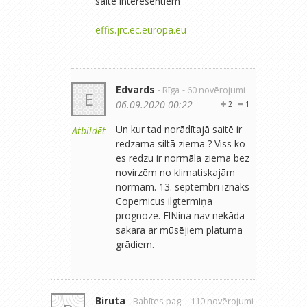
saite interesentiem
effis.jrc.ec.europa.eu
Edvards
- Rīga
- 60 novērojumi
E
06.09.2020 00:22
2
1
Un kur tad norādītajā saitē ir
Atbildēt
redzama siltā ziema ? Viss ko
es redzu ir normāla ziema bez
novirzēm no klimatiskajām
normām. 13. septembrī iznāks
Copernicus ilgtermiņa
prognoze. ElNina nav nekāda
sakara ar mūsējiem platuma
grādiem.
Biruta
- Babītes pag.
- 110 novērojumi