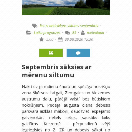
lietus
anticiklons
siltums
septembris
·
Laika prognozes
·
85
·
meteolapa
·
5.00
·
30.08.2020 15:30
Septembris sāksies ar
mērenu siltumu
Naktī uz pirmdienu šaura un spēcīga nokrišņu
zona šķērsos Latgali, Zemgales un Vidzemes
austrumu daļu, pārējā valstī bez būtiskiem
nokrišņiem. Pēdējā augusta dienā debesis
pārsvarā aizklās mākoņi, daudzviet iespējams
galvenokārt neliels lietus, sausāks laiks
gaidāms Kurzemē - pēcpusdienā vējš
iegriezīsies no Z, ZR un debesis sākot no