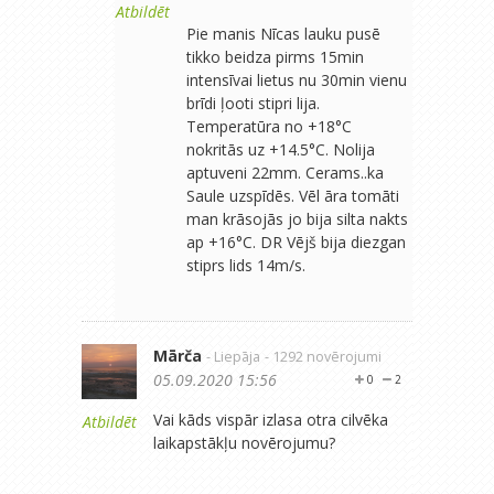
Atbildēt
Pie manis Nīcas lauku pusē
tikko beidza pirms 15min
intensīvai lietus nu 30min vienu
brīdi ļooti stipri lija.
Temperatūra no +18°C
nokritās uz +14.5°C. Nolija
aptuveni 22mm. Cerams..ka
Saule uzspīdēs. Vēl āra tomāti
man krāsojās jo bija silta nakts
ap +16°C. DR Vējš bija diezgan
stiprs lids 14m/s.
Mārča
- Liepāja
- 1292 novērojumi
05.09.2020 15:56
0
2
Vai kāds vispār izlasa otra cilvēka
Atbildēt
laikapstākļu novērojumu?