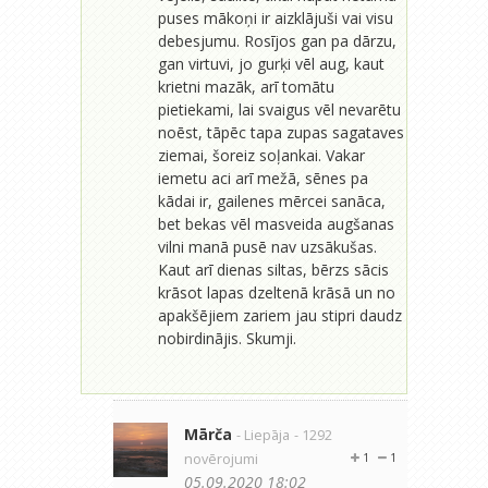
puses mākoņi ir aizklājuši vai visu
debesjumu. Rosījos gan pa dārzu,
gan virtuvi, jo gurķi vēl aug, kaut
krietni mazāk, arī tomātu
pietiekami, lai svaigus vēl nevarētu
noēst, tāpēc tapa zupas sagataves
ziemai, šoreiz soļankai. Vakar
iemetu aci arī mežā, sēnes pa
kādai ir, gailenes mērcei sanāca,
bet bekas vēl masveida augšanas
vilni manā pusē nav uzsākušas.
Kaut arī dienas siltas, bērzs sācis
krāsot lapas dzeltenā krāsā un no
apakšējiem zariem jau stipri daudz
nobirdinājis. Skumji.
Mārča
- Liepāja
- 1292
novērojumi
1
1
05.09.2020 18:02