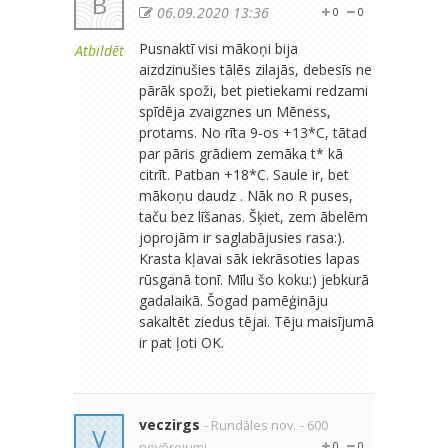
B
06.09.2020 13:36
0
0
Pusnaktī visi mākoņi bija
Atbildēt
aizdzinušies tālēs zilajās, debesīs ne
pārāk spoži, bet pietiekami redzami
spīdēja zvaigznes un Mēness,
protams. No rīta 9-os +13*C, tātad
par pāris grādiem zemāka t* kā
citrīt. Patban +18*C. Saule ir, bet
mākoņu daudz . Nāk no R puses,
taču bez līšanas. Šķiet, zem ābelēm
joprojām ir saglabājusies rasa:).
Krasta kļavai sāk iekrāsoties lapas
rūsganā tonī. Mīlu šo koku:) jebkurā
gadalaikā. Šogad pamēģināju
sakaltēt ziedus tējai. Tēju maisījumā
ir pat ļoti OK.
veczirgs
- Rundāles nov.
- 600
V
novērojumi
0
0