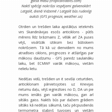
gaisa masu (tropicaltidbits.com)
Naktī spēcīgi nokrišņi iespējami galvenokārt
Latgalē, dienā Vidzemē / Latgalē būs rudenīgi
auksti (GFS prognoze, weather.us)
Otrdien un trešdien laika apstākļus ietekmēs
virs Skandināvijas esošs anticiklons - pūtīs
mērens līdz brāzmains Z, vēlāk arī ZA puses
vējš, visdrīzāk iztiksim bez būtiskiem
nokrišņiem. Tā kā uz dienvidiem no mums
atradīsies ciklons, prognozes ir atšķirīgas par
mākoņu daudzumu - GFS paredz saulaināku
laiku, bet ECMWF vairāk mākoņu, vietām
nelielu lietu.
Nedēļas vidū, trešdien un it sevišķi ceturtdien,
anticiklonam pārvietojoties uz Krievijas
rietumu daļu, vējš iegriezīsies no D, DA un pie
mums ienāks gan vairāk mākoņu, gan arī
siltāks gaiss. Naktīs būs par dažiem grādiem
siltāks kā nedēļas sākumā, taču pēcpusdienās
termometra stabiņš tuvosies un vietām