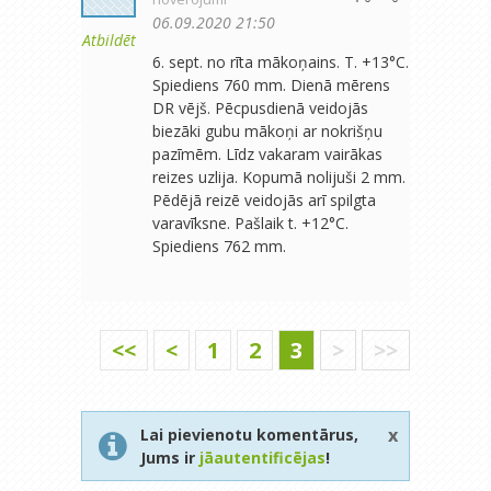
06.09.2020 21:50
Atbildēt
6. sept. no rīta mākoņains. T. +13°C.
Spiediens 760 mm. Dienā mērens
DR vējš. Pēcpusdienā veidojās
biezāki gubu mākoņi ar nokrišņu
pazīmēm. Līdz vakaram vairākas
reizes uzlija. Kopumā nolijuši 2 mm.
Pēdējā reizē veidojās arī spilgta
varavīksne. Pašlaik t. +12°C.
Spiediens 762 mm.
<<
<
1
2
3
>
>>
x
Lai pievienotu komentārus,
Jums ir
jāautentificējas
!