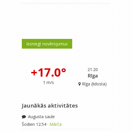
Iesniegt novērojumus
+17.0°
21:20
Rīga
1 m/s
Rīga (lidosta)
Jaunākās aktivitātes
Augusta saule
Šodien 12:54 ·
Mārča