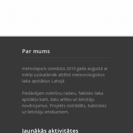
Par mums
meteolapa.lv izveidota 2010.gada augustā ar
mērķi uzskatāmāk attēlot meteoroloģiskos
laika apstākļus Latvijā.
Piedāvājam nokrišņu radaru, faktisko laika
apstākļu karti, datu arhīvu un lietotāju
novērojumus. Projekts izstrādāts, balstoties
uz lietotāju ieteikumiem.
Jaunākās aktivitātes