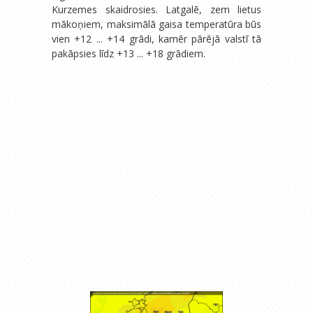
Kurzemes skaidrosies. Latgalē, zem lietus
mākoņiem, maksimālā gaisa temperatūra būs
vien +12 ... +14 grādi, kamēr pārējā valstī tā
pakāpsies līdz +13 ... +18 grādiem.