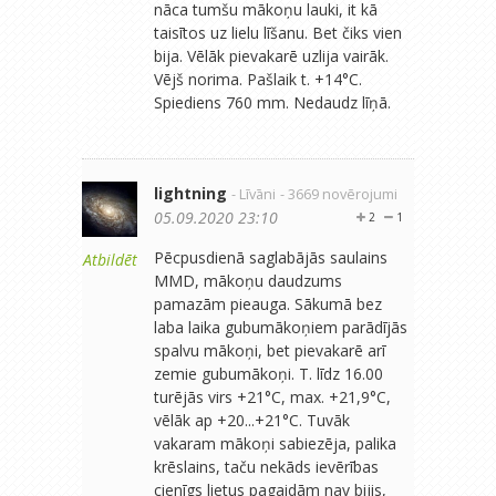
nāca tumšu mākoņu lauki, it kā
taisītos uz lielu līšanu. Bet čiks vien
bija. Vēlāk pievakarē uzlija vairāk.
Vējš norima. Pašlaik t. +14°C.
Spiediens 760 mm. Nedaudz līņā.
lightning
- Līvāni
- 3669 novērojumi
05.09.2020 23:10
2
1
Pēcpusdienā saglabājās saulains
Atbildēt
MMD, mākoņu daudzums
pamazām pieauga. Sākumā bez
laba laika gubumākoņiem parādījās
spalvu mākoņi, bet pievakarē arī
zemie gubumākoņi. T. līdz 16.00
turējās virs +21°C, max. +21,9°C,
vēlāk ap +20...+21°C. Tuvāk
vakaram mākoņi sabiezēja, palika
krēslains, taču nekāds ievērības
cienīgs lietus pagaidām nav bijis,