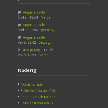
Augusta saule
Šodien 12:54 ·
Mārča
Augusta saule
Šodien 04:06 ·
lightning
Augusta saule
Vakar 22:42 ·
veczirgs
Otaņķu pag.:
+19.5°
Vakar 12:59 ·
Mārča
Noderīgi
Nokrišņu radari
Faktiskie laika apstākļi
Pēdējo 24h aktivitātes
Laika apstākļu arhīvs