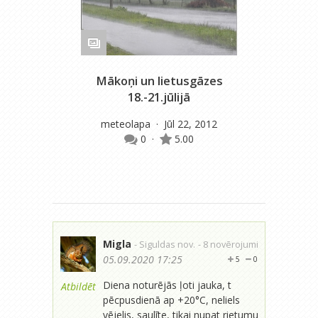
Mākoņi un lietusgāzes
Ru
18.-21.jūlijā
meteolapa
· Jūl 22, 2012
0
·
5.00
Migla
- Siguldas nov.
- 8 novērojumi
05.09.2020 17:25
5
0
Diena noturējās ļoti jauka, t
Atbildēt
pēcpusdienā ap +20°C, neliels
vējelis, saulīte, tikai nupat rietumu