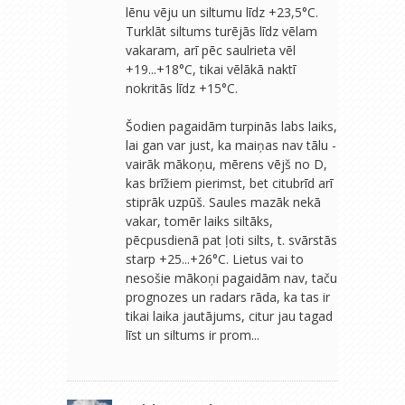
lēnu vēju un siltumu līdz +23,5°C.
Turklāt siltums turējās līdz vēlam
vakaram, arī pēc saulrieta vēl
+19...+18°C, tikai vēlākā naktī
nokritās līdz +15°C.
Šodien pagaidām turpinās labs laiks,
lai gan var just, ka maiņas nav tālu -
vairāk mākoņu, mērens vējš no D,
kas brīžiem pierimst, bet citubrīd arī
stiprāk uzpūš. Saules mazāk nekā
vakar, tomēr laiks siltāks,
pēcpusdienā pat ļoti silts, t. svārstās
starp +25...+26°C. Lietus vai to
nesošie mākoņi pagaidām nav, taču
prognozes un radars rāda, ka tas ir
tikai laika jautājums, citur jau tagad
līst un siltums ir prom...