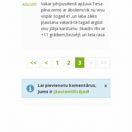
Vakar pēcpusdienā apžuva.Tiesa
Atbildēt
pilna zeme ar āboliem/cik nu viņu
vispār šogad ir/.,un laba zāles
pļaušana vakarā-tā tagad atgūst
visu jūlija karstumu .Skaidrs rīts ar
+11 grādiem,bezvējš un liela rasa.
<<
<
1
2
3
>
>>
x
Lai pievienotu komentārus,
Jums ir
jāautentificējas
!