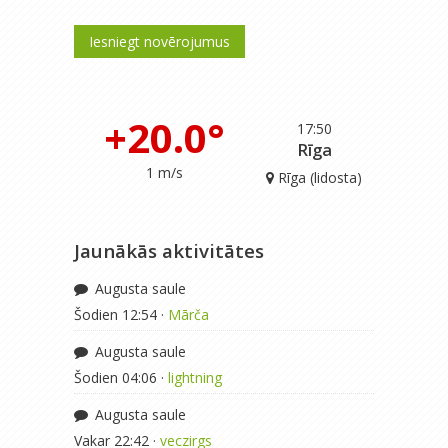
Iesniegt novērojumus
+20.0°
17:50
Rīga
1 m/s
Rīga (lidosta)
Jaunākās aktivitātes
Augusta saule
Šodien 12:54 ·
Mārča
Augusta saule
Šodien 04:06 ·
lightning
Augusta saule
Vakar 22:42 ·
veczirgs