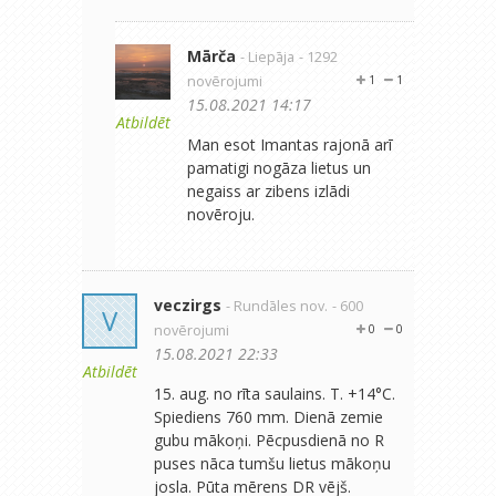
Mārča
- Liepāja
- 1292
novērojumi
1
1
15.08.2021 14:17
Atbildēt
Man esot Imantas rajonā arī
pamatigi nogāza lietus un
negaiss ar zibens izlādi
novēroju.
veczirgs
- Rundāles nov.
- 600
V
novērojumi
0
0
15.08.2021 22:33
Atbildēt
15. aug. no rīta saulains. T. +14°C.
Spiediens 760 mm. Dienā zemie
gubu mākoņi. Pēcpusdienā no R
puses nāca tumšu lietus mākoņu
josla. Pūta mērens DR vējš.