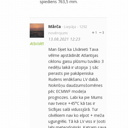
spiediens 763,5 mm.
Mārča
- Liepāja
- 1292
novērojumi
1
3
13.08.2021 12:23
Atbildēt
Man šķiet ka Līvānieti Tava
vēlme apstādināt Atlantijas
ciklonu gaisu plūsmu tuvāko 3
nedēļu laikā ir utopija :) sāc
pierasts pie pakāpeniska
Rudens ienākšanu LV dabā.
Nokrišņu daudzumsšomēnes
pēc ECMWF modeļa
prognozes. Labi ka pie Mums
nav tveice +45°C kā tas ir
Sicīlijas salā vidussjūrā. Tur
cilvēkiem nav ko elpot + meža
ugungrēki. Tā kā LV viss ir ļooti
labi meteorloģiski. Katram sava