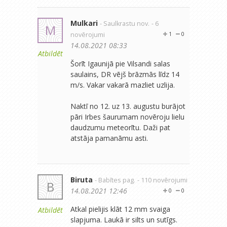
Mulkari
- Saulkrastu nov.
- 6
M
novērojumi
1
0
14.08.2021 08:33
Atbildēt
Šorīt Igaunijā pie Vilsandi salas
saulains, DR vējš brāzmās līdz 14
m/s. Vakar vakarā mazliet uzlija.
Naktī no 12. uz 13. augustu burājot
pāri Irbes šaurumam novēroju lielu
daudzumu meteorītu. Daži pat
atstāja pamanāmu asti.
Biruta
- Babītes pag.
- 110 novērojumi
B
14.08.2021 12:46
0
0
Atkal pielijis klāt 12 mm svaiga
Atbildēt
slapjuma. Laukā ir silts un sutīgs.