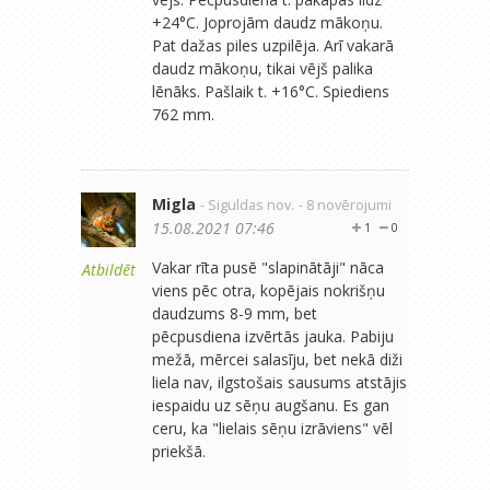
+24°C. Joprojām daudz mākoņu.
Pat dažas piles uzpilēja. Arī vakarā
daudz mākoņu, tikai vējš palika
lēnāks. Pašlaik t. +16°C. Spiediens
762 mm.
Migla
- Siguldas nov.
- 8 novērojumi
15.08.2021 07:46
1
0
Vakar rīta pusē "slapinātāji" nāca
Atbildēt
viens pēc otra, kopējais nokrišņu
daudzums 8-9 mm, bet
pēcpusdiena izvērtās jauka. Pabiju
mežā, mērcei salasīju, bet nekā diži
liela nav, ilgstošais sausums atstājis
iespaidu uz sēņu augšanu. Es gan
ceru, ka "lielais sēņu izrāviens" vēl
priekšā.