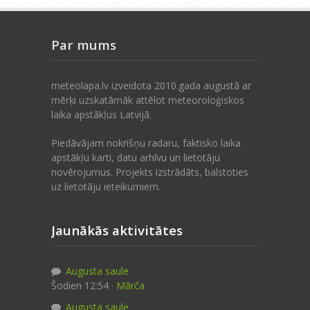
Par mums
meteolapa.lv izveidota 2010.gada augustā ar
mērķi uzskatāmāk attēlot meteoroloģiskos
laika apstākļus Latvijā.
Piedāvājam nokrišņu radaru, faktisko laika
apstākļu karti, datu arhīvu un lietotāju
novērojumus. Projekts izstrādāts, balstoties
uz lietotāju ieteikumiem.
Jaunākās aktivitātes
Augusta saule
Šodien 12:54 ·
Mārča
Augusta saule