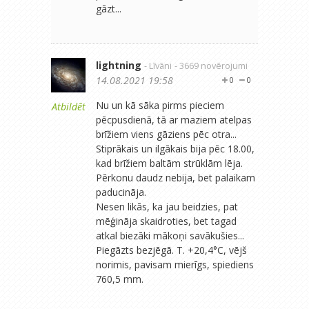
gāzt...
lightning
- Līvāni
- 3669 novērojumi
14.08.2021 19:58
0
0
Nu un kā sāka pirms pieciem
Atbildēt
pēcpusdienā, tā ar maziem atelpas
brīžiem viens gāziens pēc otra...
Stiprākais un ilgākais bija pēc 18.00,
kad brīžiem baltām strūklām lēja.
Pērkonu daudz nebija, bet palaikam
paducināja.
Nesen likās, ka jau beidzies, pat
mēģināja skaidroties, bet tagad
atkal biezāki mākoņi savākušies...
Piegāzts bezjēgā. T. +20,4°C, vējš
norimis, pavisam mierīgs, spiediens
760,5 mm.