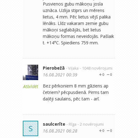
Pusvienos gubu mākoņu josla
uznāca. Uzlija stiprs un mērens
lietus, 4 mm. Pēc lietus vējš palika
lēnāks. Līdz vakaram zemie gubu
mākoņi saglabājās, bet lietus
mākoņu formas neveidojās. Pašlaik
t. +14°C. Spiediens 759 mm.
Pierobežā
- Viļaka
- 1048 novērojumi
16.08.2021 00:39
0
0
Bez pērkoniem 8 mm gāziens ap
Atbildēt
četriem? pēcpusdienā. Pirms tam
daļēji saulains, pēc tam - arī.
saulcerīte
- Rīga
- 2 novērojumi
S
16.08.2021 06:28
0
0