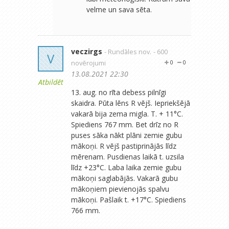
velme un sava sēta.
veczirgs
- Rundāles nov.
- 600
V
novērojumi
0
0
13.08.2021 22:30
Atbildēt
13. aug. no rīta debess pilnīgi
skaidra. Pūta lēns R vējš. Iepriekšējā
vakarā bija zema migla. T. + 11°C.
Spiediens 767 mm. Bet drīz no R
puses sāka nākt plāni zemie gubu
mākoņi. R vējš pastiprinājās līdz
mērenam. Pusdienas laikā t. uzsila
līdz +23°C. Laba laika zemie gubu
mākoņi saglabājās. Vakarā gubu
mākoņiem pievienojās spalvu
mākoņi. Pašlaik t. +17°C. Spiediens
766 mm.