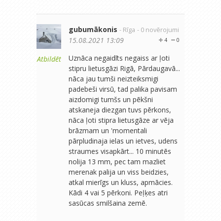
gubumākonis
- Rīga
- 0 novērojumi
15.08.2021 13:09
4
0
Uznāca negaidīts negaiss ar ļoti
Atbildēt
stipru lietusgāzi Rigā, Pārdaugavā...
nāca jau tumši neizteiksmigi
padebeši virsū, tad palika pavisam
aizdomigi tumšs un pēkšni
atskaneja diezgan tuvs pērkons,
nāca ļoti stipra lietusgāze ar vēja
brāzmam un 'momentali
pārpludinaja ielas un ietves, udens
straumes visapkārt... 10 minutēs
nolija 13 mm, pec tam mazliet
merenak palija un viss beidzies,
atkal mierīgs un kluss, apmācies.
Kādi 4 vai 5 pērkoni. Peļķes atri
sasūcas smilšaina zemē.