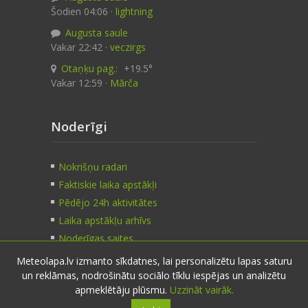
Šodien 04:06 ·
lightning
Augusta saule
Vakar 22:42 ·
veczirgs
Otaņķu pag.:
+19.5°
Vakar 12:59 ·
Mārča
Noderīgi
Nokrišņu radari
Faktiskie laika apstākļi
Pēdējo 24h aktivitātes
Laika apstākļu arhīvs
Noderīgas saites
Meteolapa.lv izmanto sīkdatnes, lai personalizētu lapas saturu
un reklāmas, nodrošinātu sociālo tīklu iespējas un analizētu
Kontakti
apmeklētāju plūsmu.
Uzzināt vairāk.