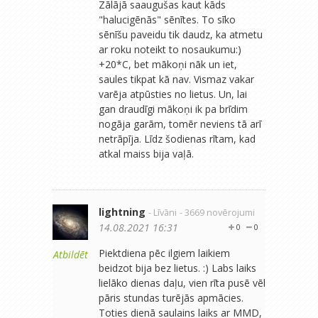
Zālājā saaugušas kaut kāds
"halucigēnās" sēnītes. To sīko
sēnīšu paveidu tik daudz, ka atmetu
ar roku noteikt to nosaukumu:)
+20*C, bet mākoņi nāk un iet,
saules tikpat kā nav. Vismaz vakar
varēja atpūsties no lietus. Un, lai
gan draudīgi mākoņi ik pa brīdim
nogāja garām, tomēr neviens tā arī
netrāpīja. Līdz šodienas rītam, kad
atkal maiss bija vaļā.
lightning
- Līvāni
- 3669 novērojumi
14.08.2021 16:31
0
0
Piektdiena pēc ilgiem laikiem
Atbildēt
beidzot bija bez lietus. :) Labs laiks
lielāko dienas daļu, vien rīta pusē vēl
pāris stundas turējās apmācies.
Toties dienā saulains laiks ar MMD,