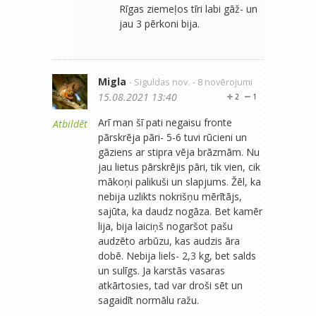
Rīgas ziemeļos tīri labi gāž- un
jau 3 pērkoni bija.
Migla
- Siguldas nov.
- 8 novērojumi
15.08.2021 13:40
2
1
Arī man šī pati negaisu fronte
Atbildēt
pārskrēja pāri- 5-6 tuvi rūcieni un
gāziens ar stipra vēja brāzmām. Nu
jau lietus pārskrējis pāri, tik vien, cik
mākoņi palikuši un slapjums. Žēl, ka
nebija uzlikts nokrišņu mērītājs,
sajūta, ka daudz nogāza. Bet kamēr
lija, bija laiciņš nogaršot pašu
audzēto arbūzu, kas audzis āra
dobē. Nebija liels- 2,3 kg, bet salds
un sulīgs. Ja karstās vasaras
atkārtosies, tad var droši sēt un
sagaidīt normālu ražu.