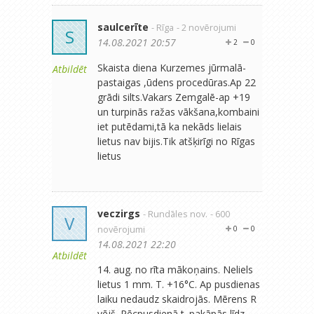
saulcerīte
- Rīga
- 2 novērojumi
S
14.08.2021 20:57
2
0
Skaista diena Kurzemes jūrmalā-
Atbildēt
pastaigas ,ūdens procedūras.Ap 22
grādi silts.Vakars Zemgalē-ap +19
un turpinās ražas vākšana,kombaini
iet putēdami,tā ka nekāds lielais
lietus nav bijis.Tik atšķirīgi no Rīgas
lietus
veczirgs
- Rundāles nov.
- 600
V
novērojumi
0
0
14.08.2021 22:20
Atbildēt
14. aug. no rīta mākoņains. Neliels
lietus 1 mm. T. +16°C. Ap pusdienas
laiku nedaudz skaidrojās. Mērens R
vējš. Pēcpusdienā t. pakāpās līdz