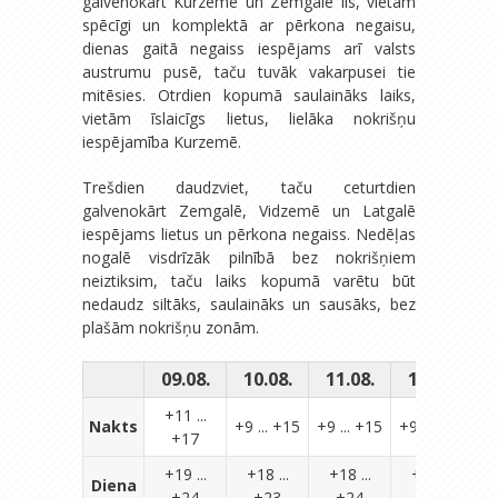
galvenokārt Kurzemē un Zemgalē līs, vietām
spēcīgi un komplektā ar pērkona negaisu,
dienas gaitā negaiss iespējams arī valsts
austrumu pusē, taču tuvāk vakarpusei tie
mitēsies. Otrdien kopumā saulaināks laiks,
vietām īslaicīgs lietus, lielāka nokrišņu
iespējamība Kurzemē.
Trešdien daudzviet, taču ceturtdien
galvenokārt Zemgalē, Vidzemē un Latgalē
iespējams lietus un pērkona negaiss. Nedēļas
nogalē visdrīzāk pilnībā bez nokrišņiem
neiztiksim, taču laiks kopumā varētu būt
nedaudz siltāks, saulaināks un sausāks, bez
plašām nokrišņu zonām.
09.08.
10.08.
11.08.
12.08.
1
+11 ...
Nakts
+9 ... +15
+9 ... +15
+9 ... +15
+17
+19 ...
+18 ...
+18 ...
+18 ...
Diena
+24
+23
+24
+23