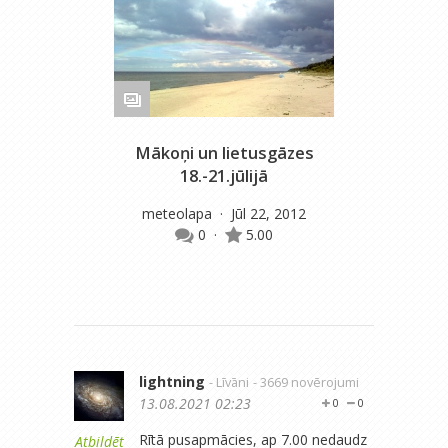
Mākoņi un lietusgāzes
Mēr
18.-21.jūlijā
meteolapa
· Jūl 22, 2012
m
0
·
5.00
lightning
- Līvāni
- 3669 novērojumi
13.08.2021 02:23
0
0
Rītā pusapmācies, ap 7.00 nedaudz
Atbildēt