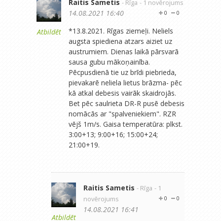
Raitis Sametis
- Rīga
- 1 novērojums
14.08.2021 16:40
0
0
*13.8.2021. Rīgas ziemeļi. Neliels
Atbildēt
augsta spiediena atzars aiziet uz
austrumiem. Dienas laikā pārsvarā
sausa gubu mākoņainība.
Pēcpusdienā tie uz brīdi piebrieda,
pievakarē neliela lietus brāzma- pēc
kā atkal debesis vairāk skaidrojās.
Bet pēc saulrieta DR-R pusē debesis
nomācās ar "spalveniekiem". RZR
vējš 1m/s. Gaisa temperatūra: plkst.
3:00+13; 9:00+16; 15:00+24;
21:00+19.
Raitis Sametis
- Rīga
- 1
novērojums
0
0
14.08.2021 16:41
Atbildēt