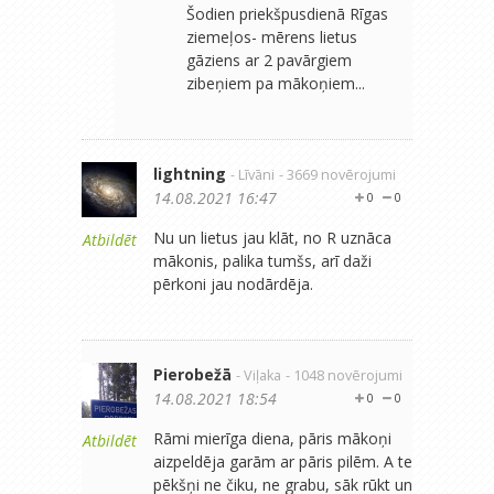
Šodien priekšpusdienā Rīgas
ziemeļos- mērens lietus
gāziens ar 2 pavārgiem
zibeņiem pa mākoņiem...
lightning
- Līvāni
- 3669 novērojumi
14.08.2021 16:47
0
0
Nu un lietus jau klāt, no R uznāca
Atbildēt
mākonis, palika tumšs, arī daži
pērkoni jau nodārdēja.
Pierobežā
- Viļaka
- 1048 novērojumi
14.08.2021 18:54
0
0
Rāmi mierīga diena, pāris mākoņi
Atbildēt
aizpeldēja garām ar pāris pilēm. A te
pēkšņi ne čiku, ne grabu, sāk rūkt un