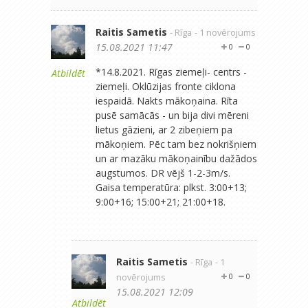
Raitis Sametis
- Rīga
- 1 novērojums
15.08.2021 11:47
0
0
*14.8.2021. Rīgas ziemeļi- centrs -
Atbildēt
ziemeļi. Oklūzijas fronte ciklona
iespaidā. Nakts mākoņaina. Rīta
pusē samācās - un bija divi mēreni
lietus gāzieni, ar 2 zibeņiem pa
mākoņiem. Pēc tam bez nokrišņiem
un ar mazāku mākoņainību dažādos
augstumos. DR vējš 1-2-3m/s.
Gaisa temperatūra: plkst. 3:00+13;
9:00+16; 15:00+21; 21:00+18.
Raitis Sametis
- Rīga
- 1
novērojums
0
0
15.08.2021 12:09
Atbildēt