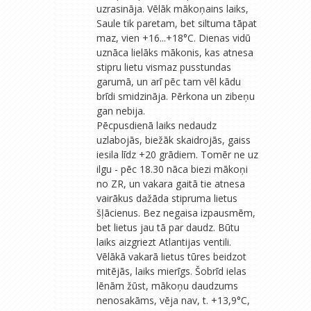
uzrasināja. Vēlāk mākoņains laiks,
Saule tik paretam, bet siltuma tāpat
maz, vien +16...+18°C. Dienas vidū
uznāca lielāks mākonis, kas atnesa
stipru lietu vismaz pusstundas
garumā, un arī pēc tam vēl kādu
brīdi smidzināja. Pērkona un zibeņu
gan nebija.
Pēcpusdienā laiks nedaudz
uzlabojās, biežāk skaidrojās, gaiss
iesila līdz +20 grādiem. Tomēr ne uz
ilgu - pēc 18.30 nāca biezi mākoņi
no ZR, un vakara gaitā tie atnesa
vairākus dažāda stipruma lietus
šļācienus. Bez negaisa izpausmēm,
bet lietus jau tā par daudz. Būtu
laiks aizgriezt Atlantijas ventili.
Vēlākā vakarā lietus tūres beidzot
mitējās, laiks mierīgs. Šobrīd ielas
lēnām žūst, mākoņu daudzums
nenosakāms, vēja nav, t. +13,9°C,