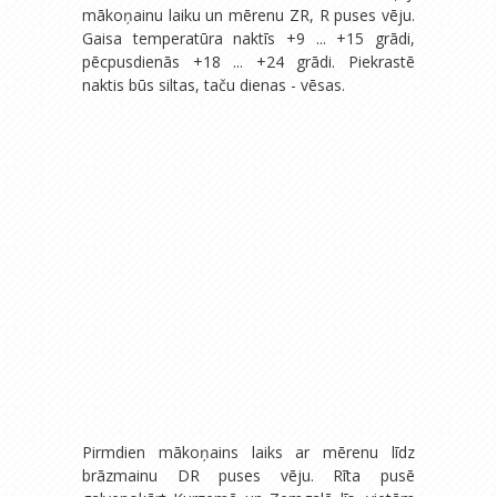
mākoņainu laiku un mērenu ZR, R puses vēju.
Gaisa temperatūra naktīs +9 ... +15 grādi,
pēcpusdienās +18 ... +24 grādi. Piekrastē
naktis būs siltas, taču dienas - vēsas.
Pirmdien mākoņains laiks ar mērenu līdz
brāzmainu DR puses vēju. Rīta pusē