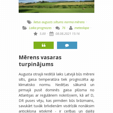
lietus
augusts
siltums
norma
mērens
·
Laika prognozes
·
76
·
meteolapa
·
5.00
·
08.08.2021 15:16
Mērens vasaras
turpinājums
Augusta otrajā nedēļā laiks Latvijā būs mēreni
silts, gaisa temperatūra tiek prognozēta ap
klimatisko normu. Nedēļas sākumā un
pirmajā pusē dominēs gaisa plūsma no
Atlantijas ar regulāriem nokrišņiem, kā arī D,
DR puses vēju, kas pirmdien būs brāzmains,
savukārt tuvāk brīvdienām visdrīzāk nonāksim
anticiklona ietekmē - ir cerības un daļēji