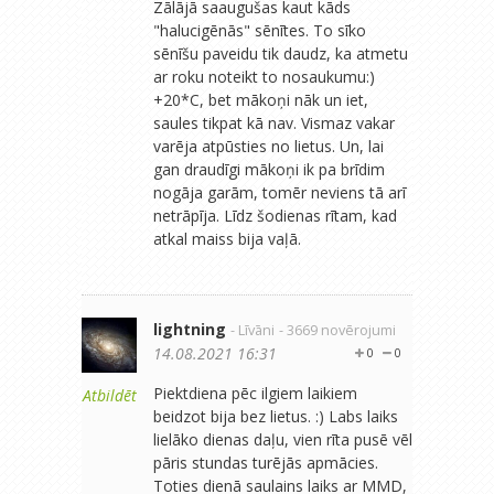
Zālājā saaugušas kaut kāds
"halucigēnās" sēnītes. To sīko
sēnīšu paveidu tik daudz, ka atmetu
ar roku noteikt to nosaukumu:)
+20*C, bet mākoņi nāk un iet,
saules tikpat kā nav. Vismaz vakar
varēja atpūsties no lietus. Un, lai
gan draudīgi mākoņi ik pa brīdim
nogāja garām, tomēr neviens tā arī
netrāpīja. Līdz šodienas rītam, kad
atkal maiss bija vaļā.
lightning
- Līvāni
- 3669 novērojumi
14.08.2021 16:31
0
0
Piektdiena pēc ilgiem laikiem
Atbildēt
beidzot bija bez lietus. :) Labs laiks
lielāko dienas daļu, vien rīta pusē vēl
pāris stundas turējās apmācies.
Toties dienā saulains laiks ar MMD,