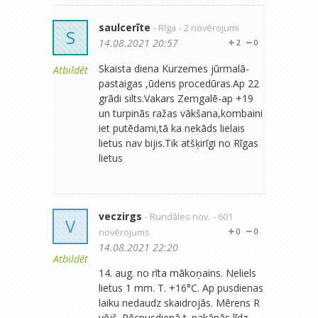
saulcerīte
- Rīga
- 2 novērojumi
S
14.08.2021 20:57
2
0
Skaista diena Kurzemes jūrmalā-
Atbildēt
pastaigas ,ūdens procedūras.Ap 22
grādi silts.Vakars Zemgalē-ap +19
un turpinās ražas vākšana,kombaini
iet putēdami,tā ka nekāds lielais
lietus nav bijis.Tik atšķirīgi no Rīgas
lietus
veczirgs
- Rundāles nov.
- 601
V
novērojums
0
0
14.08.2021 22:20
Atbildēt
14. aug. no rīta mākoņains. Neliels
lietus 1 mm. T. +16°C. Ap pusdienas
laiku nedaudz skaidrojās. Mērens R
vējš. Pēcpusdienā t. pakāpās līdz