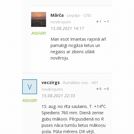
Mārča
- Liepāja
- 1292
novērojumi
1
1
15.08.2021 14:17
Atbildēt
Man esot Imantas rajonā arī
pamatigi nogāza lietus un
negaiss ar zibens izlādi
novēroju.
veczirgs
- Rundāles nov.
- 601
V
novērojums
0
0
15.08.2021 22:33
Atbildēt
15. aug. no rīta saulains. T. +14°C.
Spiediens 760 mm. Dienā zemie
gubu mākoņi. Pēcpusdienā no R
puses nāca tumšu lietus mākoņu
josla. Pūta mērens DR vējš.