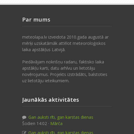
Par mums
meteolapa.lv izveidota 2010.gada augustā ar
mērķi uzskatāmāk attēlot meteoroloģiskos
laika apstākļus Latvijā.
Piedāvājam nokrišņu radaru, faktisko laika
apstākļu karti, datu arhīvu un lietotāju
novērojumus. Projekts izstrādāts, balstoties
uz lietotāju ieteikumiem.
Jaunākās aktivitātes
Gan auksti rīti, gan karstas dienas
Šodien 14:02 ·
Mārča
Gan auksti rīti, gan karstas dienas