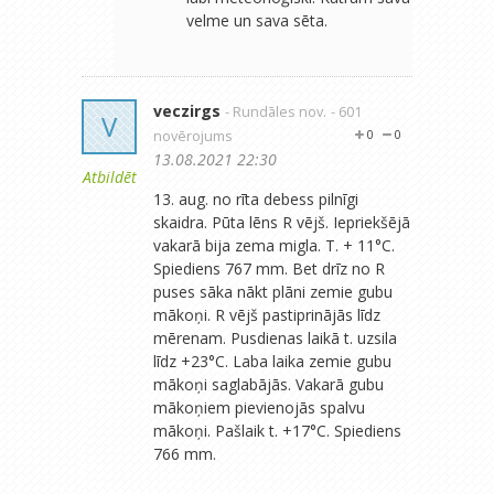
velme un sava sēta.
veczirgs
- Rundāles nov.
- 601
V
novērojums
0
0
13.08.2021 22:30
Atbildēt
13. aug. no rīta debess pilnīgi
skaidra. Pūta lēns R vējš. Iepriekšējā
vakarā bija zema migla. T. + 11°C.
Spiediens 767 mm. Bet drīz no R
puses sāka nākt plāni zemie gubu
mākoņi. R vējš pastiprinājās līdz
mērenam. Pusdienas laikā t. uzsila
līdz +23°C. Laba laika zemie gubu
mākoņi saglabājās. Vakarā gubu
mākoņiem pievienojās spalvu
mākoņi. Pašlaik t. +17°C. Spiediens
766 mm.