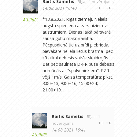
Raitis Sametis
- Rīga
- 1 novērojums
14.08.2021 16:40
0
0
*13.8.2021. Rīgas ziemeļi. Neliels
Atbildēt
augsta spiediena atzars aiziet uz
austrumiem. Dienas laikā pārsvarā
sausa gubu mākoņainība.
Pēcpusdienā tie uz brīdi piebrieda,
pievakarē neliela lietus brāzma- pēc
kā atkal debesis vairāk skaidrojās.
Bet pēc saulrieta DR-R pusē debesis
nomācās ar "spalveniekiem". RZR
vējš 1m/s. Gaisa temperatūra: plkst.
3:00+13; 9:00+16; 15:00+24;
21:00+19.
Raitis Sametis
- Rīga
- 1
novērojums
0
0
14.08.2021 16:41
Atbildēt