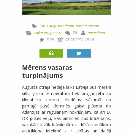
lietus
augusts
siltums
norma
mērens
·
Laika prognozes
·
76
·
meteolapa
·
5.00
·
08.08.2021 15:16
Mērens vasaras
turpinājums
Augusta otrajā nedēļā laiks Latvijā būs mēreni
silts, gaisa temperatūra tiek prognozēta ap
klimatisko normu. Nedēļas sākumā un
pirmajā pusē dominēs gaisa plūsma no
Atlantijas ar regulāriem nokrišņiem, kā arī D,
DR puses vēju, kas pirmdien būs brāzmains,
savukārt tuvāk brīvdienām visdrīzāk nonāksim
anticiklona ietekmē - ir cerības un daļēji