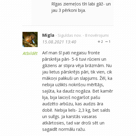
Rīgas ziemeļos tīri labi gāž- un
jau 3 pērkoni bija.
Migla
- Siguldas nov.
- 8 novērojumi
15.08.2021 13:40
2
1
Arī man šī pati negaisu fronte
Atbildēt
pārskrēja pāri- 5-6 tuvi rūcieni un
gāziens ar stipra vēja brāzmām. Nu
jau lietus pārskrējis pāri, tik vien, cik
mākoņi palikuši un slapjums. Žēl, ka
nebija uzlikts nokrišņu mērītājs,
sajūta, ka daudz nogāza. Bet kamēr
lija, bija laiciņš nogaršot pašu
audzēto arbūzu, kas audzis āra
dobē. Nebija liels- 2,3 kg, bet salds
un sulīgs. Ja karstās vasaras
atkārtosies, tad var droši sēt un
sagaidīt normālu ražu.