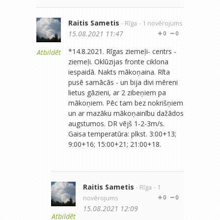
Raitis Sametis
- Rīga
- 1 novērojums
15.08.2021 11:47
0
0
*14.8.2021. Rīgas ziemeļi- centrs -
Atbildēt
ziemeļi. Oklūzijas fronte ciklona
iespaidā. Nakts mākoņaina. Rīta
pusē samācās - un bija divi mēreni
lietus gāzieni, ar 2 zibeņiem pa
mākoņiem. Pēc tam bez nokrišņiem
un ar mazāku mākoņainību dažādos
augstumos. DR vējš 1-2-3m/s.
Gaisa temperatūra: plkst. 3:00+13;
9:00+16; 15:00+21; 21:00+18.
Raitis Sametis
- Rīga
- 1
novērojums
0
0
15.08.2021 12:09
Atbildēt