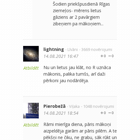
Šodien priekšpusdienā Rīgas
ziemeļos- mērens lietus
gāziens ar 2 pavārgiem
zibeņiem pa mākoņiem...
lightning
- Līvāni
- 3669 novērojumi
14.08.2021 16:47
0
0
Nu un lietus jau klāt, no R uznāca
Atbildēt
mākonis, palika tumšs, arī daži
pērkoni jau nodārdēja.
Pierobežā
- Viļaka
- 1048 novērojumi
14.08.2021 18:54
0
0
Rāmi mierīga diena, pāris mākoņi
Atbildēt
aizpeldēja garām ar pāris pilēm. A te
pēkšņi ne čiku, ne grabu, sāk rūkt un