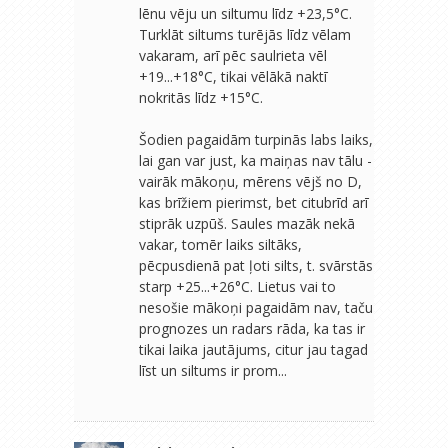
lēnu vēju un siltumu līdz +23,5°C.
Turklāt siltums turējās līdz vēlam
vakaram, arī pēc saulrieta vēl
+19...+18°C, tikai vēlākā naktī
nokritās līdz +15°C.
Šodien pagaidām turpinās labs laiks,
lai gan var just, ka maiņas nav tālu -
vairāk mākoņu, mērens vējš no D,
kas brīžiem pierimst, bet citubrīd arī
stiprāk uzpūš. Saules mazāk nekā
vakar, tomēr laiks siltāks,
pēcpusdienā pat ļoti silts, t. svārstās
starp +25...+26°C. Lietus vai to
nesošie mākoņi pagaidām nav, taču
prognozes un radars rāda, ka tas ir
tikai laika jautājums, citur jau tagad
līst un siltums ir prom...