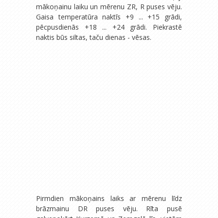
mākoņainu laiku un mērenu ZR, R puses vēju.
Gaisa temperatūra naktīs +9 ... +15 grādi,
pēcpusdienās +18 ... +24 grādi. Piekrastē
naktis būs siltas, taču dienas - vēsas.
Pirmdien mākoņains laiks ar mērenu līdz
brāzmainu DR puses vēju. Rīta pusē