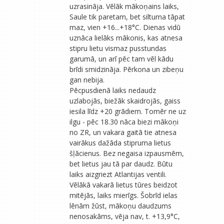
uzrasināja. Vēlāk mākoņains laiks,
Saule tik paretam, bet siltuma tāpat
maz, vien +16...+18°C. Dienas vidū
uznāca lielāks mākonis, kas atnesa
stipru lietu vismaz pusstundas
garumā, un arī pēc tam vēl kādu
brīdi smidzināja. Pērkona un zibeņu
gan nebija.
Pēcpusdienā laiks nedaudz
uzlabojās, biežāk skaidrojās, gaiss
iesila līdz +20 grādiem. Tomēr ne uz
ilgu - pēc 18.30 nāca biezi mākoņi
no ZR, un vakara gaitā tie atnesa
vairākus dažāda stipruma lietus
šļācienus. Bez negaisa izpausmēm,
bet lietus jau tā par daudz. Būtu
laiks aizgriezt Atlantijas ventili.
Vēlākā vakarā lietus tūres beidzot
mitējās, laiks mierīgs. Šobrīd ielas
lēnām žūst, mākoņu daudzums
nenosakāms, vēja nav, t. +13,9°C,