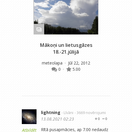
Mākoņi un lietusgāzes
Mēr
18.-21.jūlijā
meteolapa
· Jūl 22, 2012
m
0
·
5.00
lightning
- Līvāni
- 3669 novērojumi
13.08.2021 02:23
0
0
Rītā pusapmācies, ap 7.00 nedaudz
Atbildēt