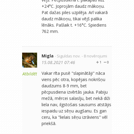
+24°C. Joprojām daudz mākoņu.
Pat dažas piles uzpilēja. Arī vakarā
daudz mākoņu, tikai vējš palika
lēnāks. Pašlaik t. +16°C. Spiediens
762 mm.
Migla
- Siguldas nov.
- 8 novērojumi
15.08.2021 07:46
1
0
Vakar rīta pusē "slapinātāji" nāca
Atbildēt
viens pēc otra, kopējais nokrišņu
daudzums 8-9 mm, bet
pēcpusdiena izvērtās jauka. Pabiju
mežā, mērcei salasīju, bet nekā diži
liela nav, ilgstošais sausums atstājis
iespaidu uz sēņu augšanu. Es gan
ceru, ka "lielais sēņu izrāviens" vēl
priekšā.