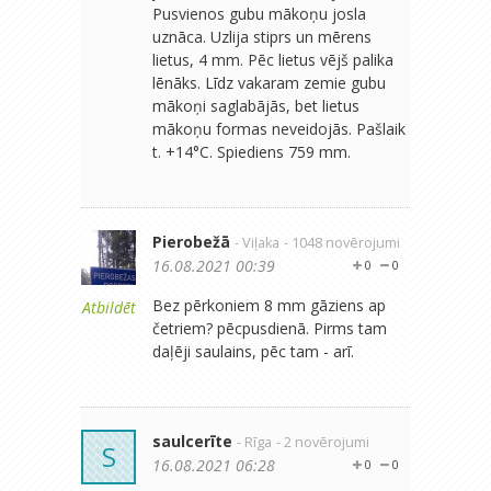
Pusvienos gubu mākoņu josla
uznāca. Uzlija stiprs un mērens
lietus, 4 mm. Pēc lietus vējš palika
lēnāks. Līdz vakaram zemie gubu
mākoņi saglabājās, bet lietus
mākoņu formas neveidojās. Pašlaik
t. +14°C. Spiediens 759 mm.
Pierobežā
- Viļaka
- 1048 novērojumi
16.08.2021 00:39
0
0
Bez pērkoniem 8 mm gāziens ap
Atbildēt
četriem? pēcpusdienā. Pirms tam
daļēji saulains, pēc tam - arī.
saulcerīte
- Rīga
- 2 novērojumi
S
16.08.2021 06:28
0
0