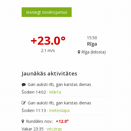
Iesniegt novērojumus
+23.0°
15:50
Rīga
2.1 m/s
Rīga (lidosta)
Jaunākās aktivitātes
Gan auksti rīti, gan karstas dienas
Šodien 14:02 ·
Mārča
Gan auksti rīti, gan karstas dienas
Šodien 11:13 ·
meteolapa
Rundāles nov.:
+12.0°
Vakar 23:35 ·
veczirgs