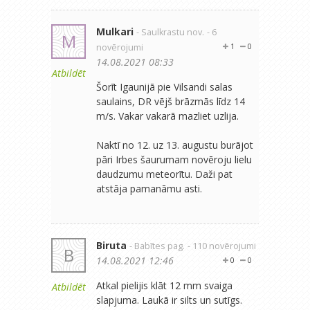
Mulkari
- Saulkrastu nov.
- 6
M
novērojumi
1
0
14.08.2021 08:33
Atbildēt
Šorīt Igaunijā pie Vilsandi salas
saulains, DR vējš brāzmās līdz 14
m/s. Vakar vakarā mazliet uzlija.
Naktī no 12. uz 13. augustu burājot
pāri Irbes šaurumam novēroju lielu
daudzumu meteorītu. Daži pat
atstāja pamanāmu asti.
Biruta
- Babītes pag.
- 110 novērojumi
B
14.08.2021 12:46
0
0
Atkal pielijis klāt 12 mm svaiga
Atbildēt
slapjuma. Laukā ir silts un sutīgs.