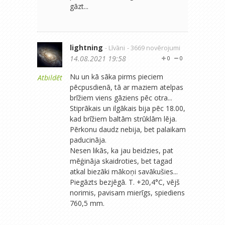
gāzt...
lightning
- Līvāni
- 3669 novērojumi
14.08.2021 19:58
0
0
Nu un kā sāka pirms pieciem
Atbildēt
pēcpusdienā, tā ar maziem atelpas
brīžiem viens gāziens pēc otra...
Stiprākais un ilgākais bija pēc 18.00,
kad brīžiem baltām strūklām lēja.
Pērkonu daudz nebija, bet palaikam
paducināja.
Nesen likās, ka jau beidzies, pat
mēģināja skaidroties, bet tagad
atkal biezāki mākoņi savākušies...
Piegāzts bezjēgā. T. +20,4°C, vējš
norimis, pavisam mierīgs, spiediens
760,5 mm.