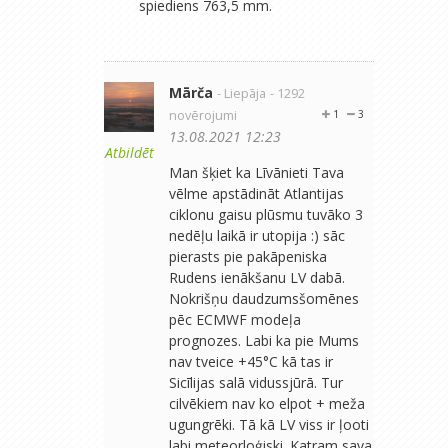
spiediens 763,5 mm.
Mārča
- Liepāja
- 1292
novērojumi
1
3
13.08.2021 12:23
Atbildēt
Man šķiet ka Līvānieti Tava
vēlme apstādināt Atlantijas
ciklonu gaisu plūsmu tuvāko 3
nedēļu laikā ir utopija :) sāc
pierasts pie pakāpeniska
Rudens ienākšanu LV dabā.
Nokrišņu daudzumsšomēnes
pēc ECMWF modeļa
prognozes. Labi ka pie Mums
nav tveice +45°C kā tas ir
Sicīlijas salā vidussjūrā. Tur
cilvēkiem nav ko elpot + meža
ugungrēki. Tā kā LV viss ir ļooti
labi meteorloģiski. Katram sava