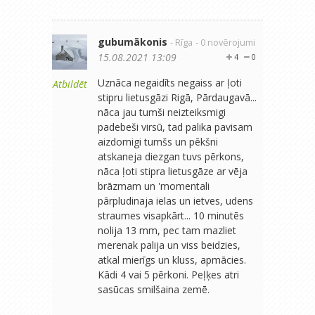
gubumākonis
- Rīga
- 0 novērojumi
15.08.2021 13:09
4
0
Uznāca negaidīts negaiss ar ļoti
Atbildēt
stipru lietusgāzi Rigā, Pārdaugavā...
nāca jau tumši neizteiksmigi
padebeši virsū, tad palika pavisam
aizdomigi tumšs un pēkšni
atskaneja diezgan tuvs pērkons,
nāca ļoti stipra lietusgāze ar vēja
brāzmam un 'momentali
pārpludinaja ielas un ietves, udens
straumes visapkārt... 10 minutēs
nolija 13 mm, pec tam mazliet
merenak palija un viss beidzies,
atkal mierīgs un kluss, apmācies.
Kādi 4 vai 5 pērkoni. Peļķes atri
sasūcas smilšaina zemē.