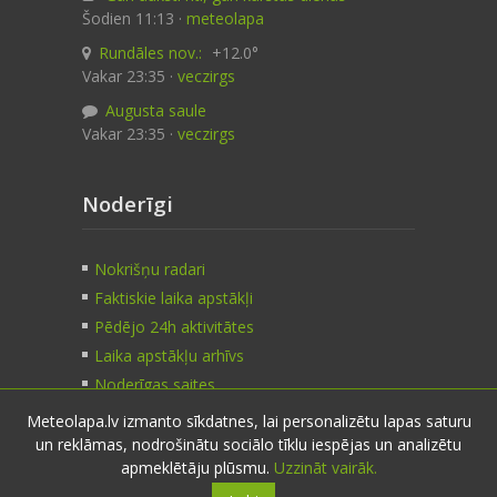
Šodien 11:13 ·
meteolapa
Rundāles nov.:
+12.0°
Vakar 23:35 ·
veczirgs
Augusta saule
Vakar 23:35 ·
veczirgs
Noderīgi
Nokrišņu radari
Faktiskie laika apstākļi
Pēdējo 24h aktivitātes
Laika apstākļu arhīvs
Noderīgas saites
Meteolapa.lv izmanto sīkdatnes, lai personalizētu lapas saturu
un reklāmas, nodrošinātu sociālo tīklu iespējas un analizētu
Kontakti
apmeklētāju plūsmu.
Uzzināt vairāk.