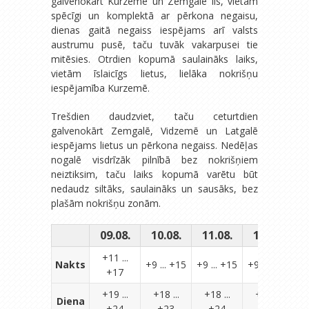
galvenokārt Kurzemē un Zemgalē līs, vietām
spēcīgi un komplektā ar pērkona negaisu,
dienas gaitā negaiss iespējams arī valsts
austrumu pusē, taču tuvāk vakarpusei tie
mitēsies. Otrdien kopumā saulaināks laiks,
vietām īslaicīgs lietus, lielāka nokrišņu
iespējamība Kurzemē.
Trešdien daudzviet, taču ceturtdien
galvenokārt Zemgalē, Vidzemē un Latgalē
iespējams lietus un pērkona negaiss. Nedēļas
nogalē visdrīzāk pilnībā bez nokrišņiem
neiztiksim, taču laiks kopumā varētu būt
nedaudz siltāks, saulaināks un sausāks, bez
plašām nokrišņu zonām.
09.08.
10.08.
11.08.
12.08.
1
+11 ...
Nakts
+9 ... +15
+9 ... +15
+9 ... +15
+17
+19 ...
+18 ...
+18 ...
+18 ...
Diena
+24
+23
+24
+23