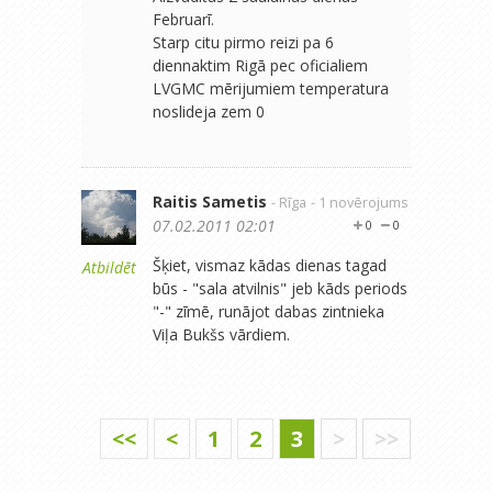
Februarī.
Starp citu pirmo reizi pa 6
diennaktim Rigā pec oficialiem
LVGMC mērijumiem temperatura
noslideja zem 0
Raitis Sametis
- Rīga
- 1 novērojums
07.02.2011 02:01
0
0
Šķiet, vismaz kādas dienas tagad
Atbildēt
būs - "sala atvilnis" jeb kāds periods
"-" zīmē, runājot dabas zintnieka
Viļa Bukšs vārdiem.
<<
<
1
2
3
>
>>