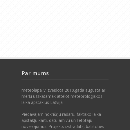
Par mums
meteolapa.lv izveidota 2010.gada augustā ar
mērķi uzskatāmāk attēlot meteoroloģiskos
laika apstākļus Latvijā.
Piedāvājam nokrišņu radaru, faktisko laika
apstākļu karti, datu arhīvu un lietotāju
novērojumus. Projekts izstrādāts, balstoties