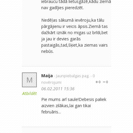
iebraucu tādā lietusgāzē,kādu ziemā
nav gadījies pieredzēt.
Nedēļas sākumā ievēroju,ka tālu
pārgājienu ir veicis āpsis.Ziemā tas
dažkārt iznāk no migas uz brīdi,bet
ja jau ir devies garās
pastaigās,tad,šķiet,ka ziemas vairs
nebūs.
Maija
- Jaunpiebalgas pag.
- 0
M
novērojumi
0
0
06.02.2011 15:36
Atbildēt
Pie mums arī saule!Debesis paliek
aizvien zilākas,lai gan tikai
februāris...