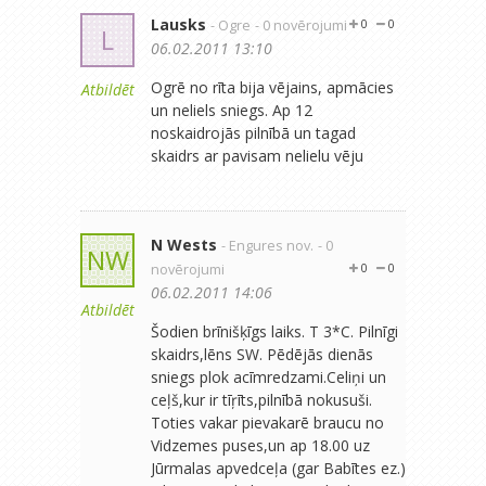
Lausks
- Ogre
- 0 novērojumi
0
0
L
06.02.2011 13:10
Ogrē no rīta bija vējains, apmācies
Atbildēt
un neliels sniegs. Ap 12
noskaidrojās pilnībā un tagad
skaidrs ar pavisam nelielu vēju
N Wests
- Engures nov.
- 0
NW
novērojumi
0
0
06.02.2011 14:06
Atbildēt
Šodien brīnišķīgs laiks. T 3*C. Pilnīgi
skaidrs,lēns SW. Pēdējās dienās
sniegs plok acīmredzami.Celiņi un
ceļš,kur ir tīŗīts,pilnībā nokusuši.
Toties vakar pievakarē braucu no
Vidzemes puses,un ap 18.00 uz
Jūrmalas apvedceļa (gar Babītes ez.)