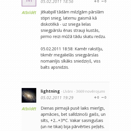
05.02.2011 18:56
0
0
Jēkabpilī tādām milzīgām pārslām
Atbildēt
stipri snieg, laternu gaismā kā
diskotēkā - uz sniega lielas
sniegpārslu ēnas strauji kustās,
pirmo reizi mūžā tādu skatu redzu.
05.02.2011 18:58: Kamēr rakstīju,
tikmēr megalielās sniegpārslas
nomainījis sīkāks sniedziņš, viss
balts apsnidzis.
lightning
- Līvāni
- 3669 novērojumi
05.02.2011 19:29
0
0
Dienas pirmajā pusē laiks mierīgs,
Atbildēt
apmācies, bet salīdzinoši gaišs, un
silts, +2...+3*C. Vakar sasnigušais
(un ne tikai) bija pārvērties peļķēs.