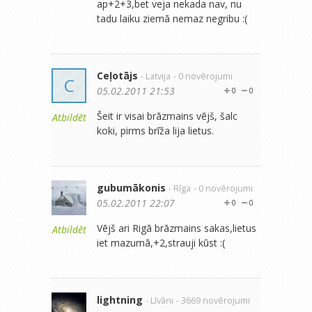
ap+2+3,bet veja nekada nav, nu
tadu laiku ziemā nemaz negribu :(
Ceļotājs
- Latvija
- 0 novērojumi
C
05.02.2011 21:53
0
0
Šeit ir visai brāzmains vējš, šalc
Atbildēt
koki, pirms brīža lija lietus.
gubumākonis
- Rīga
- 0 novērojumi
05.02.2011 22:07
0
0
Vējš ari Rigā brāzmains sakas,lietus
Atbildēt
iet mazumā,+2,strauji kūst :(
lightning
- Līvāni
- 3669 novērojumi