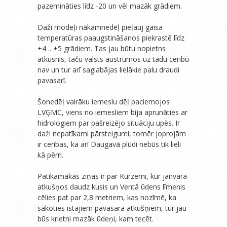
pazemināties līdz -20 un vēl mazāk grādiem.
Daži modeļi nākamnedēļ pieļauj gaisa
temperatūras paaugstināšanos piekrastē līdz
+4 .. +5 grādiem. Tas jau būtu nopietns
atkusnis, taču valsts austrumos uz tādu cerību
nav un tur arī saglabājas lielākie palu draudi
pavasarī.
Šonedēļ vairāku iemeslu dēļ paciemojos
LVĢMC, viens no iemesliem bija aprunāties ar
hidrologiem par pašreizējo situāciju upēs. Ir
daži nepatīkami pārsteigumi, tomēr joprojām
ir cerības, ka arī Daugavā plūdi nebūs tik lieli
kā pērn.
Patīkamākās ziņas ir par Kurzemi, kur janvāra
atkušņos daudz kusis un Ventā ūdens līmenis
cēlies pat par 2,8 metriem, kas nozīmē, ka
sākoties īstajiem pavasara atkušņiem, tur jau
būs krietni mazāk ūdeņi, kam tecēt.