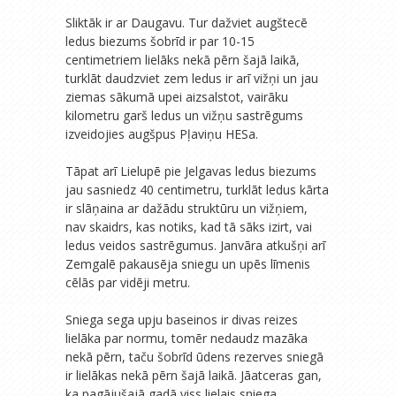
Sliktāk ir ar Daugavu. Tur dažviet augštecē
ledus biezums šobrīd ir par 10-15
centimetriem lielāks nekā pērn šajā laikā,
turklāt daudzviet zem ledus ir arī vižņi un jau
ziemas sākumā upei aizsalstot, vairāku
kilometru garš ledus un vižņu sastrēgums
izveidojies augšpus Pļaviņu HESa.
Tāpat arī Lielupē pie Jelgavas ledus biezums
jau sasniedz 40 centimetru, turklāt ledus kārta
ir slāņaina ar dažādu struktūru un vižņiem,
nav skaidrs, kas notiks, kad tā sāks izirt, vai
ledus veidos sastrēgumus. Janvāra atkušņi arī
Zemgalē pakausēja sniegu un upēs līmenis
cēlās par vidēji metru.
Sniega sega upju baseinos ir divas reizes
lielāka par normu, tomēr nedaudz mazāka
nekā pērn, taču šobrīd ūdens rezerves sniegā
ir lielākas nekā pērn šajā laikā. Jāatceras gan,
ka pagājušajā gadā viss lielais sniega