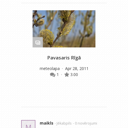
Pavasaris Rīgā
meteolapa
· Apr 28, 2011
m
1
·
3.00
maikls
- Jēkabpils
- 0 novērojumi
M