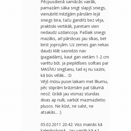
Pēcpusdienā samācās vairāk,
pamazām sāka snigt slapjš sniegs,
vienubrīd milzīgām pārslām lejā
sniegs bira, taču gandrīz bez vēja,
praktiski vertikāli, paretam vien
nedaudz uzdancoja. Pašlaik sniegs
mazāks, arī pārsliņas jau sīkas, bet
birst joprojām. Uz zemes gan nekas
daudz klāt sasnidzis nav
(pagaidām), kaut gan vietām 1-2 cm
varētu būt. Ja piepildīsies solītais par
MASĪVU snigšanu, tad ej nu sazini,
kā būs vēlāk... :D
Vējš mūsu pusei laikam met līkumu,
pēc stiprām brāzmām pat tālumā
neož. Grādi jau vismaz stundas
divas ap nulli, varbūt mazmazlietiņ
plusos. Ne kūst, ne salst, ne
atsakās... :)
05.02.2011 20:42: Viss mainās kā
kaleidoskopā... Jau vairāk kā +2