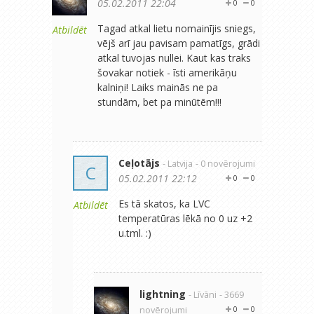
05.02.2011 22:04
0
0
Tagad atkal lietu nomainījis sniegs,
Atbildēt
vējš arī jau pavisam pamatīgs, grādi
atkal tuvojas nullei. Kaut kas traks
šovakar notiek - īsti amerikāņu
kalniņi! Laiks mainās ne pa
stundām, bet pa minūtēm!!!
Ceļotājs
- Latvija
- 0 novērojumi
C
05.02.2011 22:12
0
0
Es tā skatos, ka LVC
Atbildēt
temperatūras lēkā no 0 uz +2
u.tml. :)
lightning
- Līvāni
- 3669
novērojumi
0
0