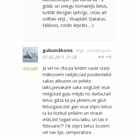
grādi, un sniegu nomainījis lietus,
turklāt diezgan spēcīgs, ceļas arī
solītais vējš... Visapkārt šļakatas,
šķīdonis, totāls ārprāts... :(
gubumākonis
- Rīga
- 0 novērojumi
05.02.2011 21:28
0
0
Ja vel no ŗīta pa bridim saule starp
Atbildēt
mākoņiem radijās,tad pusdienlaikā
sakas atkusnis un peleks
laiks,pievakarē saka snigt,bet visai
neilgi,kad gaju mājās no darba,tad
lietus gāza ka pa jāniem,ne gluži
lietusgaze,bet gan visai stiprs lietus
ta ka burbuļi pelķēm un strauti
ielās,list tagad visu laiku, un tas ir
februaris?? Tik stiprs lietus šoziem
vel nav lijis...temperatura