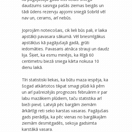
daudzums sasniga pašās ziemas beigās un
tādi ūdens rezervju apjomi sniegā šobrīd vēl
nav un, cerams, arī nebūs.
Joprojām noteicošais, cik lieli būs pali, ir laika
apstākļi pavasara sākumā. Vēl briesmīgākus
apstākļus kā pagājušajā gadā, grūti
iedomāties. Pavasaris atnāca strauji un daudz
lija. Šķiet, ka esmu minējis, ka Rīgā 60
centimetru biezā sniega kārta nokusa 10
dienu laikā.
Tīri statistiski liekas, ka būtu maza iespēja, ka
šogad atkārtotos tikpat smagi plūdi kā pērn
un arī pašreizējās prognozes februārim ir par
labu mazākiem plūdiem, taču statistika arī
bieži pieviļ. Latvijā pēc bargām ziemām
ārkārtīgi reti seko karstas vasaras. Pagājušais
gads pierādīja, ka pēc vienas no bargākajām
ziemām desmitgadēs, sekoja gadsimta
karstākā vasara.