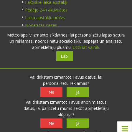
Faktiskie laika apstākļi
Pēdējo 24h aktivitātes
Laika apstākļu arhīvs
Noderīgas saites
Meteolapa.lv izmanto sīkdatnes, lai personalizētu lapas saturu
un reklāmas, nodrošinātu sociālo tīklu iespējas un analizētu
Kontakti
apmeklētāju plūsmu.
Uzzināt vairāk.
Labi
Sazinies:
nosūti ziņu
E-pasts:
info@meteolapa.lv
Vai drīkstam izmantot Tavus datus, lai
personalizētu reklāmas?
Seko mums
Nē
Jā
Vai drīkstam izmantot Tavus anonimizētus
datus, lai palīdzētu mums sekot apmeklētāju
plūsmai?
© 2026 meteolapa.lv. v2
Nē
Jā
Sākums
·
Raksti
·
Galerijas
·
Radars
·
Faktiskie