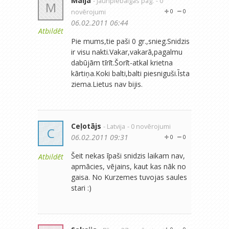
Maija
- Jaunpiebalgas pag.
- 0
M
novērojumi
0
0
06.02.2011 06:44
Atbildēt
Pie mums,tie paši 0 gr.,snieg.Snidzis
ir visu nakti.Vakar,vakarā,pagalmu
dabūjām tīrīt.Šorīt-atkal krietna
kārtiņa.Koki balti,balti piesniguši.Īsta
ziema.Lietus nav bijis.
Ceļotājs
- Latvija
- 0 novērojumi
C
06.02.2011 09:31
0
0
Šeit nekas īpaši snidzis laikam nav,
Atbildēt
apmācies, vējains, kaut kas nāk no
gaisa. No Kurzemes tuvojas saules
stari :)