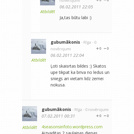
novērojumi
06.02.2011 22:05
Atbildēt
Ja,tas būtu labi :)
gubumākonis
- Rīga
- 0
novērojumi
0
0
06.02.2011 22:04
Atbildēt
Ļoti skaisrtas bildes :) Skatos
upe tikpat ka briva no ledus un
sniegs ari vietam lidz zemei
nokusa.
gubumākonis
- Rīga
- 0 novērojumi
07.02.2011 00:31
0
0
4seasonsinfoto.wordpress.com
Atbildēt
Aizvaditas 2 saulainas dienas