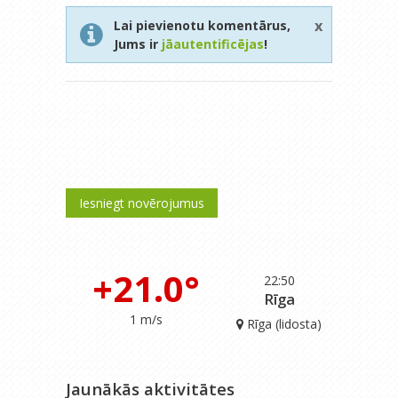
x
Lai pievienotu komentārus,
Jums ir
jāautentificējas
!
Iesniegt novērojumus
+21.0°
22:50
Rīga
1 m/s
Rīga (lidosta)
Jaunākās aktivitātes