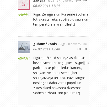
Saksija
- Rīga
- 27 novērojumi
0
0
S
06.02.2011 11:14
Rīgā, Zemgalē un Kurzemē šodien ir
Atbildēt
ļoti skaists laiks: spoži spīd saule un
temperatūra ir virs nulles! :)
gubumākonis
- Rīga
- 0 novērojumi
06.02.2011 12:48
0
0
Rigā spoži spid saule,zilas debesis
Atbildēt
bez neviena mākoņa,piesalst,peļķes
parklajas ar planu ledus kārtiņu,
sniegam veidojas sērsna,bet
saulē,aizvejā ari kūst. Pavasarigas
noskaņas dabā,veras pupoli un
zilites dzied pavasara dziesmas.
Šodien aizbrauksim pie jūras :)