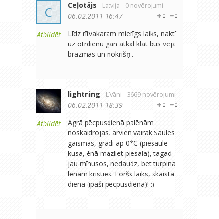
Ceļotājs
- Latvija
- 0 novērojumi
C
06.02.2011 16:47
0
0
Līdz rītvakaram mierīgs laiks, naktī
Atbildēt
uz otrdienu gan atkal klāt būs vēja
brāzmas un nokrišņi.
lightning
- Līvāni
- 3669 novērojumi
06.02.2011 18:39
0
0
Agrā pēcpusdienā palēnām
Atbildēt
noskaidrojās, arvien vairāk Saules
gaismas, grādi ap 0*C (piesaulē
kusa, ēnā mazliet piesala), tagad
jau mīnusos, nedaudz, bet turpina
lēnām kristies. Foršs laiks, skaista
diena (īpaši pēcpusdiena)! :)