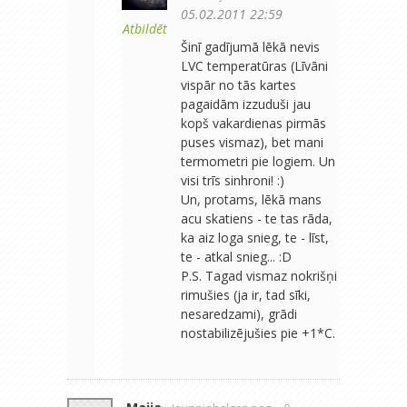
05.02.2011 22:59
Atbildēt
Šinī gadījumā lēkā nevis
LVC temperatūras (Līvāni
vispār no tās kartes
pagaidām izzuduši jau
kopš vakardienas pirmās
puses vismaz), bet mani
termometri pie logiem. Un
visi trīs sinhroni! :)
Un, protams, lēkā mans
acu skatiens - te tas rāda,
ka aiz loga snieg, te - līst,
te - atkal snieg... :D
P.S. Tagad vismaz nokrišņi
rimušies (ja ir, tad sīki,
nesaredzami), grādi
nostabilizējušies pie +1*C.