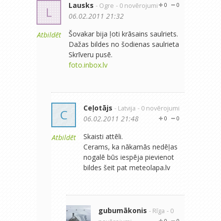
Lausks
- Ogre
- 0 novērojumi
0
0
L
06.02.2011 21:32
Šovakar bija ļoti krāsains saulriets.
Atbildēt
Dažas bildes no šodienas saulrieta
Skrīveru pusē.
foto.inbox.lv
Ceļotājs
- Latvija
- 0 novērojumi
C
06.02.2011 21:48
0
0
Skaisti attēli.
Atbildēt
Cerams, ka nākamās nedēļas
nogalē būs iespēja pievienot
bildes šeit pat meteolapa.lv
gubumākonis
- Rīga
- 0
0
0