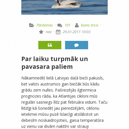
Pārdomas
·
101
·
boms tricis
·
nav
·
29.01.2011 10:03
Par laiku turpmāk un
pavasara paliem
Nākamnedēļ lielā Latvijas daļā bieži pakusīs,
bet valsts austrumos gan biežāk būs kādu
grādu zem nulles. Pašreizējās ilgtermiņa
prognozes rāda, ka Atlantijas cikloni mūs
regulāri sasniegs līdz pat februāra vidum. Taču
līdzīgi kā šonedēļ jau pieredzējām, ciklonu
ietekmei mūsu pusē īslaicīgi atslābstot un
debesīm noskaidrojoties, gaisa temperatūra
uz vienu vai divām naktīm var strauji