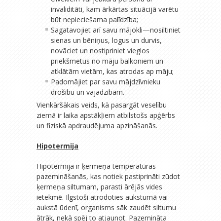
invaliditāti, kam ārkārtas situācijā varētu
būt nepieciešama palīdzība;
Sagatavojiet arī savu mājokli—nosiltiniet
sienas un bēniņus, logus un durvis,
novāciet un nostipriniet vieglos
priekšmetus no māju balkoniem un
atklātām vietām, kas atrodas ap māju;
Padomājiet par savu mājdzīvnieku
drošību un vajadzībām.
Vienkāršākais veids, kā pasargāt veselību
ziemā ir laika apstākļiem atbilstošs apģērbs
un fiziskā apdraudējuma apzināšanās.
Hipotermija
Hipotermija ir ķermeņa temperatūras
pazemināšanās, kas notiek pastiprināti zūdot
ķermeņa siltumam, parasti ārējās vides
ietekmē. Ilgstoši atrodoties aukstumā vai
aukstā ūdenī, organisms sāk zaudēt siltumu
ātrāk, nekā spēj to atjaunot. Pazemināta