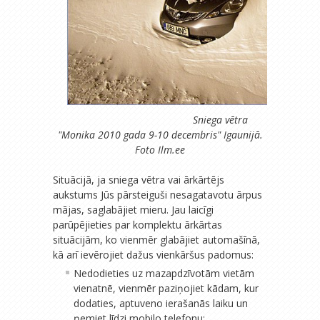
Sniega vētra
"Monika 2010 gada 9-10 decembris" Igaunijā.
Foto Ilm.ee
Situācijā, ja sniega vētra vai ārkārtējs
aukstums Jūs pārsteiguši nesagatavotu ārpus
mājas, saglabājiet mieru. Jau laicīgi
parūpējieties par komplektu ārkārtas
situācijām, ko vienmēr glabājiet automašīnā,
kā arī ievērojiet dažus vienkāršus padomus:
Nedodieties uz mazapdzīvotām vietām
vienatnē, vienmēr paziņojiet kādam, kur
dodaties, aptuveno ierašanās laiku un
ņemiet līdzi mobilo telefonu;