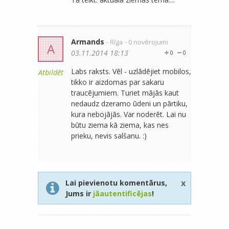
Armands
- Rīga
- 0 novērojumi
A
03.11.2014 18:13
0
0
Labs raksts. Vēl - uzlādējiet mobilos,
Atbildēt
tikko ir aizdomas par sakaru
traucējumiem. Turiet mājās kaut
nedaudz dzeramo ūdeni un pārtiku,
kura nebojājās. Var noderēt. Lai nu
būtu ziema kā ziema, kas nes
prieku, nevis salšanu. :)
x
Lai pievienotu komentārus,
Jums ir
jāautentificējas
!