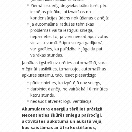
Ziemā lietderīgi degvielas bāku turēt pēc
iespējas pilnāku, lai izvairītos no
kondensācijas ūdens nokļūšanas dzinējā;
Ja automašīnai radušās tehniskas
problēmas vai tā iestigusi sniegā,
nepametiet to, ja vien neesat apdzīvotas
vietas tuvumā. Stipra sniega gadījumā,
var gadīties, ka palīdzība ir jāgaida pat
vairākas stundas.
Ja nākas ilgstoši uzturēties automašīnā, varat
mēģināt sasildīties, izmantojot automašīnas
apkures sistēmu, taču esiet piesardzīgi:
pārliecinieties, ka izpūtējā nav sniegs,
darbiniet dzinēju ne vairāk kā 10 minūtes
katru stundu,
nedaudz atveriet logu ventilācijai.
Akumulatora enerģiju tērējiet prātīgi!
Necentieties šķūrēt sniegu pašrocīgi,
aktivitātes aukstumā un aukstā vējā,
kas saistāmas ar ātru kustēšanos,