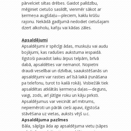
pārvelciet siltas drēbes. Gaidot palīdzību,
mēģiniet cietušo sasildīt, vienmēr sākot ar
ķermeņa augšdaļu—pleciem, kaklu krūšu
rajonu. Nekādā gadījumā nedodiet cietušajam
dzert alkoholu, kafiju vai kādas zāles.
Apsaldējumi
Apsaldējumi ir spēcīgi ādas, muskuļu vai audu
bojājumi, kas radušies aukstuma iespaidā.
Ilgstoši pavadot laiku ārpus telpām, brīvā
dabā, apsaldēties var nemanot. Nopietni
draudi veselībai un dzīvībai, saaukstēšanās un
apsaldējumi var rasties arī īsā laikā (runāšana
pa telefonu, turot to kailā rokā). Visbiežāk tiek
apsaldētas atklātās ķermeņa daļas—deguns,
vaigi, zods, arī jūtīgie roku un kāju pirksti.
Apsaldējumus var veicināt arī mitrums,
nepiemēroti un pārāk cieši apavi, ilgstoša
stāvēšana uz vietas, auksts vējš u.c.
Apsaldējuma pazīmes
Bāla, sāpīga āda ap apsaldējuma vietu (sāpes