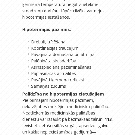
ķermeņa temperatūra negatīvi ietekmē
smadzeņu darbību, tāpēc cilvēks var nejust
hipotermijas iestāšanos.
Hipotermijas pazīmes:
Drebuļi, trīcēšana
Koordinācijas traucējumi
Pavājināta domāšana un atmiņa
Palēnināta sirdsdarbība
Asinsspiediena pazemināšanās
Paplašinātas acu zīlītes
Pavājināti ķermeņa refleksi
Samaņas zudums
Palīdzība no hipotermijas cietušajiem
Pie pirmajām hipotermijas pazīmēm,
nekavējoties meklējiet medicīnisko palīdzību.
Neatliekamās medicīniskās palīdzības
dienestu var izsaukt pa bezmaksas tālruni
113
.
Ievīstiet cietušo siltās segās, apsedzot galvu
un kaklu; nepieciešamības gadījumā—