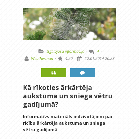
Izglītojoša informācija
·
4
·
Weatherman
·
4.20
·
12.01.2014 20:28
Kā rīkoties ārkārtēja
aukstuma un sniega vētru
gadījumā?
Informatīvs materiāls iedzīvotājiem par
rīcību ārkārtēja aukstuma un sniega
vētru gadījumā