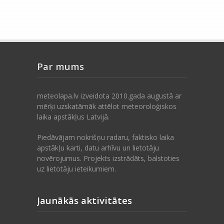
Par mums
meteolapa.lv izveidota 2010.gada augustā ar
mērķi uzskatāmāk attēlot meteoroloģiskos
laika apstākļus Latvijā.
Piedāvājam nokrišņu radaru, faktisko laika
apstākļu karti, datu arhīvu un lietotāju
novērojumus. Projekts izstrādāts, balstoties
uz lietotāju ieteikumiem.
Jaunākās aktivitātes