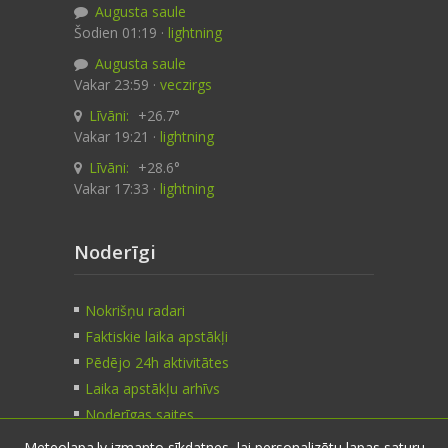
Augusta saule
Šodien 01:19 ·
lightning
Augusta saule
Vakar 23:59 ·
veczirgs
Līvāni:
+26.7°
Vakar 19:21 ·
lightning
Līvāni:
+28.6°
Vakar 17:33 ·
lightning
Noderīgi
Nokrišņu radari
Faktiskie laika apstākļi
Pēdējo 24h aktivitātes
Laika apstākļu arhīvs
Noderīgas saites
Meteolapa.lv izmanto sīkdatnes, lai personalizētu lapas saturu