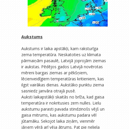
Aukstums
Aukstums ir laika apstākļi, kam raksturīga
zema temperatūra. Neskatoties uz klimata
pārmaiņām pasaulē, Latvijā joprojām ziemas
ir aukstas. Pēdējos gados Latvijā novērotas
mēreni bargas ziemas ar pēkšņiem,
lēcienveidīgiem temperatūras kritieniem, kas
ilgst vairākas dienas. Aukstāko punktu ziema
sasniedz janvāra otrajā pusē.
Auksti laikapstākļi skaitās no brīža, kad gaisa
temperatūra ir nokritusies zem nulles. Lielu
aukstumu parasti pavada stindzinošs vējš un
gaisa mitrums, kas aukstumu padara vēl
jūtamāku. Sekojot laika ziņām, vienmēr
jāņem vērā arī vēja ātrums. Pat pie neliela