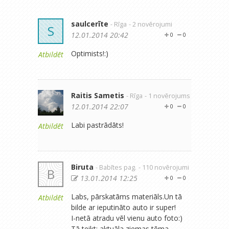
saulcerīte
- Rīga
- 2 novērojumi
S
12.01.2014 20:42
0
0
Optimists!:)
Atbildēt
Raitis Sametis
- Rīga
- 1 novērojums
12.01.2014 22:07
0
0
Labi pastrādāts!
Atbildēt
Biruta
- Babītes pag.
- 110 novērojumi
B
13.01.2014 12:25
0
0
Labs, pārskatāms materiāls.Un tā
Atbildēt
bilde ar ieputināto auto ir super!
I-netā atradu vēl vienu auto foto:)
Tā teikt: aktuāla ziemas tēma....