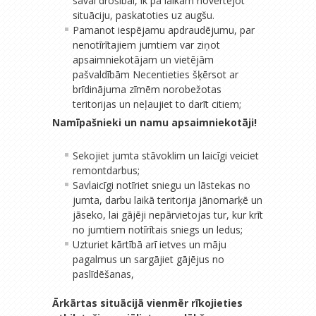
savai drošībai, ik pa laikam novērtējot
situāciju, paskatoties uz augšu.
Pamanot iespējamu apdraudējumu, par
nenotīrītajiem jumtiem var ziņot
apsaimniekotājam un vietējām
pašvaldībām Necentieties šķērsot ar
brīdinājuma zīmēm norobežotas
teritorijas un neļaujiet to darīt citiem;
Namīpašnieki un namu apsaimniekotāji!
Sekojiet jumta stāvoklim un laicīgi veiciet
remontdarbus;
Savlaicīgi notīriet sniegu un lāstekas no
jumta, darbu laikā teritorija jānomarķē un
jāseko, lai gājēji nepārvietojas tur, kur krīt
no jumtiem notīrītais sniegs un ledus;
Uzturiet kārtībā arī ietves un māju
pagalmus un sargājiet gājējus no
paslīdēšanas,
Ārkārtas situācijā vienmēr rīkojieties