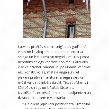
Latvijas pilsētās stipras snigšanas gadījumā
viens no lielākajiem apdraudējumiem ir ar
sniega un ledus izraisīti negadījumi. No jumta
nenotīrīts sniegs var radīt nopietnus draudus
cilvēka dzīvībai, mantai un īpašumam. Vecākas
ēku konstrukcijas, metāla angāri un lieli,
plakani jumti var neizturēt sniega svaru un
ielūzt vai pat pilnībā sabrukt. Tikpat bīstams ir
kūstošs sniegs un krītošas lāstekas.
Izvairīšanās no iespējamiem negadījumiem un
dzīvības draudiem ir vienkārša:
Gājējiem jāpievērš pastiprināta uzmanība