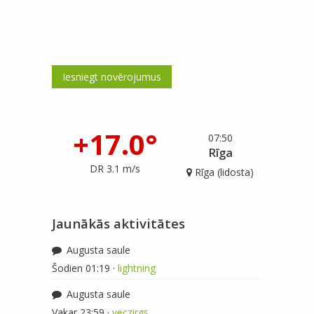
Iesniegt novērojumus
+17.0°
07:50
Rīga
DR 3.1 m/s
Rīga (lidosta)
Jaunākās aktivitātes
Augusta saule
Šodien 01:19 ·
lightning
Augusta saule
Vakar 23:59 ·
veczirgs