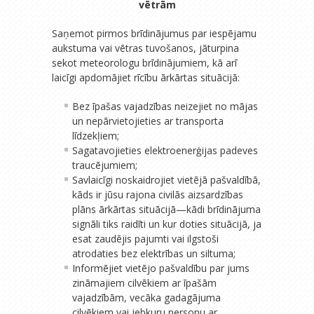
vētrām
Saņemot pirmos brīdinājumus par iespējamu
aukstuma vai vētras tuvošanos, jāturpina
sekot meteorologu brīdinājumiem, kā arī
laicīgi apdomājiet rīcību ārkārtas situācijā:
Bez īpašas vajadzības neizejiet no mājas
un nepārvietojieties ar transporta
līdzekļiem;
Sagatavojieties elektroenerģijas padeves
traucējumiem;
Savlaicīgi noskaidrojiet vietējā pašvaldībā,
kāds ir jūsu rajona civilās aizsardzības
plāns ārkārtas situācijā—kādi brīdinājuma
signāli tiks raidīti un kur doties situācijā, ja
esat zaudējis pajumti vai ilgstoši
atrodaties bez elektrības un siltuma;
Informējiet vietējo pašvaldību par jums
zināmajiem cilvēkiem ar īpašām
vajadzībām, vecāka gadagājuma
cilvēkiem vai jebkuru personu ar