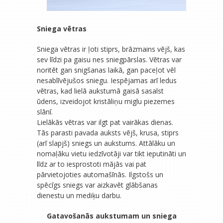
Sniega vētras
Sniega vētras ir ļoti stiprs, brāzmains vējš, kas
sev līdzi pa gaisu nes sniegpārslas. Vētras var
noritēt gan snigšanas laikā, gan paceļot vēl
nesablīvējušos sniegu. Iespējamas arī ledus
vētras, kad lielā aukstumā gaisā sasalst
ūdens, izveidojot kristāliņu miglu piezemes
slānī.
Lielākās vētras var ilgt pat vairākas dienas.
Tās parasti pavada auksts vējš, krusa, stiprs
(arī slapjš) sniegs un aukstums. Attālāku un
nomaļāku vietu iedzīvotāji var tikt ieputināti un
līdz ar to iesprostoti mājās vai pat
pārvietojoties automašīnās. Ilgstošs un
spēcīgs sniegs var aizkavēt glābšanas
dienestu un mediķu darbu.
Gatavošanās aukstumam un sniega