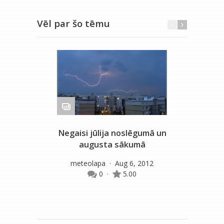
Vēl par šo tēmu
Negaisi jūlija noslēgumā un
augusta sākumā
meteolapa
· Aug 6, 2012
0
·
5.00