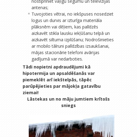
nostipriniet vaļīgu segumu un televīzijas
antenas;
Tuvojoties vētrai, no iekšpuses nosedziet
logus un durvis ar izturīga materiāla
plāksnēm vai dēļiem, kas palīdzēs
aizkavēt stikla lausku iekļūšanu telpā un
aizkavēt siltuma izplūšanu; Nodrošinieties
ar mobilo tālruni palīdzības izsaukšanai,
mājas stacionārie telefoni avārijas
gadījumā var nedarboties.
Tādi nopietni apdraudējumi kā
hipotermija un apsaldēšanās var
piemeklēt arī iekštelpās, tāpēc
parūpējieties par mājokļa gatavību
ziemai!
Lāstekas un no māju jumtiem krītošs
sniegs