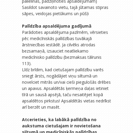
palielinās, padziļinoties apsaldējumam)
Sasildot savainoto vietu, tajā jūtamas stipras
sāpes, veidojas pietūkums un pūšļi
Palīdzība apsaldējuma gadījumā
Parādoties apsaldējuma pazīmēm, vērsieties
pēc medicīniskās palīdzības tuvākajā
ārstniecības iestādē. Ja cilvēks atrodas
bezsamaņā, izsauciet neatliekamo
medicīnisko palīdzību (bezmaksas tālrunis
113).
Līdz brīdim, kad cietušajam palīdzību varēs
sniegt ārsts, nogādājiet viņu siltumā un
novelciet mitrās un/vai cieši piegulošās drēbes
un apavus. Apsaldētās ķermeņa daļas ietiniet
tīrā un sausā apsējā, taču nesaitējiet kopā
apsaldētos pirkstus! Apsaldētās vietas nedrīkst
arī berzēt un masēt.
Atcerieties, ka labākā palīdzība no
aukstuma cietušajam ir novietošana
siltumā un medicīniskās palīdzības