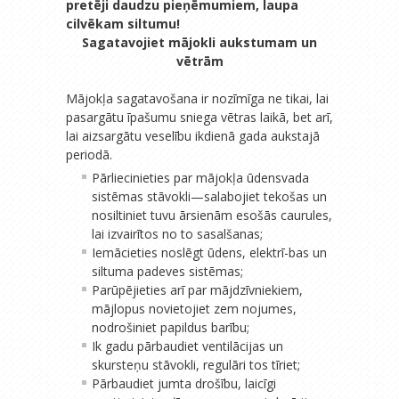
pretēji daudzu pieņēmumiem, laupa
cilvēkam siltumu!
Sagatavojiet mājokli aukstumam un
vētrām
Mājokļa sagatavošana ir nozīmīga ne tikai, lai
pasargātu īpašumu sniega vētras laikā, bet arī,
lai aizsargātu veselību ikdienā gada aukstajā
periodā.
Pārliecinieties par mājokļa ūdensvada
sistēmas stāvokli—salabojiet tekošas un
nosiltiniet tuvu ārsienām esošās caurules,
lai izvairītos no to sasalšanas;
Iemācieties noslēgt ūdens, elektrī-bas un
siltuma padeves sistēmas;
Parūpējieties arī par mājdzīvniekiem,
mājlopus novietojiet zem nojumes,
nodrošiniet papildus barību;
Ik gadu pārbaudiet ventilācijas un
skursteņu stāvokli, regulāri tos tīriet;
Pārbaudiet jumta drošību, laicīgi