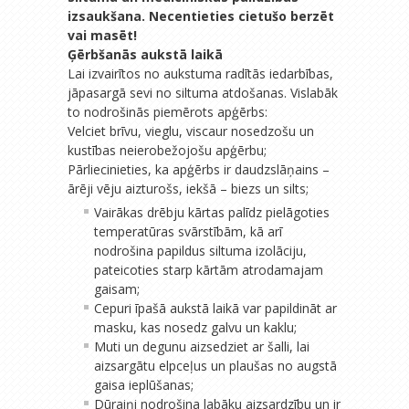
izsaukšana. Necentieties cietušo berzēt
vai masēt!
Ģērbšanās aukstā laikā
Lai izvairītos no aukstuma radītās iedarbības,
jāpasargā sevi no siltuma atdošanas. Vislabāk
to nodrošinās piemērots apģērbs:
Velciet brīvu, vieglu, viscaur nosedzošu un
kustības neierobežojošu apģērbu;
Pārliecinieties, ka apģērbs ir daudzslāņains –
ārēji vēju aizturošs, iekšā – biezs un silts;
Vairākas drēbju kārtas palīdz pielāgoties
temperatūras svārstībām, kā arī
nodrošina papildus siltuma izolāciju,
pateicoties starp kārtām atrodamajam
gaisam;
Cepuri īpašā aukstā laikā var papildināt ar
masku, kas nosedz galvu un kaklu;
Muti un degunu aizsedziet ar šalli, lai
aizsargātu elpceļus un plaušas no augstā
gaisa ieplūšanas;
Dūraiņi nodrošina labāku aizsardzību un ir