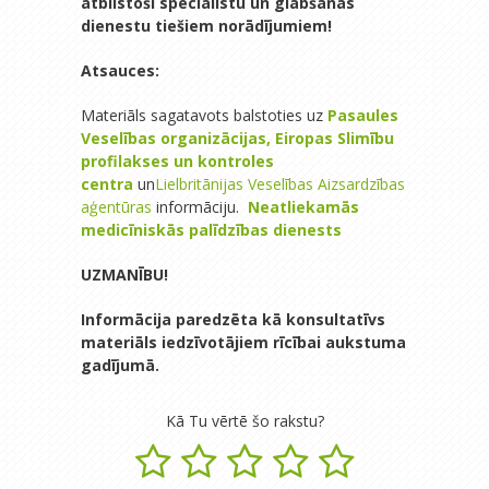
atbilstoši speciālistu un glābšanas
dienestu tiešiem norādījumiem!
Atsauces:
Materiāls sagatavots balstoties uz
Pasaules
Veselības organizācijas,
Eiropas Slimību
profilakses un kontroles
centra
un
Lielbritānijas Veselības Aizsardzības
aģentūras
informāciju.
Neatliekamās
medicīniskās palīdzības dienests
UZMANĪBU!
Informācija paredzēta kā konsultatīvs
materiāls iedzīvotājiem rīcībai aukstuma
gadījumā.
Kā Tu vērtē šo rakstu?