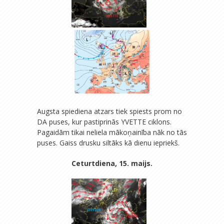
Augsta spiediena atzars tiek spiests prom no
DA puses, kur pastiprinās YVETTE ciklons.
Pagaidām tikai neliela mākoņainība nāk no tās
puses. Gaiss drusku siltāks kā dienu iepriekš.
Ceturtdiena, 15. maijs.