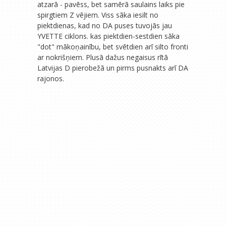
atzarā - pavēss, bet samērā saulains laiks pie
spirgtiem Z vējiem. Viss sāka iesilt no
piektdienas, kad no DA puses tuvojās jau
YVETTE ciklons. kas piektdien-sestdien sāka
"dot" mākoņainību, bet svētdien arī silto fronti
ar nokrišņiem. Plusā dažus negaisus rītā
Latvijas D pierobežā un pirms pusnakts arī DA
rajonos.