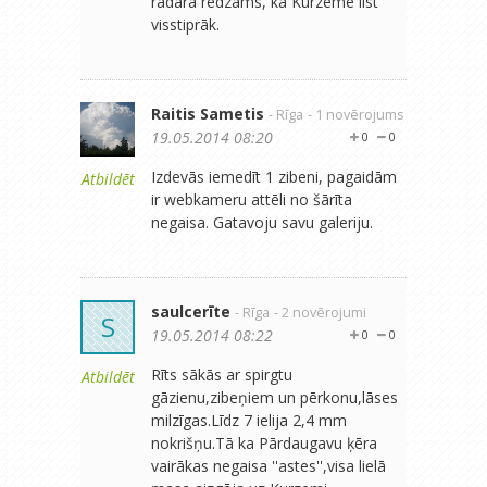
radara redzams, ka Kurzemē līst
visstiprāk.
Raitis Sametis
- Rīga
- 1 novērojums
19.05.2014 08:20
0
0
Izdevās iemedīt 1 zibeni, pagaidām
Atbildēt
ir webkameru attēli no šārīta
negaisa. Gatavoju savu galeriju.
saulcerīte
- Rīga
- 2 novērojumi
S
19.05.2014 08:22
0
0
Rīts sākās ar spirgtu
Atbildēt
gāzienu,zibeņiem un pērkonu,lāses
milzīgas.Līdz 7 ielija 2,4 mm
nokrišņu.Tā ka Pārdaugavu ķēra
vairākas negaisa ''astes'',visa lielā