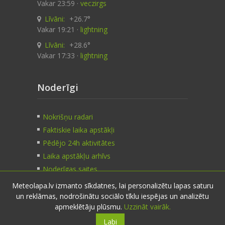
Vakar 23:59 ·
veczirgs
Līvāni:
+26.7°
Vakar 19:21 ·
lightning
Līvāni:
+28.6°
Vakar 17:33 ·
lightning
Noderīgi
Nokrišņu radari
Faktiskie laika apstākļi
Pēdējo 24h aktivitātes
Laika apstākļu arhīvs
Noderīgas saites
Meteolapa.lv izmanto sīkdatnes, lai personalizētu lapas saturu
un reklāmas, nodrošinātu sociālo tīklu iespējas un analizētu
Kontakti
apmeklētāju plūsmu.
Uzzināt vairāk.
Labi