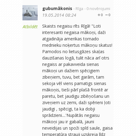
gubumākonis
- Rīga
- 0 novērojumi
19.05.2014 08:24
0
0
Skaists negaisu rīts Rīgā! "Loti
Atbildēt
interesanti negaisa mākoņi, daži
atgadināja amerikas tornado
mednieku noķertus mākoņu skatus!
Pamodos no lietusgāzes skaļas
dauzišanas logā, tulit nāca arī otrs
negaiss ar pakavveida sienas
mākoņi un dažiem spēcigiem
zibeņiem, tuvu, bet garām, tam
sekoja vēl viens pamatigs sienas
mākoņis, tieši pārī plašā frontē ar
paretu, bet jaudigu zibēņošanu un
ziveņiem uz zemi, daži spērieni ļoti
jaudigi , spēcigi, ta ka dobji
sprādzieni....'Nupātās negaisu
mākoņi jau ir gabalā, jauni
neveidijas un spoži spīd saule, gaisa
temperatūra strauji uzskreja līdz