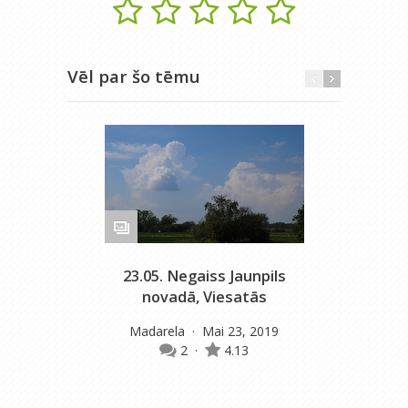
Vēl par šo tēmu
23.05. Negaiss Jaunpils
novadā, Viesatās
Madarela
· Mai 23, 2019
2
·
4.13