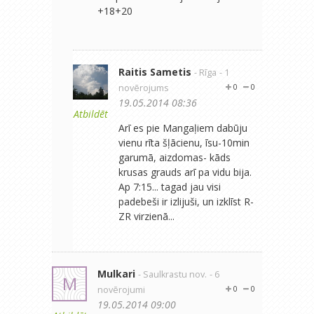
+18+20
Raitis Sametis
- Rīga
- 1
novērojums
0
0
19.05.2014 08:36
Atbildēt
Arī es pie Mangaļiem dabūju
vienu rīta šļācienu, īsu-10min
garumā, aizdomas- kāds
krusas grauds arī pa vidu bija.
Ap 7:15... tagad jau visi
padebeši ir izlijuši, un izklīst R-
ZR virzienā...
Mulkari
- Saulkrastu nov.
- 6
M
novērojumi
0
0
19.05.2014 09:00