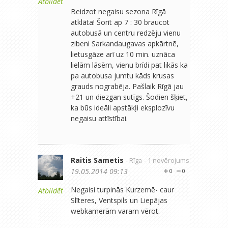
Atbildēt
Beidzot negaisu sezona Rīgā
atklāta! Šorīt ap 7 : 30 braucot
autobusā un centru redzēju vienu
zibeni Sarkandaugavas apkārtnē,
lietusgāze arī uz 10 min. uznāca
lielām lāsēm, vienu brīdi pat likās ka
pa autobusa jumtu kāds krusas
grauds nograbēja. Pašlaik Rīgā jau
+21 un diezgan sutīgs. Šodien šķiet,
ka būs ideāli apstākļi eksplozīvu
negaisu attīstībai.
Raitis Sametis
- Rīga
- 1 novērojums
19.05.2014 09:13
0
0
Negaisi turpinās Kurzemē- caur
Atbildēt
Slīteres, Ventspils un Liepājas
webkamerām varam vērot.