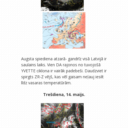
Augsta spiediena atzarā- gandrīz visā Latvijā ir
saulains laiks. Vien DA rajonos no tuvojošā
YVETTE ciklona ir vairāk padebeši. Daudzviet ir
spirgts ZR-Z vējš, kas vēl gaisam neļauj iesilt
līdz vasaras temperatūrām.
Trešdiena, 14. maijs.