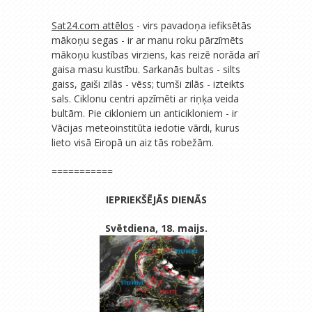
Sat24.com attēlos
- virs pavadoņa iefiksētās
mākoņu segas - ir ar manu roku pārzīmēts
mākoņu kustības virziens, kas reizē norāda arī
gaisa masu kustību. Sarkanās bultas - silts
gaiss, gaiši zilās - vēss; tumši zilās - izteikts
sals. Ciklonu centri apzīmēti ar riņķa veida
bultām. Pie cikloniem un anticikloniem - ir
Vācijas meteoinstitūta iedotie vārdi, kurus
lieto visā Eiropā un aiz tās robežām.
===========
IEPRIEKŠĒJĀS DIENĀS
Svētdiena, 18. maijs.