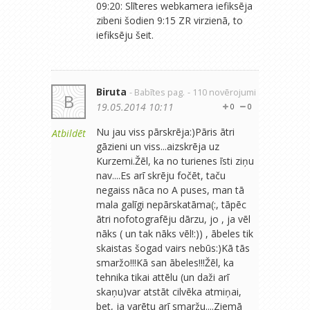
09:20: Slīteres webkamera iefiksēja
zibeni šodien 9:15 ZR virzienā, to
iefiksēju šeit.
Biruta
- Babītes pag.
- 110 novērojumi
B
19.05.2014 10:11
0
0
Nu jau viss pārskrēja:)Pāris ātri
Atbildēt
gāzieni un viss...aizskrēja uz
Kurzemi.Žēl, ka no turienes īsti ziņu
nav....Es arī skrēju fočēt, taču
negaiss nāca no A puses, man tā
mala galīgi nepārskatāma(:, tāpēc
ātri nofotografēju dārzu, jo , ja vēl
nāks ( un tak nāks vēl!:)) , ābeles tik
skaistas šogad vairs nebūs:)Kā tās
smaržo!!!Kā san ābeles!!!Žēl, ka
tehnika tikai attēlu (un daži arī
skaņu)var atstāt cilvēka atmiņai,
bet, ja varētu arī smaržu....Ziemā