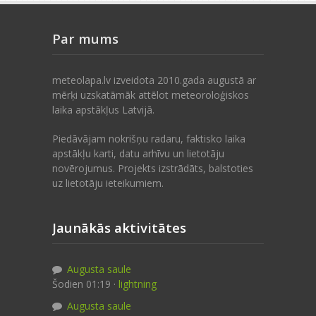
Par mums
meteolapa.lv izveidota 2010.gada augustā ar
mērķi uzskatāmāk attēlot meteoroloģiskos
laika apstākļus Latvijā.
Piedāvājam nokrišņu radaru, faktisko laika
apstākļu karti, datu arhīvu un lietotāju
novērojumus. Projekts izstrādāts, balstoties
uz lietotāju ieteikumiem.
Jaunākās aktivitātes
Augusta saule
Šodien 01:19 ·
lightning
Augusta saule