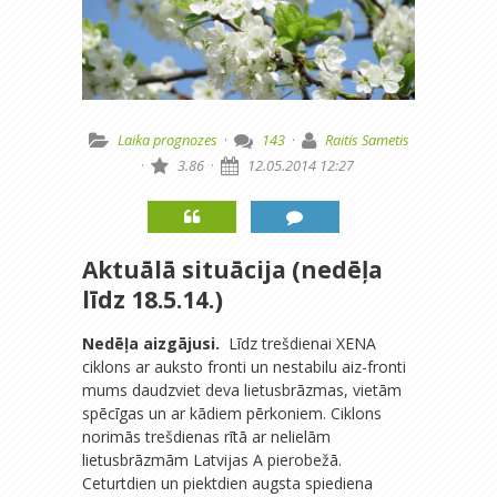
Laika prognozes
·
143
·
Raitis Sametis
·
3.86
·
12.05.2014 12:27
Aktuālā situācija (nedēļa
līdz 18.5.14.)
Nedēļa aizgājusi.
Līdz trešdienai XENA
ciklons ar auksto fronti un nestabilu aiz-fronti
mums daudzviet deva lietusbrāzmas, vietām
spēcīgas un ar kādiem pērkoniem. Ciklons
norimās trešdienas rītā ar nelielām
lietusbrāzmām Latvijas A pierobežā.
Ceturtdien un piektdien augsta spiediena