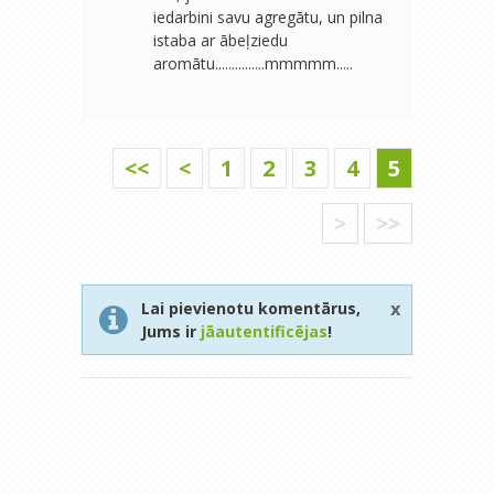
iedarbini savu agregātu, un pilna
istaba ar ābeļziedu
aromātu...............mmmmm.....
<<
<
1
2
3
4
5
>
>>
x
Lai pievienotu komentārus,
Jums ir
jāautentificējas
!