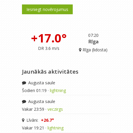
Iesniegt novērojumus
+17.0°
07:20
Rīga
DR 3.6 m/s
Rīga (lidosta)
Jaunākās aktivitātes
Augusta saule
Šodien 01:19 ·
lightning
Augusta saule
Vakar 23:59 ·
veczirgs
Līvāni:
+26.7°
Vakar 19:21 ·
lightning