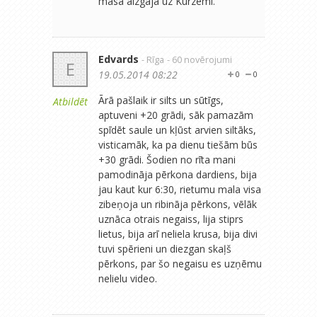
masa aizgāja uz Kurzemi.
Edvards
- Rīga
- 60 novērojumi
E
19.05.2014 08:22
0
0
Ārā pašlaik ir silts un sūtīgs,
Atbildēt
aptuveni +20 grādi, sāk pamazām
spīdēt saule un kļūst arvien siltāks,
visticamāk, ka pa dienu tiešām būs
+30 grādi. Šodien no rīta mani
pamodināja pērkona dardiens, bija
jau kaut kur 6:30, rietumu mala visa
zibeņoja un ribināja pērkons, vēlāk
uznāca otrais negaiss, lija stiprs
lietus, bija arī neliela krusa, bija divi
tuvi spērieni un diezgan skaļš
pērkons, par šo negaisu es uzņēmu
nelielu video.