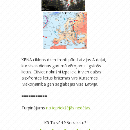
XENA ciklons dzen fronti pāri Latvijas A daļai,
kur visas dienas garumā vērojams ilgstošs
lietus. Citviet nokrišņi izpaliek, ir vien dažas
aiz-frontes lietus brāzmas virs Kurzemes.
Mākoņainība gan saglabājas visā Latvijā.
===========
Turpinājums
no iepriekšējās nedēļas
.
Kā Tu vērtē šo rakstu?