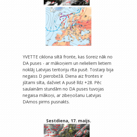
YVETTE ciklona siltā fronte, kas šoreiz nāk no
DA puses - ar mākoņiem un nelieliem lietiem
noklāj Latvijas teritoriju rīta pusē. Tostarp bija
negaiss D pierobežā. Diena aiz frontes ir
jūtami silta, dažviet A pusē līdz +28. Pēc
saulainām stundām no DA puses tuvojas
negaisa mākoņi, ar zibeņošanu Latvijas
DAmos pirms pusnakts.
Sestdiena, 17. maijs.