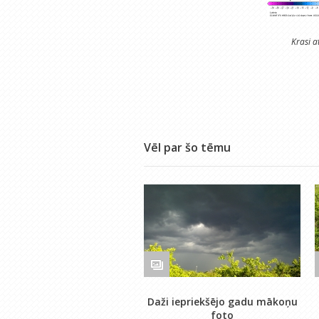
Krasi a
Vēl par šo tēmu
Daži iepriekšējo gadu mākoņu
foto