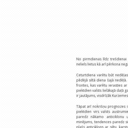
No pirmdienas līdz trešdienai
neliels lietus kā arī pērkona neg
Ceturtdiena varētu būt nedēļas
pēdējā siltā diena šajā nedēļā.
frontes, kas varētu ierasties ar
piektdien valsts lielākajā daļā g
ir jautājums, visdrīzāk Kurzemes Z
Tāpat arī nokrišņu prognozes ir
piektdien virs valsts austrum
paredz nākamo anticiklonu u
minējums, tendences paredz sil
plašs anticiklons ar siltu, kars