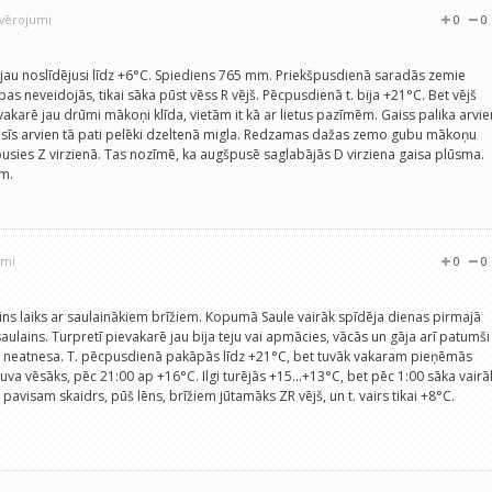
ovērojumi
0
0
T. jau noslīdējusi līdz +6°C. Spiediens 765 mm. Priekšpusdienā saradās zemie
s neveidojās, tikai sāka pūst vēss R vējš. Pēcpusdienā t. bija +21°C. Bet vējš
akarē jau drūmi mākoņi klīda, vietām it kā ar lietus pazīmēm. Gaiss palika arvie
esīs arvien tā pati pelēki dzeltenā migla. Redzamas dažas zemo gubu mākoņu
pusies Z virzienā. Tas nozīmē, ka augšpusē saglabājās D virziena gaisa plūsma.
mm.
umi
0
0
ains laiks ar saulainākiem brīžiem. Kopumā Saule vairāk spīdēja dienas pirmajā
saulains. Turpretī pievakarē jau bija teju vai apmācies, vācās un gāja arī patumši
 tie neatnesa. T. pēcpusdienā pakāpās līdz +21°C, bet tuvāk vakaram pieņēmās
ļuva vēsāks, pēc 21:00 ap +16°C. Ilgi turējās +15...+13°C, bet pēc 1:00 sāka vairā
u pavisam skaidrs, pūš lēns, brīžiem jūtamāks ZR vējš, un t. vairs tikai +8°C.