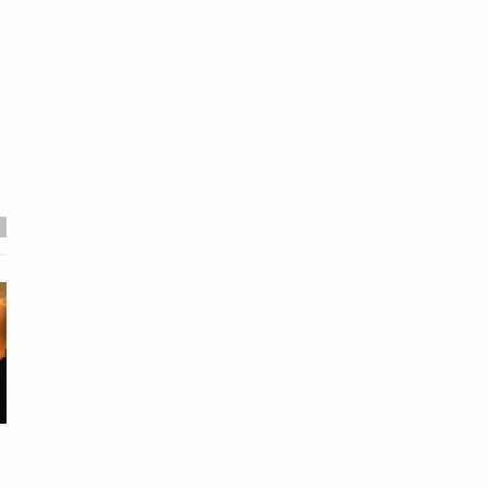
2019. gada mirkli.
Maijs kļuvis par siltā
novērojumu vēsturē, sa