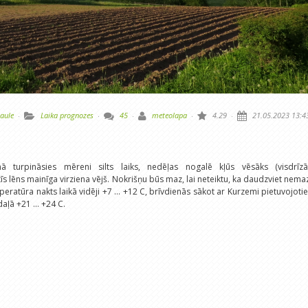
aule
·
Laika prognozes
·
45
·
meteolapa
·
4.29
·
21.05.2023 13:4
 turpināsies mēreni silts laiks, nedēļas nogalē kļūs vēsāks (visdrīzā
ūtīs lēns mainīga virziena vējš. Nokrišņu būs maz, lai neteiktu, ka daudzviet nema
ratūra nakts laikā vidēji +7 ... +12 C, brīvdienās sākot ar Kurzemi pietuvojoti
daļā +21 ... +24 C.