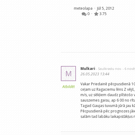
meteolapa
· Jūl 5, 2012
0
·
3.75
Mulkari
- Saulkrastu nov.
- 6 nov
M
26.05.2023 13:44
Vakar Priedainē pēcpusdienā 10 mi
Atbildēt
ceļam uz Ragaciemu lēns Z vējš,
m/s, uz sēkļiem daudz plīstošo vi
sauszemes gaisu, ap 6 00 no rīta
Tagad Gaujas tuvumā jūrā jau k
Pēcpusdienā pēc prognozes jāie
salām tad labāku laikapstākļus n