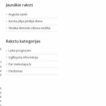
Jaunākie raksti
Augusta saule
Karsta jūlija pēdējā diena
Vēsāka dienvidu ciklona nedēļa
Rakstu kategorijas
s
Laika prognozes
Izglītojoša informācija
rī
Par meteolapa.lv
ās
au
Pārdomas
ēl
un
u
i
un
nu