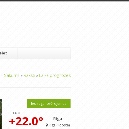
Ieiet
Sākums
»
Raksti
»
Laika prognozes
Iesniegt novērojumus
14:20
+22.0°
Rīga
Rīga (lidosta)