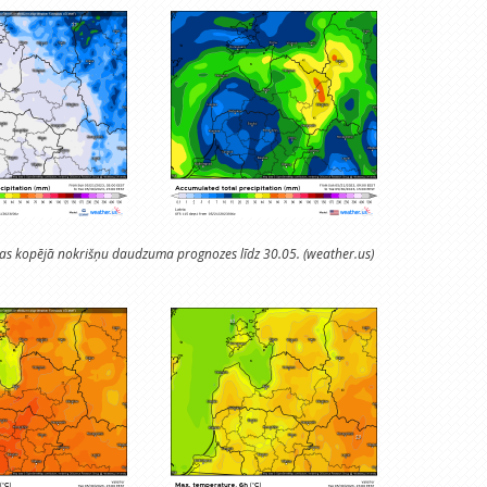
īgas kopējā nokrišņu daudzuma prognozes līdz 30.05. (weather.us)