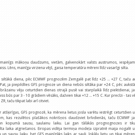
 mainīgs mākoņu daudzums, vietām, galvenokārt valsts austrumos, iespējam
aiss. Lēns, mainīga virziena vējš, gaisa temperatūra mēreni līdz vasarīgi silta.
 siltākā diena, pēc ECMWF prognozēm Zemgalē pat līdz +25 ... +27 C, taču a
 Pat, ja piepildīies GFS prognoze un diena nebūs siltāka par +24 C, pēc aukst
 brāzainu vēju ceturtdien dienas otrajā pusē vai starplaikā līdz piektdienai, j
aiss būs par 3 - 10 grādiem vēsāks, dažvien tikai +12 ... +15 C. Kur precīzi - tas v
R, taču tikpat labi arī citviet.
 atšķirīgas, GFS prognozē, ka mērena lietus josla varētu iestrēgt ceturtdien 
iem, kas rezulētos plašākos nokrišņos daudzviet brīvdienās, taču ECMWF ja
n kopumā sausu, saulainu laiku. Lai gan tālākās prognognozes ir tika
ta laika atgriešanos. Eiropas vidēja termiņa modeļa izpratnē maija nogalē 
tu un sausu laiku, bet GFS mainīgāks laiks ar sauli, lokālu lietu un tikai mēre