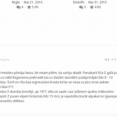
Migla
· Mai 21, 2016
Rūdolfs
· Mai 31, 2015
6
·
5.00
3
·
4.83
ērojumi
2
1
nūtes pilināja lietus, tik retam pilēm, ka varēja skaitīt. Pievakarē līča D galā p
 uz nakti Ragaciema piekrastē tas uz dažām stundām pastiprinājās līdz 8 - 10
ļņu. Šorīt no rīta bija iegriezušies krasta brīze un nesa uz jūru virsū auksto
 tikai 5°C
ādas 3 stundas bezvējš, ap 18°C silts un saule caur plāniem spalvu mākoņiem.
pūš Z puses vējam brāzmās līdz 15 m/s. Ja vajadzētu burāt atpakaļ no Igaunija
evarētu vēlēties.