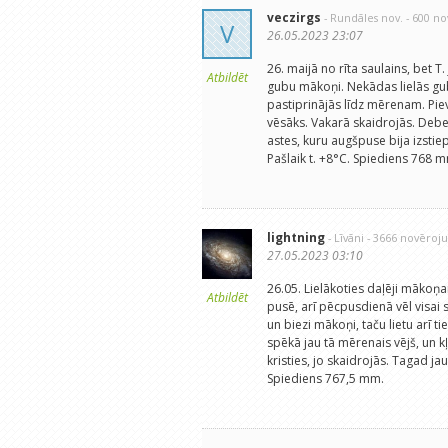
veczirgs
- Rundāles nov.
- 600 n
V
26.05.2023 23:07
26. maijā no rīta saulains, bet 
Atbildēt
gubu mākoņi. Nekādas lielās guba
pastiprinājās līdz mērenam. Piev
vēsāks. Vakarā skaidrojās. Deb
astes, kuru augšpuse bija izstie
Pašlaik t. +8°C. Spiediens 768 
lightning
- Līvāni
- 3666 novēroj
27.05.2023 03:10
26.05. Lielākoties daļēji mākoņ
Atbildēt
pusē, arī pēcpusdienā vēl visai 
un biezi mākoņi, taču lietu arī
spēkā jau tā mērenais vējš, un k
kristies, jo skaidrojās. Tagad ja
Spiediens 767,5 mm.