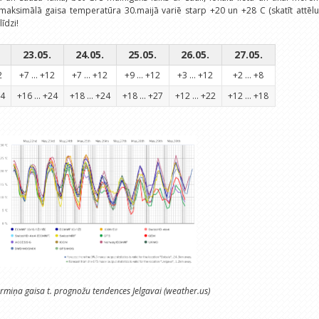
 maksimālā gaisa temperatūra 30.maijā variē starp +20 un +28 C (skatīt attēl
īdzi!
23.05.
24.05.
25.05.
26.05.
27.05.
2
+7 ... +12
+7 ... +12
+9 ... +12
+3 ... +12
+2 ... +8
24
+16 ... +24
+18 ... +24
+18 ... +27
+12 ... +22
+12 ... +18
ermiņa gaisa t. prognožu tendences Jelgavai (weather.us)