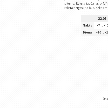
siltumu. Raksta tapšanas brīdī
raksta beigās). Kā būs? Sekosim l
22.05.
Nakts
+7 ... +1
Diena
+16 ... +
Ilgt