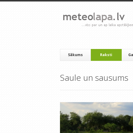
Sākums
Raksti
Ga
Saule un sausums