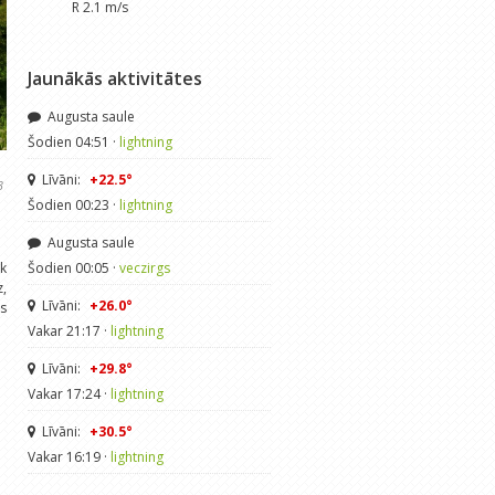
R 2.1 m/s
Jaunākās aktivitātes
Augusta saule
Šodien 04:51 ·
lightning
Līvāni:
+22.5°
3
Šodien 00:23 ·
lightning
Augusta saule
k
Šodien 00:05 ·
veczirgs
z,
Līvāni:
+26.0°
es
Vakar 21:17 ·
lightning
Līvāni:
+29.8°
Vakar 17:24 ·
lightning
Līvāni:
+30.5°
Vakar 16:19 ·
lightning