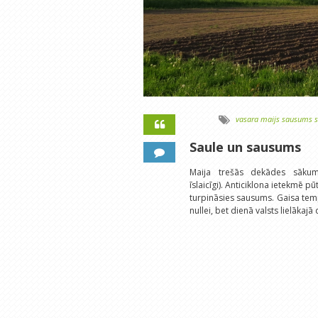
vasara
maijs
sausums
s
Saule un sausums
Maija trešās dekādes sākumā
īslaicīgi). Anticiklona ietekmē p
turpināsies sausums. Gaisa tempe
nullei, bet dienā valsts lielākajā 