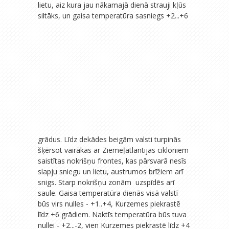
lietu, aiz kura jau nākamajā dienā strauji kļūs
siltāks,
un gaisa temperatūra sasniegs +2...+6
grādus. Līdz dekādes beigām valsti turpinās
šķērsot vairākas ar Ziemeļatlantijas cikloniem
saistītas nokrišņu frontes, kas pārsvarā nesīs
slapju sniegu un lietu, austrumos brīžiem arī
snigs. Starp nokrišņu zonām uzspīdēs arī
saule. Gaisa temperatūra dienās visā valstī
būs virs nulles - +1..+4, Kurzemes piekrastē
līdz +6 grādiem. Naktīs temperatūra būs tuva
nullei - +2...-2, vien Kurzemes piekrastē līdz +4