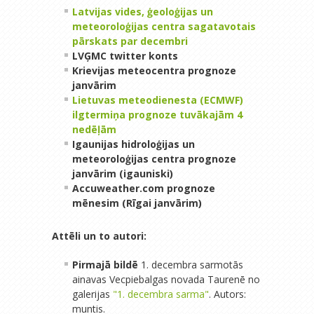
Latvijas vides, ģeoloģijas un
meteoroloģijas centra sagatavotais
pārskats par decembri
LVĢMC twitter konts
Krievijas meteocentra prognoze
janvārim
Lietuvas meteodienesta (ECMWF)
ilgtermiņa prognoze tuvākajām 4
nedēļām
Igaunijas hidroloģijas un
meteoroloģijas centra prognoze
janvārim (igauniski)
Accuweather.com prognoze
mēnesim (Rīgai janvārim)
Attēli un to autori:
Pirmajā bildē
1. decembra sarmotās
ainavas Vecpiebalgas novada Taurenē no
galerijas
"1. decembra sarma"
. Autors:
muntis.