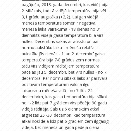
pagājušo, 2013. gada decembri, kas vidēji bija
2. siltākais, tad tā vidējā temperatūra bija vēl
3,1 grādu augstāka (+2,2). Lai gan vidējā
mēneša temperatūra tomēr ir negatīva,
mēneša laikā vairākumā - 18 dienās no 31
diennakts vidējā gaisa temperatūra bija virs
nulles. Decembris sākās ar aukstu un par
normu aukstāku laiku - mēneša relatīvi
aukstākajās dienās - 1. un 2. decembrī gaisa
temperatūra bija 7-8 grādus zem normas,
taču virs vidējiem rādītājiem temperatūra
pacēlās jau 5. decembrī, bet virs nulles - no 7.
decembra. Par normu siltāks laiks ar pārsvarā
pozitīvām temperatūrām valdīja ilgu
laikposmu mēneša vidū - no 7. līdz 24.
decembrim, kas gaisa temperatūra bija sākot
no 1-2 līdz pat 7 grādiem virs pēdējo 90 gadu
vidējā rādītāja. Sals uz 6 diennaktīm atkal
atgriezās 25.-30. decembrī, kad temperatūra
atkal noslīdēja līdz pat 6 grādiem zem ilggadīgi
vidējā, bet mēneša un gada pēdējā dienā