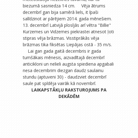
biezumā sasniedza 14 cm. Vēja ātrums
decembrī gan bija samērā liels, it īpaši
salīdzinot ar pārējiem 2014. gada mēnešiem.
13. decembrī Latvijā plosījās arī vētra "Billie"
Kurzemes un Vidzemes piekrastei atnesot ļoti
stipras vēja brāzmas. Visstiprākās vēja
brāzmas tika fiksētas Liepājas ostā - 35 m/s.
Lai gan gada gaitā decembris ir gada
tumšākais mēnesis, aizvadītajā decembrī
anticikloni un nelieli augsta spiediena apgabali
nesa decembrim diezgan daudz saulainu
stundu (aptuveni 30) - daudzviet decembrī
saule pat spīdēja vairāk kā novembrī.
LAIKAPSTĀKĻU RAKSTUROJUMS PA
DEKĀDĒM