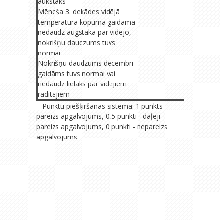
aukstāks
Mēneša 3. dekādes vidējā
temperatūra kopumā gaidāma
nedaudz augstāka par vidējo,
nokrišņu daudzums tuvs
normai
Nokrišņu daudzums decembrī
gaidāms tuvs normai vai
nedaudz lielāks par vidējiem
rādītājiem
Punktu piešķiršanas sistēma: 1 punkts -
pareizs apgalvojums, 0,5 punkti - daļēji
pareizs apgalvojums, 0 punkti - nepareizs
apgalvojums