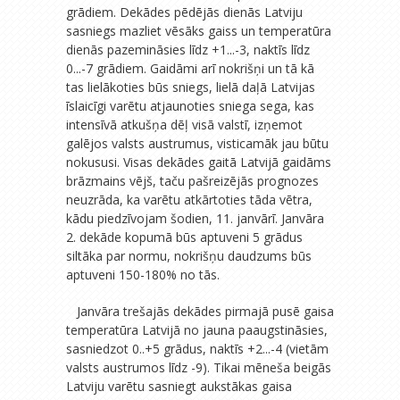
grādiem. Dekādes pēdējās dienās Latviju
sasniegs mazliet vēsāks gaiss un temperatūra
dienās pazemināsies līdz +1...-3, naktīs līdz
0...-7 grādiem. Gaidāmi arī nokrišņi un tā kā
tas lielākoties būs sniegs, lielā daļā Latvijas
īslaicīgi varētu atjaunoties sniega sega, kas
intensīvā atkušņa dēļ visā valstī, izņemot
galējos valsts austrumus, visticamāk jau būtu
nokususi. Visas dekādes gaitā Latvijā gaidāms
brāzmains vējš, taču pašreizējās prognozes
neuzrāda, ka varētu atkārtoties tāda vētra,
kādu piedzīvojam šodien, 11. janvārī. Janvāra
2. dekāde kopumā būs aptuveni 5 grādus
siltāka par normu, nokrišņu daudzums būs
aptuveni 150-180% no tās.
Janvāra trešajās dekādes pirmajā pusē gaisa
temperatūra Latvijā no jauna paaugstināsies,
sasniedzot 0..+5 grādus, naktīs +2...-4 (vietām
valsts austrumos līdz -9). Tikai mēneša beigās
Latviju
varētu sasniegt aukstākas gaisa