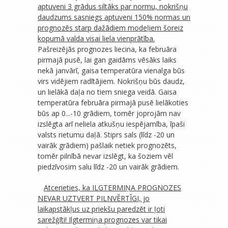
aptuveni 3 grādus siltāks par normu, nokrišņu
daudzums sasniegs aptuveni 150% normas un
prognozēs starp dažādiem modeļiem šoreiz
kopumā valda visai liela vienprātība.
Pašreizējās prognozes liecina, ka februāra
pirmajā pusē, lai gan gaidāms vēsāks laiks
nekā janvārī, gaisa temperatūra vienalga būs
virs vidējiem radītājiem. Nokrišņu būs daudz,
un lielākā daļa no tiem sniega veidā. Gaisa
temperatūra februāra pirmajā pusē lielākoties
būs ap 0...-10 grādiem, tomēr joprojām nav
izslēgta arī neliela atkušņu iespējamība, īpaši
valsts rietumu daļā. Stiprs sals (līdz -20 un
vairāk grādiem) pašlaik netiek prognozēts,
tomēr pilnībā nevar izslēgt, ka šoziem vēl
piedzīvosim salu līdz -20 un vairāk grādiem.
Atcerieties, ka ILGTERMIŅA PROGNOZES
NEVAR UZTVERT PILNVĒRTĪGI, jo
laikapstākļus uz priekšu paredzēt ir ļoti
sarežģīti! Ilgtermiņa prognozes var tikai