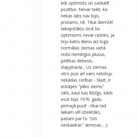
būt optimists un saskatīt
pozitīvo. Nevar teikt, ka
nekas labs nav bijis,
protams, nē. Tikai diemžēl
laikapstākļu ziņā šis
optimisms nevar rasties, ja
teju katru dienu aiz loga
normālas ziemas vietā
redzi nemitīgus plusus,
pelēkas debesis,
slapjdraņķi... Uz ziemas
otro pusi arī vairs neloloju
nekādas cerības - šķiet, ir
iestājies "pliko ziemu"
cikls, kaut kas līdzīgs, kāds
esot bijis 1970. gadu
pirmajā pusē - tikai tad
laikam vēl izteiktāks,
pašam par to "ļoti
neskaidras" atmiņas... ;)