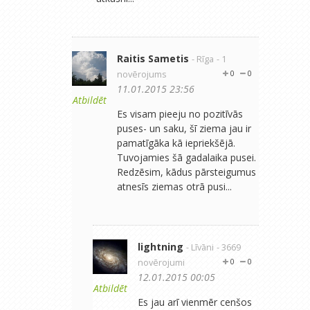
Raitis Sametis
- Rīga
- 1
novērojums
0
0
11.01.2015 23:56
Atbildēt
Es visam pieeju no pozitīvās
puses- un saku, šī ziema jau ir
pamatīgāka kā iepriekšējā.
Tuvojamies šā gadalaika pusei.
Redzēsim, kādus pārsteigumus
atnesīs ziemas otrā pusi...
lightning
- Līvāni
- 3669
novērojumi
0
0
12.01.2015 00:05
Atbildēt
Es jau arī vienmēr cenšos