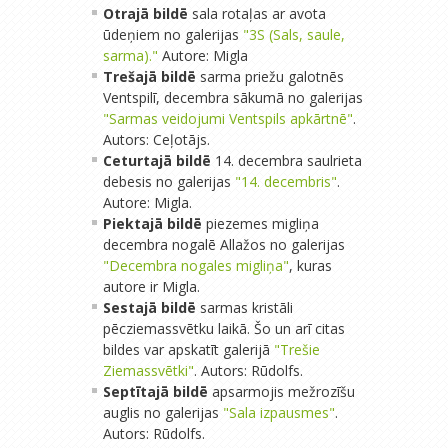
Otrajā bildē
sala rotaļas ar avota
ūdeņiem no galerijas
"3S (Sals, saule,
sarma)."
Autore: Migla
Trešajā bildē
sarma priežu galotnēs
Ventspilī, decembra sākumā no galerijas
"Sarmas veidojumi Ventspils apkārtnē"
.
Autors: Ceļotājs.
Ceturtajā bildē
14. decembra saulrieta
debesis no galerijas
"14. decembris"
.
Autore: Migla.
Piektajā bildē
piezemes migliņa
decembra nogalē Allažos no galerijas
"Decembra nogales migliņa"
, kuras
autore ir Migla.
Sestajā bildē
sarmas kristāli
pēcziemassvētku laikā. Šo un arī citas
bildes var apskatīt galerijā
"Trešie
Ziemassvētki"
. Autors: Rūdolfs.
Septītajā bildē
apsarmojis mežrozīšu
auglis no galerijas
"Sala izpausmes"
.
Autors: Rūdolfs.