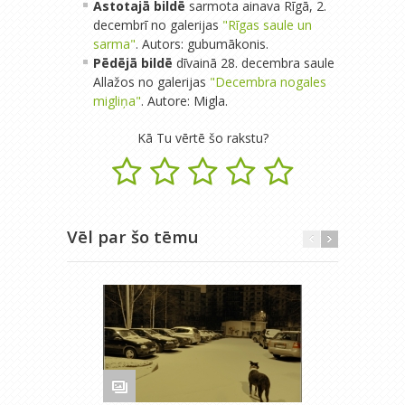
Astotajā bildē
sarmota ainava Rīgā, 2.
decembrī no galerijas
"Rīgas saule un
sarma"
. Autors: gubumākonis.
Pēdējā bildē
dīvainā 28. decembra saule
Allažos no galerijas
"Decembra nogales
migliņa"
. Autore: Migla.
Kā Tu vērtē šo rakstu?
Vēl par šo tēmu