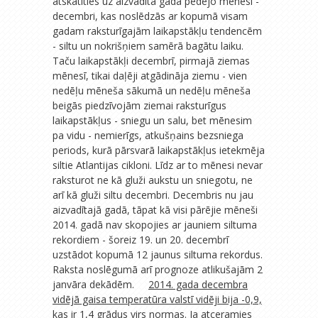
atskatīties uz aizvadītā gada pēdējo mēnesi -
decembri, kas noslēdzās ar kopumā visam
gadam raksturīgajām laikapstākļu tendencēm
- siltu un nokrišņiem samērā bagātu laiku.
Taču laikapstākļi decembrī, pirmajā ziemas
mēnesī, tikai daļēji atgādināja ziemu - vien
nedēļu mēneša sākumā un nedēļu mēneša
beigās piedzīvojām ziemai raksturīgus
laikapstākļus - sniegu un salu, bet mēnesim
pa vidu - nemierīgs, atkušņains bezsniega
periods, kurā pārsvarā laikapstākļus ietekmēja
siltie Atlantijas cikloni. Līdz ar to mēnesi nevar
raksturot ne kā gluži aukstu un sniegotu, ne
arī kā gluži siltu decembri. Decembris nu jau
aizvadītajā gadā, tāpat kā visi pārējie mēneši
2014. gadā nav skopojies ar jauniem siltuma
rekordiem - šoreiz 19. un 20. decembrī
uzstādot kopumā 12 jaunus siltuma rekordus.
Raksta noslēgumā arī prognoze atlikušajām 2
janvāra dekādēm.
2014. gada decembra
vidējā gaisa temperatūra valstī vidēji bija -0,9,
kas ir 1,4 grādus virs normas.
Ja atceramies