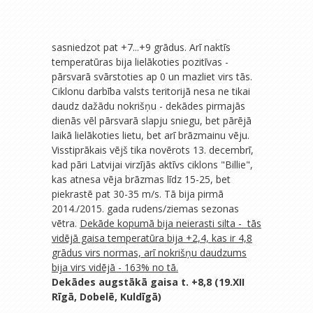
sasniedzot pat +7...+9 grādus. Arī naktīs
temperatūras bija lielākoties pozitīvas -
pārsvarā svārstoties ap 0 un mazliet virs tās.
Ciklonu darbība valsts teritorijā nesa ne tikai
daudz dažādu nokrišņu - dekādes pirmajās
dienās vēl pārsvarā slapju sniegu, bet pārējā
laikā lielākoties lietu, bet arī brāzmainu vēju.
Visstiprākais vējš tika novērots 13. decembrī,
kad pāri Latvijai virzījās aktīvs ciklons "Billie",
kas atnesa vēja brāzmas līdz 15-25, bet
piekrastē pat 30-35 m/s. Tā bija pirmā
2014./2015. gada rudens/ziemas sezonas
vētra.
Dekāde kopumā bija neierasti silta - tās
vidējā gaisa temperatūra bija +2,4, kas ir 4,8
grādus virs normas, arī nokrišņu daudzums
bija virs vidējā - 163% no tā.
Dekādes augstākā gaisa t. +8,8 (19.XII
Rīgā, Dobelē, Kuldīgā)