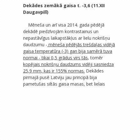
Dekādes zemākā gaisa t. -3,6 (11.XII
Daugavpilī)
Mēneša un arī visa 2014. gada pēdējā
dekādē piedzīvojām kontrastainus un
nepastāvīgus laikapstākļus ar lielu nokrišņu
daudzumu -
mēneša pēdējās trešdaļas vidējā
gaisa temperatūra (-3) gan bija samērā tuva
normai - tikai 0,5 grādus virs tās
, tomēr
kopējais nokrišņu daudzums vidēji sasniedza
25,9 mm, kas ir 155% normas.
Dekādes
pirmajā pusē Latviju jau principā bija
pametušas siltās gaisa masas, bet lielais