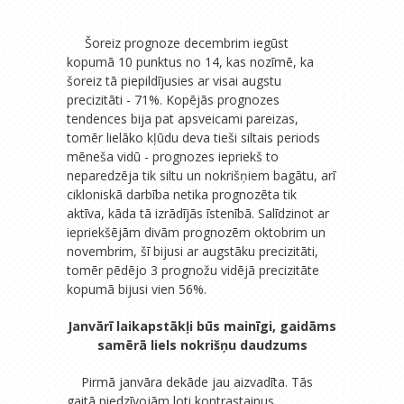
Šoreiz prognoze decembrim iegūst
kopumā 10 punktus no 14, kas nozīmē, ka
šoreiz tā piepildījusies ar visai augstu
precizitāti - 71%. Kopējās prognozes
tendences bija pat apsveicami pareizas,
tomēr lielāko kļūdu deva tieši siltais periods
mēneša vidū - prognozes iepriekš to
neparedzēja tik siltu un nokrišņiem bagātu, arī
cikloniskā darbība netika prognozēta tik
aktīva, kāda tā izrādījās īstenībā. Salīdzinot ar
iepriekšējām divām prognozēm oktobrim un
novembrim, šī bijusi ar augstāku precizitāti,
tomēr pēdējo 3 prognožu vidējā precizitāte
kopumā bijusi vien 56%.
Janvārī laikapstākļi būs mainīgi, gaidāms
samērā liels nokrišņu daudzums
Pirmā janvāra dekāde jau aizvadīta. Tās
gaitā piedzīvojām loti kontrastainus