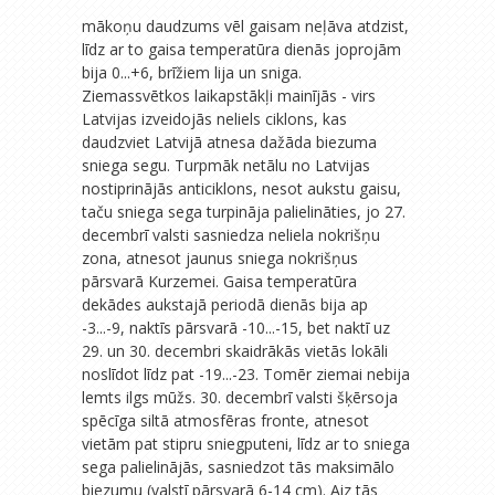
mākoņu daudzums vēl gaisam neļāva atdzist,
līdz ar to gaisa temperatūra dienās joprojām
bija 0...+6, brīžiem lija un sniga.
Ziemassvētkos laikapstākļi mainījās - virs
Latvijas izveidojās neliels ciklons, kas
daudzviet Latvijā atnesa dažāda biezuma
sniega segu. Turpmāk netālu no Latvijas
nostiprinājās anticiklons, nesot aukstu gaisu,
taču sniega sega turpināja palielināties, jo 27.
decembrī valsti sasniedza neliela nokrišņu
zona, atnesot jaunus sniega nokrišņus
pārsvarā Kurzemei. Gaisa temperatūra
dekādes aukstajā periodā dienās bija ap
-3...-9, naktīs pārsvarā -10...-15, bet naktī uz
29. un 30. decembri skaidrākās vietās lokāli
noslīdot līdz pat -19...-23. Tomēr ziemai nebija
lemts ilgs mūžs. 30. decembrī valsti šķērsoja
spēcīga siltā atmosfēras fronte, atnesot
vietām pat stipru sniegputeni, līdz ar to sniega
sega palielinājās, sasniedzot tās maksimālo
biezumu (valstī pārsvarā 6-14 cm). Aiz tās