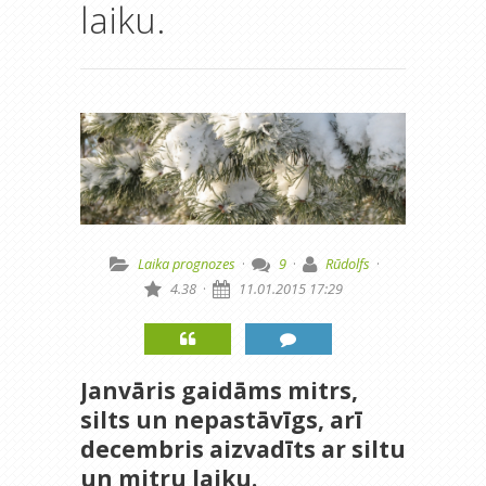
laiku.
Laika prognozes
·
9
·
Rūdolfs
·
4.38
·
11.01.2015 17:29
Janvāris gaidāms mitrs,
silts un nepastāvīgs, arī
decembris aizvadīts ar siltu
un mitru laiku.