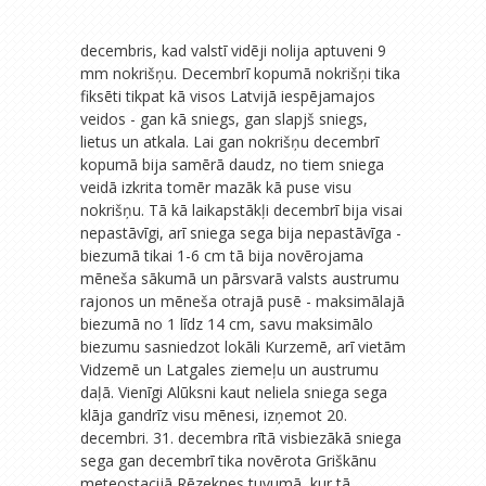
decembris, kad valstī vidēji nolija aptuveni 9
mm nokrišņu. Decembrī kopumā nokrišņi tika
fiksēti tikpat kā visos Latvijā iespējamajos
veidos - gan kā sniegs, gan slapjš sniegs,
lietus un atkala. Lai gan nokrišņu decembrī
kopumā bija samērā daudz, no tiem sniega
veidā izkrita tomēr mazāk kā puse visu
nokrišņu. Tā kā laikapstākļi decembrī bija visai
nepastāvīgi, arī sniega sega bija nepastāvīga -
biezumā tikai 1-6 cm tā bija novērojama
mēneša sākumā un pārsvarā valsts austrumu
rajonos un mēneša otrajā pusē - maksimālajā
biezumā no 1 līdz 14 cm, savu maksimālo
biezumu sasniedzot lokāli Kurzemē, arī vietām
Vidzemē un Latgales ziemeļu un austrumu
daļā. Vienīgi Alūksni kaut neliela sniega sega
klāja gandrīz visu mēnesi, izņemot 20.
decembri. 31. decembra rītā visbiezākā sniega
sega gan decembrī tika novērota Griškānu
meteostacijā Rēzeknes tuvumā, kur tā