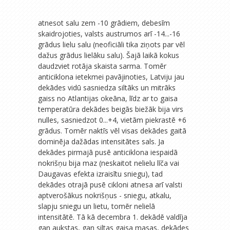
atnesot salu zem -10 grādiem, debesīm
skaidrojoties, valsts austrumos arī -14...-16
grādus lielu salu (neoficiāli tika ziņots par vēl
dažus grādus lielāku salu). Šajā laikā kokus
daudzviet rotāja skaista sarma. Tomēr
anticiklona ietekmei pavājinoties, Latviju jau
dekādes vidū sasniedza siltāks un mitrāks
gaiss no Atlantijas okeāna, līdz ar to gaisa
temperatūra dekādes beigās biežāk bija virs
nulles, sasniedzot 0...+4, vietām piekrastē +6
grādus. Tomēr naktīs vēl visas dekādes gaitā
dominēja dažādas intensitātes sals. Ja
dekādes pirmajā pusē anticiklona iespaidā
nokrišņu bija maz (neskaitot nelielu līča vai
Daugavas efekta izraisītu sniegu), tad
dekādes otrajā pusē cikloni atnesa arī valsti
aptverošākus nokrišņus - sniegu, atkalu,
slapju sniegu un lietu, tomēr nelielā
intensitātē. Tā kā decembra 1. dekādē valdīja
gan aukstas, gan siltas gaisa masas,
dekādes