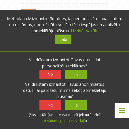
Mārča
- Liepāja
- 1292 novērojumi
11.01.2015 23:58
Meteolapa.lv izmanto sīkdatnes, lai personalizētu lapas saturu
0
0
un reklāmas, nodrošinātu sociālo tīklu iespējas un analizētu
Biški, tā kā vēlu jau 10 dienas
Atbildēt
apmeklētāju plūsmu.
Uzzināt vairāk.
janvārī ir pagājušās :D Ligthing
Labi
plosās , ja Tev būtu visu laiku "britu
zaļā ziemā" bez sniega ar
atkušņiem, tad Tev atkal labi nebūs
..
Vai drīkstam izmantot Tavus datus, lai
personalizētu reklāmas?
Nē
Jā
lightning
Vai drīkstam izmantot Tavus anonimizētus
- Līvāni
- 3669
datus, lai palīdzētu mums sekot apmeklētāju
novērojumi
0
0
plūsmai?
12.01.2015 00:10
Atbildēt
Nē
Jā
Tāpēc es arī nekad negribētu
dzīvot Britānijā - bez īstas
(šos uzstādījumus varat mainīt jebkurā brīdī
vasaras un ziemas... Tādu
privātuma politikas sadaļā
)
klimatu nemīlu, tas nav priekš