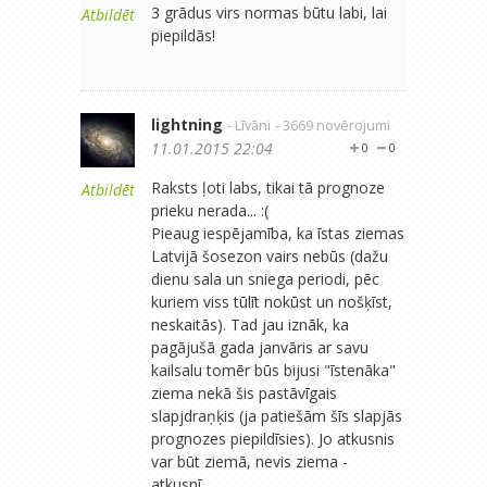
3 grādus virs normas būtu labi, lai
Atbildēt
piepildās!
lightning
- Līvāni
- 3669 novērojumi
11.01.2015 22:04
0
0
Raksts ļoti labs, tikai tā prognoze
Atbildēt
prieku nerada... :(
Pieaug iespējamība, ka īstas ziemas
Latvijā šosezon vairs nebūs (dažu
dienu sala un sniega periodi, pēc
kuriem viss tūlīt nokūst un nošķīst,
neskaitās). Tad jau iznāk, ka
pagājušā gada janvāris ar savu
kailsalu tomēr būs bijusi "īstenāka"
ziema nekā šis pastāvīgais
slapjdraņķis (ja patiešām šīs slapjās
prognozes piepildīsies). Jo atkusnis
var būt ziemā, nevis ziema -
atkusnī...