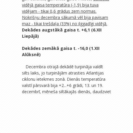
vidējā gaisa temperatūra (-1,9) bija tuva
vidējam - tikai 0,6 grādus zem normas.
Nokrišņu decembra sākumā vēl bija pavisam
maz - tikai trešdaļa (33%) no ilggadīgi vidējā.
Dekādes augstākā gaisa t. +6,1 (6.XII
Liepājā)
Dekādes zemākā gaisa t. -16,0 (1.XII
Alūksnē)
Decembra otrajā dekādē turpināja valdīt
silts laiks, jo turpinājām atrasties Atlantijas
ciklonu ietekmes zonā. Dienās temperatūra
valstī pārsvarā bija +2...+6 grādi, 13. un 19.
decembrī, mēneša siltākajās
dienās, daudzviet