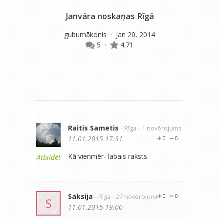
Janvāra noskaņas Rīgā
gubumākonis
· Jan 20, 2014
5
·
4.71
Raitis Sametis
- Rīga
- 1 novērojums
11.01.2015 17:31
0
0
Kā vienmēr- labais raksts.
Atbildēt
Saksija
- Rīga
- 27 novērojumi
0
0
S
11.01.2015 19:00