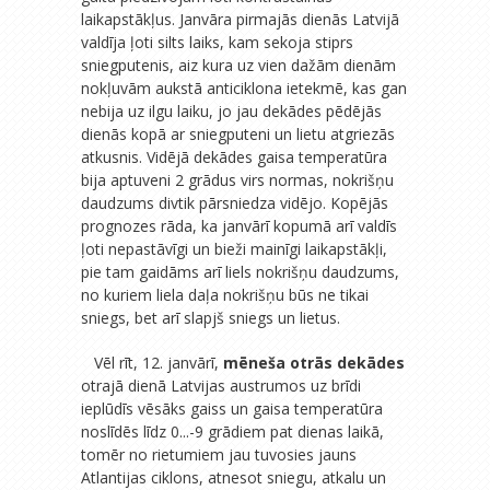
laikapstākļus. Janvāra pirmajās dienās Latvijā
valdīja ļoti silts laiks, kam sekoja stiprs
sniegputenis, aiz kura uz vien dažām dienām
nokļuvām aukstā anticiklona ietekmē, kas gan
nebija uz ilgu laiku, jo jau dekādes pēdējās
dienās kopā ar sniegputeni un lietu atgriezās
atkusnis. Vidējā dekādes gaisa temperatūra
bija aptuveni 2 grādus virs normas, nokrišņu
daudzums divtik pārsniedza vidējo. Kopējās
prognozes rāda, ka janvārī kopumā arī valdīs
ļoti nepastāvīgi un bieži mainīgi laikapstākļi,
pie tam gaidāms arī liels nokrišņu daudzums,
no kuriem liela daļa nokrišņu būs ne tikai
sniegs, bet arī slapjš sniegs un lietus.
Vēl rīt, 12. janvārī,
mēneša otrās dekādes
otrajā dienā Latvijas austrumos uz brīdi
ieplūdīs vēsāks gaiss un gaisa temperatūra
noslīdēs līdz 0...-9 grādiem pat dienas laikā,
tomēr no rietumiem jau tuvosies jauns
Atlantijas ciklons, atnesot sniegu, atkalu un