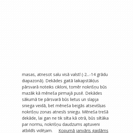
masas, atnesot salu visā valstī (-2...-14 grādu
diapazonā). Dekādes gaitā laikapstākļus
pārsvarā noteiks cikloni, tomēr nokrišņu būs
mazāk kā mēneša pirmajā pusē. Dekādes
sākumā tie pārsvarā būs lietus un slapja
sniega veidā, bet mēneša beigās atsevišķas
nokrišņu zonas atnesīs sniegu. Mēneša trešā
dekāde, lai gan ne tik silta kā otrā, būs siltāka
par normu, nokrišņu daudzums aptuveni
atbildīs vidējam.
Kopumā janvāris gaidāms