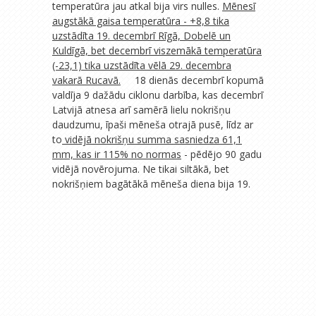
temperatūra jau atkal bija virs nulles.
Mēnesī
augstākā gaisa temperatūra - +8,8 tika
uzstādīta 19. decembrī Rīgā, Dobelē un
Kuldīgā, bet decembrī viszemākā temperatūra
(-23,1) tika uzstādīta vēlā 29. decembra
vakarā Rucavā.
18 dienās decembrī kopumā
valdīja 9 dažādu ciklonu darbība, kas decembrī
Latvijā atnesa arī samērā lielu nokrišņu
daudzumu, īpaši mēneša otrajā pusē, līdz ar
to
vidējā nokrišņu summa sasniedza 61,1
mm, kas ir 115% no normas
- pēdējo 90 gadu
vidējā novērojuma. Ne tikai siltākā, bet
nokrišņiem
bagātākā mēneša diena bija 19.