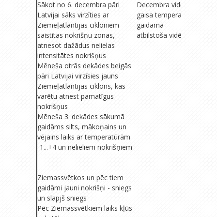
Sākot no 6. decembra pāri
Decembra vidējā
Decemb
Latvijai sāks virzīties ar
gaisa temperatūra
gaisa 
Ziemeļatlantijas cikloniem
gaidāma
tuva vid
saistītas nokrišņu zonas,
atbilstoša vidējam
nokriš
atnesot dažādus nelielas
lielāks
intensitātes nokrišņus
Mēneša otrās dekādes beigās
Valsts 
pāri Latvijai virzīsies jauns
Kurzem
Ziemeļatlantijas ciklons, kas
beigās 
varētu atnest pamatīgus
nokrišņus
Mēneša 3. dekādes sākumā
Decemb
gaidāms silts, mākoņains un
valdīs 
vējains laiks ar temperatūrām
nebūs, 
-1...+4 un nelieliem nokrišņiem
austru
beigām 
pieaug
Ziemassvētkos un pēc tiem
gaidāmi jauni nokrišņi - sniegs
un slapjš sniegs
Pēc Ziemassvētkiem laiks kļūs