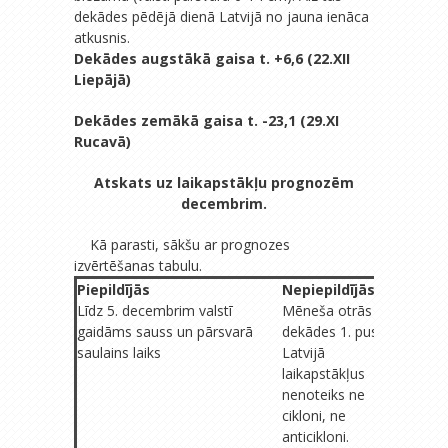
dekādes pēdējā dienā Latvijā no jauna ienāca
atkusnis.
Dekādes augstākā gaisa t. +6,6 (22.XII
Liepājā)
Dekādes zemākā gaisa t. -23,1 (29.XI
Rucavā)
Atskats uz laikapstākļu prognozēm
decembrim.
Kā parasti, sākšu ar prognozes
izvērtēšanas tabulu.
Piepildījās
Nepiepildījās
Daļēji 
Līdz 5. decembrim valstī
Mēneša otrās
Decemb
gaidāms sauss un pārsvarā
dekādes 1. pusē
mazlie
saulains laiks
Latvijā
nokriš
laikapstākļus
mazāks 
nenoteiks ne
cikloni, ne
anticikloni.