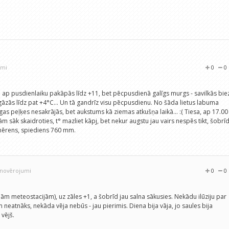
umi
0
0
° ap pusdienlaiku pakāpās līdz +11, bet pēcpusdienā galīgs murgs - savilkās bie
gāzās līdz pat +4°C... Un tā gandrīz visu pēcpusdienu. No šāda lietus labuma
gas peļķes nesakrājās, bet aukstums kā ziemas atkušņa laikā... :( Tiesa, ap 17.00
m sāk skaidroties, t° mazliet kāpj, bet nekur augstu jau vairs nespēs tikt, šobrī
z mērens, spiediens 760 mm.
3 novērojumi
0
0
jām meteostacijām), uz zāles +1, a šobrīd jau salna sākusies. Nekādu ilūziju par
m neatnāks, nekāda vēja nebūs - jau pierimis. Diena bija vāja, jo saules bija
vējš.