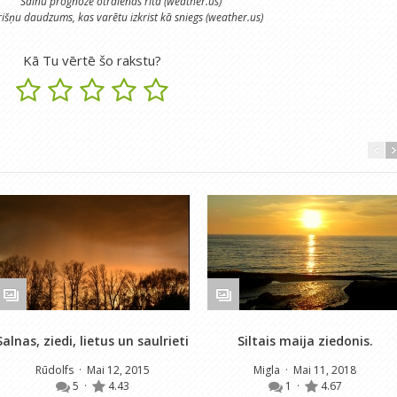
Salnu prognoze otrdienas rītā (weather.us)
išņu daudzums, kas varētu izkrist kā sniegs (weather.us)
Kā Tu vērtē šo rakstu?
Salnas, ziedi, lietus un saulrieti
Siltais maija ziedonis.
Rūdolfs
· Mai 12, 2015
Migla
· Mai 11, 2018
5
·
4.43
1
·
4.67