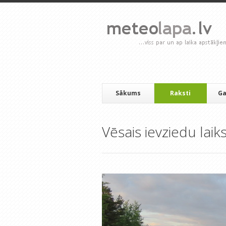
Sākums
Raksti
Ga
Vēsais ievziedu laik