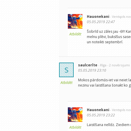
Hauonekani
- Ventspils no
05.05.2019 22:47
Šobrīd uz zāles jau -6!!! K
Atbildēt
melnu plēvi, buksīšus sased
un noteikti septembrī.
saulcerīte
- Rīga
- 2 novērojumi
S
05.05.2019 23:10
Mokos părdomăs-iet vai neiet lai
Atbildēt
nezinu vai laistīšana šonakt ko g
Hauonekani
- Ventspils no
05.05.2019 23:22
Laistīšana nelīdz. Ziediem
Atbildēt