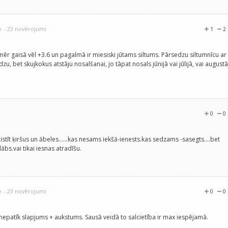
v.
- 23 novērojumi
1
2
amēr gaisā vēl +3.6 un pagalmā ir miesiski jūtams siltums. Pārsedzu siltumnīcu ar
zu, bet skujkokus atstāju nosalšanai, jo tāpat nosals jūnijā vai jūlijā, vai augustā
0
0
stīt ķiršus un ăbeles......kas nesams iekšă-ienests.kas sedzams -sasegts....bet
lăbs.vai tikai iesnas atradīšu.
v.
- 23 novērojumi
0
0
 nepatīk slapjums + aukstums. Sausā veidā to salcietība ir max iespējamā.