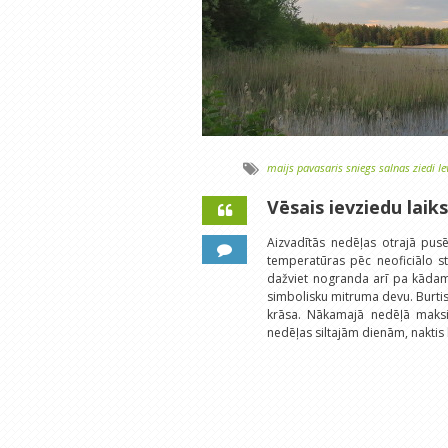
maijs
pavasaris
sniegs
salnas
ziedi
Ie
Vēsais ievziedu laiks
Aizvadītās nedēļas otrajā pus
temperatūras pēc neoficiālo st
dažviet nogranda arī pa kāda
simbolisku mitruma devu. Burtis
krāsa. Nākamajā nedēļā maks
nedēļas siltajām dienām, naktis 