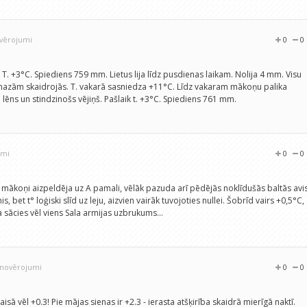
ovērojumi
0
0
. T. +3°C. Spiediens 759 mm. Lietus lija līdz pusdienas laikam. Nolija 4 mm. Visu
amazām skaidrojās. T. vakarā sasniedza +11°C. Līdz vakaram mākoņu palika
lēns un stindzinošs vējiņš. Pašlaik t. +3°C. Spiediens 761 mm.
umi
0
0
 mākoņi aizpeldēja uz A pamali, vēlāk pazuda arī pēdējās noklīdušās baltās avis
s, bet t° loģiski slīd uz leju, aizvien vairāk tuvojoties nullei. Šobrīd vairs +0,5°C,
 sācies vēl viens Sala armijas uzbrukums...
3 novērojumi
0
0
isā vēl +0.3! Pie mājas sienas ir +2.3 - ierasta atšķirība skaidrā mierīgā naktī.