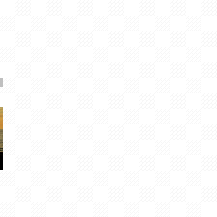
Ielēkšana karstajā ievziedā.
2013. gada retrospekci
Migla
· Mai 19, 2017
Migla
· Dec 29, 2013
6
·
4.83
14
·
4.58