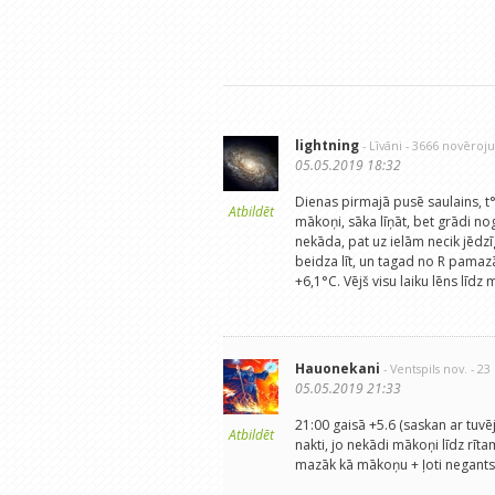
lightning
- Līvāni
- 3666 novēroj
05.05.2019 18:32
Dienas pirmajā pusē saulains, t
Atbildēt
mākoņi, sāka līņāt, bet grādi no
nekāda, pat uz ielām necik jēdzī
beidza līt, un tagad no R pamazā
+6,1°C. Vējš visu laiku lēns līd
Hauonekani
- Ventspils nov.
- 2
05.05.2019 21:33
21:00 gaisā +5.6 (saskan ar tuvē
Atbildēt
nakti, jo nekādi mākoņi līdz rīta
mazāk kā mākoņu + ļoti negants 