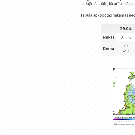
sadaļā "Aktuāli", kā arī sociālajos
Tabulā apkopotas nākamās nedē
29.04.
Nakts
0 ... +6
+10 ...
Diena
+17