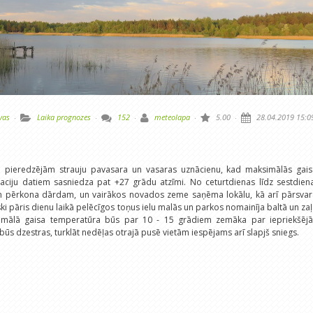
vas
·
Laika prognozes
·
152
·
meteolapa
·
5.00
·
28.04.2019 15:0
ē pieredzējām strauju pavasara un vasaras uznācienu, kad maksimālās gais
aciju datiem sasniedza pat +27 grādu atzīmi. No ceturtdienas līdz sestdien
m pērkona dārdam, un vairākos novados zeme saņēma lokālu, kā arī pārsvar
ki pāris dienu laikā pelēcīgos toņus ielu malās un parkos nomainīja baltā un za
imālā gaisa temperatūra būs par 10 - 15 grādiem zemāka par iepriekšējā
būs dzestras, turklāt nedēļas otrajā pusē vietām iespējams arī slapjš sniegs.