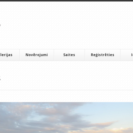
lerijas
Novērojumi
Saites
Reģistrēties
s