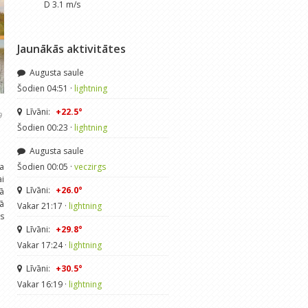
D 3.1 m/s
Jaunākās aktivitātes
Augusta saule
Šodien 04:51 ·
lightning
Līvāni:
+22.5°
9
Šodien 00:23 ·
lightning
Augusta saule
a
Šodien 00:05 ·
veczirgs
ai
Līvāni:
+26.0°
ā
ļā
Vakar 21:17 ·
lightning
s
Līvāni:
+29.8°
Vakar 17:24 ·
lightning
Līvāni:
+30.5°
Vakar 16:19 ·
lightning