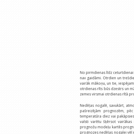
No pirmdienas līdz ceturtdienai
nav gaidāmi. Otrdien un trešdi
vairāk mākoņu, un tie, iespējam
otrdienas rīts būs dzestrs un m
zemes virsmai otrdienas rītā pro
Nedēļas nogalē, savukārt, atmo
pašreizējām prognozēm, pēc 
temperatūra diez vai pakāpsies 
valsti varētu šķērsot vairāka
prognožu modeļu kartēs prognoz
prognozes nedēļas nogalei vēl no