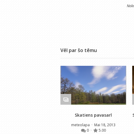
Nokr
Vēl par šo tēmu
Skatiens pavasarī
meteolapa
· Mai 18, 2013
0
·
5.00