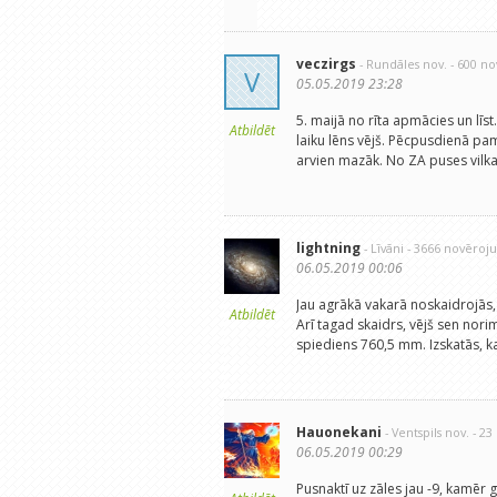
veczirgs
- Rundāles nov.
- 600 n
V
05.05.2019 23:28
5. maijā no rīta apmācies un līst
Atbildēt
laiku lēns vējš. Pēcpusdienā p
arvien mazāk. No ZA puses vilka 
lightning
- Līvāni
- 3666 novēroj
06.05.2019 00:06
Jau agrākā vakarā noskaidrojās,
Atbildēt
Arī tagad skaidrs, vējš sen norimi
spiediens 760,5 mm. Izskatās, ka
Hauonekani
- Ventspils nov.
- 2
06.05.2019 00:29
Pusnaktī uz zāles jau -9, kamēr ga