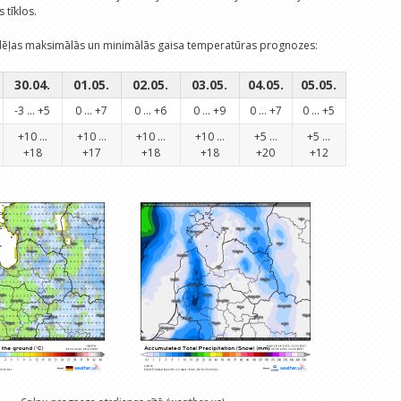
 tīklos.
ļas maksimālās un minimālās gaisa temperatūras prognozes:
30.04.
01.05.
02.05.
03.05.
04.05.
05.05.
-3 ... +5
0 ... +7
0 ... +6
0 ... +9
0 ... +7
0 ... +5
+10 ...
+10 ...
+10 ...
+10 ...
+5 ...
+5 ...
+18
+17
+18
+18
+20
+12