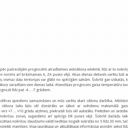
 pēc pašreizējām prognozēm atradīsimies anticiklona ietekmē, līdz ar to nokriš
en norims arī brāzmainais A, ZA puses vējš. Abas dienas debesīs varētu būt a
s, vismaz daļu teritorijas var glābt no spēcīgām salnām. Šobrīd gan izskatās, 
ākoņi saradīsies vien dienas laikā. Atsevišķas prognozes gaisa temperatūru tu
gnozē līdz pat -4 ... -7 grādiem.
sfēras spiediens samazināsies un mūs varētu skart ciklonu darbība. Atbilsto
ciklona laiks kļūs vēl dzestrāks un sākot ar svētdienu maksimālā gais
virs +7 ... +10 grādu atzīmes, piekrastē būs vēl aukstāks. Piektdien un sestdi
s nokrišņu zonas, sagaidāms arī spēcīgs DR puses vējš. Šobrīd dažādu laik
ētais nokrišņu daudzums valstī nedēļas nogalē svārstās no 5 līdz 30 mm, ta
teikti mainīsies. Visai jaunākajai un aktuālākajai informācijai aicinām sekot līd