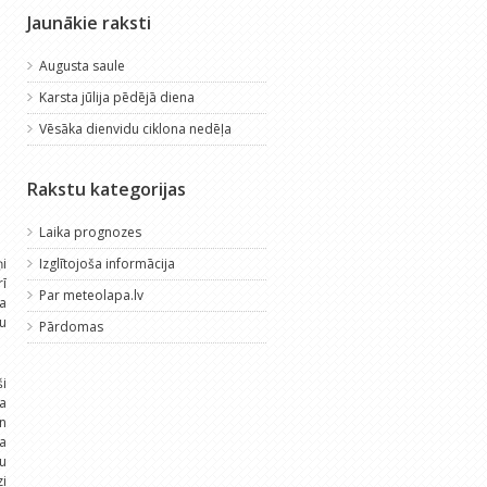
Jaunākie raksti
Augusta saule
Karsta jūlija pēdējā diena
Vēsāka dienvidu ciklona nedēļa
Rakstu kategorijas
Laika prognozes
ņi
Izglītojoša informācija
rī
Par meteolapa.lv
ka
vu
Pārdomas
ši
a
en
a
ču
zi