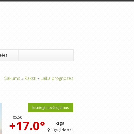
Ieiet
Sākums
»
Raksti
»
Laika prognozes
Iesniegt novērojumus
05:50
+17.0°
Rīga
Rīga (lidosta)