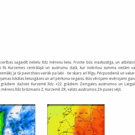
r cerības sagaidīt nelielu līdz mērenu lietu. Fronte būs mazkustīga, un atbilsto
i līs Kurzemes centrālajā un austrumu daļā, kur nokrišņu summa vietām va
emāk). Ja tā pavirzīsies vairāk pa labi - tie skars arī Rīgu. Pēcpusdienā un vaka
jamas lokālas lietusgāzes un arī pērkona negaiss. Būs vērojami ievērojami gai
7 grādiem dažviet Kurzemē līdz +22 grādiem Zemgales austrumos un Latgal
tīs mērens līdz brāzmains Z, Kurzemē ZR, valsts austrumos ZA puses vējš.