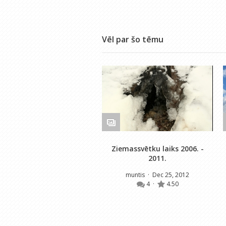
Vēl par šo tēmu
Ziemassvētku laiks 2006. -
2011.
muntis
· Dec 25, 2012
4
·
4.50