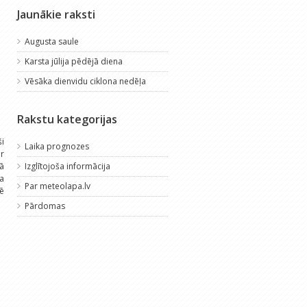
Jaunākie raksti
Augusta saule
Karsta jūlija pēdējā diena
Vēsāka dienvidu ciklona nedēļa
Rakstu kategorijas
ši
Laika prognozes
r
rā
Izglītojoša informācija
sa
Par meteolapa.lv
ē
Pārdomas