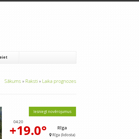
Ieiet
Sākums
»
Raksti
»
Laika prognozes
Iesniegt novērojumus
04:20
+19.0°
Rīga
Rīga (lidosta)