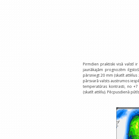
Pirmdien praktiski visā valstī i
jaunākajām prognozēm ilgstoš
pārsniegt 20 mm (skatīt attēlus z
pārsvarā valsts austrumos iespē
temperatūras kontrasti, no +
(skatīt attēlu). Pēcpusdienā pū