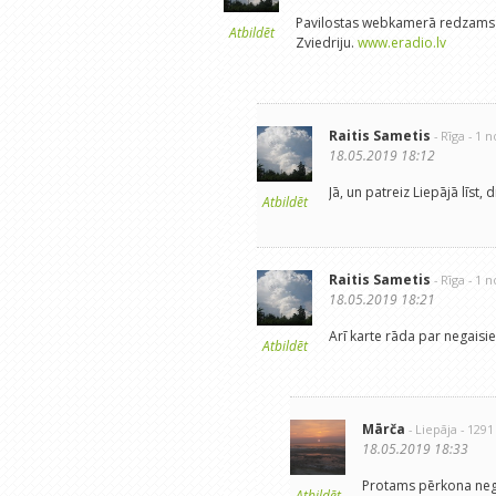
Pavilostas webkamerā redzams ka
Atbildēt
Zviedriju.
www.eradio.lv
Raitis Sametis
- Rīga
- 1 
18.05.2019 18:12
Jā, un patreiz Liepājā līst
Atbildēt
Raitis Sametis
- Rīga
- 1 
18.05.2019 18:21
Arī karte rāda par negaisie
Atbildēt
Mārča
- Liepāja
- 129
18.05.2019 18:33
Protams pērkona negai
Atbildēt