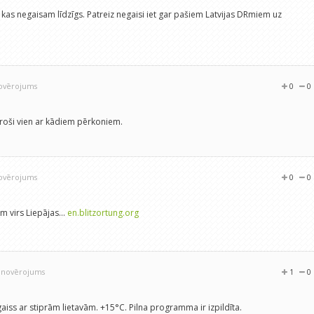
s negaisam līdzīgs. Patreiz negaisi iet gar pašiem Latvijas DRmiem uz
novērojums
0
0
, droši vien ar kādiem pērkoniem.
novērojums
0
0
m virs Liepājas...
en.blitzortung.org
1 novērojums
1
0
ss ar stiprām lietavām. +15°C. Pilna programma ir izpildīta.