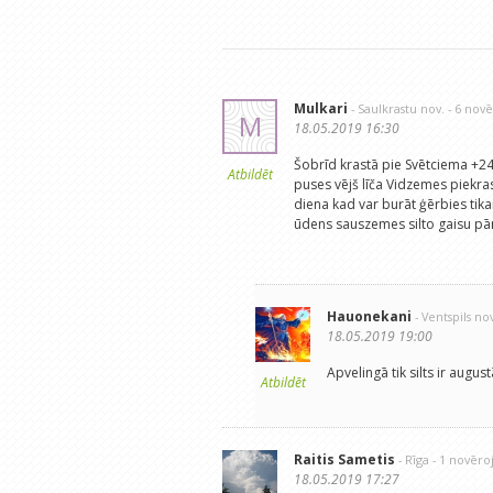
Mulkari
- Saulkrastu nov.
- 6 nov
M
18.05.2019 16:30
Šobrīd krastā pie Svētciema +24
Atbildēt
puses vējš līča Vidzemes piekra
diena kad var burāt ģērbies tika
ūdens sauszemes silto gaisu pā
Hauonekani
- Ventspils no
18.05.2019 19:00
Apvelingā tik silts ir august
Atbildēt
Raitis Sametis
- Rīga
- 1 novēr
18.05.2019 17:27