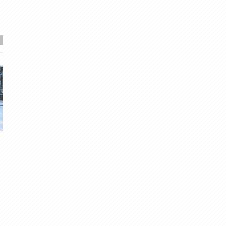
Ielēkšana karstajā ievziedā.
Maijs kļuvis par siltā
novērojumu vēsturē, sa
Migla
· Mai 19, 2017
vietām var turpināties v
6
·
4.83
nedēļas
Rūdolfs
· Mai 27, 2018
7
·
5.00