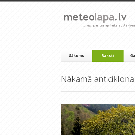
Sākums
Raksti
Ga
Nākamā anticiklona