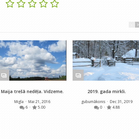
Maija trešā nedēļa. Vidzeme.
2019. gada mirkli.
Migla
· Mai 21, 2016
gubumākonis
· Dec 31, 2019
6
·
5.00
0
·
4.88