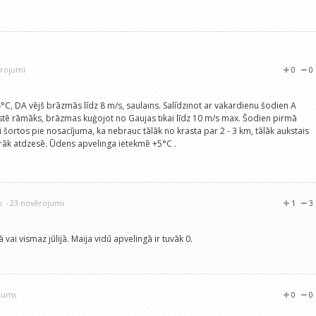
ērojumi
0
0
°C, DA vējš brāzmās līdz 8 m/s, saulains. Salīdzinot ar vakardienu šodien A
stē rāmāks, brāzmas kuģojot no Gaujas tikai līdz 10 m/s max. Šodien pirmā
i šortos pie nosacījuma, ka nebrauc tālāk no krasta par 2 - 3 km, tālāk aukstais
rāk atdzesē. Ūdens apvelinga ietekmē +5°C .
v.
- 23 novērojumi
1
3
ā vai vismaz jūlijā. Maija vidū apvelingā ir tuvāk 0.
ojums
0
0