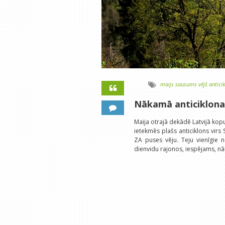
maijs
sausums
vējš
antici
Nākamā anticiklona
Maija otrajā dekādē Latvijā kopu
ietekmēs plašs anticiklons virs
ZA puses vēju. Teju vienīgie 
dienvidu rajonos, iespējams, nā