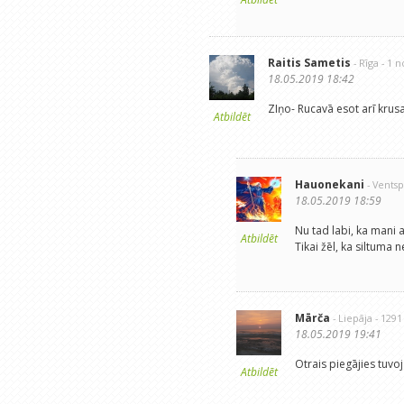
Raitis Sametis
- Rīga
- 1 
18.05.2019 18:42
ZIņo- Rucavā esot arī krusa
Atbildēt
Hauonekani
- Ventsp
18.05.2019 18:59
Nu tad labi, ka mani 
Atbildēt
Tikai žēl, ka siltuma 
Mārča
- Liepāja
- 129
18.05.2019 19:41
Otrais piegājies tuvo
Atbildēt