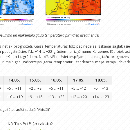
psumma un maksimālā gaisa temperatūra pirmdien (weather.us)
rs netiek prognozēti. Gaisa temperatūras līdz pat nedēļas izskaņai saglabāsi
ā paaugstināsies līdz +14 ... +22 grādiem, ar izņēmumu Kurzemes līča piekrast
par +9 ... +14 grādiem. Naktīs vēl dažviet iespējamas salnas, taču prognozes 
l ir mainīgas. Pašreizējās gaisa temperatūru tendences maija otrajai dekād
14.05.
15.05.
16.05.
17.05.
18.05.
0
+5 ... +11
+2 ... +8
+5 ... +11
+5 ... +12
+5 ... +13
2
+10 ... +19
+9 ... +18
+13 ... +22
+12 ... +20
+14 ... +23
 gaitā atradīsi sadaļā "Aktuāli".
Kā Tu vērtē šo rakstu?