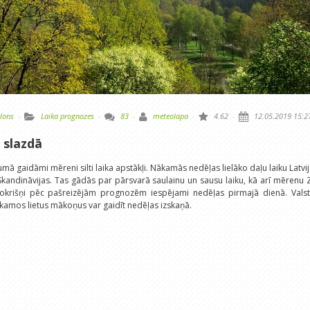
klons
·
Laika prognozes
·
83
·
meteolapa
·
4.62
·
12.05.2019 15:2
 slazdā
mā gaidāmi mēreni silti laika apstākļi. Nākamās nedēļas lielāko daļu laiku Latvi
 Skandināvijas. Tas gādās par pārsvarā saulainu un sausu laiku, kā arī mērenu 
nokrišņi pēc pašreizējām prognozēm iespējami nedēļas pirmajā dienā. Valst
kamos lietus mākoņus var gaidīt nedēļas izskaņā.