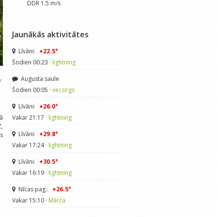
DDR 1.5 m/s
Jaunākās aktivitātes
Līvāni:
+22.5°
Šodien 00:23 ·
lightning
Augusta saule
7
Šodien 00:05 ·
veczirgs
Līvāni:
+26.0°
jā
Vakar 21:17 ·
lightning
Z,
Līvāni:
+29.8°
s
Vakar 17:24 ·
lightning
Līvāni:
+30.5°
Vakar 16:19 ·
lightning
Nīcas pag.:
+26.5°
Vakar 15:10 ·
Mārča