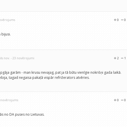
novērojums
0
0
 bijusi.
ils nov.
- 23 novērojumi
2
1
apgāja garām - man krusu nevajag, pat ja tā būtu vienīgie nokrišņi gada laikā.
nebija, tagad negaisa pakaļā vispār refrižerators atvēries.
1 novērojums
0
0
jās no DA puses no Lietuvas.