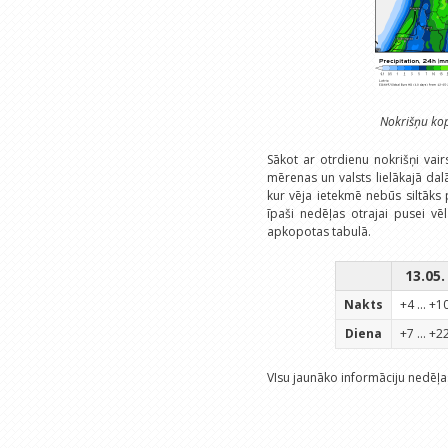
Nokrišņu ko
Sākot ar otrdienu nokrišņi vai
mērenas un valsts lielākajā dal
kur vēja ietekmē nebūs siltāks 
īpaši nedēļas otrajai pusei vē
apkopotas tabulā.
13.05.
Nakts
+4 ... +1
Diena
+7 ... +2
VIsu jaunāko informāciju nedēļas