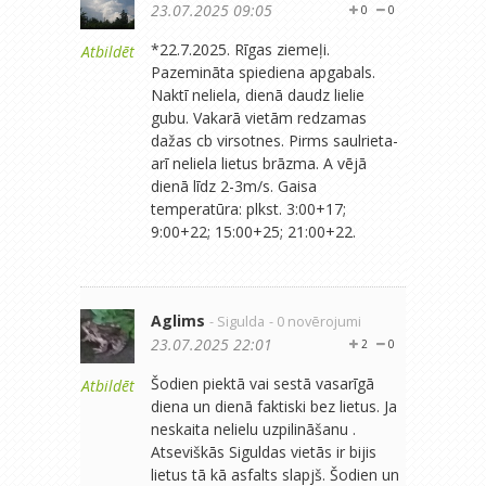
23.07.2025 09:05
0
0
*22.7.2025. Rīgas ziemeļi.
Atbildēt
Pazemināta spiediena apgabals.
Naktī neliela, dienā daudz lielie
gubu. Vakarā vietām redzamas
dažas cb virsotnes. Pirms saulrieta-
arī neliela lietus brāzma. A vējā
dienā līdz 2-3m/s. Gaisa
temperatūra: plkst. 3:00+17;
9:00+22; 15:00+25; 21:00+22.
Aglims
- Sigulda
- 0 novērojumi
23.07.2025 22:01
2
0
Šodien piektā vai sestā vasarīgā
Atbildēt
diena un dienā faktiski bez lietus. Ja
neskaita nelielu uzpilināšanu .
Atseviškās Siguldas vietās ir bijis
lietus tā kā asfalts slapjš. Šodien un