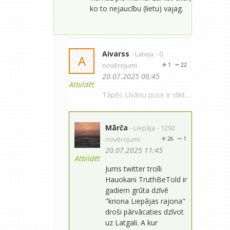
ko to nejaucību (lietu) vajag.
Aivarss
- Latvija
- 0
A
novērojumi
1
22
20.07.2025 06:45
Atbildēt
Tāpēc Līvānu puse ir slikta. Regulārās lietavas tur visai bieži mēdz būt. A es turpinu ik dienu laistīt. Man dzīvē nav nekā cita, kā tikai laistīšana līdz nemaņai. Katru vasaru tā. Tā kā rādās auksts augusts, ceru uz vismaz 200 mm, kaut gan gribētos visus 400-500 mm, bet es jau neesmu Latgalē vai Vidzemē, kuras lietus lutina. Nekādas ražas tāpat nebūs, jo bija aukstākais maijs pēc 1980. gada (nosala vispār viss, kas varēja, arī dienas bija aukstas un bez saules - pat kamenes nelidoja uz ziediem), aukstākais jūnijs pēc 2015., vispār nav bijusi neviena saulaina diena (no rīta līdz vakaram). Attiecīgi lietus vajadzīgs, lai padzirdītu zemi, bet visādi citādi... Ja vēl septembris būs auksts, tad šī vasaras sezona (maijs-septembris) šeit būs aukstākā pēc 1987. Tāda tā klimata pārkaršana...
Mārča
- Liepāja
- 1292
novērojumi
26
1
20.07.2025 11:45
Atbildēt
Jums twitter trolli
Hauokani TruthBeTold ir
gadiem grūta dzīvē
"kriona Liepājas rajona"
droši pārvācaties dzīvot
uz Latgali. A kur