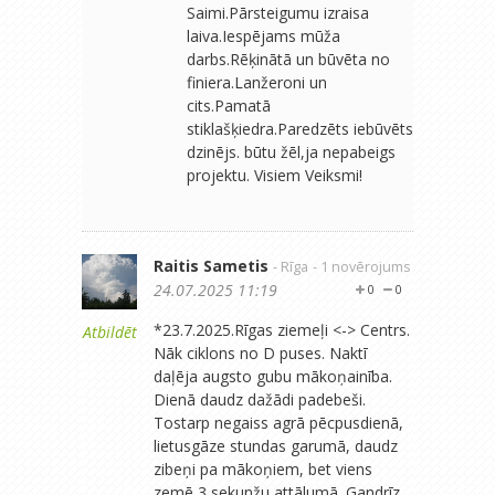
Saimi.Pārsteigumu izraisa
laiva.Iespējams mūža
darbs.Rēķinātā un būvēta no
finiera.Lanžeroni un
cits.Pamatā
stiklašķiedra.Paredzēts iebūvēts
dzinējs. būtu žēl,ja nepabeigs
projektu. Visiem Veiksmi!
Raitis Sametis
- Rīga
- 1 novērojums
24.07.2025 11:19
0
0
*23.7.2025.Rīgas ziemeļi <-> Centrs.
Atbildēt
Nāk ciklons no D puses. Naktī
daļēja augsto gubu mākoņainība.
Dienā daudz dažādi padebeši.
Tostarp negaiss agrā pēcpusdienā,
lietusgāze stundas garumā, daudz
zibeņi pa mākoņiem, bet viens
zemē 3 sekunžu attālumā. Gandrīz