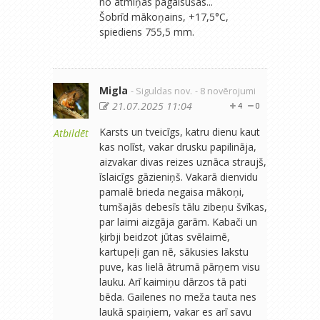
no atmiņas pagaisušas...
Šobrīd mākoņains, +17,5°C,
spiediens 755,5 mm.
Migla
- Siguldas nov.
- 8 novērojumi
21.07.2025 11:04
4
0
Karsts un tveicīgs, katru dienu kaut
Atbildēt
kas nolīst, vakar drusku papilināja,
aizvakar divas reizes uznāca straujš,
īslaicīgs gāzieniņš. Vakarā dienvidu
pamalē brieda negaisa mākoņi,
tumšajās debesīs tālu zibeņu švīkas,
par laimi aizgāja garām. Kabači un
ķirbji beidzot jūtas svēlaimē,
kartupeļi gan nē, sākusies lakstu
puve, kas lielā ātrumā pārņem visu
lauku. Arī kaimiņu dārzos tā pati
bēda. Gailenes no meža tauta nes
laukā spaiņiem, vakar es arī savu