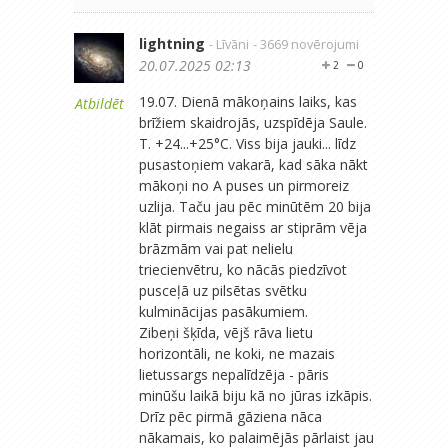
lightning
- Līvāni
- 3669 novērojumi
20.07.2025 02:13
2
0
19.07. Dienā mākoņains laiks, kas
Atbildēt
brīžiem skaidrojās, uzspīdēja Saule.
T. +24...+25°C. Viss bija jauki... līdz
pusastoņiem vakarā, kad sāka nākt
mākoņi no A puses un pirmoreiz
uzlija. Taču jau pēc minūtēm 20 bija
klāt pirmais negaiss ar stiprām vēja
brāzmām vai pat nelielu
triecienvētru, ko nācās piedzīvot
pusceļā uz pilsētas svētku
kulminācijas pasākumiem.
Zibeņi šķīda, vējš rāva lietu
horizontāli, ne koki, ne mazais
lietussargs nepalīdzēja - pāris
minūšu laikā biju kā no jūras izkāpis.
Drīz pēc pirmā gāziena nāca
nākamais, ko palaimējās pārlaist jau