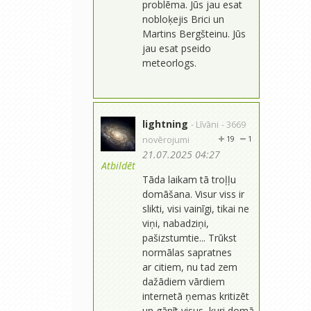
problēma. Jūs jau esat
nobloķejis Brici un
Martins Bergšteinu. Jūs
jau esat pseido
meteorlogs.
lightning
- Līvāni
- 3669
novērojumi
19
1
21.07.2025 04:27
Atbildēt
Tāda laikam tā troļļu
domāšana. Visur viss ir
slikti, visi vainīgi, tikai ne
viņi, nabadziņi,
pašizstumtie... Trūkst
normālas sapratnes
ar citiem, nu tad zem
dažādiem vārdiem
internetā ņemas kritizēt
un gānīt visus, kuri domā