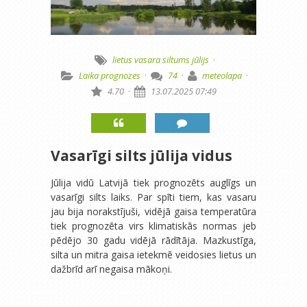
lietus
vasara
siltums
jūlijs
·
Laika prognozes
·
74
·
meteolapa
·
4.70
·
13.07.2025 07:49
Vasarīgi silts jūlija vidus
Jūlija vidū Latvijā tiek prognozēts auglīgs un
vasarīgi silts laiks. Par spīti tiem, kas vasaru
jau bija norakstījuši, vidējā gaisa temperatūra
tiek prognozēta virs klimatiskās normas jeb
pēdējo 30 gadu vidējā rādītāja. Mazkustīga,
silta un mitra gaisa ietekmē veidosies lietus un
dažbrīd arī negaisa mākoņi.