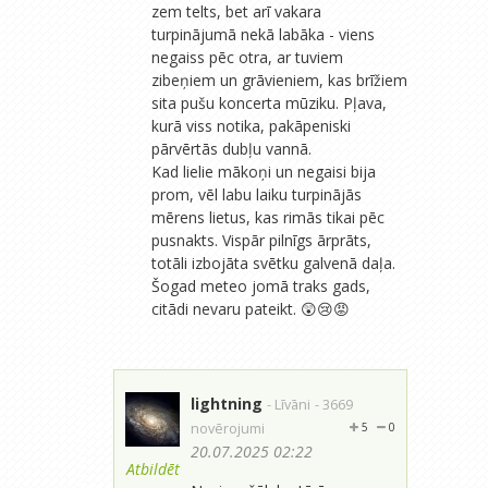
zem telts, bet arī vakara
turpinājumā nekā labāka - viens
negaiss pēc otra, ar tuviem
zibeņiem un grāvieniem, kas brīžiem
sita pušu koncerta mūziku. Pļava,
kurā viss notika, pakāpeniski
pārvērtās dubļu vannā.
Kad lielie mākoņi un negaisi bija
prom, vēl labu laiku turpinājās
mērens lietus, kas rimās tikai pēc
pusnakts. Vispār pilnīgs ārprāts,
totāli izbojāta svētku galvenā daļa.
Šogad meteo jomā traks gads,
citādi nevaru pateikt. 😲😢😡
lightning
- Līvāni
- 3669
novērojumi
5
0
20.07.2025 02:22
Atbildēt