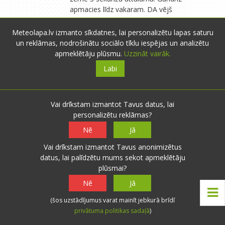
apmacies līdz vakaram. DA vējš
1m/s. negaisā 3-5m/s. Gaisa
temperatūra: plkst. 3:00+14;
Meteolapa.lv izmanto sīkdatnes, lai personalizētu lapas saturu
9:00+18; 15:00+24. 21:00+19.
un reklāmas, nodrošinātu sociālo tīklu iespējas un analizētu
apmeklētāju plūsmu.
Uzzināt vairāk.
Labi
Aglims
- Sigulda
- 0 novērojumi
24.07.2025 11:22
1
0
Vai drīkstam izmantot Tavus datus, lai
Naktī/no rīta nolijis lietus, apm. 10
Atbildēt
personalizētu reklāmas?
mm. Patlaban viss pelēki mākoņains
Nē
Jā
un pilstošs, bet silts, T + 21,7°C
Vai drīkstam izmantot Tavus anonimizētus
datus, lai palīdzētu mums sekot apmeklētāju
plūsmai?
Mārča
- Liepāja
- 1292 novērojumi
Nē
Jā
24.07.2025 13:09
3
0
(šos uzstādījumus varat mainīt jebkurā brīdī
🌡 Temperatūras ziņā vasara, šobrīd
Atbildēt
privātuma politikas sadaļā
)
jau ir precīzi normas
(1991.-2020.gada vidējo rādītāju)