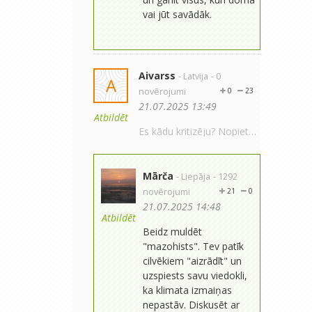
vai jūt savādāk.
Aivarss
- Latvija
- 0
A
novērojumi
0
23
21.07.2025 13:49
Atbildēt
Es kādu kritizēju? Nopietni? Par sevi izteicos ne vairāk kā tu par saviem plūdiem. Paši pacēlāt tēmu, kāpēc šeit neviens jauniņais neraksta. Tak jābūt neglābjamam mazohistam, lai šeit rakstītu.
Mārča
- Liepāja
- 1292
novērojumi
21
0
21.07.2025 14:48
Atbildēt
Beidz muldēt
"mazohists". Tev patīk
cilvēkiem "aizrādīt" un
uzspiests savu viedokli,
ka klimata izmaiņas
nepastāv. Diskusēt ar