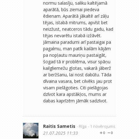
normu salasīju, saliku kaltējamā
aparātā, būs ziemai piedeva
ēdienam. Aparātā jākaltē arī zāļu
tējas, istabā mitrums, apvīst bet
neizžust, neatceros tādu gadu, kad
tējas nevarētu istabā izžāvēt.
Jāmaina paradumi arī pastaigai pa
pagalmu, man patīk kailām kājām
pa nopļautu mauriņu pastaigāt,
šogad tā ir problēma, visur spāņu
kailgliemežu gļotas, vakarā jāberž
ar beržšanu, lai nost dabūtu. Tāda
dīvaina vasara, bet cilvēks jau prot
visam pielāgoties. Citi pielāgojas
dzīvot kara apstākļos, mums ar
dabas kaprīzēm jāmāk sadzīvot.
Raitis Sametis
- Rīga
- 1 novērojums
21.07.2025 11:33
0
0