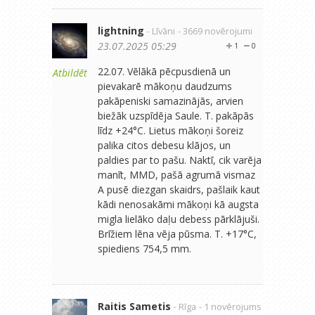
lightning
- Līvāni
- 3669 novērojumi
23.07.2025 05:29
1
0
22.07. Vēlākā pēcpusdienā un
Atbildēt
pievakarē mākoņu daudzums
pakāpeniski samazinājās, arvien
biežāk uzspīdēja Saule. T. pakāpās
līdz +24°C. Lietus mākoņi šoreiz
palika citos debesu klājos, un
paldies par to pašu. Naktī, cik varēja
manīt, MMD, pašā agrumā vismaz
A pusē diezgan skaidrs, pašlaik kaut
kādi nenosakāmi mākoņi kā augsta
migla lielāko daļu debess pārklājuši.
Brīžiem lēna vēja pūsma. T. +17°C,
spiediens 754,5 mm.
Raitis Sametis
- Rīga
- 1 novērojums