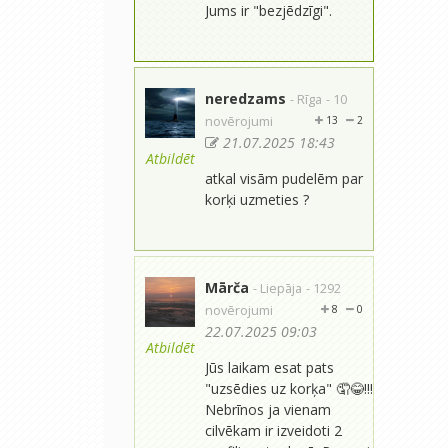
Jums ir "bezjēdzīgi".
neredzams
- Rīga
- 10
novērojumi
13
2
21.07.2025 18:43
Atbildēt
atkal visām pudelēm par
korķi uzmeties ?
Mārča
- Liepāja
- 1292
novērojumi
8
0
22.07.2025 09:03
Atbildēt
Jūs laikam esat pats
"uzsēdies uz korķa" 🤦😂!!!
Nebrīnos ja vienam
cilvēkam ir izveidoti 2