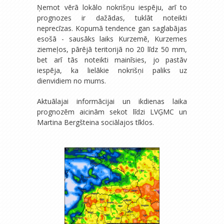
Ņemot vērā lokālo nokrišņu iespēju, arī to
prognozes ir dažādas, tuklāt noteikti
neprecīzas. Kopumā tendence gan saglabājas
esošā - sausāks laiks Kurzemē, Kurzemes
ziemeļos, pārējā teritorijā no 20 līdz 50 mm,
bet arī tās noteikti mainīsies, jo pastāv
iespēja, ka lielākie nokrišņi paliks uz
dienvidiem no mums.
Aktuālajai informācijai un ikdienas laika
prognozēm aicinām sekot līdzi LVĢMC un
Martina Bergšteina sociālajos tīklos.