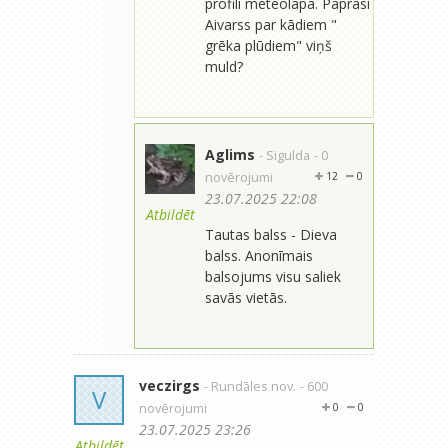
profili meteolapā. Paprasi
Aivarss par kādiem "
grēka plūdiem" viņš
muld?
Aglims
- Sigulda
- 0
novērojumi
12
0
23.07.2025 22:08
Atbildēt
Tautas balss - Dieva
balss. Anonīmais
balsojums visu saliek
savās vietās.
veczirgs
- Rundāles nov.
- 600
V
novērojumi
0
0
23.07.2025 23:26
Atbildēt