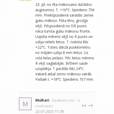
23. jūl. no rīta mākoņains dažādos
augstumos. T. +16°C. Spiediens 756
mm. Priekšpusdienā saradās zemie
gubu mākoņi. Pūta lēns, grozīgs
vējš. Pēcpusdienā no DR puses
nāca tumša gubu mākoņu fronte.
Uzpūta mērens vējš no R puses un
uzlija neliels lietus. T. nokrita līdz
+22°C. Toties dārzā puskilometru
no mājām uzlija 8 mm lietus. Uz
ceļa lielas peļķes. Pēc lietus mērens
R vējš saglabājās. Brīžiem saule
uzspīdēja. T pacēlās līdz 24°C.
Vakarā atkal zemo mākoņu vairāk.
Pašlaik t. +18°C. Spiediens 757 mm.
Mulkari
- Saulkrastu nov.
- 6
M
novērojumi
2
0
22.07.2025 11:36