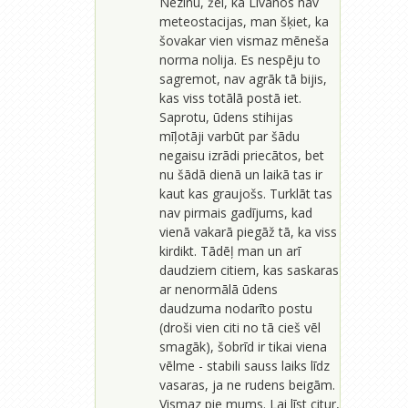
Nezinu, žēl, ka Līvānos nav
meteostacijas, man šķiet, ka
šovakar vien vismaz mēneša
norma nolija. Es nespēju to
sagremot, nav agrāk tā bijis,
kas viss totālā postā iet.
Saprotu, ūdens stihijas
mīļotāji varbūt par šādu
negaisu izrādi priecātos, bet
nu šādā dienā un laikā tas ir
kaut kas graujošs. Turklāt tas
nav pirmais gadījums, kad
vienā vakarā piegāž tā, ka viss
kirdikt. Tādēļ man un arī
daudziem citiem, kas saskaras
ar nenormālā ūdens
daudzuma nodarīto postu
(droši vien citi no tā cieš vēl
smagāk), šobrīd ir tikai viena
vēlme - stabili sauss laiks līdz
vasaras, ja ne rudens beigām.
Vismaz pie mums. Lai līst citur,