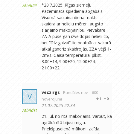
*20.7.2025. Rīgas ziemeļi.
Atbildēt
Pazemināta spiediena apgabals.
Visumā saulaina diena- nakts
skaidra ar nelielu mēreni augsto
slāņaino mākoņainību. Pievakarē
ZA-A pusē gan izveidojās nelieli cb,
bet “līdz galvai” tie neatnāca, vakarā
atkal gandrīz skaidrojās. ZZA vējš 1-
2m/s. Gaisa temperatūra: plkst.
3:00+14; 9:00+20; 15:00+24;
21:00+22.
veczirgs
- Rundāles nov.
- 600
V
novērojumi
1
0
21.07.2025 22:34
Atbildēt
21. jūl. no rīta mākoņains. Varbūt, ka
agrākā rītā bijusi migla.
Priekšpusdienā mākoņi izklīda.