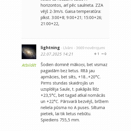
horizontos, arī pēc saulrieta. ZZA
vējš 2-3m/s. Gaisa temperatūra:
plkst. 3:00+8; 9:00+21; 15:00+26;
21:00+22,
lightning
- Līvāni
- 3669 novērojumi
22.07.2025 14:21
1
0
Šodien dominē mākoņi, bet vismaz
Atbildēt
pagaidām bez lietus. Rītā jau
apmācies, bet silts, +18...+20°C.
Pirms stundas skaidrojās un
uzspīdēja Saule, t. pakāpās līdz
+23,5°C, bet tagad atkal nomācās
un +22°C. Pārsvarā bezvējš, brīžiem
neliela pūsma no A puses. Siltuma
pietiek, lai tik lietus nebūtu.
Spiediens 755,5 mm.