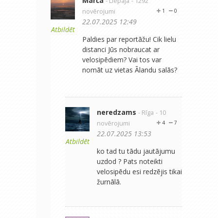
Mārča
- Liepāja
- 1292
novērojumi
1
0
22.07.2025 12:49
Atbildēt
Paldies par reportāžu! Cik lielu
distanci Jūs nobraucat ar
velosipēdiem? Vai tos var
nomāt uz vietas Ālandu salās?
neredzams
- Rīga
- 10
novērojumi
4
7
22.07.2025 13:53
Atbildēt
ko tad tu tādu jautājumu
uzdod ? Pats noteikti
velosipēdu esi redzējis tikai
žurnālā.