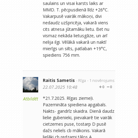
saulains un visai karsts laiks ar
MMD. T. pēcpusdienā līdz +26°C.
Vakarpusē vairāk mākoņi, divi
nedaudz uzšpricēja, vakarā viens
cits atnesa jūtamāku lietu. Bet nu
vismaz nekāda lietusgāze, un arī
nelija ilgi. Vēlākā vakarā un naktī
mierīgs un silts, patlaban +19°C,
spiediens 756 mm.
Raitis Sametis
- Rīga
- 1 novērojums
22.07.2025 10:48
0
0
*21.7.2025. Rīgas ziemeļi.
Atbildēt
Pazemināta spiediena apgabals.
Nakts- gandrīz skaidra. Dienā daudz
lielie gubenieki, pievakarē tie vairāk
cietzemes puse, tostarp D pusē
dažs neliels cb mākonis. Vakarā
lielāki cb redzami tālos A