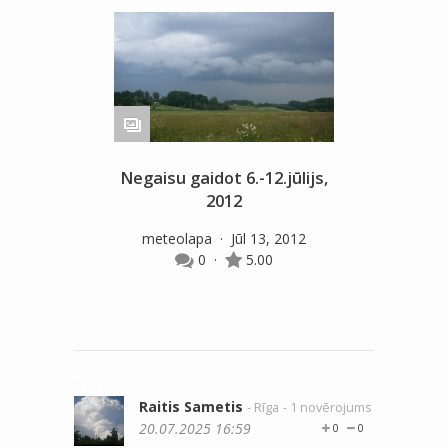
Negaisu gaidot 6.-12.jūlijs,
M
2012
meteolapa
· Jūl 13, 2012
0
·
5.00
Raitis Sametis
- Rīga
- 1 novērojums
20.07.2025 16:59
0
0