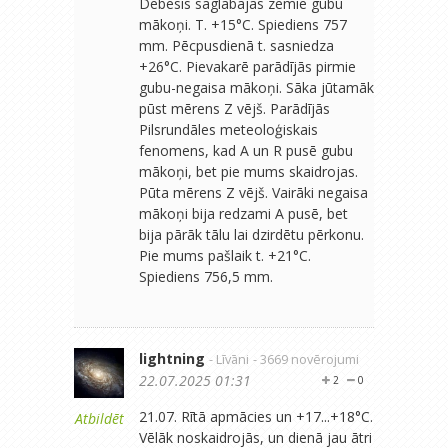
Debesīs saglabājās zemie gubu
mākoņi. T. +15°C. Spiediens 757
mm. Pēcpusdienā t. sasniedza
+26°C. Pievakarē parādījās pirmie
gubu-negaisa mākoņi. Sāka jūtamāk
pūst mērens Z vējš. Parādījās
Pilsrundāles meteoloģiskais
fenomens, kad A un R pusē gubu
mākoņi, bet pie mums skaidrojas.
Pūta mērens Z vējš. Vairāki negaisa
mākoņi bija redzami A pusē, bet
bija pārāk tālu lai dzirdētu pērkonu.
Pie mums pašlaik t. +21°C.
Spiediens 756,5 mm.
lightning
- Līvāni
- 3669 novērojumi
22.07.2025 01:31
2
0
21.07. Rītā apmācies un +17...+18°C.
Atbildēt
Vēlāk noskaidrojās, un dienā jau ātri