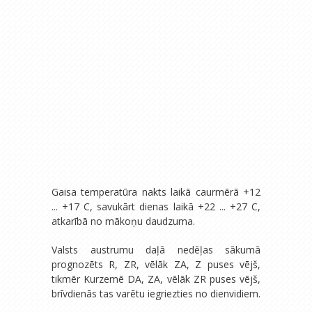
Gaisa temperatūra nakts laikā caurmērā +12
... +17 C, savukārt dienas laikā +22 ... +27 C,
atkarībā no mākoņu daudzuma.
Valsts austrumu daļā nedēļas sākumā
prognozēts R, ZR, vēlāk ZA, Z puses vējš,
tikmēr Kurzemē DA, ZA, vēlāk ZR puses vējš,
brīvdienās tas varētu iegriezties no dienvidiem.