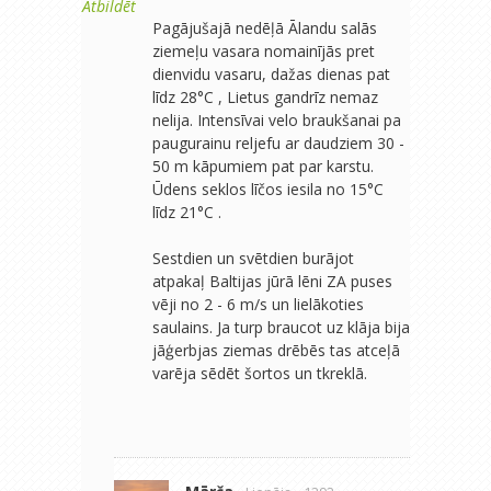
Atbildēt
Pagājušajā nedēļā Ālandu salās
ziemeļu vasara nomainījās pret
dienvidu vasaru, dažas dienas pat
līdz 28°C , Lietus gandrīz nemaz
nelija. Intensīvai velo braukšanai pa
paugurainu reljefu ar daudziem 30 -
50 m kāpumiem pat par karstu.
Ūdens seklos līčos iesila no 15°C
līdz 21°C .
Sestdien un svētdien burājot
atpakaļ Baltijas jūrā lēni ZA puses
vēji no 2 - 6 m/s un lielākoties
saulains. Ja turp braucot uz klāja bija
jāģerbjas ziemas drēbēs tas atceļā
varēja sēdēt šortos un tkreklā.