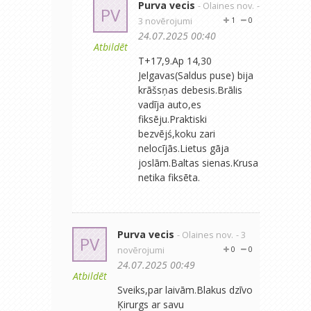
Purva vecis
- Olaines nov.
-
PV
3 novērojumi
1
0
24.07.2025 00:40
Atbildēt
T+17,9.Ap 14,30
Jelgavas(Saldus puse) bija
krāšsņas debesis.Brālis
vadīja auto,es
fiksēju.Praktiski
bezvējś,koku zari
nelocījās.Lietus gāja
joslām.Baltas sienas.Krusa
netika fiksēta.
Purva vecis
- Olaines nov.
- 3
PV
novērojumi
0
0
24.07.2025 00:49
Atbildēt
Sveiks,par laivām.Blakus dzīvo
Ķirurgs ar savu