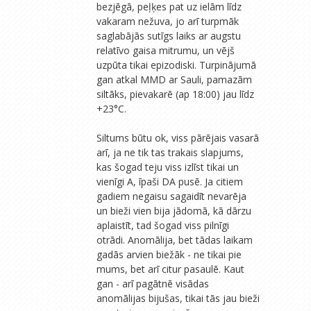
bezjēgā, peļķes pat uz ielām līdz
vakaram nežuva, jo arī turpmāk
saglabājās sutīgs laiks ar augstu
relatīvo gaisa mitrumu, un vējš
uzpūta tikai epizodiski. Turpinājumā
gan atkal MMD ar Sauli, pamazām
siltāks, pievakarē (ap 18:00) jau līdz
+23°C.
Siltums būtu ok, viss pārējais vasarā
arī, ja ne tik tas trakais slapjums,
kas šogad teju viss izlīst tikai un
vienīgi A, īpaši DA pusē. Ja citiem
gadiem negaisu sagaidīt nevarēja
un bieži vien bija jādomā, kā dārzu
aplaistīt, tad šogad viss pilnīgi
otrādi. Anomālija, bet tādas laikam
gadās arvien biežāk - ne tikai pie
mums, bet arī citur pasaulē. Kaut
gan - arī pagātnē visādas
anomālijas bijušas, tikai tās jau bieži