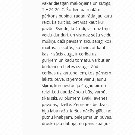
vakar diezgan mākoņains un sutīgs,
T +24-26°C. Šodien pa malām
pērkons bubina, radari rāda jau kuru
reizi, ka tūlīt līs, bet viss kaut kur
pazūd. Sviedri, kož odi, vismaz triju
veidu dunduri, un vismaz sešu veidu
mušiņi, daži pavisam sīki, sāpīgi kož,
maitas. Izskatās, ka beidzot kaut
kas ir sācis augt, ir cerība uz
gurķiem un kādu tomātu, varbūt arī
burkāni un bietes izaugs. Zūd
cerības uz kartupeļiem, tos pārņem
lakstu puve, izņemot vienu jaunu
šķirni, kuru iestādīju šogad pirmo
reizi. Ļoti daudz ābolu būs, varbūt
tikai sīki. Ar plūmēm švaki, avenes
pavājas, dzeltē. Zemenes beidzās,
bija laba raža. Ķiršus nācās glābt no
putnu knābjiem, pelējuma un puves,
drusku jau dabūja, nu pāris spaiņus.