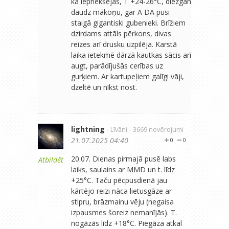
kā iepriekšējās, T +24-26°C, diezgan
daudz mākoņu, gar A DA pusi
staigā gigantiski gubenieki. Brīžiem
dzirdams attāls pērkons, divas
reizes arī drusku uzpilēja. Karstā
laika ietekmē dārzā kautkas sācis arī
augt, parādījušās cerības uz
gurķiem. Ar kartupeļiem galīgi vāji,
dzeltē un nīkst nost.
lightning
- Līvāni
- 3669 novērojumi
21.07.2025 04:40
0
0
20.07. Dienas pirmajā pusē labs
Atbildēt
laiks, saulains ar MMD un t. līdz
+25°C. Taču pēcpusdienā jau
kārtējo reizi nāca lietusgāze ar
stipru, brāzmainu vēju (negaisa
izpausmes šoreiz nemanījās). T.
nogāzās līdz +18°C. Piegāza atkal