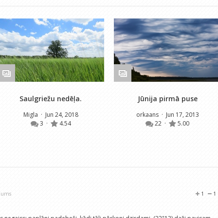
Saulgriežu nedēļa.
Jūnija pirmā puse
Migla
· Jun 24, 2018
orkaans
· Jun 17, 2013
3
·
4.54
22
·
5.00
ojums
1
1