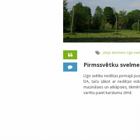
jūnijs
karstums
Līgo
sve
Pirmssvētku svelme
Līgo svētku nedēļas pirmajā pusē
DA, taču sākot ar nedēļas vidu
mazināsies un atkāpsies, tikmēr 
varētu paiet karstuma zīmē.