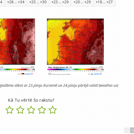
34
+28 ... +34
+23 ... +30
+23 ... +29
+20 ... +29
+18 ... +27
idāma sākot ar 23.jūniju Kurzemē un 24.jūniju pārējā valstī (weather.us)
Kā Tu vērtē šo rakstu?