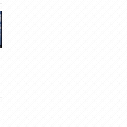
Līgo prognoze 2020
Saulgrieži un Līgo Vecpie
meteolapa
· Jun 21, 2020
muntis
· Jun 24, 2013
61
·
5.00
9
·
4.73