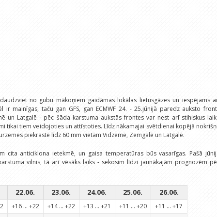
 daudzviet no gubu mākoņiem gaidāmas lokālas lietusgāzes un iespējams ar
l ir mainīgas, taču gan GFS, gan ECMWF 24. - 25.jūnijā paredz auksto fronti
mē un Latgalē - pēc šāda karstuma aukstās frontes var nest arī stihiskus lai
mi tikai tiem veidojoties un attīstoties. Līdz nākamajai svētdienai kopējā nokriš
urzemes piekrastē līdz 60 mm vietām Vidzemē, Zemgalē un Latgalē.
m cita anticiklona ietekmē, un gaisa temperatūras būs vasarīgas. Pašā jūni
 karstuma vilnis, tā arī vēsāks laiks - sekosim līdzi jaunākajām prognozēm p
22.06.
23.06.
24.06.
25.06.
26.06.
22
+16 ... +22
+14 ... +22
+13 ... +21
+11 ... +20
+11 ... +17