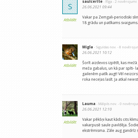
saulcerīte
- Rīga
- 2 novērojumi
S
26.06.2021 09:44
Vakar pa Zemgali-periodiski slin
Atbildēt
18 grādu un patīkams svaigums
Migla
- Siguldas nov.
- 8 novēroju
26.06.2021 10:12
Šorīt aizdevos izpētīt, kas mežā
Atbildēt
meža gabalus, un kā par spīti- lab
gailenēm patīk augt! Vēl neizcir
roka neceļas lasīt. Ja atkal nei
Lauma
- Mālpils nov.
- 0 novēroj
26.06.2021 12:10
Vakar pēkšņi kaut kāds cits klima
Atbildēt
vakarpusē saule pavīdēja. Šodi
ekstrēmisma. Zāle aug gandrīz s