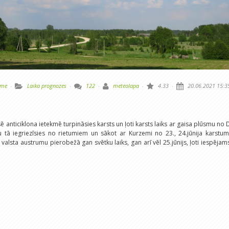
lme
·
Laika prognozes
·
122
·
meteolapa
·
4.33
·
20.06.2021 15:3
 anticiklona ietekmē turpināsies karsts un ļoti karsts laiks ar gaisa plūsmu no 
 tā iegriezīsies no rietumiem un sākot ar Kurzemi no 23., 24.jūnija karstu
valsta austrumu pierobežā gan svētku laiks, gan arī vēl 25.jūnijs, ļoti iespējam