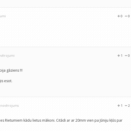
jumi
0
0
ovērojumi
1
0
ija gāziens !!!
is esot.
1 novērojums
1
2
s Rietumiem kādu lietus mākoni. Citādi ar ar 20mm vien pa Jūniju kļūs par