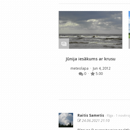
Jūnija iesākums ar krusu
meteolapa
· Jun 4, 2012
0
·
5.00
Raitis Sametis
- Rīga
- 1 novēr
24.06.2021 21:10