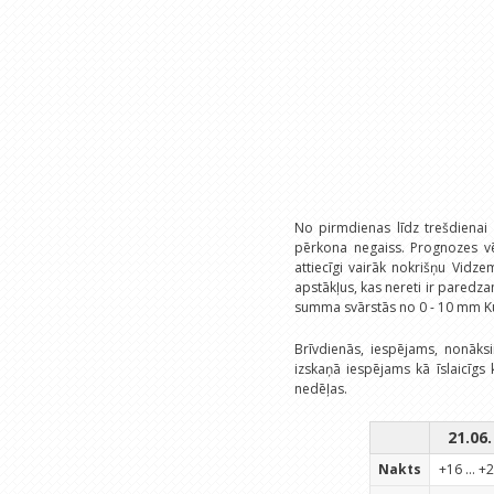
No pirmdienas līdz trešdienai
pērkona negaiss. Prognozes vē
attiecīgi vairāk nokrišņu Vidze
apstākļus, kas nereti ir paredza
summa svārstās no 0 - 10 mm K
Brīvdienās, iespējams, nonāksi
izskaņā iespējams kā īslaicīgs
nedēļas.
21.06.
Nakts
+16 ... +