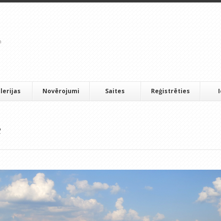
lerijas
Novērojumi
Saites
Reģistrēties
e