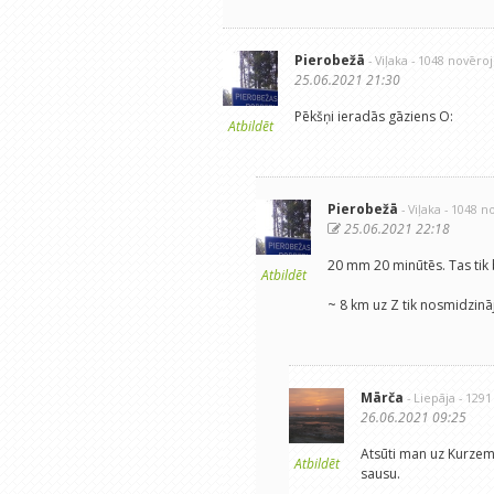
Pierobežā
- Viļaka
- 1048 novēro
25.06.2021 21:30
Pēkšņi ieradās gāziens O:
Atbildēt
Pierobežā
- Viļaka
- 1048 n
25.06.2021 22:18
20 mm 20 minūtēs. Tas tik b
Atbildēt
~ 8 km uz Z tik nosmidzināj
Mārča
- Liepāja
- 129
26.06.2021 09:25
Atsūti man uz Kurzeme
Atbildēt
sausu.