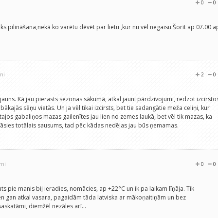
0
0
ks pilināšana,nekā ko varētu dēvēt par lietu ,kur nu vēl negaisu.Šorīt ap 07.00 a
.
mi
2
0
 jauns. Kā jau pierasts sezonas sākumā, atkal jauni pārdzīvojumi, redzot izcirsto
ākajās sēņu vietās. Un ja vēl tikai izcirsts, bet tie sadangātie meža celiņi, kur
stajos gabaliņos mazas gailenītes jau lien no zemes laukā, bet vēl tik mazas, ka
estāsies totālais sausums, tad pēc kādas nedēļas jau būs ņemamas.
umi
0
0
ts pie manis bij ieradies, nomācies, ap +22°C un ik pa laikam līņāja. Tik
en gan atkal vasara, pagaidām tāda latviska ar mākoņaitiņām un bez
askatāmi, diemžēl nezāles arī...