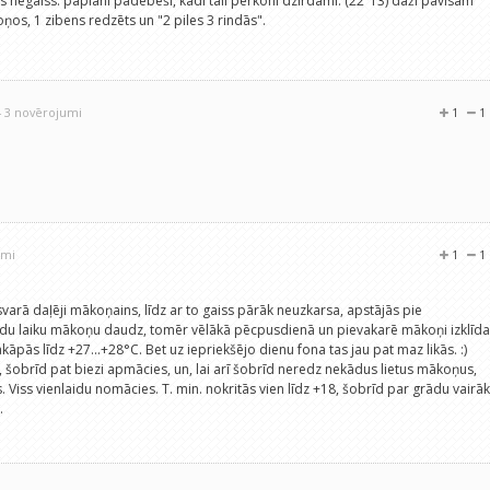
s negaiss: paplāni padebeši, kādi tāli pērkoni dzirdami. (22"13) daži pavisam
ņos, 1 zibens redzēts un "2 piles 3 rindās".
- 3 novērojumi
1
1
umi
1
1
varā daļēji mākoņains, līdz ar to gaiss pārāk neuzkarsa, apstājās pie
ādu laiku mākoņu daudz, tomēr vēlākā pēcpusdienā un pievakarē mākoņi izklīda
pakāpās līdz +27...+28°C. Bet uz iepriekšējo dienu fona tas jau pat maz likās. :)
 šobrīd pat biezi apmācies, un, lai arī šobrīd neredz nekādus lietus mākoņus,
es. Viss vienlaidu nomācies. T. min. nokritās vien līdz +18, šobrīd par grādu vairāk
.