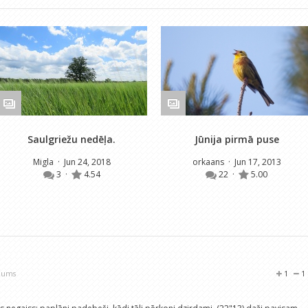
Saulgriežu nedēļa.
Jūnija pirmā puse
Migla
· Jun 24, 2018
orkaans
· Jun 17, 2013
3
·
4.54
22
·
5.00
ojums
1
1