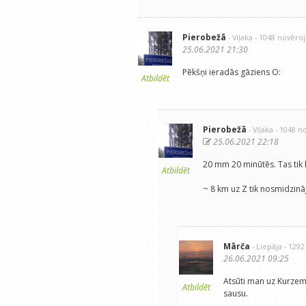
Pierobežā
- Viļaka
- 1048 novēro
25.06.2021 21:30
Pēkšņi ieradās gāziens O:
Atbildēt
Pierobežā
- Viļaka
- 1048 n
25.06.2021 22:18
20 mm 20 minūtēs. Tas tik b
Atbildēt
~ 8 km uz Z tik nosmidzināj
Mārča
- Liepāja
- 129
26.06.2021 09:25
Atsūti man uz Kurzeme
Atbildēt
sausu.