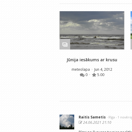
Jūnija iesākums ar krusu
meteolapa
· Jun 4, 2012
0
·
5.00
Raitis Sametis
- Rīga
- 1 novēr
24.06.2021 21:10