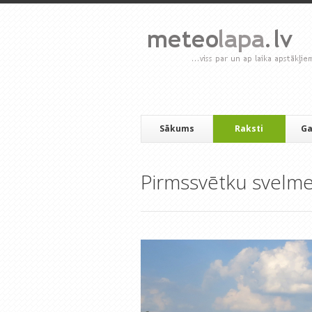
Sākums
Raksti
Ga
Pirmssvētku svelm