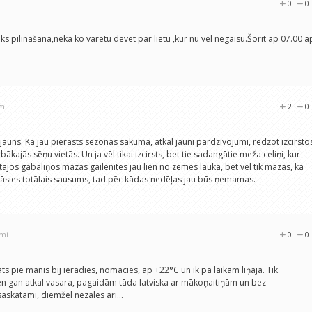
0
0
ks pilināšana,nekā ko varētu dēvēt par lietu ,kur nu vēl negaisu.Šorīt ap 07.00 a
.
mi
2
0
 jauns. Kā jau pierasts sezonas sākumā, atkal jauni pārdzīvojumi, redzot izcirsto
ākajās sēņu vietās. Un ja vēl tikai izcirsts, bet tie sadangātie meža celiņi, kur
stajos gabaliņos mazas gailenītes jau lien no zemes laukā, bet vēl tik mazas, ka
estāsies totālais sausums, tad pēc kādas nedēļas jau būs ņemamas.
umi
0
0
ts pie manis bij ieradies, nomācies, ap +22°C un ik pa laikam līņāja. Tik
en gan atkal vasara, pagaidām tāda latviska ar mākoņaitiņām un bez
askatāmi, diemžēl nezāles arī...