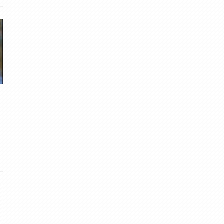
Līgo prognoze 2020
Saulgrieži un Līgo Vecpie
meteolapa
· Jun 21, 2020
muntis
· Jun 24, 2013
61
·
5.00
9
·
4.73