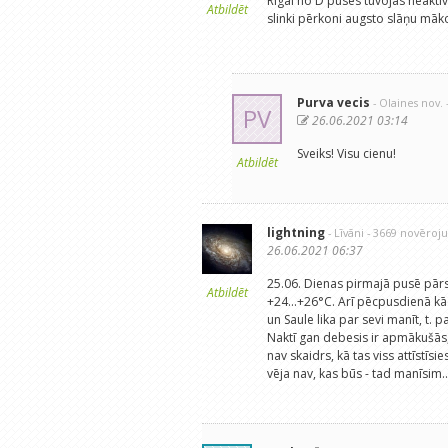
Rīgai no D puses tuvojas neaktīv
Atbildēt
slinki pērkoni augsto slāņu māko
Purva vecis
- Olaines nov.
PV
26.06.2021 03:14
Sveiks! Visu cienu!
Atbildēt
lightning
- Līvāni
- 3669 novēroj
26.06.2021 06:37
25.06. Dienas pirmajā pusē pārs
Atbildēt
+24...+26°C. Arī pēcpusdienā k
un Saule lika par sevi manīt, t. 
Naktī gan debesis ir apmākušās,
nav skaidrs, kā tas viss attīstīsi
vēja nav, kas būs - tad manīsim..