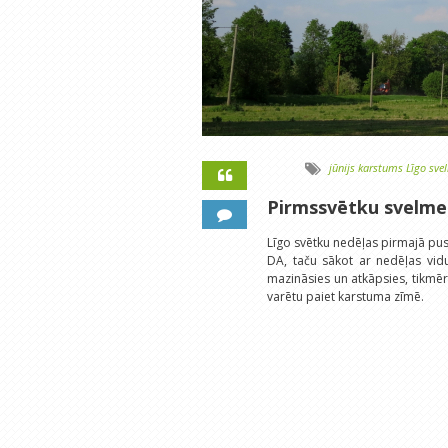
jūnijs
karstums
Līgo
sve
Pirmssvētku svelme
Līgo svētku nedēļas pirmajā pusē
DA, taču sākot ar nedēļas vidu
mazināsies un atkāpsies, tikmēr 
varētu paiet karstuma zīmē.