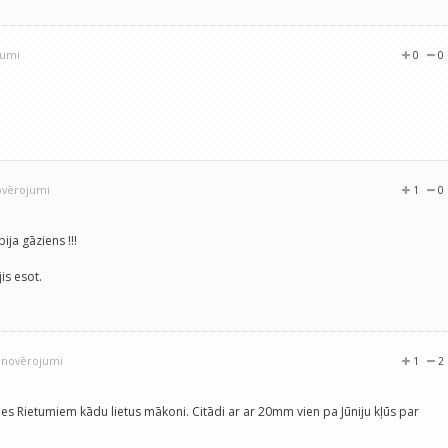
jumi
0
0
ovērojumi
1
0
ija gāziens !!!
is esot.
2 novērojumi
1
2
s Rietumiem kādu lietus mākoni. Citādi ar ar 20mm vien pa Jūniju kļūs par