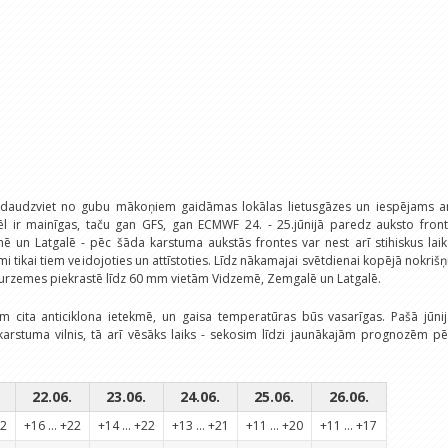
 daudzviet no gubu mākoņiem gaidāmas lokālas lietusgāzes un iespējams ar
l ir mainīgas, taču gan GFS, gan ECMWF 24. - 25.jūnijā paredz auksto fronti
mē un Latgalē - pēc šāda karstuma aukstās frontes var nest arī stihiskus lai
mi tikai tiem veidojoties un attīstoties. Līdz nākamajai svētdienai kopējā nokriš
urzemes piekrastē līdz 60 mm vietām Vidzemē, Zemgalē un Latgalē.
m cita anticiklona ietekmē, un gaisa temperatūras būs vasarīgas. Pašā jūni
 karstuma vilnis, tā arī vēsāks laiks - sekosim līdzi jaunākajām prognozēm p
22.06.
23.06.
24.06.
25.06.
26.06.
22
+16 ... +22
+14 ... +22
+13 ... +21
+11 ... +20
+11 ... +17