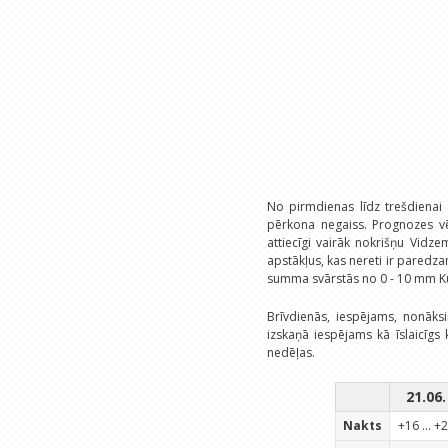
No pirmdienas līdz trešdienai
pērkona negaiss. Prognozes vē
attiecīgi vairāk nokrišņu Vidze
apstākļus, kas nereti ir paredza
summa svārstās no 0 - 10 mm K
Brīvdienās, iespējams, nonāksi
izskaņā iespējams kā īslaicīgs
nedēļas.
21.06.
Nakts
+16 ... +