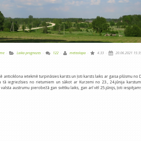
lme
·
Laika prognozes
·
122
·
meteolapa
·
4.33
·
20.06.2021 15:3
 anticiklona ietekmē turpināsies karsts un ļoti karsts laiks ar gaisa plūsmu no 
 tā iegriezīsies no rietumiem un sākot ar Kurzemi no 23., 24.jūnija karstu
valsta austrumu pierobežā gan svētku laiks, gan arī vēl 25.jūnijs, ļoti iespējam