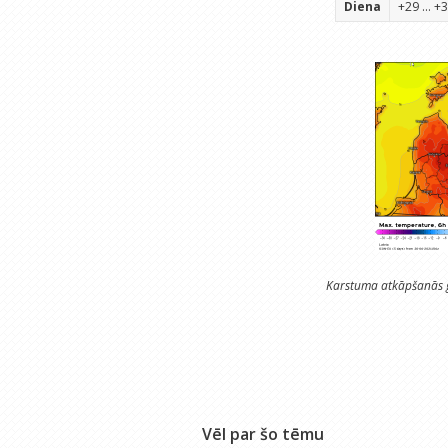
Diena
+29 ... +
Karstuma atkāpšanās ga
Vēl par šo tēmu