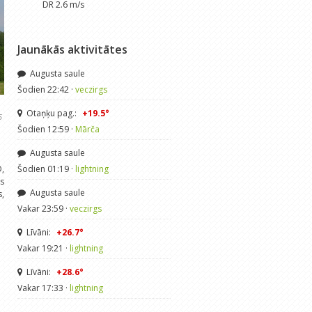
DR 2.6 m/s
Jaunākās aktivitātes
Augusta saule
Šodien 22:42 ·
veczirgs
Otaņķu pag.:
+19.5°
5
Šodien 12:59 ·
Mārča
Augusta saule
D,
Šodien 01:19 ·
lightning
ms
Augusta saule
s,
Vakar 23:59 ·
veczirgs
Līvāni:
+26.7°
Vakar 19:21 ·
lightning
Līvāni:
+28.6°
Vakar 17:33 ·
lightning