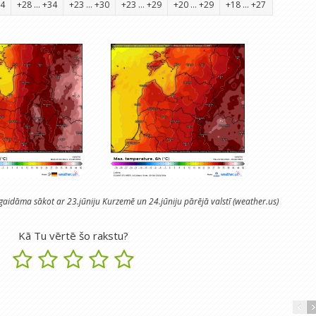
34
+28 ... +34
+23 ... +30
+23 ... +29
+20 ... +29
+18 ... +27
idāma sākot ar 23.jūniju Kurzemē un 24.jūniju pārējā valstī (weather.us)
Kā Tu vērtē šo rakstu?