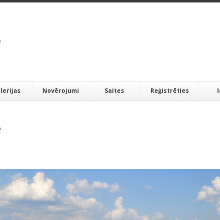
lerijas
Novērojumi
Saites
Reģistrēties
e