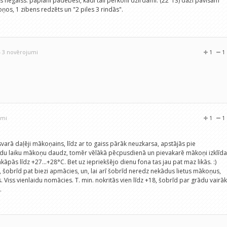
s negaiss: paplāni padebeši, kādi tāli pērkoni dzirdami. (22"13) daži pavisam
ņos, 1 zibens redzēts un "2 piles 3 rindās".
- 3 novērojumi
1
1
umi
1
1
varā daļēji mākoņains, līdz ar to gaiss pārāk neuzkarsa, apstājās pie
ādu laiku mākoņu daudz, tomēr vēlākā pēcpusdienā un pievakarē mākoņi izklīda
pakāpās līdz +27...+28°C. Bet uz iepriekšējo dienu fona tas jau pat maz likās. :)
 šobrīd pat biezi apmācies, un, lai arī šobrīd neredz nekādus lietus mākoņus,
es. Viss vienlaidu nomācies. T. min. nokritās vien līdz +18, šobrīd par grādu vairāk
.