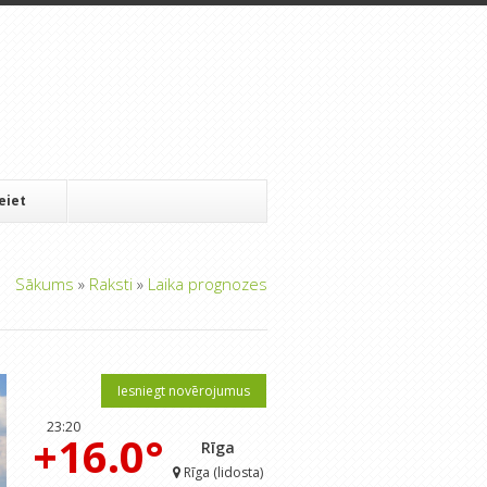
Ieiet
Sākums
»
Raksti
»
Laika prognozes
Iesniegt novērojumus
23:20
+16.0°
Rīga
Rīga (lidosta)