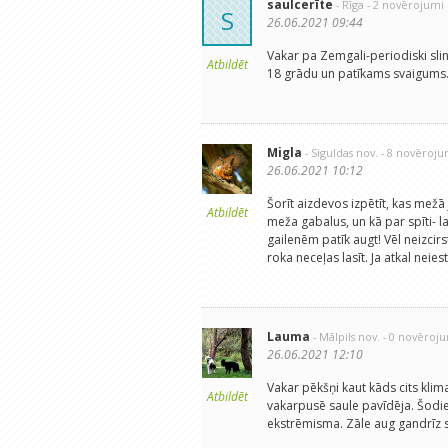
saulcerīte
- Rīga
- 2 novērojumi
S
26.06.2021 09:44
Vakar pa Zemgali-periodiski slin
Atbildēt
18 grādu un patīkams svaigums
Migla
- Siguldas nov.
- 8 novēroju
26.06.2021 10:12
Šorīt aizdevos izpētīt, kas mežā
Atbildēt
meža gabalus, un kā par spīti- lab
gailenēm patīk augt! Vēl neizcir
roka neceļas lasīt. Ja atkal nei
Lauma
- Mālpils nov.
- 0 novēroj
26.06.2021 12:10
Vakar pēkšņi kaut kāds cits klima
Atbildēt
vakarpusē saule pavīdēja. Šodi
ekstrēmisma. Zāle aug gandrīz s