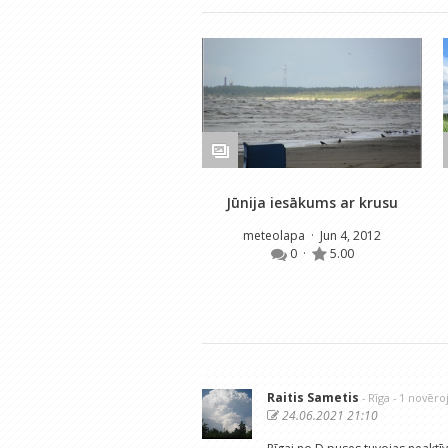
Jūnija iesākums ar krusu
meteolapa
· Jun 4, 2012
0
·
5.00
Raitis Sametis
- Rīga
- 1 novēr
24.06.2021 21:10