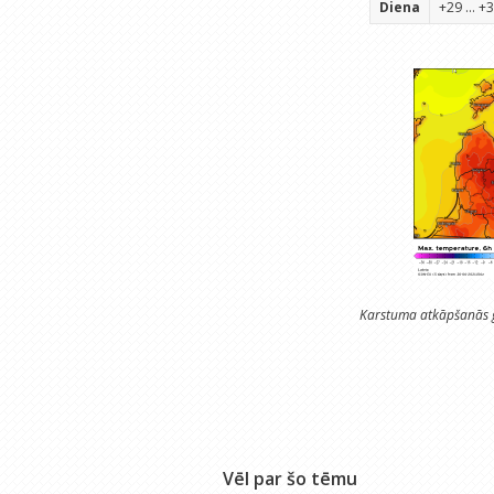
Diena
+29 ... +
Karstuma atkāpšanās ga
Vēl par šo tēmu