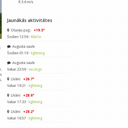
R 3.6 m/s
Jaunākās aktivitātes
Otaņķu pag.:
+19.5°
Šodien 12:59 ·
Mārča
Augusta saule
5
Šodien 01:19 ·
lightning
Augusta saule
D,
Vakar 23:59 ·
veczirgs
ms
Līvāni:
+26.7°
s,
Vakar 19:21 ·
lightning
Līvāni:
+28.6°
Vakar 17:33 ·
lightning
Līvāni:
+28.2°
Vakar 16:57 ·
lightning