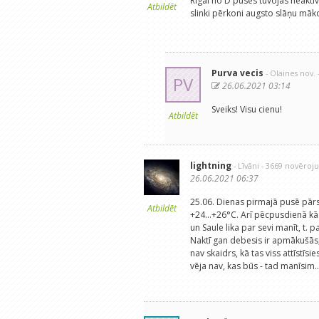
Rīgai no D puses tuvojas neaktīv
Atbildēt
slinki pērkoni augsto slāņu māko
Purva vecis
- Olaines nov.
PV
26.06.2021 03:14
Sveiks! Visu cienu!
Atbildēt
lightning
- Līvāni
- 3669 novēroj
26.06.2021 06:37
25.06. Dienas pirmajā pusē pārs
Atbildēt
+24...+26°C. Arī pēcpusdienā k
un Saule lika par sevi manīt, t. 
Naktī gan debesis ir apmākušās,
nav skaidrs, kā tas viss attīstīsi
vēja nav, kas būs - tad manīsim..