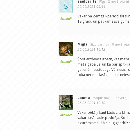
saulcerīte
- Rīga
- 2 novērojumi
S
26.06.2021 09:44
Vakar pa Zemgali-periodiski slin
Atbildēt
18 grādu un patīkams svaigums
Migla
- Siguldas nov.
- 8 novēroju
26.06.2021 10:12
Šorīt aizdevos izpētīt, kas mežā
Atbildēt
meža gabalus, un kā par spīti- lab
gailenēm patīk augt! Vēl neizcir
roka neceļas lasīt. Ja atkal nei
Lauma
- Mālpils nov.
- 0 novēroj
26.06.2021 12:10
Vakar pēkšņi kaut kāds cits klima
Atbildēt
vakarpusē saule pavīdēja. Šodi
ekstrēmisma. Zāle aug gandrīz s