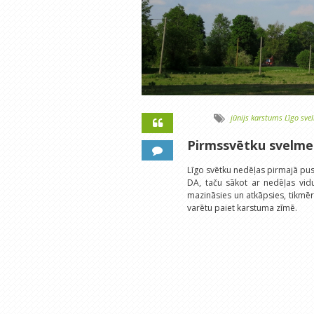
jūnijs
karstums
Līgo
sve
Pirmssvētku svelme
Līgo svētku nedēļas pirmajā pusē
DA, taču sākot ar nedēļas vidu
mazināsies un atkāpsies, tikmēr 
varētu paiet karstuma zīmē.