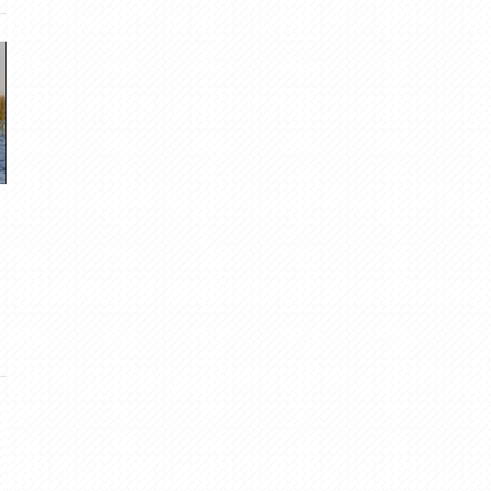
Līgo prognoze 2020
Saulgrieži un Līgo Vecpie
meteolapa
· Jun 21, 2020
muntis
· Jun 24, 2013
61
·
5.00
9
·
4.73