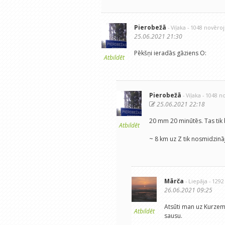
Pierobežā
- Viļaka
- 1048 novēro
25.06.2021 21:30
Pēkšņi ieradās gāziens O:
Atbildēt
Pierobežā
- Viļaka
- 1048 n
25.06.2021 22:18
20 mm 20 minūtēs. Tas tik b
Atbildēt
~ 8 km uz Z tik nosmidzināj
Mārča
- Liepāja
- 129
26.06.2021 09:25
Atsūti man uz Kurzeme
Atbildēt
sausu.