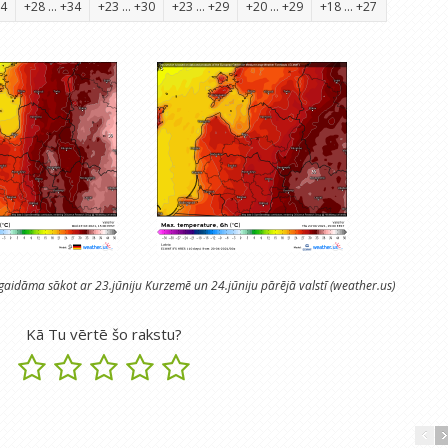
34
+28 ... +34
+23 ... +30
+23 ... +29
+20 ... +29
+18 ... +27
idāma sākot ar 23.jūniju Kurzemē un 24.jūniju pārējā valstī (weather.us)
Kā Tu vērtē šo rakstu?