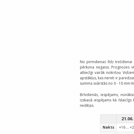
No pirmdienas līdz trešdienai
pērkona negaiss. Prognozes vē
attiecīgi vairāk nokrišņu Vidze
apstākļus, kas nereti ir paredza
summa svārstās no 0 - 10 mm K
Brīvdienās, iespējams, nonāksi
izskaņā iespējams kā īslaicīgs
nedēļas.
21.06.
Nakts
+16 ... +