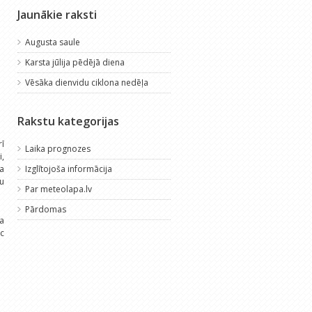
Jaunākie raksti
Augusta saule
Karsta jūlija pēdējā diena
Vēsāka dienvidu ciklona nedēļa
Rakstu kategorijas
ī
Laika prognozes
,
ka
Izglītojoša informācija
ņu
Par meteolapa.lv
Pārdomas
ja
ēc