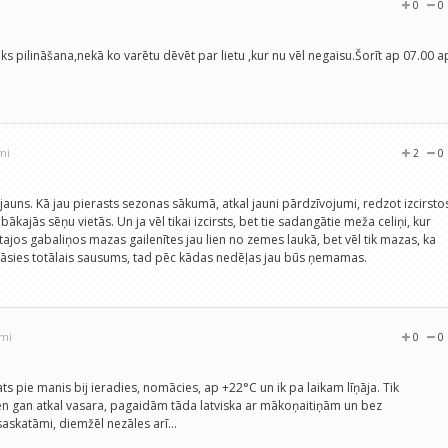
0
0
ks pilināšana,nekā ko varētu dēvēt par lietu ,kur nu vēl negaisu.Šorīt ap 07.00 a
.
mi
2
0
 jauns. Kā jau pierasts sezonas sākumā, atkal jauni pārdzīvojumi, redzot izcirsto
ākajās sēņu vietās. Un ja vēl tikai izcirsts, bet tie sadangātie meža celiņi, kur
stajos gabaliņos mazas gailenītes jau lien no zemes laukā, bet vēl tik mazas, ka
estāsies totālais sausums, tad pēc kādas nedēļas jau būs ņemamas.
umi
0
0
ts pie manis bij ieradies, nomācies, ap +22°C un ik pa laikam līņāja. Tik
en gan atkal vasara, pagaidām tāda latviska ar mākoņaitiņām un bez
askatāmi, diemžēl nezāles arī...