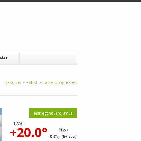
Ieiet
Sākums
»
Raksti
»
Laika prognozes
Iesniegt novērojumus
12:50
+20.0°
Rīga
Rīga (lidosta)