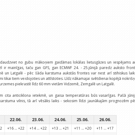
 daudzviet no gubu mākoņiem gaidāmas lokālas lietusgāzes un iespējams ar
l ir mainīgas, taču gan GFS, gan ECMWF 24. - 25.jūnijā paredz auksto fronti
mē un Latgalē - pēc šāda karstuma aukstās frontes var nest arī stihiskus lai
mi tikai tiem veidojoties un attīstoties. Līdz nākamajai svētdienai kopējā nokriš
urzemes piekrastē līdz 60 mm vietām Vidzemē, Zemgalē un Latgalē.
m cita anticiklona ietekmē, un gaisa temperatūras būs vasarīgas. Pašā jūni
 karstuma vilnis, tā arī vēsāks laiks - sekosim līdzi jaunākajām prognozēm p
22.06.
23.06.
24.06.
25.06.
26.06.
22
+16 ... +22
+14 ... +22
+13 ... +21
+11 ... +20
+11 ... +17