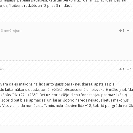
s negaiss: paplāni padebeši, kādi tāli pērkoni dzirdami. (22"13) daži pavisam
ņos, 1 zibens redzēts un "2 piles 3 rindās".
- 3 novērojumi
1
1
umi
1
1
varā daļēji mākoņains, līdz ar to gaiss pārāk neuzkarsa, apstājās pie
ādu laiku mākoņu daudz, tomēr vēlākā pēcpusdienā un pievakarē mākoņi izklīda
pakāpās līdz +27...+28°C. Bet uz iepriekšējo dienu fona tas jau pat maz likās. :)
 šobrīd pat biezi apmācies, un, lai arī šobrīd neredz nekādus lietus mākoņus,
es. Viss vienlaidu nomācies. T. min. nokritās vien līdz +18, šobrīd par grādu vairāk
.