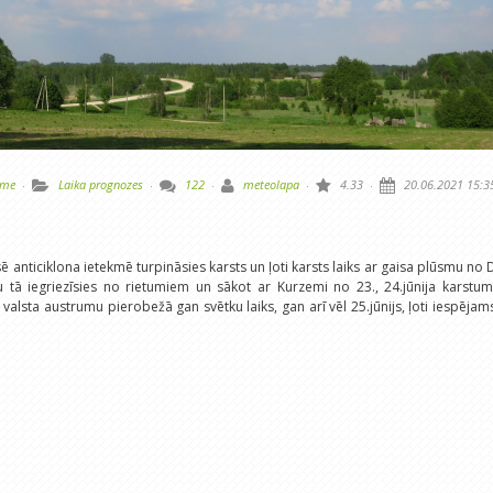
lme
·
Laika prognozes
·
122
·
meteolapa
·
4.33
·
20.06.2021 15:3
 anticiklona ietekmē turpināsies karsts un ļoti karsts laiks ar gaisa plūsmu no 
 tā iegriezīsies no rietumiem un sākot ar Kurzemi no 23., 24.jūnija karstu
valsta austrumu pierobežā gan svētku laiks, gan arī vēl 25.jūnijs, ļoti iespējam