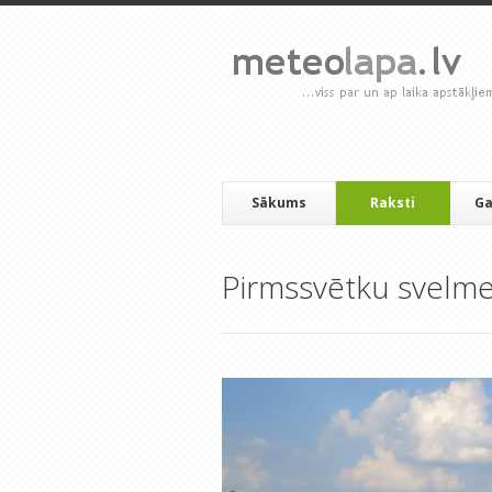
Sākums
Raksti
Ga
Pirmssvētku svelm