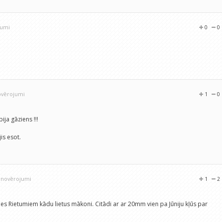
jumi
0
0
ovērojumi
1
0
ija gāziens !!!
is esot.
2 novērojumi
1
2
s Rietumiem kādu lietus mākoni. Citādi ar ar 20mm vien pa Jūniju kļūs par