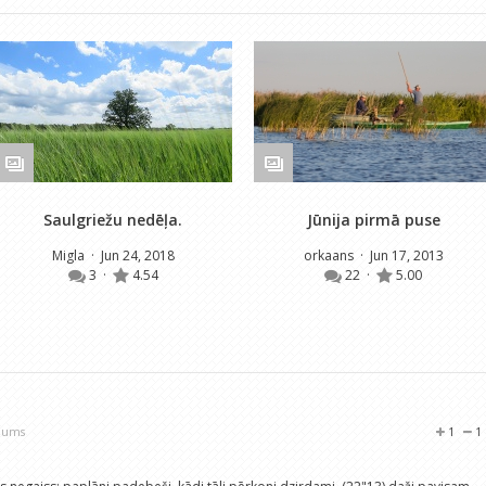
Saulgriežu nedēļa.
Jūnija pirmā puse
Migla
· Jun 24, 2018
orkaans
· Jun 17, 2013
3
·
4.54
22
·
5.00
ojums
1
1