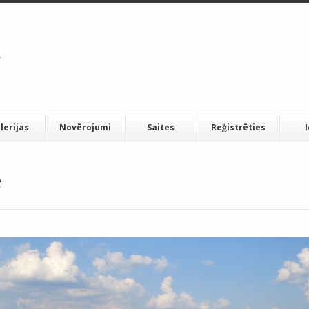
lerijas
Novērojumi
Saites
Reģistrēties
e