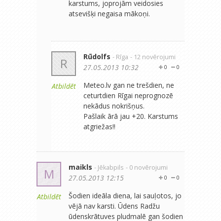
karstums, joprojām veidosies
atsevišķi negaisa mākoņi.
Rūdolfs
- Rīga
- 12 novērojumi
R
27.05.2013 10:32
0
0
Meteo.lv gan ne trešdien, ne
Atbildēt
ceturtdien Rīgai neprognozē
nekādus nokrišņus.
Pašlaik ārā jau +20. Karstums
atgriežas!!
maikls
- Jēkabpils
- 0 novērojumi
M
27.05.2013 12:15
0
0
Šodien ideāla diena, lai sauļotos, jo
Atbildēt
vējā nav karsti. Ūdens Radžu
ūdenskrātuves pludmalē gan šodien