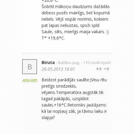
+20,6*C.
Šobrīd mākoņu daudzums dažādās
debess pusēs mainīgs, bet kopumā
neliels. Vējš vispār norimis, kokiem
pat lapas nekustas, spoži spīd
Saule, silts, mierīgs maija vakars. :)
T* +19,6*C.
Biruta
- Babītes pag.
- 110 novērojumi
B
26.05.2013 16:01
0
0
Beidzot parādījās saulīte:)Visu rītu
Atbildēt
pretīgs smidzeklis,
vējains.Temperatūra augstāk tik
tagad pakāpās, uzspīdot
saulei,+16*C.Retorisks jautājums:
kā lai nopļauj zāli, ja tāvisu laiku ir
slapja?