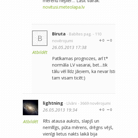
mērenu nepier… Lasīt vairāk:
novitusi.meteolapa.lv
Biruta
- Babītes pag.
- 110
B
novērojumi
0
0
26.05.2013 17:38
Atbildēt
Patīkamas prognozes, arī t*
normāla LV vasarai, bet....tik
tālu vēl līdz Jāņiem, ka nevar īsti
tam visam ticēt:)
lightning
- Līvāni
- 3669 novērojumi
26.05.2013 19:34
0
0
Rīts atausa auksts, slapjš un
Atbildēt
nemīlīgs, pūta mērens, drēgns vējš,
vienīgi lietus nakts laikā bija