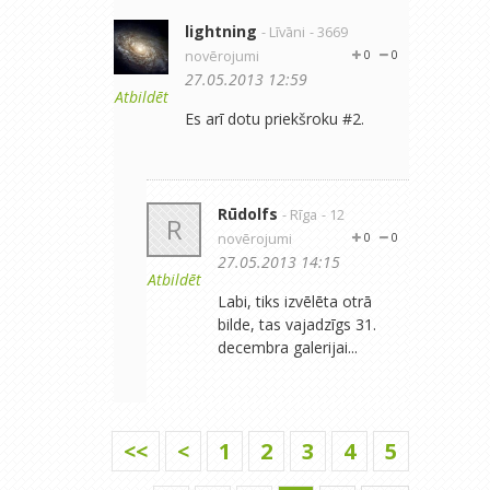
lightning
- Līvāni
- 3669
novērojumi
0
0
27.05.2013 12:59
Atbildēt
Es arī dotu priekšroku #2.
Rūdolfs
- Rīga
- 12
R
novērojumi
0
0
27.05.2013 14:15
Atbildēt
Labi, tiks izvēlēta otrā
bilde, tas vajadzīgs 31.
decembra galerijai...
<<
<
1
2
3
4
5