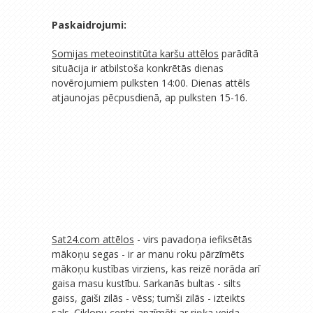
Paskaidrojumi:
Somijas meteoinstitūta karšu attēlos
parādītā
situācija ir atbilstoša konkrētās dienas
novērojumiem pulksten 14:00. Dienas attēls
atjaunojas pēcpusdienā, ap pulksten 15-16.
Sat24.com attēlos
- virs pavadoņa iefiksētās
mākoņu segas - ir ar manu roku pārzīmēts
mākoņu kustības virziens, kas reizē norāda arī
gaisa masu kustību. Sarkanās bultas - silts
gaiss, gaiši zilās - vēss; tumši zilās - izteikts
sals. Ciklonu centri apzīmēti ar riņķa veida