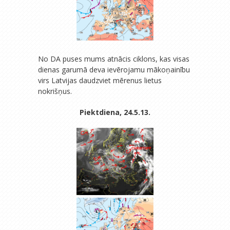
No DA puses mums atnācis ciklons, kas visas
dienas garumā deva ievērojamu mākoņainību
virs Latvijas daudzviet mērenus lietus
nokrišņus.
Piektdiena, 24.5.13.