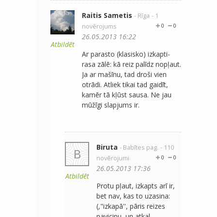
Raitis Sametis
- Rīga
- 1
novērojums
0
0
26.05.2013 16:22
Atbildēt
Ar parasto (klasisko) izkapti-
rasa zālē: kā reiz palīdz nopļaut.
Ja ar mašīnu, tad droši vien
otrādi. Atliek tikai tad gaidīt,
kamēr tā kļūst sausa. Ne jau
mūžīgi slapjums ir.
Biruta
- Babītes pag.
- 110
B
novērojumi
0
0
26.05.2013 17:36
Atbildēt
Protu pļaut, izkapts arī ir,
bet nav, kas to uzasina:
(,"izkapā'', pāris reizes
pavicinu, un atkal