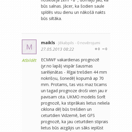
būs salnas. Jācer, ka šodien saule
spīdēs visu dienu un nākošā nakts
būs siltāka.
maikls
- Jēkabpils
- 0 novērojumi
M
27.05.2013 08:22
0
0
ECMWF vakardienas prognozē
Atbildēt
(yr.no lapā) vispār šausmas
sarēķinātas - Rīgai trešdien 44 mm
nokrišņu, šonedēļ kopumā ap 70
mm. Protams, tas viss maz ticams
un tagad prognoze droši vien jau ir
pavisam cita. UKMO modelis šorīt
prognozē, ka stiprākais lietus neliela
ciklona dēļ būs trešdien un
ceturtdien Vidzemē, bet GFS
prognozē, ka jau ceturtdien stiprais
lietus būs aizgājis un sāks ieplūst