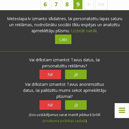
6
7
8
9
>
>>
Meteolapa.lv izmanto sīkdatnes, lai personalizētu lapas saturu
un reklāmas, nodrošinātu sociālo tīklu iespējas un analizētu
x
Lai pievienotu komentārus,
apmeklētāju plūsmu.
Uzzināt vairāk.
Jums ir
jāautentificējas
!
Labi
Vai drīkstam izmantot Tavus datus, lai
personalizētu reklāmas?
Nē
Jā
Iesniegt novērojumus
Vai drīkstam izmantot Tavus anonimizētus
datus, lai palīdzētu mums sekot apmeklētāju
plūsmai?
Nē
Jā
+21.0°
15:20
Rīga
(šos uzstādījumus varat mainīt jebkurā brīdī
privātuma politikas sadaļā
)
R 3.1 m/s
Rīga (lidosta)