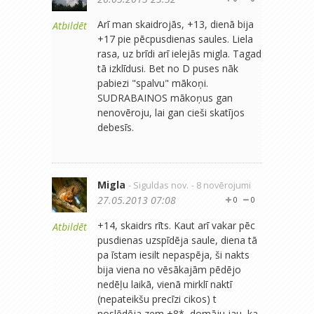
Arī man skaidrojās, +13, dienā bija
Atbildēt
+17 pie pēcpusdienas saules. Liela
rasa, uz brīdi arī ielejās migla. Tagad
tā izklīdusi. Bet no D puses nāk
pabiezi "spalvu" mākoņi.
SUDRABAINOS mākoņus gan
nenovēroju, lai gan cieši skatījos
debesīs.
Migla
- Siguldas nov.
- 8 novērojumi
27.05.2013 07:08
0
0
+14, skaidrs rīts. Kaut arī vakar pēc
Atbildēt
pusdienas uzspīdēja saule, diena tā
pa īstam iesilt nepaspēja, ši nakts
bija viena no vēsākajām pēdējo
nedēļu laikā, vienā mirklī naktī
(nepateikšu precīzi cikos) t
noslēdēja zem +8*, domāju jau, ka