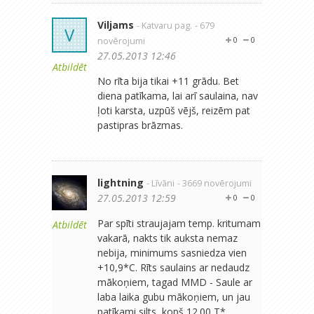
Viljams
- Katvaru pag.
- 679
V
novērojumi
0
0
27.05.2013 12:46
Atbildēt
No rīta bija tikai +11 grādu. Bet
diena patīkama, lai arī saulaina, nav
ļoti karsta, uzpūš vējš, reizēm pat
pastipras brāzmas.
lightning
- Līvāni
- 3669 novērojumi
27.05.2013 12:59
0
0
Par spīti straujajam temp. kritumam
Atbildēt
vakarā, nakts tik auksta nemaz
nebija, minimums sasniedza vien
+10,9*C. Rīts saulains ar nedaudz
mākoņiem, tagad MMD - Saule ar
laba laika gubu mākoņiem, un jau
patīkami silts, kopš 12.00 T*