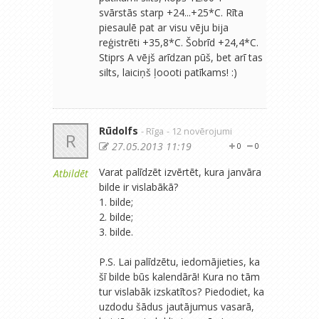
svārstās starp +24...+25*C. Rīta
piesaulē pat ar visu vēju bija
reģistrēti +35,8*C. Šobrīd +24,4*C.
Stiprs A vējš arīdzan pūš, bet arī tas
silts, laiciņš ļoooti patīkams! :)
Rūdolfs
- Rīga
- 12 novērojumi
R
27.05.2013 11:19
0
0
Varat palīdzēt izvērtēt, kura janvāra
Atbildēt
bilde ir vislabākā?
1. bilde;
2. bilde;
3. bilde.
P.S. Lai palīdzētu, iedomājieties, ka
šī bilde būs kalendārā! Kura no tām
tur vislabāk izskatītos? Piedodiet, ka
uzdodu šādus jautājumus vasarā,