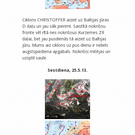
Ciklons CHRISTOFFER aiziet uz Baltijas jūras
D daļu un jau sāk pierimt. Saistītā nokrišņu
fronte vēl rītā nes nokrišņus Kurzemes ZR
daļai, bet jau pusdienās tā aiziet uz Baltijas
jūru. Mums aiz ciklons uz pus-dienu ir neliels
augstspiediena apgabals. Nokrišņi mitējas un
uzspīd saule.
Sestdiena, 25.5.13.