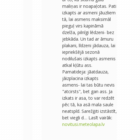
maliņas ir noapaļotas. Pati
izkapts ar asmeni jāuzliem
tā, lai asmens maksimāl
pieguļ virs kapināmā
dzelža, pilnīgi lēdzeni- bez
jebkāda. Un tad ar āmuru
plakani, līdzeni jādauza, lai
iepriekšējā sezonā
nodilušais izkapts asmenis
atkal kļūtu ass.
Pamatideja: jāatdauza,
jāizplacina izkapts
asmens- lai tas būtu nevis
"atcirsts", bet gan ass. Ja
izkats ir asa, to var redzēt
pēc tā, ka asā mala saule
neatspīd. Sarežģiti izstāstīt,
bet viegli d… Lasīt vairāk:
novitusi.meteolapa.lv