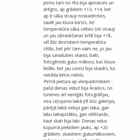
pirms tam no rīta bija apmācies un
drēgns, ap grādiem +13, +14, bet
ap 8 sāka strauji noskaidroties,
saulē jau kļuva karsts. Arī
temperatūra sāka celties ļoti strauji
un jau izbraukšanas brīdī bija +18,
vēl līdz desmitiem temperatūra
cēlās, bet pēc tam vairs ne, jo jau
bija saradušies skaisti, balti,
fotogēniski gubu mākoņi, kas kļuva
lielāki, bet jau uzreiz bija skaidrs, ka
nekāda lietus nebūs.
Pirmā pietura ap vienpadsmitiem -
pašā dienas viducī bija Āraišos, no
turienes arī vienīgās fotogrāfijas,
visa ceļojuma laikā (rīt būs galerija),
pārējā laikā nebija gan laika, gan
labu laikapstākļu, gan vēlēšanās,
kaut skati bija labi. Dienas vidus
kopumā piektdien jauks, ap +20
grādiem, skaistiem gubumākoņiem,