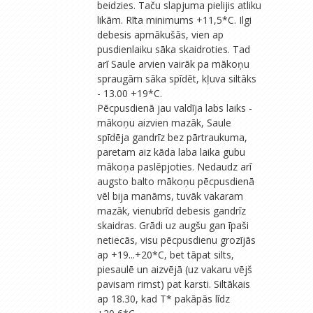
beidzies. Taču slapjuma pielijis atliku
likām. Rīta minimums +11,5*C. Ilgi
debesis apmākušās, vien ap
pusdienlaiku sāka skaidroties. Tad
arī Saule arvien vairāk pa mākoņu
spraugām sāka spīdēt, kļuva siltāks
- 13.00 +19*C.
Pēcpusdienā jau valdīja labs laiks -
mākoņu aizvien mazāk, Saule
spīdēja gandrīz bez pārtraukuma,
paretam aiz kāda laba laika gubu
mākoņa paslēpjoties. Nedaudz arī
augsto balto mākoņu pēcpusdienā
vēl bija manāms, tuvāk vakaram
mazāk, vienubrīd debesis gandrīz
skaidras. Grādi uz augšu gan īpaši
netiecās, visu pēcpusdienu grozījās
ap +19...+20*C, bet tāpat silts,
piesaulē un aizvējā (uz vakaru vējš
pavisam rimst) pat karsti. Siltākais
ap 18.30, kad T* pakāpās līdz