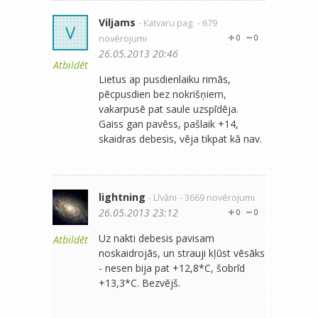
Viljams
- Katvaru pag.
- 679
V
novērojumi
0
0
26.05.2013 20:46
Atbildēt
Lietus ap pusdienlaiku rimās,
pēcpusdien bez nokrišņiem,
vakarpusē pat saule uzspīdēja.
Gaiss gan pavēss, pašlaik +14,
skaidras debesis, vēja tikpat kā nav.
lightning
- Līvāni
- 3669 novērojumi
26.05.2013 23:12
0
0
Uz nakti debesis pavisam
Atbildēt
noskaidrojās, un strauji kļūst vēsāks
- nesen bija pat +12,8*C, šobrīd
+13,3*C. Bezvējš.