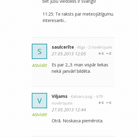
bet jūsu viedoklis ir svarīgs!
11:25: Te raksts par meteojūtīgumu.
Interesanti...
saulcerīte
- Rīga
- 2 novērojumi
S
27.05.2013 12:05
0
0
Es par 2.,3. man vispār liekas
Atbildēt
nekā janvārī bildēta.
Viljams
- Katvaru pag.
- 679
V
novērojumi
0
0
27.05.2013 12:44
Atbildēt
Otrā. Noskaņa piemērota.