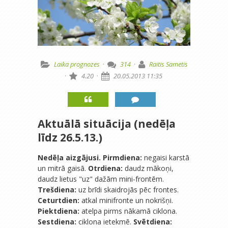
Laika prognozes
·
314
·
Raitis Sametis
·
4.20
·
20.05.2013 11:35
Aktuālā situācija (nedēļa
līdz 26.5.13.)
Nedēļa aizgājusi.
Pirmdiena:
negaisi karstā
un mitrā gaisā.
Otrdiena:
daudz mākoņi,
daudz lietus "uz" dažām mini-frontēm.
Trešdiena:
uz brīdi skaidrojās pēc frontes.
Ceturtdien:
atkal minifronte un nokrišņi.
Piektdiena:
atelpa pirms nākamā ciklona.
Sestdiena:
ciklona ietekmē.
Svētdiena: