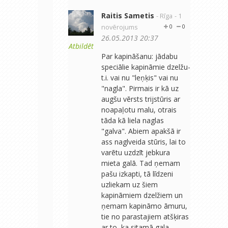
Raitis Sametis
- Rīga
- 1
novērojums
0
0
26.05.2013 20:37
Atbildēt
Par kapināšanu: jādabu
speciālie kapināmie dzelžu-
t.i. vai nu "leņķis" vai nu
"nagla". Pirmais ir kā uz
augšu vērsts trijstūris ar
noapaļotu malu, otrais
tāda kā liela naglas
"galva". Abiem apakšā ir
ass naglveida stūris, lai to
varētu uzdzīt jebkura
mieta galā. Tad ņemam
pašu izkapti, tā līdzeni
uzliekam uz šiem
kapināmiem dzelžiem un
ņemam kapināmo āmuru,
tie no parastajiem atšķiras
ar to, ka sitamā gala