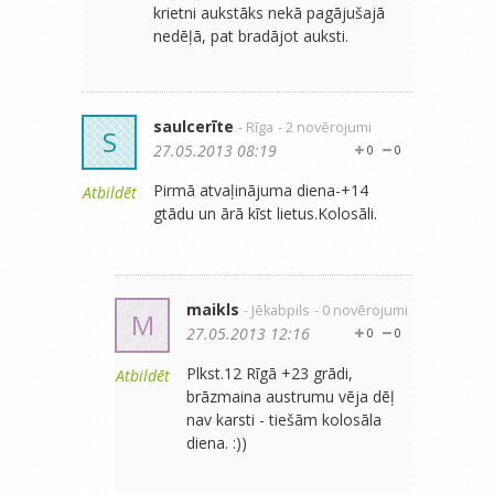
krietni aukstāks nekā pagājušajā
nedēļā, pat bradājot auksti.
saulcerīte
- Rīga
- 2 novērojumi
S
27.05.2013 08:19
0
0
Pirmā atvaļinājuma diena-+14
Atbildēt
gtādu un ārā kīst lietus.Kolosāli.
maikls
- Jēkabpils
- 0 novērojumi
M
27.05.2013 12:16
0
0
Plkst.12 Rīgā +23 grādi,
Atbildēt
brāzmaina austrumu vēja dēļ
nav karsti - tiešām kolosāla
diena. :))