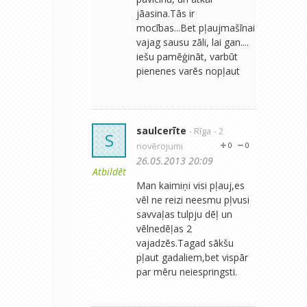
jāasina.Tās ir
mocības...Bet pļaujmašīnai
vajag sausu zāli, lai gan....
iešu pamēģināt, varbūt
pienenes varēs nopļaut
saulcerīte
- Rīga
- 2
S
novērojumi
0
0
26.05.2013 20:09
Atbildēt
Man kaimiņi visi pļauj,es
vēl ne reizi neesmu pļvusi
savvaļas tulpju dēļ un
vēlnedēļas 2
vajadzēs.Tagad sākšu
pļaut gadaliem,bet vispār
par mēru neiespringsti.