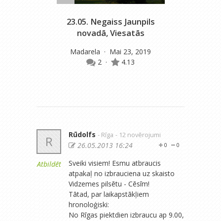
23.05. Negaiss Jaunpils
novadā, Viesatās
Madarela
· Mai 23, 2019
2
·
4.13
Rūdolfs
- Rīga
- 12 novērojumi
R
26.05.2013 16:24
0
0
Sveiki visiem! Esmu atbraucis
Atbildēt
atpakaļ no izbrauciena uz skaisto
Vidzemes pilsētu - Cēsīm!
Tātad, par laikapstākļiem
hronoloģiski:
No Rīgas piektdien izbraucu ap 9.00,