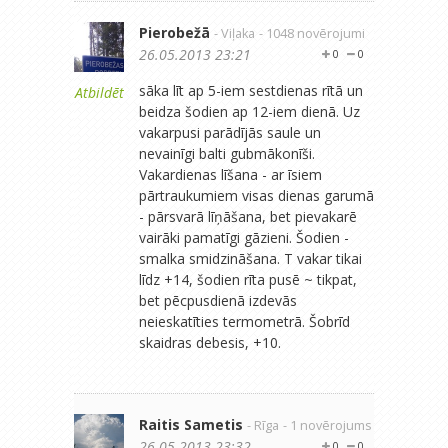
Pierobežā
- Viļaka
- 1048 novērojumi
26.05.2013 23:21
0
0
sāka līt ap 5-iem sestdienas rītā un
Atbildēt
beidza šodien ap 12-iem dienā. Uz
vakarpusi parādījās saule un
nevainīgi balti gubmākonīši.
Vakardienas līšana - ar īsiem
pārtraukumiem visas dienas garumā
- pārsvarā līņāšana, bet pievakarē
vairāki pamatīgi gāzieni. Šodien -
smalka smidzināšana. T vakar tikai
līdz +14, šodien rīta pusē ~ tikpat,
bet pēcpusdienā izdevās
neieskatīties termometrā. Šobrīd
skaidras debesis, +10.
Raitis Sametis
- Rīga
- 1 novērojums
26.05.2013 23:32
0
0