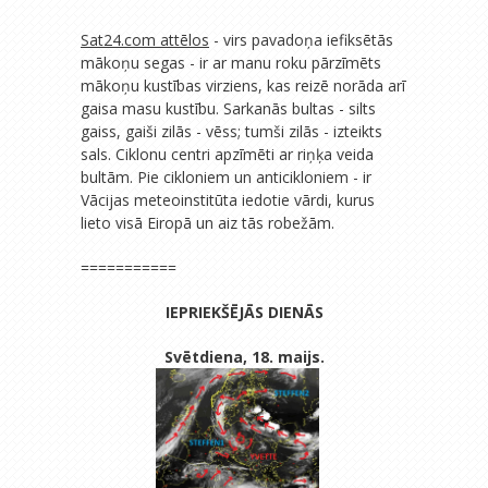
Sat24.com attēlos
- virs pavadoņa iefiksētās
mākoņu segas - ir ar manu roku pārzīmēts
mākoņu kustības virziens, kas reizē norāda arī
gaisa masu kustību. Sarkanās bultas - silts
gaiss, gaiši zilās - vēss; tumši zilās - izteikts
sals. Ciklonu centri apzīmēti ar riņķa veida
bultām. Pie cikloniem un anticikloniem - ir
Vācijas meteoinstitūta iedotie vārdi, kurus
lieto visā Eiropā un aiz tās robežām.
===========
IEPRIEKŠĒJĀS DIENĀS
Svētdiena, 18. maijs.