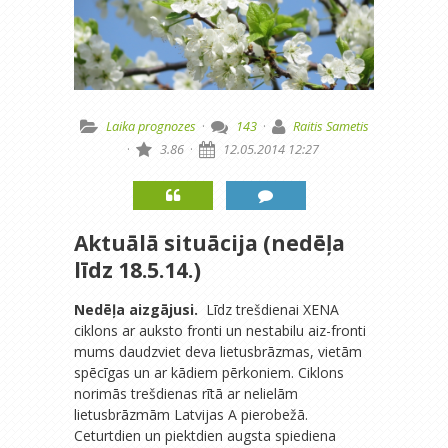
Laika prognozes
·
143
·
Raitis Sametis
·
3.86
·
12.05.2014 12:27
Aktuālā situācija (nedēļa
līdz 18.5.14.)
Nedēļa aizgājusi.
Līdz trešdienai XENA
ciklons ar auksto fronti un nestabilu aiz-fronti
mums daudzviet deva lietusbrāzmas, vietām
spēcīgas un ar kādiem pērkoniem. Ciklons
norimās trešdienas rītā ar nelielām
lietusbrāzmām Latvijas A pierobežā.
Ceturtdien un piektdien augsta spiediena