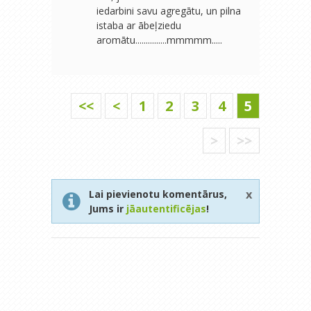
iedarbini savu agregātu, un pilna
istaba ar ābeļziedu
aromātu...............mmmmm.....
<<
<
1
2
3
4
5
>
>>
x
Lai pievienotu komentārus,
Jums ir
jāautentificējas
!