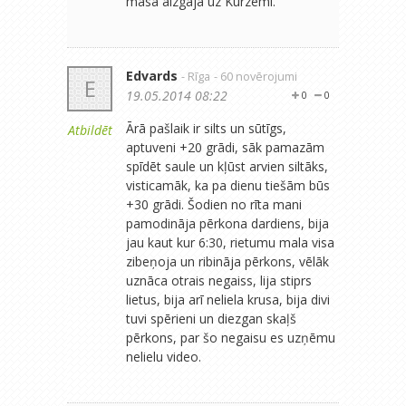
masa aizgāja uz Kurzemi.
Edvards
- Rīga
- 60 novērojumi
E
19.05.2014 08:22
0
0
Ārā pašlaik ir silts un sūtīgs,
Atbildēt
aptuveni +20 grādi, sāk pamazām
spīdēt saule un kļūst arvien siltāks,
visticamāk, ka pa dienu tiešām būs
+30 grādi. Šodien no rīta mani
pamodināja pērkona dardiens, bija
jau kaut kur 6:30, rietumu mala visa
zibeņoja un ribināja pērkons, vēlāk
uznāca otrais negaiss, lija stiprs
lietus, bija arī neliela krusa, bija divi
tuvi spērieni un diezgan skaļš
pērkons, par šo negaisu es uzņēmu
nelielu video.