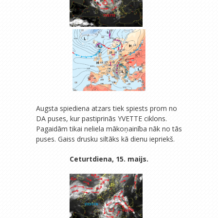
Augsta spiediena atzars tiek spiests prom no
DA puses, kur pastiprinās YVETTE ciklons.
Pagaidām tikai neliela mākoņainība nāk no tās
puses. Gaiss drusku siltāks kā dienu iepriekš.
Ceturtdiena, 15. maijs.