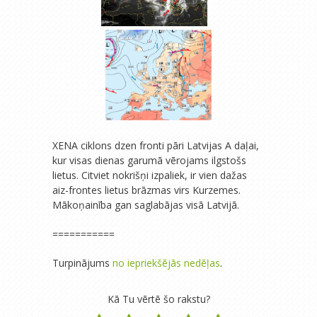
XENA ciklons dzen fronti pāri Latvijas A daļai,
kur visas dienas garumā vērojams ilgstošs
lietus. Citviet nokrišņi izpaliek, ir vien dažas
aiz-frontes lietus brāzmas virs Kurzemes.
Mākoņainība gan saglabājas visā Latvijā.
===========
Turpinājums
no iepriekšējās nedēļas
.
Kā Tu vērtē šo rakstu?