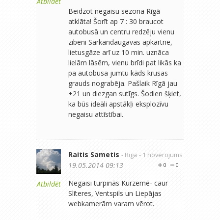
Atbildēt
Beidzot negaisu sezona Rīgā
atklāta! Šorīt ap 7 : 30 braucot
autobusā un centru redzēju vienu
zibeni Sarkandaugavas apkārtnē,
lietusgāze arī uz 10 min. uznāca
lielām lāsēm, vienu brīdi pat likās ka
pa autobusa jumtu kāds krusas
grauds nograbēja. Pašlaik Rīgā jau
+21 un diezgan sutīgs. Šodien šķiet,
ka būs ideāli apstākļi eksplozīvu
negaisu attīstībai.
Raitis Sametis
- Rīga
- 1 novērojums
19.05.2014 09:13
0
0
Negaisi turpinās Kurzemē- caur
Atbildēt
Slīteres, Ventspils un Liepājas
webkamerām varam vērot.