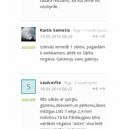
radara redzams, ka Kurzemē līst
visstiprāk.
Raitis Sametis
- Rīga
- 1 novērojums
19.05.2014 08:20
0
0
Izdevās iemedīt 1 zibeni, pagaidām
Atbildēt
ir webkameru attēli no šārīta
negaisa. Gatavoju savu galeriju.
saulcerīte
- Rīga
- 2 novērojumi
S
19.05.2014 08:22
0
0
Rīts sākās ar spirgtu
Atbildēt
gāzienu,zibeņiem un pērkonu,lāses
milzīgas.Līdz 7 ielija 2,4 mm
nokrišņu.Tā ka Pārdaugavu ķēra
vairākas negaisa ''astes'',visa lielā