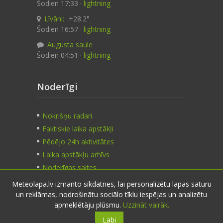
Šodien 17:33 ·
lightning
Līvāni:
+28.2°
Šodien 16:57 ·
lightning
Augusta saule
Šodien 04:51 ·
lightning
Noderīgi
Nokrišņu radari
Faktiskie laika apstākļi
Pēdējo 24h aktivitātes
Laika apstākļu arhīvs
Noderīgas saites
Meteolapa.lv izmanto sīkdatnes, lai personalizētu lapas saturu
un reklāmas, nodrošinātu sociālo tīklu iespējas un analizētu
Kontakti
apmeklētāju plūsmu.
Uzzināt vairāk.
Labi