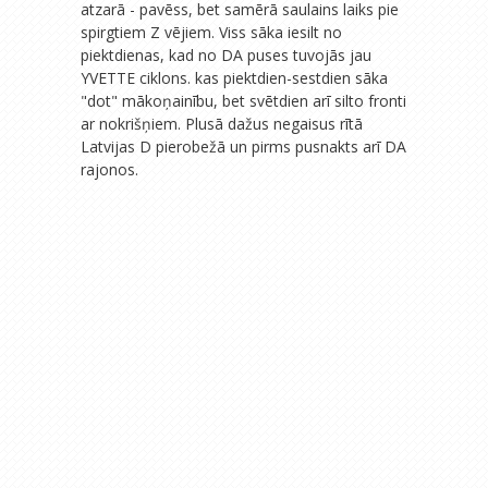
atzarā - pavēss, bet samērā saulains laiks pie
spirgtiem Z vējiem. Viss sāka iesilt no
piektdienas, kad no DA puses tuvojās jau
YVETTE ciklons. kas piektdien-sestdien sāka
"dot" mākoņainību, bet svētdien arī silto fronti
ar nokrišņiem. Plusā dažus negaisus rītā
Latvijas D pierobežā un pirms pusnakts arī DA
rajonos.