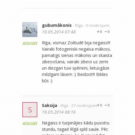
gubumākonis
- Rīga
- 0 novērojumi
19.05.2014 07:48
0
0
Riģa, vismaz Zolitudē bija negaiss!!!
Atbildēt
Vairaki fotogeniski negaisa mākoņi,
pamatigs sienas mākonis un skaista
zibeņošana, vairaki zibeņi uz zemi
un diezgan tuvi spērieni, lietusgāze
milzīgam lāsem :) Beidzot!!! Bildes
būs :)
Saksija
- Rīga
- 27 novērojumi
0
0
S
19.05.2014 08:16
Negaiss ir turpinājies kādu pusotru
Atbildēt
stundu, tagad Rīgā spīd saule. Pēc