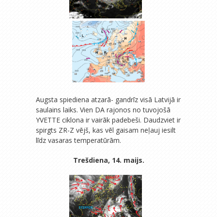
Augsta spiediena atzarā- gandrīz visā Latvijā ir
saulains laiks. Vien DA rajonos no tuvojošā
YVETTE ciklona ir vairāk padebeši. Daudzviet ir
spirgts ZR-Z vējš, kas vēl gaisam neļauj iesilt
līdz vasaras temperatūrām.
Trešdiena, 14. maijs.