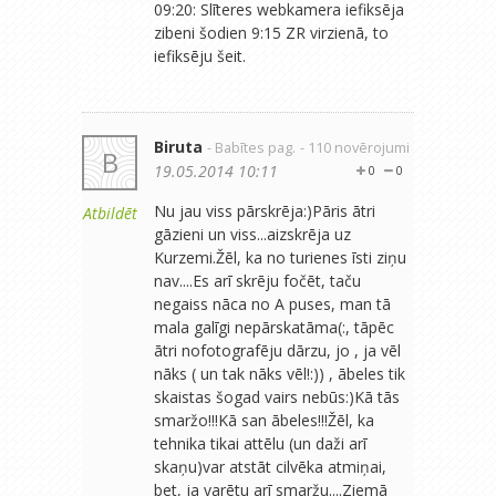
09:20: Slīteres webkamera iefiksēja
zibeni šodien 9:15 ZR virzienā, to
iefiksēju šeit.
Biruta
- Babītes pag.
- 110 novērojumi
B
19.05.2014 10:11
0
0
Nu jau viss pārskrēja:)Pāris ātri
Atbildēt
gāzieni un viss...aizskrēja uz
Kurzemi.Žēl, ka no turienes īsti ziņu
nav....Es arī skrēju fočēt, taču
negaiss nāca no A puses, man tā
mala galīgi nepārskatāma(:, tāpēc
ātri nofotografēju dārzu, jo , ja vēl
nāks ( un tak nāks vēl!:)) , ābeles tik
skaistas šogad vairs nebūs:)Kā tās
smaržo!!!Kā san ābeles!!!Žēl, ka
tehnika tikai attēlu (un daži arī
skaņu)var atstāt cilvēka atmiņai,
bet, ja varētu arī smaržu....Ziemā