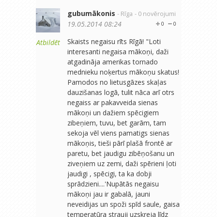
gubumākonis
- Rīga
- 0 novērojumi
19.05.2014 08:24
0
0
Skaists negaisu rīts Rīgā! "Loti
Atbildēt
interesanti negaisa mākoņi, daži
atgadināja amerikas tornado
mednieku noķertus mākoņu skatus!
Pamodos no lietusgāzes skaļas
dauzišanas logā, tulit nāca arī otrs
negaiss ar pakavveida sienas
mākoņi un dažiem spēcigiem
zibeņiem, tuvu, bet garām, tam
sekoja vēl viens pamatigs sienas
mākoņis, tieši pārī plašā frontē ar
paretu, bet jaudigu zibēņošanu un
ziveņiem uz zemi, daži spērieni ļoti
jaudigi , spēcigi, ta ka dobji
sprādzieni....'Nupātās negaisu
mākoņi jau ir gabalā, jauni
neveidijas un spoži spīd saule, gaisa
temperatūra strauji uzskreja līdz