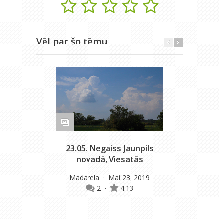
Vēl par šo tēmu
23.05. Negaiss Jaunpils
novadā, Viesatās
Madarela
· Mai 23, 2019
2
·
4.13