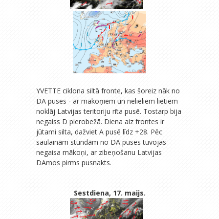
YVETTE ciklona siltā fronte, kas šoreiz nāk no
DA puses - ar mākoņiem un nelieliem lietiem
noklāj Latvijas teritoriju rīta pusē. Tostarp bija
negaiss D pierobežā. Diena aiz frontes ir
jūtami silta, dažviet A pusē līdz +28. Pēc
saulainām stundām no DA puses tuvojas
negaisa mākoņi, ar zibeņošanu Latvijas
DAmos pirms pusnakts.
Sestdiena, 17. maijs.