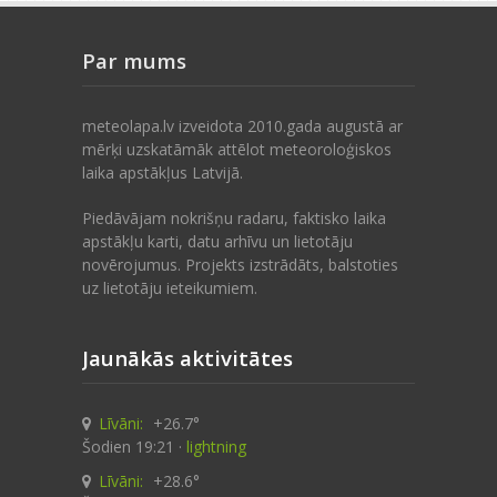
Par mums
meteolapa.lv izveidota 2010.gada augustā ar
mērķi uzskatāmāk attēlot meteoroloģiskos
laika apstākļus Latvijā.
Piedāvājam nokrišņu radaru, faktisko laika
apstākļu karti, datu arhīvu un lietotāju
novērojumus. Projekts izstrādāts, balstoties
uz lietotāju ieteikumiem.
Jaunākās aktivitātes
Līvāni:
+26.7°
Šodien 19:21 ·
lightning
Līvāni:
+28.6°