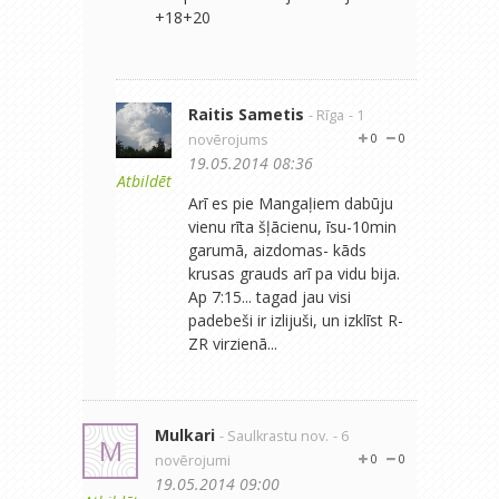
+18+20
Raitis Sametis
- Rīga
- 1
novērojums
0
0
19.05.2014 08:36
Atbildēt
Arī es pie Mangaļiem dabūju
vienu rīta šļācienu, īsu-10min
garumā, aizdomas- kāds
krusas grauds arī pa vidu bija.
Ap 7:15... tagad jau visi
padebeši ir izlijuši, un izklīst R-
ZR virzienā...
Mulkari
- Saulkrastu nov.
- 6
M
novērojumi
0
0
19.05.2014 09:00