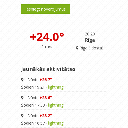
Iesniegt novērojumus
+24.0°
20:20
Rīga
1 m/s
Rīga (lidosta)
Jaunākās aktivitātes
Līvāni:
+26.7°
Šodien 19:21 ·
lightning
Līvāni:
+28.6°
Šodien 17:33 ·
lightning
Līvāni:
+28.2°
Šodien 16:57 ·
lightning