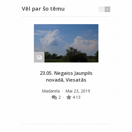
Vēl par šo tēmu
23.05. Negaiss Jaunpils
novadā, Viesatās
Madarela
· Mai 23, 2019
2
·
4.13