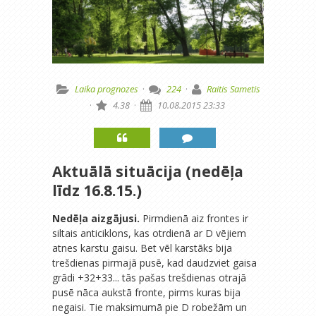
Laika prognozes
·
224
·
Raitis Sametis
·
4.38
·
10.08.2015 23:33
Aktuālā situācija (nedēļa
līdz 16.8.15.)
Nedēļa aizgājusi.
Pirmdienā aiz frontes ir
siltais anticiklons, kas otrdienā ar D vējiem
atnes karstu gaisu. Bet vēl karstāks bija
trešdienas pirmajā pusē, kad daudzviet gaisa
grādi +32+33... tās pašas trešdienas otrajā
pusē nāca aukstā fronte, pirms kuras bija
negaisi. Tie maksimumā pie D robežām un