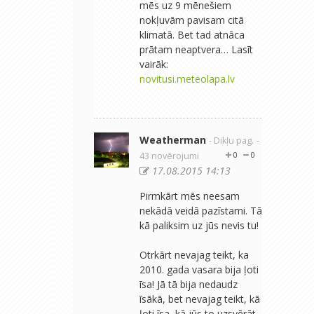
mēs uz 9 mēnešiem
nokļuvām pavisam citā
klimatā. Bet tad atnāca
prātam neaptvera… Lasīt
vairāk:
novitusi.meteolapa.lv
Weatherman
- Dikļu pag.
-
43 novērojumi
0
0
17.08.2015 14:13
Pirmkārt mēs neesam
nekādā veidā pazīstami. Tā
kā paliksim uz jūs nevis tu!
Otrkārt nevajag teikt, ka
2010. gada vasara bija ļoti
īsa! Jā tā bija nedaudz
īsākā, bet nevajag teikt, kā
ļoti īsa, kā jūs to uzsvērāt.