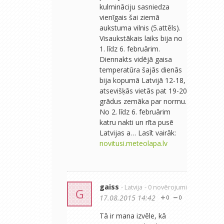
kulmināciju sasniedza
vienīgais šai ziemā
aukstuma vilnis (5.attēls).
Visaukstākais laiks bija no
1. līdz 6. februārim.
Diennakts vidējā gaisa
temperatūra šajās dienās
bija kopumā Latvijā 12-18,
atsevišķās vietās pat 19-20
grādus zemāka par normu.
No 2. līdz 6. februārim
katru nakti un rīta pusē
Latvijas a… Lasīt vairāk:
novitusi.meteolapa.lv
gaiss
- Latvija
- 0 novērojumi
G
17.08.2015 14:42
0
0
Tā ir mana izvēle, kā