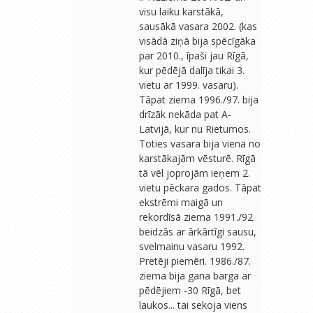
visu laiku karstākā,
sausākā vasara 2002. (kas
visādā ziņā bija spēcīgāka
par 2010., īpaši jau Rīgā,
kur pēdējā dalīja tikai 3.
vietu ar 1999. vasaru).
Tāpat ziema 1996./97. bija
drīzāk nekāda pat A-
Latvijā, kur nu Rietumos.
Toties vasara bija viena no
karstākajām vēsturē. Rīgā
tā vēl joprojām ieņem 2.
vietu pēckara gados. Tāpat
ekstrēmi maigā un
rekordīsā ziema 1991./92.
beidzās ar ārkārtīgi sausu,
svelmainu vasaru 1992.
Pretēji piemēri. 1986./87.
ziema bija gana barga ar
pēdējiem -30 Rīgā, bet
laukos... tai sekoja viens