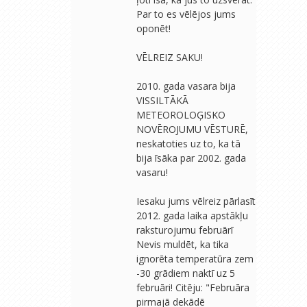
Par to es vēlējos jums
oponēt!
VĒLREIZ SAKU!
2010. gada vasara bija
VISSILTĀKĀ
METEOROLOĢISKO
NOVĒROJUMU VĒSTURĒ,
neskatoties uz to, ka tā
bija īsāka par 2002. gada
vasaru!
Iesaku jums vēlreiz pārlasīt
2012. gada laika apstākļu
raksturojumu februārī
Nevis muldēt, ka tika
ignorēta temperatūra zem
-30 grādiem naktī uz 5
februāri! Citēju: "Februāra
pirmajā dekādē