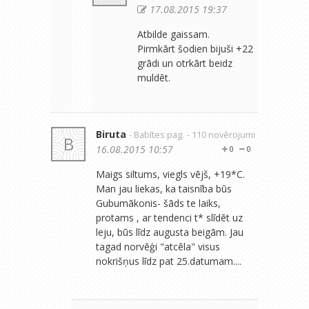
17.08.2015 19:37
Atbilde gaissam.
Pirmkārt šodien bijuši +22
grādi un otrkārt beidz
muldēt.
Biruta
- Babītes pag.
- 110 novērojumi
B
16.08.2015 10:57
0
0
Maigs siltums, viegls vējš, +19*C.
Man jau liekas, ka taisnība būs
Gubumākonis- šāds te laiks,
protams , ar tendenci t* slīdēt uz
leju, būs līdz augusta beigām. Jau
tagad norvēģi "atcēla" visus
nokrišņus līdz pat 25.datumam....