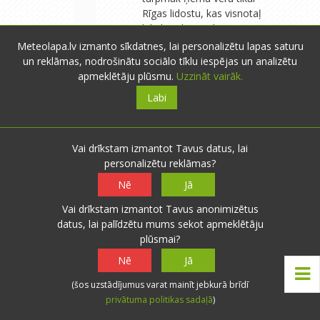
Rīgas lidostu, kas visnotaļ
labi korelē ar Jelgavas
staciju un apkārtējo ceļa
Meteolapa.lv izmanto sīkdatnes, lai personalizētu lapas saturu
staciju datiem. Principā
un reklāmas, nodrošinātu sociālo tīklu iespējas un analizētu
šobrīd izmantoju tikai
apmeklētāju plūsmu.
Uzzināt vairāk.
Meteolapas piedāvātos
Labi
ceļu staciju datus par
mēneša vidējo, bet arvien
vairāk staciju zaudē
Vai drīkstam izmantot Tavus datus, lai
nepārtrauktību mērījumos,
personalizētu reklāmas?
kas mazina ticamību
diennakts un mēneša
Nē
Jā
vidējai. Atgriežoties pie
2010. vasaras. Lūk tāda tā
Vai drīkstam izmantot Tavus anonimizētus
bija Rīg… Lasīt vairāk:
datus, lai palīdzētu mums sekot apmeklētāju
novitusi.meteolapa.lv
plūsmai?
Nē
Jā
(šos uzstādījumus varat mainīt jebkurā brīdī
privātuma politikas sadaļā
)
Rūdolfs
- Rīga
- 12
R
novērojumi
0
0