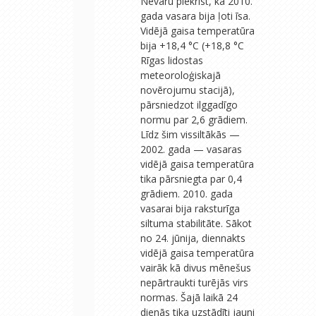
Nevaru piekrist, ka 2010.
gada vasara bija ļoti īsa.
Vidējā gaisa temperatūra
bija +18,4 °C (+18,8 °C
Rīgas lidostas
meteoroloģiskajā
novērojumu stacijā),
pārsniedzot ilggadīgo
normu par 2,6 grādiem.
Līdz šim vissiltākās —
2002. gada — vasaras
vidējā gaisa temperatūra
tika pārsniegta par 0,4
grādiem. 2010. gada
vasarai bija raksturīga
siltuma stabilitāte. Sākot
no 24. jūnija, diennakts
vidējā gaisa temperatūra
vairāk kā divus mēnešus
nepārtraukti turējās virs
normas. Šajā laikā 24
dienās tika uzstādīti jauni