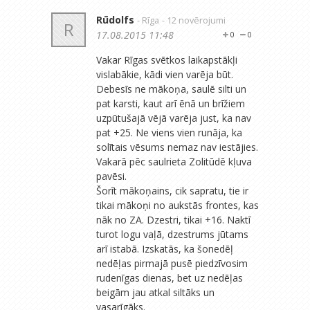
Rūdolfs
- Rīga
- 12 novērojumi
R
17.08.2015 11:48
0
0
Vakar Rīgas svētkos laikapstākļi
vislabākie, kādi vien varēja būt.
Debesīs ne mākoņa, saulē silti un
pat karsti, kaut arī ēnā un brīžiem
uzpūtušajā vējā varēja just, ka nav
pat +25. Ne viens vien runāja, ka
solītais vēsums nemaz nav iestājies.
Vakarā pēc saulrieta Zolitūdē kļuva
pavēsi.
Šorīt mākoņains, cik sapratu, tie ir
tikai mākoņi no aukstās frontes, kas
nāk no ZA. Dzestri, tikai +16. Naktī
turot logu vaļā, dzestrums jūtams
arī istabā. Izskatās, ka šonedēļ
nedēļas pirmajā pusē piedzīvosim
rudenīgas dienas, bet uz nedēļas
beigām jau atkal siltāks un
vasarīgāks.