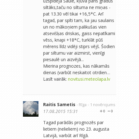
uzspīdēja Saule, kļuva pāris grādus
siltāks,taču no siltuma ne miņas -
pat 13.30 vēl tikai +16,5*C. Arī
tagad, par spīti tam, ka jau saulains
un no mākoņiem palikušas vien
atsevišķas driskas, gaiss nepatīkami
vēss, knapi +18*C, turklāt pūš
mērens līdz vidēji stiprs vējš. Šodien
par siltumu var aizmirst, vienīgi
piesaulē un aizvējā...
Mierina prognozes, kas nākamās
dienas (varbūt neskaitot otrdien…
Lasīt vairāk:
novitusi.meteolapa.lv
Raitis Sametis
- Rīga
- 1 novērojums
17.08.2015 15:31
0
0
Tagad parādās prognozēs par
lietiem (nelieliem) no 23. augusta
Latvijā, varbūt arī Rīgā.