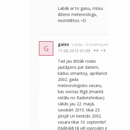
Labāk ar to gaisu, mūsu
diženo meteorologu,
nestrīdēšos =D
gaiss
- Latvija
- 0 novērojumi
G
17.08.2015 01:09
0
0
Tad jau drīzāk rodas
jautājums par datiem,
kādus izmantoji, aprēķinot
2002. gada
meteoroloģisko vasaru,
kas vismaz Rīgā (Imantā
netālu no Radiotehnikas)
sākās jau 22. maijā,
savukārt 2010. tikai 23.
jūnijā! Un beidzās 2002.
vasara tikai 10. septembrī
(tādējādi tā vēl joprojām ir