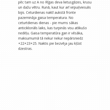
pēc tam uz A no Rīgas deva lietusgāzes, krusu
un dažu vētru. Runā, kaut kur arī virpuiļviesulis
bijis. Ceturdienas naktī aukstā fronte
pazemināja gaisa temperatura. No
ceturtdienas dienas - pie mums sākas
anticiklonāls laiks, kas turpinās visu atlikušo
nedēļu. Gaisa temperatūra gan ir vēsāka,
maksumumā tā nekur nekur nepārsniedz
+22+23+25. Naktis pie bezvēja jau kļūst
dzestras.