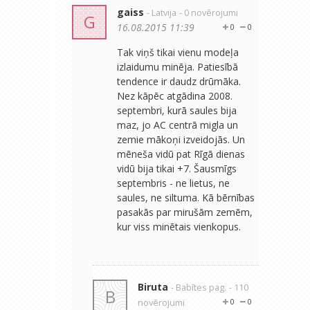
gaiss
- Latvija
- 0 novērojumi
G
16.08.2015 11:39
0
0
Tak viņš tikai vienu modeļa
izlaidumu minēja. Patiesībā
tendence ir daudz drūmāka.
Nez kāpēc atgādina 2008.
septembri, kurā saules bija
maz, jo AC centrā migla un
zemie mākoņi izveidojās. Un
mēneša vidū pat Rīgā dienas
vidū bija tikai +7. Šausmīgs
septembris - ne lietus, ne
saules, ne siltuma. Kā bērnības
pasakās par mirušām zemēm,
kur viss minētais vienkopus.
Biruta
- Babītes pag.
- 110
B
novērojumi
0
0