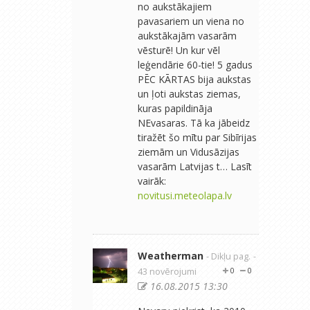
no aukstākajiem
pavasariem un viena no
aukstākajām vasarām
vēsturē! Un kur vēl
leģendārie 60-tie! 5 gadus
PĒC KĀRTAS bija aukstas
un ļoti aukstas ziemas,
kuras papildināja
NEvasaras. Tā ka jābeidz
tiražēt šo mītu par Sibīrijas
ziemām un Vidusāzijas
vasarām Latvijas t… Lasīt
vairāk:
novitusi.meteolapa.lv
Weatherman
- Dikļu pag.
-
43 novērojumi
0
0
16.08.2015 13:30