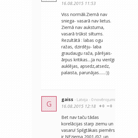
16.08.2015 11:53
Viss normāli.Ziemā nav
sniega- vasarā nav lietus.
Ziemā nav aukstuma,
vasarā trūkst siltums.
Rezultātā : labas ogu
ražas, dzirdēju- laba
graudaugu raža, pārējais-
ārpus kritikas....Ja nu vienīgi
auklējas, apsedz,atsedz,
palaista, parunājas.......:))
gaiss
- Latvija
- 0 novērojumi
G
16.08.2015 12:18
0
0
Bet nav taču tādas
korelācijas starp ziemu un
vasaru! Spilgtākais piemērs
ir NEziema 2001./02. un