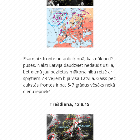
Esam aiz-fronte un anticiklonā, kas nāk no R
puses. Naktī Latvijā daudzviet nedaudz uzlija,
bet dienā jau bezlietus mākoņainība reizē ar
spigtiem ZR vējiem bija visā Latvijā. Gaiss pēc
aukstās frontes ir pat 5-7 grādus vēsāks nekā
dienu iepriekš.
Trešdiena, 12.8.15.