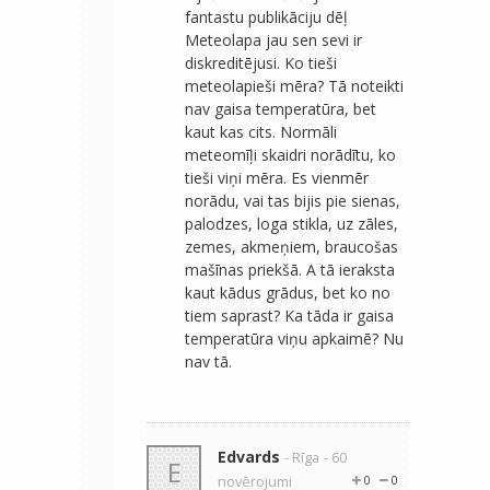
fantastu publikāciju dēļ
Meteolapa jau sen sevi ir
diskreditējusi. Ko tieši
meteolapieši mēra? Tā noteikti
nav gaisa temperatūra, bet
kaut kas cits. Normāli
meteomīļi skaidri norādītu, ko
tieši viņi mēra. Es vienmēr
norādu, vai tas bijis pie sienas,
palodzes, loga stikla, uz zāles,
zemes, akmeņiem, braucošas
mašīnas priekšā. A tā ieraksta
kaut kādus grādus, bet ko no
tiem saprast? Ka tāda ir gaisa
temperatūra viņu apkaimē? Nu
nav tā.
Edvards
- Rīga
- 60
E
novērojumi
0
0