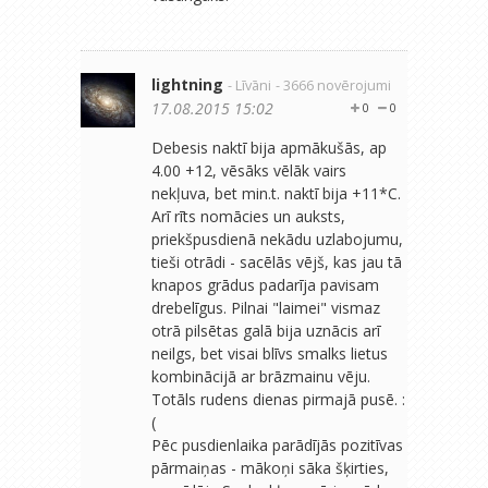
lightning
- Līvāni
- 3666 novērojumi
17.08.2015 15:02
0
0
Debesis naktī bija apmākušās, ap
4.00 +12, vēsāks vēlāk vairs
nekļuva, bet min.t. naktī bija +11*C.
Arī rīts nomācies un auksts,
priekšpusdienā nekādu uzlabojumu,
tieši otrādi - sacēlās vējš, kas jau tā
knapos grādus padarīja pavisam
drebelīgus. Pilnai "laimei" vismaz
otrā pilsētas galā bija uznācis arī
neilgs, bet visai blīvs smalks lietus
kombinācijā ar brāzmainu vēju.
Totāls rudens dienas pirmajā pusē. :
(
Pēc pusdienlaika parādījās pozitīvas
pārmaiņas - mākoņi sāka šķirties,