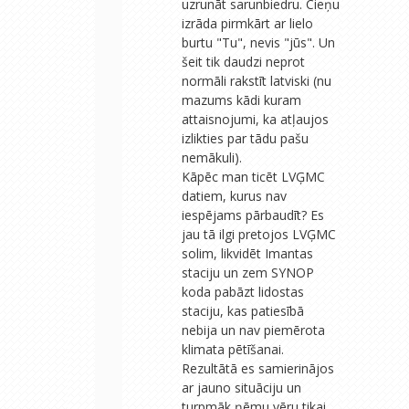
uzrunāt sarunbiedru. Cieņu
izrāda pirmkārt ar lielo
burtu "Tu", nevis "jūs". Un
šeit tik daudzi neprot
normāli rakstīt latviski (nu
mazums kādi kuram
attaisnojumi, ka atļaujos
izlikties par tādu pašu
nemākuli).
Kāpēc man ticēt LVĢMC
datiem, kurus nav
iespējams pārbaudīt? Es
jau tā ilgi pretojos LVĢMC
solim, likvidēt Imantas
staciju un zem SYNOP
koda pabāzt lidostas
staciju, kas patiesībā
nebija un nav piemērota
klimata pētīšanai.
Rezultātā es samierinājos
ar jauno situāciju un
turpmāk ņēmu vēru tikai