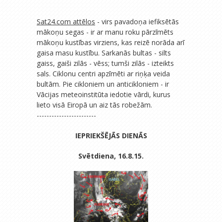
Sat24.com attēlos
- virs pavadoņa iefiksētās
mākoņu segas - ir ar manu roku pārzīmēts
mākoņu kustības virziens, kas reizē norāda arī
gaisa masu kustību. Sarkanās bultas - silts
gaiss, gaiši zilās - vēss; tumši zilās - izteikts
sals. Ciklonu centri apzīmēti ar riņķa veida
bultām. Pie cikloniem un anticikloniem - ir
Vācijas meteoinstitūta iedotie vārdi, kurus
lieto visā Eiropā un aiz tās robežām.
------------------------
IEPRIEKŠĒJĀS DIENĀS
Svētdiena, 16.8.15.