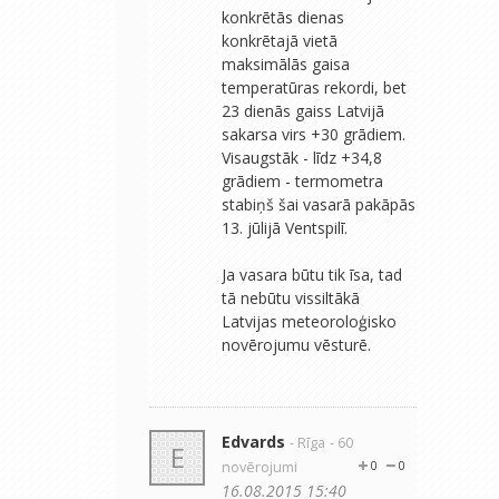
konkrētās dienas
konkrētajā vietā
maksimālās gaisa
temperatūras rekordi, bet
23 dienās gaiss Latvijā
sakarsa virs +30 grādiem.
Visaugstāk - līdz +34,8
grādiem - termometra
stabiņš šai vasarā pakāpās
13. jūlijā Ventspilī.
Ja vasara būtu tik īsa, tad
tā nebūtu vissiltākā
Latvijas meteoroloģisko
novērojumu vēsturē.
Edvards
- Rīga
- 60
E
novērojumi
0
0
16.08.2015 15:40