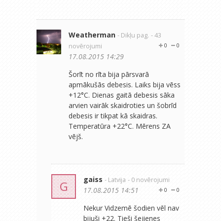
Weatherman
- Dikļu pag.
- 43
novērojumi
0
0
17.08.2015 14:29
Šorīt no rīta bija pārsvarā
apmākušās debesis. Laiks bija vēss
+12°C. Dienas gaitā debesis sāka
arvien vairāk skaidroties un šobrīd
debesis ir tikpat kā skaidras.
Temperatūra +22°C. Mērens ZA
vējš.
gaiss
- Latvija
- 0 novērojumi
G
17.08.2015 14:51
0
0
Nekur Vidzemē šodien vēl nav
bijuši +22. Tieši šejienes