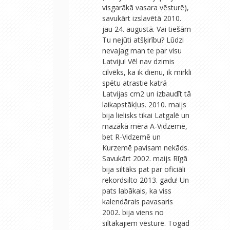
visgarākā vasara vēsturē),
savukārt izslavētā 2010.
jau 24. augustā. Vai tiešām
Tu nejūti atšķirību? Lūdzi
nevajag man te par visu
Latviju! Vēl nav dzimis
cilvēks, ka ik dienu, ik mirkli
spētu atrastie katrā
Latvijas cm2 un izbaudīt tā
laikapstākļus. 2010. maijs
bija lielisks tikai Latgalē un
mazākā mērā A-Vidzemē,
bet R-Vidzemē un
Kurzemē pavisam nekāds.
Savukārt 2002. maijs Rīgā
bija siltāks pat par oficiāli
rekordsilto 2013. gadu! Un
pats labākais, ka viss
kalendārais pavasaris
2002. bija viens no
siltākajiem vēsturē. Togad