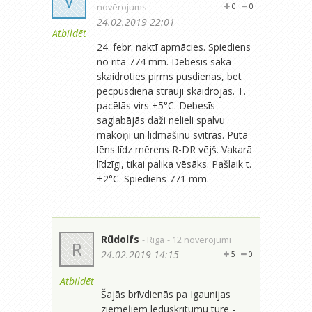
V
novērojums
0
0
24.02.2019 22:01
Atbildēt
24. febr. naktī apmācies. Spiediens
no rīta 774 mm. Debesis sāka
skaidroties pirms pusdienas, bet
pēcpusdienā strauji skaidrojās. T.
pacēlās virs +5°C. Debesīs
saglabājās daži nelieli spalvu
mākoņi un lidmašīnu svītras. Pūta
lēns līdz mērens R-DR vējš. Vakarā
līdzīgi, tikai palika vēsāks. Pašlaik t.
+2°C. Spiediens 771 mm.
Rūdolfs
- Rīga
- 12 novērojumi
R
24.02.2019 14:15
5
0
Atbildēt
Šajās brīvdienās pa Igaunijas
ziemeļiem leduskritumu tūrē -