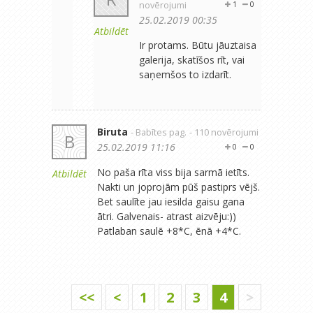
novērojumi
1
0
25.02.2019 00:35
Atbildēt
Ir protams. Būtu jāuztaisa
galerija, skatīšos rīt, vai
saņemšos to izdarīt.
Biruta
- Babītes pag.
- 110 novērojumi
B
25.02.2019 11:16
0
0
No paša rīta viss bija sarmā ietīts.
Atbildēt
Nakti un joprojām pūš pastiprs vējš.
Bet saulīte jau iesilda gaisu gana
ātri. Galvenais- atrast aizvēju:))
Patlaban saulē +8*C, ēnā +4*C.
<<
<
1
2
3
4
>