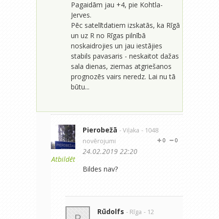
Pagaidām jau +4, pie Kohtla-
Jerves.
Pēc satelītdatiem izskatās, ka Rīgā
un uz R no Rīgas pilnībā
noskaidrojies un jau iestājies
stabils pavasaris - neskaitot dažas
sala dienas, ziemas atgriešanos
prognozēs vairs neredz. Lai nu tā
būtu...
Pierobežā
- Viļaka
- 1048
novērojumi
0
0
24.02.2019 22:20
Atbildēt
Bildes nav?
Rūdolfs
- Rīga
- 12
R