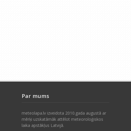
Par mums
meteolapa.lv izveidota 2010.gada augustā ar
mērķi uzskatāmāk attēlot meteoroloģiskos
laika apstākļus Latvijā.