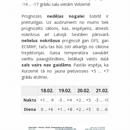
-14 ... -17 grādu salu vietām Vidzemē.
Prognozes
nedēļas nogalei
šobrīd ir
pretrunīgas. Uz austrumiem no mums tiek
prognozēts ciklons, kas, iespējams, atnesīs
nokrišņus arī Latvijā. Sestdien pārsvarā
nelielus nokrišņus
prognozē gan GFS, gan
ECMWF, taču tas būs ļoti atkarīgs no ciklona
trejektorijas. Gaisa temperatūra savukārt
varētu paaugstināties, lielākajā valsts daļā
sals vairs nav gaidāms
. Pastāv iespēja, ka
Kurzemē tā no jauna pietuvosies +5 ... +7
grādu atzīmei.
18.02.
19.02.
20.02.
21.02.
22.02.
Nakts
+1 ... -9
-3 ... +4
+2 ... +5
-3 ... -10
-4 ... -10
Diena
0 ... +6
+1 ... +8
+2 ... +5
0 ... -6
0 ... -6