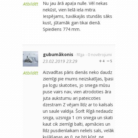
Nu jau ārā apaļa nulle. Vēl nekas
Atbildēt
nekūst, vien lielā iela mitra.
Iespējams, tuvākajās stundās sāks
kust, jūtamāk gan tikai dienā.
Spiediens 774 mm.
gubumākonis
- Rīga
- 0 novērojumi
23.02.2019 23:29
4
5
Aizvadītas pāris dienās neko daudz
Atbildēt
ziemīgi pie mums neizskatījas, īpasi
pa logu skatoties, jo sniega mūsu
puse vairs nav, vien atrodoties āra
juta aukstumu ari pateicoties
dzestram Z vējam līdz ar to kailsals
un saule valdija. Šorīt Rīgā nedaudz
sniga, uzsniga 1 cm sniega un skati
kaut cik ziemīgi balti, apmācies un
līdz pusdienlaikam neliels sals, velāk
kuļāšanas ap 0, ne īsti kūst, ne