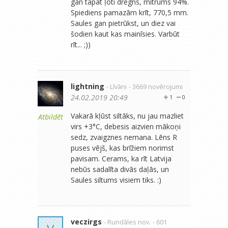
gan tāpat ļoti drēgns, mitrums 94%.
Spiediens pamazām krīt, 770,5 mm.
Saules gan pietrūkst, un diez vai
šodien kaut kas mainīsies. Varbūt
rīt... ;))
lightning
- Līvāni
- 3669 novērojumi
24.02.2019 20:49
1
0
Vakarā kļūst siltāks, nu jau mazliet
Atbildēt
virs +3°C, debesis aizvien mākoņi
sedz, zvaigznes nemana. Lēns R
puses vējš, kas brīžiem norimst
pavisam. Cerams, ka rīt Latvija
nebūs sadalīta divās daļās, un
Saules siltums visiem tiks. :)
veczirgs
- Rundāles nov.
- 601