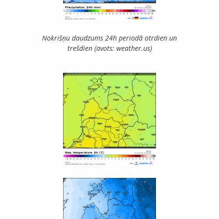
Nokrišņu daudzums 24h periodā otrdien un
trešdien (avots: weather.us)