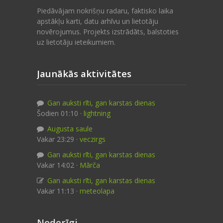
Piedāvājam nokrišņu radaru, faktisko laika
apstākļu karti, datu arhīvu un lietotāju
novērojumus. Projekts izstrādāts, balstoties
uz lietotāju ieteikumiem.
Jaunākās aktivitātes
Gan auksti rīti, gan karstas dienas
Šodien 01:10 ·
lightning
Augusta saule
Vakar 23:29 ·
veczirgs
Gan auksti rīti, gan karstas dienas
Vakar 14:02 ·
Mārča
Gan auksti rīti, gan karstas dienas
Vakar 11:13 ·
meteolapa
Noderīgi