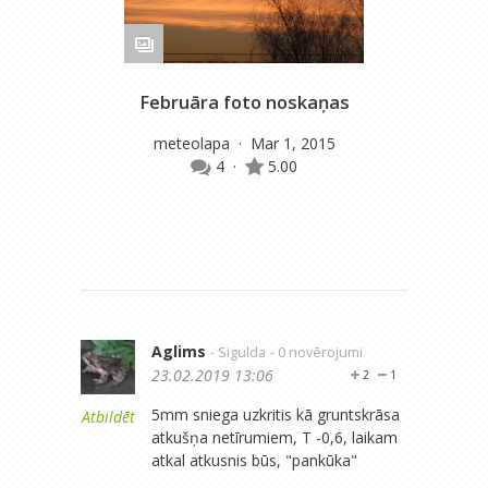
Februāra foto noskaņas
Da
meteolapa
· Mar 1, 2015
4
·
5.00
Aglims
- Sigulda
- 0 novērojumi
23.02.2019 13:06
2
1
5mm sniega uzkritis kā gruntskrāsa
Atbildēt
atkušņa netīrumiem, T -0,6, laikam
atkal atkusnis būs, "pankūka"