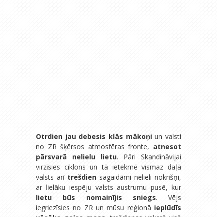
Otrdien jau debesis klās mākoņi
un valsti
no ZR šķērsos atmosfēras fronte,
atnesot
pārsvarā nelielu lietu
. Pāri Skandināvijai
virzīsies ciklons un tā ietekmē vismaz daļā
valsts arī
trešdien
sagaidāmi nelieli nokrišņi,
ar lielāku iespēju valsts austrumu pusē, kur
lietu būs nomainījis sniegs
. Vējs
iegriezīsies no ZR un mūsu reģionā
ieplūdīs