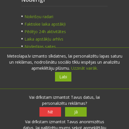
Nokrišņu radari
Faktiskie laika apstākļi
Pēdējo 24h aktivitātes
Laika apstākļu arhīvs
Noderīgas saites
Meteolapa.lv izmanto sīkdatnes, lai personalizētu lapas saturu
un reklāmas, nodrošinātu sociālo tīklu iespējas un analizētu
Kontakti
apmeklētāju plūsmu.
Uzzināt vairāk.
Labi
Sazinies:
nosūti ziņu
E-pasts:
info@meteolapa.lv
Vai drīkstam izmantot Tavus datus, lai
personalizētu reklāmas?
Seko mums
Nē
Jā
Vai drīkstam izmantot Tavus anonimizētus
datus, lai palīdzētu mums sekot apmeklētāju