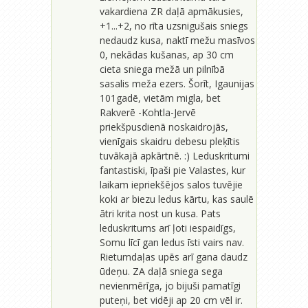
vakardiena ZR daļā apmākusies,
+1...+2, no rīta uzsnigušais sniegs
nedaudz kusa, naktī mežu masīvos
0, nekādas kušanas, ap 30 cm
cieta sniega mežā un pilnībā
sasalis meža ezers. Šorīt, Igaunijas
101gadē, vietām migla, bet
Rakverē -Kohtla-Jervē
priekšpusdienā noskaidrojās,
vienīgais skaidru debesu pleķītis
tuvākajā apkārtnē. :) Leduskritumi
fantastiski, īpaši pie Valastes, kur
laikam iepriekšējos salos tuvējie
koki ar biezu ledus kārtu, kas saulē
ātri krita nost un kusa. Pats
leduskritums arī ļoti iespaidīgs,
Somu līcī gan ledus īsti vairs nav.
Rietumdaļas upēs arī gana daudz
ūdeņu. ZA daļā sniega sega
nevienmērīga, jo bijuši pamatīgi
puteņi, bet vidēji ap 20 cm vēl ir.