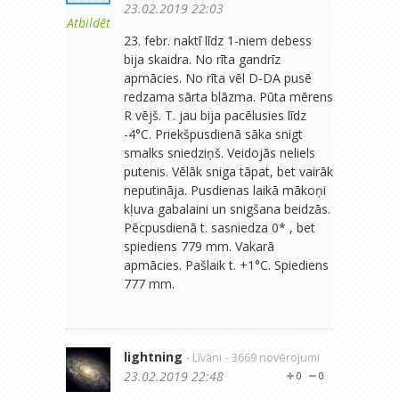
23.02.2019 22:03
Atbildēt
23. febr. naktī līdz 1-niem debess
bija skaidra. No rīta gandrīz
apmācies. No rīta vēl D-DA pusē
redzama sārta blāzma. Pūta mērens
R vējš. T. jau bija pacēlusies līdz
-4°C. Priekšpusdienā sāka snigt
smalks sniedziņš. Veidojās neliels
putenis. Vēlāk sniga tāpat, bet vairāk
neputināja. Pusdienas laikā mākoņi
kļuva gabalaini un snigšana beidzās.
Pēcpusdienā t. sasniedza 0* , bet
spiediens 779 mm. Vakarā
apmācies. Pašlaik t. +1°C. Spiediens
777 mm.
lightning
- Līvāni
- 3669 novērojumi
23.02.2019 22:48
0
0