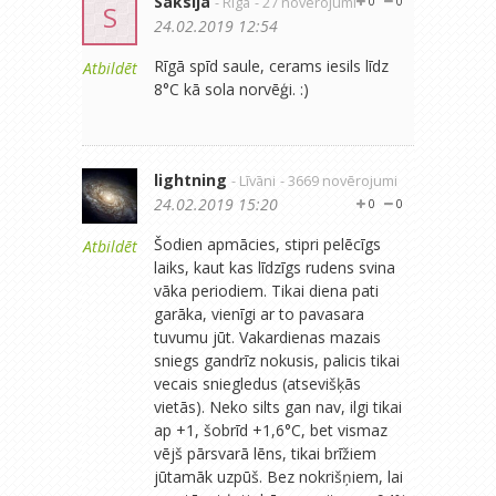
Saksija
- Rīga
- 27 novērojumi
0
0
S
24.02.2019 12:54
Rīgā spīd saule, cerams iesils līdz
Atbildēt
8°C kā sola norvēģi. :)
lightning
- Līvāni
- 3669 novērojumi
24.02.2019 15:20
0
0
Šodien apmācies, stipri pelēcīgs
Atbildēt
laiks, kaut kas līdzīgs rudens svina
vāka periodiem. Tikai diena pati
garāka, vienīgi ar to pavasara
tuvumu jūt. Vakardienas mazais
sniegs gandrīz nokusis, palicis tikai
vecais sniegledus (atsevišķās
vietās). Neko silts gan nav, ilgi tikai
ap +1, šobrīd +1,6°C, bet vismaz
vējš pārsvarā lēns, tikai brīžiem
jūtamāk uzpūš. Bez nokrišņiem, lai