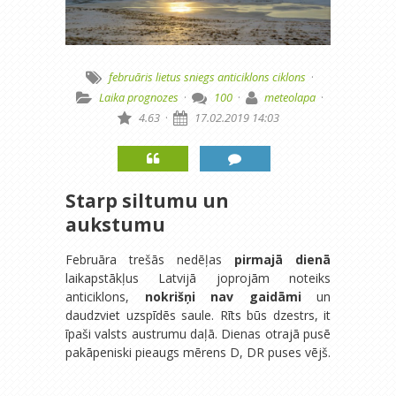
februāris
lietus
sniegs
anticiklons
ciklons
·
Laika prognozes
·
100
·
meteolapa
·
4.63
·
17.02.2019 14:03
Starp siltumu un
aukstumu
Februāra trešās nedēļas
pirmajā dienā
laikapstākļus Latvijā joprojām noteiks
anticiklons,
nokrišņi nav gaidāmi
un
daudzviet uzspīdēs saule. Rīts būs dzestrs, it
īpaši valsts austrumu daļā. Dienas otrajā pusē
pakāpeniski pieaugs mērens D, DR puses vējš.