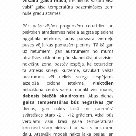
vēsāka gaisa masa
, trešdienas vakarā visā
valstī gaisa temperatūra pazemināsies zem
nulle grādu atzīmes.
Pēc pašreizējām prognozēm ceturtdien un
piektdien atradīsimies neliela augsta spiediena
apgabala ietekmē, pūtīs pārsvarā ziemeļu
puses vējš, kas pamazām pierims. Tā kā gan
uz rietumiem, gan austrumiem no mums
atradīsies cikloni un pāri skandināvijai virzīsies
nokrišņu zona, pastāv iespēja, ka ceturtdien
tā atnesīs sniegu Kurzemē, savukārt valsts
austrumos vēl neliels sniegs iespējams
aizejošā ciklona ietekmē.
Piektdien
anticiklona centrs varētu nonākt virs mums,
debesis biežāk skaidrosies
. Abas dienas
gaisa temperatūras būs negatīvas
gan
dienas, gan nakts laikā un caurmērā
svārstīsies starp -2 ... -12 grādiem. Atkal būs
vērojami visai krasi gaisa temperatūras
kontrasti starp piekrasti un valsts austrumu
daļu. Atsevišķi modeļi nakts laikā pieļauj arī