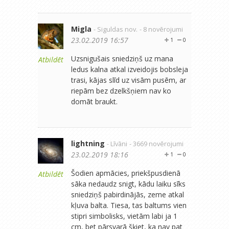
Migla
- Siguldas nov.
- 8 novērojumi
23.02.2019 16:57
1
0
Uzsnigušais sniedziņš uz mana
Atbildēt
ledus kalna atkal izveidojis bobsleja
trasi, kājas slīd uz visām pusēm, ar
riepām bez dzelkšņiem nav ko
domāt braukt.
lightning
- Līvāni
- 3669 novērojumi
23.02.2019 18:16
1
0
Šodien apmācies, priekšpusdienā
Atbildēt
sāka nedaudz snigt, kādu laiku sīks
sniedziņš pabirdinājās, zeme atkal
kļuva balta. Tiesa, tas baltums vien
stipri simbolisks, vietām labi ja 1
cm, bet pārsvarā šķiet, ka nav pat