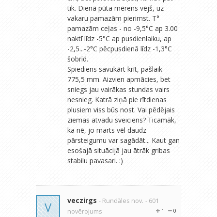
tik. Dienā pūta mērens vējš, uz
vakaru pamazām pierimst. T°
pamazām ceļas - no -9,5°C ap 3.00
naktī līdz -5°C ap pusdienlaiku, ap
-2,5...-2°C pēcpusdienā līdz -1,3°C
šobrīd.
Spiediens savukārt krīt, pašlaik
775,5 mm. Aizvien apmācies, bet
sniegs jau vairākas stundas vairs
nesnieg. Katrā ziņā pie rītdienas
plusiem viss būs nost. Vai pēdējais
ziemas atvadu sveiciens? Ticamāk,
ka nē, jo marts vēl daudz
pārsteigumu var sagādāt... Kaut gan
esošajā situācijā jau ātrāk gribas
stabilu pavasari. :)
veczirgs
- Rundāles nov.
- 601
V
novērojums
1
0