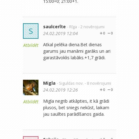
15:00=0; 21:00+1.
saulcerīte
- Rīga
- 2 novērojumi
S
24.02.2019 12:04
0
0
Atkal pelēka diena.Bet dienas
Atbildēt
garums jau manāmi garāks un ari
garastāvoklis labāks.+1,7 grādi.
Migla
- Siguldas nov.
- 8 novērojumi
24.02.2019 12:26
0
0
Migla negrib atkāpties, it kā grādi
Atbildēt
plusos, bet sniegs nekūst, laikam
jau saulītes parādīšanos gaida.