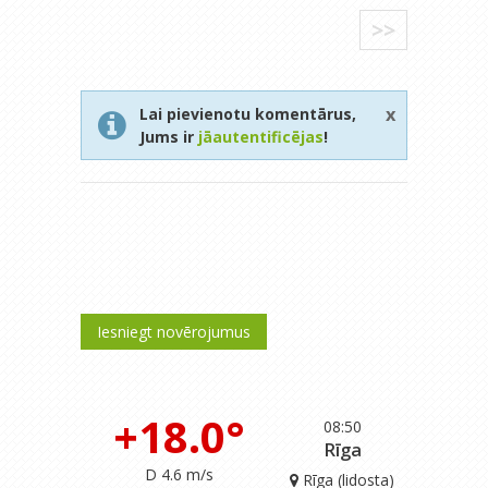
>>
x
Lai pievienotu komentārus,
Jums ir
jāautentificējas
!
Iesniegt novērojumus
+18.0°
08:50
Rīga
D 4.6 m/s
Rīga (lidosta)