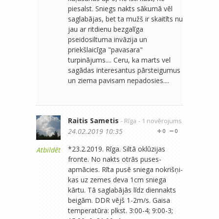
piesalst. Sniegs nakts sākumā vēl
saglabājas, bet ta mužš ir skaitīts nu
jau ar ritdienu bezgalīga
pseidosiltuma invāzija un
priekšlaicīga "pavasara"
turpinājums.... Ceru, ka marts vel
sagādas interesantus pārsteigumus
un ziema pavisam nepadosies....
Raitis Sametis
- Rīga
- 1 novērojums
24.02.2019 10:35
0
0
*23.2.2019. Rīga. Siltā oklūzijas
Atbildēt
fronte. No nakts otrās puses-
apmācies. Rīta pusē sniega nokrišņi-
kas uz zemes deva 1cm sniega
kārtu. Tā saglabājās līdz diennakts
beigām. DDR vējš 1-2m/s. Gaisa
temperatūra: plkst. 3:00-4; 9:00-3;