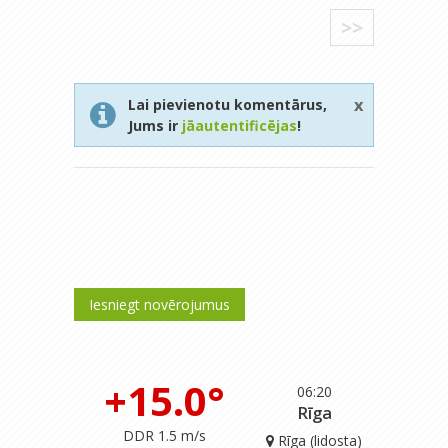
>>
x
Lai pievienotu komentārus,
Jums ir
jāautentificējas
!
Iesniegt novērojumus
+15.0°
06:20
Rīga
DDR 1.5 m/s
Rīga (lidosta)