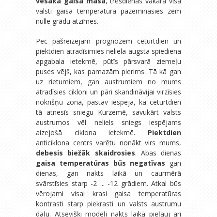
vēsāka gaisa masa
, trešdienas vakarā visā
valstī gaisa temperatūra pazemināsies zem
nulle grādu atzīmes.
Pēc pašreizējām prognozēm ceturtdien un
piektdien atradīsimies neliela augsta spiediena
apgabala ietekmē, pūtīs pārsvarā ziemeļu
puses vējš, kas pamazām pierims. Tā kā gan
uz rietumiem, gan austrumiem no mums
atradīsies cikloni un pāri skandināvijai virzīsies
nokrišņu zona, pastāv iespēja, ka ceturtdien
tā atnesīs sniegu Kurzemē, savukārt valsts
austrumos vēl neliels sniegs iespējams
aizejošā ciklona ietekmē.
Piektdien
anticiklona centrs varētu nonākt virs mums,
debesis biežāk skaidrosies
. Abas dienas
gaisa temperatūras būs negatīvas
gan
dienas, gan nakts laikā un caurmērā
svārstīsies starp -2 ... -12 grādiem. Atkal būs
vērojami visai krasi gaisa temperatūras
kontrasti starp piekrasti un valsts austrumu
daļu. Atsevišķi modeļi nakts laikā pieļauj arī