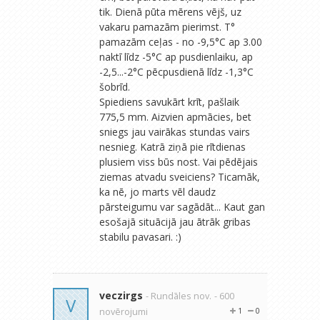
tik. Dienā pūta mērens vējš, uz
vakaru pamazām pierimst. T°
pamazām ceļas - no -9,5°C ap 3.00
naktī līdz -5°C ap pusdienlaiku, ap
-2,5...-2°C pēcpusdienā līdz -1,3°C
šobrīd.
Spiediens savukārt krīt, pašlaik
775,5 mm. Aizvien apmācies, bet
sniegs jau vairākas stundas vairs
nesnieg. Katrā ziņā pie rītdienas
plusiem viss būs nost. Vai pēdējais
ziemas atvadu sveiciens? Ticamāk,
ka nē, jo marts vēl daudz
pārsteigumu var sagādāt... Kaut gan
esošajā situācijā jau ātrāk gribas
stabilu pavasari. :)
veczirgs
- Rundāles nov.
- 600
V
novērojumi
1
0