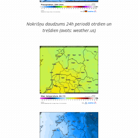
Nokrišņu daudzums 24h periodā otrdien un
trešdien (avots: weather.us)