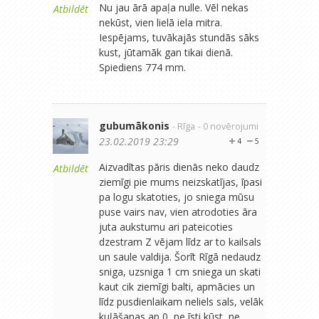
Nu jau ārā apaļa nulle. Vēl nekas
Atbildēt
nekūst, vien lielā iela mitra.
Iespējams, tuvākajās stundās sāks
kust, jūtamāk gan tikai dienā.
Spiediens 774 mm.
gubumākonis
- Rīga
- 0 novērojumi
23.02.2019 23:29
4
5
Aizvadītas pāris dienās neko daudz
Atbildēt
ziemīgi pie mums neizskatījas, īpasi
pa logu skatoties, jo sniega mūsu
puse vairs nav, vien atrodoties āra
juta aukstumu ari pateicoties
dzestram Z vējam līdz ar to kailsals
un saule valdija. Šorīt Rīgā nedaudz
sniga, uzsniga 1 cm sniega un skati
kaut cik ziemīgi balti, apmācies un
līdz pusdienlaikam neliels sals, velāk
kuļāšanas ap 0, ne īsti kūst, ne