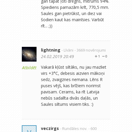
gan tāpat ļoti drēgns, mitrums 94%.
Spiediens pamazām krīt, 770,5 mm.
Saules gan pietrūkst, un diez vai
šodien kaut kas mainīsies. Varbūt
rīt... ;))
lightning
- Līvāni
- 3669 novērojumi
24.02.2019 20:49
1
0
Vakarā kļūst siltāks, nu jau mazliet
Atbildēt
virs +3°C, debesis aizvien mākoņi
sedz, zvaigznes nemana. Lēns R
puses vējš, kas brīžiem norimst
pavisam. Cerams, ka rīt Latvija
nebūs sadalīta divās daļās, un
Saules siltums visiem tiks. :)
veczirgs
- Rundāles nov.
- 600