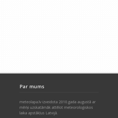
Par mums
meteolapa.lv izveidota 2010.gada augustā ar
mērķi uzskatāmāk attēlot meteoroloģiskos
laika apstākļus Latvijā.