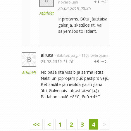
novērojumi
1
0
25.02.2019 00:35
Atbildēt
Ir protams. Būtu jāuztaisa
galerija, skatīšos rīt, vai
saņemšos to izdarīt.
Biruta
- Babītes pag.
- 110 novērojumi
B
25.02.2019 11:16
0
0
No paša rīta viss bija sarmā ietīts.
Atbildēt
Nakti un joprojām pūš pastiprs vējš.
Bet saulīte jau iesilda gaisu gana
ātri. Galvenais- atrast aizvēju:))
Patlaban saulē +8*C, ēnā +4*C.
<<
<
1
2
3
4
>