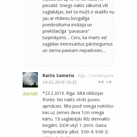
piesalst. Sniegs nakts sākumā vēl
saglabājas, bet ta mužš ir skaitīts nu
jau ar ritdienu bezgalīga
pseidosiltuma invāzija un
priekšlaicīga "pavasara"
turpinājums.... Ceru, ka marts vel
sagādas interesantus pārsteigumus
un ziema pavisam nepadosies....
Raitis Sametis
- Rīga
- 1 novērojums
24.02.2019 10:35
0
0
*23.2.2019. Rīga. Siltā oklūzijas
Atbildēt
fronte. No nakts otrās puses-
apmācies. Rīta pusē sniega nokrišņi-
kas uz zemes deva 1cm sniega
kārtu. Tā saglabājās līdz diennakts
beigām. DDR vējš 1-2m/s. Gaisa
temperatūra: plkst. 3:00-4; 9:00-3;