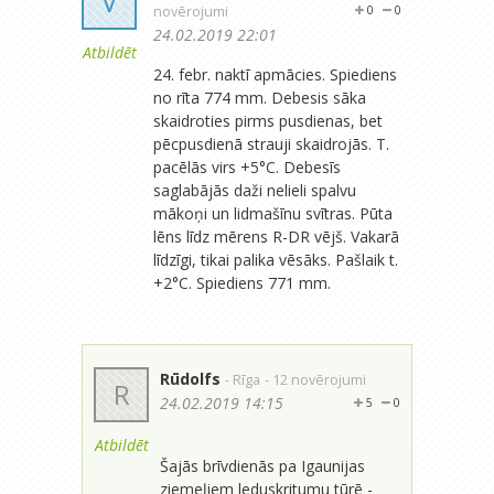
V
novērojumi
0
0
24.02.2019 22:01
Atbildēt
24. febr. naktī apmācies. Spiediens
no rīta 774 mm. Debesis sāka
skaidroties pirms pusdienas, bet
pēcpusdienā strauji skaidrojās. T.
pacēlās virs +5°C. Debesīs
saglabājās daži nelieli spalvu
mākoņi un lidmašīnu svītras. Pūta
lēns līdz mērens R-DR vējš. Vakarā
līdzīgi, tikai palika vēsāks. Pašlaik t.
+2°C. Spiediens 771 mm.
Rūdolfs
- Rīga
- 12 novērojumi
R
24.02.2019 14:15
5
0
Atbildēt
Šajās brīvdienās pa Igaunijas
ziemeļiem leduskritumu tūrē -