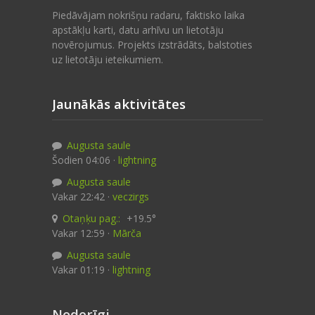
Piedāvājam nokrišņu radaru, faktisko laika
apstākļu karti, datu arhīvu un lietotāju
novērojumus. Projekts izstrādāts, balstoties
uz lietotāju ieteikumiem.
Jaunākās aktivitātes
Augusta saule
Šodien 04:06 ·
lightning
Augusta saule
Vakar 22:42 ·
veczirgs
Otaņķu pag.:
+19.5°
Vakar 12:59 ·
Mārča
Augusta saule
Vakar 01:19 ·
lightning
Noderīgi