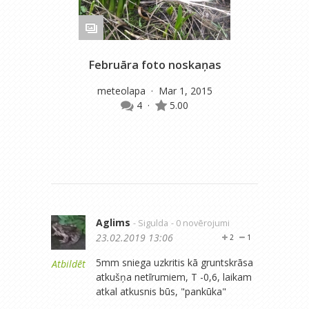
Februāra foto noskaņas
Da
meteolapa
· Mar 1, 2015
4
·
5.00
Aglims
- Sigulda
- 0 novērojumi
23.02.2019 13:06
2
1
5mm sniega uzkritis kā gruntskrāsa
Atbildēt
atkušņa netīrumiem, T -0,6, laikam
atkal atkusnis būs, "pankūka"