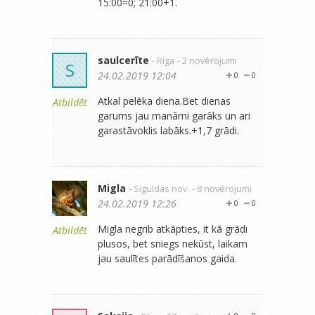
15:00=0; 21:00+1.
saulcerīte
- Rīga
- 2 novērojumi
S
24.02.2019 12:04
0
0
Atkal pelēka diena.Bet dienas
Atbildēt
garums jau manāmi garāks un ari
garastāvoklis labāks.+1,7 grādi.
Migla
- Siguldas nov.
- 8 novērojumi
24.02.2019 12:26
0
0
Migla negrib atkāpties, it kā grādi
Atbildēt
plusos, bet sniegs nekūst, laikam
jau saulītes parādīšanos gaida.