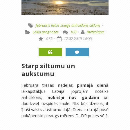
februāris
lietus
sniegs
anticiklons
ciklons
·
Laika prognozes
·
100
·
meteolapa
·
4.63
·
17.02.2019 14:03
Starp siltumu un
aukstumu
Februāra trešās nedēļas
pirmajā dienā
laikapstākļus Latvijā joprojām noteiks
anticiklons,
nokrišņi nav gaidāmi
un
daudzviet uzspīdēs saule. Rīts būs dzestrs, it
īpaši valsts austrumu daļā. Dienas otrajā pusē
pakāpeniski pieaugs mērens D, DR puses vējš.