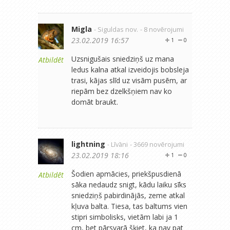
Migla
- Siguldas nov.
- 8 novērojumi
23.02.2019 16:57
1
0
Uzsnigušais sniedziņš uz mana
Atbildēt
ledus kalna atkal izveidojis bobsleja
trasi, kājas slīd uz visām pusēm, ar
riepām bez dzelkšņiem nav ko
domāt braukt.
lightning
- Līvāni
- 3669 novērojumi
23.02.2019 18:16
1
0
Šodien apmācies, priekšpusdienā
Atbildēt
sāka nedaudz snigt, kādu laiku sīks
sniedziņš pabirdinājās, zeme atkal
kļuva balta. Tiesa, tas baltums vien
stipri simbolisks, vietām labi ja 1
cm, bet pārsvarā šķiet, ka nav pat