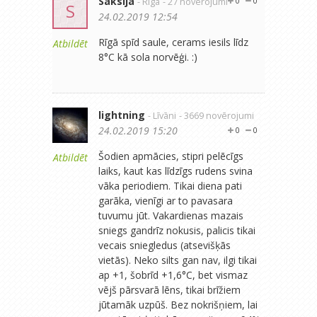
Saksija
- Rīga
- 27 novērojumi
0
0
S
24.02.2019 12:54
Rīgā spīd saule, cerams iesils līdz
Atbildēt
8°C kā sola norvēģi. :)
lightning
- Līvāni
- 3669 novērojumi
24.02.2019 15:20
0
0
Šodien apmācies, stipri pelēcīgs
Atbildēt
laiks, kaut kas līdzīgs rudens svina
vāka periodiem. Tikai diena pati
garāka, vienīgi ar to pavasara
tuvumu jūt. Vakardienas mazais
sniegs gandrīz nokusis, palicis tikai
vecais sniegledus (atsevišķās
vietās). Neko silts gan nav, ilgi tikai
ap +1, šobrīd +1,6°C, bet vismaz
vējš pārsvarā lēns, tikai brīžiem
jūtamāk uzpūš. Bez nokrišņiem, lai