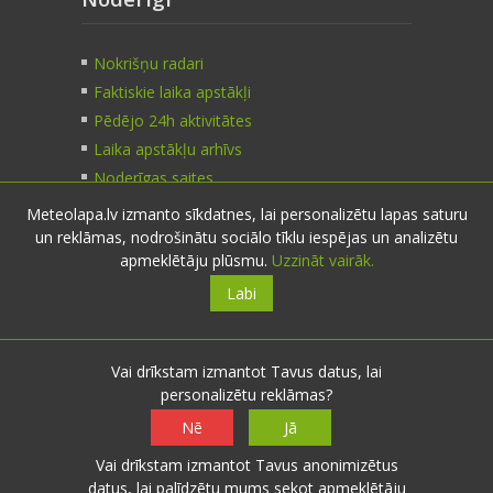
Nokrišņu radari
Faktiskie laika apstākļi
Pēdējo 24h aktivitātes
Laika apstākļu arhīvs
Noderīgas saites
Meteolapa.lv izmanto sīkdatnes, lai personalizētu lapas saturu
un reklāmas, nodrošinātu sociālo tīklu iespējas un analizētu
Kontakti
apmeklētāju plūsmu.
Uzzināt vairāk.
Labi
Sazinies:
nosūti ziņu
E-pasts:
info@meteolapa.lv
Vai drīkstam izmantot Tavus datus, lai
personalizētu reklāmas?
Seko mums
Nē
Jā
Vai drīkstam izmantot Tavus anonimizētus
datus, lai palīdzētu mums sekot apmeklētāju