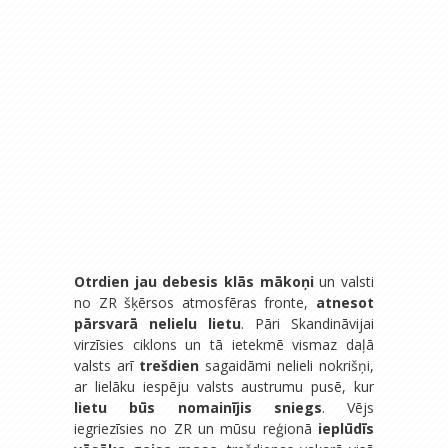
Otrdien jau debesis klās mākoņi
un valsti
no ZR šķērsos atmosfēras fronte,
atnesot
pārsvarā nelielu lietu
. Pāri Skandināvijai
virzīsies ciklons un tā ietekmē vismaz daļā
valsts arī
trešdien
sagaidāmi nelieli nokrišņi,
ar lielāku iespēju valsts austrumu pusē, kur
lietu būs nomainījis sniegs
. Vējs
iegriezīsies no ZR un mūsu reģionā
ieplūdīs