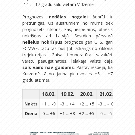
-14 ... -17 grādu salu vietām Vidzemē.
Prognozes
nedēļas nogalei
šobrīd ir
pretrunīgas. Uz austrumiem no mums tiek
prognozēts ciklons, kas, iespējams, atnesīs
nokrišņus arī Latvijā. Sestdien pārsvarā
nelielus nokrišņus
prognozē gan GFS, gan
ECMWF, taču tas būs ļoti atkarīgs no ciklona
trejektorijas. Gaisa temperatūra savukārt
varētu paaugstināties, lielākajā valsts daļā
sals vairs nav gaidāms
. Pastāv iespēja, ka
Kurzemē tā no jauna pietuvosies +5 ... +7
grādu atzīmei.
18.02.
19.02.
20.02.
21.02.
22.02.
Nakts
+1 ... -9
-3 ... +4
+2 ... +5
-3 ... -10
-4 ... -10
Diena
0 ... +6
+1 ... +8
+2 ... +5
0 ... -6
0 ... -6