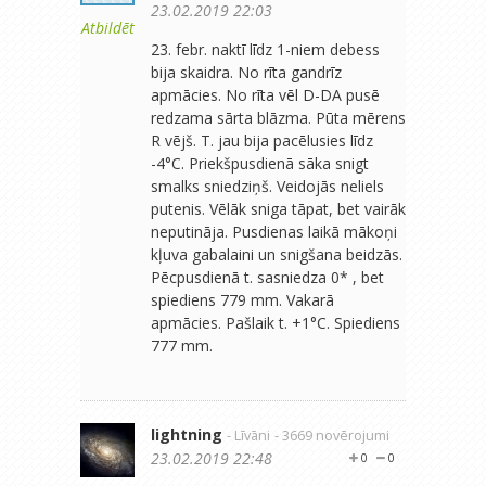
23.02.2019 22:03
Atbildēt
23. febr. naktī līdz 1-niem debess
bija skaidra. No rīta gandrīz
apmācies. No rīta vēl D-DA pusē
redzama sārta blāzma. Pūta mērens
R vējš. T. jau bija pacēlusies līdz
-4°C. Priekšpusdienā sāka snigt
smalks sniedziņš. Veidojās neliels
putenis. Vēlāk sniga tāpat, bet vairāk
neputināja. Pusdienas laikā mākoņi
kļuva gabalaini un snigšana beidzās.
Pēcpusdienā t. sasniedza 0* , bet
spiediens 779 mm. Vakarā
apmācies. Pašlaik t. +1°C. Spiediens
777 mm.
lightning
- Līvāni
- 3669 novērojumi
23.02.2019 22:48
0
0