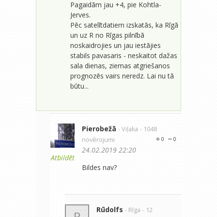
Pagaidām jau +4, pie Kohtla-
Jerves.
Pēc satelītdatiem izskatās, ka Rīgā
un uz R no Rīgas pilnībā
noskaidrojies un jau iestājies
stabils pavasaris - neskaitot dažas
sala dienas, ziemas atgriešanos
prognozēs vairs neredz. Lai nu tā
būtu...
Pierobežā
- Viļaka
- 1048
novērojumi
0
0
24.02.2019 22:20
Atbildēt
Bildes nav?
Rūdolfs
- Rīga
- 12
R