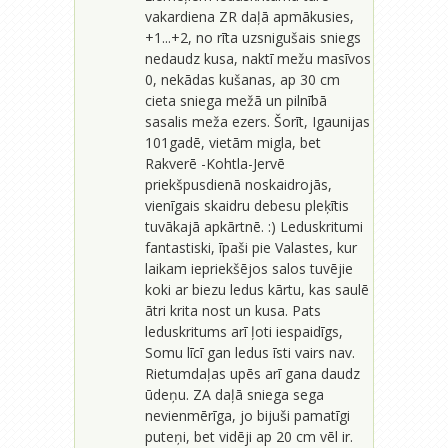
vakardiena ZR daļā apmākusies,
+1...+2, no rīta uzsnigušais sniegs
nedaudz kusa, naktī mežu masīvos
0, nekādas kušanas, ap 30 cm
cieta sniega mežā un pilnībā
sasalis meža ezers. Šorīt, Igaunijas
101gadē, vietām migla, bet
Rakverē -Kohtla-Jervē
priekšpusdienā noskaidrojās,
vienīgais skaidru debesu pleķītis
tuvākajā apkārtnē. :) Leduskritumi
fantastiski, īpaši pie Valastes, kur
laikam iepriekšējos salos tuvējie
koki ar biezu ledus kārtu, kas saulē
ātri krita nost un kusa. Pats
leduskritums arī ļoti iespaidīgs,
Somu līcī gan ledus īsti vairs nav.
Rietumdaļas upēs arī gana daudz
ūdeņu. ZA daļā sniega sega
nevienmērīga, jo bijuši pamatīgi
puteņi, bet vidēji ap 20 cm vēl ir.